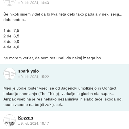
::
9. feb 2024, 14:43
Še nikoli nisem videl da bi kvaliteta delo tako padala v neki seriji....
dobesedno..
1 del 7,5
2 del 6,5
3 del 5,0
4 del 4,0
ne morem verjet, da sem res upal, da nekaj iz tega bo
sparklyslo
::
9. feb 2024, 15:22
Men je Jodie foster všeč, še od Jagenčki umolknejo in Contact.
Lokacija snemanja (The Thing), vzdušje in glasba sta super...
Ampak vsebina je res nekako nezanimiva in slabo teče, škoda no,
upam vseeno na boljši zakljucek.
Kayzon
::
9. feb 2024, 18:17