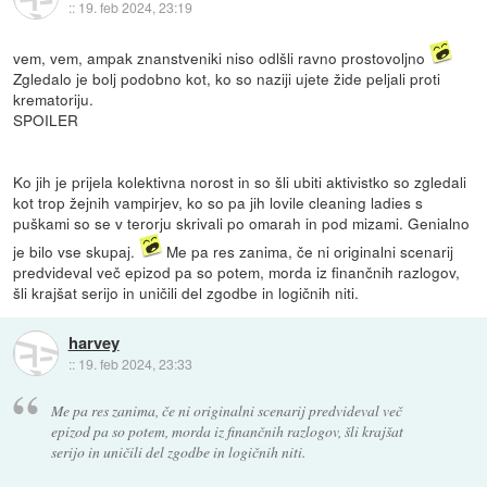
::
19. feb 2024, 23:19
vem, vem, ampak znanstveniki niso odlšli ravno prostovoljno
Zgledalo je bolj podobno kot, ko so naziji ujete žide peljali proti
krematoriju.
SPOILER
Ko jih je prijela kolektivna norost in so šli ubiti aktivistko so zgledali
kot trop žejnih vampirjev, ko so pa jih lovile cleaning ladies s
puškami so se v terorju skrivali po omarah in pod mizami. Genialno
je bilo vse skupaj.
Me pa res zanima, če ni originalni scenarij
predvideval več epizod pa so potem, morda iz finančnih razlogov,
šli krajšat serijo in uničili del zgodbe in logičnih niti.
harvey
::
19. feb 2024, 23:33
Me pa res zanima, če ni originalni scenarij predvideval več
epizod pa so potem, morda iz finančnih razlogov, šli krajšat
serijo in uničili del zgodbe in logičnih niti.