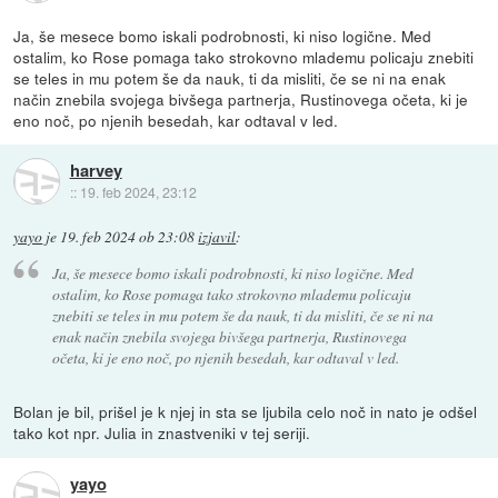
Ja, še mesece bomo iskali podrobnosti, ki niso logične. Med
ostalim, ko Rose pomaga tako strokovno mlademu policaju znebiti
se teles in mu potem še da nauk, ti da misliti, če se ni na enak
način znebila svojega bivšega partnerja, Rustinovega očeta, ki je
eno noč, po njenih besedah, kar odtaval v led.
harvey
::
19. feb 2024, 23:12
yayo
je
19. feb 2024 ob 23:08
izjavil
:
Ja, še mesece bomo iskali podrobnosti, ki niso logične. Med
ostalim, ko Rose pomaga tako strokovno mlademu policaju
znebiti se teles in mu potem še da nauk, ti da misliti, če se ni na
enak način znebila svojega bivšega partnerja, Rustinovega
očeta, ki je eno noč, po njenih besedah, kar odtaval v led.
Bolan je bil, prišel je k njej in sta se ljubila celo noč in nato je odšel
tako kot npr. Julia in znastveniki v tej seriji.
yayo