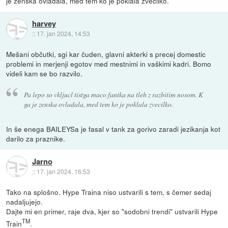
je zenska ovladala, med tem ko je poklala zvecilko.
harvey
::
17. jan 2024, 14:53
Mešani občutki, sgi kar čuden, glavni akterki s precej domestic
problemi in merjenji egotov med mestnimi in vaškimi kadri. Bomo
videli kam se bo razvilo.
Pa lepo so vkljucl tistga maco fantka na tleh z razbitim nosom. K
ga je zenska ovladala, med tem ko je poklala zvecilko.
In še enega BAILEYSa je fasal v tank za gorivo zaradi jezikanja kot
darilo za praznike.
Jarno
::
17. jan 2024, 16:53
Tako na splošno. Hype Traina niso ustvarili s tem, s čemer sedaj
nadaljujejo.
Dajte mi en primer, raje dva, kjer so "sodobni trendi" ustvarili Hype
TM
Train
.