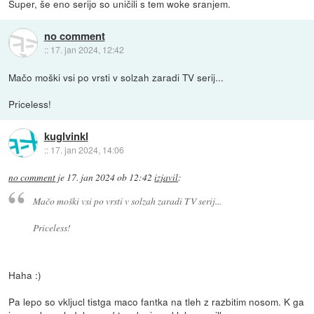
Super, še eno serijo so uničili s tem woke sranjem.
no comment
::
17. jan 2024, 12:42
Mačo moški vsi po vrsti v solzah zaradi TV serij...
Priceless!
kuglvinkl
::
17. jan 2024, 14:06
no comment
je
17. jan 2024 ob 12:42
izjavil
:
Mačo moški vsi po vrsti v solzah zaradi TV serij...
Priceless!
Haha :)
Pa lepo so vkljucl tistga maco fantka na tleh z razbitim nosom. K ga