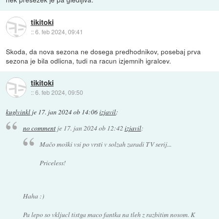
tikitoki
::
6. feb 2024, 09:41
Skoda, da nova sezona ne dosega predhodnikov, posebaj prva
sezona je bila odlicna, tudi na racun izjemnih igralcev.
tikitoki
::
6. feb 2024, 09:50
kuglvinkl
je
17. jan 2024 ob 14:06
izjavil
:
no comment
je
17. jan 2024 ob 12:42
izjavil
:
Mačo moški vsi po vrsti v solzah zaradi TV serij...
Priceless!
Haha :)
Pa lepo so vkljucl tistga maco fantka na tleh z razbitim nosom. K