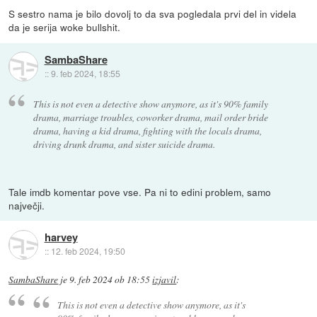
S sestro nama je bilo dovolj to da sva pogledala prvi del in videla
da je serija woke bullshit.
SambaShare
::
9. feb 2024, 18:55
This is not even a detective show anymore, as it's 90% family
drama, marriage troubles, coworker drama, mail order bride
drama, having a kid drama, fighting with the locals drama,
driving drunk drama, and sister suicide drama.
Tale imdb komentar pove vse. Pa ni to edini problem, samo
največji.
harvey
::
12. feb 2024, 19:50
SambaShare
je
9. feb 2024 ob 18:55
izjavil
:
This is not even a detective show anymore, as it's