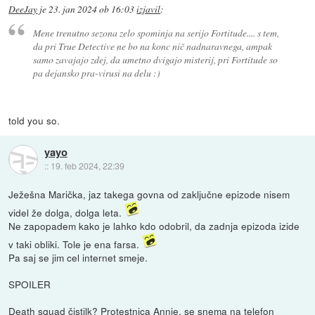
DeeJay
je
23. jan 2024 ob 16:03
izjavil
:
Mene trenutno sezona zelo spominja na serijo Fortitude.... s tem,
da pri True Detective ne bo na konc nič nadnaravnega, ampak
samo zavajajo zdej, da umetno dvigajo misterij, pri Fortitude so
pa dejansko pra-virusi na delu :)
told you so.
yayo
::
19. feb 2024, 22:39
Ježešna Marička, jaz takega govna od zaključne epizode nisem
videl že dolga, dolga leta.
Ne zapopadem kako je lahko kdo odobril, da zadnja epizoda izide
v taki obliki. Tole je ena farsa.
Pa saj se jim cel internet smeje.
SPOILER
Death squad čistilk? Protestnica Annie, se snema na telefon