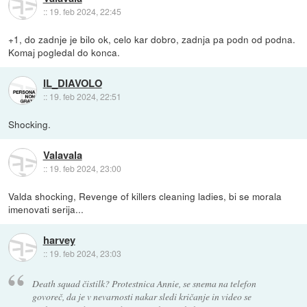
::
19. feb 2024, 22:45
+1, do zadnje je bilo ok, celo kar dobro, zadnja pa podn od podna.
Komaj pogledal do konca.
IL_DIAVOLO
::
19. feb 2024, 22:51
Shocking.
Valavala
::
19. feb 2024, 23:00
Valda shocking, Revenge of killers cleaning ladies, bi se morala
imenovati serija...
harvey
::
19. feb 2024, 23:03
Death squad čistilk? Protestnica Annie, se snema na telefon
govoreč, da je v nevarnosti nakar sledi kričanje in video se