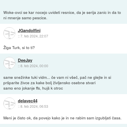
Woke-ovci se kar nocejo uvideti resnice, da je serija zanic in da to
ni mnenje samo pescice.
JGandolfini
::
7. feb 2024, 22:07
Žiga Turk, si to ti?
DeeJay
::
8. feb 2024, 00:00
same snežinke tuki vidm... če vam ni všeč, pač ne glejte in si
pršparite živce za kake bolj življensko osebne stvari
samo eno jokanje ffs, hujš k otroc
delavec44
::
8. feb 2024, 06:53
Meni je čisto ok, da povejo kako je in ne rabim sam izgubljati časa.