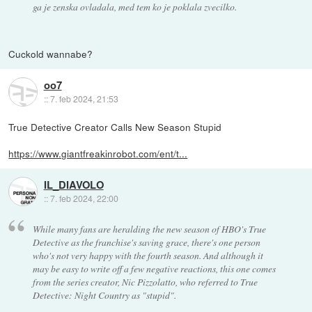
ga je zenska ovladala, med tem ko je poklala zvecilko.
Cuckold wannabe?
oo7
::
7. feb 2024, 21:53
True Detective Creator Calls New Season Stupid
https://www.giantfreakinrobot.com/ent/t...
IL_DIAVOLO
::
7. feb 2024, 22:00
While many fans are heralding the new season of HBO's True
Detective as the franchise's saving grace, there's one person
who's not very happy with the fourth season. And although it
may be easy to write off a few negative reactions, this one comes
from the series creator, Nic Pizzolatto, who referred to True
Detective: Night Country as "stupid".