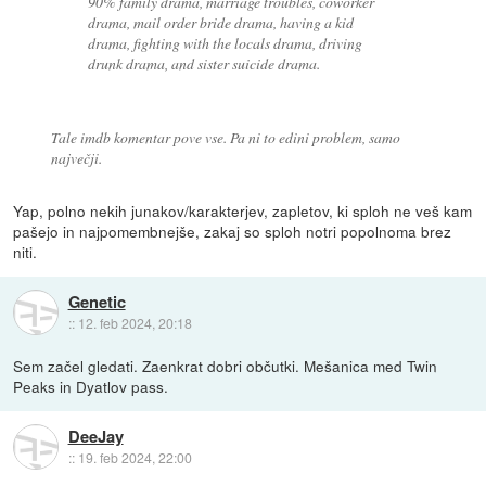
90% family drama, marriage troubles, coworker
drama, mail order bride drama, having a kid
drama, fighting with the locals drama, driving
drunk drama, and sister suicide drama.
Tale imdb komentar pove vse. Pa ni to edini problem, samo
največji.
Yap, polno nekih junakov/karakterjev, zapletov, ki sploh ne veš kam
pašejo in najpomembnejše, zakaj so sploh notri popolnoma brez
niti.
Genetic
::
12. feb 2024, 20:18
Sem začel gledati. Zaenkrat dobri občutki. Mešanica med Twin
Peaks in Dyatlov pass.
DeeJay
::
19. feb 2024, 22:00