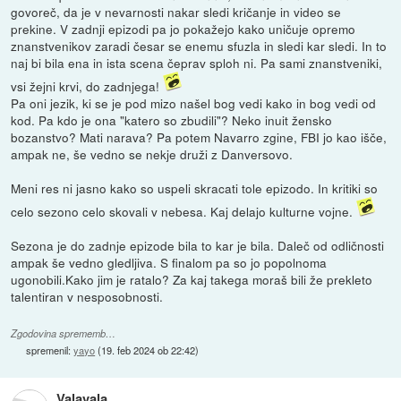
govoreč, da je v nevarnosti nakar sledi kričanje in video se
prekine. V zadnji epizodi pa jo pokažejo kako uničuje opremo
znanstvenikov zaradi česar se enemu sfuzla in sledi kar sledi. In to
naj bi bila ena in ista scena čeprav sploh ni. Pa sami znanstveniki,
vsi žejni krvi, do zadnjega!
Pa oni jezik, ki se je pod mizo našel bog vedi kako in bog vedi od
kod. Pa kdo je ona "katero so zbudili"? Neko inuit žensko
bozanstvo? Mati narava? Pa potem Navarro zgine, FBI jo kao išče,
ampak ne, še vedno se nekje druži z Danversovo.
Meni res ni jasno kako so uspeli skracati tole epizodo. In kritiki so
celo sezono celo skovali v nebesa. Kaj delajo kulturne vojne.
Sezona je do zadnje epizode bila to kar je bila. Daleč od odličnosti
ampak še vedno gledljiva. S finalom pa so jo popolnoma
ugonobili.Kako jim je ratalo? Za kaj takega moraš bili že prekleto
talentiran v nesposobnosti.
Zgodovina sprememb…
spremenil:
yayo
(
19. feb 2024 ob 22:42
)
Valavala