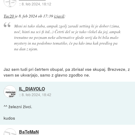
::
8. feb 2024, 18:12
Tac20
je
8. feb 2024 ob 17:39
izjavil
:
Meni ni tako slaba, ampak zgolj zaradi setting ki je dober (zima,
noč, hinti na sci-fi itd...) Četrti del se je tako vlekel da joj, ampak
trenutno ne poznam neke alternative glede serij da bi bila malo
mystery in na podobno tematiko, če pa kdo ima kak predlog pa
na dan z njem.
Jaz sem tudi pri četrtem obupal, pa zbrisal vse skupaj. Brezveze, z
vsem se ukvarjajo, samo z glavno zgodbo ne.
IL_DIAVOLO
::
8. feb 2024, 18:42
^^ železni živci.
kudos
BaTeMaN