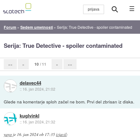
☰
Forum
»
Sedem umetnosti
»
Serija: True Detective - spoiler contaminated
Serija: True Detective - spoiler contaminated
10
/ 11
««
«
»
»»
delavec44
::
16. jan 2024, 21:02
Glede na komentarje sploh začel ne bom. Prvi del zbrisan iz diska.
kuglvinkl
::
16. jan 2024, 21:32
yayo
je
16. jan 2024 ob 17:35
izjavil
: