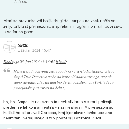
da je on.
Meni se prav tako zdi boljši drugi del, ampak na vsak način se
želijo približat prvi sezoni.. s spiralami in ogromno malih povezav..
:) so far so good
yayo
::
29. jan 2024, 15:47
DeeJay
je
23. jan 2024 ob 16:03
izjavil
:
Mene trenutno sezona zelo spominja na serijo Fortitude.... s tem,
da pri True Detective ne bo na konc nič nadnaravnega, ampak
samo zavajajo zdej, da umetno dvigajo misterij, pri Fortitude so
pa dejansko pra-virusi na delu :)
bo, bo. Ampak le nakazano in nevtralizirano s strani policajk
preden se lahko manifestira v naši realnosti. V prvi sezoni so
kultisti hoteli prizvati Carcoso, kraj kjer človek lahko postane
nesmrten, Sedaj iščejo isto v podzemlju oziroma v ledu.