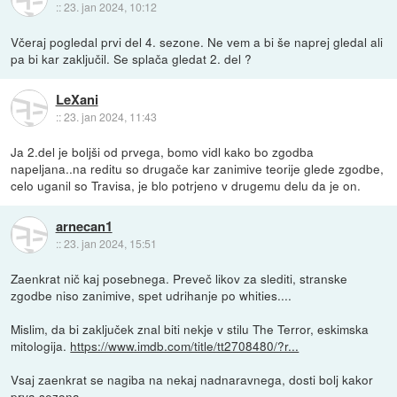
::
23. jan 2024, 10:12
Včeraj pogledal prvi del 4. sezone. Ne vem a bi še naprej gledal ali
pa bi kar zaključil. Se splača gledat 2. del ?
LeXani
::
23. jan 2024, 11:43
Ja 2.del je boljši od prvega, bomo vidl kako bo zgodba
napeljana..na reditu so drugače kar zanimive teorije glede zgodbe,
celo uganil so Travisa, je blo potrjeno v drugemu delu da je on.
arnecan1
::
23. jan 2024, 15:51
Zaenkrat nič kaj posebnega. Preveč likov za slediti, stranske
zgodbe niso zanimive, spet udrihanje po whities....
Mislim, da bi zaključek znal biti nekje v stilu The Terror, eskimska
mitologija.
https://www.imdb.com/title/tt2708480/?r...
Vsaj zaenkrat se nagiba na nekaj nadnaravnega, dosti bolj kakor
prva sezona.