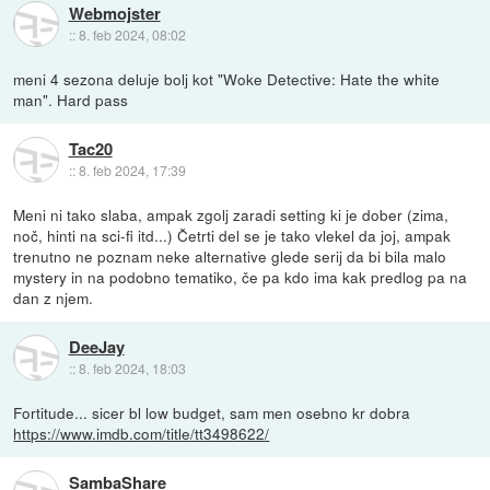
Webmojster
::
8. feb 2024, 08:02
meni 4 sezona deluje bolj kot "Woke Detective: Hate the white
man". Hard pass
Tac20
::
8. feb 2024, 17:39
Meni ni tako slaba, ampak zgolj zaradi setting ki je dober (zima,
noč, hinti na sci-fi itd...) Četrti del se je tako vlekel da joj, ampak
trenutno ne poznam neke alternative glede serij da bi bila malo
mystery in na podobno tematiko, če pa kdo ima kak predlog pa na
dan z njem.
DeeJay
::
8. feb 2024, 18:03
Fortitude... sicer bl low budget, sam men osebno kr dobra
https://www.imdb.com/title/tt3498622/
SambaShare