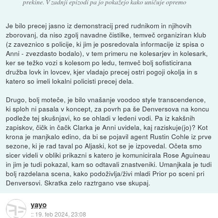
prekine. V zadnji epizodi pa jo pokažejo kako uničuje opremo
Je bilo precej jasno iz demonstracij pred rudnikom in njihovih
zborovanj, da niso zgolj navadne čistilke, temveč organiziran klub
(z zaveznico s policije, ki jim je posredovala informacije iz spisa o
Anni - zvezdasto bodalo), v tem primeru ne kolesarjev in kolesark,
ker se težko vozi s kolesom po ledu, temveč bolj sofisticirana
družba lovk in lovcev, kjer vladajo precej ostri pogoji okolja in s
katero so imeli lokalni policisti precej dela.
Drugo, bolj moteče, je bilo vnašanje voodoo style transcendence,
ki sploh ni pasala v koncept, za povrh pa še Denversova na koncu
podleže tej skušnjavi, ko se ohladi v ledeni vodi. Pa iz kakšnih
zapiskov, čičk in čačk Clarka je Anni uvidela, kaj raziskuje(jo)? Kot
krona je manjkalo edino, da bi se pojavil agent Rustin Cohle iz prve
sezone, ki je rad taval po Aljaski, kot se je izpovedal. Očeta smo
sicer videli v obliki prikazni s katero je komunicirala Rose Aguineau
in jim je tudi pokazal, kam so odtavali znastveniki. Umanjkala je tudi
bolj razdelana scena, kako podoživlja/živi mladi Prior po sceni pri
Denversovi. Skratka zelo raztrgano vse skupaj.
yayo
::
19. feb 2024, 23:08