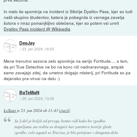
In malo še spominja na incident iz Sibirije Dyatlov Pass, kjer so tudi
našli skupino študentov, katera je pobegnila iz varnega zavetja
šotora v mraz pomanjkljivo oblečena, kjer so potem vsi umrli
Dyatlov Pass incident @ Wikipedia
DeeJay
::
23. jan 2024, 16:03
Mene trenutno sezona zelo spominja na serijo Fortitude.... s tem,
da pri True Detective ne bo na konc nič nadnaravnega, ampak
samo zavajajo zdej, da umetno dvigajo misterij, pri Fortitude so pa
dejansko pra-virusi na delu :)
BaTeMaN
::
29. jan 2024, 13:35
LeXani
je
23. jan 2024 ob 11:43
izjavil
:
Ja 2.del je boljši od prvega, bomo vidl kako bo zgodba
napeljana..na reditu so drugače kar zanimive teorije glede
zgodbe, celo uganil so Travisa, je blo potrjeno v drugemu delu