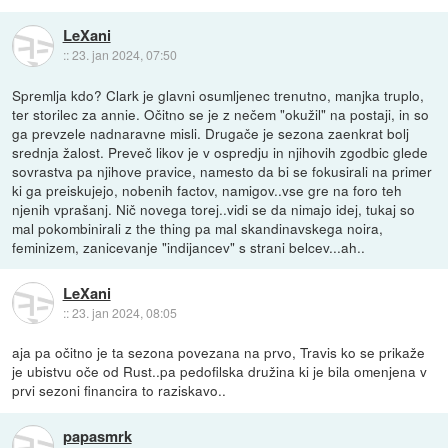
LeXani
::
23. jan 2024, 07:50
Spremlja kdo? Clark je glavni osumljenec trenutno, manjka truplo,
ter storilec za annie. Očitno se je z nečem "okužil" na postaji, in so
ga prevzele nadnaravne misli. Drugače je sezona zaenkrat bolj
srednja žalost. Preveč likov je v ospredju in njihovih zgodbic glede
sovrastva pa njihove pravice, namesto da bi se fokusirali na primer
ki ga preiskujejo, nobenih factov, namigov..vse gre na foro teh
njenih vprašanj. Nič novega torej..vidi se da nimajo idej, tukaj so
mal pokombinirali z the thing pa mal skandinavskega noira,
feminizem, zanicevanje "indijancev" s strani belcev...ah..
LeXani
::
23. jan 2024, 08:05
aja pa očitno je ta sezona povezana na prvo, Travis ko se prikaže
je ubistvu oče od Rust..pa pedofilska družina ki je bila omenjena v
prvi sezoni financira to raziskavo..
papasmrk