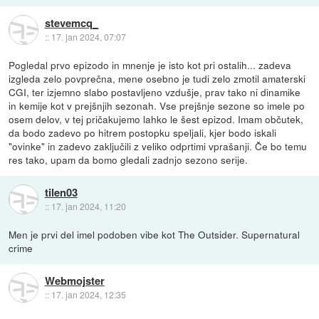
stevemcq_
::
17. jan 2024, 07:07
Pogledal prvo epizodo in mnenje je isto kot pri ostalih... zadeva
izgleda zelo povprečna, mene osebno je tudi zelo zmotil amaterski
CGI, ter izjemno slabo postavljeno vzdušje, prav tako ni dinamike
in kemije kot v prejšnjih sezonah. Vse prejšnje sezone so imele po
osem delov, v tej pričakujemo lahko le šest epizod. Imam občutek,
da bodo zadevo po hitrem postopku speljali, kjer bodo iskali
"ovinke" in zadevo zaključili z veliko odprtimi vprašanji. Če bo temu
res tako, upam da bomo gledali zadnjo sezono serije.
tilen03
::
17. jan 2024, 11:20
Men je prvi del imel podoben vibe kot The Outsider. Supernatural
crime
Webmojster
::
17. jan 2024, 12:35