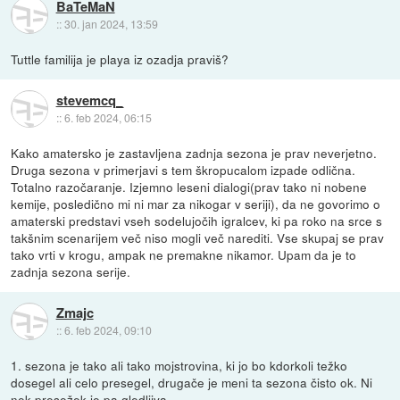
BaTeMaN
::
30. jan 2024, 13:59
Tuttle familija je playa iz ozadja praviš?
stevemcq_
::
6. feb 2024, 06:15
Kako amatersko je zastavljena zadnja sezona je prav neverjetno.
Druga sezona v primerjavi s tem škropucalom izpade odlična.
Totalno razočaranje. Izjemno leseni dialogi(prav tako ni nobene
kemije, posledično mi ni mar za nikogar v seriji), da ne govorimo o
amaterski predstavi vseh sodelujočih igralcev, ki pa roko na srce s
takšnim scenarijem več niso mogli več narediti. Vse skupaj se prav
tako vrti v krogu, ampak ne premakne nikamor. Upam da je to
zadnja sezona serije.
Zmajc
::
6. feb 2024, 09:10
1. sezona je tako ali tako mojstrovina, ki jo bo kdorkoli težko
dosegel ali celo presegel, drugače je meni ta sezona čisto ok. Ni
nek presežek je pa gledljiva.