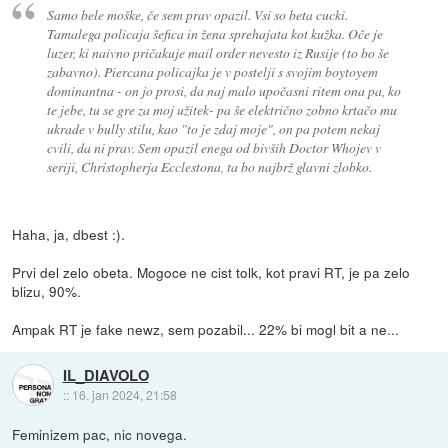
Samo bele moške, če sem prav opazil. Vsi so beta cucki.
Tamalega policaja šefica in žena sprehajata kot kužka. Oče je
luzer, ki naivno pričakuje mail order nevesto iz Rusije (to bo še
zabavno). Piercana policajka je v postelji s svojim boytoyem
dominantna - on jo prosi, da naj malo upočasni ritem ona pa, ko
te jebe, tu se gre za moj užitek- pa še električno zobno krtačo mu
ukrade v bully stilu, kao "to je zdaj moje", on pa potem nekaj
cvili, da ni prav. Sem opazil enega od bivših Doctor Whojev v
seriji, Christopherja Ecclestona, ta bo najbrž glavni zlobko.
Haha, ja, dbest :).
Prvi del zelo obeta. Mogoce ne cist tolk, kot pravi RT, je pa zelo
blizu, 90%.
Ampak RT je fake newz, sem pozabil... 22% bi mogl bit a ne...
IL_DIAVOLO
::
16. jan 2024, 21:58
Feminizem pac, nic novega.