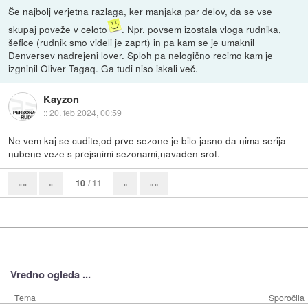
Še najbolj verjetna razlaga, ker manjaka par delov, da se vse
skupaj poveže v celoto
. Npr. povsem izostala vloga rudnika,
šefice (rudnik smo videli je zaprt) in pa kam se je umaknil
Denversev nadrejeni lover. Sploh pa nelogično recimo kam je
izgninil Oliver Tagaq. Ga tudi niso iskali več.
Kayzon
::
20. feb 2024, 00:59
Ne vem kaj se cudite,od prve sezone je bilo jasno da nima serija
nubene veze s prejsnimi sezonami,navaden srot.
10
/ 11
««
«
»
»»
Vredno ogleda ...
Tema
Sporočila