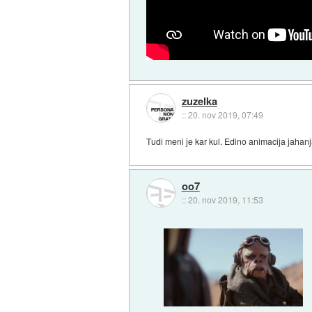
zuzelka
::
20. nov 2019, 07:49
Tudi meni je kar kul. Edino animacija jahan
oo7
::
20. nov 2019, 11:53