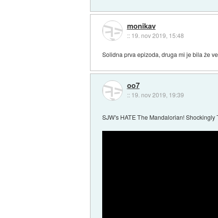
monikav
::
19. nov 2019, 15:48
Solidna prva epizoda, druga mi je bila že ve
oo7
::
19. nov 2019, 19:39
SJW's HATE The Mandalorian! Shockingly 