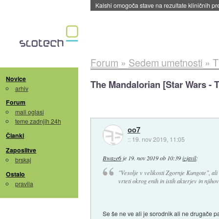
Sandisk že prodal več kot polovico SSD-jev za 
Forum
»
Sedem umetnosti
»
T
Novice
The Mandalorian [Star Wars - Tv
arhiv
Forum
mali oglasi
teme zadnjih 24h
oo7
Članki
::
19. nov 2019, 11:05
Zaposlitve
Bwaze6
je
19. nov 2019 ob 10:39
izjavil
:
brskaj
"Vesolje v velikosti Zgornje Kungote", ali
Ostalo
vrteti okrog enih in istih akterjev in njiho
pravila
Se še ne ve ali je sorodnik ali ne drugače p