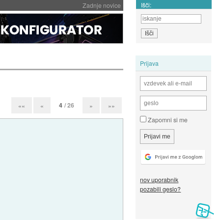
Išči:
Zadnje novice
Prijava
4
/ 26
««
«
»
»»
Zapomni si me
nov uporabnik
pozabili geslo?