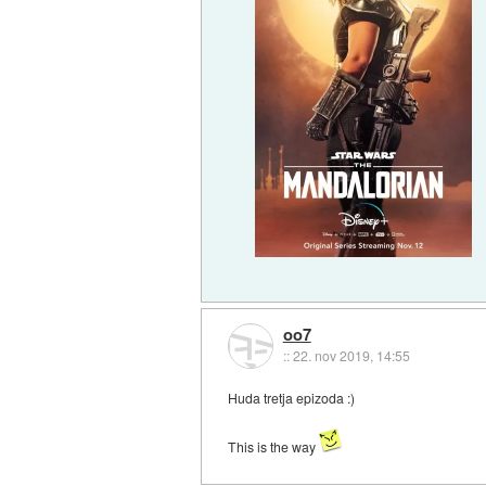
oo7
::
22. nov 2019, 14:55
Huda tretja epizoda :)
This is the way