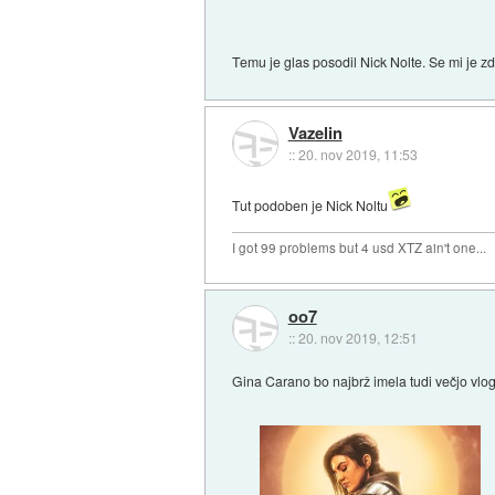
Temu je glas posodil Nick Nolte. Se mi je z
Vazelin
::
20. nov 2019, 11:53
Tut podoben je Nick Noltu
I got 99 problems but 4 usd XTZ ain't one...
oo7
::
20. nov 2019, 12:51
Gina Carano bo najbrž imela tudi večjo vlog