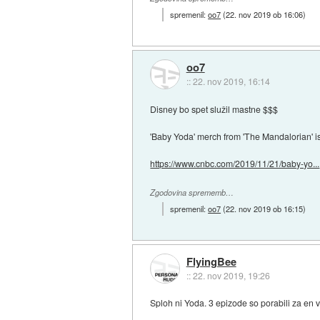
spremenil:
oo7
(
22. nov 2019 ob 16:06
)
oo7
::
22. nov 2019, 16:14
Disney bo spet služil mastne $$$
'Baby Yoda' merch from 'The Mandalorian' is o
https://www.cnbc.com/2019/11/21/baby-yo...
Zgodovina sprememb…
spremenil:
oo7
(
22. nov 2019 ob 16:15
)
FlyingBee
::
22. nov 2019, 19:26
Sploh ni Yoda. 3 epizode so porabili za en vel