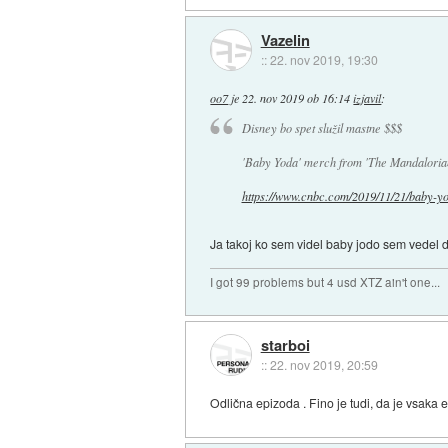
Vazelin
::
22. nov 2019, 19:30
oo7
je
22. nov 2019 ob 16:14
izjavil
:
Disney bo spet služil mastne $$$
'Baby Yoda' merch from 'The Mandalorian' i
https://www.cnbc.com/2019/11/21/baby-yo.
Ja takoj ko sem videl baby jodo sem vedel da
I got 99 problems but 4 usd XTZ ain't one...
starboi
::
22. nov 2019, 20:59
Odlična epizoda . Fino je tudi, da je vsaka 