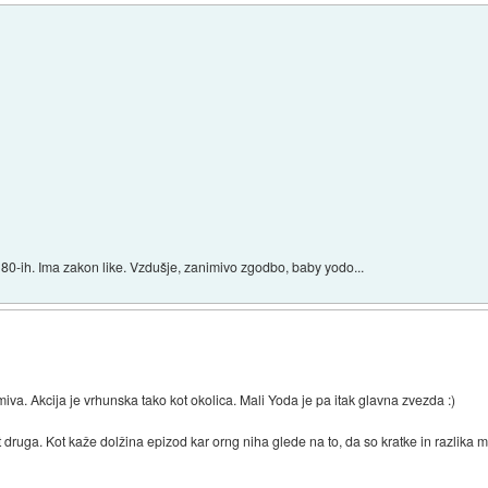
iz 80-ih. Ima zakon like. Vzdušje, zanimivo zgodbo, baby yodo...
iva. Akcija je vrhunska tako kot okolica. Mali Yoda je pa itak glavna zvezda :)
ot druga. Kot kaže dolžina epizod kar orng niha glede na to, da so kratke in razlika 