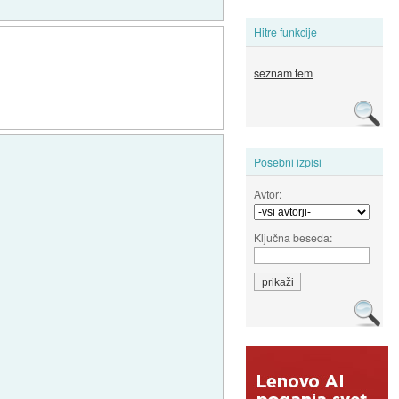
Hitre funkcije
seznam tem
Posebni izpisi
Avtor:
Ključna beseda: