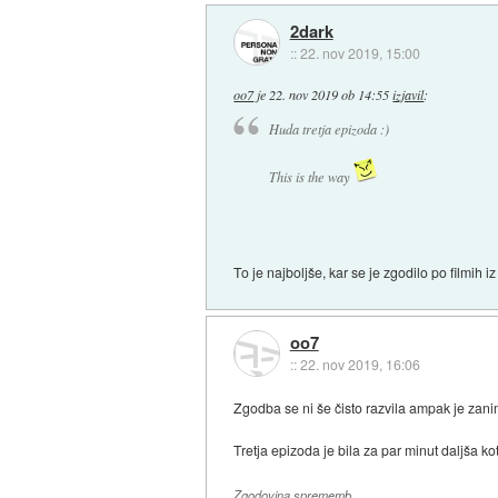
2dark
::
22. nov 2019, 15:00
oo7
je
22. nov 2019 ob 14:55
izjavil
:
Huda tretja epizoda :)
This is the way
To je najboljše, kar se je zgodilo po filmih 
oo7
::
22. nov 2019, 16:06
Zgodba se ni še čisto razvila ampak je zanim
Tretja epizoda je bila za par minut daljša k
Zgodovina sprememb…