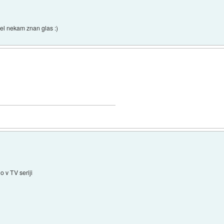
del nekam znan glas :)
o v TV seriji