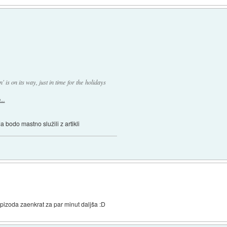
s on its way, just in time for the holidays
..
 bodo mastno služili z artikli
epizoda zaenkrat za par minut daljša :D