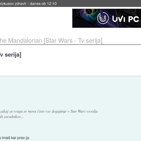
naslednji dve leti
::
danes ob 11:37
he Mandalorian [Star Wars - Tv serija]
 serija]
 zakaj za vraga se mora čisto vse dogajanje v Star Wars vesolju
vih sorodnikov...
a imaš kar prav ja.