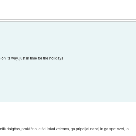
n its way, just in time for the holidays
ik dolgčas, praktično je šel iskat zelenca, ga pripeljal nazaj in ga spet vzel, lol.