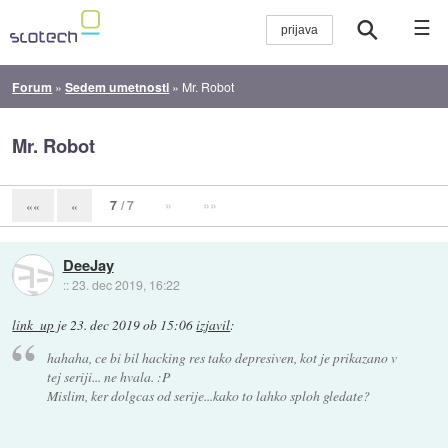
☰
Forum
»
Sedem umetnosti
»
Mr. Robot
Mr. Robot
7
/ 7
»
»»
««
«
DeeJay
::
23. dec 2019, 16:22
link_up
je
23. dec 2019 ob 15:06
izjavil
:
hahaha, ce bi bil hacking res tako depresiven, kot je prikazano v
tej seriji... ne hvala. :P
Mislim, ker dolgcas od serije...kako to lahko sploh gledate?