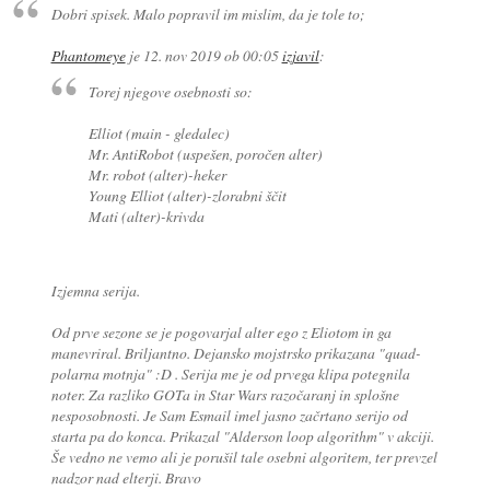
Dobri spisek. Malo popravil im mislim, da je tole to;
Phantomeye
je
12. nov 2019 ob 00:05
izjavil
:
Torej njegove osebnosti so:
Elliot (main - gledalec)
Mr. AntiRobot (uspešen, poročen alter)
Mr. robot (alter)-heker
Young Elliot (alter)-zlorabni ščit
Mati (alter)-krivda
Izjemna serija.
Od prve sezone se je pogovarjal alter ego z Eliotom in ga
manevriral. Briljantno. Dejansko mojstrsko prikazana "quad-
polarna motnja" :D . Serija me je od prvega klipa potegnila
noter. Za razliko GOTa in Star Wars razočaranj in splošne
nesposobnosti. Je Sam Esmail imel jasno začrtano serijo od
starta pa do konca. Prikazal "Alderson loop algorithm" v akciji.
Še vedno ne vemo ali je porušil tale osebni algoritem, ter prevzel
nadzor nad elterji. Bravo