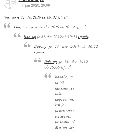
::
1. jan 2020, 20:09
link_up
je
31. dec 2019 ob 09:31
izjavil
:
Phantomeye
je
24. dec 2019 ob 10:32
izjavil
:
link_up
je
24. dec 2019 ob 10:13
izjavil
:
DeeJay
je
23. dec 2019 ob 16:22
izjavil
:
link_up
je
23. dec 2019
ob 15:06
izjavil
:
hahaha, ce
bi bil
hacking res
tako
depresiven,
kot je
prikazano v
tej seriji...
ne hvala. :P
Mislim, ker