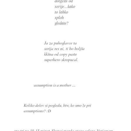
dolgcas od
serije...kako
to lahko
sploh
gledate?
Ja za puhoglavce ta
serija res ni, ti bo boljša
kkšna od copy paste
superhero skropucal.
assumption is a mother ....
Koliko delov si pogledu, btw, ko smo že pri
assumptions? :D
ene tri po 10-15 minut. Skupaj morda enege celega. Verjamem,