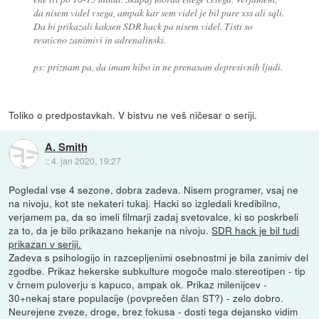
da nisem videl vsega, ampak kar sem videl je bil pure xss ali sqli.
Da bi prikazali kaksen SDR hack pa nisem videl. Tisti so
resnicno zanimivi in adrenalinski.
ps: priznam pa, da imam hibo in ne prenasam depresivnih ljudi.
Toliko o predpostavkah. V bistvu ne veš ničesar o seriji.
A. Smith
::
4. jan 2020, 19:27
Pogledal vse 4 sezone, dobra zadeva. Nisem programer, vsaj ne
na nivoju, kot ste nekateri tukaj. Hacki so izgledali kredibilno,
verjamem pa, da so imeli filmarji zadaj svetovalce, ki so poskrbeli
za to, da je bilo prikazano hekanje na nivoju.
SDR hack je bil tudi
prikazan v seriji.
Zadeva s psihologijo in razcepljenimi osebnostmi je bila zanimiv del
zgodbe. Prikaz hekerske subkulture mogoče malo stereotipen - tip
v črnem puloverju s kapuco, ampak ok. Prikaz milenijcev -
30+nekaj stare populacije (povprečen član ST?) - zelo dobro.
Neurejene zveze, droge, brez fokusa - dosti tega dejansko vidim