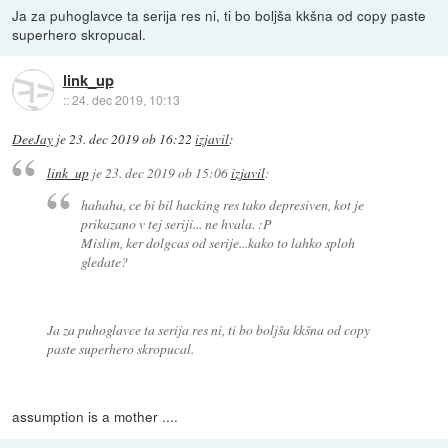
Ja za puhoglavce ta serija res ni, ti bo boljša kkšna od copy paste
superhero skropucal.
link_up
::
24. dec 2019, 10:13
DeeJay
je
23. dec 2019 ob 16:22
izjavil
:
link_up
je
23. dec 2019 ob 15:06
izjavil
:
hahaha, ce bi bil hacking res tako depresiven, kot je
prikazano v tej seriji... ne hvala. :P
Mislim, ker dolgcas od serije...kako to lahko sploh
gledate?
Ja za puhoglavce ta serija res ni, ti bo boljša kkšna od copy
paste superhero skropucal.
assumption is a mother ....