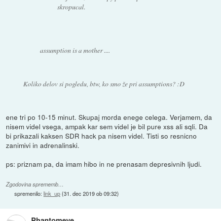
skropucal.
assumption is a mother ....
Koliko delov si pogledu, btw, ko smo že pri assumptions? :D
ene tri po 10-15 minut. Skupaj morda enege celega. Verjamem, da
nisem videl vsega, ampak kar sem videl je bil pure xss ali sqli. Da
bi prikazali kaksen SDR hack pa nisem videl. Tisti so resnicno
zanimivi in adrenalinski.
ps: priznam pa, da imam hibo in ne prenasam depresivnih ljudi.
Zgodovina sprememb…
spremenilo:
link_up
(
31. dec 2019 ob 09:32
)
Phantomeye