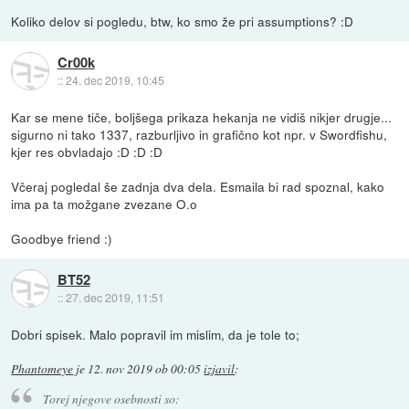
Koliko delov si pogledu, btw, ko smo že pri assumptions? :D
Cr00k
::
24. dec 2019, 10:45
Kar se mene tiče, boljšega prikaza hekanja ne vidiš nikjer drugje...
sigurno ni tako 1337, razburljivo in grafično kot npr. v Swordfishu,
kjer res obvladajo :D :D :D
Včeraj pogledal še zadnja dva dela. Esmaila bi rad spoznal, kako
ima pa ta možgane zvezane O.o
Goodbye friend :)
BT52
::
27. dec 2019, 11:51
Dobri spisek. Malo popravil im mislim, da je tole to;
Phantomeye
je
12. nov 2019 ob 00:05
izjavil
:
Torej njegove osebnosti so: