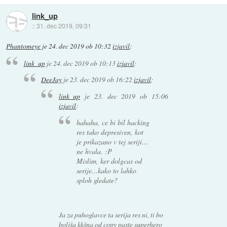
link_up
::
31. dec 2019, 09:31
Phantomeye
je
24. dec 2019 ob 10:32
izjavil
:
link_up
je
24. dec 2019 ob 10:13
izjavil
:
DeeJay
je
23. dec 2019 ob 16:22
izjavil
:
link_up
je
23. dec 2019 ob 15:06
izjavil
:
hahaha, ce bi bil hacking
res tako depresiven, kot
je prikazano v tej seriji...
ne hvala. :P
Mislim, ker dolgcas od
serije...kako to lahko
sploh gledate?
Ja za puhoglavce ta serija res ni, ti bo
boljša kkšna od copy paste superhero