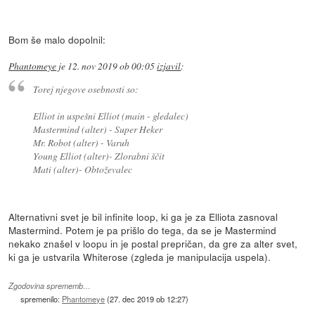
Bom še malo dopolnil:
Phantomeye
je
12. nov 2019 ob 00:05
izjavil
:
Torej njegove osebnosti so:
Elliot in uspešni Elliot (main - gledalec)
Mastermind (alter) - Super Heker
Mr. Robot (alter) - Varuh
Young Elliot (alter)- Zlorabni ščit
Mati (alter)- Obtoževalec
Alternativni svet je bil infinite loop, ki ga je za Elliota zasnoval
Mastermind. Potem je pa prišlo do tega, da se je Mastermind
nekako znašel v loopu in je postal prepričan, da gre za alter svet,
ki ga je ustvarila Whiterose (zgleda je manipulacija uspela).
Zgodovina sprememb…
spremenilo:
Phantomeye
(
27. dec 2019 ob 12:27
)