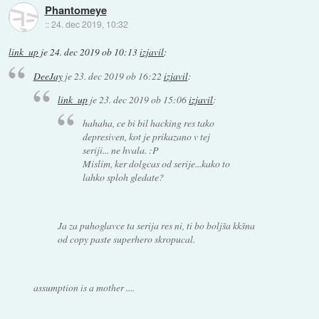
Phantomeye
::
24. dec 2019, 10:32
link_up
je
24. dec 2019 ob 10:13
izjavil
:
DeeJay
je
23. dec 2019 ob 16:22
izjavil
:
link_up
je
23. dec 2019 ob 15:06
izjavil
:
hahaha, ce bi bil hacking res tako
depresiven, kot je prikazano v tej
seriji... ne hvala. :P
Mislim, ker dolgcas od serije...kako to
lahko sploh gledate?
Ja za puhoglavce ta serija res ni, ti bo boljša kkšna
od copy paste superhero skropucal.
assumption is a mother ....