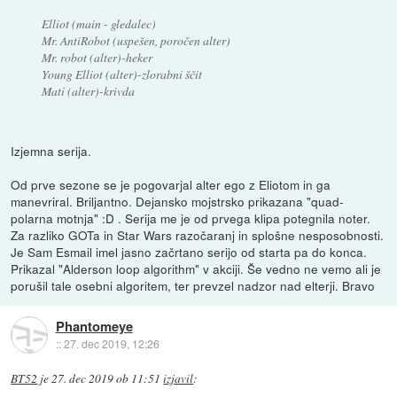
Elliot (main - gledalec)
Mr. AntiRobot (uspešen, poročen alter)
Mr. robot (alter)-heker
Young Elliot (alter)-zlorabni ščit
Mati (alter)-krivda
Izjemna serija.
Od prve sezone se je pogovarjal alter ego z Eliotom in ga
manevriral. Briljantno. Dejansko mojstrsko prikazana "quad-
polarna motnja" :D . Serija me je od prvega klipa potegnila noter.
Za razliko GOTa in Star Wars razočaranj in splošne nesposobnosti.
Je Sam Esmail imel jasno začrtano serijo od starta pa do konca.
Prikazal "Alderson loop algorithm" v akciji. Še vedno ne vemo ali je
porušil tale osebni algoritem, ter prevzel nadzor nad elterji. Bravo
Phantomeye
::
27. dec 2019, 12:26
BT52
je
27. dec 2019 ob 11:51
izjavil
: