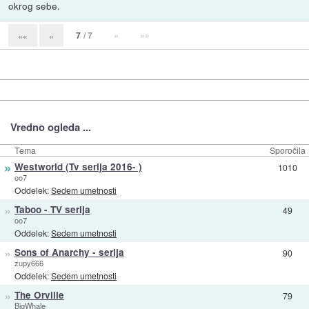
okrog sebe.
7
/ 7
»
»»
««
«
Vredno ogleda ...
Tema
Sporočila
»
Westworld (Tv serija 2016- )
1010
oo7
Oddelek:
Sedem umetnosti
»
Taboo - TV serija
49
oo7
Oddelek:
Sedem umetnosti
»
Sons of Anarchy - serija
90
zupy666
Oddelek:
Sedem umetnosti
»
The Orville
79
BigWhale