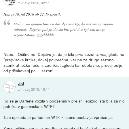
::
2. avg 2016, 02:11
Han
je
18. jul 2016 ob 22:19
izjavil
:
Mislim, da imamo tule vsi dovolj visok IQ, da štekamo gospoda
robotka... Dejstvo pač je, da sta bili prvi dve epizodi druge
sezone totalni zzzzehhhhh.
Nope... Očitno ne! Dejstvo je, da je bila prva sezona, vsaj glede na
(pre)visoke kritike, dokaj povprečna, kar pa za drugo sezono
zaenkrat težko rečem: zaenkrat zgleda kar obetavno, precej bolje
od pričakovanj po 1. sezoni...
Jst
::
4. avg 2016, 16:11
Ko se je Darlene vozila v podzemni v prejšnji epizodi sta bila za njo
potnika v gasmaskah. WTF?
Tale epizoda je pa tudi en WTF, ki samo postavlja vprašanja.
Zame odlična serija in zgodba je zaenkrat boljša kot v prvi sezoni.