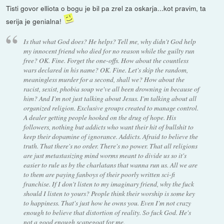
Tisti govor elliota o bogu je bil pa zrel za oskarja...kot pravim, ta
serija je genialna!
Is that what God does? He helps? Tell me, why didn't God help
my innocent friend who died for no reason while the guilty run
free? OK. Fine. Forget the one-offs. How about the countless
wars declared in his name? OK. Fine. Let's skip the random,
meaningless murder for a second, shall we? How about the
racist, sexist, phobia soup we've all been drowning in because of
him? And I'm not just talking about Jesus. I'm talking about all
organized religion. Exclusive groups created to manage control.
A dealer getting people hooked on the drug of hope. His
followers, nothing but addicts who want their hit of bullshit to
keep their dopamine of ignorance. Addicts. Afraid to believe the
truth. That there's no order. There's no power. That all religions
are just metastasizing mind worms meant to divide us so it's
easier to rule us by the charlatans that wanna run us. All we are
to them are paying fanboys of their poorly written sci-fi
franchise. If I don't listen to my imaginary friend, why the fuck
should I listen to yours? People think their worship is some key
to happiness. That's just how he owns you. Even I'm not crazy
enough to believe that distortion of reality. So fuck God. He's
not a good enough scapegoat for me.