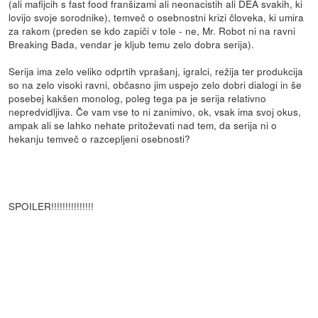
(ali mafijcih s fast food franšizami ali neonacistih ali DEA svakih, ki
lovijo svoje sorodnike), temveč o osebnostni krizi človeka, ki umira
za rakom (preden se kdo zapiči v tole - ne, Mr. Robot ni na ravni
Breaking Bada, vendar je kljub temu zelo dobra serija).
Serija ima zelo veliko odprtih vprašanj, igralci, režija ter produkcija
so na zelo visoki ravni, občasno jim uspejo zelo dobri dialogi in še
posebej kakšen monolog, poleg tega pa je serija relativno
nepredvidljiva. Če vam vse to ni zanimivo, ok, vsak ima svoj okus,
ampak ali se lahko nehate pritoževati nad tem, da serija ni o
hekanju temveč o razcepljeni osebnosti?
SPOILER!!!!!!!!!!!!!!!