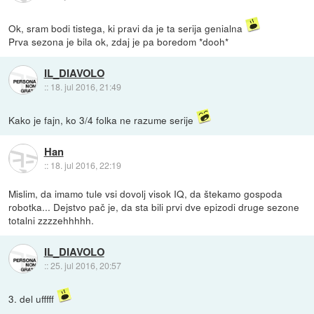
Ok, sram bodi tistega, ki pravi da je ta serija genialna
Prva sezona je bila ok, zdaj je pa boredom *dooh*
IL_DIAVOLO
::
18. jul 2016, 21:49
Kako je fajn, ko 3/4 folka ne razume serije
Han
::
18. jul 2016, 22:19
Mislim, da imamo tule vsi dovolj visok IQ, da štekamo gospoda
robotka... Dejstvo pač je, da sta bili prvi dve epizodi druge sezone
totalni zzzzehhhhh.
IL_DIAVOLO
::
25. jul 2016, 20:57
3. del ufffff