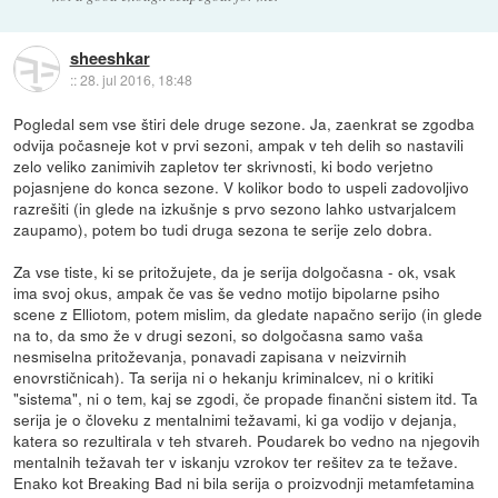
sheeshkar
::
28. jul 2016, 18:48
Pogledal sem vse štiri dele druge sezone. Ja, zaenkrat se zgodba
odvija počasneje kot v prvi sezoni, ampak v teh delih so nastavili
zelo veliko zanimivih zapletov ter skrivnosti, ki bodo verjetno
pojasnjene do konca sezone. V kolikor bodo to uspeli zadovoljivo
razrešiti (in glede na izkušnje s prvo sezono lahko ustvarjalcem
zaupamo), potem bo tudi druga sezona te serije zelo dobra.
Za vse tiste, ki se pritožujete, da je serija dolgočasna - ok, vsak
ima svoj okus, ampak če vas še vedno motijo bipolarne psiho
scene z Elliotom, potem mislim, da gledate napačno serijo (in glede
na to, da smo že v drugi sezoni, so dolgočasna samo vaša
nesmiselna pritoževanja, ponavadi zapisana v neizvirnih
enovrstičnicah). Ta serija ni o hekanju kriminalcev, ni o kritiki
"sistema", ni o tem, kaj se zgodi, če propade finančni sistem itd. Ta
serija je o človeku z mentalnimi težavami, ki ga vodijo v dejanja,
katera so rezultirala v teh stvareh. Poudarek bo vedno na njegovih
mentalnih težavah ter v iskanju vzrokov ter rešitev za te težave.
Enako kot Breaking Bad ni bila serija o proizvodnji metamfetamina