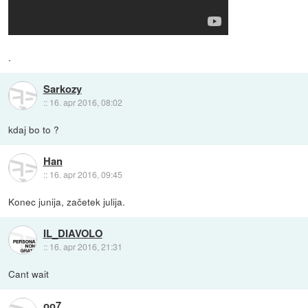
.
Sarkozy
::
16. apr 2016, 08:02
kdaj bo to ?
Han
::
16. apr 2016, 09:45
Konec junija, začetek julija.
IL_DIAVOLO
::
16. apr 2016, 21:31
Cant wait
oo7