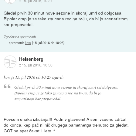
::
15. jul 2016, 10:27
Gledal prvih 30 minut nove sezone in skoraj umrl od dolgcasa.
Bipolar crap je ze tako znucana rec na tv-ju, da bi jo scenaristom
kar prepovedal.
Zgodovina sprememb…
spremenil:
kow
(
15. jul 2016 ob 10:28
)
Heisenberg
::
15. jul 2016, 10:50
kow
je
15. jul 2016 ob 10:27
izjavil
:
Gledal prvih 30 minut nove sezone in skoraj umrl od dolgcasa.
Bipolar crap je ze tako znucana rec na tv-ju, da bi jo
scenaristom kar prepovedal.
Povsem enaka izkušnja!!! Podn v glavnem! A sem vseeno zdržal
do konca, kep pač ni nič drugega pametnetga trenutno za gledat.
GOT pa spet čakat 1 leto :/