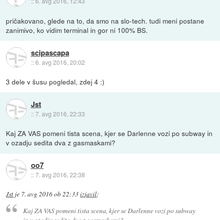
::
6. avg 2016, 12:43
pričakovano, glede na to, da smo na slo-tech. tudi meni postane
zanimivo, ko vidim terminal in gor ni 100% BS.
scipascapa
::
6. avg 2016, 20:02
3 dele v šusu pogledal, zdej 4 :)
Jst
::
7. avg 2016, 22:33
Kaj ZA VAS pomeni tista scena, kjer se Darlenne vozi po subway in
v ozadju sedita dva z gasmaskami?
oo7
::
7. avg 2016, 22:38
Jst
je
7. avg 2016 ob 22:33
izjavil
:
Kaj ZA VAS pomeni tista scena, kjer se Darlenne vozi po subway
in v ozadju sedita dva z gasmaskami?