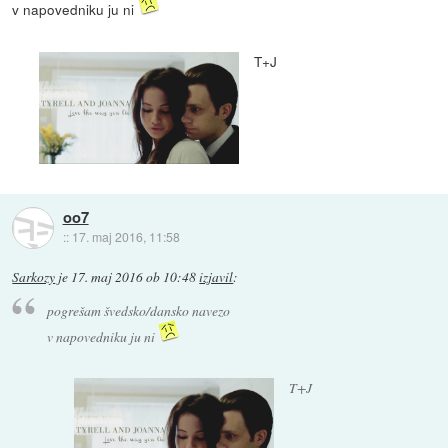
v napovedniku ju ni
T+J
oo7
::
17. maj 2016, 11:58
Sarkozy
je
17. maj 2016 ob 10:48
izjavil
:
pogrešam švedsko/dansko navezo
v napovedniku ju ni
T+J