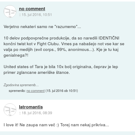
no comment
::
15. jul 2016, 10:51
Verjetno nekateri samo ne "razumemo"...
10 delov podpovprečne produkcije, da so naredili IDENTIČNI
končni twist kot v Fight Clubu. Vmes pa nabašejo not vse kar se
valja po medijih (evil corps., 99%, anonimous...). Kje je tu kaj
genialnega?!
United states of Tara je bila 10x bolj originalna, čeprav je lep
primer zglancane ameriške štance.
Zgodovina sprememb…
spremenilo:
no comment
(
15. jul 2016 ob 10:51
)
Iatromantis
::
18. jul 2016, 08:39
I love it! Ne zaupa nam več :) Torej nam nekaj prikriva...