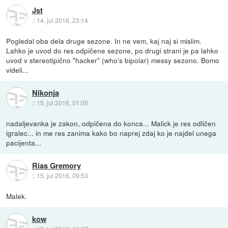
Jst
::
14. jul 2016, 23:14
Pogledal oba dela druge sezone. In ne vem, kaj naj si mislim.
Lahko je uvod do res odpičene sezone, po drugi strani je pa lahko
uvod v stereotipično "hacker" (who's bipolar) messy sezono. Bomo
videli...
Nikonja
::
15. jul 2016, 01:05
nadaljevanka je zakon, odpičena do konca... Malick je res odličen
igralec... in me res zanima kako bo naprej zdaj ko je najdel unega
pacijenta...
Rias Gremory
::
15. jul 2016, 09:53
Malek.
kow