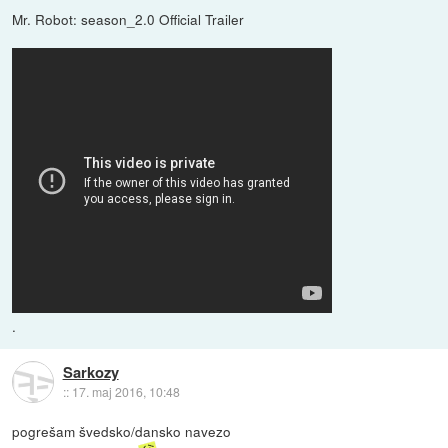
Mr. Robot: season_2.0 Official Trailer
.
Sarkozy
::
17. maj 2016, 10:48
pogrešam švedsko/dansko navezo