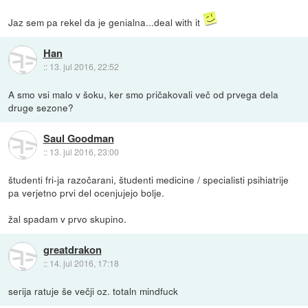
Jaz sem pa rekel da je genialna...deal with it
Han
::
13. jul 2016, 22:52
A smo vsi malo v šoku, ker smo pričakovali več od prvega dela
druge sezone?
Saul Goodman
::
13. jul 2016, 23:00
študenti fri-ja razočarani, študenti medicine / specialisti psihiatrije
pa verjetno prvi del ocenjujejo bolje.
žal spadam v prvo skupino.
greatdrakon
::
14. jul 2016, 17:18
serija ratuje še večji oz. totaln mindfuck