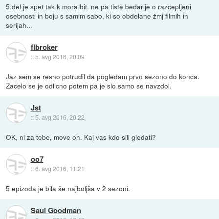
5.del je spet tak k mora bit. ne pa tiste bedarije o razcepljeni
osebnosti in boju s samim sabo, ki so obdelane žmj filmih in
serijah...
flbroker
::
5. avg 2016, 20:09
Jaz sem se resno potrudil da pogledam prvo sezono do konca.
Zacelo se je odlicno potem pa je slo samo se navzdol.
Jst
::
5. avg 2016, 20:22
OK, ni za tebe, move on. Kaj vas kdo sili gledati?
oo7
::
6. avg 2016, 11:21
5 epizoda je bila še najboljša v 2 sezoni.
Saul Goodman