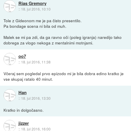
Rias Gremory
::
18. jul 2016, 10:10
Tole z Gideonom me je pa čisto presentilo.
Pa bondage scena ni bila od muh.
Malek se mi pa zdi, da ga ravno oči (poleg igranja) naredijo tako
dobrega za vlogo nekoga z mentalnimi motnjami.
oo7
::
18. jul 2016, 11:38
Včeraj sem pogledal prvo epizodo mi je bila dobra edino kratko je
vse skupaj ratalo 40 minut.
Han
::
18. jul 2016, 13:30
Kratko in dolgočasno.
jizzer
::
18. jul 2016, 16:00