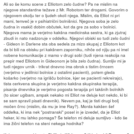
Ali so še komu scene z Elliotom zelo čudne? Pa ne mislim na
njegove standardne težave z Mr. Robotom ter drogami. Govorim o
njegovem okolju ter o ljudeh okoli njega. Mislim, da Elliot ni pri
mami, temveč je v psihiatrični bolnišnici. Njegova soba je zelo
čudna in vsakič dobim občutek, kot da gre za sobo v bolnici.
Njegova mama je verjetno kakšna medicinska sestra, ki ga zjutraj
zbudi in nato nadzoruje v oddelku. Njegovi obiski so tudi zelo čudni
- Gideon in Darlene sta oba sedela za mizo skupaj z Elliotom kot
da bi bili na obisku pri kakšnem zaporniku, nihče od njiju pa ni imel
nobene komunikacije z mamo v drugi sobi (tudi njena reakcija na
prepir med Elliotom in Gideonom je bila zelo čudna). Sumljiv mi je
tudi njegov urnik - trikrat dnevno ima obrok s tistim črncem
(verjetno v jedilnici bolnice z ostalimi pacienti), potem gleda
košarko (verjetno na igrišču bolnice, kjer se pacienti rekreirajo),
tista cerkvena skupina je verjetno kakšna skupinska terapija,
pisanje dnevnika je verjetno pogosta terapija pri takšnih bolnikih
(to sicer ugibam, ampak nekako mi Elliot ne deluje kot nekdo, ki bi
se sam spravil pisati dnevnik). Nevem pa, kaj je tisti drugi bolj
močen črnc (mislim, da mu je ime Ray?). Morda kakšen šef
oddelka, ki ima nek "postranski" posel in je izvedel, da je Elliot
heker, ki mu lahko pomaga? Še telefon mi deluje sumljivo - kdo še
ima žični telefon na steni nekega hodnika?