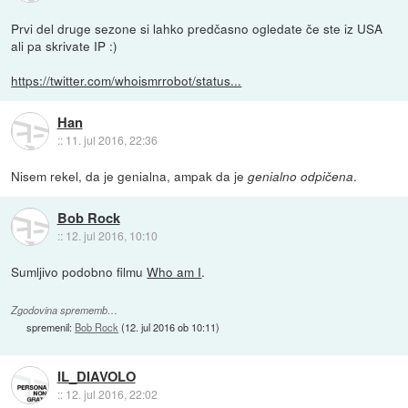
Prvi del druge sezone si lahko predčasno ogledate če ste iz USA
ali pa skrivate IP :)
https://twitter.com/whoismrrobot/status...
Han
::
11. jul 2016, 22:36
Nisem rekel, da je genialna, ampak da je
.
genialno odpičena
Bob Rock
::
12. jul 2016, 10:10
Sumljivo podobno filmu
Who am I
.
Zgodovina sprememb…
spremenil:
Bob Rock
(
12. jul 2016 ob 10:11
)
IL_DIAVOLO
::
12. jul 2016, 22:02