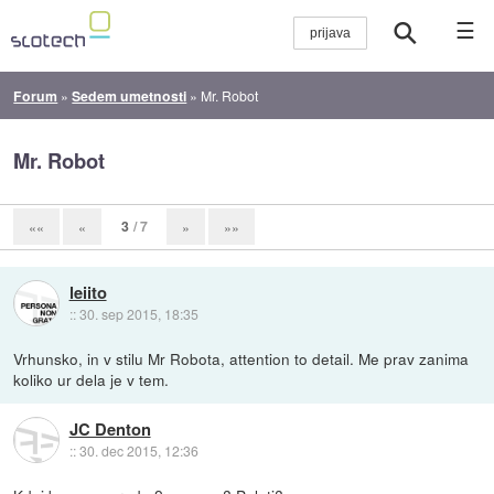
☰
Forum
»
Sedem umetnosti
»
Mr. Robot
Mr. Robot
3
/ 7
««
«
»
»»
leiito
::
30. sep 2015, 18:35
Vrhunsko, in v stilu Mr Robota, attention to detail. Me prav zanima
koliko ur dela je v tem.
JC Denton
::
30. dec 2015, 12:36