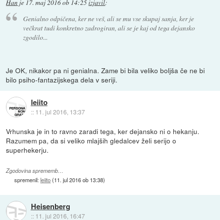
Han
je
17. maj 2016 ob 14:25
izjavil
:
Genialno odpičena, ker ne veš, ali se mu vse skupaj sanja, ker je
večkrat tudi konkretno zadrogiran, ali se je kaj od tega dejansko
zgodilo...
Je OK, nikakor pa ni genialna. Zame bi bila veliko boljša če ne bi
bilo psiho-fantazijskega dela v seriji.
leiito
::
11. jul 2016, 13:37
Vrhunska je in to ravno zaradi tega, ker dejansko ni o hekanju.
Razumem pa, da si veliko mlajših gledalcev želi serijo o
superhekerju.
Zgodovina sprememb…
spremenil:
leiito
(
11. jul 2016 ob 13:38
)
Heisenberg
::
11. jul 2016, 16:47