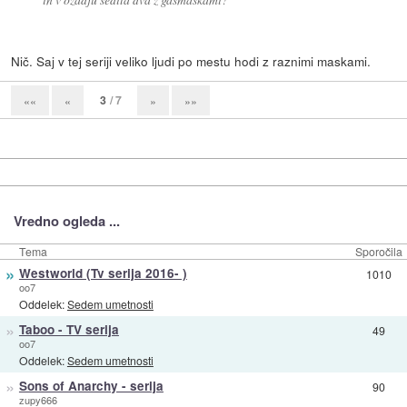
Nič. Saj v tej seriji veliko ljudi po mestu hodi z raznimi maskami.
3
/ 7
««
«
»
»»
Vredno ogleda ...
Tema
Sporočila
»
Westworld (Tv serija 2016- )
1010
oo7
Oddelek:
Sedem umetnosti
»
Taboo - TV serija
49
oo7
Oddelek:
Sedem umetnosti
»
Sons of Anarchy - serija
90
zupy666