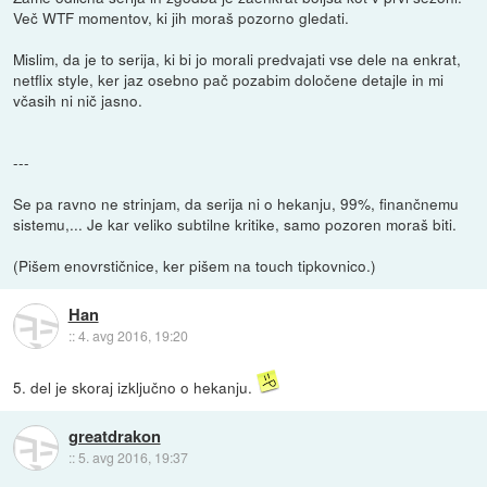
Več WTF momentov, ki jih moraš pozorno gledati.
Mislim, da je to serija, ki bi jo morali predvajati vse dele na enkrat,
netflix style, ker jaz osebno pač pozabim določene detajle in mi
včasih ni nič jasno.
---
Se pa ravno ne strinjam, da serija ni o hekanju, 99%, finančnemu
sistemu,... Je kar veliko subtilne kritike, samo pozoren moraš biti.
(Pišem enovrstičnice, ker pišem na touch tipkovnico.)
Han
::
4. avg 2016, 19:20
5. del je skoraj izključno o hekanju.
greatdrakon
::
5. avg 2016, 19:37