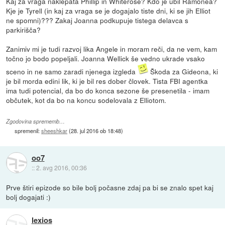
Kaj za vraga naklepata Phillip in Whiterose? Kdo je ubil Ramonea?
Kje je Tyrell (in kaj za vraga se je dogajalo tiste dni, ki se jih Elliot
ne spomni)??? Zakaj Joanna podkupuje tistega delavca s
parkirišča?
Zanimiv mi je tudi razvoj lika Angele in moram reči, da ne vem, kam
točno jo bodo popeljali. Joanna Wellick še vedno ukrade vsako
sceno in ne samo zaradi njenega izgleda
Škoda za Gideona, ki
je bil morda edini lik, ki je bil res dober človek. Tista FBI agentka
ima tudi potencial, da bo do konca sezone še presenetila - imam
občutek, kot da bo na koncu sodelovala z Elliotom.
Zgodovina sprememb…
spremenil:
sheeshkar
(
28. jul 2016 ob 18:48
)
oo7
::
2. avg 2016, 00:36
Prve štiri epizode so bile bolj počasne zdaj pa bi se znalo spet kaj
bolj dogajati :)
lexios