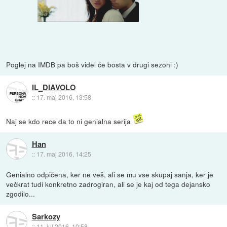
Poglej na IMDB pa boš videl če bosta v drugi sezoni :)
IL_DIAVOLO
::
17. maj 2016, 13:58
Naj se kdo rece da to ni genialna serija
Han
::
17. maj 2016, 14:25
Genialno odpičena, ker ne veš, ali se mu vse skupaj sanja, ker je
večkrat tudi konkretno zadrogiran, ali se je kaj od tega dejansko
zgodilo...
Sarkozy
::
11. jul 2016, 10:58