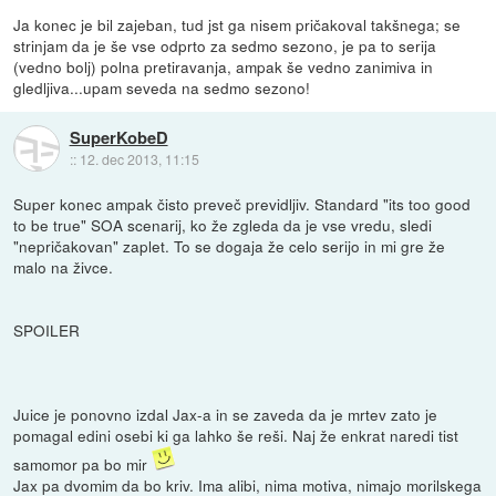
Ja konec je bil zajeban, tud jst ga nisem pričakoval takšnega; se
strinjam da je še vse odprto za sedmo sezono, je pa to serija
(vedno bolj) polna pretiravanja, ampak še vedno zanimiva in
gledljiva...upam seveda na sedmo sezono!
SuperKobeD
::
12. dec 2013, 11:15
Super konec ampak čisto preveč previdljiv. Standard "its too good
to be true" SOA scenarij, ko že zgleda da je vse vredu, sledi
"nepričakovan" zaplet. To se dogaja že celo serijo in mi gre že
malo na živce.
SPOILER
Juice je ponovno izdal Jax-a in se zaveda da je mrtev zato je
pomagal edini osebi ki ga lahko še reši. Naj že enkrat naredi tist
samomor pa bo mir
Jax pa dvomim da bo kriv. Ima alibi, nima motiva, nimajo morilskega