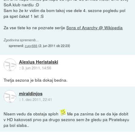
SoA klub nardiu :D
Sam ko že kr vidim da bom takoj vse dele 4. sezone pogledu pol
pa spet čakat 1 let :S
Za vse tiste ko ne poznate serije
Sons of Anarchy @ Wikipedia
Zgodovina sprememb…
spremenil:
zupy666
(
2. jun 2011 ob 22:23
)
Alexius Heristalski
::
3. jun 2011, 14:56
Tretja sezona je bila dokaj bedna.
miraldinjos
::
1. dec 2011, 22:41
Nisem vedu da obstaja sploh
Me pa zanima če se da kje dobit
v HD kakovosti prvo pa drugo sezono sem že gledu pa Piratebayu
pa bol slaba..