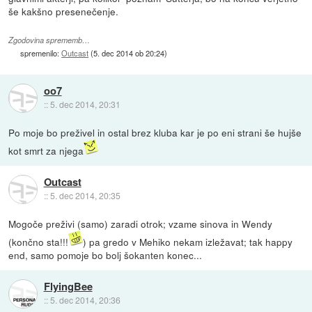
še kakšno presenečenje.
Zgodovina sprememb…
spremenilo:
Outcast
(
5. dec 2014 ob 20:24
)
oo7
::
5. dec 2014, 20:31
Po moje bo preživel in ostal brez kluba kar je po eni strani še hujše
kot smrt za njega
Outcast
::
5. dec 2014, 20:35
Mogoče preživi (samo) zaradi otrok; vzame sinova in Wendy
(končno sta!!!
) pa gredo v Mehiko nekam izležavat; tak happy
end, samo pomoje bo bolj šokanten konec...
FlyingBee
::
5. dec 2014, 20:36