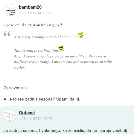
bambam20
::
23. okt 2014, 02:32
oo7
je
23. okt 2014 ob 01:14
izjavil
:
Kaj še kaj spremljate SOA??????????
Tale sezona je res brutalna
Ampak konec epizode pa ne znajo naredit v nobeni seriji
boljšega vedno zadnje 3 minute ena dobra pesem in en velik
zaplet.
O, seveda :).
A, je to res zadnja sezona? Upam, da ni.
Outcast
::
23. okt 2014, 08:08
Je zadnja sezona, hvala bogu; ko že misliš, da ne morejo več/bolj