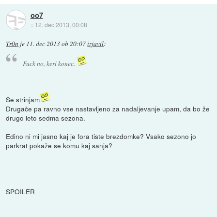
oo7
::
12. dec 2013, 00:08
Tr0n
je
11. dec 2013 ob 20:07
izjavil
:
Fuck no, keri konec.
Se strinjam
Drugače pa ravno vse nastavljeno za nadaljevanje upam, da bo že
drugo leto sedma sezona.
Edino ni mi jasno kaj je fora tiste brezdomke? Vsako sezono jo
parkrat pokaže se komu kaj sanja?
SPOILER