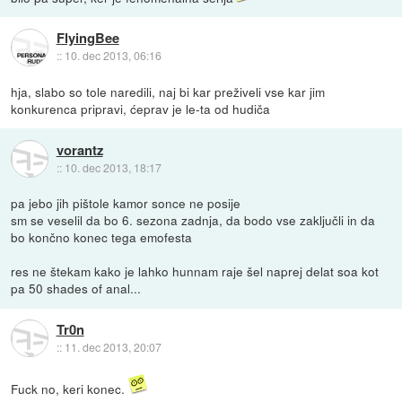
FlyingBee
::
10. dec 2013, 06:16
hja, slabo so tole naredili, naj bi kar preživeli vse kar jim
konkurenca pripravi, ćeprav je le-ta od hudiča
vorantz
::
10. dec 2013, 18:17
pa jebo jih pištole kamor sonce ne posije
sm se veselil da bo 6. sezona zadnja, da bodo vse zaključli in da
bo končno konec tega emofesta
res ne štekam kako je lahko hunnam raje šel naprej delat soa kot
pa 50 shades of anal...
Tr0n
::
11. dec 2013, 20:07
Fuck no, keri konec.