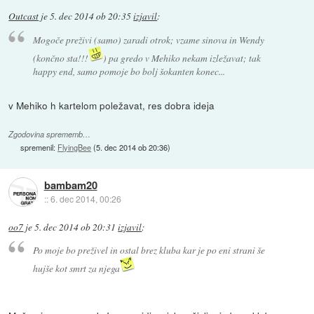
Outcast
je
5. dec 2014 ob 20:35
izjavil
:
Mogoče preživi (samo) zaradi otrok; vzame sinova in Wendy
(končno sta!!!
) pa gredo v Mehiko nekam izležavat; tak
happy end, samo pomoje bo bolj šokanten konec...
v Mehiko h kartelom poležavat, res dobra ideja
Zgodovina sprememb…
spremenil:
FlyingBee
(
5. dec 2014 ob 20:36
)
bambam20
::
6. dec 2014, 00:26
oo7
je
5. dec 2014 ob 20:31
izjavil
:
Po moje bo preživel in ostal brez kluba kar je po eni strani še
hujše kot smrt za njega