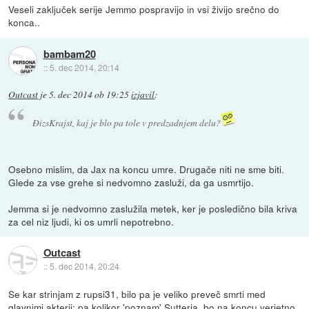
Veseli zaključek serije Jemmo pospravijo in vsi živijo srečno do
konca..
bambam20
::
5. dec 2014, 20:14
Outcast
je
5. dec 2014 ob 19:25
izjavil
:
ĐizsKrajst, kaj je blo pa tole v predzadnjem delu?
Osebno mislim, da Jax na koncu umre. Drugače niti ne sme biti.
Glede za vse grehe si nedvomno zasluži, da ga usmrtijo.
Jemma si je nedvomno zaslužila metek, ker je posledično bila kriva
za cel niz ljudi, ki os umrli nepotrebno.
Outcast
::
5. dec 2014, 20:24
Se kar strinjam z rupsi31, bilo pa je veliko preveč smrti med
glavnimi akterji; pa kolikor 'poznam' Sutterja, bo na koncu verjetno