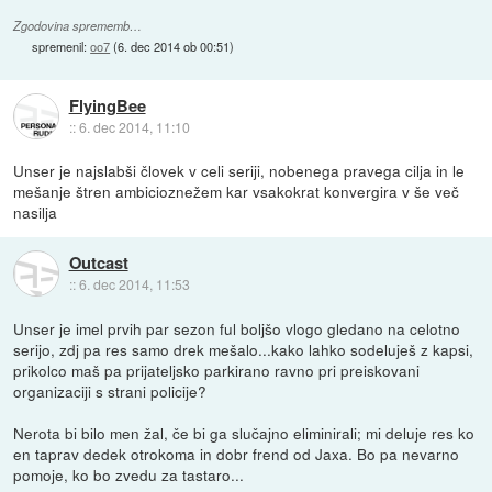
Zgodovina sprememb…
spremenil:
oo7
(
6. dec 2014 ob 00:51
)
FlyingBee
::
6. dec 2014, 11:10
Unser je najslabši človek v celi seriji, nobenega pravega cilja in le
mešanje štren ambicioznežem kar vsakokrat konvergira v še več
nasilja
Outcast
::
6. dec 2014, 11:53
Unser je imel prvih par sezon ful boljšo vlogo gledano na celotno
serijo, zdj pa res samo drek mešalo...kako lahko sodeluješ z kapsi,
prikolco maš pa prijateljsko parkirano ravno pri preiskovani
organizaciji s strani policije?
Nerota bi bilo men žal, če bi ga slučajno eliminirali; mi deluje res ko
en taprav dedek otrokoma in dobr frend od Jaxa. Bo pa nevarno
pomoje, ko bo zvedu za tastaro...