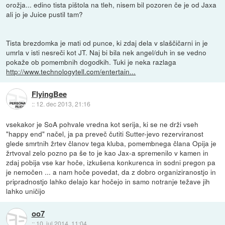
orožja... edino tista pištola na tleh, nisem bil pozoren če je od Jaxa
ali jo je Juice pustil tam?
Tista brezdomka je mati od punce, ki zdaj dela v slaščičarni in je
umrla v isti nesreči kot JT. Naj bi bila nek angel/duh in se vedno
pokaže ob pomembnih dogodkih. Tuki je neka razlaga
http://www.technologytell.com/entertain...
FlyingBee
::
12. dec 2013, 21:16
vsekakor je SoA pohvale vredna kot serija, ki se ne drži vseh
"happy end" načel, ja pa preveč čutiti Sutter-jevo rezerviranost
glede smrtnih žrtev članov tega kluba, pomembnega člana Opija je
žrtvoval zelo pozno pa še to je kao Jax-a spremenilo v kamen in
zdaj pobija vse kar hoče, izkušena konkurenca in sodni pregon pa
je nemočen ... a nam hoče povedat, da z dobro organiziranostjo in
pripradnostjo lahko delajo kar hočejo in samo notranje težave jih
lahko uničijo
oo7
::
10. jul 2014, 11:04