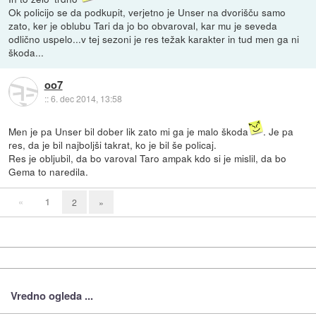
Ok policijo se da podkupit, verjetno je Unser na dvorišču samo
zato, ker je oblubu Tari da jo bo obvaroval, kar mu je seveda
odlično uspelo...v tej sezoni je res težak karakter in tud men ga ni
škoda...
oo7
::
6. dec 2014, 13:58
Men je pa Unser bil dober lik zato mi ga je malo škoda
. Je pa
res, da je bil najboljši takrat, ko je bil še policaj.
Res je obljubil, da bo varoval Taro ampak kdo si je mislil, da bo
Gema to naredila.
«
1
2
»
Vredno ogleda ...