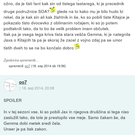
ožno, da je tisti fant kak sin od tistega tastarega, ki je precednik
druge podružnice SOA?
glede na to kako mu je bilo hudo bi
rekel, da je kak sin ali kak žlahtnik in še, ko so pobili tiste Kitajce je
pokazalo tisto dvocevko z oblimanim ročajem, ki so jo potem
podtaknili tako, da to bo še velik problem imam občutek.
Itak pa je vsega tega kriva tista stara vešča Gemma, ki je nategnila
Jaxa o Kitajcih ta pa je skoraj že zacel z vojno zdaj pa se umor
tistih dveh to se ne bo končalo dobro
Zgodovina sprememb…
spremenil:
oo7
(
18. sep 2014 ob 19:56
)
oo7
::
18. sep 2014, 20:08
SPOILER
In v tej sezoni vse, ki so pobili Jax in njegova druščina si tega niso
zaslužili tako, da tole je prestopilo vse meje. Samo čakam še, da
Gemma dobi metek sredi čela.
Unser je pa itak zakon.