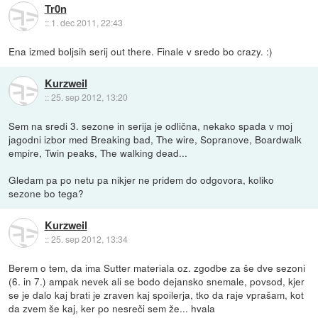
Tr0n
::
1. dec 2011, 22:43
Ena izmed boljsih serij out there. Finale v sredo bo crazy. :)
Kurzweil
::
25. sep 2012, 13:20
Sem na sredi 3. sezone in serija je odlična, nekako spada v moj
jagodni izbor med Breaking bad, The wire, Sopranove, Boardwalk
empire, Twin peaks, The walking dead...
Gledam pa po netu pa nikjer ne pridem do odgovora, koliko
sezone bo tega?
Kurzweil
::
25. sep 2012, 13:34
Berem o tem, da ima Sutter materiala oz. zgodbe za še dve sezoni
(6. in 7.) ampak nevek ali se bodo dejansko snemale, povsod, kjer
se je dalo kaj brati je zraven kaj spoilerja, tko da raje vprašam, kot
da zvem še kaj, ker po nesreči sem že... hvala