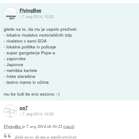
FlyingBee
::
7. avg 2014, 10:22
glede na to, da mu je uspelo preživet:
- lokalno rivalstvo motorističnih tolp
- rivalstvo v sami SOA
- lokalne politike in policaje
- super gangsterja Pope-a
- zapornike
- Japonce
- mehiške kartele
- Irske starešine
- lastno mamo in očima
mu bo tudi še eno sezono :-)
oo7
::
7. avg 2014, 10:26
FlyingBee
je
7. avg 2014 ob 10:22
izjavil
:
glede na to, da mu je uspelo preživet: