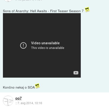
Sons of Anarchy: Hell Awaits - First Teaser Season 7
Končno nekaj o SOA
oo7
::
7. avg 2014, 10:16