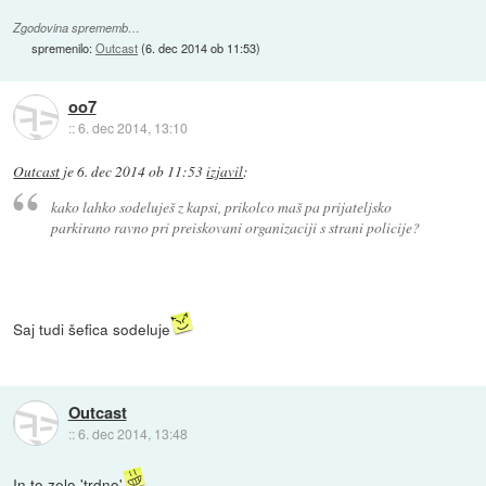
Zgodovina sprememb…
spremenilo:
Outcast
(
6. dec 2014 ob 11:53
)
oo7
::
6. dec 2014, 13:10
Outcast
je
6. dec 2014 ob 11:53
izjavil
:
kako lahko sodeluješ z kapsi, prikolco maš pa prijateljsko
parkirano ravno pri preiskovani organizaciji s strani policije?
Saj tudi šefica sodeluje
Outcast
::
6. dec 2014, 13:48
In to zelo 'trdno'