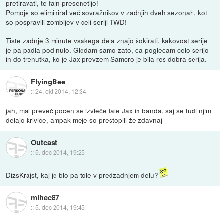
pretiravati, te fajn presenetijo!
Pomoje so eliminiral več sovražnikov v zadnjih dveh sezonah, kot
so pospravili zombijev v celi seriji TWD!
Tiste zadnje 3 minute vsakega dela znajo šokirati, kakovost serije
je pa padla pod nulo. Gledam samo zato, da pogledam celo serijo
in do trenutka, ko je Jax prevzem Samcro je bila res dobra serija.
FlyingBee
::
24. okt 2014, 12:34
jah, mal preveč pocen se izvleče tale Jax in banda, saj se tudi njim
delajo krivice, ampak meje so prestopili že zdavnaj
Outcast
::
5. dec 2014, 19:25
ĐizsKrajst, kaj je blo pa tole v predzadnjem delu?
mihec87
::
5. dec 2014, 19:45