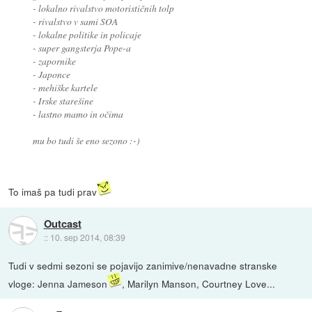
- lokalno rivalstvo motorističnih tolp
- rivalstvo v sami SOA
- lokalne politike in policaje
- super gangsterja Pope-a
- zapornike
- Japonce
- mehiške kartele
- Irske starešine
- lastno mamo in očima
mu bo tudi še eno sezono :-)
To imaš pa tudi prav
Outcast
::
10. sep 2014, 08:39
Tudi v sedmi sezoni se pojavijo zanimive/nenavadne stranske
vloge: Jenna Jameson
, Marilyn Manson, Courtney Love...