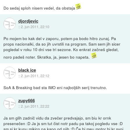
Do sedaj sploh nisem vedel, da obstaja
djordjevic
::
2. jun 2011, 22:10
Po mojem bo kak del v zaporu, potem pa bodo hitro zunaj. Pa
props nacionalki, da so jih uvrstili na program. Sam sem jih sicer
pogledal v roku 10 dni vse tri sezone. Ko enkrat začneš gledat,
noro padeš noter. Skratka, ja, jesen bo napeta.
black ice
::
2. jun 2011, 22:12
SoA & Breaking bad sta IMO eni najboljših serij trenutno.
zupy666
::
2. jun 2011, 22:22
Ja sm glih zadnič vidu da zvečer predvajajo, sm biu kr ornk
presenečen :D Ja js sm tut čist notr padu pa takoj pogledu vse :D
sm si kr kupu mikico pa kapo od njih :D Če bi meu motor bi kr svoj