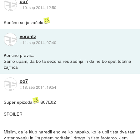
oo7
::
10. sep 2014, 12:50
Končno se je začelo
vorantz
::
11. sep 2014, 07:40
Končno praviš...
Samo upam, da bo ta sezona res zadnja in da ne bo spet totalna
žajfnca
oo7
::
18. sep 2014, 19:54
Super epizoda
S07E02
SPOILER
Mislim, da je klub naredil eno veliko napako, ko je ubil tista dva tam
v stanovanju in jim potem podtaknil drogo in tisto šrotarco. Jem