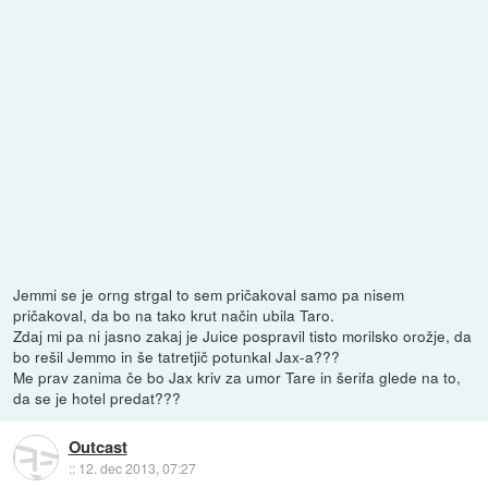
Jemmi se je orng strgal to sem pričakoval samo pa nisem
pričakoval, da bo na tako krut način ubila Taro.
Zdaj mi pa ni jasno zakaj je Juice pospravil tisto morilsko orožje, da
bo rešil Jemmo in še tatretjič potunkal Jax-a???
Me prav zanima če bo Jax kriv za umor Tare in šerifa glede na to,
da se je hotel predat???
Outcast
::
12. dec 2013, 07:27