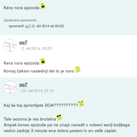
Kera nora epizoda
Zgodovina sprememb…
spremenil:
oo7
(
2. okt 2014 ob 00:22
)
oo7
::
2. okt 2014, 00:23
Kera nora epizoda
Komaj čakam naslednji del to je noro
oo7
::
23. okt 2014, 01:14
Kaj še kaj spremljate SOA??????????
Tale sezona je res brutalna
Ampak konec epizode pa ne znajo naredit v nobeni seriji boljšega
vedno zadnje 3 minute ena dobra pesem in en velik zaplet.