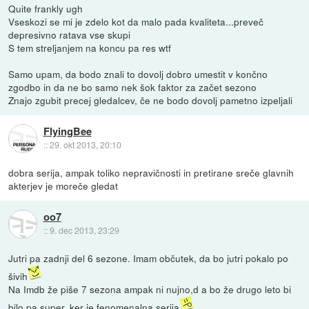
Quite frankly ugh
Vseskozi se mi je zdelo kot da malo pada kvaliteta...preveč
depresivno ratava vse skupi
S tem streljanjem na koncu pa res wtf
Samo upam, da bodo znali to dovolj dobro umestit v končno
zgodbo in da ne bo samo nek šok faktor za začet sezono
Znajo zgubit precej gledalcev, če ne bodo dovolj pametno izpeljali
FlyingBee
::
29. okt 2013, 20:10
dobra serija, ampak toliko nepravičnosti in pretirane sreče glavnih
akterjev je moreče gledat
oo7
::
9. dec 2013, 23:29
Jutri pa zadnji del 6 sezone. Imam občutek, da bo jutri pokalo po
šivih
Na Imdb že piše 7 sezona ampak ni nujno,d a bo že drugo leto bi
bilo pa super, ker je fenomenalna serija