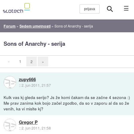
☰
Forum
»
Sedem umetnosti
»
Sons of Anarchy - serija
Sons of Anarchy - serija
«
1
2
»
zupy666
::
2. jun 2011, 21:57
Kulk vas kj gleda serijo? Js že komi čakam da se začne 4 sezona :)
Me prav zanima kok bojo začel zgodbo, da so v zaporu al da so že
venih, ka vi mislte kj?
Gregor P
::
2. jun 2011, 21:58