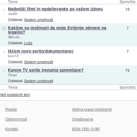
Tema
Sporočila
»
Najboljši filmi in nadaljevanke po vašem izboru
16
Jan50
Oddelek:
Sedem umetnosti
⊘
Kakšne so možnosti da moje življenje obrnem na
7
legalno?
dilercek
Oddelek:
Loža
»
Iščem novo serijo/dokumentarec
7
koro13
Oddelek:
Sedem umetnosti
»
Katere TV serije trenutno spremljate?
73
Okapi
Oddelek:
Sedem umetnosti
Tema
Sporočila
Več podobnih tem
Pravila
Večina pravic pridržanih
Odgovornost
Oglaševanje
Kontakt
ISSN 1581-0186