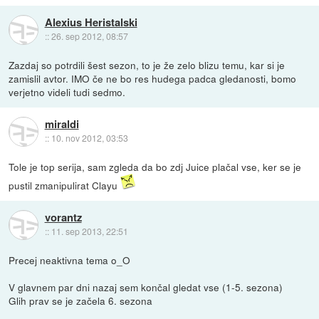
Alexius Heristalski
::
26. sep 2012, 08:57
Zazdaj so potrdili šest sezon, to je že zelo blizu temu, kar si je
zamislil avtor. IMO če ne bo res hudega padca gledanosti, bomo
verjetno videli tudi sedmo.
miraldi
::
10. nov 2012, 03:53
Tole je top serija, sam zgleda da bo zdj Juice plačal vse, ker se je
pustil zmanipulirat Clayu
vorantz
::
11. sep 2013, 22:51
Precej neaktivna tema o_O
V glavnem par dni nazaj sem končal gledat vse (1-5. sezona)
Glih prav se je začela 6. sezona