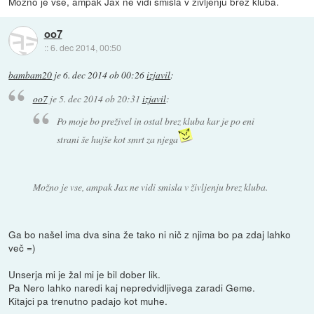
Možno je vse, ampak Jax ne vidi smisla v življenju brez kluba.
oo7
::
6. dec 2014, 00:50
bambam20
je
6. dec 2014 ob 00:26
izjavil
:
oo7
je
5. dec 2014 ob 20:31
izjavil
:
Po moje bo preživel in ostal brez kluba kar je po eni
strani še hujše kot smrt za njega
Možno je vse, ampak Jax ne vidi smisla v življenju brez kluba.
Ga bo našel ima dva sina že tako ni nič z njima bo pa zdaj lahko
več =)
Unserja mi je žal mi je bil dober lik.
Pa Nero lahko naredi kaj nepredvidljivega zaradi Geme.
Kitajci pa trenutno padajo kot muhe.