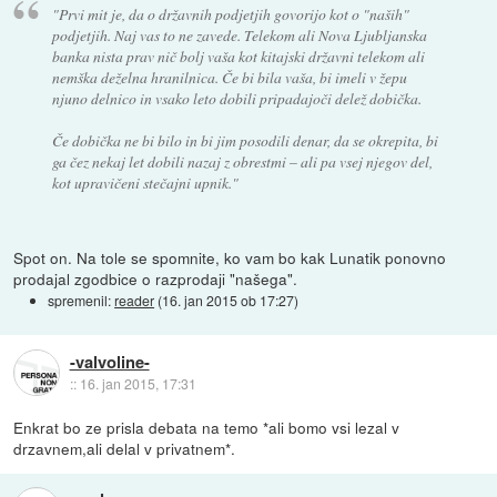
"Prvi mit je, da o državnih podjetjih govorijo kot o "naših"
podjetjih. Naj vas to ne zavede. Telekom ali Nova Ljubljanska
banka nista prav nič bolj vaša kot kitajski državni telekom ali
nemška deželna hranilnica. Če bi bila vaša, bi imeli v žepu
njuno delnico in vsako leto dobili pripadajoči delež dobička.
Če dobička ne bi bilo in bi jim posodili denar, da se okrepita, bi
ga čez nekaj let dobili nazaj z obrestmi – ali pa vsej njegov del,
kot upravičeni stečajni upnik."
Spot on. Na tole se spomnite, ko vam bo kak Lunatik ponovno
prodajal zgodbice o razprodaji "našega".
spremenil:
reader
(
16. jan 2015 ob 17:27
)
-valvoline-
::
16. jan 2015, 17:31
Enkrat bo ze prisla debata na temo *ali bomo vsi lezal v
drzavnem,ali delal v privatnem*.