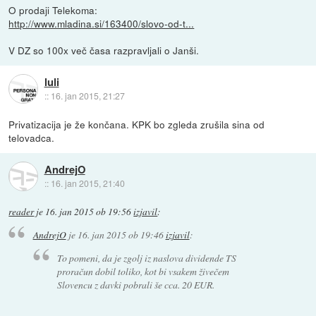
O prodaji Telekoma:
http://www.mladina.si/163400/slovo-od-t...
V DZ so 100x več časa razpravljali o Janši.
luli
::
16. jan 2015, 21:27
Privatizacija je že končana. KPK bo zgleda zrušila sina od
telovadca.
AndrejO
::
16. jan 2015, 21:40
reader
je
16. jan 2015 ob 19:56
izjavil
:
AndrejO
je
16. jan 2015 ob 19:46
izjavil
:
To pomeni, da je zgolj iz naslova dividende TS
proračun dobil toliko, kot bi vsakem živečem
Slovencu z davki pobrali še cca. 20 EUR.