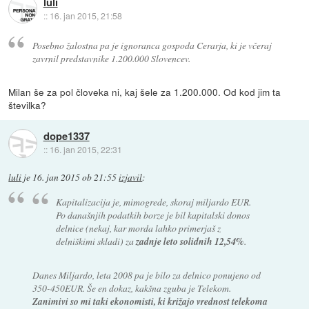
luli
::
16. jan 2015, 21:58
Posebno žalostna pa je ignoranca gospoda Cerarja, ki je včeraj
zavrnil predstavnike 1.200.000 Slovencev.
Milan še za pol človeka ni, kaj šele za 1.200.000. Od kod jim ta
številka?
dope1337
::
16. jan 2015, 22:31
luli
je
16. jan 2015 ob 21:55
izjavil
:
Kapitalizacija je, mimogrede, skoraj miljardo EUR.
Po današnjih podatkih borze je bil kapitalski donos
delnice (nekaj, kar morda lahko primerjaš z
delniškimi skladi) za
zadnje leto solidnih 12,54%
.
Danes Miljardo, leta 2008 pa je bilo za delnico ponujeno od
350-450EUR. Še en dokaz, kakšna zguba je Telekom.
Zanimivi so mi taki ekonomisti, ki križajo vrednost telekoma