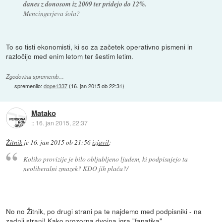
danes z donosom iz 2009 ter pridejo do 12%.
Mencingerjeva šola?
To so tisti ekonomisti, ki so za začetek operativno pismeni in
razločijo med enim letom ter šestim letim.
Zgodovina sprememb…
spremenilo:
dope1337
(
16. jan 2015 ob 22:31
)
Matako
::
16. jan 2015, 22:37
Žitnik
je
16. jan 2015 ob 21:56
izjavil
:
Koliko provizije je bilo obljubljeno ljudem, ki podpisujejo ta
neoliberalni zmazek? KDO jih plača?/
No no Žitnik, po drugi strani pa te najdemo med podpisniki - na
zadnji strani! Kako prozorna dvojna igra "fanatika".