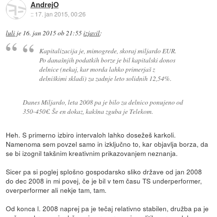
AndrejO
::
17. jan 2015, 00:26
luli
je
16. jan 2015 ob 21:55
izjavil
:
Kapitalizacija je, mimogrede, skoraj miljardo EUR.
Po današnjih podatkih borze je bil kapitalski donos
delnice (nekaj, kar morda lahko primerjaš z
delniškimi skladi) za zadnje leto solidnih 12,54%.
Danes Miljardo, leta 2008 pa je bilo za delnico ponujeno od
350-450€. Še en dokaz, kakšna zguba je Telekom.
Heh. S primerno izbiro intervaloh lahko dosežeš karkoli.
Namenoma sem povzel samo in izključno to, kar objavlja borza, da
se bi izognil takšnim kreativnim prikazovanjem neznanja.
Sicer pa si poglej splošno gospodarsko sliko države od jan 2008
do dec 2008 in mi povej, če je bil v tem času TS underperformer,
overperformer ali nekje tam, tam.
Od konca l. 2008 naprej pa je tečaj relativno stabilen, družba pa je