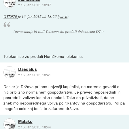
::
16. jan 2015, 18:37
GTX970
je
16. jan 2015 ob 18:25
izjavil
:
(nenazadnje bi radi Telekom slo prodali državnemu DT):
Telekom so že prodali Nemškemu telekomu.
Daedalus
::
16. jan 2015, 18:41
Dokler je Država pri nas največji kapitalist, ne moremo govoriti o
niti približno normalnem gospodarstvu. Je preveč neposrednih in
posrednih vplivov lastnika naokoli. Tako da privatizirati, da se
znebimo neposrednega vpliva politikantov na gospodarstvo. Pol pa
mogoče celo kaj bo iz te zafurane države.
Matako
::
16. jan 2015, 18:44