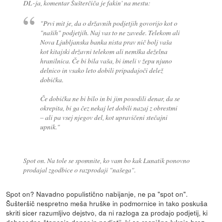
DL-ja, komentar Šušterčiča je fakin' na mestu:
"Prvi mit je, da o državnih podjetjih govorijo kot o
"naših" podjetjih. Naj vas to ne zavede. Telekom ali
Nova Ljubljanska banka nista prav nič bolj vaša
kot kitajski državni telekom ali nemška deželna
hranilnica. Če bi bila vaša, bi imeli v žepu njuno
delnico in vsako leto dobili pripadajoči delež
dobička.
Če dobička ne bi bilo in bi jim posodili denar, da se
okrepita, bi ga čez nekaj let dobili nazaj z obrestmi
– ali pa vsej njegov del, kot upravičeni stečajni
upnik."
Spot on. Na tole se spomnite, ko vam bo kak Lunatik ponovno
prodajal zgodbice o razprodaji "našega".
Spot on? Navadno populistično nabijanje, ne pa "spot on".
Šušteršič nespretno meša hruške in podmornice in tako poskuša
skriti sicer razumljivo dejstvo, da ni razloga za prodajo podjetij, ki
dobesedno štancajo denar in podjetij, ki so resnično luknje brez