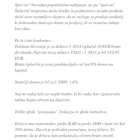
Spot on? Navadno populistično nabijanje, ne pa "spot on".
Šušteršič nespretno meša hruške in podmornice in tako poskuša
skriti sicer razumljivo dejstvo, da ni razloga za prodajo podjetij,
ki dobesedno štancajo denar in podjetij, ki so resnično luknje
brez dna.
Pa še čisto konkretno:
Telekom Slovenije je za delnico l. 2014 izplačal 10 EUR bruto
dividende. Najvišji tečaj delnice TSLG v l. 2013 je bil 122,95
EUR.
Bruto izplačilo je torej predstavljalo več kot 8% donos na
kapital.
Najnižji donos je bil za l. 2009: 1,6%.
Naj mi sedaj nek car najde banko, ki bi vsako leto izplačevala
takšne bajne obresti na depozite.
Toliko glede "posojanja". Sedaj pa še glede lastništva.
Država ima neposredno, preko KAD in preko SDH v lasti več kot
70% delnic. Davek je prihodek proračuna, torej države. To
pomeni, da je država lani pokasirala celoten bruto znesek