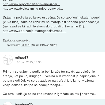
http://www.reporter.si/iz-tiskane-izdaj...
http://www.rtvslo.si/mmc-priporoca/vlad...
Državna podjetja so lahko uspešna, če so izpoljeni nekateri pogoji
(v Slo niso), tako da rezultati ne morejo biti nobeno presenečenje
(nenazadnje bi radi Telekom slo prodali državnemu DT):
http://www.zdruzenje-manager.si/zaveza-...
Zgodovina sprememb…
spremenilo:
GTX970
(
16. jan 2015 ob 18:25
)
mihec87
::
16. jan 2015, 18:36
Pri nam so državna podjetja bolj igrače ter stolčki za določenjo
srenjo, kot pa kaj drugega... Večina njih vrednost je napihnjena in
potem sledi šok ko se da zadevo na trg(saj je bila not vložena
večja dokapit. kot pa se sedaj prodaja)...
Če otrok uničuje oz ne zna ravnati z igračami se mu jih vzame..
bambam20