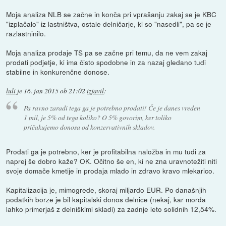
Moja analiza NLB se začne in konča pri vprašanju zakaj se je KBC
"izplačalo" iz lastništva, ostale delničarje, ki so "nasedli", pa se je
razlastninilo.
Moja analiza prodaje TS pa se začne pri temu, da ne vem zakaj
prodati podjetje, ki ima čisto spodobne in za nazaj gledano tudi
stabilne in konkurenčne donose.
luli
je
16. jan 2015 ob 21:02
izjavil
:
Pa ravno zaradi tega ga je potrebno prodati! Če je danes vreden
1 mil, je 5% od tega koliko? O 5% govorim, ker toliko
pričakujemo donosa od konzervativnih skladov.
Prodati ga je potrebno, ker je profitabilna naložba in mu tudi za
naprej še dobro kaže? OK. Očitno še en, ki ne zna uravnotežiti niti
svoje domače kmetije in prodaja mlado in zdravo kravo mlekarico.
Kapitalizacija je, mimogrede, skoraj miljardo EUR. Po današnjih
podatkih borze je bil kapitalski donos delnice (nekaj, kar morda
lahko primerjaš z delniškimi skladi) za zadnje leto solidnih 12,54%.