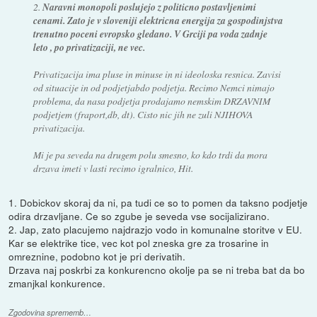
2.
Naravni monopoli poslujejo z politicno postavljenimi
cenami. Zato je v sloveniji elektricna energija za gospodinjstva
trenutno poceni evropsko gledano. V Grciji pa voda zadnje
leto , po privatizaciji, ne vec.
Privatizacija ima pluse in minuse in ni ideoloska resnica. Zavisi
od situacije in od podjetjabdo podjetja. Recimo Nemci nimajo
problema, da nasa podjetja prodajamo nemskim DRZAVNIM
podjetjem (fraport,db, dt). Cisto nic jih ne zuli NJIHOVA
privatizacija.
Mi je pa seveda na drugem polu smesno, ko kdo trdi da mora
drzava imeti v lasti recimo igralnico, Hit.
1. Dobickov skoraj da ni, pa tudi ce so to pomen da taksno podjetje
odira drzavljane. Ce so zgube je seveda vse socijalizirano.
2. Jap, zato placujemo najdrazjo vodo in komunalne storitve v EU.
Kar se elektrike tice, vec kot pol zneska gre za trosarine in
omreznine, podobno kot je pri derivatih.
Drzava naj poskrbi za konkurencno okolje pa se ni treba bat da bo
zmanjkal konkurence.
Zgodovina sprememb…