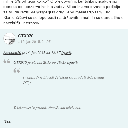
mil, je 5% od tega koliko? O 5% govorim, ker toliko pričakujemo
donosa od konzervativnih skladov. Mi pa imamo državna podjetja
za to, da razni Mencingerji in drugi lepo mešetarijo tam. Tudi
Klemenčičevi so se lepo pasli na državnih firmah in so danes tiho o
navzkrižju interesov.
GTX970
::
16. jan 2015, 21:07
bambam20
je
16. jan 2015 ob 18:37
izjavil
:
GTX970
je
16. jan 2015 ob 18:25
izjavil
:
(nenazadnje bi radi Telekom slo prodali državnemu
DT):
Telekom so že prodali Nemškemu telekomu.
Niso.