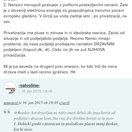
2. Naravni monopoli poslujejo z politicno postavljenimi cenami. Zato
je v sloveniji elektricna energija za gospodinjstva trenutno poceni
evropsko gledano. V Grciji pa voda zadnje leto , po privatizaciji, ne
vec.
Privatizacija ima pluse in minuse in ni ideoloska resnica. Zavisi od
situacije in od podjetjabdo podjetja. Recimo Nemci nimajo
problema, da nasa podjetja prodajamo nemskim DRZAVNIM
podjetjem (fraport,db, dt). Cisto nic jih ne zuli NJIHOVA
privatizacija.
Mi je pa seveda na drugem polu smesno, ko kdo trdi da mora
drzava imeti v lasti recimo igralnico, Hit.
-valvoline-
::
16. jan 2015, 18:16
samotest
je
16. jan 2015 ob 18:05
izjavil
:
@Reader: kot drzavljan ne rabis imeti delnic,da imas korist od
podjetja v drzavni lasti. Sta vsaj dve direktni koristi se in sicer
1. Dobicki gredo v proracun in posledicno placas manj davkov,
kot bi sicer.