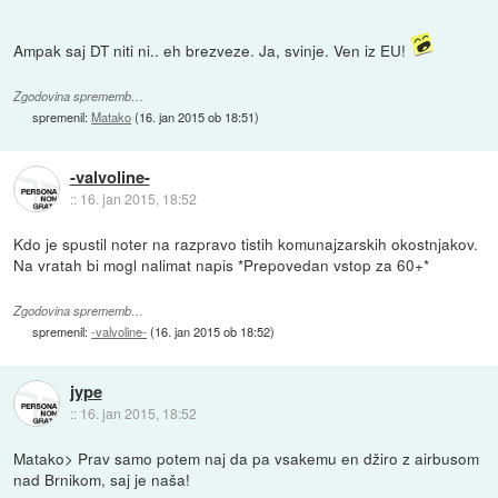
Ampak saj DT niti ni.. eh brezveze. Ja, svinje. Ven iz EU!
Zgodovina sprememb…
spremenil:
Matako
(
16. jan 2015 ob 18:51
)
-valvoline-
::
16. jan 2015, 18:52
Kdo je spustil noter na razpravo tistih komunajzarskih okostnjakov.
Na vratah bi mogl nalimat napis *Prepovedan vstop za 60+*
Zgodovina sprememb…
spremenil:
-valvoline-
(
16. jan 2015 ob 18:52
)
jype
::
16. jan 2015, 18:52
Matako> Prav samo potem naj da pa vsakemu en džiro z airbusom
nad Brnikom, saj je naša!