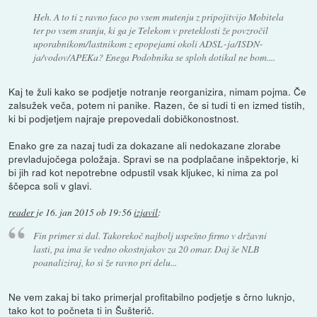
Heh. A to ti z ravno faco po vsem mutenju z pripojitvijo Mobitela
ter po vsem sranju, ki ga je Telekom v preteklosti že povzročil
uporabnikom/lastnikom z epopejami okoli ADSL-ja/ISDN-
ja/vodov/APEKa? Enega Podobnika se sploh dotikal ne bom....
Kaj te žuli kako se podjetje notranje reorganizira, nimam pojma. Če
zalsužek veča, potem ni panike. Razen, če si tudi ti en izmed tistih,
ki bi podjetjem najraje prepovedali dobičkonostnost.
Enako gre za nazaj tudi za dokazane ali nedokazane zlorabe
prevladujočega položaja. Spravi se na podplačane inšpektorje, ki
bi jih rad kot nepotrebne odpustil vsak kljukec, ki nima za pol
ščepca soli v glavi.
reader
je
16. jan 2015 ob 19:56
izjavil
:
Fin primer si dal. Takorekoč najbolj uspešno firmo v državni
lasti, pa ima še vedno okostnjakov za 20 omar. Daj še NLB
poanaliziraj, ko si že ravno pri delu...
Ne vem zakaj bi tako primerjal profitabilno podjetje s črno luknjo,
tako kot to počneta ti in Šušterič.