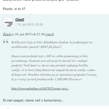
Pezdo, si to ti?
Gladi
::
16. jan 2015, 23:06
Žitnik
je
16. jan 2015 ob 21:56
izjavil
:
Koliko provizije je bilo obljubljeno ljudem, ki podpisujejo ta
neoliberalni zmazek? KDO jih plača?
Danes sem poslušal sejo v DZ in veliko pametnega je bilo
povedanega. Namesto privatizacije bi morali iti v nakupe
podjetij. Vsak kmet ve, da ne sme prodati zadnjega koščka
zemlje, če še hoče kdaj kmetovati ampak da mora zemljo vedno
dokupovati. Posebno žalostna pa je ignoranca gospoda Cerarja,
ki je včeraj zavrnil predstavnike 1.200.000 Slovencev.
http://www.mladina.si/163567/cerar-zavr...
Si mal zaspal, nismo več v komunizmu...