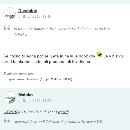
Daedalus
::
16. jan 2015, 18:46
Vi tega ne razumete. Adrijo mamo zato, da letamo, ne da kuje
dobičke!
Sej točno to Adria počne. Leta in ne kuje dobičkov
Je v bistvu
pred bankrotom in bo ali prodana, ali likvidirana.
Zgodovina sprememb…
spremenilo:
Daedalus
(
16. jan 2015 ob 18:46
)
Matako
::
16. jan 2015, 18:51
GTX970
je
16. jan 2015 ob 18:25
izjavil
:
(nenazadnje bi radi Telekom slo prodali državnemu DT):