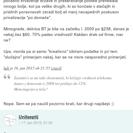
počasno krvavenje države in preseravanje politike preveslala
mnogo bolje, kot pa veliko drugih, ki so končale v stečajih in
prisilnih poravnavah zaradi bolj ali manj neuspešnih poskusov
privatizacije "po domače".
Mimogrede, delnica BT je bila na začetku l. 2000 po $238, danes je
nekaj čez $60. 70% padec vrednosti! Kakšen drek od firme, mar
ne?
Ups, morda pa si samo "kreativno" izbiram podatke in pri tem
"slučajno" primerjam nekaj, kar se ne more nesporedno primerjati.
luli
je
16. jan 2015 ob 21:55
izjavil
:
Zanimivi so mi taki ekonomisti, ki križajo vrednost telekoma
danes z donosom iz 2009 ter pridejo do 12%.
Mencingerjeva šola?
Nope. Sem se pa naučil pozorno brati, kar drugi napišejo ;)
Unilseptij
::
17. jan 2015, 01:33