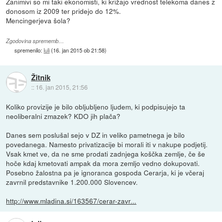
Zanimivi so mi taki ekonomisti, ki križajo vrednost telekoma danes z
donosom iz 2009 ter pridejo do 12%.
Mencingerjeva šola?
Zgodovina sprememb…
spremenilo:
luli
(
16. jan 2015 ob 21:58
)
Žitnik
::
16. jan 2015, 21:56
Koliko provizije je bilo obljubljeno ljudem, ki podpisujejo ta
neoliberalni zmazek? KDO jih plača?
Danes sem poslušal sejo v DZ in veliko pametnega je bilo
povedanega. Namesto privatizacije bi morali iti v nakupe podjetij.
Vsak kmet ve, da ne sme prodati zadnjega koščka zemlje, če še
hoče kdaj kmetovati ampak da mora zemljo vedno dokupovati.
Posebno žalostna pa je ignoranca gospoda Cerarja, ki je včeraj
zavrnil predstavnike 1.200.000 Slovencev.
http://www.mladina.si/163567/cerar-zavr...