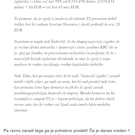
izplačila v višini več kot 70% od 6.535.478 delnic. 4.574.834
delnic * 10 EUR = več kot 45 mio EUR.
To pomeni, da je zgolj iz naslova dividende TS proračun dobil
toliko, kot bi vsakem živečem Slovencu z davki pobrali še cca. 20
EUR.
In potem se najde nek Šušteršič, ki da skupaj največjo izgubo, ki
je večino dreka ustvarila v španoviji s čisto zasebno KBC (ki se
je, glej ga zlomka, ni pravočasno razlastilo) in podjetje, ki še v
največjih krizah izplačuje dividende in ima že zgolj iz tega
naslova še vedno zavidanja vredne kapitalske dobičke.
Nak. Tako, kot ga serjejo tisti, ki bi radi "štancali izgubo" zaradi
nekih višjih ciljev, ga tudi on serje, ker bi rad prodal tudi tisto,
kar prinaša čisto lepe denarce in jih bo že zgolj zaradi
posebnega položaja štancalo še naprej. Morda komu to ne bo
razumljivo, ampak TS je v lepem položaju, da bo dobro služil
ravno zato, ker bi vedno več ljudi rado imelo hiter mobilni
internet.
Pa ravno zaradi tega ga je potrebno prodati! Če je danes vreden 1