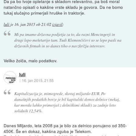
Da pa bo tvoje opletanje s skladom relevantno, pa boš moral
natančno opisati o kakšne vrste skladu je govora. Da ne bomo
tukaj slučajno primerjali hruške in traktorje.
luli
je
16. jan 2015 ob 21:02
izjavil
:
Mi pa imamo državna podjetja za to, da razni Mencingerji in
drugi lepo mešetarijo tam. Tudi Klemenčičevi so se lepo pasli na
državnih firmah in so danes tiho o navzkrižju interesov.
Veliko žolča, malo podatkov.
luli
::
16. jan 2015, 21:55
Kapitalizacija je, mimogrede, skoraj miljardo EUR. Po
današnjih podatkih borze je bil kapitalski donos delnice (nekaj,
kar morda lahko primerjaš z delniškimi skladi) za zadnje leto
solidnih 12,54%.
Danes Miljardo, leta 2008 pa je bilo za delnico ponujeno od 350-
450€. Še en dokaz, kakšna zguba je Telekom.