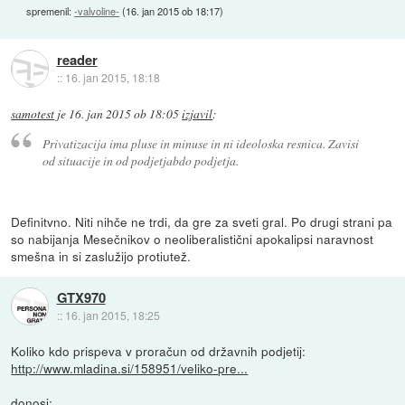
spremenil:
-valvoline-
(
16. jan 2015 ob 18:17
)
reader
::
16. jan 2015, 18:18
samotest
je
16. jan 2015 ob 18:05
izjavil
:
Privatizacija ima pluse in minuse in ni ideoloska resnica. Zavisi
od situacije in od podjetjabdo podjetja.
Definitvno. Niti nihče ne trdi, da gre za sveti gral. Po drugi strani pa
so nabijanja Mesečnikov o neoliberalistični apokalipsi naravnost
smešna in si zaslužijo protiutež.
GTX970
::
16. jan 2015, 18:25
Koliko kdo prispeva v proračun od državnih podjetij:
http://www.mladina.si/158951/veliko-pre...
donosi: