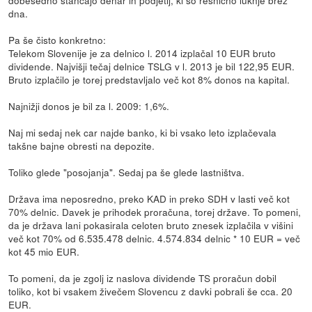
dna.
Pa še čisto konkretno:
Telekom Slovenije je za delnico l. 2014 izplačal 10 EUR bruto
dividende. Najvišji tečaj delnice TSLG v l. 2013 je bil 122,95 EUR.
Bruto izplačilo je torej predstavljalo več kot 8% donos na kapital.
Najnižji donos je bil za l. 2009: 1,6%.
Naj mi sedaj nek car najde banko, ki bi vsako leto izplačevala
takšne bajne obresti na depozite.
Toliko glede "posojanja". Sedaj pa še glede lastništva.
Država ima neposredno, preko KAD in preko SDH v lasti več kot
70% delnic. Davek je prihodek proračuna, torej države. To pomeni,
da je država lani pokasirala celoten bruto znesek izplačila v višini
več kot 70% od 6.535.478 delnic. 4.574.834 delnic * 10 EUR = več
kot 45 mio EUR.
To pomeni, da je zgolj iz naslova dividende TS proračun dobil
toliko, kot bi vsakem živečem Slovencu z davki pobrali še cca. 20
EUR.