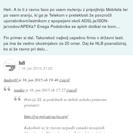
Heh. A to ti z ravno faco po vsem mutenju z pripojitvijo Mobitela ter
po vsem sranju, ki ga je Telekom v preteklosti že povzročil
uporabnikom/lastnikom z epopejami okoli ADSL-ja/ISDN-
ja/vodov/APEKa? Enega Podobnika se sploh dotikal ne bom....
Fin primer si dal. Takorekoč najbolj uspešno firmo v državni lasti,
pa ima še vedno okostnjakov za 20 omar. Daj še NLB poanaliziraj,
ko si že ravno pri delu...
luli
::
16. jan 2015, 21:02
AndrejO
je
16. jan 2015 ob 19:46
izjavil
:
reader
je
16. jan 2015 ob 17:27
izjavil
:
Peticije ZL in podobnih so dobile nekako primerno
protiutež:
http://za-privatizacijo.org/
Kakorkoli so že zraven razpadli ostanki nesojenih