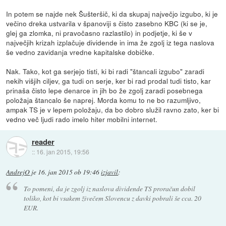
In potem se najde nek Šušteršič, ki da skupaj največjo izgubo, ki je
večino dreka ustvarila v španoviji s čisto zasebno KBC (ki se je,
glej ga zlomka, ni pravočasno razlastilo) in podjetje, ki še v
največjih krizah izplačuje dividende in ima že zgolj iz tega naslova
še vedno zavidanja vredne kapitalske dobičke.
Nak. Tako, kot ga serjejo tisti, ki bi radi "štancali izgubo" zaradi
nekih višjih ciljev, ga tudi on serje, ker bi rad prodal tudi tisto, kar
prinaša čisto lepe denarce in jih bo že zgolj zaradi posebnega
položaja štancalo še naprej. Morda komu to ne bo razumljivo,
ampak TS je v lepem položaju, da bo dobro služil ravno zato, ker bi
vedno več ljudi rado imelo hiter mobilni internet.
reader
::
16. jan 2015, 19:56
AndrejO
je
16. jan 2015 ob 19:46
izjavil
:
To pomeni, da je zgolj iz naslova dividende TS proračun dobil
toliko, kot bi vsakem živečem Slovencu z davki pobrali še cca. 20
EUR.