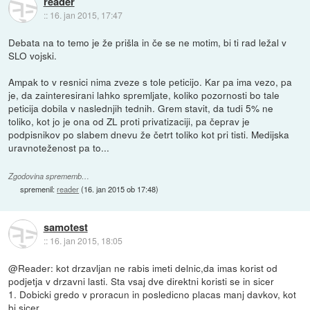
reader
::
16. jan 2015, 17:47
Debata na to temo je že prišla in če se ne motim, bi ti rad ležal v
SLO vojski.
Ampak to v resnici nima zveze s tole peticijo. Kar pa ima vezo, pa
je, da zainteresirani lahko spremljate, koliko pozornosti bo tale
peticija dobila v naslednjih tednih. Grem stavit, da tudi 5% ne
toliko, kot jo je ona od ZL proti privatizaciji, pa čeprav je
podpisnikov po slabem dnevu že četrt toliko kot pri tisti. Medijska
uravnoteženost pa to...
Zgodovina sprememb…
spremenil:
reader
(
16. jan 2015 ob 17:48
)
samotest
::
16. jan 2015, 18:05
@Reader: kot drzavljan ne rabis imeti delnic,da imas korist od
podjetja v drzavni lasti. Sta vsaj dve direktni koristi se in sicer
1. Dobicki gredo v proracun in posledicno placas manj davkov, kot
bi sicer.