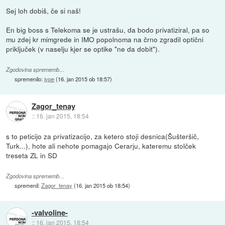
Sej loh dobiš, če si naš!
En big boss s Telekoma se je ustrašu, da bodo privatiziral, pa so
mu zdej kr mimgrede in IMO popolnoma na črno zgradil optični
priključek (v naselju kjer se optike "ne da dobit").
Zgodovina sprememb…
spremenilo:
jype
(
16. jan 2015 ob 18:57
)
Zagor_tenay
::
16. jan 2015, 18:54
s to peticijo za privatizacijo, za ketero stoji desnica(Šušteršič,
Turk...), hote ali nehote pomagajo Cerarju, kateremu stolček
treseta ZL in SD
Zgodovina sprememb…
spremenil:
Zagor_tenay
(
16. jan 2015 ob 18:54
)
-valvoline-
::
16. jan 2015, 18:54