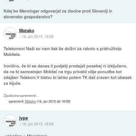
Kdaj bo Mencinger odgovarjal za zlocine proti Sloveniji in
slovensko gospodarstvo?
Matako
::
16. jan 2015, 18:58
Telekomovi Naši so nam itak še dolžni za raboto s pridružitvijo
Mobitela.
Ironično, če bi se danes ti podjetji prodajali posebej ni izključeno,
da ne bi samostojen Mobitel na trgu privabil višje ponudbe kot
zdajšen Telekom.V bistvu bi lahko potem TK dali zraven kot obesek
za ključe.
Zgodovina sprememb…
spremenil:
Matako
(
16. jan 2015 ob 18:59
)
jype
::
16. jan 2015, 18:58
-valvoline-> Mencinger