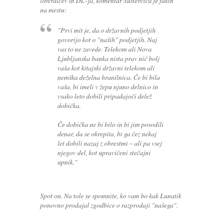
liberalcev in DL-ja, komentar Šušterčiča je fakin'
na mestu:
"Prvi mit je, da o državnih podjetjih
govorijo kot o "naših" podjetjih. Naj
vas to ne zavede. Telekom ali Nova
Ljubljanska banka nista prav nič bolj
vaša kot kitajski državni telekom ali
nemška deželna hranilnica. Če bi bila
vaša, bi imeli v žepu njuno delnico in
vsako leto dobili pripadajoči delež
dobička.
Če dobička ne bi bilo in bi jim posodili
denar, da se okrepita, bi ga čez nekaj
let dobili nazaj z obrestmi – ali pa vsej
njegov del, kot upravičeni stečajni
upnik."
Spot on. Na tole se spomnite, ko vam bo kak Lunatik
ponovno prodajal zgodbice o razprodaji "našega".