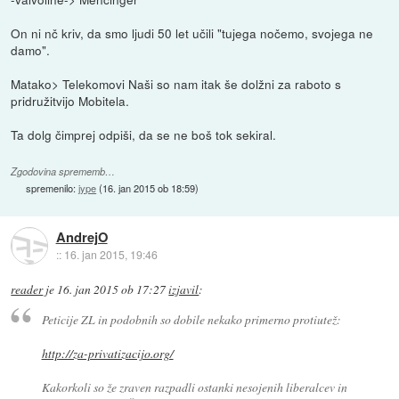
On ni nč kriv, da smo ljudi 50 let učili "tujega nočemo, svojega ne
damo".
Matako> Telekomovi Naši so nam itak še dolžni za raboto s
pridružitvijo Mobitela.
Ta dolg čimprej odpiši, da se ne boš tok sekiral.
Zgodovina sprememb…
spremenilo:
jype
(
16. jan 2015 ob 18:59
)
AndrejO
::
16. jan 2015, 19:46
reader
je
16. jan 2015 ob 17:27
izjavil
:
Peticije ZL in podobnih so dobile nekako primerno protiutež:
http://za-privatizacijo.org/
Kakorkoli so že zraven razpadli ostanki nesojenih liberalcev in