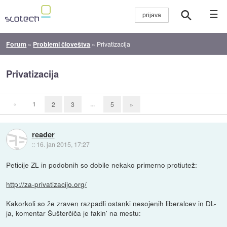
☰
Forum
»
Problemi človeštva
»
Privatizacija
Privatizacija
«
1
...
2
3
5
»
reader
::
16. jan 2015, 17:27
Peticije ZL in podobnih so dobile nekako primerno protiutež:
http://za-privatizacijo.org/
Kakorkoli so že zraven razpadli ostanki nesojenih liberalcev in DL-
ja, komentar Šušterčiča je fakin' na mestu: