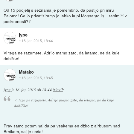
Od 15 podjetij s seznama je pomembno, da pustijo pri miru
Palomo! Če jo privatiziramo jo lahko kupi Monsanto in... rabim iti v
podrobnosti??
jype
::
16. jan 2015, 18:44
Vi tega ne razumete. Adrijo mamo zato, da letamo, ne da kuje
dobičke!
Matako
::
16. jan 2015, 18:45
jype
je
16. jan 2015 ob 18:44
izjavil
:
Vi tega ne razumete. Adrijo mamo zato, da letamo, ne da kuje
dobičke!
Prav samo potem naj da pa vsakemu en džiro z airbusom nad
Brnikom, saj je naša!