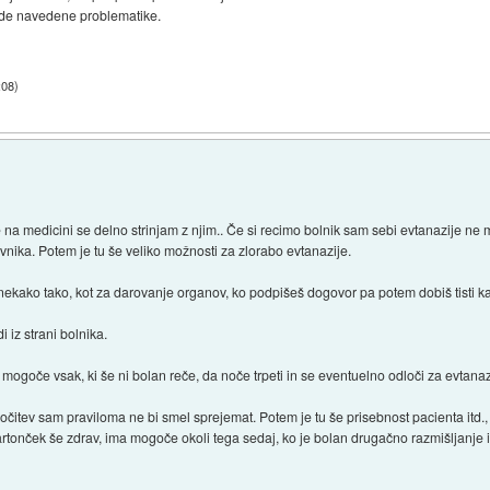
lede navedene problematike.
:08
)
 na medicini se delno strinjam z njim.. Če si recimo bolnik sam sebi evtanazije ne
vnika. Potem je tu še veliko možnosti za zlorabo evtanazije.
o nekako tako, kot za darovanje organov, ko podpišeš dogovor pa potem dobiš tisti k
 iz strani bolnika.
 mogoče vsak, ki še ni bolan reče, da noče trpeti in se eventuelno odloči za evtana
dločitev sam praviloma ne bi smel sprejemat. Potem je tu še prisebnost pacienta itd.,
i kartonček še zdrav, ima mogoče okoli tega sedaj, ko je bolan drugačno razmišljanje in