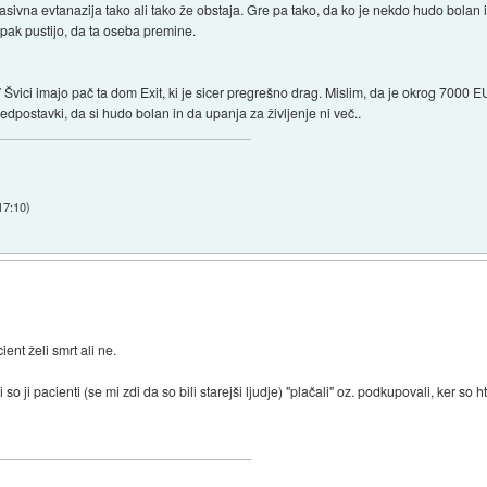
asivna evtanazija tako ali tako že obstaja. Gre pa tako, da ko je nekdo hudo bolan 
mpak pustijo, da ta oseba premine.
 Švici imajo pač ta dom Exit, ki je sicer pregrešno drag. Mislim, da je okrog 7000 E
dpostavki, da si hudo bolan in da upanja za življenje ni več..
17:10
)
ient želi smrt ali ne.
o ji pacienti (se mi zdi da so bili starejši ljudje) "plačali" oz. podkupovali, ker so