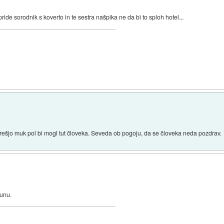
ride sorodnik s koverto in te sestra našpika ne da bi to sploh hotel...
rešjo muk pol bi mogl tut človeka. Seveda ob pogoju, da se človeka neda pozdrav.
čunu.