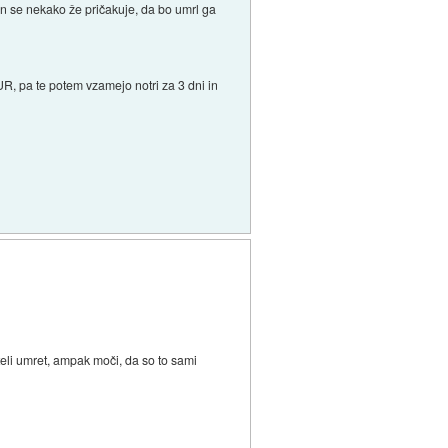
in se nekako že pričakuje, da bo umrl ga
UR, pa te potem vzamejo notri za 3 dni in
 hteli umret, ampak moči, da so to sami