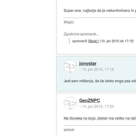
Super ane, najbolje da je nekontrolirano in p
Magic
Zgodovina sprememb…
spremenil:
Magic1
(
10. jan 2015 ob 17:15
)
jonystar
::
10. jan 2015, 17:16
Jest sem mišlenja, da če lahko enga psa od
GenZNPC
::
10. jan 2015, 17:20
Ne človeka ne bojo, dokler ma veliko na ra
skibidi