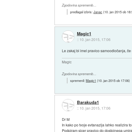
Zgodovina sprememb…
predlagal izbris:
Janac
(
10. jan 2015 ob 18
Magic1
::
10. jan 2015, 17:06
Le zakaj bi imel pravico samoodločanja, če 
Magic
Zgodovina sprememb…
spremenil:
Magic1
(
10. jan 2015 ob 17:06
)
Barakuda1
::
10. jan 2015, 17:06
Dr M
In kako po tvoje evtanazija lahko realizira t
Podpiram sicer pravico do dostojnega umiran