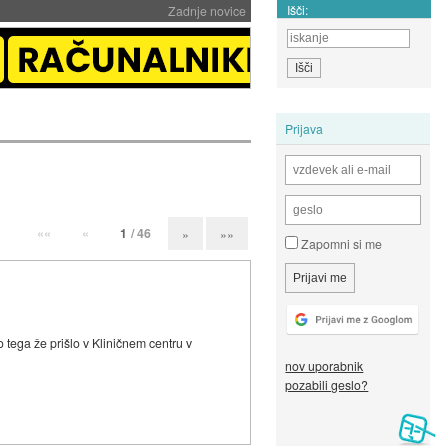
Išči:
Zadnje novice
Prijava
««
«
1
/ 46
»
»»
Zapomni si me
o tega že prišlo v Kliničnem centru v
nov uporabnik
pozabili geslo?