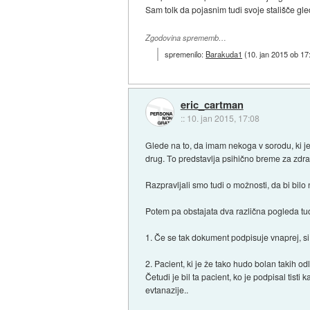
Sam tolk da pojasnim tudi svoje stališče g
Zgodovina sprememb…
spremenilo:
Barakuda1
(
10. jan 2015 ob 17
eric_cartman
::
10. jan 2015, 17:08
Glede na to, da imam nekoga v sorodu, ki je
drug. To predstavlja psihično breme za zdra
Razpravljali smo tudi o možnosti, da bi bil
Potem pa obstajata dva različna pogleda tudi
1. Če se tak dokument podpisuje vnaprej, si
2. Pacient, ki je že tako hudo bolan takih o
Četudi je bil ta pacient, ko je podpisal tist
evtanazije..