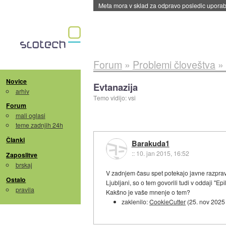
Meta mora v sklad za odpravo posledic uporabe
Forum
»
Problemi človeštva
»
Novice
Evtanazija
arhiv
Temo vidijo: vsi
Forum
mali oglasi
teme zadnjih 24h
Članki
Barakuda1
::
10. jan 2015, 16:52
Zaposlitve
brskaj
V zadnjem času spet potekajo javne razprave 
Ostalo
Ljubljani, so o tem govorili tudi v oddaji "E
pravila
Kakšno je vaše mnenje o tem?
zaklenilo:
CookieCutter
(
25. nov 2025