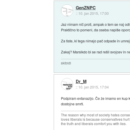
GenZNPC
::
10. jan 2015, 17:00
Jaz nimam nič proti, ampak o tem se naj o
Praktično to pomeni, da oseba napiše oporo
Za tiste, ki tega nimajo pač odpade in umrej
Zakaj? Marsikdo bi se rad rešil svojcev in 
skibidi
Dr_M
::
10. jan 2015, 17:04
Podpiram evtanazijo. Če že imamo en kup kon
dostojne smrti.
The reason why most of society hates conse
loves liberals is because conservatives hurt
the truth and liberals comfort you with lies.