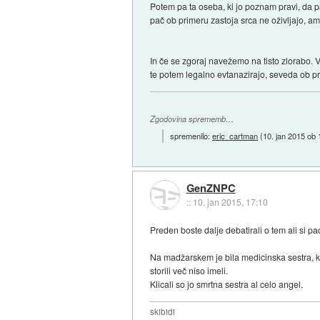
Potem pa ta oseba, ki jo poznam pravi, da p
pač ob primeru zastoja srca ne oživljajo, a
In če se zgoraj navežemo na tisto zlorabo. V
te potem legalno evtanazirajo, seveda ob pre
Zgodovina sprememb…
spremenilo:
eric_cartman
(
10. jan 2015 ob 
GenZNPC
::
10. jan 2015, 17:10
Preden boste dalje debatirali o tem ali si pac
Na madžarskem je bila medicinska sestra, ki s
storili več niso imeli.
Klicali so jo smrtna sestra al celo angel.
skibidi