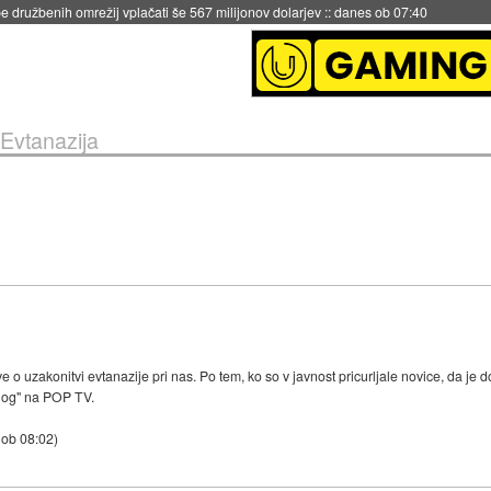
 družbenih omrežij vplačati še 567 milijonov dolarjev
::
danes ob 07:40
Evtanazija
o uzakonitvi evtanazije pri nas. Po tem, ko so v javnost pricurljale novice, da je d
pilog" na POP TV.
 ob 08:02
)