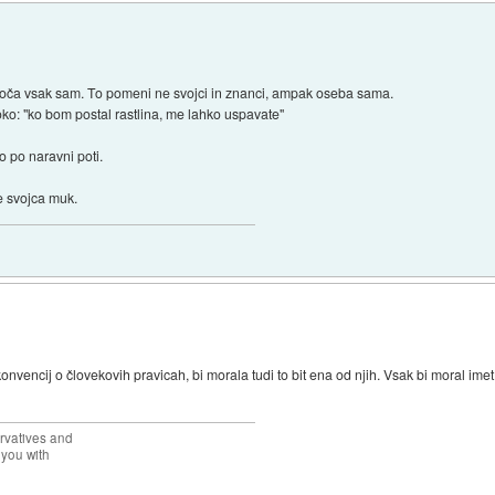
dloča vsak sam. To pomeni ne svojci in znanci, ampak oseba sama.
ko: "ko bom postal rastlina, me lahko uspavate"
o po naravni poti.
ne svojca muk.
vencij o človekovih pravicah, bi morala tudi to bit ena od njih. Vsak bi moral imet
rvatives and
 you with