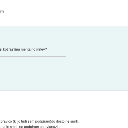
:57
)
si kot rastlina mentalno mrtev?
o pravico (ki jo tudi sam podpiram)do dostojne smrti.
ja in smrti, ne podpiram pa evtanazije.