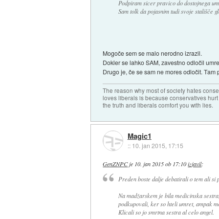
Podpiram sicer pravico do dostojnega umi
Sam tolk da pojasnim tudi svoje stališče 
Mogoče sem se malo nerodno izrazil.
Dokler se lahko SAM, zavestno odločil umre
Drugo je, če se sam ne mores odločit. Tam pr
The reason why most of society hates conse
loves liberals is because conservatives hurt
the truth and liberals comfort you with lies.
Magic1
::
10. jan 2015, 17:15
GenZNPC
je
10. jan 2015 ob 17:10
izjavil
:
Preden boste dalje debatirali o tem ali si p
Na madžarskem je bila medicinska sestra, ki 
podkupovali, ker so hteli umret, ampak moč
Klicali so jo smrtna sestra al celo angel.