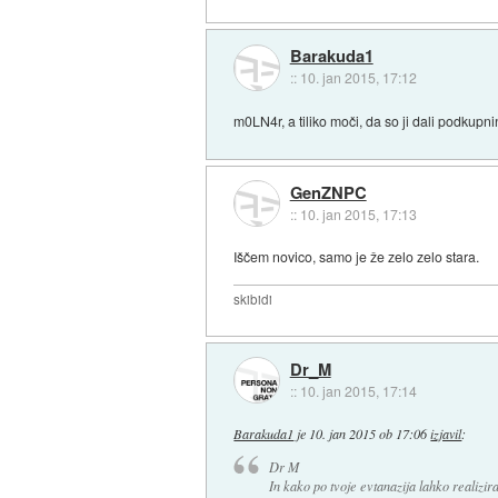
Barakuda1
::
10. jan 2015, 17:12
m0LN4r, a tiliko moči, da so ji dali podkupn
GenZNPC
::
10. jan 2015, 17:13
Iščem novico, samo je že zelo zelo stara.
skibidi
Dr_M
::
10. jan 2015, 17:14
Barakuda1
je
10. jan 2015 ob 17:06
izjavil
:
Dr M
In kako po tvoje evtanazija lahko realizir