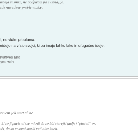
ranja in smrti, ne podpiram pa evtanazije.
glede navedene problematike.
t, ne vidim problema.
idejo na vrsto svojci, ki pa imajo lahko take in drugačne ideje.
rvatives and
 you with
acient želi smrt ali ne.
so ji pacienti (se mi zdi da so bili starejši ljudje) "plačali" oz.
i, da so to sami storili več niso imeli.