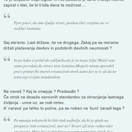
zapiral v klet, če bi ti bila dana ta možnost ...
Pyro pravi, da smo ljudje stvari, pardon (ker verjetno ne ve
razlike) lastnina.
Saj ste/smo. Last države, če ne drugega. Zakaj pa se moramo
držati plačevanja davkov in podobnih davčnih neumnosti ?
In po kako si prišel do zaključka,da je to moja želja?Hotel sem
samo povedati,da otroci niso lastnina.Mogoče nisem uporabil
pravi primer.Ne moreš evtanazirat otrok samo,ker se ti zdi,da ne
ustrezajo tvojim standardom.
Ne moreš ? Kaj te omejuje ? Predsodki ?
Če otrok ne doseže osnovnih standardov za ohranjanje lastnega
življenja - umre oz. se rodi mrtev.
A 'narava' pa lahko to počne, pa se noben ne 'buni' zaradi tega ?
Po mnenju nekaterih bi bilo itak najboljs, da bi jo glede na
prognozo itak evtanaziral, mar ne? Stvari zal niso vedno tako
enostavne. Moja hci je dandanes povsem normalen otrok, ki v