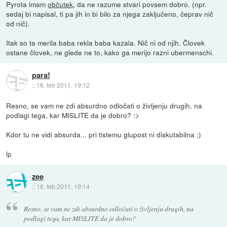
Pyrota imam
občutek
, da ne razume stvari povsem dobro. (npr.
sedaj bi napisal, ti pa jih in bi bilo za njega zaključeno, čeprav nič
od nič).
Itak so ta merila baba rekla baba kazala. Nič ni od njih. Človek
ostane človek, ne glede ne to, kako ga merijo razni ubermenschi.
para!
::
16. feb 2011, 19:12
Resno, se vam ne zdi absurdno odločati o življenju drugih, na
podlagi tega, kar MISLITE da je dobro? :>
Kdor tu ne vidi absurda... pri tistemu glupost ni diskutabilna ;)
lp
zee
::
16. feb 2011, 19:14
Resno, se vam ne zdi absurdno odločati o življenju drugih, na
podlagi tega, kar MISLITE da je dobro?