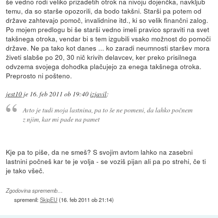
še vedno rodi veliko prizadetih otrok na nivoju dojenčka, navkljub
temu, da so starše opozorili, da bodo takšni. Starši pa potem od
države zahtevajo pomoč, invalidnine itd., ki so velik finančni zalog.
Po mojem predlogu bi še starši vedno imeli pravico spraviti na svet
takšnega otroka, vendar bi s tem izgubili vsako možnost do pomoči
države. Ne pa tako kot danes ... ko zaradi neumnosti staršev mora
živeti slabše po 20, 30 nič krivih delavcev, ker preko prisilnega
odvzema svojega dohodka plačujejo za enega takšnega otroka.
Preprosto ni pošteno.
jest10
je
16. feb 2011 ob 19:40
izjavil
:
Avto je tudi moja lastnina, pa to še ne pomeni, da lahko počnem
z njim, kar mi pade na pamet
Kje pa to piše, da ne smeš? S svojim avtom lahko na zasebni
lastnini počneš kar te je volja - se voziš pijan ali pa po strehi, če ti
je tako všeč.
Zgodovina sprememb…
spremenil:
SkipEU
(
16. feb 2011 ob 21:14
)