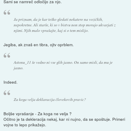
Sami se namreč odločijo za njo.
Ja priznam, da je kar teško gledati nekatere na vozičkih,
nepokretne. Ali starše, ki so v bistvu non stop morajo ukvarjati z
njimi. Njih malo vprašajte, kaj si o tem mislijo.
Jegiba, ak znaš en tibra, ojtv oprblem.
Astonu_11 še vedno ni vse glih jasno. On samo misli, da mu je
jasno.
Indeed.
Za koga velja deklaracija človekovih pravic?
Boljše vprašanje - Za koga ne velja ?
Očitno je ta dekleracija nekaj, kar ni nujno, da se spoštuje. Primeri
vojne to lepo prikažejo.