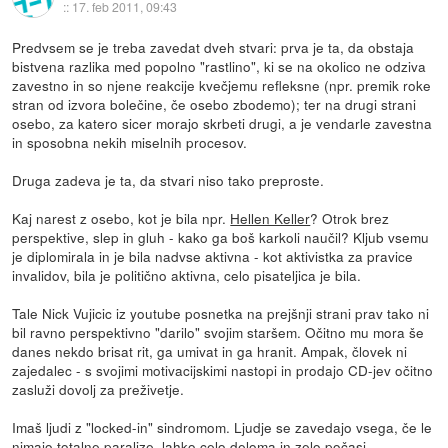
::
17. feb 2011, 09:43
Predvsem se je treba zavedat dveh stvari: prva je ta, da obstaja
bistvena razlika med popolno "rastlino", ki se na okolico ne odziva
zavestno in so njene reakcije kvečjemu refleksne (npr. premik roke
stran od izvora bolečine, če osebo zbodemo); ter na drugi strani
osebo, za katero sicer morajo skrbeti drugi, a je vendarle zavestna
in sposobna nekih miselnih procesov.
Druga zadeva je ta, da stvari niso tako preproste.
Kaj narest z osebo, kot je bila npr.
Hellen Keller
? Otrok brez
perspektive, slep in gluh - kako ga boš karkoli naučil? Kljub vsemu
je diplomirala in je bila nadvse aktivna - kot aktivistka za pravice
invalidov, bila je politično aktivna, celo pisateljica je bila.
Tale Nick Vujicic iz youtube posnetka na prejšnji strani prav tako ni
bil ravno perspektivno "darilo" svojim staršem. Očitno mu mora še
danes nekdo brisat rit, ga umivat in ga hranit. Ampak, človek ni
zajedalec - s svojimi motivacijskimi nastopi in prodajo CD-jev očitno
zasluži dovolj za preživetje.
Imaš ljudi z "locked-in" sindromom. Ljudje se zavedajo vsega, če le
nimajo totalne paralize, lahko celo deloma in zelo počasi