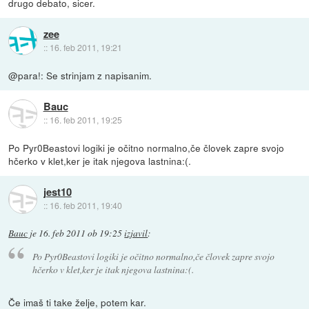
drugo debato, sicer.
zee
::
16. feb 2011, 19:21
@para!: Se strinjam z napisanim.
Bauc
::
16. feb 2011, 19:25
Po Pyr0Beastovi logiki je očitno normalno,če človek zapre svojo
hčerko v klet,ker je itak njegova lastnina:(.
jest10
::
16. feb 2011, 19:40
Bauc
je
16. feb 2011 ob 19:25
izjavil
:
Po Pyr0Beastovi logiki je očitno normalno,če človek zapre svojo
hčerko v klet,ker je itak njegova lastnina:(.
Če imaš ti take želje, potem kar.