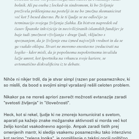
bolnik. Ali pa oseba z locked-in sindromom, ki bo življenje
preživela priklenjena na postelji in ne bo zmožna skomunicirat
več kot 5 besed dnevno. Pa še ti ljudje se ne odločijo za
terminacijo svojega življenja zlahka. En bistven napredek od
časov Španske inkvizicije in neciviliziranih islamskih fundijev je
baje tudi zmožnost vživljanja v druge ljudi, vključno s
spoznanjem, da je življenje ena izmed največjih vrednot in da se
ga vsakdo oklepa. Stvari ne moremo enostavno zreducirati na
logiko - kdor misli, da je popolnoma nepokretnemu invalidu
lažje umret, kot športniku na vrhuncu svoje kariere, se
avtomatično diskvalificira iz te debate.
Nihče ni nikjer trdil, da je stvar simpl (razen par posameznikov, ki
so mislili, da bood s svojimi simpl vprašanji rešili celoten problem.
Nikakor pa ne moreš apriori zavrečt možnosti evtanazije zaradi
"svetosti življenja" in "človečnosti".
Heck, kot si rekel, ljudje ki ne zmorejo komunicirat s svetom,
aparati pa kažejo znake možganske aktivnosti si morda več kot
želijo končat vsakodnevno agonijo. Ampak zaradi tistih prej
omenjenih mantr, ki sledijo vsakemu posamezniku tako intenzivno
kot recimo "zelena logika", je pomišljanje o takšni opciji politično