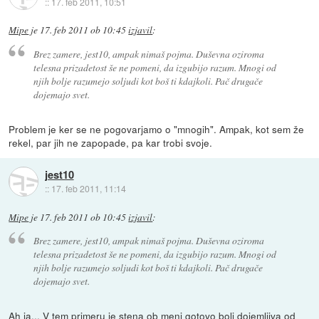
::
17. feb 2011, 10:51
Mipe
je
17. feb 2011 ob 10:45
izjavil
:
Brez zamere, jest10, ampak nimaš pojma. Duševna oziroma
telesna prizadetost še ne pomeni, da izgubijo razum. Mnogi od
njih bolje razumejo soljudi kot boš ti kdajkoli. Pač drugače
dojemajo svet.
Problem je ker se ne pogovarjamo o "mnogih". Ampak, kot sem že
rekel, par jih ne zapopade, pa kar trobi svoje.
jest10
::
17. feb 2011, 11:14
Mipe
je
17. feb 2011 ob 10:45
izjavil
:
Brez zamere, jest10, ampak nimaš pojma. Duševna oziroma
telesna prizadetost še ne pomeni, da izgubijo razum. Mnogi od
njih bolje razumejo soljudi kot boš ti kdajkoli. Pač drugače
dojemajo svet.
Ah ja... V tem primeru je stena ob meni gotovo bolj dojemljiva od