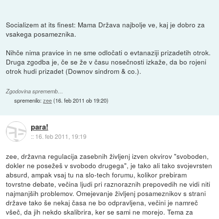
Socializem at its finest: Mama Država najbolje ve, kaj je dobro za
vsakega posameznika.
Nihče nima pravice in ne sme odločati o evtanaziji prizadetih otrok.
Druga zgodba je, če se že v času nosečnosti izkaže, da bo rojeni
otrok hudi prizadet (Downov sindrom & co.).
Zgodovina sprememb…
spremenilo:
zee
(
16. feb 2011 ob 19:20
)
para!
::
16. feb 2011, 19:19
zee, državna regulacija zasebnih življenj izven okvirov "svoboden,
dokler ne posežeš v svobodo drugega", je tako ali tako svojevrsten
absurd, ampak vsaj tu na slo-tech forumu, kolikor prebiram
tovrstne debate, večina ljudi pri raznoraznih prepovedih ne vidi niti
najmanjših problemov. Omejevanje življenj posameznikov s strani
države tako še nekaj časa ne bo odpravljena, večini je namreč
všeč, da jih nekdo skalibrira, ker se sami ne morejo. Tema za