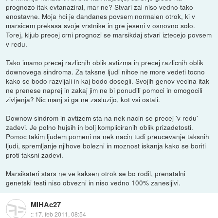
prognozo itak evtanaziral, mar ne? Stvari zal niso vedno tako
enostavne. Moja hci je dandanes povsem normalen otrok, ki v
marsicem prekasa svoje vrstnike in gre jeseni v osnovno solo.
Torej, kljub precej crni prognozi se marsikdaj stvari iztecejo povsem
v redu.
Tako imamo precej razlicnih oblik avtizma in precej razlicnih oblik
downovega sindroma. Za taksne ljudi nihce ne more vedeti tocno
kako se bodo razvijali in kaj bodo dosegli. Svojih genov vecina itak
ne prenese naprej in zakaj jim ne bi ponudili pomoci in omogocili
zivljenja? Nic manj si ga ne zasluzijo, kot vsi ostali.
Downow sindrom in avtizem sta na nek nacin se precej 'v redu'
zadevi. Je polno hujsih in bolj kompliciranih oblik prizadetosti.
Pomoc takim ljudem pomeni na nek nacin tudi preucevanje taksnih
ljudi, spremljanje njihove bolezni in moznost iskanja kako se boriti
proti taksni zadevi.
Marsikateri stars ne ve kaksen otrok se bo rodil, prenatalni
genetski testi niso obvezni in niso vedno 100% zanesljivi.
MIHAc27
::
17. feb 2011, 08:54