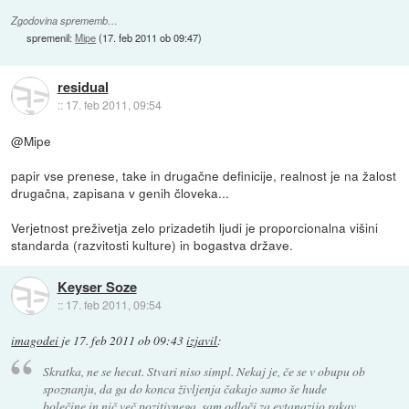
Zgodovina sprememb…
spremenil:
Mipe
(
17. feb 2011 ob 09:47
)
residual
::
17. feb 2011, 09:54
@Mipe
papir vse prenese, take in drugačne definicije, realnost je na žalost
drugačna, zapisana v genih človeka...
Verjetnost preživetja zelo prizadetih ljudi je proporcionalna višini
standarda (razvitosti kulture) in bogastva države.
Keyser Soze
::
17. feb 2011, 09:54
imagodei
je
17. feb 2011 ob 09:43
izjavil
:
Skratka, ne se hecat. Stvari niso simpl. Nekaj je, če se v obupu ob
spoznanju, da ga do konca življenja čakajo samo še hude
bolečine in nič več pozitivnega, sam odloči za evtanazijo rakav