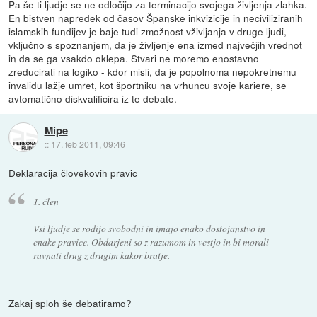
Pa še ti ljudje se ne odločijo za terminacijo svojega življenja zlahka.
En bistven napredek od časov Španske inkvizicije in neciviliziranih
islamskih fundijev je baje tudi zmožnost vživljanja v druge ljudi,
vključno s spoznanjem, da je življenje ena izmed največjih vrednot
in da se ga vsakdo oklepa. Stvari ne moremo enostavno
zreducirati na logiko - kdor misli, da je popolnoma nepokretnemu
invalidu lažje umret, kot športniku na vrhuncu svoje kariere, se
avtomatično diskvalificira iz te debate.
Mipe
::
17. feb 2011, 09:46
Deklaracija človekovih pravic
1. člen
Vsi ljudje se rodijo svobodni in imajo enako dostojanstvo in
enake pravice. Obdarjeni so z razumom in vestjo in bi morali
ravnati drug z drugim kakor bratje.
Zakaj sploh še debatiramo?