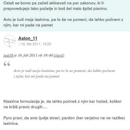
Ostali se bomo pa začeli sklicevati na par zakonov, ki ti
prepovedujejo tako početje in boš šel malo špilat pianino.
Avto je tudi moja lastnina, pa to še ne pomeni, da lahko počnem z
njim, kar mi pade na pamet
Aston_11
::
16. feb 2011, 19:50
jest10
je
16. feb 2011 ob 19:40
izjavil
:
Avto je tudi moja lastnina, pa to še ne pomeni, da lahko počnem
z njim, kar mi pade na pamet
Klasična formulacija je, da lahko počneš z njim kar hočeš, kolikor
ne kršiš pravic drugih....
Pyro pravi, da smo ljudje stvari, pardon (ker verjetno ne ve razlike)
lastnina.