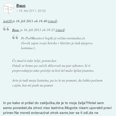
Bauc
::
16. feb 2011, 20:52
jest10
je
16. feb 2011 ob 19:40
izjavil
:
Bauc
je
16. feb 2011 ob 19:25
izjavil
:
Po Pyr0Beastovi logiki je očitno normalno,če
človek zapre svojo hčerko v klet,ker je itak njegova
lastnina:(.
Če imaš ti take želje, potem kar.
Ostali se bomo pa začeli sklicevati na par zakonov, ki ti
prepovedujejo tako početje in boš šel malo špilat pianino.
Avto je tudi moja lastnina, pa to še ne pomeni, da lahko počnem
z njim, kar mi pade na pamet
In po kako si prišel do zaključka,da je to moja želja?Hotel sem
samo povedati,da otroci niso lastnina.Mogoče nisem uporabil pravi
primer.Ne moreš evtanazirat otrok samo,ker se ti zdi,da ne