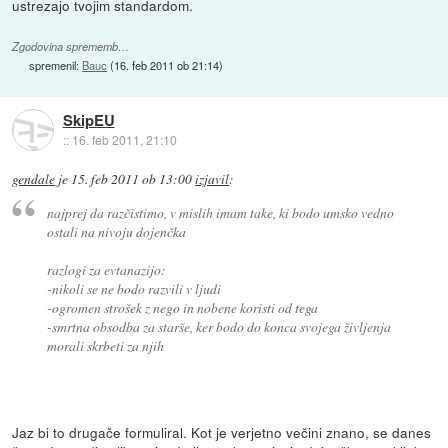
ustrezajo tvojim standardom.
Zgodovina sprememb…
spremenil:
Bauc
(
16. feb 2011 ob 21:14
)
SkipEU
::
16. feb 2011, 21:10
gendale
je
15. feb 2011 ob 13:00
izjavil
:
najprej da razčistimo, v mislih imam take, ki bodo umsko vedno
ostali na nivoju dojenčka
razlogi za evtanazijo:
-nikoli se ne bodo razvili v ljudi
-ogromen strošek z nego in nobene koristi od tega
-smrtna obsodba za starše, ker bodo do konca svojega življenja
morali skrbeti za njih
Jaz bi to drugače formuliral. Kot je verjetno večini znano, se danes