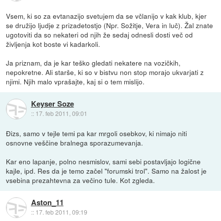
Vsem, ki so za evtanazijo svetujem da se včlanijo v kak klub, kjer
se družijo ljudje z prizadetostjo (Npr. Sožitje, Vera in luč). Žal znate
ugotoviti da so nekateri od njih že sedaj odnesli dosti več od
življenja kot boste vi kadarkoli.
Ja priznam, da je kar teško gledati nekatere na vozičkih,
nepokretne. Ali starše, ki so v bistvu non stop morajo ukvarjati z
njimi. Njih malo vprašajte, kaj si o tem mislijo.
Keyser Soze
::
17. feb 2011, 09:01
Đizs, samo v tejle temi pa kar mrgoli osebkov, ki nimajo niti
osnovne veščine bralnega sporazumevanja.
Kar eno lapanje, polno nesmislov, sami sebi postavljajo logične
kajle, ipd. Res da je temo začel "forumski trol". Samo na žalost je
vsebina prezahtevna za večino tule. Kot zgleda.
Aston_11
::
17. feb 2011, 09:19