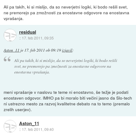
Ali pa takih, ki si mislijo, da so neverjetni logiki, ki bodo rešili svet,
ne premorejo pa zmožnosti za enostavne odgovore na enostavna
vprašanja.
residual
::
17. feb 2011, 09:35
Aston_11
je
17. feb 2011 ob 09:19
izjavil
:
Ali pa takih, ki si mislijo, da so neverjetni logiki, ki bodo rešili
svet, ne premorejo pa zmožnosti za enostavne odgovore na
enostavna vprašanja.
meni vprašanje v naslovu te teme ni enostavno, še težje je podati
enostaven odgovor. IMHO pa bi moralo biti večini jasno da Slo-tech
ni ustrezno mesto za razvoj kvalitetne debato na to temo (premalo
zrelih userjev).
Aston_11
::
17. feb 2011, 09:40