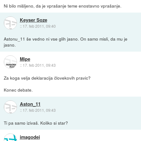
Ni bilo mišljeno, da je vprašanje teme enostavno vprašanje.
Keyser Soze
::
17. feb 2011, 09:40
Astonu_11 še vedno ni vse glih jasno. On samo misli, da mu je
jasno.
Mipe
::
17. feb 2011, 09:43
Za koga velja deklaracija človekovih pravic?
Konec debate.
Aston_11
::
17. feb 2011, 09:43
Ti pa samo izivaš. Koliko si star?
imagodei