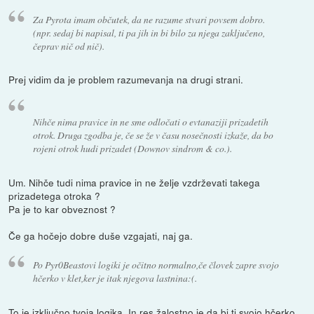
Za Pyrota imam občutek, da ne razume stvari povsem dobro.
(npr. sedaj bi napisal, ti pa jih in bi bilo za njega zaključeno,
čeprav nič od nič).
Prej vidim da je problem razumevanja na drugi strani.
Nihče nima pravice in ne sme odločati o evtanaziji prizadetih
otrok. Druga zgodba je, če se že v času nosečnosti izkaže, da bo
rojeni otrok hudi prizadet (Downov sindrom & co.).
Um. Nihče tudi nima pravice in ne želje vzdrževati takega
prizadetega otroka ?
Pa je to kar obveznost ?
Če ga hočejo dobre duše vzgajati, naj ga.
Po Pyr0Beastovi logiki je očitno normalno,če človek zapre svojo
hčerko v klet,ker je itak njegova lastnina:(.
To je izključno tvoja logika. In res žalostno je da bi ti svojo hčerko