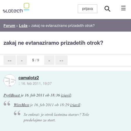
☰
Forum
»
Loža
»
zakaj ne evtanaziramo prizadetih otrok?
zakaj ne evtanaziramo prizadetih otrok?
5
/ 9
««
«
»
»»
camalotz2
::
16. feb 2011, 19:07
Pyr0Beast
je
16. feb 2011 ob 18:36
izjavil
:
WireMess
je
16. feb 2011 ob 18:29
izjavil
:
Se enkrat: je otrok lastnina starsev? Tole
predelajmo za start.