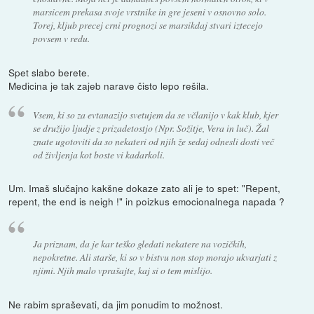
marsicem prekasa svoje vrstnike in gre jeseni v osnovno solo.
Torej, kljub precej crni prognozi se marsikdaj stvari iztecejo
povsem v redu.
Spet slabo berete.
Medicina je tak zajeb narave čisto lepo rešila.
Vsem, ki so za evtanazijo svetujem da se včlanijo v kak klub, kjer
se družijo ljudje z prizadetostjo (Npr. Sožitje, Vera in luč). Žal
znate ugotoviti da so nekateri od njih že sedaj odnesli dosti več
od življenja kot boste vi kadarkoli.
Um. Imaš slučajno kakšne dokaze zato ali je to spet: "Repent,
repent, the end is neigh !" in poizkus emocionalnega napada ?
Ja priznam, da je kar teško gledati nekatere na vozičkih,
nepokretne. Ali starše, ki so v bistvu non stop morajo ukvarjati z
njimi. Njih malo vprašajte, kaj si o tem mislijo.
Ne rabim spraševati, da jim ponudim to možnost.