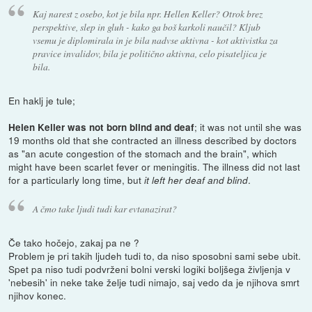
Kaj narest z osebo, kot je bila npr. Hellen Keller? Otrok brez
perspektive, slep in gluh - kako ga boš karkoli naučil? Kljub
vsemu je diplomirala in je bila nadvse aktivna - kot aktivistka za
pravice invalidov, bila je politično aktivna, celo pisateljica je
bila.
En haklj je tule;
; it was not until she was
Helen Keller was not born blind and deaf
19 months old that she contracted an illness described by doctors
as "an acute congestion of the stomach and the brain", which
might have been scarlet fever or meningitis. The illness did not last
for a particularly long time, but
.
it left her deaf and blind
A čmo take ljudi tudi kar evtanazirat?
Če tako hočejo, zakaj pa ne ?
Problem je pri takih ljudeh tudi to, da niso sposobni sami sebe ubit.
Spet pa niso tudi podvrženi bolni verski logiki boljšega življenja v
'nebesih' in neke take želje tudi nimajo, saj vedo da je njihova smrt
njihov konec.