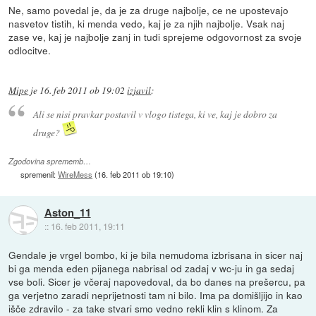
Ne, samo povedal je, da je za druge najbolje, ce ne upostevajo
nasvetov tistih, ki menda vedo, kaj je za njih najbolje. Vsak naj
zase ve, kaj je najbolje zanj in tudi sprejeme odgovornost za svoje
odlocitve.
Mipe
je
16. feb 2011 ob 19:02
izjavil
:
Ali se nisi pravkar postavil v vlogo tistega, ki ve, kaj je dobro za
druge?
Zgodovina sprememb…
spremenil:
WireMess
(
16. feb 2011 ob 19:10
)
Aston_11
::
16. feb 2011, 19:11
Gendale je vrgel bombo, ki je bila nemudoma izbrisana in sicer naj
bi ga menda eden pijanega nabrisal od zadaj v wc-ju in ga sedaj
vse boli. Sicer je včeraj napovedoval, da bo danes na prešercu, pa
ga verjetno zaradi neprijetnosti tam ni bilo. Ima pa domišljijo in kao
išče zdravilo - za take stvari smo vedno rekli klin s klinom. Za