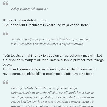
Zakaj sploh še debatiramo?
Bi morali - stvar debate, hehe.
Tudi 'obdarjeni z razumom in vestjo' ne velja vedno, hehe.
Verjetnost preživetja zelo prizadetih ljudi je proporcionalna
višini standarda (razvitosti kulture) in bogastva države.
Točn to. Uspeh takih otrok je pogojen z napredkom v medicini, kot
tudi finančnim stanjem družine, katera si lahko privošči imeti takega
otroka.
In primer Helene zgoraj - se mi ne zdi, da bi bila družina ravno
revne sorte, saj niti približno nebi mogla plačati za take šole.
Enako je z otroki. Opravilno še ne sposobni, imajo
skrbnike/starše, ne zmorejo odločati o svoji usodi, ker se kao ne
zavedajo dovolj dobro posledic, a vseeno lahko trpijo enako ali
celo še bolj kot tisti, ki so sposobni odločati v svojem imenu. Pa
pravimo, da je treba potrpet, saj morda v prihodnosti najdemo