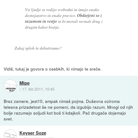
Vsi ljudje se rodijo svobodni in imajo enako
dostojanstvo in enake pravice.
Obdarjeni so z
razumom in vestjo
in bi morali ravnati drug z
drugim kakor bratje.
Zakaj sploh še debatiramo?
Vidiš, tukaj je govora o osebkih, ki nimajo te sreče.
Mipe
::
17. feb 2011, 10:45
Brez zamere, jest10, ampak nimaš pojma. Duševna oziroma
telesna prizadetost še ne pomeni, da izgubijo razum. Mnogi od njih
bolje razumejo soljudi kot boš ti kdajkoli. Pač drugače dojemajo
svet.
Keyser Soze