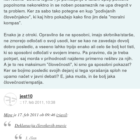
popolnoma nekorektno in se noben posameznik ne upa dregnit v
ta problem. Ker za sabo tako potegne en kup "podivjanih
človečnjakov", ki kaj hitro pokažejo kako fino jim dela "moralni
kompas".
Enako je z otroki. Opravilno še ne sposobni, imajo skrbnike/starše,
ne zmorejo odločati o svoji usodi, ker se kao ne zavedajo dovolj
dobro posledic, a vseeno lahko trpijo enako ali celo še bolj kot tisti,
ki so sposobni odločati v svojem imenu. Pa pravimo, da je treba
potrpet, saj morda v prihodnosti najdemo primerno rešitev za njih.
A je to res maksimum "človečnosti", ki smo ga sposobni pokazat?
Ker se bojimo posledic svojih dejanj si tega vprašanja sploh ne
upamo načet v javni debati? E, jaka muda, in še bolj jaka
človečnost/empatija.
jest10
::
17. feb 2011, 10:38
Mipe
je
17. feb 2011 ob 09:46
izjavil
:
Deklaracija človekovih pravic
1. člen