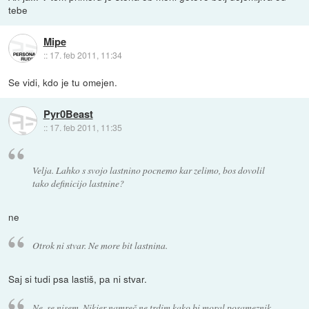
tebe
Mipe
::
17. feb 2011, 11:34
Se vidi, kdo je tu omejen.
Pyr0Beast
::
17. feb 2011, 11:35
Velja. Lahko s svojo lastnino pocnemo kar zelimo, bos dovolil
tako definicijo lastnine?
ne
Otrok ni stvar. Ne more bit lastnina.
Saj si tudi psa lastiš, pa ni stvar.
Ne, se nisem. Nikjer namreč ne trdim kako bi moral posameznik