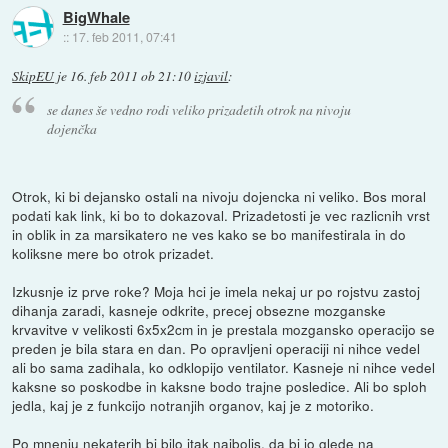
BigWhale
::
17. feb 2011, 07:41
SkipEU
je
16. feb 2011 ob 21:10
izjavil
:
se danes še vedno rodi veliko prizadetih otrok na nivoju
dojenčka
Otrok, ki bi dejansko ostali na nivoju dojencka ni veliko. Bos moral
podati kak link, ki bo to dokazoval. Prizadetosti je vec razlicnih vrst
in oblik in za marsikatero ne ves kako se bo manifestirala in do
koliksne mere bo otrok prizadet.
Izkusnje iz prve roke? Moja hci je imela nekaj ur po rojstvu zastoj
dihanja zaradi, kasneje odkrite, precej obsezne mozganske
krvavitve v velikosti 6x5x2cm in je prestala mozgansko operacijo se
preden je bila stara en dan. Po opravljeni operaciji ni nihce vedel
ali bo sama zadihala, ko odklopijo ventilator. Kasneje ni nihce vedel
kaksne so poskodbe in kaksne bodo trajne posledice. Ali bo sploh
jedla, kaj je z funkcijo notranjih organov, kaj je z motoriko.
Po mnenju nekaterih bi bilo itak najboljs, da bi jo glede na