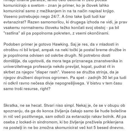
komunicirajo s svetom - znan je primer, ko je človek lahko
komuniciral samo z mežikanjem in na ta način napisal knjigo.
Vseeno potrebujejo nego 24/7. A čmo take ljudi tudi kar
evtanazirat? Razen samomorilcu, ki drugega izhoda ne vidi, je prav
vsakemu normalnemu človeku težko končati svoj obstoj - pa bil
"rastlina" ali pa popolnoma pokreten, z vsemi okončinami.
Podoben primer je gotovo Hawking. Saj je res, da v mladosti in
otroštvu ni bil kripel, ampak na neki točki je postal breme družbe in
je popolnoma odvisen od oskrbe drugih. Ni potrebno dosti
domišljije, da ugotoviš, da mora tega priznanega znanstvenika in
univerzitetnega profesorja nekdo previjat, kopat, pudrat rit in
skrbet za njegov "diaper rash". Vseeno se družba strinja, da je
njegov družbeni doprinos ogromen. Pa spet - zadnjih 30 let pa tudi
ni odkril ravno nečesa divje nepogrešljivega. V bistvu v tem času
samo troši resurse, right?
Skratka, ne se hecat. Stvari niso simpl. Nekaj je, če se v obupu ob
spoznanju, da ga do konca življenja čakajo samo še hude bolečine
in nič več pozitivnega, sam odloči za evtanazijo rakav bolnik. Ali pa
oseba z locked-in sindromom, ki bo življenje preživela priklenjena
na postelji in ne bo zmožna skomunicirat več kot 5 besed dnevno.