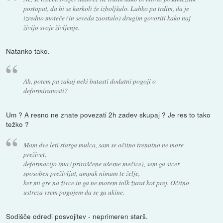
postopat, da bi se karkoli že izboljšalo. Lahko pa trdim, da je
izredno moteče (in seveda zaostalo) drugim govoriti kako naj
živijo svoje življenje.
Natanko tako.
Ah, potem pa zakaj neki butasti dodatni pogoji o
deformiranosti?
Um ? A resno ne znate povezati 2h zadev skupaj ? Je res to tako
težko ?
Mam dve leti starga mulca, sam se očitno trenutno ne more
preživet,
deformacijo ima (priraščene ušesne mečice), sem ga sicer
sposoben preživljat, ampak nimam te želje,
ker mi gre na živce in ga ne morem tolk žurat kot prej. Očitno
ustreza vsem pogojem da se ga ukine.
Sodišče odredi posvojitev - neprimeren starš.