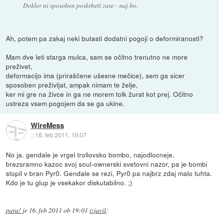
Dokler ni sposoben poskrbeti zase - naj bo.
Ah, potem pa zakaj neki butasti dodatni pogoji o deformiranosti?
Mam dve leti starga mulca, sam se očitno trenutno ne more
preživet,
deformacijo ima (priraščene ušesne mečice), sem ga sicer
sposoben preživljat, ampak nimam te želje,
ker mi gre na živce in ga ne morem tolk žurat kot prej. Očitno
ustreza vsem pogojem da se ga ukine.
WireMess
::
16. feb 2011, 19:07
No ja. gendale je vrgel trollovsko bombo, najodlocneje,
brezsramno kazoc svoj soul-ownerski svetovni nazor, pa je bombi
stopil v bran Pyr0. Gendale se rezi, Pyr0 pa najbrz zdaj malo tuhta.
Kdo je tu glup je vsekakor diskutabilno. ;)
para!
je
16. feb 2011 ob 19:01
izjavil
: