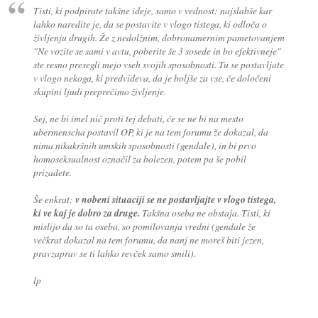
Tisti, ki podpirate takšne ideje, samo v vednost: najslabše kar
lahko naredite je, da se postavite v vlogo tistega, ki odloča o
življenju drugih. Že z nedolžnim, dobronamernim pametovanjem
"Ne vozite se sami v avtu, poberite še 3 sosede in bo efektivneje"
ste resno presegli mejo vseh svojih sposobnosti. Tu se postavljate
v vlogo nekoga, ki predvideva, da je boljše za vse, če določeni
skupini ljudi preprečimo življenje.
Sej, ne bi imel nič proti tej debati, če se ne bi na mesto
ubermenscha postavil OP, ki je na tem forumu že dokazal, da
nima nikakršnih umskih sposobnosti (gendale), in bi prvo
homoseksualnost označil za bolezen, potem pa še pobil
prizadete.
Še enkrat:
v nobeni situaciji se ne postavljajte v vlogo tistega,
ki ve kaj je dobro za druge.
Takšna oseba ne obstaja. Tisti, ki
mislijo da so ta oseba, so pomilovanja vredni (gendale že
večkrat dokazal na tem forumu, da nanj ne moreš biti jezen,
pravzaprav se ti lahko revček samo smili).
lp