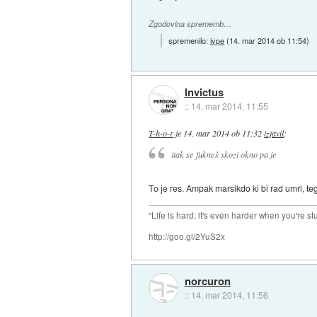
Zgodovina sprememb…
spremenilo:
jype
(
14. mar 2014 ob 11:54
)
Invictus
::
14. mar 2014, 11:55
T-h-o-r
je
14. mar 2014 ob 11:32
izjavil
:
itak se fukneš skozi okno pa je
To je res. Ampak marsikdo ki bi rad umrl, tega
"Life is hard; it's even harder when you're st
http://goo.gl/2YuS2x
norcuron
::
14. mar 2014, 11:56