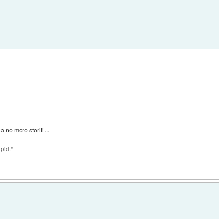
 ne more storiti ...
upid."