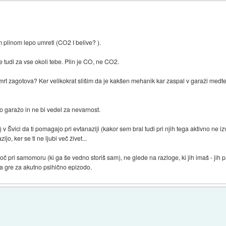
 plinom lepo umreti (CO2 I belive? ).
e tudi za vse okoli tebe. Plin je CO, ne CO2.
rt zagotova? Ker velikokrat slišim da je kakšen mehanik kar zaspal v garaži medte
ako garažo in ne bi vedel za nevarnost.
i) v Švici da ti pomagajo pri evtanaziji (kakor sem bral tudi pri njih tega aktivno ne i
ijo, ker se ti ne ljubi več živet...
č pri samomoru (ki ga še vedno storiš sam), ne glede na razloge, ki jih imaš - ji
, da gre za akutno psihično epizodo.