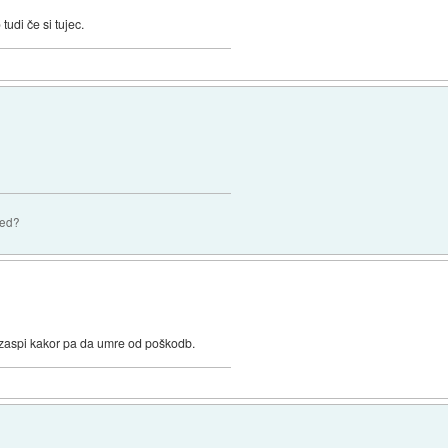
tudi če si tujec.
zed?
k zaspi kakor pa da umre od poškodb.