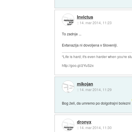
Invictus
::
14. mar 2014, 11:23
To zadnje ...
Evtanazija ni dovoljena v Sloveniji.
"Life is hard; it's even harder when you're st
http://goo.gl/2YuS2x
mikojan
::
14. mar 2014, 11:29
Bog želi, da umremo po dolgotrajni bolezni
dronyx
::
14. mar 2014, 11:30