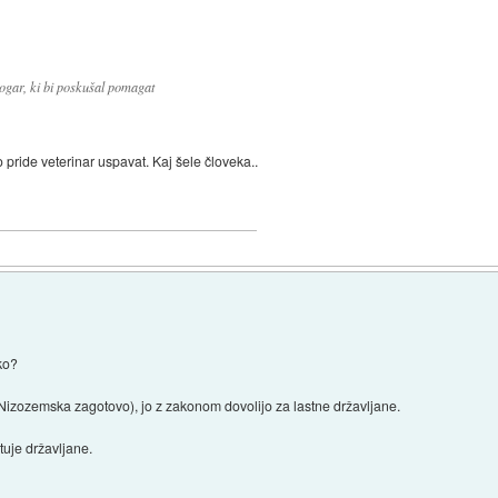
kogar, ki bi poskušal pomagat
o pride veterinar uspavat. Kaj šele človeka..
ko?
 in Nizozemska zagotovo), jo z zakonom dovolijo za lastne državljane.
 tuje državljane.