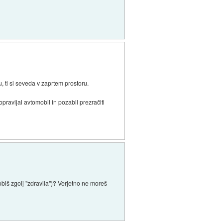
, ti si seveda v zaprtem prostoru.
ravljal avtomobil in pozabil prezračiti
 dobiš zgolj "zdravila")? Verjetno ne moreš