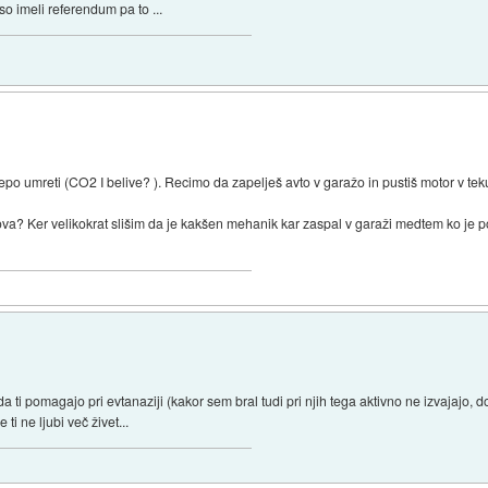
 so imeli referendum pa to ...
epo umreti (CO2 I belive? ). Recimo da zapelješ avto v garažo in pustiš motor v teku
va? Ker velikokrat slišim da je kakšen mehanik kar zaspal v garaži medtem ko je pop
ci da ti pomagajo pri evtanaziji (kakor sem bral tudi pri njih tega aktivno ne izvajajo,
 ti ne ljubi več živet...