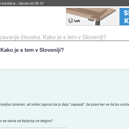
s ob 06:09
pavanje človeka. Kako je s tem v Sloveniji?
Kako je s tem v Sloveniji?
jivo bolezen, ali lahko zaprosi da jo dajo "uspavat". Se pravi ker ve da bo umrla i
ler se sama od trpljenja ne stegne?