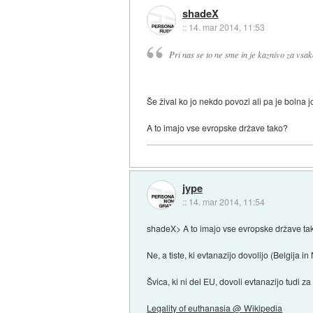
shadeX
::
14. mar 2014, 11:53
Pri nas se to ne sme in je kaznivo za vsa
Še žival ko jo nekdo povozi ali pa je bolna j
A to imajo vse evropske države tako?
jype
::
14. mar 2014, 11:54
shadeX> A to imajo vse evropske države ta
Ne, a tiste, ki evtanazijo dovolijo (Belgija
Švica, ki ni del EU, dovoli evtanazijo tudi za
Legality of euthanasia @ Wikipedia