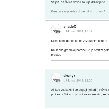
Valjda, da Švica dovoli za tuje državljane ...
Great are mysteries of the mind ... or not?
shadeX
::
14. mar 2014, 11:59
Slišal sem tudi da se da z izpušnim plinom l
Kaj lahko gre tukaj narobe? A je smrt zagoto
prostor.
dronyx
::
14. mar 2014, 12:00
Ali kdo ve, kakšni so pogoji (kriteriji) v Švi
priti kar v Švico in prositi za evtanazijo, ker se