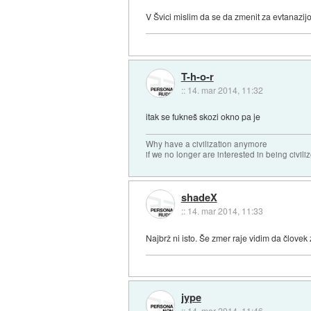
V Švici mislim da se da zmenit za evtanazijo 
T-h-o-r
::
14. mar 2014, 11:32
itak se fukneš skozi okno pa je
Why have a civilization anymore
if we no longer are interested in being civili
shadeX
::
14. mar 2014, 11:33
Najbrž ni isto. Še zmer raje vidim da člove
jype
::
14. mar 2014, 11:46