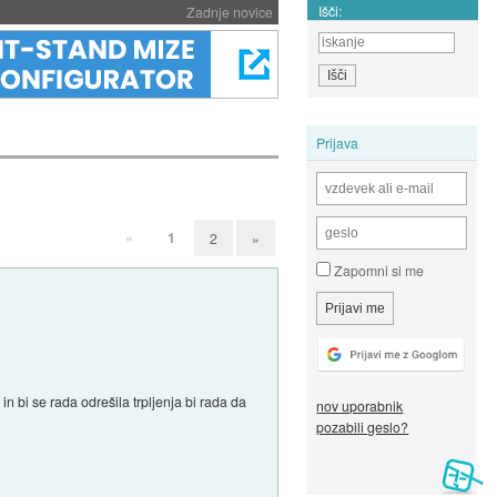
Išči:
Zadnje novice
Prijava
«
1
2
»
Zapomni si me
n bi se rada odrešila trpljenja bi rada da
nov uporabnik
pozabili geslo?