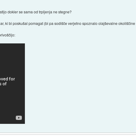
stijo dokler se sama od trpljenja ne stegne?
ar, ki bi poskušal pomagat (bi pa sodišče verjetno spoznalo olajševalne okoliščine 
privoščijo: