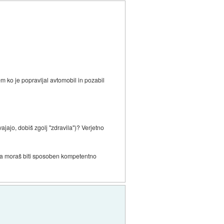
m ko je popravljal avtomobil in pozabil
zvajajo, dobiš zgolj "zdravila")? Verjetno
h pa moraš biti sposoben kompetentno