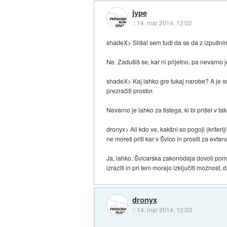
jype
::
14. mar 2014, 12:02
shadeX> Slišal sem tudi da se da z izpušnim
Ne. Zadušiš se, kar ni prijetno, pa nevarno j
shadeX> Kaj lahko gre tukaj narobe? A je sm
prezračiti prostor.
Nevarno je lahko za tistega, ki bi prišel v t
dronyx> Ali kdo ve, kakšni so pogoji (kriterij
ne moreš priti kar v Švico in prositi za evtanaz
Ja, lahko. Švicarska zakonodaja dovoli pomo
izraziti in pri tem morajo izključiti možnost
dronyx
::
14. mar 2014, 12:03