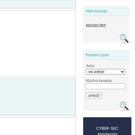
Hitre funkcije
seznam tem
Posebni izpisi
Avtor:
Ključna beseda: