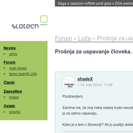
BMW v vozilih začel predvajati reklame
::
dane
Forum
»
Loža
»
Prošnja za us
Novice
Prošnja za uspavanje človeka. 
arhiv
Forum
mali oglasi
teme zadnjih 24h
shadeX
Članki
::
14. mar 2014, 11:09
Zaposlitve
Pozdravljeni,
brskaj
Ostalo
Zanima me, če ima neka oseba hudo neozdravl
pravila
jo za večno uspavajo.
Kako je s tem v Sloveniji? Ali jo pustijo dok