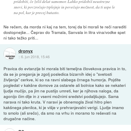
pridobiti, če želiš delat samomor. Lahko pridobiš neustrezne
snovi, ki povzročajo trplejnje in povečajo možnost, da ti uspe le
na pol, kar je precej butasto.
Ne rečem, da morda ni kaj na tem, torej da bi morali te reči narediti
dostopnejše... Čeprav do Tramala, Sanvala in litra vina/vodke spet
ni tako težko priti...
dronyx
::
6. jun 2018, 15:46
Pravica do evtanzije bi morala biti temeljna človekova pravica in to,
da se jo preganja je zgolj posledica bizarnih idej o "svetosti
življenja" cerkve, ki so na ravni slabega črnega humorja. Pojdite
pogledat v kakšne domove za ostarele ali bolnice kako se nekateri
ljudje mučijo, pa jim ne pustijo umreti, ker je njihova naloga, da
agonijo čim dlje in z vsemi možnimi sredstvi podaljšujejo. Sama
narava ni tako kruta. V naravi je obnemogla žival hitro plen
kakšnega plenilca, ki je višje v prehranjevalni verigi. Ljudje imamo
to smolo (ali srečo), da smo na vrhu in moramo to reševati na
drugačne načine.