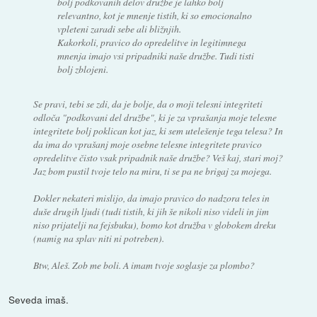
bolj podkovanih delov družbe je lahko bolj
relevantno, kot je mnenje tistih, ki so emocionalno
vpleteni zaradi sebe ali bližnjih.
Kakorkoli, pravico do opredelitve in legitimnega
mnenja imajo vsi pripadniki naše družbe. Tudi tisti
bolj zblojeni.
Se pravi, tebi se zdi, da je bolje, da o moji telesni integriteti
odloča "podkovani del družbe", ki je za vprašanja moje telesne
integritete bolj poklican kot jaz, ki sem utelešenje tega telesa? In
da ima do vprašanj moje osebne telesne integritete pravico
opredelitve čisto vsak pripadnik naše družbe? Veš kaj, stari moj?
Jaz bom pustil tvoje telo na miru, ti se pa ne brigaj za mojega.
Dokler nekateri mislijo, da imajo pravico do nadzora teles in
duše drugih ljudi (tudi tistih, ki jih še nikoli niso videli in jim
niso prijatelji na fejsbuku), bomo kot družba v globokem dreku
(namig na splav niti ni potreben).
Btw, Aleš. Zob me boli. A imam tvoje soglasje za plombo?
Seveda imaš.