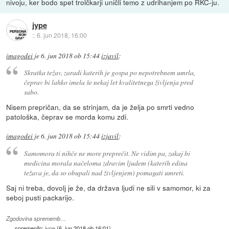
nivoju, ker bodo spet trolčkarji uničli temo z udrihanjem po RKC-ju.
jype
::
6. jun 2018, 16:00
imagodei
je
6. jun 2018 ob 15:44
izjavil
:
Skratka težav, zaradi katerih je gospa po nepotrebnem umrla,
čeprav bi lahko imela še nekaj let kvalitetnega življenja pred
sabo.
Nisem prepričan, da se strinjam, da je želja po smrti vedno
patološka, čeprav se morda komu zdi.
imagodei
je
6. jun 2018 ob 15:44
izjavil
:
Samomora ti nihče ne more preprečit. Ne vidim pa, zakaj bi
medicina morala načeloma zdravim ljudem (katerih edina
težava je, da so obupali nad življenjem) pomagati umreti.
Saj ni treba, dovolj je že, da država ljudi ne sili v samomor, ki za
seboj pusti packarijo.
Zgodovina sprememb…
spremenilo:
jype
(
6. jun 2018 ob 16:01
)