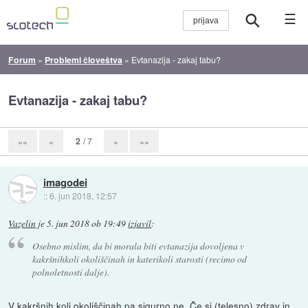
☰
Forum
»
Problemi človeštva
»
Evtanazija - zakaj tabu?
Evtanazija - zakaj tabu?
2
/ 7
««
«
»
»»
imagodei
::
6. jun 2018, 12:57
Vazelin
je
5. jun 2018 ob 19:49
izjavil
:
Osebno mislim, da bi morala biti evtanazija dovoljena v
kakršnihkoli okoliščinah in katerikoli starosti (recimo od
polnoletnosti dalje).
V kakršnih koli okoliščinah pa sigurno ne. Če si (telesno) zdrav in