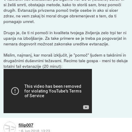
si želiš smrti, obstajajo metode, kako to storiš sam, brez pomoči
drugih. Evtanazija privzema pomoč tretje osebe in ako si sicer
zdrav, ne vem zakaj bi moral druge obremenjevat s tem, da ti
pomagajo umret.
Drugo je, če ti ni pomoči in kvaliteta tvojega življenja zelo trpi ter ni
upanja na izboljšanje. Za take primere se je treba pa pogovarjat in
nemara dogovorit možnost zakonske ureditve evtanazije.
Mislim, najmanj, kar moraš izključit, je "pomoč" ljudem s takšnimi in
drugačnimi duševnimi težavami. Recimo tale gospa - meni to deluje
totalni fail evtanazije (20 minut):
filip007
::
6. jun 2018, 13:23