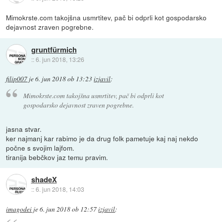
Mimokrste.com takojšna usmrtitev, pač bi odprli kot gospodarsko
dejavnost zraven pogrebne.
gruntfürmich
::
6. jun 2018, 13:26
filip007
je
6. jun 2018 ob 13:23
izjavil
:
Mimokrste.com takojšna usmrtitev, pač bi odprli kot
gospodarsko dejavnost zraven pogrebne.
jasna stvar.
ker najmanj kar rabimo je da drug folk pametuje kaj naj nekdo
počne s svojim lajfom.
tiranija bebčkov jaz temu pravim.
shadeX
::
6. jun 2018, 14:03
imagodei
je
6. jun 2018 ob 12:57
izjavil
: