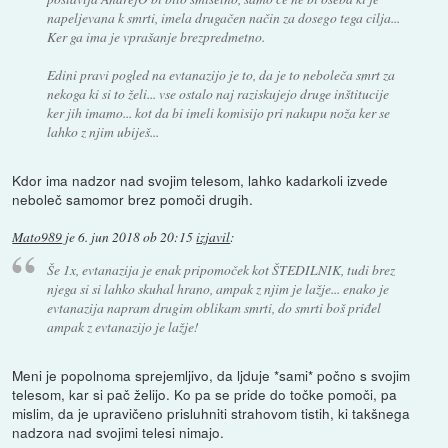
napeljevana k smrti, imela drugačen način za dosego tega cilja...
Ker ga ima je vprašanje brezpredmetno.
Edini pravi pogled na evtanazijo je to, da je to neboleča smrt za
nekoga ki si to želi... vse ostalo naj raziskujejo druge inštitucije
ker jih imamo... kot da bi imeli komisijo pri nakupu noža ker se
lahko z njim ubiješ...
Kdor ima nadzor nad svojim telesom, lahko kadarkoli izvede
neboleč samomor brez pomoči drugih.
Mato989
je
6. jun 2018 ob 20:15
izjavil
:
Še 1x, evtanazija je enak pripomoček kot ŠTEDILNIK, tudi brez
njega si si lahko skuhal hrano, ampak z njim je lažje... enako je
evtanazija napram drugim oblikam smrti, do smrti boš priđel
ampak z evtanazijo je lažje!
Meni je popolnoma sprejemljivo, da ljduje *sami* počno s svojim
telesom, kar si pač želijo. Ko pa se pride do točke pomoči, pa
mislim, da je upravičeno prisluhniti strahovom tistih, ki takšnega
nadzora nad svojimi telesi nimajo.