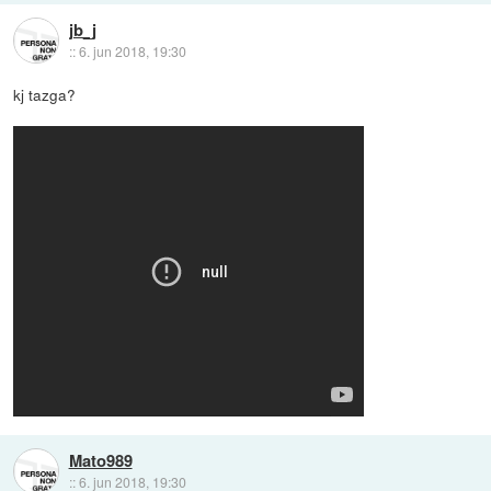
jb_j
::
6. jun 2018, 19:30
kj tazga?
Mato989
::
6. jun 2018, 19:30