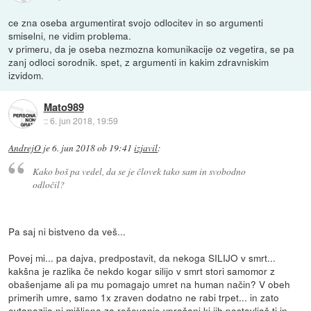
ce zna oseba argumentirat svojo odlocitev in so argumenti
smiselni, ne vidim problema.
v primeru, da je oseba nezmozna komunikacije oz vegetira, se pa
zanj odloci sorodnik. spet, z argumenti in kakim zdravniskim
izvidom.
Mato989
::
6. jun 2018, 19:59
AndrejO
je
6. jun 2018 ob 19:41
izjavil
:
Kako boš pa vedel, da se je človek tako sam in svobodno
odločil?
Pa saj ni bistveno da veš...
Povej mi... pa dajva, predpostavit, da nekoga SILIJO v smrt...
kakšna je razlika če nekdo kogar silijo v smrt stori samomor z
obašenjame ali pa mu pomagajo umret na human način? V obeh
primerih umre, samo 1x zraven dodatno ne rabi trpet... in zato
evtanazija ni mišljena za reševanje vprašanj ki jih postavljaš ti in