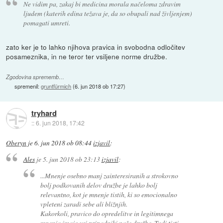
Ne vidim pa, zakaj bi medicina morala načeloma zdravim
ljudem (katerih edina težava je, da so obupali nad življenjem)
pomagati umreti.
zato ker je to lahko njihova pravica in svobodna odločitev
posameznika, in ne teror ter vsiljene norme družbe.
Zgodovina sprememb…
spremenil:
gruntfürmich
(
6. jun 2018 ob 17:27
)
tryhard
::
6. jun 2018, 17:42
Oberyn
je
6. jun 2018 ob 08:44
izjavil
:
Ales
je
5. jun 2018 ob 23:13
izjavil
:
...Mnenje osebno manj zainteresiranih a strokovno
bolj podkovanih delov družbe je lahko bolj
relevantno, kot je mnenje tistih, ki so emocionalno
vpleteni zaradi sebe ali bližnjih.
Kakorkoli, pravico do opredelitve in legitimnega
mnenja imajo vsi pripadniki naše družbe. Tudi tisti