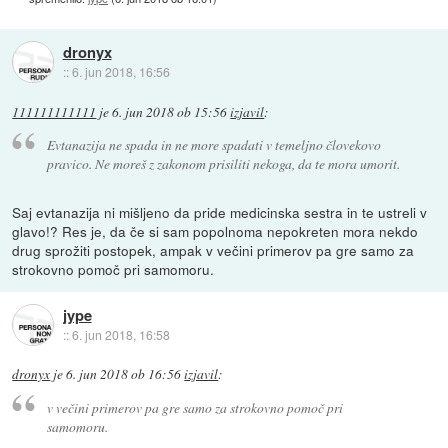
dronyx
::
6. jun 2018, 16:56
111111111111
je
6. jun 2018 ob 15:56
izjavil
:
Evtanazija ne spada in ne more spadati v temeljno človekovo
pravico. Ne moreš z zakonom prisiliti nekoga, da te mora umorit.
Saj evtanazija ni mišljeno da pride medicinska sestra in te ustreli v
glavo!? Res je, da če si sam popolnoma nepokreten mora nekdo
drug sprožiti postopek, ampak v večini primerov pa gre samo za
strokovno pomoč pri samomoru.
jype
::
6. jun 2018, 16:58
dronyx
je
6. jun 2018 ob 16:56
izjavil
:
v večini primerov pa gre samo za strokovno pomoč pri
samomoru.