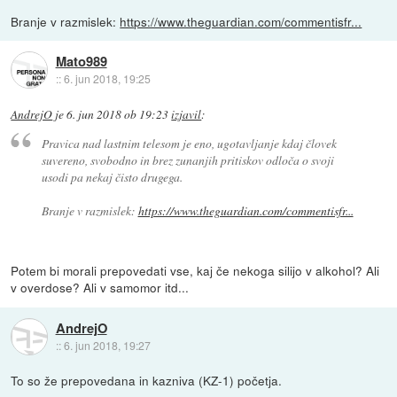
Branje v razmislek:
https://www.theguardian.com/commentisfr...
Mato989
::
6. jun 2018, 19:25
AndrejO
je
6. jun 2018 ob 19:23
izjavil
:
Pravica nad lastnim telesom je eno, ugotavljanje kdaj človek
suvereno, svobodno in brez zunanjih pritiskov odloča o svoji
usodi pa nekaj čisto drugega.
Branje v razmislek:
https://www.theguardian.com/commentisfr...
Potem bi morali prepovedati vse, kaj če nekoga silijo v alkohol? Ali
v overdose? Ali v samomor itd...
AndrejO
::
6. jun 2018, 19:27
To so že prepovedana in kazniva (KZ-1) početja.