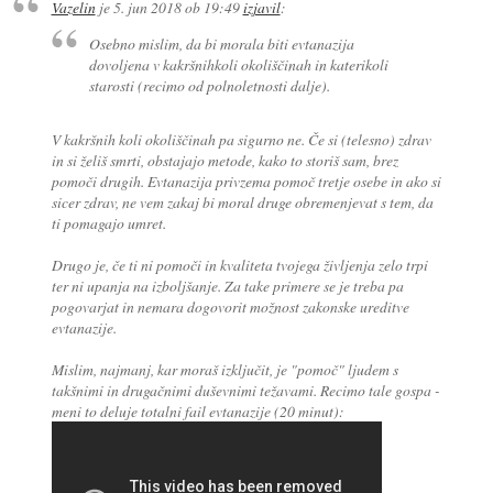
Vazelin
je
5. jun 2018 ob 19:49
izjavil
:
Osebno mislim, da bi morala biti evtanazija
dovoljena v kakršnihkoli okoliščinah in katerikoli
starosti (recimo od polnoletnosti dalje).
V kakršnih koli okoliščinah pa sigurno ne. Če si (telesno) zdrav
in si želiš smrti, obstajajo metode, kako to storiš sam, brez
pomoči drugih. Evtanazija privzema pomoč tretje osebe in ako si
sicer zdrav, ne vem zakaj bi moral druge obremenjevat s tem, da
ti pomagajo umret.
Drugo je, če ti ni pomoči in kvaliteta tvojega življenja zelo trpi
ter ni upanja na izboljšanje. Za take primere se je treba pa
pogovarjat in nemara dogovorit možnost zakonske ureditve
evtanazije.
Mislim, najmanj, kar moraš izključit, je "pomoč" ljudem s
takšnimi in drugačnimi duševnimi težavami. Recimo tale gospa -
meni to deluje totalni fail evtanazije (20 minut):