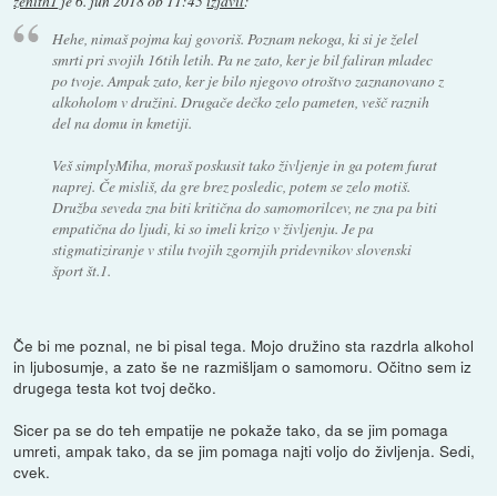
zenith1
je
6. jun 2018 ob 11:45
izjavil
:
Hehe, nimaš pojma kaj govoriš. Poznam nekoga, ki si je želel
smrti pri svojih 16tih letih. Pa ne zato, ker je bil faliran mladec
po tvoje. Ampak zato, ker je bilo njegovo otroštvo zaznanovano z
alkoholom v družini. Drugače dečko zelo pameten, vešč raznih
del na domu in kmetiji.
Veš simplyMiha, moraš poskusit tako življenje in ga potem furat
naprej. Če misliš, da gre brez posledic, potem se zelo motiš.
Družba seveda zna biti kritična do samomorilcev, ne zna pa biti
empatična do ljudi, ki so imeli krizo v življenju. Je pa
stigmatiziranje v stilu tvojih zgornjih pridevnikov slovenski
šport št.1.
Če bi me poznal, ne bi pisal tega. Mojo družino sta razdrla alkohol
in ljubosumje, a zato še ne razmišljam o samomoru. Očitno sem iz
drugega testa kot tvoj dečko.
Sicer pa se do teh empatije ne pokaže tako, da se jim pomaga
umreti, ampak tako, da se jim pomaga najti voljo do življenja. Sedi,
cvek.