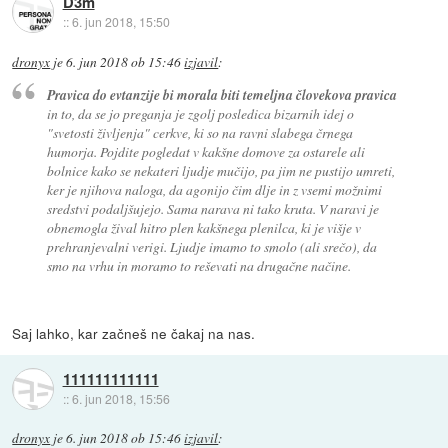
D3m
::
6. jun 2018, 15:50
dronyx
je
6. jun 2018 ob 15:46
izjavil
:
Pravica do evtanzije bi morala biti temeljna človekova pravica
in to, da se jo preganja je zgolj posledica bizarnih idej o
"svetosti življenja" cerkve, ki so na ravni slabega črnega
humorja. Pojdite pogledat v kakšne domove za ostarele ali
bolnice kako se nekateri ljudje mučijo, pa jim ne pustijo umreti,
ker je njihova naloga, da agonijo čim dlje in z vsemi možnimi
sredstvi podaljšujejo. Sama narava ni tako kruta. V naravi je
obnemogla žival hitro plen kakšnega plenilca, ki je višje v
prehranjevalni verigi. Ljudje imamo to smolo (ali srečo), da
smo na vrhu in moramo to reševati na drugačne načine.
Saj lahko, kar začneš ne čakaj na nas.
111111111111
::
6. jun 2018, 15:56
dronyx
je
6. jun 2018 ob 15:46
izjavil
: