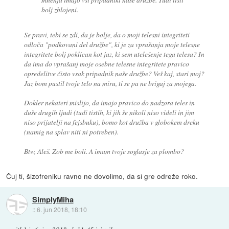
bolj zblojeni.
Se pravi, tebi se zdi, da je bolje, da o moji telesni integriteti
odloča "podkovani del družbe", ki je za vprašanja moje telesne
integritete bolj poklican kot jaz, ki sem utelešenje tega telesa? In
da ima do vprašanj moje osebne telesne integritete pravico
opredelitve čisto vsak pripadnik naše družbe? Veš kaj, stari moj?
Jaz bom pustil tvoje telo na miru, ti se pa ne brigaj za mojega.
Dokler nekateri mislijo, da imajo pravico do nadzora teles in
duše drugih ljudi (tudi tistih, ki jih še nikoli niso videli in jim
niso prijatelji na fejsbuku), bomo kot družba v globokem dreku
(namig na splav niti ni potreben).
Btw, Aleš. Zob me boli. A imam tvoje soglasje za plombo?
Čuj ti, šizofreniku ravno ne dovolimo, da si gre odreže roko.
SimplyMiha
::
6. jun 2018, 18:10