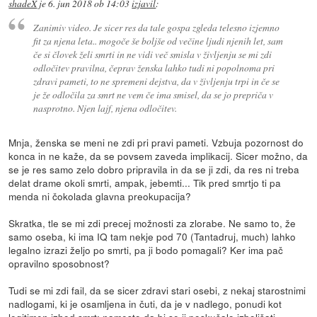
shadeX
je
6. jun 2018 ob 14:03
izjavil
:
Zanimiv video. Je sicer res da tale gospa zgleda telesno izjemno
fit za njena leta.. mogoče še boljše od večine ljudi njenih let, sam
če si človek želi smrti in ne vidi več smisla v življenju se mi zdi
odločitev pravilna, čeprav ženska lahko tudi ni popolnoma pri
zdravi pameti, to ne spremeni dejstva, da v življenju trpi in če se
je že odločila za smrt ne vem če ima smisel, da se jo prepriča v
nasprotno. Njen lajf, njena odločitev.
Mnja, ženska se meni ne zdi pri pravi pameti. Vzbuja pozornost do
konca in ne kaže, da se povsem zaveda implikacij. Sicer možno, da
se je res samo zelo dobro pripravila in da se ji zdi, da res ni treba
delat drame okoli smrti, ampak, jebemti... Tik pred smrtjo ti pa
menda ni čokolada glavna preokupacija?
Skratka, tle se mi zdi precej možnosti za zlorabe. Ne samo to, že
samo oseba, ki ima IQ tam nekje pod 70 (Tantadruj, much) lahko
legalno izrazi željo po smrti, pa ji bodo pomagali? Ker ima pač
opravilno sposobnost?
Tudi se mi zdi fail, da se sicer zdravi stari osebi, z nekaj starostnimi
nadlogami, ki je osamljena in čuti, da je v nadlego, ponudi kot
legitimen izhod smrt; namesto da bi se ji poskušalo izboljšati