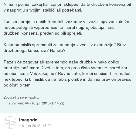
Nimam pojma, zakaj kar apriori sklepaš, da bi družbeni konsenz bil
v nasprotju s tvojimi stališči ali potrebami.
Tudi za sprejetje naših trenutnih zakonov v zvezi s splavom, če že
hočeš potegniti vzporednice, je moral najprej obstajati širši
družbeni konsenz, preden so bili sprejeti.
Kako pa misliš spremeniti zakonodajo v zvezi z evtanazijo? Brez
družbenega konsenza? Na silo?
Razen če zagovarjaš spremembo naše družbe v neko obliko
anarhije, boš moral živeti s tem, da pa o čisto vsem ne moreš kar
odločati sam. Veš zakaj ne? Ravno zato, ker bi se sicer hitro našel
nek tepec, ki bi mislil, da ne rabiš plombe in da ima prav on pravico
odločati o tem.
Zgodovina sprememb…
spremenil:
Ales
(
6. jun 2018 ob 14:22
)
imagodei
::
6. jun 2018, 15:20