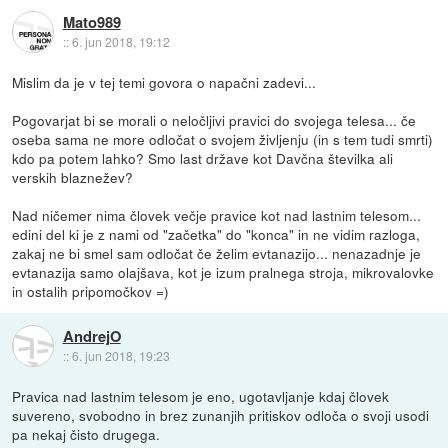
Mato989
::
6. jun 2018, 19:12
Mislim da je v tej temi govora o napačni zadevi...
Pogovarjat bi se morali o neločljivi pravici do svojega telesa... če
oseba sama ne more odločat o svojem življenju (in s tem tudi smrti)
kdo pa potem lahko? Smo last države kot Davčna številka ali
verskih blaznežev?
Nad ničemer nima človek večje pravice kot nad lastnim telesom...
edini del ki je z nami od "začetka" do "konca" in ne vidim razloga,
zakaj ne bi smel sam odločat če želim evtanazijo... nenazadnje je
evtanazija samo olajšava, kot je izum pralnega stroja, mikrovalovke
in ostalih pripomočkov =)
AndrejO
::
6. jun 2018, 19:23
Pravica nad lastnim telesom je eno, ugotavljanje kdaj človek
suvereno, svobodno in brez zunanjih pritiskov odloča o svoji usodi
pa nekaj čisto drugega.