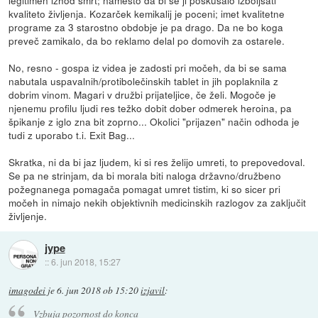
kvaliteto življenja. Kozarček kemikalij je poceni; imet kvalitetne
programe za 3 starostno obdobje je pa drago. Da ne bo koga
preveč zamikalo, da bo reklamo delal po domovih za ostarele.
No, resno - gospa iz videa je zadosti pri močeh, da bi se sama
nabutala uspavalnih/protibolečinskih tablet in jih poplaknila z
dobrim vinom. Magari v družbi prijateljice, če želi. Mogoče je
njenemu profilu ljudi res težko dobit dober odmerek heroina, pa
špikanje z iglo zna bit zoprno... Okolici "prijazen" način odhoda je
tudi z uporabo t.i. Exit Bag...
Skratka, ni da bi jaz ljudem, ki si res želijo umreti, to prepovedoval.
Se pa ne strinjam, da bi morala biti naloga državno/družbeno
požegnanega pomagača pomagat umret tistim, ki so sicer pri
močeh in nimajo nekih objektivnih medicinskih razlogov za zaključit
življenje.
jype
::
6. jun 2018, 15:27
imagodei
je
6. jun 2018 ob 15:20
izjavil
:
Vzbuja pozornost do konca