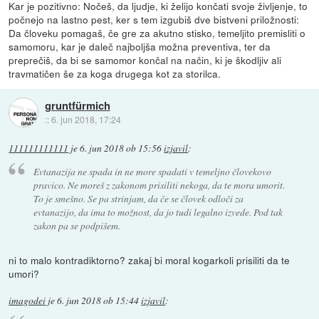
Kar je pozitivno: Nočeš, da ljudje, ki želijo končati svoje življenje, to
počnejo na lastno pest, ker s tem izgubiš dve bistveni priložnosti:
Da človeku pomagaš, če gre za akutno stisko, temeljito premisliti o
samomoru, kar je daleč najboljša možna preventiva, ter da
preprečiš, da bi se samomor končal na način, ki je škodljiv ali
travmatičen še za koga drugega kot za storilca.
gruntfürmich
::
6. jun 2018, 17:24
111111111111
je
6. jun 2018 ob 15:56
izjavil
:
Evtanazija ne spada in ne more spadati v temeljno človekovo
pravico. Ne moreš z zakonom prisiliti nekoga, da te mora umorit.
To je smešno. Se pa strinjam, da če se človek odloči za
evtanazijo, da ima to možnost, da jo tudi legalno izvede. Pod tak
zakon pa se podpišem.
ni to malo kontradiktorno? zakaj bi moral kogarkoli prisiliti da te
umori?
imagodei
je
6. jun 2018 ob 15:44
izjavil
: