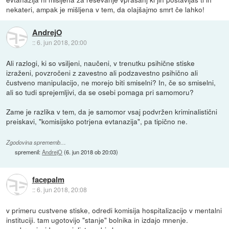
nekateri, ampak je mišljena v tem, da olajšajmo smrt če lahko!
AndrejO
::
6. jun 2018, 20:00
Ali razlogi, ki so vsiljeni, naučeni, v trenutku psihične stiske
izraženi, povzročeni z zavestno ali podzavestno psihično ali
čustveno manipulacijo, ne morejo biti smiselni? In, če so smiselni,
ali so tudi sprejemljivi, da se osebi pomaga pri samomoru?
Zame je razlika v tem, da je samomor vsaj podvržen kriminalistični
preiskavi, "komisijsko potrjena evtanazija", pa tipično ne.
Zgodovina sprememb…
spremenil:
AndrejO
(
6. jun 2018 ob 20:03
)
facepalm
::
6. jun 2018, 20:08
v primeru custvene stiske, odredi komisija hospitalizacijo v mentalni
instituciji. tam ugotovijo "stanje" bolnika in izdajo mnenje.