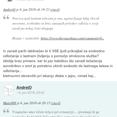
AndrejO
je
6. jun 2018 ob 19:23
izjavil
:
Pravica nad lastnim telesom je eno, ugotavljanje kdaj človek
suvereno, svobodno in brez zunanjih pritiskov odloča o svoji
usodi pa nekaj čisto drugega.
Branje v razmislek:
https://www.theguardian.com/commentisfr...
in zaradi parih labilnežev bi ti VSE ljudi prikrajšal za svobodno
odločanje o lastnem življenju s pomočjo strokovne službe?
idiotija brez primere. ker bi par bebčkov šlo zaradi težačenja
sorodnikov v smrt je potrebno ukiniti svobodo do lastnega telesa in
odločanja...
bistroumni slovenčki pri iskanju dlake v jajcu, nimaš kaj...
AndrejO
::
6. jun 2018, 20:42
Mato989
je
6. jun 2018 ob 20:15
izjavil
:
V napačno smer iščete težave pri evtanaziji.... vprašanje ki ga
postavlja AndrejO bi bilo smiselno, samo če ne bi oseba ki je