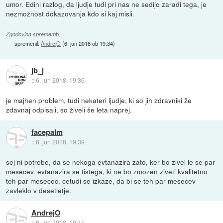
umor. Edini razlog, da ljudje tudi pri nas ne sedijo zaradi tega, je
nezmožnost dokazovanja kdo si kaj misli.
Zgodovina sprememb…
spremenil:
AndrejO
(
6. jun 2018 ob 19:34
)
jb_j
::
6. jun 2018, 19:36
je majhen problem, tudi nekateri ljudje, ki so jih zdravniki že
zdavnaj odpisali, so živeli še leta naprej.
facepalm
::
6. jun 2018, 19:39
sej ni potrebe, da se nekoga evtanazira zato, ker bo zivel le se par
mesecev. evtanazira se tistega, ki ne bo zmozen ziveti kvalitetno
teh par mesecec. cetudi se izkaze, da bi se teh par mesecev
zavleklo v desetletje.
AndrejO
::
6. jun 2018, 19:41