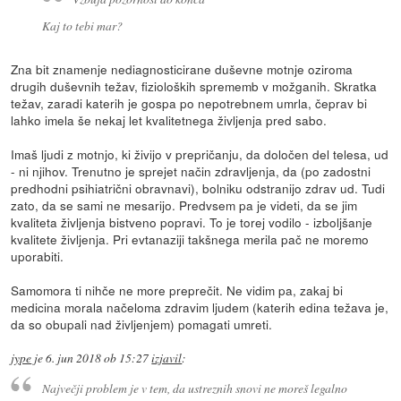
Kaj to tebi mar?
Zna bit znamenje nediagnosticirane duševne motnje oziroma
drugih duševnih težav, fizioloških sprememb v možganih. Skratka
težav, zaradi katerih je gospa po nepotrebnem umrla, čeprav bi
lahko imela še nekaj let kvalitetnega življenja pred sabo.
Imaš ljudi z motnjo, ki živijo v prepričanju, da določen del telesa, ud
- ni njihov. Trenutno je sprejet način zdravljenja, da (po zadostni
predhodni psihiatrični obravnavi), bolniku odstranijo zdrav ud. Tudi
zato, da se sami ne mesarijo. Predvsem pa je videti, da se jim
kvaliteta življenja bistveno popravi. To je torej vodilo - izboljšanje
kvalitete življenja. Pri evtanaziji takšnega merila pač ne moremo
uporabiti.
Samomora ti nihče ne more preprečit. Ne vidim pa, zakaj bi
medicina morala načeloma zdravim ljudem (katerih edina težava je,
da so obupali nad življenjem) pomagati umreti.
jype
je
6. jun 2018 ob 15:27
izjavil
:
Največji problem je v tem, da ustreznih snovi ne moreš legalno