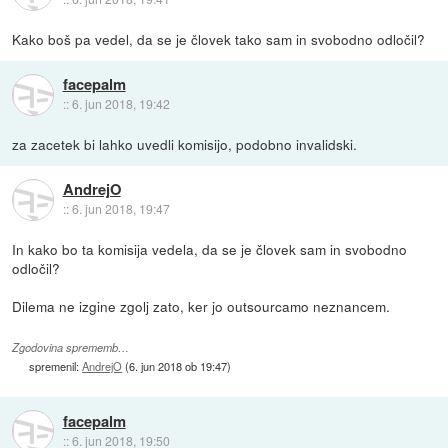
Kako boš pa vedel, da se je človek tako sam in svobodno odločil?
facepalm
::
6. jun 2018, 19:42
za zacetek bi lahko uvedli komisijo, podobno invalidski.
AndrejO
::
6. jun 2018, 19:47
In kako bo ta komisija vedela, da se je človek sam in svobodno
odločil?
Dilema ne izgine zgolj zato, ker jo outsourcamo neznancem.
Zgodovina sprememb…
spremenil:
AndrejO
(
6. jun 2018 ob 19:47
)
facepalm
::
6. jun 2018, 19:50