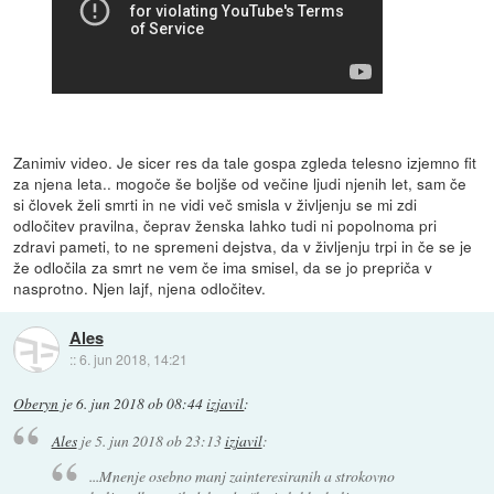
Zanimiv video. Je sicer res da tale gospa zgleda telesno izjemno fit
za njena leta.. mogoče še boljše od večine ljudi njenih let, sam če
si človek želi smrti in ne vidi več smisla v življenju se mi zdi
odločitev pravilna, čeprav ženska lahko tudi ni popolnoma pri
zdravi pameti, to ne spremeni dejstva, da v življenju trpi in če se je
že odločila za smrt ne vem če ima smisel, da se jo prepriča v
nasprotno. Njen lajf, njena odločitev.
Ales
::
6. jun 2018, 14:21
Oberyn
je
6. jun 2018 ob 08:44
izjavil
:
Ales
je
5. jun 2018 ob 23:13
izjavil
:
...Mnenje osebno manj zainteresiranih a strokovno