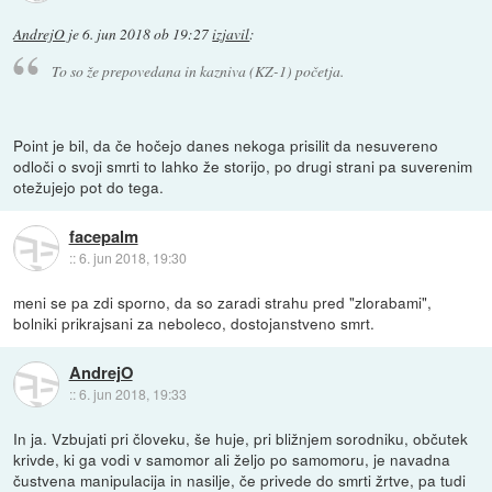
AndrejO
je
6. jun 2018 ob 19:27
izjavil
:
To so že prepovedana in kazniva (KZ-1) početja.
Point je bil, da če hočejo danes nekoga prisilit da nesuvereno
odloči o svoji smrti to lahko že storijo, po drugi strani pa suverenim
otežujejo pot do tega.
facepalm
::
6. jun 2018, 19:30
meni se pa zdi sporno, da so zaradi strahu pred "zlorabami",
bolniki prikrajsani za neboleco, dostojanstveno smrt.
AndrejO
::
6. jun 2018, 19:33
In ja. Vzbujati pri človeku, še huje, pri bližnjem sorodniku, občutek
krivde, ki ga vodi v samomor ali željo po samomoru, je navadna
čustvena manipulacija in nasilje, če privede do smrti žrtve, pa tudi