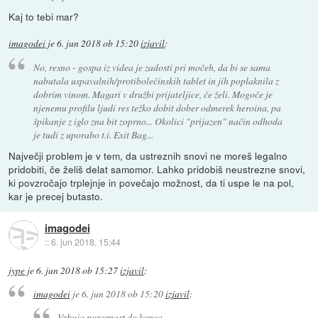
Kaj to tebi mar?
imagodei
je
6. jun 2018 ob 15:20
izjavil
:
No, resno - gospa iz videa je zadosti pri močeh, da bi se sama
nabutala uspavalnih/protibolečinskih tablet in jih poplaknila z
dobrim vinom. Magari v družbi prijateljice, če želi. Mogoče je
njenemu profilu ljudi res težko dobit dober odmerek heroina, pa
špikanje z iglo zna bit zoprno... Okolici "prijazen" način odhoda
je tudi z uporabo t.i. Exit Bag...
Največji problem je v tem, da ustreznih snovi ne moreš legalno
pridobiti, če želiš delat samomor. Lahko pridobiš neustrezne snovi,
ki povzročajo trplejnje in povečajo možnost, da ti uspe le na pol,
kar je precej butasto.
imagodei
::
6. jun 2018, 15:44
jype
je
6. jun 2018 ob 15:27
izjavil
:
imagodei
je
6. jun 2018 ob 15:20
izjavil
:
Vzbuja pozornost do konca