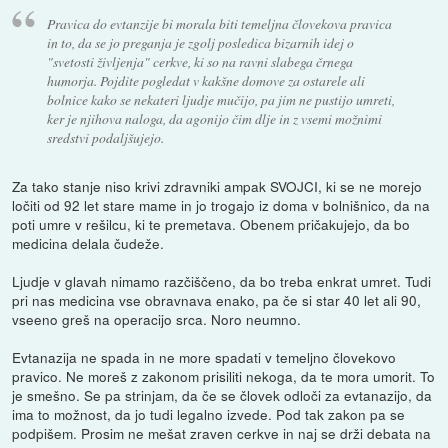
Pravica do evtanzije bi morala biti temeljna človekova pravica
in to, da se jo preganja je zgolj posledica bizarnih idej o
"svetosti življenja" cerkve, ki so na ravni slabega črnega
humorja. Pojdite pogledat v kakšne domove za ostarele ali
bolnice kako se nekateri ljudje mučijo, pa jim ne pustijo umreti,
ker je njihova naloga, da agonijo čim dlje in z vsemi možnimi
sredstvi podaljšujejo.
Za tako stanje niso krivi zdravniki ampak SVOJCI, ki se ne morejo
ločiti od 92 let stare mame in jo trogajo iz doma v bolnišnico, da na
poti umre v rešilcu, ki te premetava. Obenem pričakujejo, da bo
medicina delala čudeže.
Ljudje v glavah nimamo razčiščeno, da bo treba enkrat umret. Tudi
pri nas medicina vse obravnava enako, pa če si star 40 let ali 90,
vseeno greš na operacijo srca. Noro neumno.
Evtanazija ne spada in ne more spadati v temeljno človekovo
pravico. Ne moreš z zakonom prisiliti nekoga, da te mora umorit. To
je smešno. Se pa strinjam, da če se človek odloči za evtanazijo, da
ima to možnost, da jo tudi legalno izvede. Pod tak zakon pa se
podpišem. Prosim ne mešat zraven cerkve in naj se drži debata na