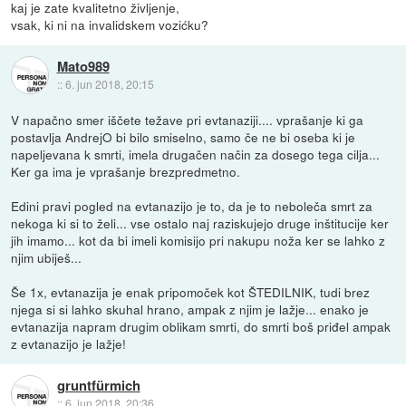
kaj je zate kvalitetno življenje,
vsak, ki ni na invalidskem vozićku?
Mato989
::
6. jun 2018, 20:15
V napačno smer iščete težave pri evtanaziji.... vprašanje ki ga
postavlja AndrejO bi bilo smiselno, samo če ne bi oseba ki je
napeljevana k smrti, imela drugačen način za dosego tega cilja...
Ker ga ima je vprašanje brezpredmetno.
Edini pravi pogled na evtanazijo je to, da je to neboleča smrt za
nekoga ki si to želi... vse ostalo naj raziskujejo druge inštitucije ker
jih imamo... kot da bi imeli komisijo pri nakupu noža ker se lahko z
njim ubiješ...
Še 1x, evtanazija je enak pripomoček kot ŠTEDILNIK, tudi brez
njega si si lahko skuhal hrano, ampak z njim je lažje... enako je
evtanazija napram drugim oblikam smrti, do smrti boš priđel ampak
z evtanazijo je lažje!
gruntfürmich
::
6. jun 2018, 20:36