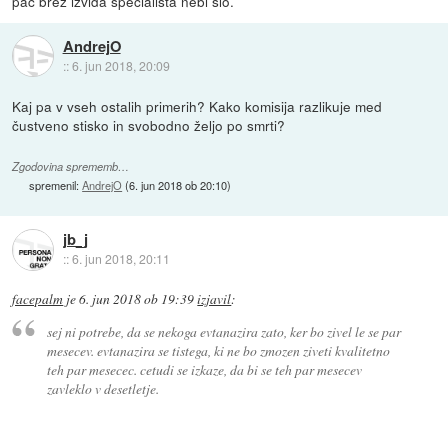
pac brez izvida specialista nebi slo.
AndrejO
::
6. jun 2018, 20:09
Kaj pa v vseh ostalih primerih? Kako komisija razlikuje med
čustveno stisko in svobodno željo po smrti?
Zgodovina sprememb…
spremenil:
AndrejO
(
6. jun 2018 ob 20:10
)
jb_j
::
6. jun 2018, 20:11
facepalm
je
6. jun 2018 ob 19:39
izjavil
:
sej ni potrebe, da se nekoga evtanazira zato, ker bo zivel le se par
mesecev. evtanazira se tistega, ki ne bo zmozen ziveti kvalitetno
teh par mesecec. cetudi se izkaze, da bi se teh par mesecev
zavleklo v desetletje.