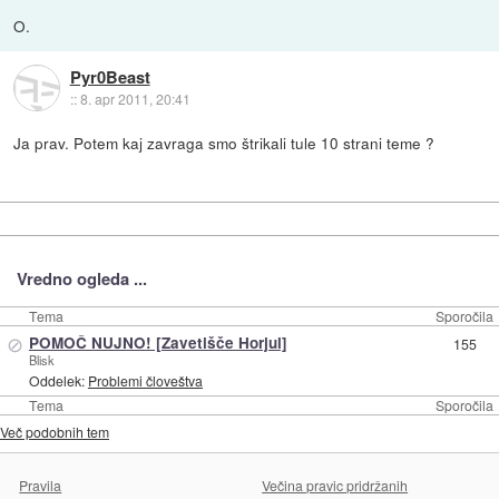
O.
Pyr0Beast
::
8. apr 2011, 20:41
Ja prav. Potem kaj zavraga smo štrikali tule 10 strani teme ?
Vredno ogleda ...
Tema
Sporočila
⊘
POMOČ NUJNO! [Zavetišče Horjul]
155
Blisk
Oddelek:
Problemi človeštva
Tema
Sporočila
Več podobnih tem
Pravila
Večina pravic pridržanih