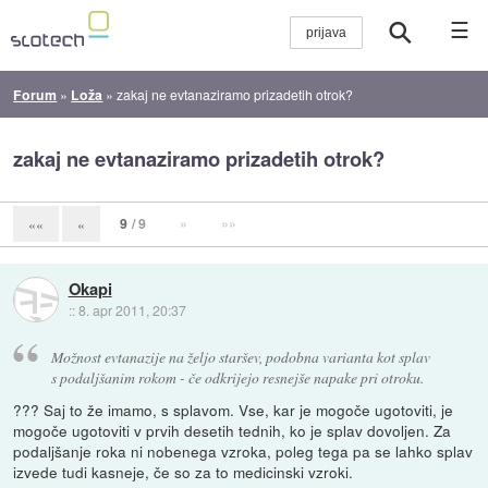
☰
Forum
»
Loža
»
zakaj ne evtanaziramo prizadetih otrok?
zakaj ne evtanaziramo prizadetih otrok?
9
/ 9
»
»»
««
«
Okapi
::
8. apr 2011, 20:37
Možnost evtanazije na željo staršev, podobna varianta kot splav
s podaljšanim rokom - če odkrijejo resnejše napake pri otroku.
??? Saj to že imamo, s splavom. Vse, kar je mogoče ugotoviti, je
mogoče ugotoviti v prvih desetih tednih, ko je splav dovoljen. Za
podaljšanje roka ni nobenega vzroka, poleg tega pa se lahko splav
izvede tudi kasneje, če so za to medicinski vzroki.