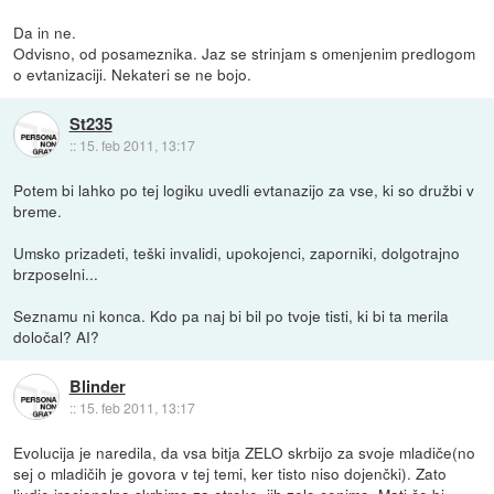
Da in ne.
Odvisno, od posameznika. Jaz se strinjam s omenjenim predlogom
o evtanizaciji. Nekateri se ne bojo.
St235
::
15. feb 2011, 13:17
Potem bi lahko po tej logiku uvedli evtanazijo za vse, ki so družbi v
breme.
Umsko prizadeti, teški invalidi, upokojenci, zaporniki, dolgotrajno
brzposelni...
Seznamu ni konca. Kdo pa naj bi bil po tvoje tisti, ki bi ta merila
določal? AI?
Blinder
::
15. feb 2011, 13:17
Evolucija je naredila, da vsa bitja ZELO skrbijo za svoje mladiče(no
sej o mladičih je govora v tej temi, ker tisto niso dojenčki). Zato
ljudje iracionalno skrbimo za otroke, jih zelo cenimo. Mati če bi