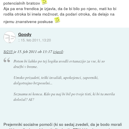
potencialnih bratcov
Aja pa ena frendica je izjavla, da če bi bilo po njeno, mati ko bi
rodila otroka bi imela možnost, da podari otroka, da delajo na
njemu znanstvene poskuse
Goody
::
15. feb 2011, 13:20
St235
je
15. feb 2011 ob 13:17
izjavil
:
Potem bi lahko po tej logiku uvedli evtanazijo za vse, ki so
družbi v breme.
Umsko prizadeti, teški invalidi, upokojenci, zaporniki,
dolgotrajno brzposelni...
Seznamu ni konca. Kdo pa naj bi bil po tvoje tisti, ki bi ta merila
določal? AI?
Prejemniki socialne pomoči (ki so sedaj zvedeli, da je bodo morali