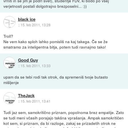
vrniti in se jim je podrl svet), študentje FDV, ki bodo po vsej
verjetnosti postali dolgotrajno brezposelni... :))
black ice
::
15. feb 2011, 13:28
Troll?
Ne vem kako sploh lahko pomisliš na kaj takega. Če se že
smatramo za inteligentna bitja, potem tudi ravnajmo tako!
Good Guy
::
15. feb 2011, 13:33
upam da se tebi rodi tak otrok, da spremeniš tvoje butasto
mišljenje
TheJack
::
15. feb 2011, 13:41
Tudi jaz sem, samokritično priznam, popolnoma brez empatije. Zato
se tudi meni včasih porajajo takšna vprašanja. Ampak samokritičen
kot sem, si priznam, da bi razloge, zakaj se prizadetih otrok ne