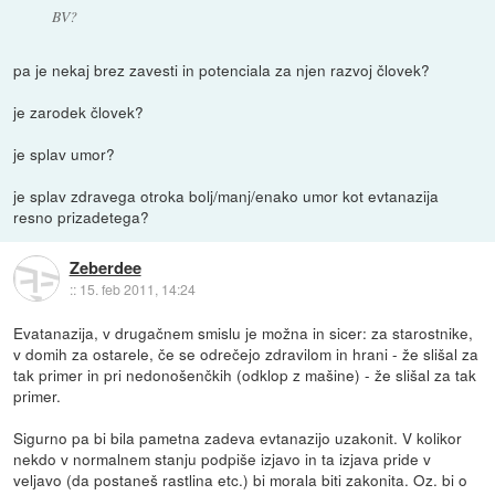
BV?
pa je nekaj brez zavesti in potenciala za njen razvoj človek?
je zarodek človek?
je splav umor?
je splav zdravega otroka bolj/manj/enako umor kot evtanazija
resno prizadetega?
Zeberdee
::
15. feb 2011, 14:24
Evatanazija, v drugačnem smislu je možna in sicer: za starostnike,
v domih za ostarele, če se odrečejo zdravilom in hrani - že slišal za
tak primer in pri nedonošenčkih (odklop z mašine) - že slišal za tak
primer.
Sigurno pa bi bila pametna zadeva evtanazijo uzakonit. V kolikor
nekdo v normalnem stanju podpiše izjavo in ta izjava pride v
veljavo (da postaneš rastlina etc.) bi morala biti zakonita. Oz. bi o