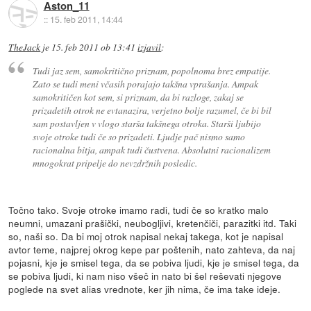
Aston_11
::
15. feb 2011, 14:44
TheJack
je
15. feb 2011 ob 13:41
izjavil
:
Tudi jaz sem, samokritično priznam, popolnoma brez empatije.
Zato se tudi meni včasih porajajo takšna vprašanja. Ampak
samokritičen kot sem, si priznam, da bi razloge, zakaj se
prizadetih otrok ne evtanazira, verjetno bolje razumel, če bi bil
sam postavljen v vlogo starša takšnega otroka. Starši ljubijo
svoje otroke tudi če so prizadeti. Ljudje pač nismo samo
racionalna bitja, ampak tudi čustvena. Absolutni racionalizem
mnogokrat pripelje do nevzdržnih posledic.
Točno tako. Svoje otroke imamo radi, tudi če so kratko malo
neumni, umazani prašički, neubogljivi, kretenčiči, parazitki itd. Taki
so, naši so. Da bi moj otrok napisal nekaj takega, kot je napisal
avtor teme, najprej okrog kepe par poštenih, nato zahteva, da naj
pojasni, kje je smisel tega, da se pobiva ljudi, kje je smisel tega, da
se pobiva ljudi, ki nam niso všeč in nato bi šel reševati njegove
poglede na svet alias vrednote, ker jih nima, če ima take ideje.