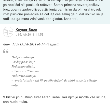
ga nebi šel niti poskusit reševat. Sam v primeru novorojenčkov
brez upanja zadovoljivega življenja pa mislim da bi moral človek
imet psihične posledice za cel lajf češ zakaj ga ni dal ubit ko se je
rodil, da ga mora zdaj vsak dan gledat, kako trpi.
Keyser Soze
::
15. feb 2011, 14:53
Aston_11
je
15. feb 2011 ob 14:48
izjavil
:
Pod prvo alinejo:
- sedaj pa so kaj?
Pod drugo aliejo:
- it makes US human
Pod tretjo alinejo:
- vprašaj starše - eni jih pustijo državi, da skrbi zanje in uživajo
dalje
V bistvu jih pustimo živet zaradi sebe. Ker njim je morda vse skupaj
ena huda muka.