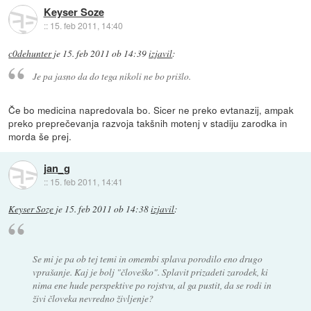
Keyser Soze
::
15. feb 2011, 14:40
c0dehunter
je
15. feb 2011 ob 14:39
izjavil
:
Je pa jasno da do tega nikoli ne bo prišlo.
Če bo medicina napredovala bo. Sicer ne preko evtanazij, ampak
preko preprečevanja razvoja takšnih motenj v stadiju zarodka in
morda še prej.
jan_g
::
15. feb 2011, 14:41
Keyser Soze
je
15. feb 2011 ob 14:38
izjavil
:
Se mi je pa ob tej temi in omembi splava porodilo eno drugo
vprašanje. Kaj je bolj "človeško". Splavit prizadeti zarodek, ki
nima ene hude perspektive po rojstvu, al ga pustit, da se rodi in
živi človeka nevredno življenje?