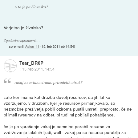
A to je pa človeško?
Verjetno je živalsko?
Zgodovina sprememb…
spremenil:
Aston_11
(
15. feb 2011 ob 14:54
)
Tear_DR0P
::
15. feb 2011, 14:54
zakaj ne evtanaziramo prizadetih otrok?
zato ker imamo kot družba dovolj resursov, da jih lahko
vzdržujemo. v družbah, kjer je resursov primanjkovalo, so
nezmožne preživetja pobili oziroma pustili umreti. preprosto. če ne
bi imeli rwsursov na odbet, bi tudi mi pobijali pohabljence.
če je pa vprašanje zakaj je pametno porabit resurse za
vzdrževanje takšnih ljudi, well - zakaj pa se resurse porablja za