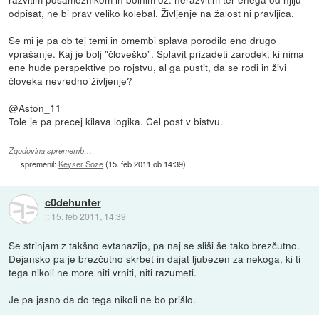
odpisat, ne bi prav veliko kolebal. Življenje na žalost ni pravljica.
Se mi je pa ob tej temi in omembi splava porodilo eno drugo
vprašanje. Kaj je bolj "človeško". Splavit prizadeti zarodek, ki nima
ene hude perspektive po rojstvu, al ga pustit, da se rodi in živi
človeka nevredno življenje?
@Aston_11
Tole je pa precej kilava logika. Cel post v bistvu.
Zgodovina sprememb…
spremenil:
Keyser Soze
(
15. feb 2011 ob 14:39
)
c0dehunter
::
15. feb 2011, 14:39
Se strinjam z takšno evtanazijo, pa naj se sliši še tako brezčutno.
Dejansko pa je brezčutno skrbet in dajat ljubezen za nekoga, ki ti
tega nikoli ne more niti vrniti, niti razumeti.
Je pa jasno da do tega nikoli ne bo prišlo.