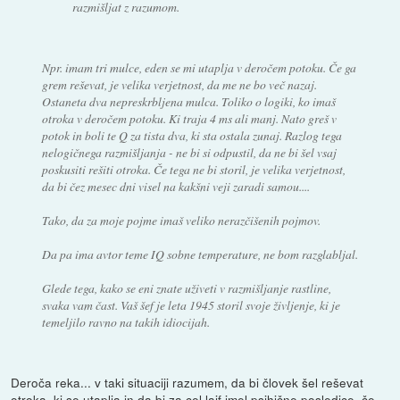
razmišljat z razumom.
Npr. imam tri mulce, eden se mi utaplja v deročem potoku. Če ga
grem reševat, je velika verjetnost, da me ne bo več nazaj.
Ostaneta dva nepreskrbljena mulca. Toliko o logiki, ko imaš
otroka v deročem potoku. Ki traja 4 ms ali manj. Nato greš v
potok in boli te Q za tista dva, ki sta ostala zunaj. Razlog tega
nelogičnega razmišljanja - ne bi si odpustil, da ne bi šel vsaj
poskusiti rešiti otroka. Če tega ne bi storil, je velika verjetnost,
da bi čez mesec dni visel na kakšni veji zaradi samou....
Tako, da za moje pojme imaš veliko nerazčišenih pojmov.
Da pa ima avtor teme IQ sobne temperature, ne bom razglabljal.
Glede tega, kako se eni znate uživeti v razmišljanje rastline,
svaka vam čast. Vaš šef je leta 1945 storil svoje življenje, ki je
temeljilo ravno na takih idiocijah.
Deroča reka... v taki situaciji razumem, da bi človek šel reševat
otroka, ki se utaplja in da bi za cel lajf imel psihične posledice, če