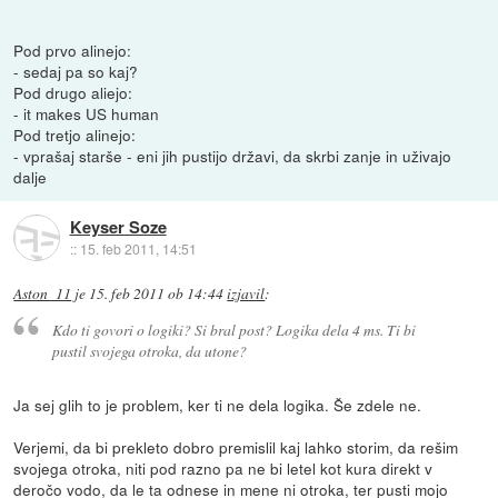
Pod prvo alinejo:
- sedaj pa so kaj?
Pod drugo aliejo:
- it makes US human
Pod tretjo alinejo:
- vprašaj starše - eni jih pustijo državi, da skrbi zanje in uživajo
dalje
Keyser Soze
::
15. feb 2011, 14:51
Aston_11
je
15. feb 2011 ob 14:44
izjavil
:
Kdo ti govori o logiki? Si bral post? Logika dela 4 ms. Ti bi
pustil svojega otroka, da utone?
Ja sej glih to je problem, ker ti ne dela logika. Še zdele ne.
Verjemi, da bi prekleto dobro premislil kaj lahko storim, da rešim
svojega otroka, niti pod razno pa ne bi letel kot kura direkt v
deročo vodo, da le ta odnese in mene ni otroka, ter pusti mojo