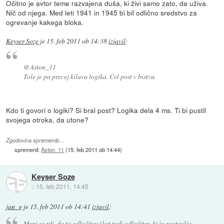
Očitno je avtor teme razvajena duša, ki živi samo zato, da uživa.
Nič od njega. Med leti 1941 in 1945 bi bil odlično sredstvo za
ogrevanje kakega bloka.
Keyser Soze
je
15. feb 2011 ob 14:38
izjavil
:
@Aston_11
Tole je pa precej kilava logika. Cel post v bistvu.
Kdo ti govori o logiki? Si bral post? Logika dela 4 ms. Ti bi pustil
svojega otroka, da utone?
Zgodovina sprememb…
spremenil:
Aston_11
(
15. feb 2011 ob 14:44
)
Keyser Soze
::
15. feb 2011, 14:45
jan_g
je
15. feb 2011 ob 14:41
izjavil
:
Meni se zdi, da ta odločitev (kot tudi odločitev, ki jo postavlja