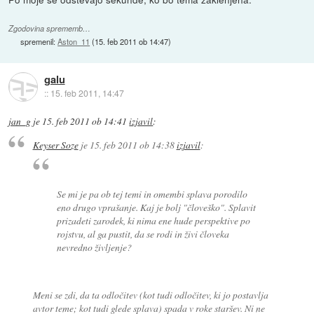
Zgodovina sprememb…
spremenil:
Aston_11
(
15. feb 2011 ob 14:47
)
galu
::
15. feb 2011, 14:47
jan_g
je
15. feb 2011 ob 14:41
izjavil
:
Keyser Soze
je
15. feb 2011 ob 14:38
izjavil
:
Se mi je pa ob tej temi in omembi splava porodilo
eno drugo vprašanje. Kaj je bolj "človeško". Splavit
prizadeti zarodek, ki nima ene hude perspektive po
rojstvu, al ga pustit, da se rodi in živi človeka
nevredno življenje?
Meni se zdi, da ta odločitev (kot tudi odločitev, ki jo postavlja
avtor teme; kot tudi glede splava) spada v roke staršev. Ni ne