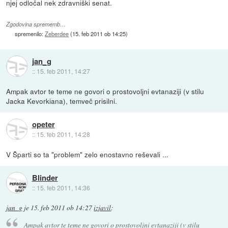
njej odločal nek zdravniški senat.
Zgodovina sprememb…
spremenilo:
Zeberdee
(
15. feb 2011 ob 14:25
)
jan_g
::
15. feb 2011, 14:27
Ampak avtor te teme ne govori o prostovoljni evtanaziji (v stilu
Jacka Kevorkiana), temveč prisilni.
opeter
::
15. feb 2011, 14:28
V Šparti so ta "problem" zelo enostavno reševali ...
Blinder
::
15. feb 2011, 14:36
jan_g
je
15. feb 2011 ob 14:27
izjavil
:
Ampak avtor te teme ne govori o prostovoljni evtanaziji (v stilu