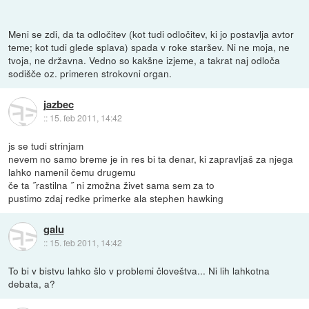
Meni se zdi, da ta odločitev (kot tudi odločitev, ki jo postavlja avtor
teme; kot tudi glede splava) spada v roke staršev. Ni ne moja, ne
tvoja, ne državna. Vedno so kakšne izjeme, a takrat naj odloča
sodišče oz. primeren strokovni organ.
jazbec
::
15. feb 2011, 14:42
js se tudi strinjam
nevem no samo breme je in res bi ta denar, ki zapravljaš za njega
lahko namenil čemu drugemu
če ta ˝rastilna ˝ ni zmožna živet sama sem za to
pustimo zdaj redke primerke ala stephen hawking
galu
::
15. feb 2011, 14:42
To bi v bistvu lahko šlo v problemi človeštva... Ni lih lahkotna
debata, a?