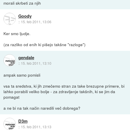
morali skrbeti za njih
Goody
::
15. feb 2011, 13:06
Ker smo ljudje.
(za razliko od enih ki pišejo takšne "razloge")
gendale
::
15. feb 2011, 13:10
ampak samo pomisli
vsa ta sredstva, ki jih zmečemo stran za take brezupne primere, bi
lahko porabili veliko bolje - za zdravljenje takšnih, ki se jim da
pomagat
a ne bi na tak način naredili več dobrega?
D3m
::
15. feb 2011, 13:13