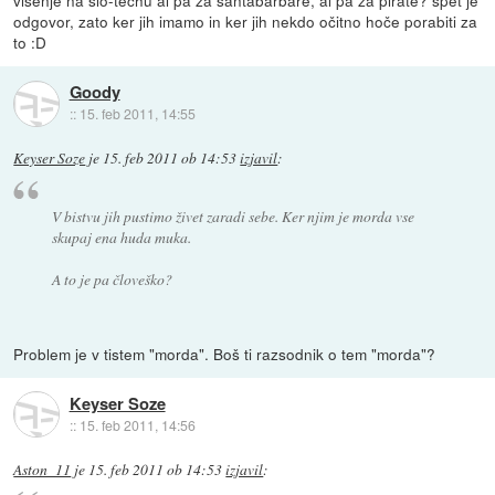
visenje na slo-techu al pa za santabarbare, al pa za pirate? spet je
odgovor, zato ker jih imamo in ker jih nekdo očitno hoče porabiti za
to :D
Goody
::
15. feb 2011, 14:55
Keyser Soze
je
15. feb 2011 ob 14:53
izjavil
:
V bistvu jih pustimo živet zaradi sebe. Ker njim je morda vse
skupaj ena huda muka.
A to je pa človeško?
Problem je v tistem "morda". Boš ti razsodnik o tem "morda"?
Keyser Soze
::
15. feb 2011, 14:56
Aston_11
je
15. feb 2011 ob 14:53
izjavil
: