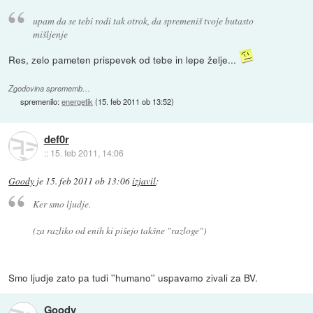
upam da se tebi rodi tak otrok, da spremeniš tvoje butasto
mišljenje
Res, zelo pameten prispevek od tebe in lepe želje...
Zgodovina sprememb…
spremenilo:
energetik
(
15. feb 2011 ob 13:52
)
def0r
::
15. feb 2011, 14:06
Goody
je
15. feb 2011 ob 13:06
izjavil
:
Ker smo ljudje.
(za razliko od enih ki pišejo takšne "razloge")
Smo ljudje zato pa tudi ''humano'' uspavamo zivali za BV.
Goody