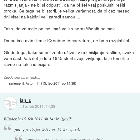
razmišljanja - ne bi si odpustil, da ne bi šel vsaj poskusiti rešiti
otroka. Če tega ne bi storil, je velika verjetnost, da bi čez mesec
dni visel na kakšni veji zaradi samou....
Tako, da za moje pojme imaš veliko nerazčišenih pojmov.
Da pa ima avtor teme IQ sobne temperature, ne bom razglabljal.
Glede tega, kako se eni znate uživeti v razmišljanje rastline, svaka
vam čast. Vaš šef je leta 1945 storil svoje življenje, ki je temeljilo
ravno na takih idiocijah.
Zgodovina sprememb…
spremenil:
Aston_11
(
15. feb 2011 ob 14:38
)
jan_g
::
15. feb 2011, 14:38
Blinder
je
15. feb 2011 ob 14:36
izjavil
:
jan_g
je
15. feb 2011 ob 14:27
izjavil
:
Ampak avtor te teme ne govori o prostovoljni