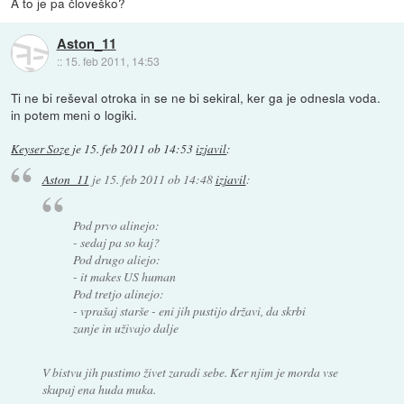
A to je pa človeško?
Aston_11
::
15. feb 2011, 14:53
Ti ne bi reševal otroka in se ne bi sekiral, ker ga je odnesla voda.
in potem meni o logiki.
Keyser Soze
je
15. feb 2011 ob 14:53
izjavil
:
Aston_11
je
15. feb 2011 ob 14:48
izjavil
:
Pod prvo alinejo:
- sedaj pa so kaj?
Pod drugo aliejo:
- it makes US human
Pod tretjo alinejo:
- vprašaj starše - eni jih pustijo državi, da skrbi
zanje in uživajo dalje
V bistvu jih pustimo živet zaradi sebe. Ker njim je morda vse
skupaj ena huda muka.