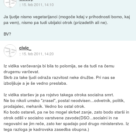
::
15. feb 2011, 14:10
Ja ljudje nismo vegetarijanci (mogoče kdaj v prihodnosti bomo, kaj
pa vem), nismo pa tudi ubijalci otrok (prizadetih ali ne).
BV?
civic_
::
15. feb 2011, 14:20
Iz vidika varčevanja bi bila to polomija, se da tudi na čemu
drugemu varčevat.
Skrb za take ljudi odraža razvitost neke družbe. Pri nas se
izboljšuje a je še vedno preslaba.
Iz vidika staršev je pa rojstvo takega otroka socialna smrt.
Ne bo nikoli umsko "zrasel", postal neodvisen...odvetnik, politik,
prodajalec, mehanik. Vedno bo ostal otrok.
Ko bodo ostareli, pa ne bo mogel skrbet zanje, zato bodo starši in
otrok odšli v socialno varstvene zavode(DSO...socialni in ne
negovalni se jim reče, zato ker spadajo pod drugo ministerstvo. Iz
tega razloga je kadrovska zasedba obupna.)