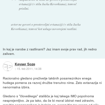
evtanaziji (v stilu Jacka Kevorkiana), temveč
prisilni.
avtor ne govori o prostovoljni evtanaziji (v stilu Jacka
Kevorkiana), temveč kot uslugo novorojeni rastlini.
In kaj je narobe z rastlinami? Jaz imam svoje prav rad, jih redno
zalivam.
Keyser Soze
::
15. feb 2011, 14:38
Racionalno gledano preživetje takšnih posameznikov enega
hudega pomena za razvoj družbe trenutno nima. Zato evtanazija ni
nenormalna izbira.
Gledano s "človeškega" stališča je kaj takega IMO popolnoma
nesprejemljivo. Je pa tako, da če bi moral izbirat med zdravim,
razvitim posameznikom in bolnim oz. nerazvitim ter enega od njiju