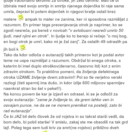
izbirala med svojo smrtjo in smrtjo njenega dojenčka bi raje sama
umrla, čepravi bi potem dojenček in njegovi bratje ostali brez
matere
ampak to mater ne zanima, ker ni sposobna razmišljat z
razumom. En primer tega precenjevanja otrok je naprimer, ko se
zgodi nesreča, pa bereš v novicah "
v avtobusni nesreči umrlo 50
k". In ljudje ko to berejo si rečejo "o moj bog,
ljudi, med njimi en otro
en bogi otrok je umrl, kako mi je žal zanj". Za ostalih 49 odraslih pa
jih boli k
Tako da kdor odloča o eutanaziji takih primerov kot je podal avtor
teme ne uspe razmišljat z razumom. Obdržal bi enega otroka, s
katerim bi imel duplo stroškov(denarno, časovno itd) kot z enim
zdravim otrokom. To praktično pomeni, da življenje defektnega
otroka UZAME življenje dvem zdravim!! Pol so tle verjetno verski
razlogi (tisti spermij ima dušo, in kdor izlije 600 miljonov spermijev
naenkrat stran bo šel v pekel!!).
Na koncu povem še kar je izjavil en odrasel, ki se je odločil za
svojo eutanazijo: "
zame je žviljenje to, da grem lahko ven in
osvajam punce, ne da se ne morem premikat na postelji, zato bi
".
rad eutanazijo
Če bi JAZ bil defo človek že od rojstva in so takrat starši vedli, da
bom defo, bi pobil starše! V smislu, zakaj ste me obsodili na tak grd
lajf. Poleg tega sem tudi kriv za smrt(ne-rojstvo) približno dveh