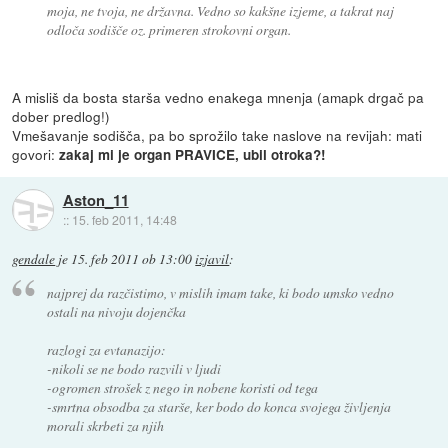
moja, ne tvoja, ne državna. Vedno so kakšne izjeme, a takrat naj
odloča sodišče oz. primeren strokovni organ.
A misliš da bosta starša vedno enakega mnenja (amapk drgač pa
dober predlog!)
Vmešavanje sodišča, pa bo sprožilo take naslove na revijah: mati
govori:
zakaj mi je organ PRAVICE, ubil otroka?!
Aston_11
::
15. feb 2011, 14:48
gendale
je
15. feb 2011 ob 13:00
izjavil
:
najprej da razčistimo, v mislih imam take, ki bodo umsko vedno
ostali na nivoju dojenčka
razlogi za evtanazijo:
-nikoli se ne bodo razvili v ljudi
-ogromen strošek z nego in nobene koristi od tega
-smrtna obsodba za starše, ker bodo do konca svojega življenja
morali skrbeti za njih