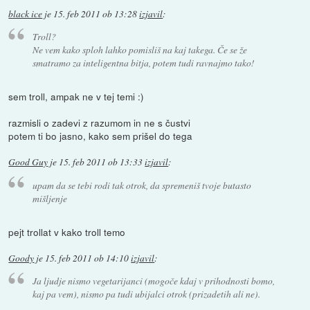
black ice
je
15. feb 2011 ob 13:28
izjavil
:
Troll?
Ne vem kako sploh lahko pomisliš na kaj takega. Če se že
smatramo za inteligentna bitja, potem tudi ravnajmo tako!
sem troll, ampak ne v tej temi :)
razmisli o zadevi z razumom in ne s čustvi
potem ti bo jasno, kako sem prišel do tega
Good Guy
je
15. feb 2011 ob 13:33
izjavil
:
upam da se tebi rodi tak otrok, da spremeniš tvoje butasto
mišljenje
pejt trollat v kako troll temo
Goody
je
15. feb 2011 ob 14:10
izjavil
:
Ja ljudje nismo vegetarijanci (mogoče kdaj v prihodnosti bomo,
kaj pa vem), nismo pa tudi ubijalci otrok (prizadetih ali ne).