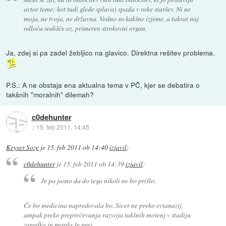
avtor teme; kot tudi glede splava) spada v roke staršev. Ni ne
moja, ne tvoja, ne državna. Vedno so kakšne izjeme, a takrat naj
odloča sodišče oz. primeren strokovni organ.
Ja, zdej si pa zadel žebljico na glavico. Direktna rešitev problema.
P.S.: A ne obstaja ena aktualna tema v PČ, kjer se debatira o
takšnih "moralnih" dilemah?
c0dehunter
::
15. feb 2011, 14:45
Keyser Soze
je
15. feb 2011 ob 14:40
izjavil
:
c0dehunter
je
15. feb 2011 ob 14:39
izjavil
:
Je pa jasno da do tega nikoli ne bo prišlo.
Če bo medicina napredovala bo. Sicer ne preko evtanazij,
ampak preko preprečevanja razvoja takšnih motenj v stadiju
zarodka in morda še prej.