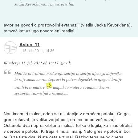
Jacka Kevorkiana), temveč prisilni.
avtor ne govori o prostovoljni evtanaziji (v stilu Jacka Kevorkiana),
temveč kot uslugo novorojeni rastlini.
Aston_11
::
15. feb 2011, 14:36
Blinder
je
15. feb 2011 ob 13:17
izjavil
:
Mati če bi izbirala med svojo smrtjo in smrtjo njenega dojenčka
bi raje sama umrla, čepravi bi potem dojenček in njegovi bratje
ostali brez matere
ampak to mater ne zanima, ker ni
sposobna razmišljat z razumom.
Npr. imam tri mulce, eden se mi utaplja v deročem potoku. Če ga
grem reševat, je velika verjetnost, da me ne bo več nazaj.
Ostaneta dva nepreskrbljena mulca. Toliko o logiki, ko imaš otroka
v deročem potoku. Ki traja 4 ms ali manj. Nato greš v potok in boli
te Q za tista dva, ki sta ostala zunaj. Razlog tega nelogičnega