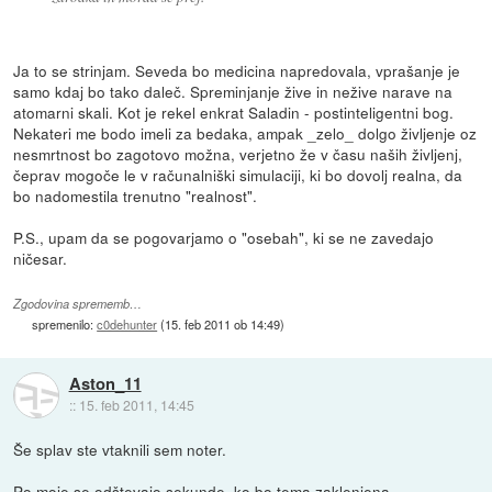
Ja to se strinjam. Seveda bo medicina napredovala, vprašanje je
samo kdaj bo tako daleč. Spreminjanje žive in nežive narave na
atomarni skali. Kot je rekel enkrat Saladin - postinteligentni bog.
Nekateri me bodo imeli za bedaka, ampak _zelo_ dolgo življenje oz
nesmrtnost bo zagotovo možna, verjetno že v času naših življenj,
čeprav mogoče le v računalniški simulaciji, ki bo dovolj realna, da
bo nadomestila trenutno "realnost".
P.S., upam da se pogovarjamo o "osebah", ki se ne zavedajo
ničesar.
Zgodovina sprememb…
spremenilo:
c0dehunter
(
15. feb 2011 ob 14:49
)
Aston_11
::
15. feb 2011, 14:45
Še splav ste vtaknili sem noter.
Po moje se odštevajo sekunde, ko bo tema zaklenjena.