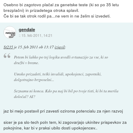
Osebno bi zagotovo plačal za genetske teste (ki so po 35 letu
brezplačni) in prizadetega otroka splavil.
Če bi se tak otrok rodil pa...ne vem in ne želim si izvedeti.
gendale
::
15. feb 2011, 14:21
St235
je
15. feb 2011 ob 13:17
izjavil
:
Potem bi lahko po tej logiku uvedli evtanazijo za vse, ki so
družbi v breme.
Umsko prizadeti, teški invalidi, upokojenci, zaporniki,
dolgotrajno brzposelni...
Seznamu ni konca. Kdo pa naj bi bil po tvoje tisti, ki bi ta merila
določal? AI?
jaz bi mejo postavil pri zavesti oziroma potencialu za njen razvoj
sicer je pa slo-tech poln tem, ki zagovarjajo ukinitev prispevkov za
pokojnine, kar bi v praksi ubilo dosti upokojencev..