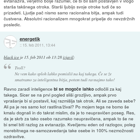
evtanazira, verjetno bolje razumel, če bi bil sam postavljen v vlogo
starša takšnega otroka. Starši ljubijo svoje otroke tudi če so
prizadeti. Ljudje pač nismo samo racionalna bitja, ampak tudi
čustvena. Absolutni racionalizem mnogokrat pripelje do nevzdržnih
posledic.
energetik
::
15. feb 2011, 13:44
black ice
je
15. feb 2011 ob 13:28
izjavil
:
Troll?
Ne vem kako sploh lahko pomisliš na kaj takega. Če se že
smatramo za inteligentna bitja, potem tudi ravnajmo tako!
Ravno zaradi inteligence
odločili za kaj
bi se mogoče lahko
takega. Sicer se na prvi pogled sliši grozljivo, ampak prvo
vprašanje bi si postavil, kaj razmišlja tak otrok. Ali se zaveda sebe?
Ali pa je res samo kot rastlina/žival? Po mojem tega ne bomo še
kmalu dognali in do takrat mislim, da je to neupravičen poseg. Res,
da je skrb za tako osebo razumsko neupravičena, ampak to še ne
bi smel biti razlog za evtanazijo. Kvečjemu eden od razlogov, poleg
morebitnega ne-samozavedanja take osebe in 100% nezmožnosti
ozdravitve.