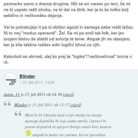
partnerko samo z dvema drugima. Niti se en mesec po tem, če mi
ne bi uspelo rešit otroka, ne bi dal na štrik, ker je to še toliko bolj
sebično in nečloveško dejanje.
Vsi te potrebujejo ti pa si običen egoist in samega sebe rešiš težav.
Ni to moj "modus operandi". Žal. Se mi pa smili tak folk, ker jev
svojem bistvu še slabši od avtorja te teme. Ampak jih ne obsojam,
ker je bila takšna rešitev edin logični izhod za njih.
Kakorkoli se obrneš, slej ko prej te "logika"/"nečlovečnost" brcne v
rit.
Blinder
::
15. feb 2011, 14:52
Aston_11
je
15. feb 2011 ob 14:36
izjavil
:
Blinder
je
15. feb 2011 ob 13:17
izjavil
:
Mati če bi izbirala med svojo smrtjo in smrtjo
njenega dojenčka bi raje sama umrla, čepravi bi
potem dojenček in njegovi bratje ostali brez matere
ampak to mater ne zanima, ker ni sposobna