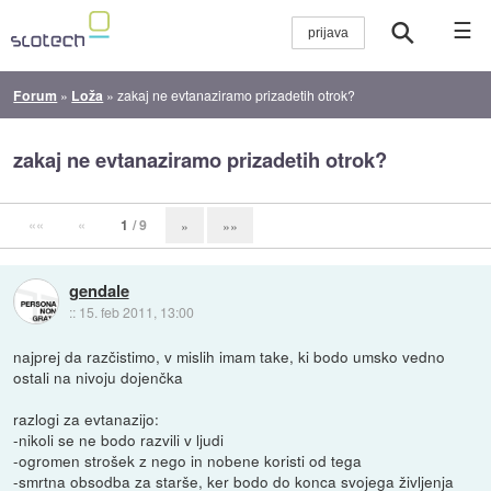
☰
Forum
»
Loža
»
zakaj ne evtanaziramo prizadetih otrok?
zakaj ne evtanaziramo prizadetih otrok?
««
«
1
/ 9
»
»»
gendale
::
15. feb 2011, 13:00
najprej da razčistimo, v mislih imam take, ki bodo umsko vedno
ostali na nivoju dojenčka
razlogi za evtanazijo:
-nikoli se ne bodo razvili v ljudi
-ogromen strošek z nego in nobene koristi od tega
-smrtna obsodba za starše, ker bodo do konca svojega življenja