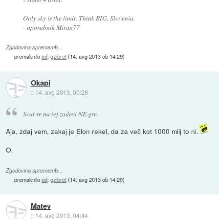
Only sky is the limit. Think BIG, Slovenia.
- uporabnik Miran77
Zgodovina sprememb…
premaknilo
od
:
gzibret
(
14. avg 2013 ob 14:29
)
Okapi
::
14. avg 2013, 00:28
Scat se na tej zadevi NE gre.
Aja, zdaj vem, zakaj je Elon rekel, da za več kot 1000 milj to ni.
O.
Zgodovina sprememb…
premaknilo
od
:
gzibret
(
14. avg 2013 ob 14:29
)
Matev
::
14. avg 2013, 04:44