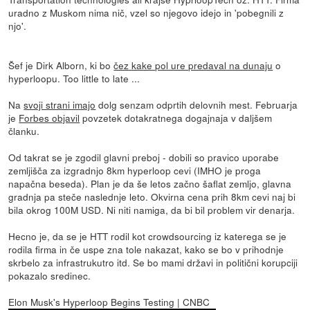
uradno z Muskom nima nič, vzel so njegovo idejo in 'pobegnili z
njo'.
Šef je Dirk Alborn, ki bo
čez kake pol ure predaval na dunaju
o
hyperloopu. Too little to late ...
Na
svoji strani imajo
dolg senzam odprtih delovnih mest. Februarja
je
Forbes objavil
povzetek dotakratnega dogajnaja v daljšem
članku.
Od takrat se je zgodil glavni preboj - dobili so pravico uporabe
zemljišča za izgradnjo 8km hyperloop cevi (IMHO je proga
napačna beseda). Plan je da še letos začno šaflat zemljo, glavna
gradnja pa steče naslednje leto. Okvirna cena prih 8km cevi naj bi
bila okrog 100M USD. Ni niti namiga, da bi bil problem vir denarja.
Hecno je, da se je HTT rodil kot crowdsourcing iz katerega se je
rodila firma in če uspe zna tole nakazat, kako se bo v prihodnje
skrbelo za infrastrukutro itd. Se bo mami državi in politični korupciji
pokazalo sredinec.
Elon Musk's Hyperloop Begins Testing | CNBC