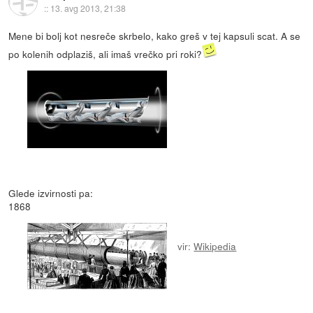
::
13. avg 2013, 21:38
Mene bi bolj kot nesreče skrbelo, kako greš v tej kapsuli scat. A se
po kolenih odplaziš, ali imaš vrečko pri roki?
Glede izvirnosti pa:
1868
vir:
Wikipedia