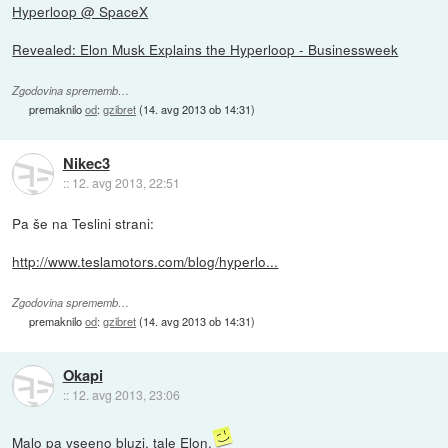
Hyperloop @ SpaceX
Revealed: Elon Musk Explains the Hyperloop - Businessweek
Zgodovina sprememb…
premaknilo
od
:
gzibret
(
14. avg 2013 ob 14:31
)
Nikec3
::
12. avg 2013, 22:51
Pa še na Teslini strani:
http://www.teslamotors.com/blog/hyperlo...
Zgodovina sprememb…
premaknilo
od
:
gzibret
(
14. avg 2013 ob 14:31
)
Okapi
::
12. avg 2013, 23:06
Malo pa vseeno bluzi, tale Elon.