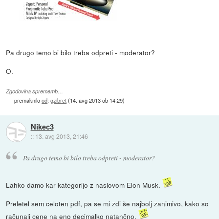
Pa drugo temo bi bilo treba odpreti - moderator?
O.
Zgodovina sprememb…
premaknilo
od
:
gzibret
(
14. avg 2013 ob 14:29
)
Nikec3
::
13. avg 2013, 21:46
Pa drugo temo bi bilo treba odpreti - moderator?
Lahko damo kar kategorijo z naslovom Elon Musk.
Preletel sem celoten pdf, pa se mi zdi še najbolj zanimivo, kako so
računali cene na eno decimalko natančno.