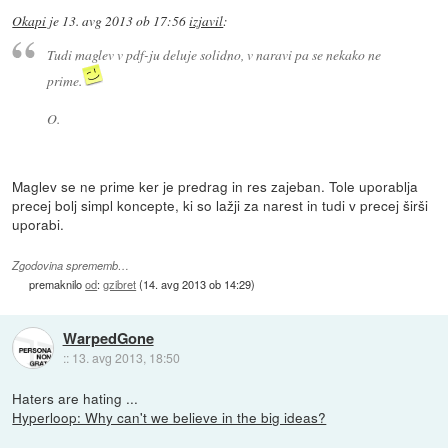
Okapi
je
13. avg 2013 ob 17:56
izjavil
:
Tudi maglev v pdf-ju deluje solidno, v naravi pa se nekako ne
prime.
O.
Maglev se ne prime ker je predrag in res zajeban. Tole uporablja
precej bolj simpl koncepte, ki so lažji za narest in tudi v precej širši
uporabi.
Zgodovina sprememb…
premaknilo
od
:
gzibret
(
14. avg 2013 ob 14:29
)
WarpedGone
::
13. avg 2013, 18:50
Haters are hating ...
Hyperloop: Why can't we believe in the big ideas?