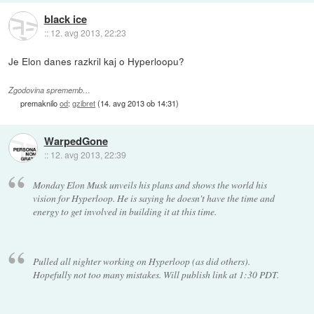
black ice
::
12. avg 2013, 22:23
Je Elon danes razkril kaj o Hyperloopu?
Zgodovina sprememb…
premaknilo
od
:
gzibret
(
14. avg 2013 ob 14:31
)
WarpedGone
::
12. avg 2013, 22:39
Monday Elon Musk unveils his plans and shows the world his
vision for Hyperloop. He is saying he doesn't have the time and
energy to get involved in building it at this time.
Pulled all nighter working on Hyperloop (as did others).
Hopefully not too many mistakes. Will publish link at 1:30 PDT.