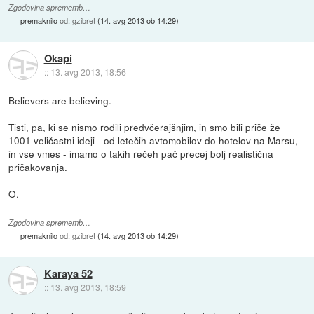
Zgodovina sprememb…
premaknilo
od
:
gzibret
(
14. avg 2013 ob 14:29
)
Okapi
::
13. avg 2013, 18:56
Believers are believing.
Tisti, pa, ki se nismo rodili predvčerajšnjim, in smo bili priče že
1001 veličastni ideji - od letečih avtomobilov do hotelov na Marsu,
in vse vmes - imamo o takih rečeh pač precej bolj realistična
pričakovanja.
O.
Zgodovina sprememb…
premaknilo
od
:
gzibret
(
14. avg 2013 ob 14:29
)
Karaya 52
::
13. avg 2013, 18:59