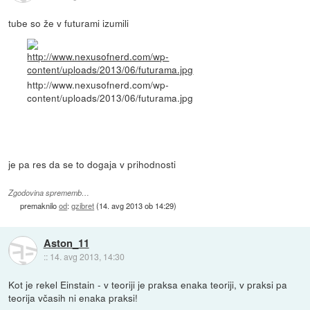
tube so že v futurami izumili
http://www.nexusofnerd.com/wp-
content/uploads/2013/06/futurama.jpg
je pa res da se to dogaja v prihodnosti
Zgodovina sprememb…
premaknilo
od
:
gzibret
(
14. avg 2013 ob 14:29
)
Aston_11
::
14. avg 2013, 14:30
Kot je rekel Einstain - v teoriji je praksa enaka teoriji, v praksi pa
teorija včasih ni enaka praksi!