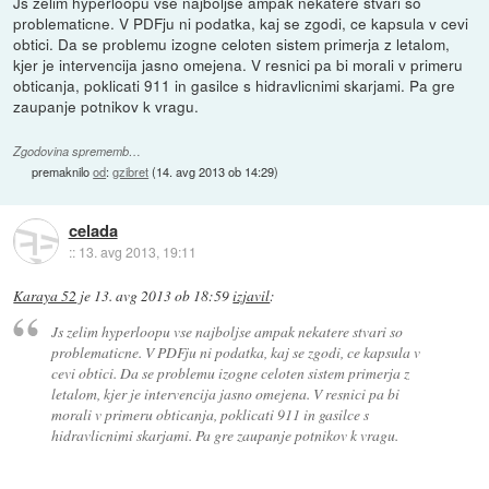
Js zelim hyperloopu vse najboljse ampak nekatere stvari so
problematicne. V PDFju ni podatka, kaj se zgodi, ce kapsula v cevi
obtici. Da se problemu izogne celoten sistem primerja z letalom,
kjer je intervencija jasno omejena. V resnici pa bi morali v primeru
obticanja, poklicati 911 in gasilce s hidravlicnimi skarjami. Pa gre
zaupanje potnikov k vragu.
Zgodovina sprememb…
premaknilo
od
:
gzibret
(
14. avg 2013 ob 14:29
)
celada
::
13. avg 2013, 19:11
Karaya 52
je
13. avg 2013 ob 18:59
izjavil
:
Js zelim hyperloopu vse najboljse ampak nekatere stvari so
problematicne. V PDFju ni podatka, kaj se zgodi, ce kapsula v
cevi obtici. Da se problemu izogne celoten sistem primerja z
letalom, kjer je intervencija jasno omejena. V resnici pa bi
morali v primeru obticanja, poklicati 911 in gasilce s
hidravlicnimi skarjami. Pa gre zaupanje potnikov k vragu.