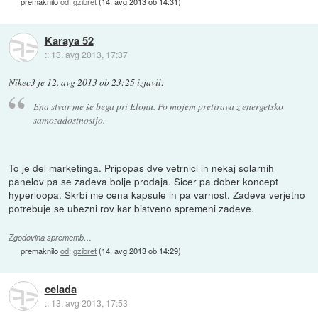
premaknilo
od
:
gzibret
(
14. avg 2013 ob 14:31
)
Karaya 52
::
13. avg 2013, 17:37
Nikec3
je
12. avg 2013 ob 23:25
izjavil
:
Ena stvar me še bega pri Elonu. Po mojem pretirava z energetsko
samozadostnostjo.
To je del marketinga. Pripopas dve vetrnici in nekaj solarnih
panelov pa se zadeva bolje prodaja. Sicer pa dober koncept
hyperloopa. Skrbi me cena kapsule in pa varnost. Zadeva verjetno
potrebuje se ubezni rov kar bistveno spremeni zadeve.
Zgodovina sprememb…
premaknilo
od
:
gzibret
(
14. avg 2013 ob 14:29
)
celada
::
13. avg 2013, 17:53