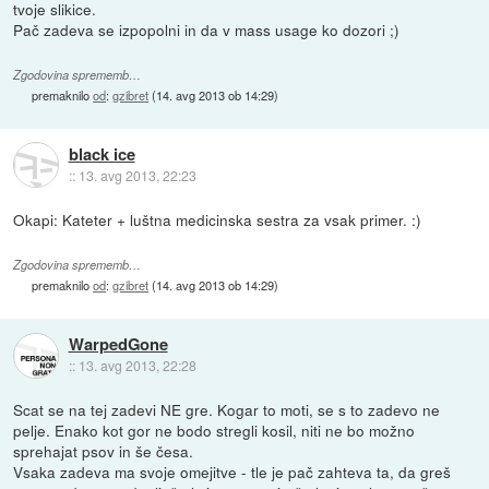
tvoje slikice.
Pač zadeva se izpopolni in da v mass usage ko dozori ;)
Zgodovina sprememb…
premaknilo
od
:
gzibret
(
14. avg 2013 ob 14:29
)
black ice
::
13. avg 2013, 22:23
Okapi: Kateter + luštna medicinska sestra za vsak primer. :)
Zgodovina sprememb…
premaknilo
od
:
gzibret
(
14. avg 2013 ob 14:29
)
WarpedGone
::
13. avg 2013, 22:28
Scat se na tej zadevi NE gre. Kogar to moti, se s to zadevo ne
pelje. Enako kot gor ne bodo stregli kosil, niti ne bo možno
sprehajat psov in še česa.
Vsaka zadeva ma svoje omejitve - tle je pač zahteva ta, da greš