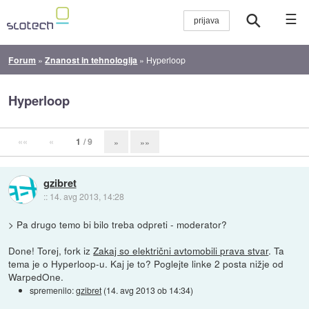
☰
Forum
»
Znanost in tehnologija
»
Hyperloop
Hyperloop
««
«
1
/ 9
»
»»
gzibret
::
14. avg 2013, 14:28
> Pa drugo temo bi bilo treba odpreti - moderator?
Done! Torej, fork iz
Zakaj so električni avtomobili prava stvar
. Ta
tema je o Hyperloop-u. Kaj je to? Poglejte linke 2 posta nižje od
WarpedOne.
spremenilo:
gzibret
(
14. avg 2013 ob 14:34
)