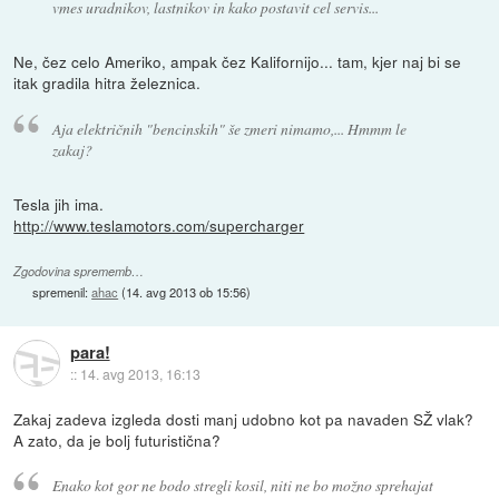
vmes uradnikov, lastnikov in kako postavit cel servis...
Ne, čez celo Ameriko, ampak čez Kalifornijo... tam, kjer naj bi se
itak gradila hitra železnica.
Aja električnih "bencinskih" še zmeri nimamo,... Hmmm le
zakaj?
Tesla jih ima.
http://www.teslamotors.com/supercharger
Zgodovina sprememb…
spremenil:
ahac
(
14. avg 2013 ob 15:56
)
para!
::
14. avg 2013, 16:13
Zakaj zadeva izgleda dosti manj udobno kot pa navaden SŽ vlak?
A zato, da je bolj futuristična?
Enako kot gor ne bodo stregli kosil, niti ne bo možno sprehajat