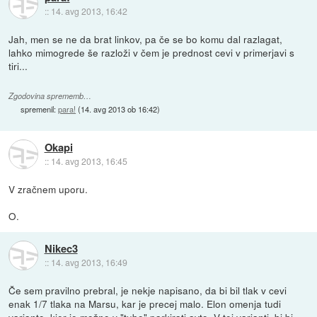
::
14. avg 2013, 16:42
Jah, men se ne da brat linkov, pa če se bo komu dal razlagat,
lahko mimogrede še razloži v čem je prednost cevi v primerjavi s
tiri...
Zgodovina sprememb…
spremenil:
para!
(
14. avg 2013 ob 16:42
)
Okapi
::
14. avg 2013, 16:45
V zračnem uporu.
O.
Nikec3
::
14. avg 2013, 16:49
Če sem pravilno prebral, je nekje napisano, da bi bil tlak v cevi
enak 1/7 tlaka na Marsu, kar je precej malo. Elon omenja tudi