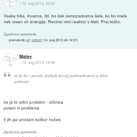
::
12. avg 2013, 23:55
Vsaka hiša, tovarna, itd. bo itak samozadostna šele, ko bo imela
nek resen vir energije. Recimo mini reaktor v kleti. Prej težko.
Zgodovina sprememb…
premaknilo
od
:
gzibret
(
14. avg 2013 ob 14:31
)
Matev
::
13. avg 2013, 16:08
in ko bo v mestih, službah dovolj parkirnih mest za hitro
polnenje
če je to edini problem - vtičnica
potem ni problema
ti jih jaz prodam kolikor hočeš
Zgodovina sprememb…