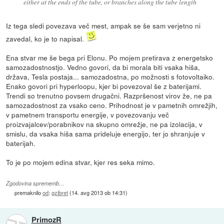
either at the ends of the tube, or branches along the tube length
Iz tega sledi povezava več mest, ampak se še sam verjetno ni
zavedal, ko je to napisal.
Ena stvar me še bega pri Elonu. Po mojem pretirava z energetsko
samozadostnostjo. Vedno govori, da bi morala biti vsaka hiša,
država, Tesla postaja... samozadostna, po možnosti s fotovoltaiko.
Enako govori pri hyperloopu, kjer bi povezoval še z baterijami.
Trendi so trenutno povsem drugačni. Razpršenost virov že, ne pa
samozadostnost za vsako ceno. Prihodnost je v pametnih omrežjih,
v pametnem transportu energije, v povezovanju več
proizvajalcev/porabnikov na skupno omrežje, ne pa izolacija, v
smislu, da vsaka hiša sama prideluje energijo, ter jo shranjuje v
baterijah.
To je po mojem edina stvar, kjer res seka mimo.
Zgodovina sprememb…
premaknilo
od
:
gzibret
(
14. avg 2013 ob 14:31
)
PrimozR