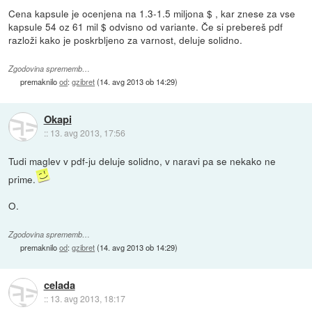
Cena kapsule je ocenjena na 1.3-1.5 miljona $ , kar znese za vse
kapsule 54 oz 61 mil $ odvisno od variante. Če si prebereš pdf
razloži kako je poskrbljeno za varnost, deluje solidno.
Zgodovina sprememb…
premaknilo
od
:
gzibret
(
14. avg 2013 ob 14:29
)
Okapi
::
13. avg 2013, 17:56
Tudi maglev v pdf-ju deluje solidno, v naravi pa se nekako ne
prime.
O.
Zgodovina sprememb…
premaknilo
od
:
gzibret
(
14. avg 2013 ob 14:29
)
celada
::
13. avg 2013, 18:17