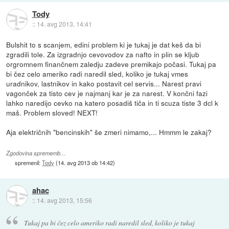
Tody
::
14. avg 2013, 14:41
Bulshit to s scanjem, edini problem ki je tukaj je dat keš da bi
zgradili tole. Za izgradnjo cevovodov za nafto in plin se kljub
orgromnem finančnem zaledju zadeve premikajo počasi. Tukaj pa
bi čez celo ameriko radi naredil sled, koliko je tukaj vmes
uradnikov, lastnikov in kako postavit cel servis... Narest pravi
vagonček za tisto cev je najmanj kar je za narest. V končni fazi
lahko naredijo cevko na katero posadiš tiča in ti scuza tiste 3 dcl k
maš. Problem sloved! NEXT!
Aja električnih "bencinskih" še zmeri nimamo,... Hmmm le zakaj?
Zgodovina sprememb…
spremenil:
Tody
(
14. avg 2013 ob 14:42
)
ahac
::
14. avg 2013, 15:56
Tukaj pa bi čez celo ameriko radi naredil sled, koliko je tukaj