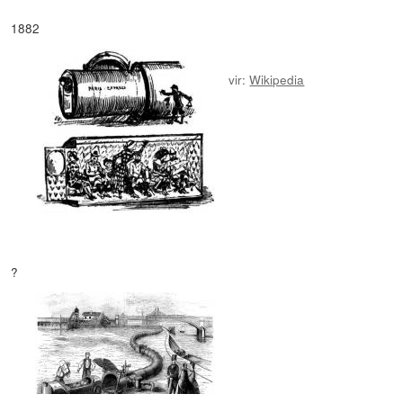
1882
vir:
Wikipedia
?