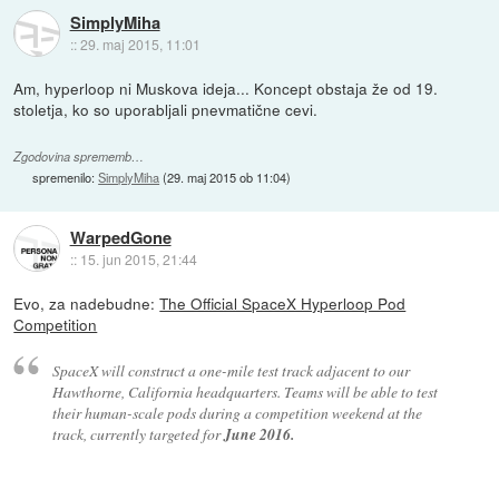
SimplyMiha
::
29. maj 2015, 11:01
Am, hyperloop ni Muskova ideja... Koncept obstaja že od 19.
stoletja, ko so uporabljali pnevmatične cevi.
Zgodovina sprememb…
spremenilo:
SimplyMiha
(
29. maj 2015 ob 11:04
)
WarpedGone
::
15. jun 2015, 21:44
Evo, za nadebudne:
The Official SpaceX Hyperloop Pod
Competition
SpaceX will construct a one-mile test track adjacent to our
Hawthorne, California headquarters. Teams will be able to test
their human-scale pods during a competition weekend at the
track, currently targeted for
June 2016.