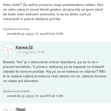
Kako obtiči? Za večino primerov imajo predstavljeno rešitev. Res
ne vidim zakaj bi morali klicati gasilce, skrajna sila se grem stavit
da bodo imeli reševalni avtomobil, ki se bo lahko vozil po
notranjosti in pobral obtičane potnike.
Zgodovina sprememb…
premaknilo
od
:
gzibret
(
14. avg 2013 ob 14:29
)
Karaya 52
::
13. avg 2013, 19:39
Beseda "fire" je v dokumentu enkrat objavljena, pa se to ne v
pravem kontekstu. V primeru obticanja pa se kapsula na kolescih
odpelje do koncne postaje. Kaj pa ce se kolesca ne odprejo? IMO
bi te zadeve najbolj enostavno resil ubezni rov oz. ubezne komore
na vsake pol kilometra.
Zgodovina sprememb…
premaknilo
od
:
gzibret
(
14. avg 2013 ob 14:29
)
Okapi