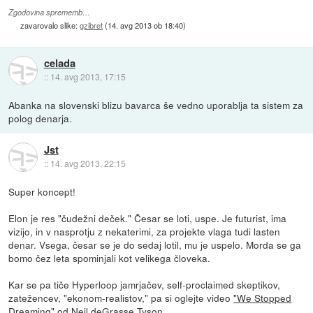
Zgodovina sprememb…
zavarovalo slike:
gzibret
(
14. avg 2013 ob 18:40
)
celada
::
14. avg 2013, 17:15
Abanka na slovenski blizu bavarca še vedno uporablja ta sistem za
polog denarja.
Jst
::
14. avg 2013, 22:15
Super koncept!
Elon je res "čudežni deček." Česar se loti, uspe. Je futurist, ima
vizijo, in v nasprotju z nekaterimi, za projekte vlaga tudi lasten
denar. Vsega, česar se je do sedaj lotil, mu je uspelo. Morda se ga
bomo čez leta spominjali kot velikega človeka.
Kar se pa tiče Hyperloop jamrjačev, self-proclaimed skeptikov,
zatežencev, "ekonom-realistov," pa si oglejte video
"We Stopped
Dreaming"
od Neil deGrasse Tyson.