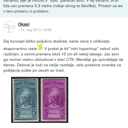
varianto, kjer je možno v "tubo" parkirati avto. V tej varianti, bi bi
bila cev premera 3,3 metra (nekje okrog te številke). Prostor za wc
v tem primeru ni problem.
Okapi
::
14. avg 2013, 16:58
Saj koncept lahko poljubno skaliraš, samo cena z velikostjo
eksponentno raste
V praksi je bil "mini hyperloop" nekoč zelo
razširjen, s cevmi premera okoli 10 cm ali nekaj takega. Jaz sem
ga recimo vedno občudoval v stari CTK. Marsikje ga uporabljajo še
danes. Deloval je tudi na večje razdalje, celo posebne znamke za
pošiljanje pošte po ceveh so imeli.