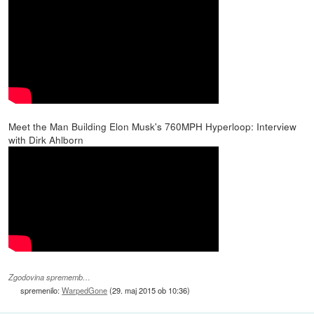
Meet the Man Building Elon Musk's 760MPH Hyperloop: Interview
with Dirk Ahlborn
Zgodovina sprememb…
spremenilo:
WarpedGone
(
29. maj 2015 ob 10:36
)