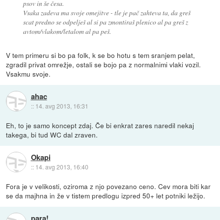
psov in še česa.
Vsaka zadeva ma svoje omejitve - tle je pač zahteva ta, da greš
scat predno se odpelješ al si pa zmontiraš plenico al pa greš z
avtom/vlakom/letalom al pa peš.
V tem primeru si bo pa folk, k se bo hotu s tem sranjem pelat,
zgradil privat omrežje, ostali se bojo pa z normalnimi vlaki vozil.
Vsakmu svoje.
ahac
::
14. avg 2013, 16:31
Eh, to je samo koncept zdaj. Če bi enkrat zares naredil nekaj
takega, bi tud WC dal zraven.
Okapi
::
14. avg 2013, 16:40
Fora je v velikosti, oziroma z njo povezano ceno. Cev mora biti kar
se da majhna in že v tistem predlogu izpred 50+ let potniki ležijo.
para!