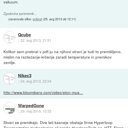
vakuum.
Zgodovina sprememb…
zavarovalo slike:
gzibret
(
25. avg 2013 ob 12:11
)
Qcube
::
22. avg 2013, 21:51
Kolikor sem prebral v pdf-ju na njihovi strani je tudi to premišljeno,
mislim na raztezanje-krčenje zaradi temperature in premikov
zemlje.
Nikec3
::
24. avg 2013, 22:34
http://www.bloomberg.com/video/elon-mus...
WarpedGone
::
29. maj 2015, 10:32
Stvari se premikajo. Dve leti kasneje obstaja firma Hyperloop
Transportation technologies ali krajše HyprloopTech oz. HTT. Firma