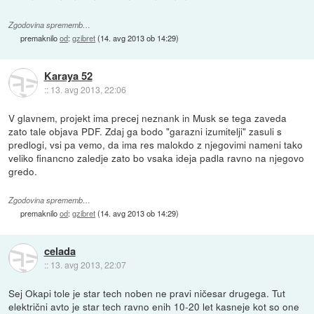
Zgodovina sprememb…
premaknilo
od
:
gzibret
(
14. avg 2013 ob 14:29
)
Karaya 52
::
13. avg 2013, 22:06
V glavnem, projekt ima precej neznank in Musk se tega zaveda
zato tale objava PDF. Zdaj ga bodo "garazni izumitelji" zasuli s
predlogi, vsi pa vemo, da ima res malokdo z njegovimi nameni tako
veliko financno zaledje zato bo vsaka ideja padla ravno na njegovo
gredo.
Zgodovina sprememb…
premaknilo
od
:
gzibret
(
14. avg 2013 ob 14:29
)
celada
::
13. avg 2013, 22:07
Sej Okapi tole je star tech noben ne pravi ničesar drugega. Tut
električni avto je star tech ravno enih 10-20 let kasneje kot so one