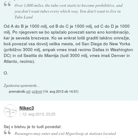
Over 1,000 miles, the tube cost starts to become prohibitive, and
you don't want tubes every which way. You don't want to live in
Tube Land
Od A do B je 1000 milj, od B do C je 1000 milj, od C do D je 1000
milj. Po njegovem se bo splačalo povezati samo eno kombinacijo,
kar je seveda brezveze. Ko se enkrat lotiš graditi takšno omrežje,
boš povezal vsa dovolj velika mesta, od San Diega do New Yorka
(približno 3000 milj, ampak vmes imaš recimo Dallas in Washington
DC) in od Seattla do Miamija (tudi 3000 milj, vmes imaš Denver in
Atlanto, recimo).
O.
Zgodovina sprememb…
premaknilo
od
:
gzibret
(
14. avg 2013 ob 14:31
)
Nikec3
::
12. avg 2013, 23:25
Sej v bistvu je to tudi povedal:
Passengers may enter and exit Hyperloop at stations located