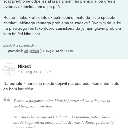
scat predno se odpelješ al si pa zmontiraš plenico al pa greš z
avtom/vlakom/letalom al pa peš.
Resno .. tako kratek intelektualni domet mate da niste sposobni
zbrskat kakšnega resnega problema te zadeve? Dvomim da je že
na prvo žogo reč tako dobro zamišljena da je njen glavni problem
kam bo šel idiot scat.
Zgodovina sprememb…
premaknilo
od
:
gzibret
(
14. avg 2013 ob 14:29
)
Nikec3
::
13. avg 2013, 22:35
Na portalu Finance je nekdo objavil res posrečen komentar, zato
ga bom kar citiral.
Tvegan, a pogumen načrt. Musk je futurist od glave do peta, in
znal bi izpeljati celo tole.
In če bo nekoč možno od LA do SF v 35 minutah, potem kdove -
morda bo pa enkrat možno tudi od Murske do Kopra po železnici
v samo 4 urah.