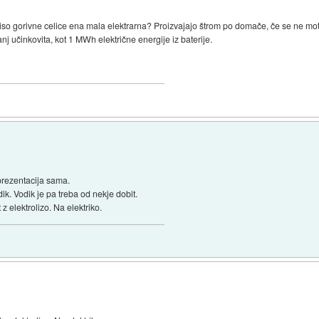
 niso gorivne celice ena mala elektrarna? Proizvajajo štrom po domače, če se ne mot
anj učinkovita, kot 1 MWh električne energije iz baterije.
 prezentacija sama.
k. Vodik je pa treba od nekje dobit.
z elektrolizo. Na elektriko.