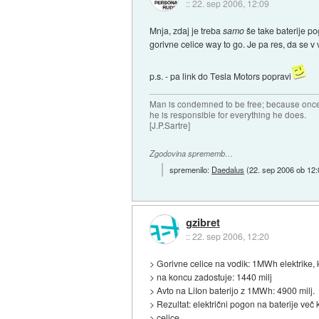
::
22. sep 2006, 12:09
Mnja, zdaj je treba
samo
še take baterije po
gorivne celice way to go. Je pa res, da se v 
p.s. - pa link do Tesla Motors popravi
Man is condemned to be free; because once 
he is responsible for everything he does.
[J.P.Sartre]
Zgodovina sprememb…
spremenilo:
Daedalus
(
22. sep 2006 ob 12:
gzibret
::
22. sep 2006, 12:20
> Gorivne celice na vodik: 1MWh elektrike, ki
> na koncu zadostuje: 1440 milj
> Avto na LiIon baterijo z 1MWh: 4900 milj.
> Rezultat: električni pogon na baterije več 
> celice