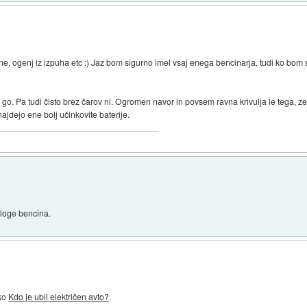
bine, ogenj iz izpuha etc :) Jaz bom sigurno imel vsaj enega bencinarja, tudi ko bom
o go. Pa tudi čisto brez čarov ni. Ogromen navor in povsem ravna krivulja le tega, ze
najdejo ene bolj učinkovite baterije.
aloge bencina.
iko
Kdo je ubil električen avto?
.