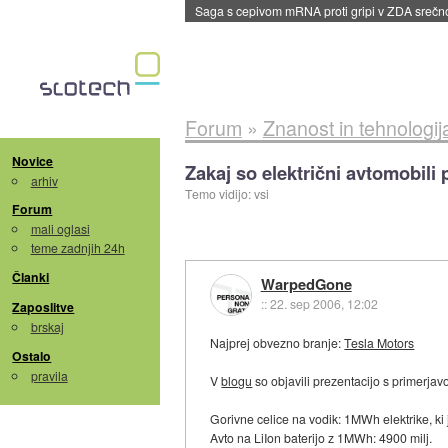
BMW v vozilih začel predvajati reklame
::
dane
Forum
»
Znanost in tehnologij
Novice
Zakaj so električni avtomobili 
arhiv
Temo vidijo: vsi
Forum
mali oglasi
teme zadnjih 24h
Članki
WarpedGone
::
22. sep 2006, 12:02
Zaposlitve
brskaj
Najprej obvezno branje:
Tesla Motors
Ostalo
pravila
V
blogu
so objavili prezentacijo s primerjav
Gorivne celice na vodik: 1MWh elektrike, ki 
Avto na LiIon baterijo z 1MWh: 4900 milj.