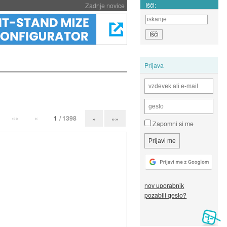
Išči:
Zadnje novice
Prijava
««
«
1
/ 1398
»
»»
Zapomni si me
nov uporabnik
pozabili geslo?