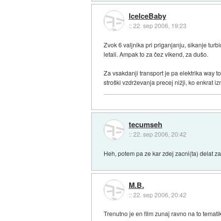
IceIceBaby
::
22. sep 2006, 19:23
Zvok 6 valjnika pri priganjanju, sikanje tur
letali. Ampak to za čez vikend, za dušo.
Za vsakdanji transport je pa elektrika way t
stroški vzdrževanja precej nižji, ko enkrat iz
tecumseh
::
22. sep 2006, 20:42
Heh, potem pa ze kar zdej zacni(ta) delat z
M.B.
::
22. sep 2006, 20:42
Trenutno je en film zunaj ravno na to temat