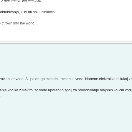
z elektrolizo. Na elektriko.
ridobivanja, ki bi bil bolj učinkovit?
thrown into the world,
rovino ter vodo. Ali pa druga metoda - metan in vodo. Nobene elektrolize ni tukaj z
ivanje vodika z elektrolizo vode uporabno zgolj za prodobivanje majhnih količin vo
.
)