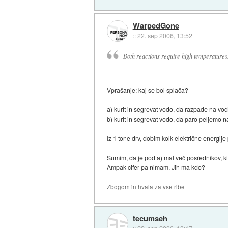
WarpedGone
::
22. sep 2006, 13:52
Both reactions require high temperatures
Vprašanje: kaj se bol splača?
a) kurit in segrevat vodo, da razpade na vod
b) kurit in segrevat vodo, da paro peljemo 
Iz 1 tone drv, dobim kolk električne energije
Sumim, da je pod a) mal več posrednikov, ki 
Ampak cifer pa nimam. Jih ma kdo?
Zbogom in hvala za vse ribe
tecumseh