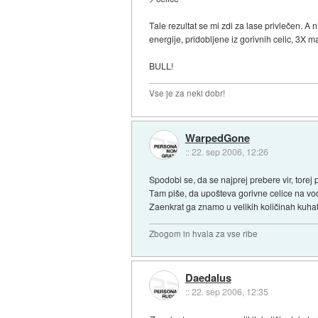
Tale rezultat se mi zdi za lase privlečen. A
energije, pridobljene iz gorivnih celic, 3X m
BULL!
Vse je za neki dobr!
WarpedGone
::
22. sep 2006, 12:26
Spodobi se, da se najprej prebere vir, torej
Tam piše, da upošteva gorivne celice na vodi
Zaenkrat ga znamo u velikih količinah kuhat 
Zbogom in hvala za vse ribe
Daedalus
::
22. sep 2006, 12:35