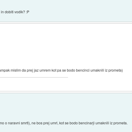
 in dobiti vodik? :P
mpak mislim da prej jaz umrem kot pa se bodo bencinci umaknili iz prometa)
o o naravni smrti), ne bos prej umrl, kot se bodo bencinarji umaknili iz prometa.