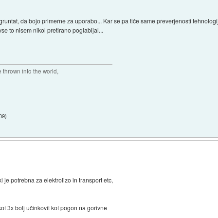
gruntat, da bojo primerne za uporabo... Kar se pa tiče same preverjenosti tehnologij
vse to nisem nikol pretirano poglabljal...
thrown into the world,
09
)
 je potrebna za elektrolizo in transport etc,
kot 3x bolj učinkovit kot pogon na gorivne