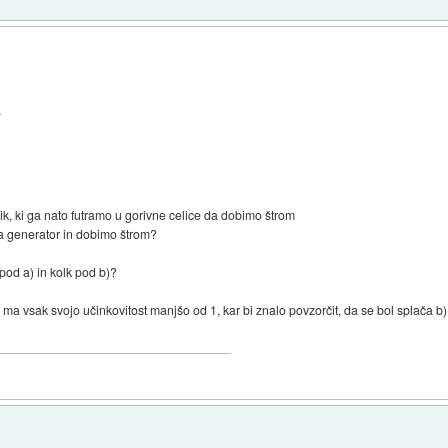
.
ik, ki ga nato futramo u gorivne celice da dobimo štrom
na generator in dobimo štrom?
 pod a) in kolk pod b)?
ma vsak svojo učinkovitost manjšo od 1, kar bi znalo povzorčit, da se bol splača b)