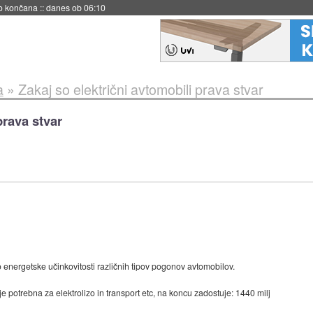
s ob 06:09
a
»
Zakaj so električni avtomobili prava stvar
prava stvar
o energetske učinkovitosti različnih tipov pogonov avtomobilov.
je potrebna za elektrolizo in transport etc, na koncu zadostuje: 1440 milj