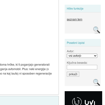
Hitre funkcije
seznam tem
Posebni izpisi
Avtor:
Ključna beseda:
doma hrčke, ki ti poganjajo generatorali
oganja avtomobil. Plus: neki energije (v
no na kaj laufa) ni sposoben regeneracije