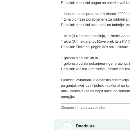
Rezultat: električni pogon na baterije več ko
1 tona biomase predelane v etanol: 2900 mi
1 tona biomase porabljenene za pridobivanje
Rezultat: električni avtomobil na baterije sko
1 akra (0,4 hektara) rastlinja, ki zraste v e
1 akra (0,4 hektara) puščave prekrite z PV (
Rezultat: Električni pogon 32x bolj učinkovi
1 galona biodizla: 38 milj
1 golona biodizla pokurjena v generatorju: 8
Rezultat: več kot 2krat večja učinkovitost ko
Električni avtomobil je dejansko abstrakcij
pa ganjaš svoj lastni jedrski reaktor al pa k
obliki elektrike) se da dopit nazaj ob same
energije.
Zbogom in hvala za vse ribe
Daedalus