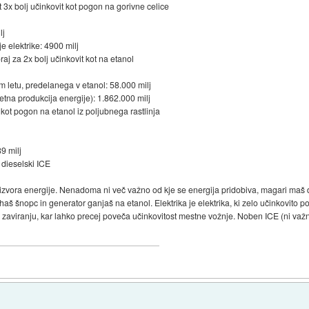
t 3x bolj učinkovit kot pogon na gorivne celice
lj
 elektrike: 4900 milj
raj za 2x bolj učinkovit kot na etanol
nem letu, predelanega v etanol: 58.000 milj
letna produkcija energije): 1.862.000 milj
t kot pogon na etanol iz poljubnega rastlinja
9 milj
t dieselski ICE
a izvora energije. Nenadoma ni več važno od kje se energija pridobiva, magari maš 
uhaš šnopc in generator ganjaš na etanol. Elektrika je elektrika, ki zelo učinkovito p
m zaviranju, kar lahko precej poveča učinkovitost mestne vožnje. Noben ICE (ni važ