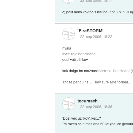
::
22. sep 2006, 18:17
c) polit neko kovino s kislino (npr. Zn in HCl)
'FireSTORM'
::
22. sep 2006, 18:22
hvala
mam raje bencinarja
dost več užitkov
kak dolgo bo možnost bom mel bencinarja(a
Those penguins.... They sure aint normal....
tecumseh
::
22. sep 2006, 18:36
'Dost vec uzitkov', ker...?
Pa razen ce nimas ene 60 let (no, ce govorim