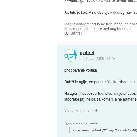
Zaenkrat ga znamo u velikih količinah kuhat 
Ja, tule je keč. A ne obstaja kak drug način p
Man is condemned to be free; because once 
he is responsible for everything he does.
[J.P.Sartre]
gzibret
::
22. sep 2006, 12:43
pridobivanje vodika
Rabiš le oglje, da podkuriš in kot vhodno su
Na zgornji povezavi tudi piše, da je pridob
laboratorija), ne pa za komercialne namene
Vse je za neki dobr!
Zgodovina sprememb…
spremenilo:
gzibret
(
22. sep 2006 ob 12:46