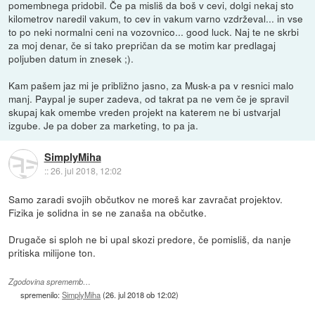
pomembnega pridobil. Če pa misliš da boš v cevi, dolgi nekaj sto
kilometrov naredil vakum, to cev in vakum varno vzdrževal... in vse
to po neki normalni ceni na vozovnico... good luck. Naj te ne skrbi
za moj denar, če si tako prepričan da se motim kar predlagaj
poljuben datum in znesek ;).
Kam pašem jaz mi je približno jasno, za Musk-a pa v resnici malo
manj. Paypal je super zadeva, od takrat pa ne vem če je spravil
skupaj kak omembe vreden projekt na katerem ne bi ustvarjal
izgube. Je pa dober za marketing, to pa ja.
SimplyMiha
::
26. jul 2018, 12:02
Samo zaradi svojih občutkov ne moreš kar zavračat projektov.
Fizika je solidna in se ne zanaša na občutke.
Drugače si sploh ne bi upal skozi predore, če pomisliš, da nanje
pritiska milijone ton.
Zgodovina sprememb…
spremenilo:
SimplyMiha
(
26. jul 2018 ob 12:02
)