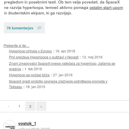
pregledom in posebnimi testi. Ob tem velja povedati, da SpaceX
ne razvija hyperloopa, temveč aktivno pomaga
ostalim start-upom
in študentskim ekipam, ki ga razvijajo.
78 komentarjev
Preberite si še…
Hyperloop prihaja v Evropo
::
16. apr 2018
Prvi preizkus Hyperloopa v puščavi v Nevadi
::
12. maj 2016
Znani zmagovalci SpaceX-ovega natečaja za hyperloop, začenja se
gradnja
::
1. feb 2016
Hyperloop se počasi bliža
::
27. jan 2016
SpaceX gradi prototip cevnega zračnega potniškega prometa v
Teksasu
::
18. jan 2015
«
1
2
»
vostok_1
::
23. jul 2018, 23:02