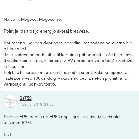
Ne vem. Mogoče. Mogoče ne.
Point je, da trošijo energijo skoraj brezveze.
Kot rečeno, nekega doprinosa ne vidim, ker zadeve so vrjetno bile
off the shelf.
Jz te zadeve se ne bi niti lotil ker nima prihodnosti. In če bi jo imela,
ti vsaka resna firma, ki se bavi z EV naredi bistveno boljšo zadevo
in less time.
Bolj bi bil impressioniran, če bi naredili patent, kako kompenzirati
raztezke v več 100km dolgi vakuumski cevi z nekompromitirano
varnostjo ali učinkovitostjo.
St753
::
23. jul 2018, 23:56
Pise se EPFLoop in ne EPF Loop - gre za ekipo iz svicarske
univerze EPFL.
EDIT