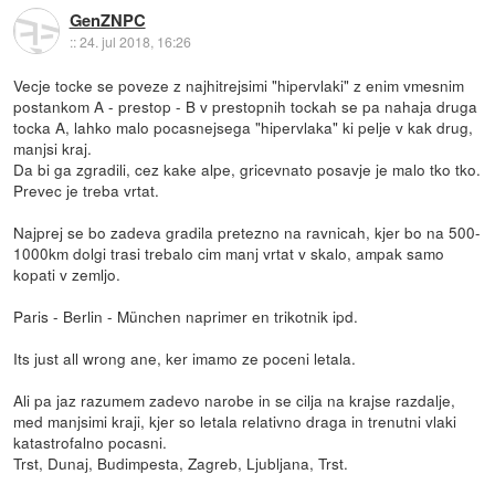
GenZNPC
::
24. jul 2018, 16:26
Vecje tocke se poveze z najhitrejsimi "hipervlaki" z enim vmesnim
postankom A - prestop - B v prestopnih tockah se pa nahaja druga
tocka A, lahko malo pocasnejsega "hipervlaka" ki pelje v kak drug,
manjsi kraj.
Da bi ga zgradili, cez kake alpe, gricevnato posavje je malo tko tko.
Prevec je treba vrtat.
Najprej se bo zadeva gradila pretezno na ravnicah, kjer bo na 500-
1000km dolgi trasi trebalo cim manj vrtat v skalo, ampak samo
kopati v zemljo.
Paris - Berlin - München naprimer en trikotnik ipd.
Its just all wrong ane, ker imamo ze poceni letala.
Ali pa jaz razumem zadevo narobe in se cilja na krajse razdalje,
med manjsimi kraji, kjer so letala relativno draga in trenutni vlaki
katastrofalno pocasni.
Trst, Dunaj, Budimpesta, Zagreb, Ljubljana, Trst.