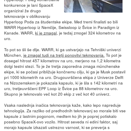
konkurence je lani SpaceX
organiziral že drugo
tekmovanje v oblikovanju
Hyperloop Poda za študentske ekipe. Med tremi finalisti so bili
WARR Hyperloop iz Nemčije, Swissloop iz Švice in Paradigm iz
Kanade. WARR,
ki je zmagal
, je tedaj zmogel 324 kilometrov na
uro.
To pot so šli še dlje. WARR, ki ga ustvarjajo na Tehniški univerzi
München,
je zmagal tudi na tretji ponovitvi tekmovanja.
To pot je
dosegel hitrost 457 kilometrov na uro, merjeno na 1,2 kilometra
dolgi testni stezi. To je že tretja zaporedna zmaga münchenske
ekipe, ki se počasi približuje končnemu cilju, ki ga je Musk postavil
pri 1000 kilometrih na uro. Drugouvrščena ekipa z Univerze Delft
na Nizozemskem je pokazala kapsulo, ki je šla s 142 kilometri na
uro, tretjeuvrščeni EPF Loop iz Švice pa 88 kilometrov na uro.
Skupno je tekmovalo več kot 20 ekip z več kot 40 univerz.
Vsaka naslednja inačica tekmovanja kaže, kako lepo napreduje
tehnologija. Za razliko od predhodnih tekmovanj so morale biti vse
kapsule z lastnim pogonom, medtem ko jih je poprej potiskalo
posebno SpaceX-ovo vozilo. Hitrost seveda ni edini faktor, saj
morajo kapsule izkazati ustrezno varnost, ki se preverja s