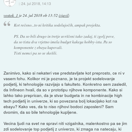
::
24. jul 2018, 14:13
vostok_1
je
24. jul 2018 ob 13:52
izjavil
:
Kot rečeno...to ni kritika sodelujočih, ampak projekta.
PS. Da so bili drugo in tretje uvrščeni tako zadaj, ti zgolj pove,
da so tista dva vrjetno imela budget kakega hobby-ista. Pa so
komponente z ebaya kupovali.
Tisti nemci pa so se skešili.
Zanimivo, kako si nekateri vse predstavljate kot preprosto, ce ni v
vasem fohu. Kolikor mi je poznano, je ta projekt sodelovanje
podjetij, ki tehnologije razvijajo s fakulteto. Konkretno sem zasledil,
da Infineon hvali, da so v prototipu njihove komponente. Kako si
lahko tako preprican, da je stvar budgeta in ne kombinacije high
tech podjetij in univerze, ki so povezana bolj lokacijsko kot na
ebayu? Kako ves, da to niso njihovi bodoci zaposleni? Sam
dvomim, da so bile tehnologije kupljene.
Vecina ljudi na svet ne spravi niti vzigalnika, malenkostno pa se jim
zdi sodelovanje top podjetij z univerzo, ki zmaga na natecaju, ki