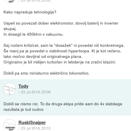
Kako napreduje tehnologija?
Uspeli so povezati dober elektromotor, dovolj baterij in inverter
skupaj.
In dosegli le 450khm v vakuumu.
Saj nočem kritizirat, sam ta "dosežek" ni povedal nič konkretnega.
Še manj pa je povedal o viabilnosti hyperloopa. Ki je kot rečeno,
tako močno devijiral od originalnega plana.
Originalno je bil mišljen turbofan in lebdenje na zračni blazini.
Dobili pa smo miniaturno električno lokomotivo.
Tody
::
23. jul 2018, 23:06
Dobili se nismo nic. To da druga ekipa pride aam do 4x slabšega
rezultata je tud cudno
RuskiSnajper
::
23. jul 2018, 23:10