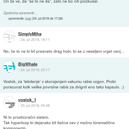
On že ve, da "se to ne da", zato ne bo niti poizkušal.
Zgodovina sprememb…
spremenilo:
jype
(
24. jul 2018 ob 17:26
)
SimplyMiha
::
24. jul 2018, 18:11
No, če to ne bi bil presneto drag hobi, bi se z veseljem vrgel vanj...
BigWhale
::
24. jul 2018, 20:17
Vostok, za 'lebdenje' v skorajsnjem vakumu rabis vzgon. Probi
poracunat kolk velike povrsine rabis za dvignit eno tako kapsulo. :)
vostok_1
::
25. jul 2018, 00:48
Ni to prostozračni sistem.
Tak hyperloop bi dejansko bil tlačna cev z močno kinematično
komponento.