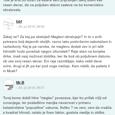
resen denar, da na poljuben datum zadeva ne bo komercialno
obratovala.
bbf
::
26. jul 2018, 08:56
Zakaj ne? Za kaj pa obstoječi Maglevi obratujejo? In to v enih
potresno bolj dejavnih okoljih, ravno tako podvrženim sabotažam in
raztezkomj. Kaj je pa narobe, če maglevu dodaš cev in pri istih
hitrostih hudo povečaš njegov izkoristek? Raje stavi na konjske
dirke, imaš vsaj možnost dobitka, ker tle boš ob poljubnem datumu
ob ves svoj resen denar. Eni raje razmišljajo, kako rešiti dane
ovire, drugi si jih pa kar pod noge mečejo. Kam misliš, da pašeta ti
in Musk?
Mr.B
::
26. jul 2018, 08:57
Torej bomo dobili hitre "meglav" povezave, kjer bo pritisk nižji od
zunanjega, ter posledično manjša nevarnost v primeru
katastrofalne "popustitve" vakuma. Koliko ? ne vem, vem da nrašča
s kvadrat hitrosti, ostalo je fixen faktor, gostota medija in oblika.