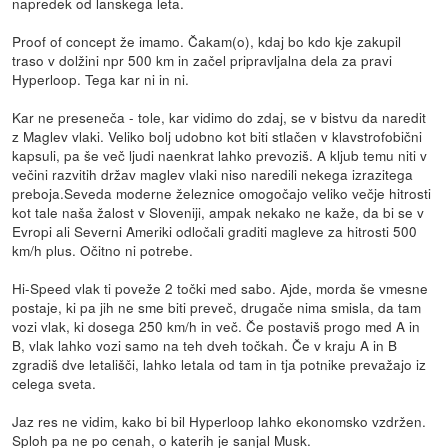
napredek od lanskega leta.
Proof of concept že imamo. Čakam(o), kdaj bo kdo kje zakupil
traso v dolžini npr 500 km in začel pripravljalna dela za pravi
Hyperloop. Tega kar ni in ni.
Kar ne preseneča - tole, kar vidimo do zdaj, se v bistvu da naredit
z Maglev vlaki. Veliko bolj udobno kot biti stlačen v klavstrofobični
kapsuli, pa še več ljudi naenkrat lahko prevoziš. A kljub temu niti v
večini razvitih držav maglev vlaki niso naredili nekega izrazitega
preboja.Seveda moderne železnice omogočajo veliko večje hitrosti
kot tale naša žalost v Sloveniji, ampak nekako ne kaže, da bi se v
Evropi ali Severni Ameriki odločali graditi magleve za hitrosti 500
km/h plus. Očitno ni potrebe.
Hi-Speed vlak ti poveže 2 točki med sabo. Ajde, morda še vmesne
postaje, ki pa jih ne sme biti preveč, drugače nima smisla, da tam
vozi vlak, ki dosega 250 km/h in več. Če postaviš progo med A in
B, vlak lahko vozi samo na teh dveh točkah. Če v kraju A in B
zgradiš dve letališči, lahko letala od tam in tja potnike prevažajo iz
celega sveta.
Jaz res ne vidim, kako bi bil Hyperloop lahko ekonomsko vzdržen.
Sploh pa ne po cenah, o katerih je sanjal Musk.