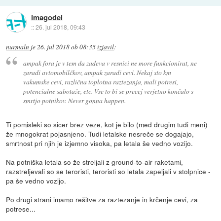
imagodei
::
26. jul 2018, 09:43
nurmaln
je
26. jul 2018 ob 08:35
izjavil
:
ampak fora je v tem da zadeva v resnici ne more funkcionirat, ne
zaradi avtomobilčkov, ampak zaradi cevi. Nekaj sto km
vakumske cevi, različna toplotna raztezanja, mali potresi,
potencialne sabotaže, etc. Vse to bi se precej verjetno končalo s
smrtjo potnikov. Never gonna happen.
Ti pomisleki so sicer brez veze, kot je bilo (med drugim tudi meni)
že mnogokrat pojasnjeno. Tudi letalske nesreče se dogajajo,
smrtnost pri njih je izjemno visoka, pa letala še vedno vozijo.
Na potniška letala so že streljali z ground-to-air raketami,
razstreljevali so se teroristi, teroristi so letala zapeljali v stolpnice -
pa še vedno vozijo.
Po drugi strani imamo rešitve za raztezanje in krčenje cevi, za
potrese...