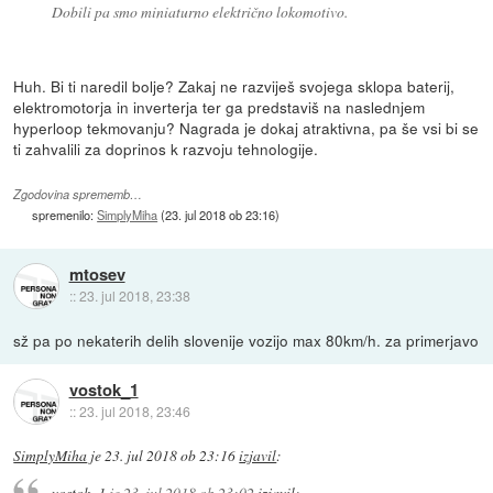
Dobili pa smo miniaturno električno lokomotivo.
Huh. Bi ti naredil bolje? Zakaj ne razviješ svojega sklopa baterij,
elektromotorja in inverterja ter ga predstaviš na naslednjem
hyperloop tekmovanju? Nagrada je dokaj atraktivna, pa še vsi bi se
ti zahvalili za doprinos k razvoju tehnologije.
Zgodovina sprememb…
spremenilo:
SimplyMiha
(
23. jul 2018 ob 23:16
)
mtosev
::
23. jul 2018, 23:38
sž pa po nekaterih delih slovenije vozijo max 80km/h. za primerjavo
vostok_1
::
23. jul 2018, 23:46
SimplyMiha
je
23. jul 2018 ob 23:16
izjavil
:
vostok_1
je
23. jul 2018 ob 23:02
izjavil
: