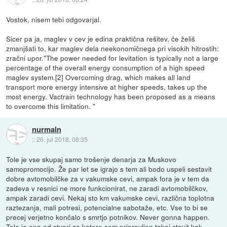
Vostok, nisem tebi odgovarjal.
Sicer pa ja, maglev v cev je edina praktična rešitev, če želiš
zmanjšati to, kar maglev dela neekonomičnega pri visokih hitrostih:
zračni upor."The power needed for levitation is typically not a large
percentage of the overall energy consumption of a high speed
maglev system.[2] Overcoming drag, which makes all land
transport more energy intensive at higher speeds, takes up the
most energy. Vactrain technology has been proposed as a means
to overcome this limitation. "
nurmaln
::
26. jul 2018, 08:35
Tole je vse skupaj samo trošenje denarja za Muskovo
samopromocijo. Že par let se igrajo s tem ali bodo uspeli sestavit
dobre avtomobilčke za v vakumske cevi, ampak fora je v tem da
zadeva v resnici ne more funkcionirat, ne zaradi avtomobilčkov,
ampak zaradi cevi. Nekaj sto km vakumske cevi, različna toplotna
raztezanja, mali potresi, potencialne sabotaže, etc. Vse to bi se
precej verjetno končalo s smrtjo potnikov. Never gonna happen.
Tole je ena od stvari za katere sem pripravljen takoj stavit kak