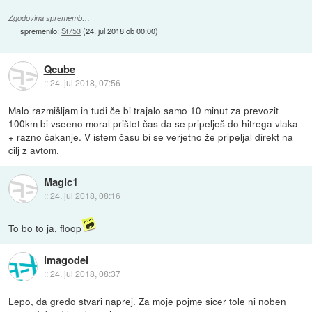
Zgodovina sprememb…
spremenilo:
St753
(
24. jul 2018 ob 00:00
)
Qcube
::
24. jul 2018, 07:56
Malo razmišljam in tudi če bi trajalo samo 10 minut za prevozit
100km bi vseeno moral prištet čas da se pripelješ do hitrega vlaka
+ razno čakanje. V istem času bi se verjetno že pripeljal direkt na
cilj z avtom.
Magic1
::
24. jul 2018, 08:16
To bo to ja, floop
imagodei
::
24. jul 2018, 08:37
Lepo, da gredo stvari naprej. Za moje pojme sicer tole ni noben