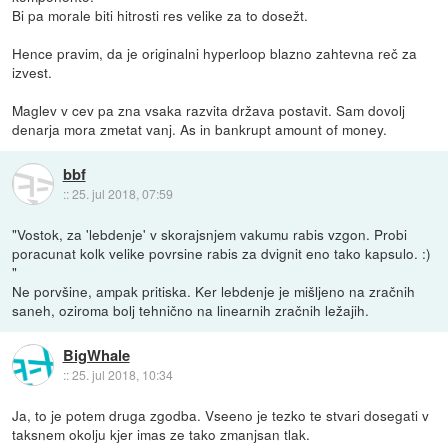
Bi pa morale biti hitrosti res velike za to dosežt.
Hence pravim, da je originalni hyperloop blazno zahtevna reč za
izvest.
Maglev v cev pa zna vsaka razvita država postavit. Sam dovolj
denarja mora zmetat vanj. As in bankrupt amount of money.
bbf
::
25. jul 2018, 07:59
"Vostok, za 'lebdenje' v skorajsnjem vakumu rabis vzgon. Probi
poracunat kolk velike povrsine rabis za dvignit eno tako kapsulo. :)
"
Ne porvšine, ampak pritiska. Ker lebdenje je mišljeno na zračnih
saneh, oziroma bolj tehnično na linearnih zračnih ležajih.
BigWhale
::
25. jul 2018, 10:34
Ja, to je potem druga zgodba. Vseeno je tezko te stvari dosegati v
taksnem okolju kjer imas ze tako zmanjsan tlak.