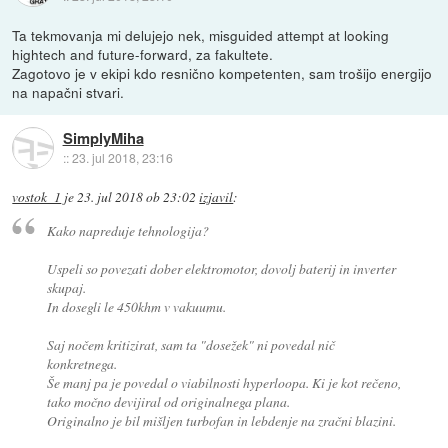
Ta tekmovanja mi delujejo nek, misguided attempt at looking
hightech and future-forward, za fakultete.
Zagotovo je v ekipi kdo resnično kompetenten, sam trošijo energijo
na napačni stvari.
SimplyMiha
::
23. jul 2018, 23:16
vostok_1
je
23. jul 2018 ob 23:02
izjavil
:
Kako napreduje tehnologija?
Uspeli so povezati dober elektromotor, dovolj baterij in inverter
skupaj.
In dosegli le 450khm v vakuumu.
Saj nočem kritizirat, sam ta "dosežek" ni povedal nič
konkretnega.
Še manj pa je povedal o viabilnosti hyperloopa. Ki je kot rečeno,
tako močno devijiral od originalnega plana.
Originalno je bil mišljen turbofan in lebdenje na zračni blazini.