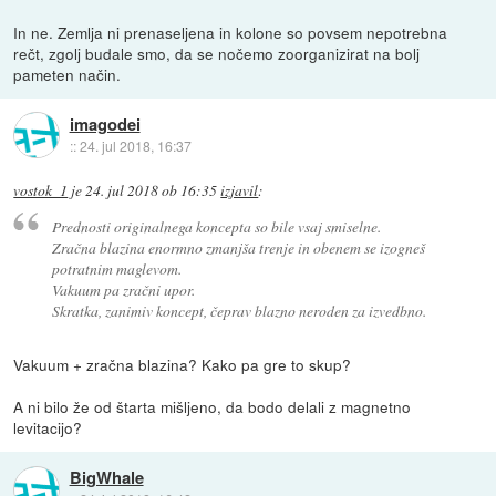
In ne. Zemlja ni prenaseljena in kolone so povsem nepotrebna
rečt, zgolj budale smo, da se nočemo zoorganizirat na bolj
pameten način.
imagodei
::
24. jul 2018, 16:37
vostok_1
je
24. jul 2018 ob 16:35
izjavil
:
Prednosti originalnega koncepta so bile vsaj smiselne.
Zračna blazina enormno zmanjša trenje in obenem se izogneš
potratnim maglevom.
Vakuum pa zračni upor.
Skratka, zanimiv koncept, čeprav blazno neroden za izvedbno.
Vakuum + zračna blazina? Kako pa gre to skup?
A ni bilo že od štarta mišljeno, da bodo delali z magnetno
levitacijo?
BigWhale