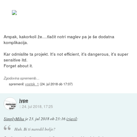
Ampak, kakorkoli že....tlačit notri maglev pa je še dodatna
komplikacija.
Kar odmislite ta projekt. It's not efficient, it's dangerous, it's super
sensitive itd.
Forget about it.
Zgodovina sprememb…
spremenil:
vostok_1
(
24. jul 2018 ob 17:07
)
jype
::
24. jul 2018, 17:25
SimplyMiha
je
23. jul 2018 ob 23:16
izjavil
:
Huh. Bi ti naredil bolje?