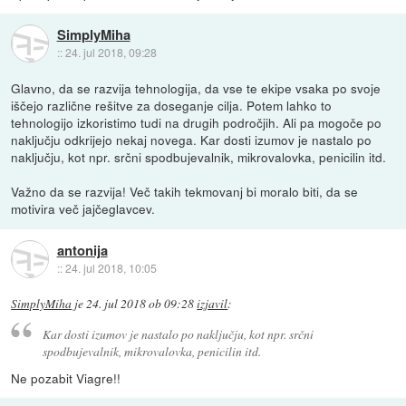
SimplyMiha
::
24. jul 2018, 09:28
Glavno, da se razvija tehnologija, da vse te ekipe vsaka po svoje
iščejo različne rešitve za doseganje cilja. Potem lahko to
tehnologijo izkoristimo tudi na drugih področjih. Ali pa mogoče po
naključju odkrijejo nekaj novega. Kar dosti izumov je nastalo po
naključju, kot npr. srčni spodbujevalnik, mikrovalovka, penicilin itd.
Važno da se razvija! Več takih tekmovanj bi moralo biti, da se
motivira več jajčeglavcev.
antonija
::
24. jul 2018, 10:05
SimplyMiha
je
24. jul 2018 ob 09:28
izjavil
:
Kar dosti izumov je nastalo po naključju, kot npr. srčni
spodbujevalnik, mikrovalovka, penicilin itd.
Ne pozabit Viagre!!