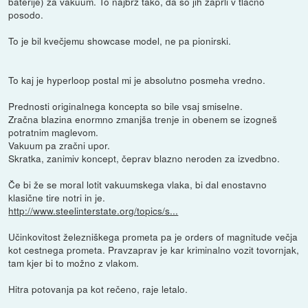
baterije) za vakuum. To najbrž tako, da so jih zaprli v tlačno
posodo.
To je bil kvečjemu showcase model, ne pa pionirski.
To kaj je hyperloop postal mi je absolutno posmeha vredno.
Prednosti originalnega koncepta so bile vsaj smiselne.
Zračna blazina enormno zmanjša trenje in obenem se izogneš
potratnim maglevom.
Vakuum pa zračni upor.
Skratka, zanimiv koncept, čeprav blazno neroden za izvedbno.
Če bi že se moral lotit vakuumskega vlaka, bi dal enostavno
klasične tire notri in je.
http://www.steelinterstate.org/topics/s...
Učinkovitost železniškega prometa pa je orders of magnitude večja
kot cestnega prometa. Pravzaprav je kar kriminalno vozit tovornjak,
tam kjer bi to možno z vlakom.
Hitra potovanja pa kot rečeno, raje letalo.