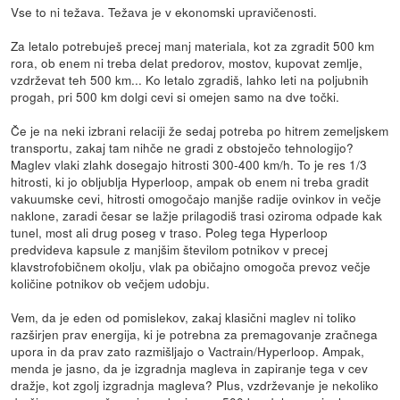
Vse to ni težava. Težava je v ekonomski upravičenosti.
Za letalo potrebuješ precej manj materiala, kot za zgradit 500 km
rora, ob enem ni treba delat predorov, mostov, kupovat zemlje,
vzdrževat teh 500 km... Ko letalo zgradiš, lahko leti na poljubnih
progah, pri 500 km dolgi cevi si omejen samo na dve točki.
Če je na neki izbrani relaciji že sedaj potreba po hitrem zemeljskem
transportu, zakaj tam nihče ne gradi z obstoječo tehnologijo?
Maglev vlaki zlahk dosegajo hitrosti 300-400 km/h. To je res 1/3
hitrosti, ki jo obljublja Hyperloop, ampak ob enem ni treba gradit
vakuumske cevi, hitrosti omogočajo manjše radije ovinkov in večje
naklone, zaradi česar se lažje prilagodiš trasi oziroma odpade kak
tunel, most ali drug poseg v traso. Poleg tega Hyperloop
predvideva kapsule z manjšim številom potnikov v precej
klavstrofobičnem okolju, vlak pa običajno omogoča prevoz večje
količine potnikov ob večjem udobju.
Vem, da je eden od pomislekov, zakaj klasični maglev ni toliko
razširjen prav energija, ki je potrebna za premagovanje zračnega
upora in da prav zato razmišljajo o Vactrain/Hyperloop. Ampak,
menda je jasno, da je izgradnja magleva in zapiranje tega v cev
dražje, kot zgolj izgradnja magleva? Plus, vzdrževanje je nekoliko