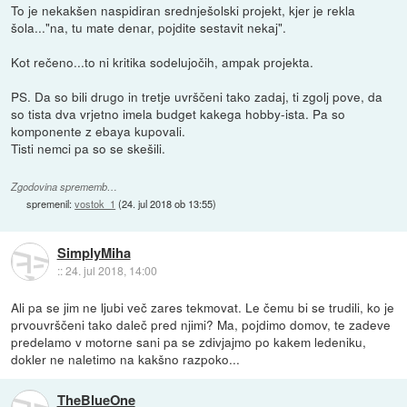
To je nekakšen naspidiran srednješolski projekt, kjer je rekla
šola..."na, tu mate denar, pojdite sestavit nekaj".
Kot rečeno...to ni kritika sodelujočih, ampak projekta.
PS. Da so bili drugo in tretje uvrščeni tako zadaj, ti zgolj pove, da
so tista dva vrjetno imela budget kakega hobby-ista. Pa so
komponente z ebaya kupovali.
Tisti nemci pa so se skešili.
Zgodovina sprememb…
spremenil:
vostok_1
(
24. jul 2018 ob 13:55
)
SimplyMiha
::
24. jul 2018, 14:00
Ali pa se jim ne ljubi več zares tekmovat. Le čemu bi se trudili, ko je
prvouvrščeni tako daleč pred njimi? Ma, pojdimo domov, te zadeve
predelamo v motorne sani pa se zdivjajmo po kakem ledeniku,
dokler ne naletimo na kakšno razpoko...
TheBlueOne