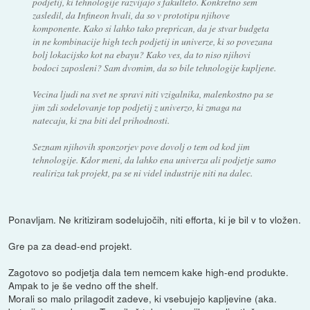
podjetij, ki tehnologije razvijajo s fakulteto. Konkretno sem
zasledil, da Infineon hvali, da so v prototipu njihove
komponente. Kako si lahko tako preprican, da je stvar budgeta
in ne kombinacije high tech podjetij in univerze, ki so povezana
bolj lokacijsko kot na ebayu? Kako ves, da to niso njihovi
bodoci zaposleni? Sam dvomim, da so bile tehnologije kupljene.
Vecina ljudi na svet ne spravi niti vzigalnika, malenkostno pa se
jim zdi sodelovanje top podjetij z univerzo, ki zmaga na
natecaju, ki zna biti del prihodnosti.
Seznam njihovih sponzorjev pove dovolj o tem od kod jim
tehnologije. Kdor meni, da lahko ena univerza ali podjetje samo
realiriza tak projekt, pa se ni videl industrije niti na dalec.
Ponavljam. Ne kritiziram sodelujočih, niti efforta, ki je bil v to vložen.
Gre pa za dead-end projekt.
Zagotovo so podjetja dala tem nemcem kake high-end produkte.
Ampak to je še vedno off the shelf.
Morali so malo prilagodit zadeve, ki vsebujejo kapljevine (aka.