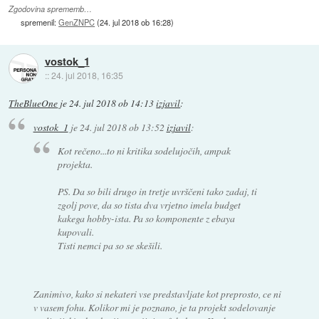
Zgodovina sprememb…
spremenil:
GenZNPC
(
24. jul 2018 ob 16:28
)
vostok_1
::
24. jul 2018, 16:35
TheBlueOne
je
24. jul 2018 ob 14:13
izjavil
:
vostok_1
je
24. jul 2018 ob 13:52
izjavil
:
Kot rečeno...to ni kritika sodelujočih, ampak
projekta.
PS. Da so bili drugo in tretje uvrščeni tako zadaj, ti
zgolj pove, da so tista dva vrjetno imela budget
kakega hobby-ista. Pa so komponente z ebaya
kupovali.
Tisti nemci pa so se skešili.
Zanimivo, kako si nekateri vse predstavljate kot preprosto, ce ni
v vasem fohu. Kolikor mi je poznano, je ta projekt sodelovanje