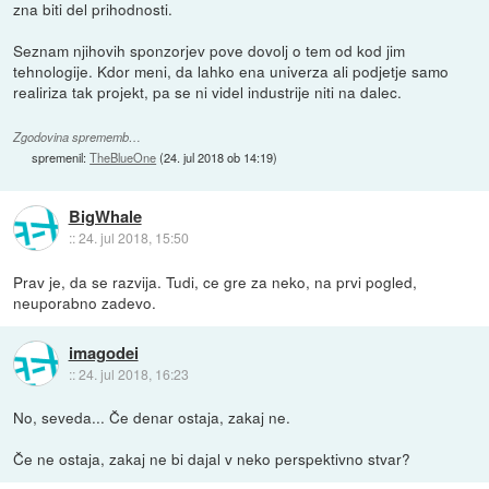
zna biti del prihodnosti.
Seznam njihovih sponzorjev pove dovolj o tem od kod jim
tehnologije. Kdor meni, da lahko ena univerza ali podjetje samo
realiriza tak projekt, pa se ni videl industrije niti na dalec.
Zgodovina sprememb…
spremenil:
TheBlueOne
(
24. jul 2018 ob 14:19
)
BigWhale
::
24. jul 2018, 15:50
Prav je, da se razvija. Tudi, ce gre za neko, na prvi pogled,
neuporabno zadevo.
imagodei
::
24. jul 2018, 16:23
No, seveda... Če denar ostaja, zakaj ne.
Če ne ostaja, zakaj ne bi dajal v neko perspektivno stvar?