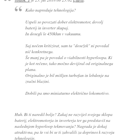
Kako napreduje tehnologija?
Uspeli so povezati dober elektromotor, dovolj
baterij in inverter skupaj.
In dosegli le 450khm v vakuumu.
Saj nočem kritizirat, sam ta "dosežek" ni povedal
nič konkretnega.
Še manj pa je povedal o viabilnosti hyperloopa. Ki
je kot rečeno, tako močno devijiral od originalnega
plana.
Originalno je bil mišljen turbofan in lebdenje na
zračni blazini.
Dobili pa smo miniaturno električno lokomotivo.
Huh. Bi ti naredil bolje? Zakaj ne razviješ svojega sklopa
baterij, elektromotorja in inverterja ter ga predstaviš na
naslednjem hyperloop tekmovanju? Nagrada je dokaj
atraktivna, pa še vsi bi se ti zahvalili za doprinos k razvoju
tehnologije.