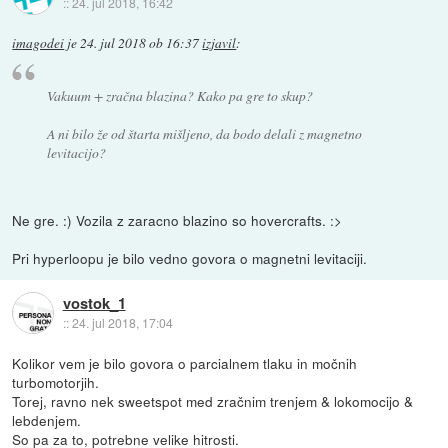
::
24. jul 2018, 16:42
imagodei
je
24. jul 2018 ob 16:37
izjavil
:
Vakuum + zračna blazina? Kako pa gre to skup?
A ni bilo že od štarta mišljeno, da bodo delali z magnetno
levitacijo?
Ne gre. :) Vozila z zaracno blazino so hovercrafts. :>
Pri hyperloopu je bilo vedno govora o magnetni levitaciji.
vostok_1
::
24. jul 2018, 17:04
Kolikor vem je bilo govora o parcialnem tlaku in močnih
turbomotorjih.
Torej, ravno nek sweetspot med zračnim trenjem & lokomocijo &
lebdenjem.
So pa za to, potrebne velike hitrosti.