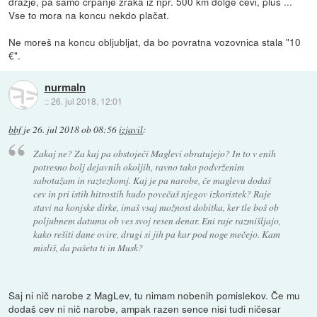
dražje, pa samo črpanje zraka iz npr. 500 km dolge cevi, plus ...
Vse to mora na koncu nekdo plačat.
Ne moreš na koncu obljubljat, da bo povratna vozovnica stala "10
€".
nurmaln
::
26. jul 2018, 12:01
bbf
je
26. jul 2018 ob 08:56
izjavil
:
Zakaj ne? Za kaj pa obstoječi Maglevi obratujejo? In to v enih
potresno bolj dejavnih okoljih, ravno tako podvrženim
sabotažam in raztezkomj. Kaj je pa narobe, če maglevu dodaš
cev in pri istih hitrostih hudo povečaš njegov izkoristek? Raje
stavi na konjske dirke, imaš vsaj možnost dobitka, ker tle boš ob
poljubnem datumu ob ves svoj resen denar. Eni raje razmišljajo,
kako rešiti dane ovire, drugi si jih pa kar pod noge mečejo. Kam
misliš, da pašeta ti in Musk?
Saj ni nič narobe z MagLev, tu nimam nobenih pomislekov. Če mu
dodaš cev ni nič narobe, ampak razen sence nisi tudi ničesar