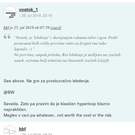
vostok_1
::
25. jul 2018, 23:16
bbf
je
25. jul 2018 ob 07:59
izjavil
:
"Vostok, za 'lebdenje' v skorajsnjem vakumu rabis vzgon. Probi
poracunat kolk velike povrsine rabis za dvignit eno tako
kapsulo. :) "
Ne porvšine, ampak pritiska. Ker lebdenje je mišljeno na zračnih
saneh, oziroma bolj tehnično na linearnih zračnih ležajih.
See above. Ne gre za prostozračno lebdenje.
@BW
Seveda. Zato pa pravim da je klasičen hyperloop blazno
nepraktičen.
Maglev v cevi pa whatever...not worth the cost or the risk.
bbf
::
26. jul 2018, 08:24