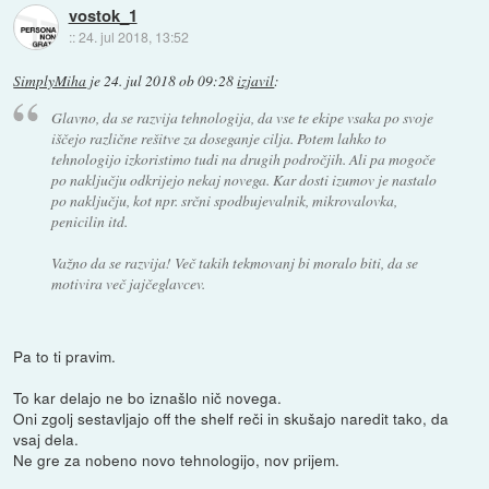
vostok_1
::
24. jul 2018, 13:52
SimplyMiha
je
24. jul 2018 ob 09:28
izjavil
:
Glavno, da se razvija tehnologija, da vse te ekipe vsaka po svoje
iščejo različne rešitve za doseganje cilja. Potem lahko to
tehnologijo izkoristimo tudi na drugih področjih. Ali pa mogoče
po naključju odkrijejo nekaj novega. Kar dosti izumov je nastalo
po naključju, kot npr. srčni spodbujevalnik, mikrovalovka,
penicilin itd.
Važno da se razvija! Več takih tekmovanj bi moralo biti, da se
motivira več jajčeglavcev.
Pa to ti pravim.
To kar delajo ne bo iznašlo nič novega.
Oni zgolj sestavljajo off the shelf reči in skušajo naredit tako, da
vsaj dela.
Ne gre za nobeno novo tehnologijo, nov prijem.