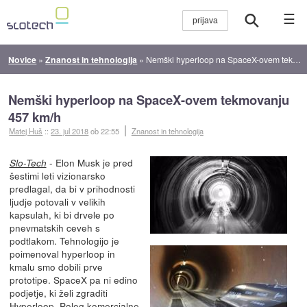
☰
Novice
»
Znanost in tehnologija
»
Nemški hyperloop na SpaceX-ovem tekmovanju 457 km/h
Nemški hyperloop na SpaceX-ovem tekmovanju
457 km/h
Matej Huš
::
23. jul 2018
ob 22:55
Znanost in tehnologija
- Elon Musk je pred
Slo-Tech
šestimi leti vizionarsko
predlagal, da bi v prihodnosti
ljudje potovali v velikih
kapsulah, ki bi drvele po
pnevmatskih ceveh s
podtlakom. Tehnologijo je
poimenoval hyperloop in
kmalu smo dobili prve
prototipe. SpaceX pa ni edino
podjetje, ki želi zgraditi
Hyperloop. Poleg komercialne