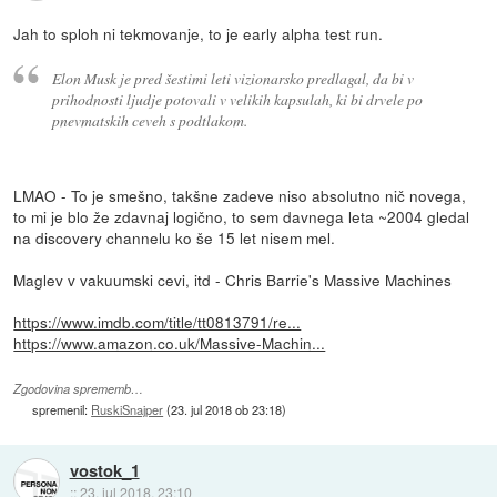
Jah to sploh ni tekmovanje, to je early alpha test run.
Elon Musk je pred šestimi leti vizionarsko predlagal, da bi v
prihodnosti ljudje potovali v velikih kapsulah, ki bi drvele po
pnevmatskih ceveh s podtlakom.
LMAO - To je smešno, takšne zadeve niso absolutno nič novega,
to mi je blo že zdavnaj logično, to sem davnega leta ~2004 gledal
na discovery channelu ko še 15 let nisem mel.
Maglev v vakuumski cevi, itd - Chris Barrie's Massive Machines
https://www.imdb.com/title/tt0813791/re...
https://www.amazon.co.uk/Massive-Machin...
Zgodovina sprememb…
spremenil:
RuskiSnajper
(
23. jul 2018 ob 23:18
)
vostok_1
::
23. jul 2018, 23:10