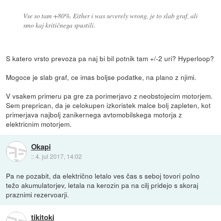
Vse so tam +80%. Either i was severely wrong, je to slab graf, ali
smo kaj kritičnega spustili.
S katero vrsto prevoza pa naj bi bil potnik tam +/-2 uri? Hyperloop?
Mogoce je slab graf, ce imas boljse podatke, na plano z njimi.
V vsakem primeru pa gre za porimerjavo z neobstojecim motorjem.
Sem preprican, da je celokupen izkoristek malce bolj zapleten, kot
primerjava najbolj zanikernega avtomobilskega motorja z
elektricnim motorjem.
Okapi
::
4. jul 2017, 14:02
Pa ne pozabit, da električno letalo ves čas s seboj tovori polno
težo akumulatorjev, letala na kerozin pa na cilj pridejo s skoraj
praznimi rezervoarji.
tikitoki