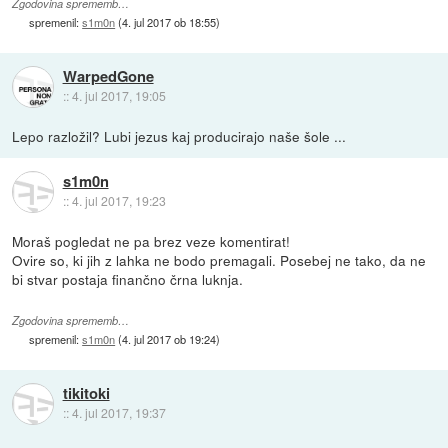
Zgodovina sprememb…
spremenil:
s1m0n
(
4. jul 2017 ob 18:55
)
WarpedGone
::
4. jul 2017, 19:05
Lepo razložil? Lubi jezus kaj producirajo naše šole ...
s1m0n
::
4. jul 2017, 19:23
Moraš pogledat ne pa brez veze komentirat!
Ovire so, ki jih z lahka ne bodo premagali. Posebej ne tako, da ne
bi stvar postaja finančno črna luknja.
Zgodovina sprememb…
spremenil:
s1m0n
(
4. jul 2017 ob 19:24
)
tikitoki
::
4. jul 2017, 19:37