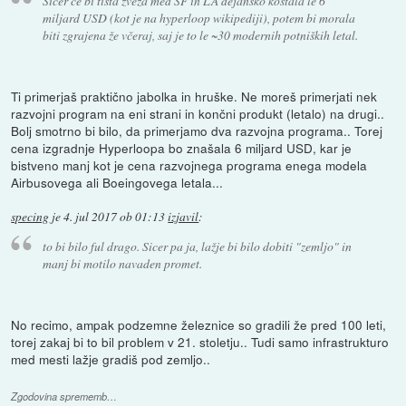
Sicer če bi tista zveza med SF in LA dejansko koštala le 6
miljard USD (kot je na hyperloop wikipediji), potem bi morala
biti zgrajena že včeraj, saj je to le ~30 modernih potniških letal.
Ti primerjaš praktično jabolka in hruške. Ne moreš primerjati nek
razvojni program na eni strani in končni produkt (letalo) na drugi..
Bolj smotrno bi bilo, da primerjamo dva razvojna programa.. Torej
cena izgradnje Hyperloopa bo znašala 6 miljard USD, kar je
bistveno manj kot je cena razvojnega programa enega modela
Airbusovega ali Boeingovega letala...
specing
je
4. jul 2017 ob 01:13
izjavil
:
to bi bilo ful drago. Sicer pa ja, lažje bi bilo dobiti "zemljo" in
manj bi motilo navaden promet.
No recimo, ampak podzemne železnice so gradili že pred 100 leti,
torej zakaj bi to bil problem v 21. stoletju.. Tudi samo infrastrukturo
med mesti lažje gradiš pod zemljo..
Zgodovina sprememb…