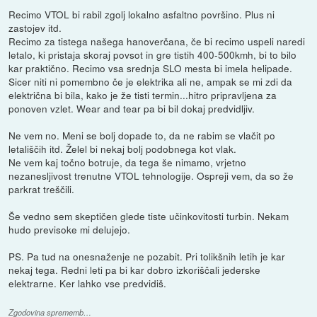
Recimo VTOL bi rabil zgolj lokalno asfaltno površino. Plus ni
zastojev itd.
Recimo za tistega našega hanoverčana, če bi recimo uspeli naredi
letalo, ki pristaja skoraj povsot in gre tistih 400-500kmh, bi to bilo
kar praktično. Recimo vsa srednja SLO mesta bi imela helipade.
Sicer niti ni pomembno če je elektrika ali ne, ampak se mi zdi da
električna bi bila, kako je že tisti termin...hitro pripravljena za
ponoven vzlet. Wear and tear pa bi bil dokaj predvidljiv.
Ne vem no. Meni se bolj dopade to, da ne rabim se vlačit po
letališčih itd. Želel bi nekaj bolj podobnega kot vlak.
Ne vem kaj točno botruje, da tega še nimamo, vrjetno
nezanesljivost trenutne VTOL tehnologije. Ospreji vem, da so že
parkrat treščili.
Še vedno sem skeptičen glede tiste učinkovitosti turbin. Nekam
hudo previsoke mi delujejo.
PS. Pa tud na onesnaženje ne pozabit. Pri tolikšnih letih je kar
nekaj tega. Redni leti pa bi kar dobro izkoriščali jederske
elektrarne. Ker lahko vse predvidiš.
Zgodovina sprememb…