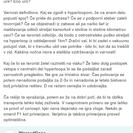
ure? Eno uro?
Varnost definitivno. Kaj se zgodi s hyperloopom, če na enem delu
popusti spoj? Če pride do potresa? Če se v podporni steber zaleti
tovornjak? Če se objestneži iz zabave ali pa narko šef iz
maščevanja odloči streljat kamorkoli v stotine in stotine kilometrov
cevi? Če se teroristi odločijo, da bodo z ostrostrelsko puško streljali
na hyperloop iz oddaljenosti 1km? Zračni val, ki bi zadel v vakuumu
potujoč vlak, bi v trenutku ubil vse potnike - bilo bi, kot da so treščili
v zid. Kakšna nočna mora s stališča vzdrževanja in varnosti!
Kaj če bi se terorist želel raztreliti na vlaku? Že tako dolg postopek
vstopa v centralni del hyperloopa bi se še podaljšal zaradi
varnostnih pregledov. Ne gre za trivialno stvar. Čas potovanja se
potem nenadoma podaljša za 2-3x in nenadoma je letalo bistveno
bolj privlačna rešitev. D ne rečem cenejša in udobnejša.
Če rešijo ta vprašanja, potem so že na dobri poti, da bi ta oblika
transporta lahko kdaj zaživela. V nasprotnem primeru se gre lahko
za proof of concept, kjer cena dejansko ne igra vloge. Nekdo je
omenil F1 kot primerjavo. Verjetno je takšna primerjava preveč
optimistična.
WarpedGone