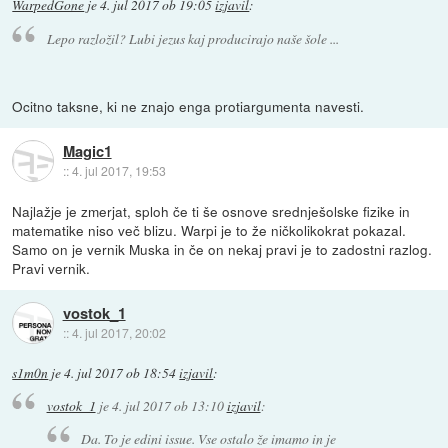
WarpedGone
je
4. jul 2017 ob 19:05
izjavil
:
Lepo razložil? Lubi jezus kaj producirajo naše šole ...
Ocitno taksne, ki ne znajo enga protiargumenta navesti.
Magic1
::
4. jul 2017, 19:53
Najlažje je zmerjat, sploh če ti še osnove srednješolske fizike in
matematike niso več blizu. Warpi je to že ničkolikokrat pokazal.
Samo on je vernik Muska in če on nekaj pravi je to zadostni razlog.
Pravi vernik.
vostok_1
::
4. jul 2017, 20:02
s1m0n
je
4. jul 2017 ob 18:54
izjavil
:
vostok_1
je
4. jul 2017 ob 13:10
izjavil
:
Da. To je edini issue. Vse ostalo že imamo in je