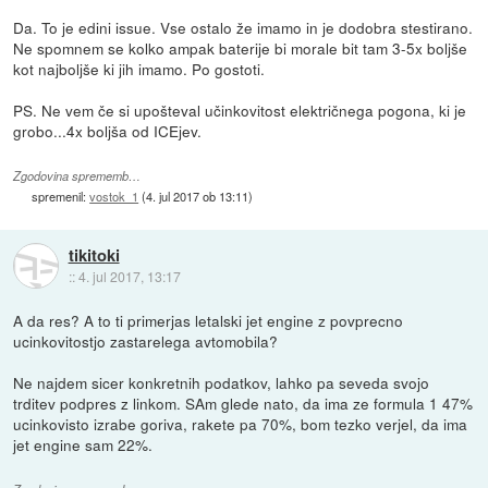
Da. To je edini issue. Vse ostalo že imamo in je dodobra stestirano.
Ne spomnem se kolko ampak baterije bi morale bit tam 3-5x boljše
kot najboljše ki jih imamo. Po gostoti.
PS. Ne vem če si upošteval učinkovitost električnega pogona, ki je
grobo...4x boljša od ICEjev.
Zgodovina sprememb…
spremenil:
vostok_1
(
4. jul 2017 ob 13:11
)
tikitoki
::
4. jul 2017, 13:17
A da res? A to ti primerjas letalski jet engine z povprecno
ucinkovitostjo zastarelega avtomobila?
Ne najdem sicer konkretnih podatkov, lahko pa seveda svojo
trditev podpres z linkom. SAm glede nato, da ima ze formula 1 47%
ucinkovisto izrabe goriva, rakete pa 70%, bom tezko verjel, da ima
jet engine sam 22%.