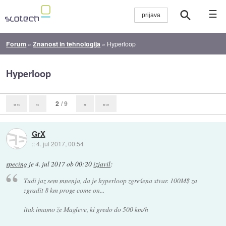
☰
Forum
»
Znanost in tehnologija
»
Hyperloop
Hyperloop
2
/ 9
««
«
»
»»
GrX
::
4. jul 2017, 00:54
specing
je
4. jul 2017 ob 00:20
izjavil
:
Tudi jaz sem mnenja, da je hyperloop zgrešena stvar. 100M$ za
zgradit 8 km proge come on...
itak imamo že Magleve, ki gredo do 500 km/h