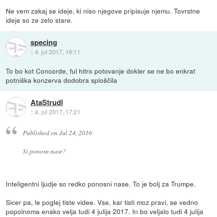
Ne vem zakaj se ideje, ki niso njegove pripisuje njemu. Tovrstne
ideje so ze zelo stare.
specing
::
4. jul 2017, 16:11
To bo kot Concorde, ful hitro potovanje dokler se ne bo enkrat
potniška konzerva dodobra sploščila
AtaStrudl
::
4. jul 2017, 17:21
Published on Jul 24, 2016
Si ponosn nase?
Inteligentni ljudje so redko ponosni nase. To je bolj za Trumpe.
Sicer pa, le poglej tiste videe. Vse, kar tisti moz pravi, se vedno
popolnoma enako velja tudi 4 julija 2017. In bo veljalo tudi 4 julija