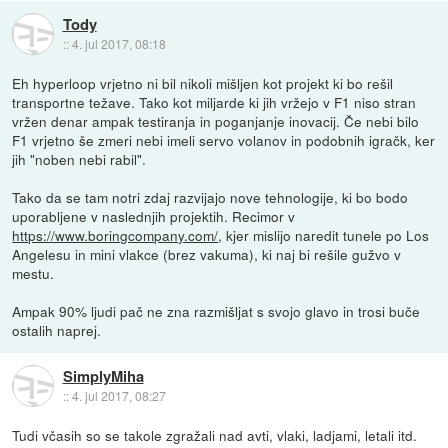
Tody
::
4. jul 2017, 08:18
Eh hyperloop vrjetno ni bil nikoli mišljen kot projekt ki bo rešil
transportne težave. Tako kot miljarde ki jih vržejo v F1 niso stran
vržen denar ampak testiranja in poganjanje inovacij. Če nebi bilo
F1 vrjetno še zmeri nebi imeli servo volanov in podobnih igračk, ker
jih "noben nebi rabil".
Tako da se tam notri zdaj razvijajo nove tehnologije, ki bo bodo
uporabljene v naslednjih projektih. Recimor v
https://www.boringcompany.com/
, kjer mislijo naredit tunele po Los
Angelesu in mini vlakce (brez vakuma), ki naj bi rešile gužvo v
mestu.
Ampak 90% ljudi pač ne zna razmišljat s svojo glavo in trosi buče
ostalih naprej.
SimplyMiha
::
4. jul 2017, 08:27
Tudi včasih so se takole zgražali nad avti, vlaki, ladjami, letali itd.