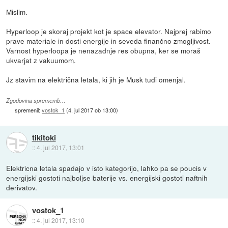
Mislim.
Hyperloop je skoraj projekt kot je space elevator. Najprej rabimo
prave materiale in dosti energije in seveda finančno zmogljivost.
Varnost hyperloopa je nenazadnje res obupna, ker se moraš
ukvarjat z vakuumom.
Jz stavim na električna letala, ki jih je Musk tudi omenjal.
Zgodovina sprememb…
spremenil:
vostok_1
(
4. jul 2017 ob 13:00
)
tikitoki
::
4. jul 2017, 13:01
Elektricna letala spadajo v isto kategorijo, lahko pa se poucis v
energijski gostoti najboljse baterije vs. energijski gostoti naftnih
derivatov.
vostok_1
::
4. jul 2017, 13:10