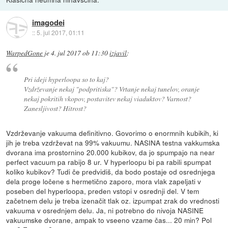
imagodei
::
5. jul 2017, 01:11
WarpedGone
je
4. jul 2017 ob 11:30
izjavil
:
Pri ideji hyperloopa so to kaj?
Vzdrževanje nekaj "podpritiska"? Vrtanje nekaj tunelov, oranje
nekaj pokritih vkopov, postavitev nekaj viaduktov? Varnost?
Zanesljivost? Hitrost?
Vzdrževanje vakuuma definitivno. Govorimo o enormnih kubikih, ki
jih je treba vzdrževat na 99% vakuumu. NASINA testna vakkumska
dvorana ima prostornino 20.000 kubikov, da jo spumpajo na near
perfect vacuum pa rabijo 8 ur. V hyperloopu bi pa rabili spumpat
koliko kubikov? Tudi če predvidiš, da bodo postaje od osrednjega
dela proge ločene s hermetično zaporo, mora vlak zapeljati v
poseben del hyperloopa, preden vstopi v osrednji del. V tem
začetnem delu je treba izenačit tlak oz. izpumpat zrak do vrednosti
vakuuma v osrednjem delu. Ja, ni potrebno do nivoja NASINE
vakuumske dvorane, ampak to vseeno vzame čas... 20 min? Pol