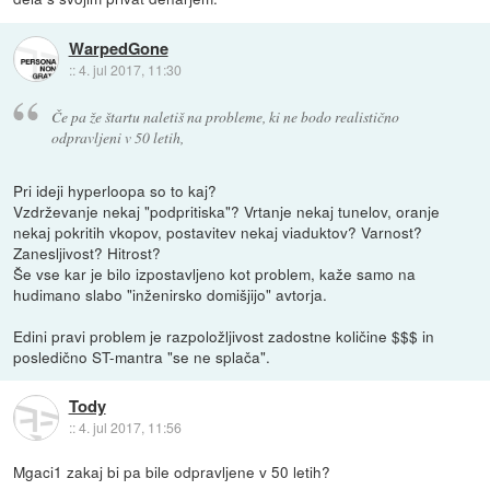
WarpedGone
::
4. jul 2017, 11:30
Če pa že štartu naletiš na probleme, ki ne bodo realistično
odpravljeni v 50 letih,
Pri ideji hyperloopa so to kaj?
Vzdrževanje nekaj "podpritiska"? Vrtanje nekaj tunelov, oranje
nekaj pokritih vkopov, postavitev nekaj viaduktov? Varnost?
Zanesljivost? Hitrost?
Še vse kar je bilo izpostavljeno kot problem, kaže samo na
hudimano slabo "inženirsko domišjijo" avtorja.
Edini pravi problem je razpoložljivost zadostne količine $$$ in
posledično ST-mantra "se ne splača".
Tody
::
4. jul 2017, 11:56
Mgaci1 zakaj bi pa bile odpravljene v 50 letih?