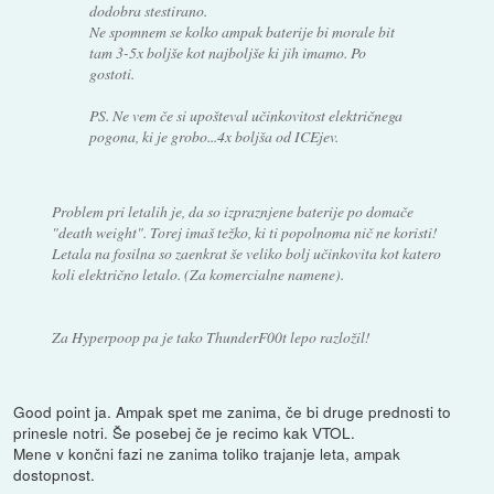
dodobra stestirano.
Ne spomnem se kolko ampak baterije bi morale bit
tam 3-5x boljše kot najboljše ki jih imamo. Po
gostoti.
PS. Ne vem če si upošteval učinkovitost električnega
pogona, ki je grobo...4x boljša od ICEjev.
Problem pri letalih je, da so izpraznjene baterije po domače
"death weight". Torej imaš težko, ki ti popolnoma nič ne koristi!
Letala na fosilna so zaenkrat še veliko bolj učinkovita kot katero
koli električno letalo. (Za komercialne namene).
Za Hyperpoop pa je tako ThunderF00t lepo razložil!
Good point ja. Ampak spet me zanima, če bi druge prednosti to
prinesle notri. Še posebej če je recimo kak VTOL.
Mene v končni fazi ne zanima toliko trajanje leta, ampak
dostopnost.