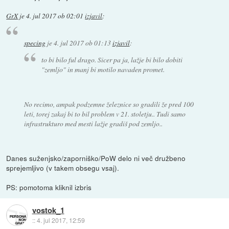
GrX
je
4. jul 2017 ob 02:01
izjavil
:
specing
je
4. jul 2017 ob 01:13
izjavil
:
to bi bilo ful drago. Sicer pa ja, lažje bi bilo dobiti
"zemljo" in manj bi motilo navaden promet.
No recimo, ampak podzemne železnice so gradili že pred 100
leti, torej zakaj bi to bil problem v 21. stoletju.. Tudi samo
infrastrukturo med mesti lažje gradiš pod zemljo..
Danes suženjsko/zaporniško/PoW delo ni več družbeno
sprejemljivo (v takem obsegu vsaj).
PS: pomotoma kliknil izbris
vostok_1
::
4. jul 2017, 12:59