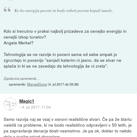
Ko bo energija poceni in bodo roboti poceni kopali tunele,
Kdo si trenutno v praksi najbolj prizadeva za cenejšo energijo in
cenejši izkop tunelov?
Angela Merkel?
Tehnologija se ne razvije in poceni sama od sebe ampak jo
zgruntajo in pocenijo "sanjači katerim ni jasno, da se stvar ne
splača in ki se ne zavedajo da tehnologija še ni zrela".
Zgodovina sprememb…
spremenilo:
WarpedGone
(
4. jul 2017 ob 09:38
)
Magic1
::
4. jul 2017, 11:04
Samo razvija naj se vsaj v osnovi realistične stvari. Če pa že štartu
naletiš na probleme, ki ne bodo realistično odpravljeni v 50 letih, je
pa zapravlanje denarja dosti nesmotrno. Je pa ok, dokler to nekdo
dela s svojim privat denarjem.