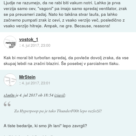
Ljudje ne razumejo, da ne rabi biti vakum notri. Lahko je prva
verzija samo cev, "vagoni" pa imajo samo spredaj ventilator, zrak
se pa preusmeri zadaj. Nato ko takšna stvar laufa, pa lahko
začnemo pumpati zrak iz cevi, z vsako verzijo več, posledično z
vsako verzijo hitreje. Ampak, ne gre. Because, reasons!
vostok_1
::
4. jul 2017, 23:00
Kak bi moral bit turbofan spredaj, da povleče dovolj zraka, da vse
skupaj lebdi na zračni blazini. Še posebej v parcialnem tlaku.
MrStein
::
4. jul 2017, 23:01
s1m0n
je
4. jul 2017 ob 18:54
izjavil
:
Za Hyperpoop pa je tako ThunderF00t lepo razložil!
A tiste bedarije, ki smo jih lani* lepo zavrgli?