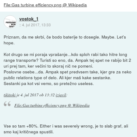
File:Gas turbine efficiency.png @ Wikipedia
vostok_1
::
4. jul 2017, 13:33
Priznam, da me skrbi, če bodo baterije to dosegle. Maybe. Let's
hope.
Kot drugo se mi poraja vprašanje...kdo sploh rabi tako hitre long
range transporte? Turisti so eno, da. Ampak tej spet ne rabijo bit 2
uri prej tam, ker večini to skoraj nič ne pomeni.
Poslovne osebe...da. Ampak spet predvsem take, kjer gre za neko
public relations type of delo. Ali kjer maš kake sestanke.
Sestanki pa kot vsi vemo, so pretežno useless.
tikitoki
je
4. jul 2017 ob 13:32
izjavil
:
File:Gas turbine efficiency.png @ Wikipedia
Vse so tam +80%. Either i was severely wrong, je to slab graf, ali
smo kaj kritičnega spustili.