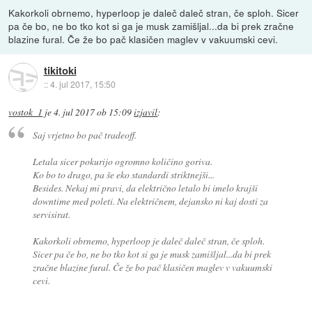
Kakorkoli obrnemo, hyperloop je daleč daleč stran, če sploh. Sicer
pa če bo, ne bo tko kot si ga je musk zamišljal...da bi prek zračne
blazine fural. Če že bo pač klasičen maglev v vakuumski cevi.
tikitoki
::
4. jul 2017, 15:50
vostok_1
je
4. jul 2017 ob 15:09
izjavil
:
Saj vrjetno bo pač tradeoff.
Letala sicer pokurijo ogromno količino goriva.
Ko bo to drago, pa še eko standardi striktnejši...
Besides. Nekaj mi pravi, da električno letalo bi imelo krajši
downtime med poleti. Na električnem, dejansko ni kaj dosti za
servisirat.
Kakorkoli obrnemo, hyperloop je daleč daleč stran, če sploh.
Sicer pa če bo, ne bo tko kot si ga je musk zamišljal...da bi prek
zračne blazine fural. Če že bo pač klasičen maglev v vakuumski
cevi.