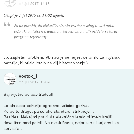
::
4. jul 2017, 14:15
Okapi
je
4. jul 2017 ob 14:02
izjavil
:
Pa ne pozabit, da električno letalo ves čas s seboj tovori polno
težo akumulatorjev, letala na kerozin pa na cilj pridejo s skoraj
praznimi rezervoarji.
Jp, zapleten problem. Vbistvu je se hujse, ce bi slo za litij/zrak
baterije, bi prislo letalo na cilj bistveno tezje;).
vostok_1
::
4. jul 2017, 15:09
Saj vrjetno bo pač tradeoff.
Letala sicer pokurijo ogromno količino goriva.
Ko bo to drago, pa še eko standardi striktnejši...
Besides. Nekaj mi pravi, da električno letalo bi imelo krajši
downtime med poleti. Na električnem, dejansko ni kaj dosti za
servisirat.