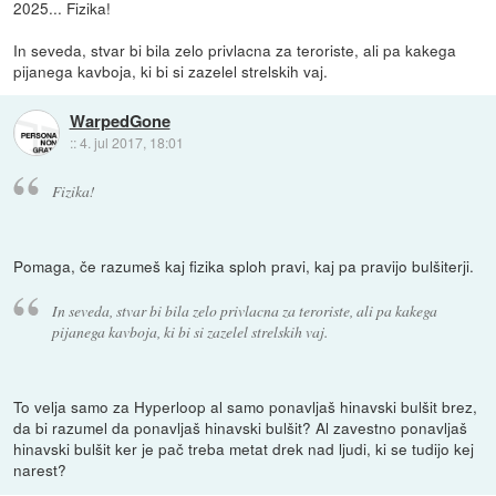
2025... Fizika!
In seveda, stvar bi bila zelo privlacna za teroriste, ali pa kakega
pijanega kavboja, ki bi si zazelel strelskih vaj.
WarpedGone
::
4. jul 2017, 18:01
Fizika!
Pomaga, če razumeš kaj fizika sploh pravi, kaj pa pravijo bulšiterji.
In seveda, stvar bi bila zelo privlacna za teroriste, ali pa kakega
pijanega kavboja, ki bi si zazelel strelskih vaj.
To velja samo za Hyperloop al samo ponavljaš hinavski bulšit brez,
da bi razumel da ponavljaš hinavski bulšit? Al zavestno ponavljaš
hinavski bulšit ker je pač treba metat drek nad ljudi, ki se tudijo kej
narest?