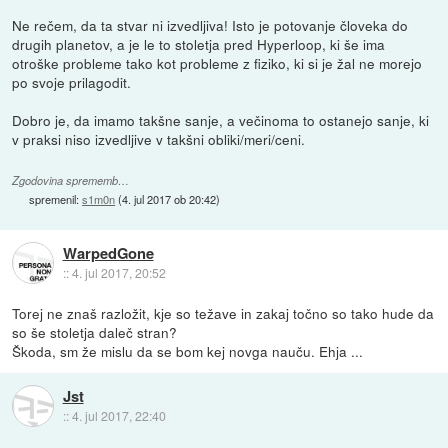
Ne rečem, da ta stvar ni izvedljiva! Isto je potovanje človeka do
drugih planetov, a je le to stoletja pred Hyperloop, ki še ima
otroške probleme tako kot probleme z fiziko, ki si je žal ne morejo
po svoje prilagodit.
Dobro je, da imamo takšne sanje, a večinoma to ostanejo sanje, ki
v praksi niso izvedljive v takšni obliki/meri/ceni.
Zgodovina sprememb…
spremenil:
s1m0n
(
4. jul 2017 ob 20:42
)
WarpedGone
::
4. jul 2017, 20:52
Torej ne znaš razložit, kje so težave in zakaj točno so tako hude da
so še stoletja daleč stran?
Škoda, sm že mislu da se bom kej novga nauču. Ehja ...
Jst
::
4. jul 2017, 22:40