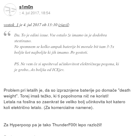
s1m0n
::
4. jul 2017, 18:54
vostok_1
je
4. jul 2017 ob 13:10
izjavil
:
Da. To je edini issue. Vse ostalo že imamo in je dodobra
stestirano.
Ne spomnem se kolko ampak baterije bi morale bit tam 3-5x
boljše kot najboljše ki jih imamo. Po gostoti.
PS. Ne vem če si upošteval učinkovitost električnega pogona, ki
je grobo...4x boljša od ICEjev.
Problem pri letalih je, da so izpraznjene baterije po domače "death
weight". Torej imaš težko, ki ti popolnoma nič ne koristi!
Letala na fosilna so zaenkrat še veliko bolj učinkovita kot katero
koli električno letalo. (Za komercialne namene).
Za Hyperpoop pa je tako ThunderF00t lepo razložil!