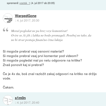
spremenil:
vostok_1
(
4. jul 2017 ob 20:05
)
WarpedGone
::
4. jul 2017, 20:30
Moraš pogledat ne pa brez veze komentirat!
Ovire so, ki jih z lahka ne bodo premagali. Posebej ne tako, da
ne bi stvar postaja finančno črna luknja
Si mogoče prebral vsaj osnovni material?
Si mogoče prebral vsaj prvi komentar pod videom?
Si mogoče pogledal mal po netu odgovore na kritike?
Znaš ponovit kaj si prebral?
Če je 4x da, boš znal razložit zakaj odgovori na kritiko ne držijo
vode.
Čakam.
s1m0n
::
4. jul 2017, 20:40