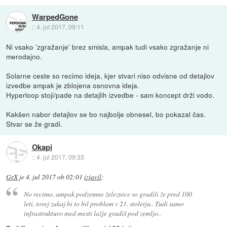
WarpedGone
::
4. jul 2017, 09:11
Ni vsako 'zgražanje' brez smisla, ampak tudi vsako zgražanje ni
merodajno.
Solarne ceste so recimo ideja, kjer stvari niso odvisne od detajlov
izvedbe ampak je zblojena osnovna ideja.
Hyperloop stoji/pade na detajlih izvedbe - sam koncept drži vodo.
Kakšen nabor detajlov se bo najbolje obnesel, bo pokazal čas.
Stvar se že gradi.
Okapi
::
4. jul 2017, 09:33
GrX
je
4. jul 2017 ob 02:01
izjavil
:
No recimo, ampak podzemne železnice so gradili že pred 100
leti, torej zakaj bi to bil problem v 21. stoletju.. Tudi samo
infrastrukturo med mesti lažje gradiš pod zemljo..