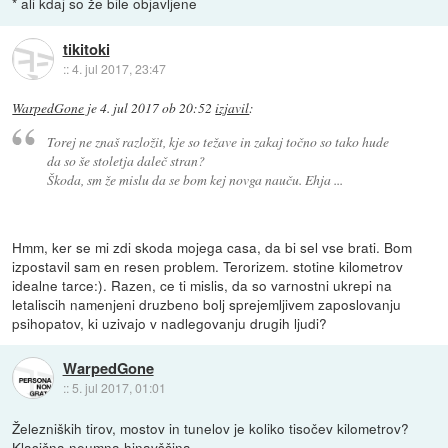
* ali kdaj so že bile objavljene
tikitoki
::
4. jul 2017, 23:47
WarpedGone
je
4. jul 2017 ob 20:52
izjavil
:
Torej ne znaš razložit, kje so težave in zakaj točno so tako hude
da so še stoletja daleč stran?
Škoda, sm že mislu da se bom kej novga nauču. Ehja ...
Hmm, ker se mi zdi skoda mojega casa, da bi sel vse brati. Bom
izpostavil sam en resen problem. Terorizem. stotine kilometrov
idealne tarce:). Razen, ce ti mislis, da so varnostni ukrepi na
letaliscih namenjeni druzbeno bolj sprejemljivem zaposlovanju
psihopatov, ki uzivajo v nadlegovanju drugih ljudi?
WarpedGone
::
5. jul 2017, 01:01
Železniških tirov, mostov in tunelov je koliko tisočev kilometrov?
Klasična neumna hinavščina.