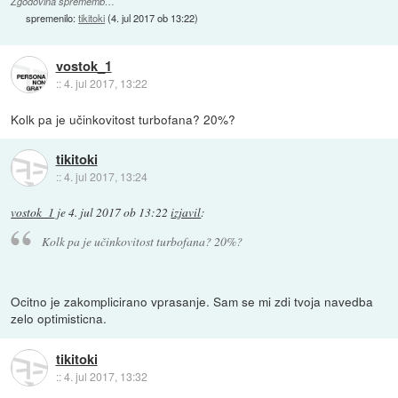
Zgodovina sprememb…
spremenilo:
tikitoki
(
4. jul 2017 ob 13:22
)
vostok_1
::
4. jul 2017, 13:22
Kolk pa je učinkovitost turbofana? 20%?
tikitoki
::
4. jul 2017, 13:24
vostok_1
je
4. jul 2017 ob 13:22
izjavil
:
Kolk pa je učinkovitost turbofana? 20%?
Ocitno je zakomplicirano vprasanje. Sam se mi zdi tvoja navedba
zelo optimisticna.
tikitoki
::
4. jul 2017, 13:32