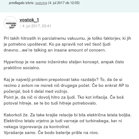
predlagalo izbris:
specing
(
4. jul 2017 ob 12:05
)
vostok_1
::
4. jul 2017, 03:41
Pri takih hitrostih in parcialnemu vakuumu, je toliko faktorjev, ki jih
je potrebno upoštevat. Ko pa spraviš not več tisoč ljudi
dnevno...we're talking an insane amount of concern.
Hyperloop je ne samo inženirsko sfaljen koncept, ampak čisto
praktično socialno.
Kaj je največji problem prepotovat tako razdaljo? To, da če si
recimo z avtom ne moreš nič drugega počet. Če bo enkrat AP to
počenjal, boš ti delal med vožnjo.
Point je, da nič ni dovolj hitro za ljudi. Tko kot inflacija. Če boš
potoval hitreje, se te bo tudi hitreje potrebovalo.
Kakorkoli že. Za take krajše relacije bi bila električna letala boljša.
Električno letalo vrjetno je tudi varneje od turbinskega, ker ni
nekega izgorevanja za kontrolirat.
Vprašanje samo. Če bodo baterije prišle na nivo.