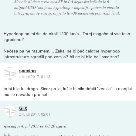
Sicer če bi tista zveza med SF in LA dejansko koštala le 6
miljard USD (kot je na hyperloop wikipediji), potem bi morala
biti zgrajena že včeraj, saj je to le ~30 modernih potniških letal.
Hyperloop naj bi šel do okoli 1200 km/h.. Torej mogoče ni vse tako
zgrešeno?
Nečesa pa ne razumem.... Zakaj ne bi pač celotne hyperloop
infrastrukture zgradili pod zemljo? Ali ne bi bilo bolj smotrno?
specing
::
4. jul 2017, 01:13
to bi bilo ful drago. Sicer pa ja, lažje bi bilo dobiti "zemljo" in manj bi
motilo navaden promet.
GrX
::
4. jul 2017, 02:01
specing
je
4. jul 2017 ob 00:20
izjavil
: