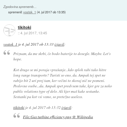
Zgodovina sprememb…
spremenil:
vostok_1
(
4. jul 2017 ob 13:35
)
tikitoki
::
4. jul 2017, 13:45
vostok_1
je
4. jul 2017 ob 13:33
izjavil
:
Priznam, da me skrbi, če bodo baterije to dosegle. Maybe. Let's
hope.
Kot drugo se mi poraja vprašanje...kdo sploh rabi tako hitre
long range transporte? Turisti so eno, da. Ampak tej spet ne
rabijo bit 2 uri prej tam, ker večini to skoraj nič ne pomeni.
Poslovne osebe...da. Ampak spet predvsem take, kjer gre za neko
public relations type of delo. Ali kjer maš kake sestanke.
Sestanki pa kot vsi vemo, so pretežno useless.
tikitoki
je
4. jul 2017 ob 13:32
izjavil
:
File:Gas turbine efficiency.png @ Wikipedia