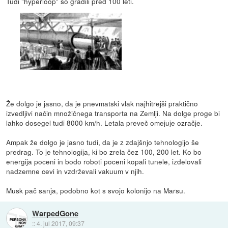
Tudi "hyperloop" so gradili pred 100 leti.
Že dolgo je jasno, da je pnevmatski vlak najhitrejši praktično
izvedljivi način množičnega transporta na Zemlji. Na dolge proge bi
lahko dosegel tudi 8000 km/h. Letala preveč omejuje ozračje.
Ampak že dolgo je jasno tudi, da je z zdajšnjo tehnologijo še
predrag. To je tehnologija, ki bo zrela čez 100, 200 let. Ko bo
energija poceni in bodo roboti poceni kopali tunele, izdelovali
nadzemne cevi in vzdrževali vakuum v njih.
Musk pač sanja, podobno kot s svojo kolonijo na Marsu.
WarpedGone
::
4. jul 2017, 09:37