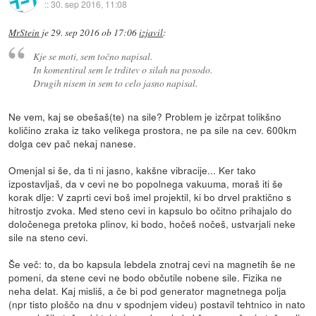
::
30. sep 2016, 11:08
MrStein
je
29. sep 2016 ob 17:06
izjavil
:
Kje se moti, sem točno napisal.
In komentiral sem le trditev o silah na posodo.
Drugih nisem in sem to celo jasno napisal.
Ne vem, kaj se obešaš(te) na sile? Problem je izčrpat tolikšno
količino zraka iz tako velikega prostora, ne pa sile na cev. 600km
dolga cev pač nekaj nanese.
Omenjal si še, da ti ni jasno, kakšne vibracije... Ker tako
izpostavljaš, da v cevi ne bo popolnega vakuuma, moraš iti še
korak dlje: V zaprti cevi boš imel projektil, ki bo drvel praktično s
hitrostjo zvoka. Med steno cevi in kapsulo bo očitno prihajalo do
določenega pretoka plinov, ki bodo, hočeš nočeš, ustvarjali neke
sile na steno cevi.
Še več: to, da bo kapsula lebdela znotraj cevi na magnetih še ne
pomeni, da stene cevi ne bodo občutile nobene sile. Fizika ne
neha delat. Kaj misliš, a če bi pod generator magnetnega polja
(npr tisto ploščo na dnu v spodnjem videu) postavil tehtnico in nato