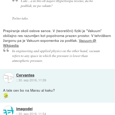
Caki .. a ni blo ob najavi Hyperloopa receno, da bo
podtlak, ne pa vakum?
Točno tako.
Prepiranje okoli oslove sence. V (teoretični) fiziki je "Vakuum"
običajno res razumljen kot popolnoma prazen prostor. V tehniškem
žargonu pa je Vakuum sopomenka za podtlak.
Vacuum @
Wikipedia
In engineering and applied physics on the other hand, vacuum
refers to any space in which the pressure is lower than
atmospheric pressure.
Cervantes
::
30. sep 2016, 11:39
A tale cev bo na Marsu al kaku?
imagodei
::
30. sep 2016, 11:54