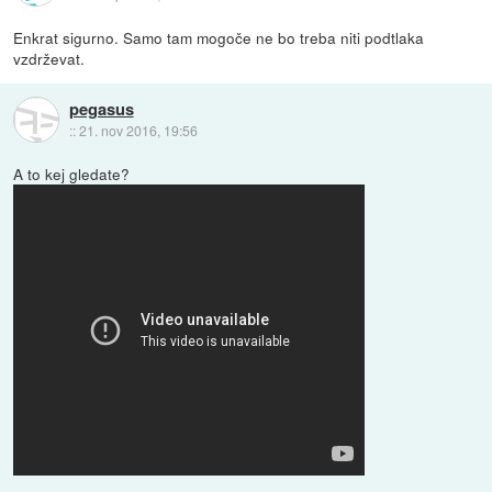
Enkrat sigurno. Samo tam mogoče ne bo treba niti podtlaka
vzdrževat.
pegasus
::
21. nov 2016, 19:56
A to kej gledate?