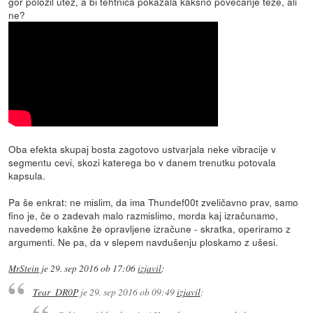
gor položil utež, a bi tehtnica pokazala kakšno povečanje teže, ali
ne?
Oba efekta skupaj bosta zagotovo ustvarjala neke vibracije v
segmentu cevi, skozi katerega bo v danem trenutku potovala
kapsula.
Pa še enkrat: ne mislim, da ima Thundef00t zveličavno prav, samo
fino je, če o zadevah malo razmislimo, morda kaj izračunamo,
navedemo kakšne že opravljene izračune - skratka, operiramo z
argumenti. Ne pa, da v slepem navdušenju ploskamo z ušesi.
MrStein
je
29. sep 2016 ob 17:06
izjavil
:
Tear_DR0P
je
29. sep 2016 ob 09:49
izjavil
: