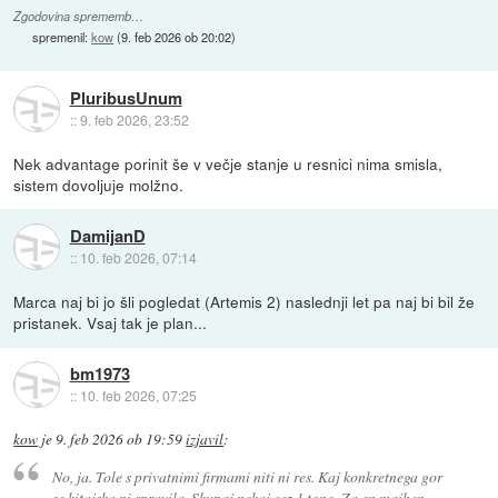
Zgodovina sprememb…
spremenil:
kow
(
9. feb 2026 ob 20:02
)
PluribusUnum
::
9. feb 2026, 23:52
Nek advantage porinit še v večje stanje u resnici nima smisla,
sistem dovoljuje molžno.
DamijanD
::
10. feb 2026, 07:14
Marca naj bi jo šli pogledat (Artemis 2) naslednji let pa naj bi bil že
pristanek. Vsaj tak je plan...
bm1973
::
10. feb 2026, 07:25
kow
je
9. feb 2026 ob 19:59
izjavil
:
No, ja. Tole s privatnimi firmami niti ni res. Kaj konkretnega gor
se kitajska ni spravila. Skupaj nekaj cez 1 tono. Za en majhen