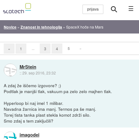
☰
Novice
»
Znanost in tehnologija
»
SpaceX hoče na Mars
...
5
»
«
1
3
4
MrStein
::
29. sep 2016, 23:32
A zdaj že iščemo izgovore? ;)
Podtlak je manjši tlak, vakuum pa zelo zelo majhen tlak.
Hyperloop bi naj imel 1 milibar.
Navadna žarnica ima manj. Termos pa še manj.
Torej tista tanka plast stekla komot zdrži silo.
Smo zdaj s tem zaključili?
imagodei