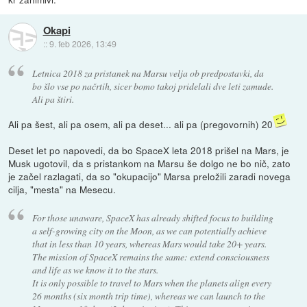
Okapi
::
9. feb 2026, 13:49
Letnica 2018 za pristanek na Marsu velja ob predpostavki, da
bo šlo vse po načrtih, sicer bomo takoj pridelali dve leti zamude.
Ali pa štiri.
Ali pa šest, ali pa osem, ali pa deset... ali pa (pregovornih) 20
Deset let po napovedi, da bo SpaceX leta 2018 prišel na Mars, je
Musk ugotovil, da s pristankom na Marsu še dolgo ne bo nič, zato
je začel razlagati, da so "okupacijo" Marsa preložili zaradi novega
cilja, "mesta" na Mesecu.
For those unaware, SpaceX has already shifted focus to building
a self-growing city on the Moon, as we can potentially achieve
that in less than 10 years, whereas Mars would take 20+ years.
The mission of SpaceX remains the same: extend consciousness
and life as we know it to the stars.
It is only possible to travel to Mars when the planets align every
26 months (six month trip time), whereas we can launch to the