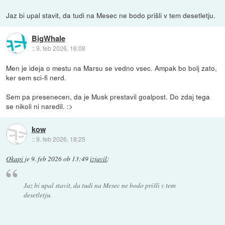
Jaz bi upal stavit, da tudi na Mesec ne bodo prišli v tem desetletju.
BigWhale
::
9. feb 2026, 16:08
Men je ideja o mestu na Marsu se vedno vsec. Ampak bo bolj zato,
ker sem sci-fi nerd.
Sem pa presenecen, da je Musk prestavil goalpost. Do zdaj tega
se nikoli ni naredil. :>
kow
::
9. feb 2026, 18:25
Okapi
je
9. feb 2026 ob 13:49
izjavil
:
Jaz bi upal stavit, da tudi na Mesec ne bodo prišli v tem
desetletju.