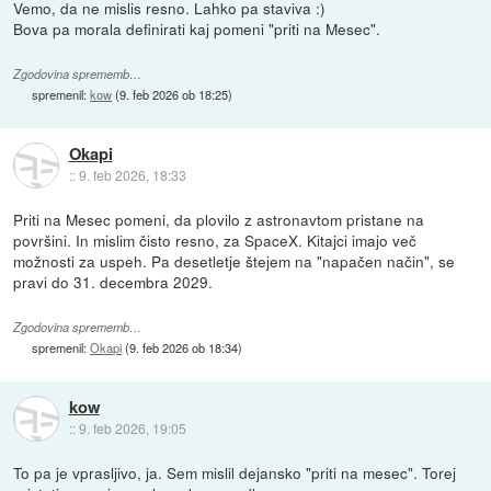
Vemo, da ne mislis resno. Lahko pa staviva :)
Bova pa morala definirati kaj pomeni "priti na Mesec".
Zgodovina sprememb…
spremenil:
kow
(
9. feb 2026 ob 18:25
)
Okapi
::
9. feb 2026, 18:33
Priti na Mesec pomeni, da plovilo z astronavtom pristane na
površini. In mislim čisto resno, za SpaceX. Kitajci imajo več
možnosti za uspeh. Pa desetletje štejem na "napačen način", se
pravi do 31. decembra 2029.
Zgodovina sprememb…
spremenil:
Okapi
(
9. feb 2026 ob 18:34
)
kow
::
9. feb 2026, 19:05
To pa je vprasljivo, ja. Sem mislil dejansko "priti na mesec". Torej