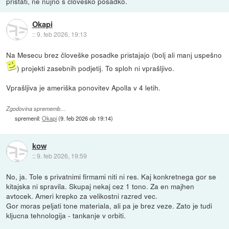
pristati, ne nujno s clovesko posadko.
Okapi
::
9. feb 2026, 19:13
Na Mesecu brez človeške posadke pristajajo (bolj ali manj uspešno
) projekti zasebnih podjetij. To sploh ni vprašljivo.
Vprašljiva je ameriška ponovitev Apolla v 4 letih.
Zgodovina sprememb…
spremenil:
Okapi
(
9. feb 2026 ob 19:14
)
kow
::
9. feb 2026, 19:59
No, ja. Tole s privatnimi firmami niti ni res. Kaj konkretnega gor se
kitajska ni spravila. Skupaj nekaj cez 1 tono. Za en majhen
avtocek. Ameri krepko za velikostni razred vec.
Gor moras peljati tone materiala, ali pa je brez veze. Zato je tudi
kljucna tehnologija - tankanje v orbiti.