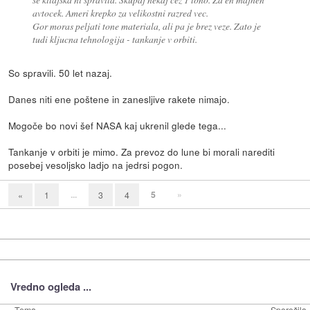
avtocek. Ameri krepko za velikostni razred vec.
Gor moras peljati tone materiala, ali pa je brez veze. Zato je
tudi kljucna tehnologija - tankanje v orbiti.
So spravili. 50 let nazaj.
Danes niti ene poštene in zanesljive rakete nimajo.
Mogoče bo novi šef NASA kaj ukrenil glede tega...
Tankanje v orbiti je mimo. Za prevoz do lune bi morali narediti
posebej vesoljsko ladjo na jedrsi pogon.
...
5
»
«
1
3
4
Vredno ogleda ...
Tema
Sporočila