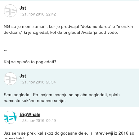
Jst
::
21. nov 2016, 22:42
NG se je meni zameril, ker je predvajal "dokumentarec" o "morskih
deklicah," ki je izgledal, kot da bi gledal Avatarja pod vodo.
--
Kaj se splača to pogledati?
Jst
::
21. nov 2016, 23:34
Sem pogledal. Po mojem mnenju se splača pogledati, sploh
namesto kakšne neumne serije.
BigWhale
::
23. nov 2016, 09:49
Jaz sem se preklikal skoz dolgocasne dele. :) Intreviewji iz 2016 so
kr zanimivi.