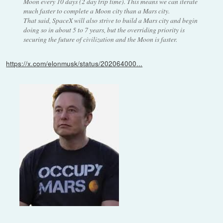
Moon every 10 days (2 day trip time). This means we can iterate
much faster to complete a Moon city than a Mars city.
That said, SpaceX will also strive to build a Mars city and begin
doing so in about 5 to 7 years, but the overriding priority is
securing the future of civilization and the Moon is faster.
https://x.com/elonmusk/status/202064000...