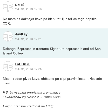
para!
::
4. maj 2013, 17:16
Ne mors pit dalmajer kave pa bit hkrati ljubiteljica tega napitka.
XOR.
JayKay
::
4. maj 2013, 17:21
Delonghi Espresso
in trenutno Signature espresso blend od
Sea
Island Coffee
BALAST
::
4. maj 2013, 17:25
Nisem reden pivec kave, občasno pa si pripravim instant Nescafe
clasic.
P.S. še vsebina prepisana z embalaže
1skodelica= 2g Nescafe + 150ml vode.
Povpr. hranilna vrednost na 100g