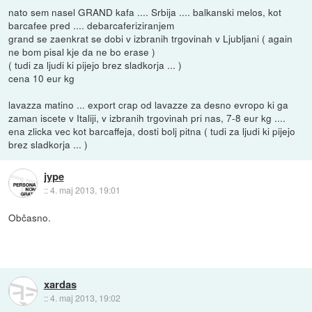
nato sem nasel GRAND kafa .... Srbija .... balkanski melos, kot
barcafee pred .... debarcaferiziranjem
grand se zaenkrat se dobi v izbranih trgovinah v Ljubljani ( again
ne bom pisal kje da ne bo erase )
( tudi za ljudi ki pijejo brez sladkorja ... )
cena 10 eur kg
lavazza matino ... export crap od lavazze za desno evropo ki ga
zaman iscete v Italiji, v izbranih trgovinah pri nas, 7-8 eur kg ....
ena zlicka vec kot barcaffeja, dosti bolj pitna ( tudi za ljudi ki pijejo
brez sladkorja ... )
jype
::
4. maj 2013, 19:01
Občasno.
xardas
::
4. maj 2013, 19:02