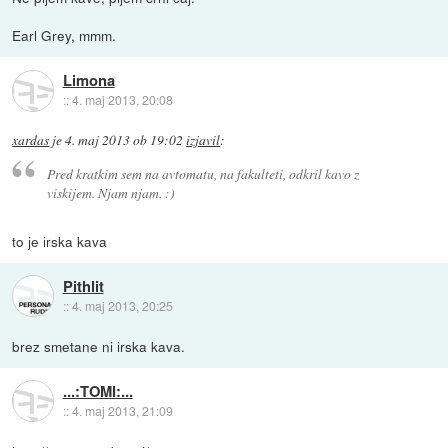
Earl Grey, mmm.
Limona
::
4. maj 2013, 20:08
xardas
je
4. maj 2013 ob 19:02
izjavil
:
Pred kratkim sem na avtomatu, na fakulteti, odkril kavo z
viskijem. Njam njam. :)
to je irska kava
Pithlit
::
4. maj 2013, 20:25
brez smetane ni irska kava.
...:TOMI:...
::
4. maj 2013, 21:09