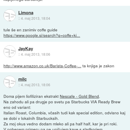
Limona
::
4. maj 2013, 18:04
tule še en zanimiv coffe guide
https://www.google.si/search?q=coffe+ki...
JayKay
::
4. maj 2013, 18:06
http://www.amazon.co.uk/Barista-Coffee-...
ta knjiga je zakon
milc
::
4. maj 2013, 18:06
Doma pijem liofiliziran ekstrakt
Nescafe - Gold Blend
.
Na zahodu ali pa drugje po svetu pa Starbucks VIA Ready Brew
eno od variant:
Italian Roast, Columbia, včasih tudi kak special edition, odvisno kaj
se dobi v lokalnih Starbucksih.
Za moj okus vedno dodam mleko ali pa half half, kar je pri roki.
V nobenem primeru pa ne uničujem kave s sladkorjem.