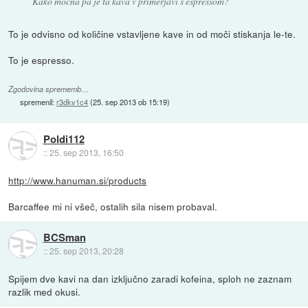
Kako močna pa je ta kava v primerjavi s espressom?
To je odvisno od količine vstavljene kave in od moči stiskanja le-te.
To je espresso.
Zgodovina sprememb…
spremenil:
r3dkv1c4
(
25. sep 2013 ob 15:19
)
Poldi112
::
25. sep 2013, 16:50
http://www.hanuman.si/products
Barcaffee mi ni všeč, ostalih sila nisem probaval.
BCSman
::
25. sep 2013, 20:28
Spijem dve kavi na dan izključno zaradi kofeina, sploh ne zaznam
razlik med okusi.