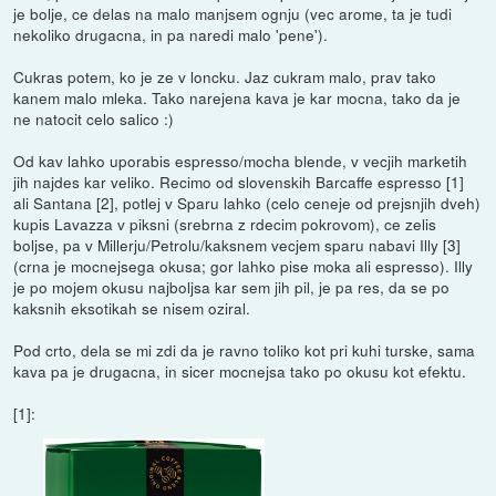
je bolje, ce delas na malo manjsem ognju (vec arome, ta je tudi
nekoliko drugacna, in pa naredi malo 'pene').
Cukras potem, ko je ze v loncku. Jaz cukram malo, prav tako
kanem malo mleka. Tako narejena kava je kar mocna, tako da je
ne natocit celo salico :)
Od kav lahko uporabis espresso/mocha blende, v vecjih marketih
jih najdes kar veliko. Recimo od slovenskih Barcaffe espresso [1]
ali Santana [2], potlej v Sparu lahko (celo ceneje od prejsnjih dveh)
kupis Lavazza v piksni (srebrna z rdecim pokrovom), ce zelis
boljse, pa v Millerju/Petrolu/kaksnem vecjem sparu nabavi Illy [3]
(crna je mocnejsega okusa; gor lahko pise moka ali espresso). Illy
je po mojem okusu najboljsa kar sem jih pil, je pa res, da se po
kaksnih eksotikah se nisem oziral.
Pod crto, dela se mi zdi da je ravno toliko kot pri kuhi turske, sama
kava pa je drugacna, in sicer mocnejsa tako po okusu kot efektu.
[1]: