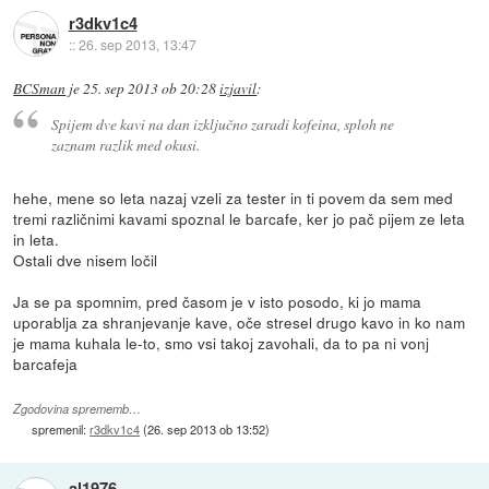
r3dkv1c4
::
26. sep 2013, 13:47
BCSman
je
25. sep 2013 ob 20:28
izjavil
:
Spijem dve kavi na dan izključno zaradi kofeina, sploh ne
zaznam razlik med okusi.
hehe, mene so leta nazaj vzeli za tester in ti povem da sem med
tremi različnimi kavami spoznal le barcafe, ker jo pač pijem ze leta
in leta.
Ostali dve nisem ločil
Ja se pa spomnim, pred časom je v isto posodo, ki jo mama
uporablja za shranjevanje kave, oče stresel drugo kavo in ko nam
je mama kuhala le-to, smo vsi takoj zavohali, da to pa ni vonj
barcafeja
Zgodovina sprememb…
spremenil:
r3dkv1c4
(
26. sep 2013 ob 13:52
)
al1976