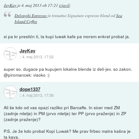
JayKay
je
4. maj 2013 ob 17:21
izjavil
:
Delonghi Espresso
in trenutno Signature espresso blend od
Sea
Island Coffee
si pa kr prestićn ti, ta kupi luwak kafe pa morem enkrat probat ja.
JayKay
::
4. maj 2013, 17:32
super so. dugace pa kupujem lokalne blende iz deli-jev. so zakon.
@piromancek: visoko :)
dope1337
::
4. maj 2013, 17:36
Ali še kdo od vas opazi razliko pri Barcaffe. In sicer med ZM
(zadnje mletje) in PM (prvo mletje) ter PP (prvo praženje) in ZP
(zadnje praženje)?
P.S. Je že kdo probal Kopi Luwak? Me prav firbec matra kašna je
ta kava.