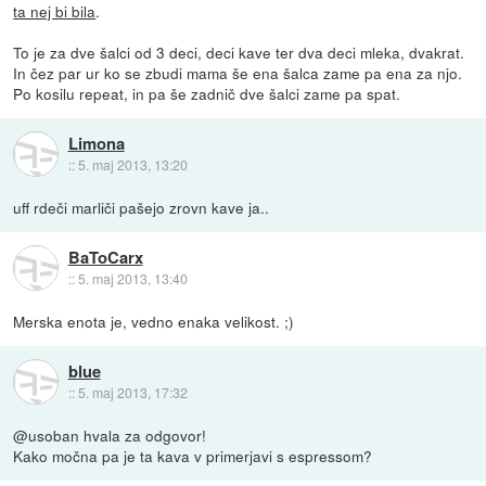
ta nej bi bila
.
To je za dve šalci od 3 deci, deci kave ter dva deci mleka, dvakrat.
In čez par ur ko se zbudi mama še ena šalca zame pa ena za njo.
Po kosilu repeat, in pa še zadnič dve šalci zame pa spat.
Limona
::
5. maj 2013, 13:20
uff rdeči marliči pašejo zrovn kave ja..
BaToCarx
::
5. maj 2013, 13:40
Merska enota je, vedno enaka velikost. ;)
blue
::
5. maj 2013, 17:32
@usoban hvala za odgovor!
Kako močna pa je ta kava v primerjavi s espressom?