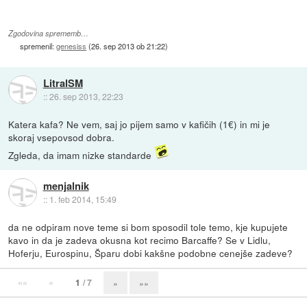
Zgodovina sprememb…
spremenil:
genesiss
(
26. sep 2013 ob 21:22
)
LitralSM
::
26. sep 2013, 22:23
Katera kafa? Ne vem, saj jo pijem samo v kafičih (1€) in mi je
skoraj vsepovsod dobra.
Zgleda, da imam nizke standarde
menjalnik
::
1. feb 2014, 15:49
da ne odpiram nove teme si bom sposodil tole temo, kje kupujete
kavo in da je zadeva okusna kot recimo Barcaffe? Se v Lidlu,
Hoferju, Eurospinu, Šparu dobi kakšne podobne cenejše zadeve?
««
«
1
/ 7
»
»»