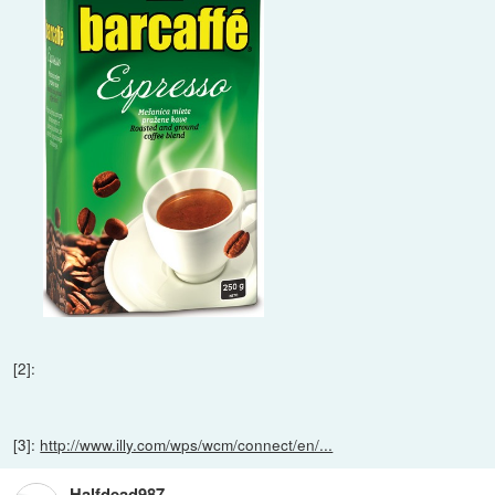
[2]:
[3]:
http://www.illy.com/wps/wcm/connect/en/...
Halfdead987