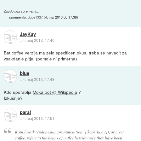
Zgodovina sprememb…
spremenilo:
dope1337
(
4. maj 2013 ob 17:38
)
JayKay
::
4. maj 2013, 17:40
Bat coffee verzija ma zelo specificen okus, treba se navadit za
vsakdanje pitje. (pomoje ni primerna)
blue
::
4. maj 2013, 17:48
Kdo uporablja
Moka pot @ Wikipedia
?
Izkušnje?
para!
::
4. maj 2013, 17:51
Kopi luwak (Indonesian pronunciation: ['kopi 'lu.a?]), or civet
coffee, refers to the beans of coffee berries once they have been