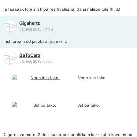
ja faaaaak tole sm ti pa res hvaležna, da si nalepu tule !!!! :D
Gigahertz
::
5. maj 2013, 01:16
irish cream od jacobsa (na ex) :D
BaToCarx
::
5. maj 2013, 07:54
Nona ima tako.
Jst pa tako.
Cigareti za mero, 2 deci kozarec z približkom kar skuha kave, in pa