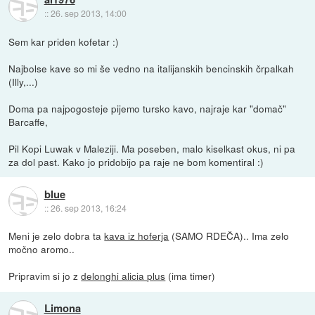
::
26. sep 2013, 14:00
Sem kar priden kofetar :)
Najbolse kave so mi še vedno na italijanskih bencinskih črpalkah
(Illy,...)
Doma pa najpogosteje pijemo tursko kavo, najraje kar "domač"
Barcaffe,
Pil Kopi Luwak v Maleziji. Ma poseben, malo kiselkast okus, ni pa
za dol past. Kako jo pridobijo pa raje ne bom komentiral :)
blue
::
26. sep 2013, 16:24
Meni je zelo dobra ta
kava iz hoferja
(SAMO RDEČA).. Ima zelo
močno aromo..
Pripravim si jo z
delonghi alicia plus
(ima timer)
Limona