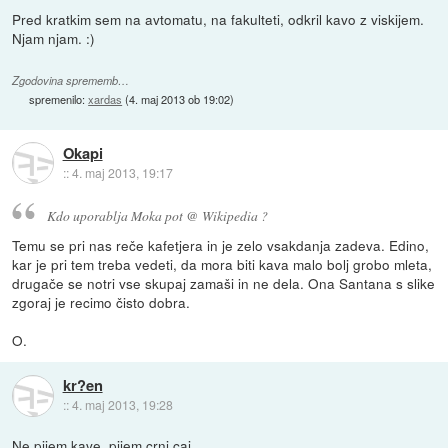
Pred kratkim sem na avtomatu, na fakulteti, odkril kavo z viskijem.
Njam njam. :)
Zgodovina sprememb…
spremenilo:
xardas
(
4. maj 2013 ob 19:02
)
Okapi
::
4. maj 2013, 19:17
Kdo uporablja Moka pot @ Wikipedia ?
Temu se pri nas reče kafetjera in je zelo vsakdanja zadeva. Edino,
kar je pri tem treba vedeti, da mora biti kava malo bolj grobo mleta,
drugače se notri vse skupaj zamaši in ne dela. Ona Santana s slike
zgoraj je recimo čisto dobra.
O.
kr?en
::
4. maj 2013, 19:28
Ne pijem kave, pijem crni caj.