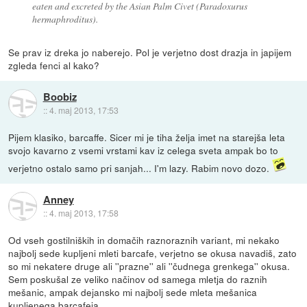
eaten and excreted by the Asian Palm Civet (Paradoxurus
hermaphroditus).
Se prav iz dreka jo naberejo. Pol je verjetno dost drazja in japijem
zgleda fenci al kako?
Boobiz
::
4. maj 2013, 17:53
Pijem klasiko, barcaffe. Sicer mi je tiha želja imet na starejša leta
svojo kavarno z vsemi vrstami kav iz celega sveta ampak bo to
verjetno ostalo samo pri sanjah... I'm lazy. Rabim novo dozo.
Anney
::
4. maj 2013, 17:58
Od vseh gostilniških in domačih raznoraznih variant, mi nekako
najbolj sede kupljeni mleti barcafe, verjetno se okusa navadiš, zato
so mi nekatere druge ali ''prazne'' ali ''čudnega grenkega'' okusa.
Sem poskušal ze veliko načinov od samega mletja do raznih
mešanic, ampak dejansko mi najbolj sede mleta mešanica
kupljenega barcafeja.