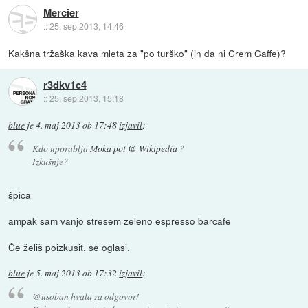
Mercier
::
25. sep 2013, 14:46
Kakšna tržaška kava mleta za "po turško" (in da ni Crem Caffe)?
r3dkv1c4
::
25. sep 2013, 15:18
blue
je
4. maj 2013 ob 17:48
izjavil
:
Kdo uporablja
Moka pot @ Wikipedia
?
Izkušnje?
špica
ampak sam vanjo stresem zeleno espresso barcafe
Če želiš poizkusit, se oglasi.
blue
je
5. maj 2013 ob 17:32
izjavil
:
@usoban hvala za odgovor!