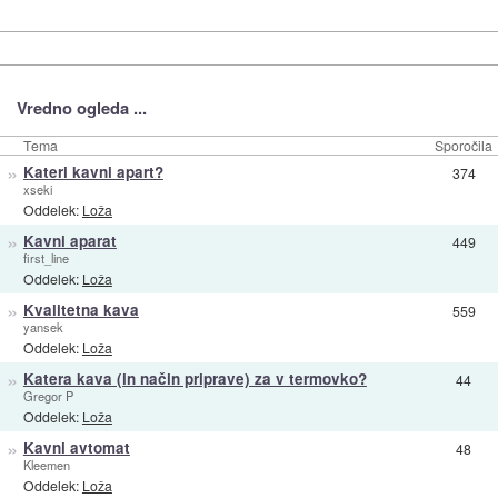
Vredno ogleda ...
Tema
Sporočila
»
Kateri kavni apart?
374
xseki
Oddelek:
Loža
»
Kavni aparat
449
first_line
Oddelek:
Loža
»
Kvalitetna kava
559
yansek
Oddelek:
Loža
»
Katera kava (in način priprave) za v termovko?
44
Gregor P
Oddelek:
Loža
»
Kavni avtomat
48
Kleemen
Oddelek:
Loža