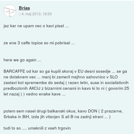
Brias
::
4. maj 2013, 18:59
jaz kar ne upam vec o kavi pisat ...
ze ene 3 caffe topice so mi pobrisal ...
here we go again ...
BARCAFFE od kar so ga kupili skoraj v EU desni sosedje ... se ga
ne dotaknem vec ... manj bi zameril majhno sahovnico v SLO
zastavi kot spremembe do sedaj ( razen letin, suse in socialisticnih
predbozicnih AKCIJ z bizarnimi cenami in kavo ki to ni ( govorim 25
let nazaj ) ) vedno enake kave ...
potem sem nasel drugi balkanski okus, kavo DON ( 2 prazarne,
Srbska in BiH, izda jih vtisnjen S ali B na zadnji strani ... )
tudi to so .... umaknili z vseh trgovin