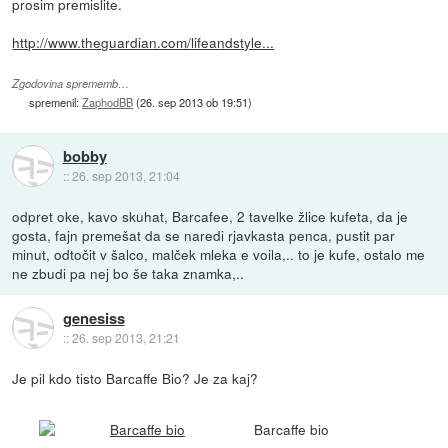
prosim premislite.
http://www.theguardian.com/lifeandstyle...
Zgodovina sprememb…
spremenil:
ZaphodBB
(
26. sep 2013 ob 19:51
)
bobby
::
26. sep 2013, 21:04
odpret oke, kavo skuhat, Barcafee, 2 tavelke žlice kufeta, da je
gosta, fajn premešat da se naredi rjavkasta penca, pustit par
minut, odtočit v šalco, malček mleka e voila,.. to je kufe, ostalo me
ne zbudi pa nej bo še taka znamka,..
genesiss
::
26. sep 2013, 21:21
Je pil kdo tisto Barcaffe Bio? Je za kaj?
Barcaffe bio