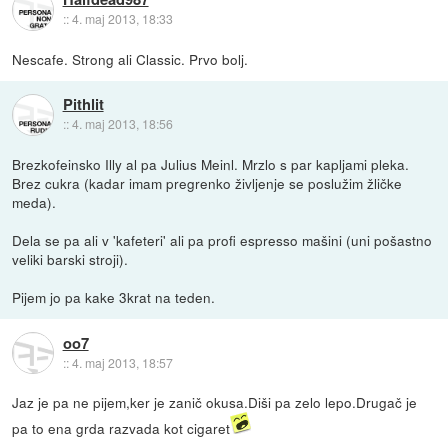
::
4. maj 2013, 18:33
Nescafe. Strong ali Classic. Prvo bolj.
Pithlit
::
4. maj 2013, 18:56
Brezkofeinsko Illy al pa Julius Meinl. Mrzlo s par kapljami pleka.
Brez cukra (kadar imam pregrenko življenje se poslužim žličke
meda).
Dela se pa ali v 'kafeteri' ali pa profi espresso mašini (uni pošastno
veliki barski stroji).
Pijem jo pa kake 3krat na teden.
oo7
::
4. maj 2013, 18:57
Jaz je pa ne pijem,ker je zanič okusa.Diši pa zelo lepo.Drugač je
pa to ena grda razvada kot cigaret