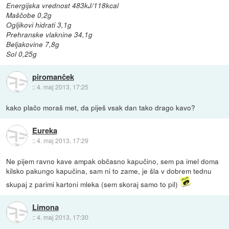
Energijska vrednost 483kJ/118kcal
Maščobe 0,2g
Ogljikovi hidrati 3,1g
Prehranske vlaknine 34,1g
Beljakovine 7,8g
Sol 0,25g
piromanček
::
4. maj 2013, 17:25
kako plačo moraš met, da piješ vsak dan tako drago kavo?
Eureka
::
4. maj 2013, 17:29
Ne pijem ravno kave ampak občasno kapučino, sem pa imel doma
kilsko pakungo kapučina, sam ni to zame, je šla v dobrem tednu
skupaj z parimi kartoni mleka (sem skoraj samo to pil)
Limona
::
4. maj 2013, 17:30