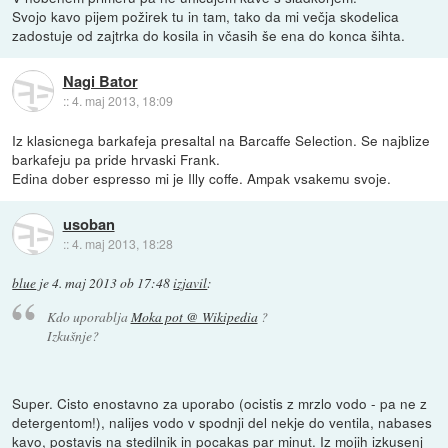
Svojo kavo pijem požirek tu in tam, tako da mi večja skodelica
zadostuje od zajtrka do kosila in včasih še ena do konca šihta.
Nagi Bator
::
4. maj 2013, 18:09
Iz klasicnega barkafeja presaltal na Barcaffe Selection. Se najblize
barkafeju pa pride hrvaski Frank.
Edina dober espresso mi je Illy coffe. Ampak vsakemu svoje.
usoban
::
4. maj 2013, 18:28
blue
je
4. maj 2013 ob 17:48
izjavil
:
Kdo uporablja
Moka pot @ Wikipedia
?
Izkušnje?
Super. Cisto enostavno za uporabo (ocistis z mrzlo vodo - pa ne z
detergentom!), nalijes vodo v spodnji del nekje do ventila, nabases
kavo, postavis na stedilnik in pocakas par minut. Iz mojih izkusenj