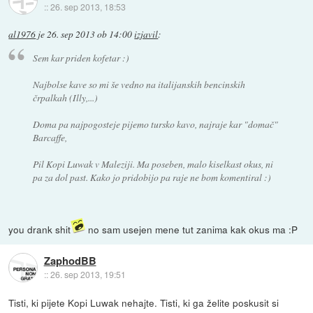
::
26. sep 2013, 18:53
al1976
je
26. sep 2013 ob 14:00
izjavil
:
Sem kar priden kofetar :)
Najbolse kave so mi še vedno na italijanskih bencinskih
črpalkah (Illy,...)
Doma pa najpogosteje pijemo tursko kavo, najraje kar "domač"
Barcaffe,
Pil Kopi Luwak v Maleziji. Ma poseben, malo kiselkast okus, ni
pa za dol past. Kako jo pridobijo pa raje ne bom komentiral :)
you drank shit
no sam usejen mene tut zanima kak okus ma :P
ZaphodBB
::
26. sep 2013, 19:51
Tisti, ki pijete Kopi Luwak nehajte. Tisti, ki ga želite poskusit si