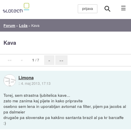
☰
Forum
»
Loža
»
Kava
Kava
««
«
1
/ 7
»
»»
Limona
::
4. maj 2013, 17:13
Torej, sem strastna ljubitelica kave...
zato me zanima kaj pijete in kako pripravite
osebno sem lena in uporabljan avtomat na filter, pijem pa jacobs al
pa dalmeier
drugače pa slovenske pa kakšno santanta brazil al pa kr barcaffe
:)