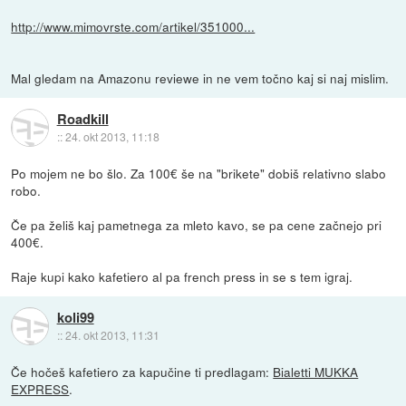
http://www.mimovrste.com/artikel/351000...
Mal gledam na Amazonu reviewe in ne vem točno kaj si naj mislim.
Roadkill
::
24. okt 2013, 11:18
Po mojem ne bo šlo. Za 100€ še na "brikete" dobiš relativno slabo
robo.
Če pa želiš kaj pametnega za mleto kavo, se pa cene začnejo pri
400€.
Raje kupi kako kafetiero al pa french press in se s tem igraj.
koli99
::
24. okt 2013, 11:31
Če hočeš kafetiero za kapučine ti predlagam:
Bialetti MUKKA
EXPRESS
.