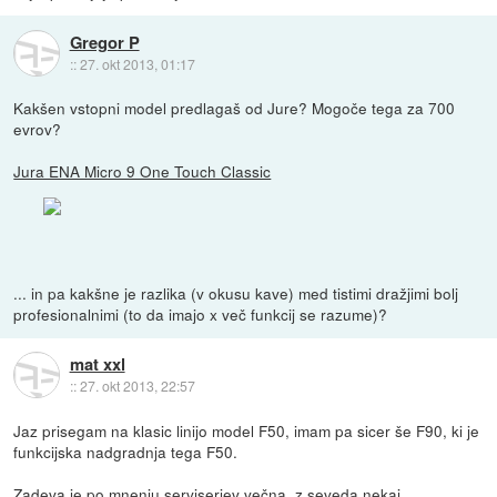
Gregor P
::
27. okt 2013, 01:17
Kakšen vstopni model predlagaš od Jure? Mogoče tega za 700
evrov?
Jura ENA Micro 9 One Touch Classic
... in pa kakšne je razlika (v okusu kave) med tistimi dražjimi bolj
profesionalnimi (to da imajo x več funkcij se razume)?
mat xxl
::
27. okt 2013, 22:57
Jaz prisegam na klasic linijo model F50, imam pa sicer še F90, ki je
funkcijska nadgradnja tega F50.
Zadeva je po mnenju serviserjev večna, z seveda nekaj