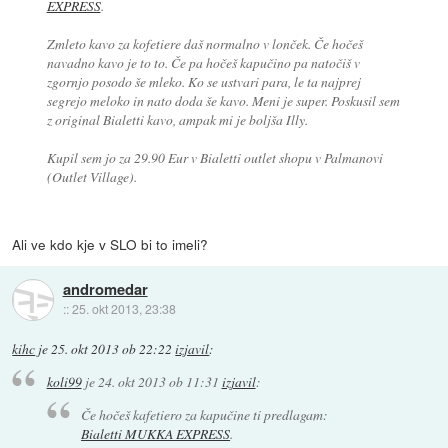
EXPRESS
.
Zmleto kavo za kofetiere daš normalno v lonček. Če hočeš
navadno kavo je to to. Če pa hočeš kapučino pa natočiš v
zgornjo posodo še mleko. Ko se ustvari para, le ta najprej
segrejo meloko in nato doda še kavo. Meni je super. Poskusil sem
z original Bialetti kavo, ampak mi je boljša Illy.
Kupil sem jo za 29.90 Eur v Bialetti outlet shopu v Palmanovi
(Outlet Village).
Ali ve kdo kje v SLO bi to imeli?
andromedar
::
25. okt 2013, 23:38
kihc
je
25. okt 2013 ob 22:22
izjavil
:
koli99
je
24. okt 2013 ob 11:31
izjavil
:
Če hočeš kafetiero za kapučine ti predlagam:
Bialetti MUKKA EXPRESS
.