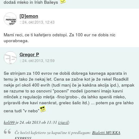
dodaš mleko in Irish Baileys
[D]emon
::
24. okt 2013, 12:43
Mami reci, ce ti kafetjero odstopi. Za 100 eur ne dobis nic
uporabnega.
Gregor P
::
24. okt 2013, 12:59
Se strinjam za 100 evrov ne dobiš dobrega kavnega aparata in
temu je tako že nekaj let. Cena se začne kot je že rekel Roadkill
nekje pri okoli 400 evrih (tudi manj če je kakšna akcija ipd.), ampak
se razume to so osnovni "poceni" modeli (pomeni imajo kavni
mlinček z regulacijo mletja -fino/grobo-, da lahko speniš mleko,
pripraviš dve kavi naenkrat, grelec šalic itd.) ... potem pa gre lahko
cena tudi "v nebo"
koli99
je
24. okt 2013 ob 11:31
izjavil
:
Če hočeš kafetiero za kapučine ti predlagam:
Bialetti MUKKA
EXPRESS
.