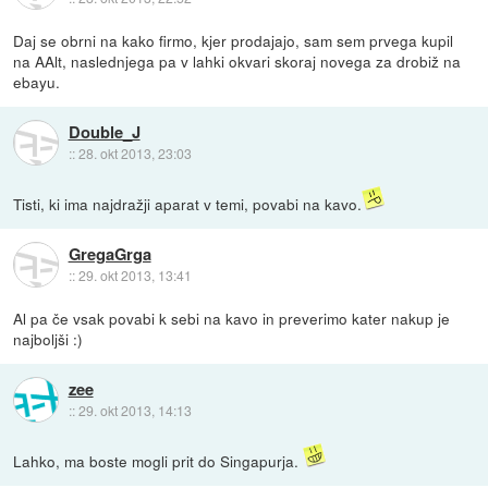
Daj se obrni na kako firmo, kjer prodajajo, sam sem prvega kupil
na AAlt, naslednjega pa v lahki okvari skoraj novega za drobiž na
ebayu.
Double_J
::
28. okt 2013, 23:03
Tisti, ki ima najdražji aparat v temi, povabi na kavo.
GregaGrga
::
29. okt 2013, 13:41
Al pa če vsak povabi k sebi na kavo in preverimo kater nakup je
najboljši :)
zee
::
29. okt 2013, 14:13
Lahko, ma boste mogli prit do Singapurja.