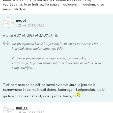
vzdrževanja, tu je tudi razlika napram določenim modelom, ki so
manj vzdržljivi.
negot
::
28. okt 2013, 09:25
mat xxl
je
27. okt 2013 ob 22:57
izjavil
:
Jaz prisegam na klasic linijo model F50, imam pa sicer še F90,
ki je funkcijska nadgradnja tega F50.
Zadeva je po mnenju serviserjev večna, z seveda nekaj
vzdrževanja, tu je tudi razlika napram določenim modelom, ki so
manj vzdržljivi.
Tudi sam sem se odločil za kavni avtomat Jura, pijem malo,
raznovrstno in po možnosti dobro, katerega mi priporočaš, kje bi
ga lahko pri nas nabavil, videl, probal kavo, lp
mat xxl
::
28. okt 2013, 22:52