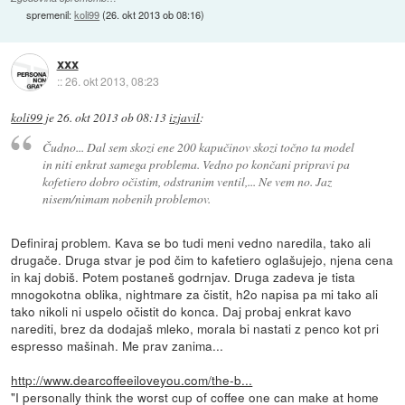
spremenil:
koli99
(
26. okt 2013 ob 08:16
)
xxx
::
26. okt 2013, 08:23
koli99
je
26. okt 2013 ob 08:13
izjavil
:
Čudno... Dal sem skozi ene 200 kapučinov skozi točno ta model
in niti enkrat samega problema. Vedno po končani pripravi pa
kofetiero dobro očistim, odstranim ventil,... Ne vem no. Jaz
nisem/nimam nobenih problemov.
Definiraj problem. Kava se bo tudi meni vedno naredila, tako ali
drugače. Druga stvar je pod čim to kafetiero oglašujejo, njena cena
in kaj dobiš. Potem postaneš godrnjav. Druga zadeva je tista
mnogokotna oblika, nightmare za čistit, h2o napisa pa mi tako ali
tako nikoli ni uspelo očistit do konca. Daj probaj enkrat kavo
narediti, brez da dodajaš mleko, morala bi nastati z penco kot pri
espresso mašinah. Me prav zanima...
http://www.dearcoffeeiloveyou.com/the-b...
"I personally think the worst cup of coffee one can make at home