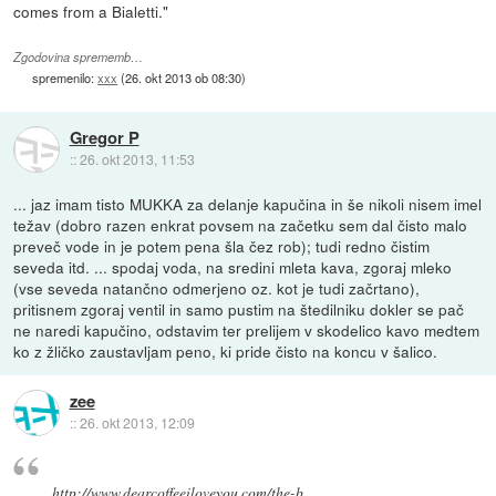
comes from a Bialetti."
Zgodovina sprememb…
spremenilo:
xxx
(
26. okt 2013 ob 08:30
)
Gregor P
::
26. okt 2013, 11:53
... jaz imam tisto MUKKA za delanje kapučina in še nikoli nisem imel
težav (dobro razen enkrat povsem na začetku sem dal čisto malo
preveč vode in je potem pena šla čez rob); tudi redno čistim
seveda itd. ... spodaj voda, na sredini mleta kava, zgoraj mleko
(vse seveda natančno odmerjeno oz. kot je tudi začrtano),
pritisnem zgoraj ventil in samo pustim na štedilniku dokler se pač
ne naredi kapučino, odstavim ter prelijem v skodelico kavo medtem
ko z žličko zaustavljam peno, ki pride čisto na koncu v šalico.
zee
::
26. okt 2013, 12:09
http://www.dearcoffeeiloveyou.com/the-b
...