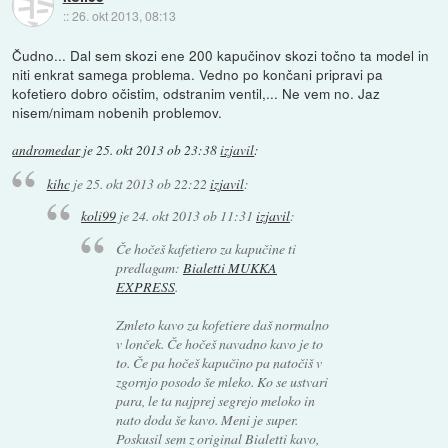
::
26. okt 2013, 08:13
Čudno... Dal sem skozi ene 200 kapučinov skozi točno ta model in
niti enkrat samega problema. Vedno po končani pripravi pa
kofetiero dobro očistim, odstranim ventil,... Ne vem no. Jaz
nisem/nimam nobenih problemov.
andromedar
je
25. okt 2013 ob 23:38
izjavil
:
kihc
je
25. okt 2013 ob 22:22
izjavil
:
koli99
je
24. okt 2013 ob 11:31
izjavil
:
Če hočeš kafetiero za kapučine ti
predlagam:
Bialetti MUKKA
EXPRESS
.
Zmleto kavo za kofetiere daš normalno
v lonček. Če hočeš navadno kavo je to
to. Če pa hočeš kapučino pa natočiš v
zgornjo posodo še mleko. Ko se ustvari
para, le ta najprej segrejo meloko in
nato doda še kavo. Meni je super.
Poskusil sem z original Bialetti kavo,