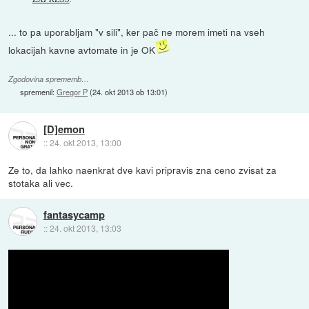
... to pa uporabljam "v sili", ker pač ne morem imeti na vseh
lokacijah kavne avtomate in je OK
Zgodovina sprememb…
spremenil:
Gregor P
(
24. okt 2013 ob 13:01
)
[D]emon
::
24. okt 2013, 13:00
Ze to, da lahko naenkrat dve kavi pripravis zna ceno zvisat za
stotaka ali vec.
fantasycamp
::
24. okt 2013, 13:03