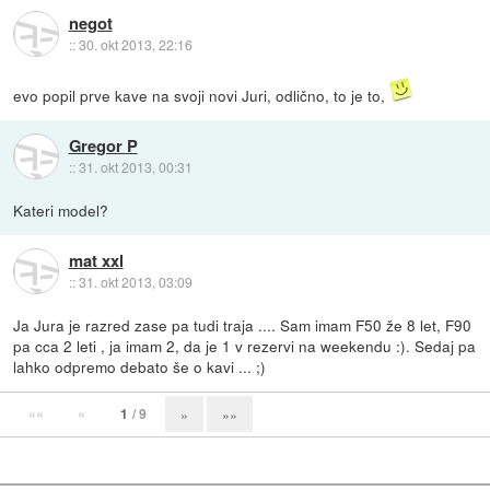
negot
::
30. okt 2013, 22:16
evo popil prve kave na svoji novi Juri, odlično, to je to,
Gregor P
::
31. okt 2013, 00:31
Kateri model?
mat xxl
::
31. okt 2013, 03:09
Ja Jura je razred zase pa tudi traja .... Sam imam F50 že 8 let, F90
pa cca 2 leti , ja imam 2, da je 1 v rezervi na weekendu :). Sedaj pa
lahko odpremo debato še o kavi ... ;)
««
«
1
/ 9
»
»»