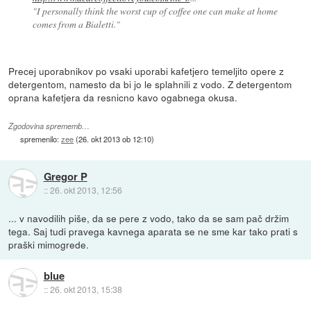
"I personally think the worst cup of coffee one can make at home
comes from a Bialetti."
Precej uporabnikov po vsaki uporabi kafetjero temeljito opere z
detergentom, namesto da bi jo le splahnili z vodo. Z detergentom
oprana kafetjera da resnicno kavo ogabnega okusa.
Zgodovina sprememb…
spremenilo:
zee
(
26. okt 2013 ob 12:10
)
Gregor P
::
26. okt 2013, 12:56
... v navodilih piše, da se pere z vodo, tako da se sam pač držim
tega. Saj tudi pravega kavnega aparata se ne sme kar tako prati s
praški mimogrede.
blue
::
26. okt 2013, 15:38