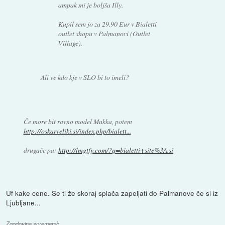
ampak mi je boljša Illy.
Kupil sem jo za 29.90 Eur v Bialetti
outlet shopu v Palmanovi (Outlet
Village).
Ali ve kdo kje v SLO bi to imeli?
Če more bit ravno model Mukka, potem
http://oskarveliki.si/index.php/bialett...
drugače pa:
http://lmgtfy.com/?q=bialetti+site%3A.si
Uf kake cene. Se ti že skoraj splača zapeljati do Palmanove če si iz
Ljubljane...
Zgodovina sprememb…