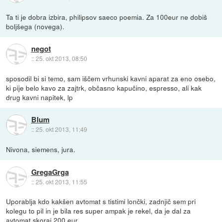
Ta ti je dobra izbira, philipsov saeco poemia. Za 100eur ne dobiš
boljšega (novega).
negot
::
25. okt 2013, 08:50
sposodil bi si temo, sam iščem vrhunski kavni aparat za eno osebo,
ki pije belo kavo za zajtrk, občasno kapučino, espresso, ali kak
drug kavni napitek, lp
Blum
::
25. okt 2013, 11:49
Nivona, siemens, jura.
GregaGrga
::
25. okt 2013, 11:55
Uporablja kdo kakšen avtomat s tistimi lončki, zadnjič sem pri
kolegu to pil in je bila res super ampak je rekel, da je dal za
avtomat skoraj 200 eur