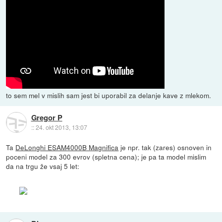
to sem mel v mislih sam jest bi uporabil za delanje kave z mlekom.
Gregor P
::
24. okt 2013, 13:07
Ta
DeLonghi ESAM4000B Magnifica
je npr. tak (zares) osnoven in
poceni model za 300 evrov (spletna cena); je pa ta model mislim
da na trgu že vsaj 5 let: