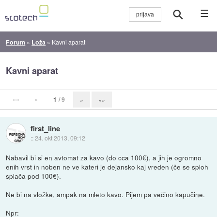
☰
Forum
»
Loža
»
Kavni aparat
Kavni aparat
««
«
1
/ 9
»
»»
first_line
::
24. okt 2013, 09:12
Nabavil bi si en avtomat za kavo (do cca 100€), a jih je ogromno
enih vrst in noben ne ve kateri je dejansko kaj vreden (če se sploh
splača pod 100€).
Ne bi na vložke, ampak na mleto kavo. Pijem pa večino kapučine.
Npr: