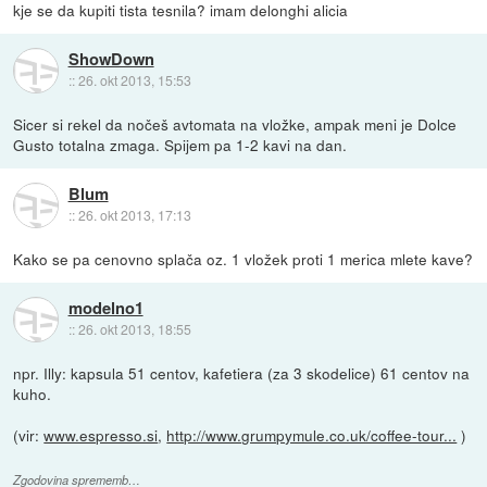
kje se da kupiti tista tesnila? imam delonghi alicia
ShowDown
::
26. okt 2013, 15:53
Sicer si rekel da nočeš avtomata na vložke, ampak meni je Dolce
Gusto totalna zmaga. Spijem pa 1-2 kavi na dan.
Blum
::
26. okt 2013, 17:13
Kako se pa cenovno splača oz. 1 vložek proti 1 merica mlete kave?
modelno1
::
26. okt 2013, 18:55
npr. Illy: kapsula 51 centov, kafetiera (za 3 skodelice) 61 centov na
kuho.
(vir:
www.espresso.si
,
http://www.grumpymule.co.uk/coffee-tour...
)
Zgodovina sprememb…