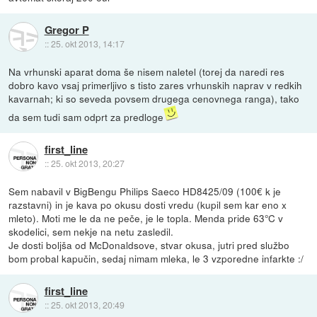
Gregor P
::
25. okt 2013, 14:17
Na vrhunski aparat doma še nisem naletel (torej da naredi res
dobro kavo vsaj primerljivo s tisto zares vrhunskih naprav v redkih
kavarnah; ki so seveda povsem drugega cenovnega ranga), tako
da sem tudi sam odprt za predloge
first_line
::
25. okt 2013, 20:27
Sem nabavil v BigBengu Philips Saeco HD8425/09 (100€ k je
razstavni) in je kava po okusu dosti vredu (kupil sem kar eno x
mleto). Moti me le da ne peče, je le topla. Menda pride 63°C v
skodelici, sem nekje na netu zasledil.
Je dosti boljša od McDonaldsove, stvar okusa, jutri pred službo
bom probal kapučin, sedaj nimam mleka, le 3 vzporedne infarkte :/
first_line
::
25. okt 2013, 20:49