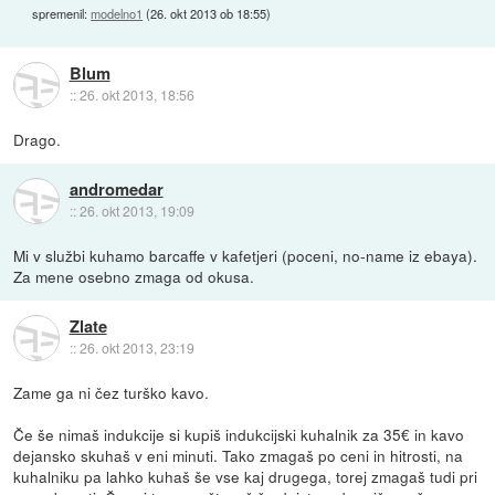
spremenil:
modelno1
(
26. okt 2013 ob 18:55
)
Blum
::
26. okt 2013, 18:56
Drago.
andromedar
::
26. okt 2013, 19:09
Mi v službi kuhamo barcaffe v kafetjeri (poceni, no-name iz ebaya).
Za mene osebno zmaga od okusa.
Zlate
::
26. okt 2013, 23:19
Zame ga ni čez turško kavo.
Če še nimaš indukcije si kupiš indukcijski kuhalnik za 35€ in kavo
dejansko skuhaš v eni minuti. Tako zmagaš po ceni in hitrosti, na
kuhalniku pa lahko kuhaš še vse kaj drugega, torej zmagaš tudi pri