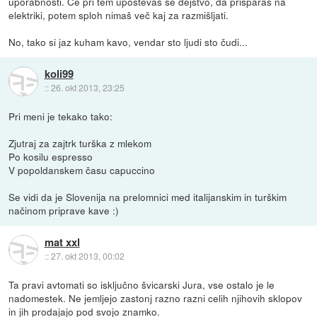
uporabnosti. Če pri tem upoštevaš še dejstvo, da prišparaš na
elektriki, potem sploh nimaš več kaj za razmišljati.
No, tako si jaz kuham kavo, vendar sto ljudi sto čudi...
koli99
::
26. okt 2013, 23:25
Pri meni je tekako tako:
Zjutraj za zajtrk turška z mlekom
Po kosilu espresso
V popoldanskem času capuccino
Se vidi da je Slovenija na prelomnici med italijanskim in turškim
načinom priprave kave :)
mat xxl
::
27. okt 2013, 00:02
Ta pravi avtomati so isključno švicarski Jura, vse ostalo je le
nadomestek. Ne jemljejo zastonj razno razni celih njihovih sklopov
in jih prodajajo pod svojo znamko.