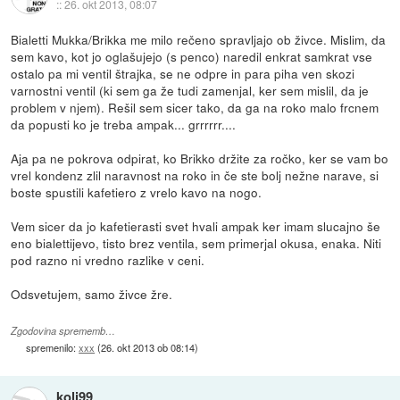
::
26. okt 2013, 08:07
Bialetti Mukka/Brikka me milo rečeno spravljajo ob živce. Mislim, da
sem kavo, kot jo oglašujejo (s penco) naredil enkrat samkrat vse
ostalo pa mi ventil štrajka, se ne odpre in para piha ven skozi
varnostni ventil (ki sem ga že tudi zamenjal, ker sem mislil, da je
problem v njem). Rešil sem sicer tako, da ga na roko malo frcnem
da popusti ko je treba ampak... grrrrrr....
Aja pa ne pokrova odpirat, ko Brikko držite za ročko, ker se vam bo
vrel kondenz zlil naravnost na roko in če ste bolj nežne narave, si
boste spustili kafetiero z vrelo kavo na nogo.
Vem sicer da jo kafetierasti svet hvali ampak ker imam slucajno še
eno bialettijevo, tisto brez ventila, sem primerjal okusa, enaka. Niti
pod razno ni vredno razlike v ceni.
Odsvetujem, samo živce žre.
Zgodovina sprememb…
spremenilo:
xxx
(
26. okt 2013 ob 08:14
)
koli99