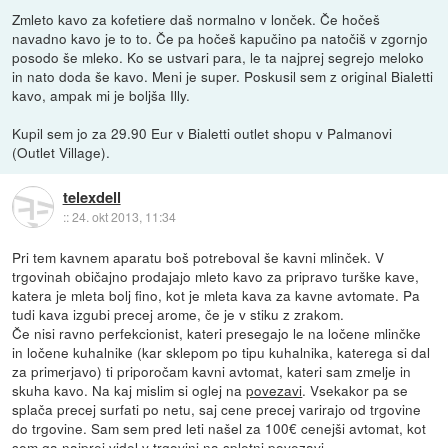
Zmleto kavo za kofetiere daš normalno v lonček. Če hočeš
navadno kavo je to to. Če pa hočeš kapučino pa natočiš v zgornjo
posodo še mleko. Ko se ustvari para, le ta najprej segrejo meloko
in nato doda še kavo. Meni je super. Poskusil sem z original Bialetti
kavo, ampak mi je boljša Illy.
Kupil sem jo za 29.90 Eur v Bialetti outlet shopu v Palmanovi
(Outlet Village).
telexdell
::
24. okt 2013, 11:34
Pri tem kavnem aparatu boš potreboval še kavni mlinček. V
trgovinah običajno prodajajo mleto kavo za pripravo turške kave,
katera je mleta bolj fino, kot je mleta kava za kavne avtomate. Pa
tudi kava izgubi precej arome, če je v stiku z zrakom.
Če nisi ravno perfekcionist, kateri presegajo le na ločene mlinčke
in ločene kuhalnike (kar sklepom po tipu kuhalnika, katerega si dal
za primerjavo) ti priporočam kavni avtomat, kateri sam zmelje in
skuha kavo. Na kaj mislim si oglej na
povezavi
. Vsekakor pa se
splača precej surfati po netu, saj cene precej varirajo od trgovine
do trgovine. Sam sem pred leti našel za 100€ cenejši avtomat, kot
sem ga najprej videl v trgovini na spletni povezavi.