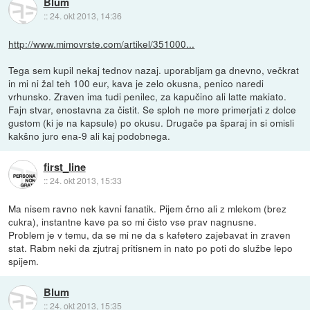
Blum
::
24. okt 2013, 14:36
http://www.mimovrste.com/artikel/351000...
Tega sem kupil nekaj tednov nazaj. uporabljam ga dnevno, večkrat
in mi ni žal teh 100 eur, kava je zelo okusna, penico naredi
vrhunsko. Zraven ima tudi penilec, za kapučino ali latte makiato.
Fajn stvar, enostavna za čistit. Se sploh ne more primerjati z dolce
gustom (ki je na kapsule) po okusu. Drugače pa šparaj in si omisli
kakšno juro ena-9 ali kaj podobnega.
first_line
::
24. okt 2013, 15:33
Ma nisem ravno nek kavni fanatik. Pijem črno ali z mlekom (brez
cukra), instantne kave pa so mi čisto vse prav nagnusne.
Problem je v temu, da se mi ne da s kafetero zajebavat in zraven
stat. Rabm neki da zjutraj pritisnem in nato po poti do službe lepo
spijem.
Blum
::
24. okt 2013, 15:35