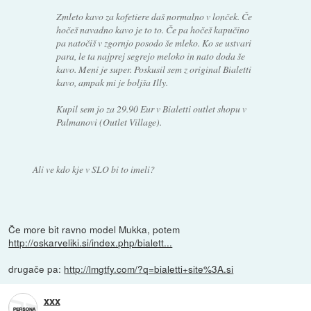
Zmleto kavo za kofetiere daš normalno v lonček. Če
hočeš navadno kavo je to to. Če pa hočeš kapučino
pa natočiš v zgornjo posodo še mleko. Ko se ustvari
para, le ta najprej segrejo meloko in nato doda še
kavo. Meni je super. Poskusil sem z original Bialetti
kavo, ampak mi je boljša Illy.
Kupil sem jo za 29.90 Eur v Bialetti outlet shopu v
Palmanovi (Outlet Village).
Ali ve kdo kje v SLO bi to imeli?
Če more bit ravno model Mukka, potem
http://oskarveliki.si/index.php/bialett...
drugače pa:
http://lmgtfy.com/?q=bialetti+site%3A.si
xxx