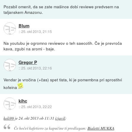
Pozabil omenit, da se zate mašince dobi reviewe predvsem na
taljanskem Amazonu.
Blum
::
25. okt 2013, 21:15
Na youtubu je ogromno reviewov o teh saecotih. Če je prevroča
kava, zgubi na aromi - baje.
Gregor P
::
25. okt 2013, 22:16
Vendar je vročina (+čas) spet tista, ki je pomembna pri sprostitvi
kofeina
kihc
::
25. okt 2013, 22:22
koli99
je
24. okt 2013 ob 11:31
izjavil
:
Če hočeš kafetiero za kapučine ti predlagam:
Bialetti MUKKA