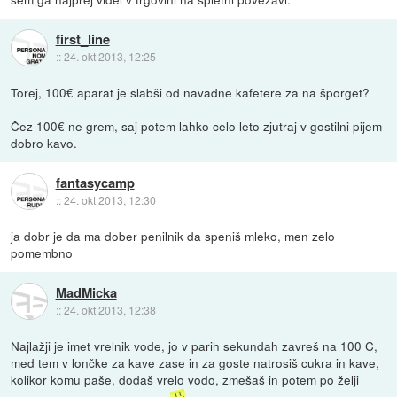
first_line
::
24. okt 2013, 12:25
Torej, 100€ aparat je slabši od navadne kafetere za na šporget?
Čez 100€ ne grem, saj potem lahko celo leto zjutraj v gostilni pijem
dobro kavo.
fantasycamp
::
24. okt 2013, 12:30
ja dobr je da ma dober penilnik da speniš mleko, men zelo
pomembno
MadMicka
::
24. okt 2013, 12:38
Najlažji je imet vrelnik vode, jo v parih sekundah zavreš na 100 C,
med tem v lončke za kave zase in za goste natrosiš cukra in kave,
kolikor komu paše, dodaš vrelo vodo, zmešaš in potem po želji