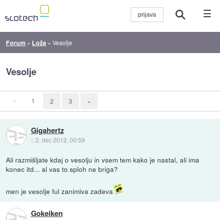
☰
Forum
»
Loža
»
Vesolje
Vesolje
«
1
2
3
»
Gigahertz
::
2. dec 2012, 00:59
Ali razmišljate kdaj o vesolju in vsem tem kako je nastal, ali ima
konec itd... al vas to sploh ne briga?
men je vesolje ful zanimiva zadeva
Gokeiken