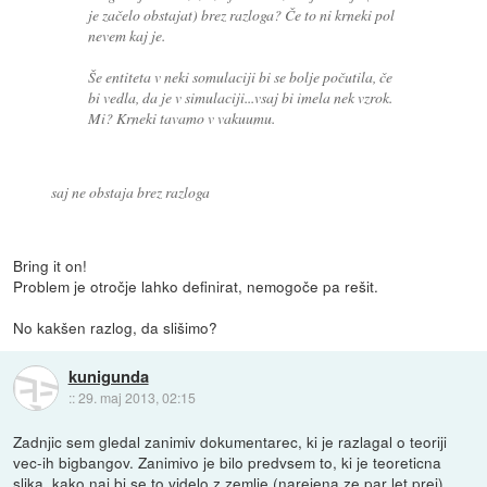
je začelo obstajat) brez razloga? Če to ni krneki pol
nevem kaj je.
Še entiteta v neki somulaciji bi se bolje počutila, če
bi vedla, da je v simulaciji...vsaj bi imela nek vzrok.
Mi? Krneki tavamo v vakuumu.
saj ne obstaja brez razloga
Bring it on!
Problem je otročje lahko definirat, nemogoče pa rešit.
No kakšen razlog, da slišimo?
kunigunda
::
29. maj 2013, 02:15
Zadnjic sem gledal zanimiv dokumentarec, ki je razlagal o teoriji
vec-ih bigbangov. Zanimivo je bilo predvsem to, ki je teoreticna
slika, kako naj bi se to videlo z zemlje (narejena ze par let prej)