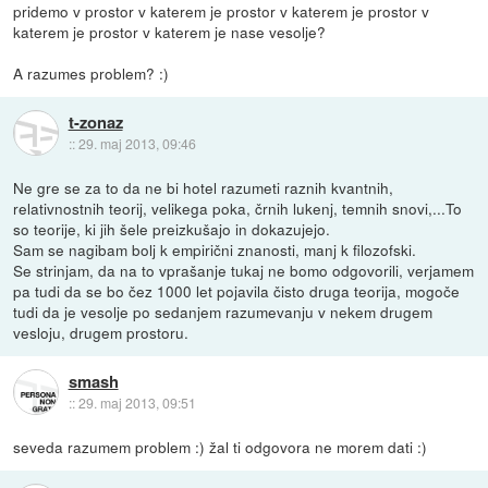
pridemo v prostor v katerem je prostor v katerem je prostor v
katerem je prostor v katerem je nase vesolje?
A razumes problem? :)
t-zonaz
::
29. maj 2013, 09:46
Ne gre se za to da ne bi hotel razumeti raznih kvantnih,
relativnostnih teorij, velikega poka, črnih lukenj, temnih snovi,...To
so teorije, ki jih šele preizkušajo in dokazujejo.
Sam se nagibam bolj k empirični znanosti, manj k filozofski.
Se strinjam, da na to vprašanje tukaj ne bomo odgovorili, verjamem
pa tudi da se bo čez 1000 let pojavila čisto druga teorija, mogoče
tudi da je vesolje po sedanjem razumevanju v nekem drugem
vesloju, drugem prostoru.
smash
::
29. maj 2013, 09:51
seveda razumem problem :) žal ti odgovora ne morem dati :)