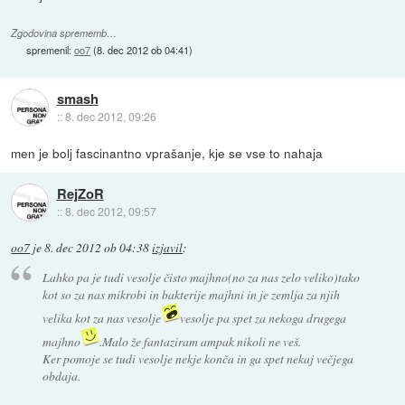
Zgodovina sprememb…
spremenil:
oo7
(
8. dec 2012 ob 04:41
)
smash
::
8. dec 2012, 09:26
men je bolj fascinantno vprašanje, kje se vse to nahaja
RejZoR
::
8. dec 2012, 09:57
oo7
je
8. dec 2012 ob 04:38
izjavil
:
Lahko pa je tudi vesolje čisto majhno(no za nas zelo veliko)tako
kot so za nas mikrobi in bakterije majhni in je zemlja za njih
velika kot za nas vesolje
vesolje pa spet za nekoga drugega
majhno
.Malo že fantaziram ampak nikoli ne veš.
Ker pomoje se tudi vesolje nekje konča in ga spet nekaj večjega
obdaja.