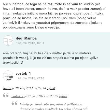
Nic ni narobe, ce tega se ne razumete in se vam zdi cudno (we
have all been there), ampak trditve, da ima vsak prostor zunanjost
in tam nekaj definitivno mora biti, so pa vseeno prehude ;). Fizika
pravi, da se motite. Ce ste se v srednji soli vam (poleg veliko
zanimivih filmckov na youtubu) priporocam, da zacnete s kaksno
poljudnoznanstveno knjigo o vesolju.
Red_Mamba
::
28. maj 2013, 16:31
ena od teorij kaj naj bi bila dark matter je da je to materija
paralelnih vesolj, ki je ne vidimo ampak cutimo pa njene vplive
gravitacije :D
vostok_1
::
28. maj 2013, 22:18
smash
je
28. maj 2013 ob 07:58
izjavil
:
vostok_1
je
27. maj 2013 ob 23:03
izjavil
:
Vesolje je skoraj bolje prepustiti domišljiji, ker
drugače je totalen mindfuck. Da nekaj obstaja (ali