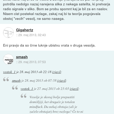
potrdila nedolgo nazaj narejena slika z nekega satelita, ki pretvarja
radio signale v sliko. Bom se probu spomnt kaj je bil za en naslov.
Nisem cist postekal razlage, zakaj naj bi ta teorija pogojevala
obstoj "vecih" vesolj, ne samo nasega.
Gigahertz
::
29. maj 2013, 02:43
Eni pravjo da so črne luknje ubistvu vrata v druga vesolja.
smash
::
29. maj 2013, 07:53
vostok_1
je
28. maj 2013 ob 22:18
izjavil
:
smash
je
28. maj 2013 ob 07:58
izjavil
:
vostok_1
je
27. maj 2013 ob 23:03
izjavil
:
Vesolje je skoraj bolje prepustiti
domišljiji, ker drugače je totalen
mindfuck. Da nekaj obstaja (ali je
začelo obstajat) brez razloga? Če to ni