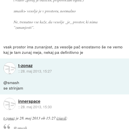
smash> vesolje je v prostoru, normalno
Ne, trenutno vse kaže, da vesolje _je_ prostor, ki nima
"zunanjosti".
vsak prostor ima zunanjost, za vesolje pač enostavno še ne vemo
kaj je tam zunaj meja, nekaj pa definitivno je
t-zonaz
::
28. maj 2013, 15:27
@smash
se strinjam
innerspace
::
28. maj 2013, 15:30
t-zonaz
je
28. maj 2013 ob 15:27
izjavil
:
@smash