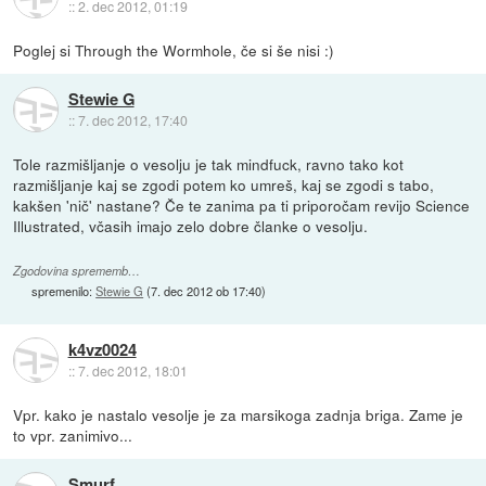
::
2. dec 2012, 01:19
Poglej si Through the Wormhole, če si še nisi :)
Stewie G
::
7. dec 2012, 17:40
Tole razmišljanje o vesolju je tak mindfuck, ravno tako kot
razmišljanje kaj se zgodi potem ko umreš, kaj se zgodi s tabo,
kakšen 'nič' nastane? Če te zanima pa ti priporočam revijo Science
Illustrated, včasih imajo zelo dobre članke o vesolju.
Zgodovina sprememb…
spremenilo:
Stewie G
(
7. dec 2012 ob 17:40
)
k4vz0024
::
7. dec 2012, 18:01
Vpr. kako je nastalo vesolje je za marsikoga zadnja briga. Zame je
to vpr. zanimivo...
Smurf