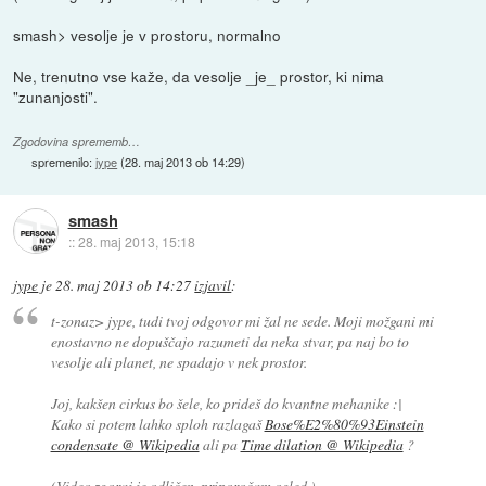
smash> vesolje je v prostoru, normalno
Ne, trenutno vse kaže, da vesolje _je_ prostor, ki nima
"zunanjosti".
Zgodovina sprememb…
spremenilo:
jype
(
28. maj 2013 ob 14:29
)
smash
::
28. maj 2013, 15:18
jype
je
28. maj 2013 ob 14:27
izjavil
:
t-zonaz> jype, tudi tvoj odgovor mi žal ne sede. Moji možgani mi
enostavno ne dopuščajo razumeti da neka stvar, pa naj bo to
vesolje ali planet, ne spadajo v nek prostor.
Joj, kakšen cirkus bo šele, ko prideš do kvantne mehanike :|
Kako si potem lahko sploh razlagaš
Bose%E2%80%93Einstein
condensate @ Wikipedia
ali pa
Time dilation @ Wikipedia
?
(Video zgoraj je odličen, priporočam ogled.)