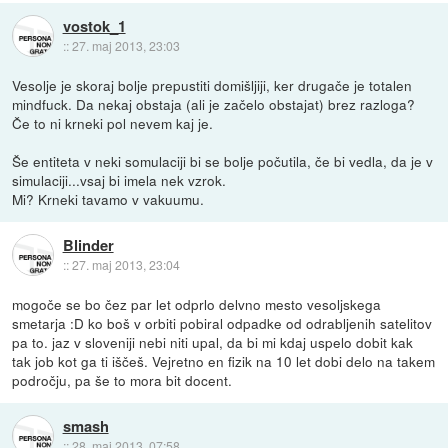
vostok_1
::
27. maj 2013, 23:03
Vesolje je skoraj bolje prepustiti domišljiji, ker drugače je totalen
mindfuck. Da nekaj obstaja (ali je začelo obstajat) brez razloga?
Če to ni krneki pol nevem kaj je.
Še entiteta v neki somulaciji bi se bolje počutila, če bi vedla, da je v
simulaciji...vsaj bi imela nek vzrok.
Mi? Krneki tavamo v vakuumu.
Blinder
::
27. maj 2013, 23:04
mogoče se bo čez par let odprlo delvno mesto vesoljskega
smetarja :D ko boš v orbiti pobiral odpadke od odrabljenih satelitov
pa to. jaz v sloveniji nebi niti upal, da bi mi kdaj uspelo dobit kak
tak job kot ga ti iščeš. Vejretno en fizik na 10 let dobi delo na takem
področju, pa še to mora bit docent.
smash
::
28. maj 2013, 07:58