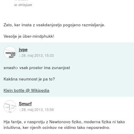
se strinjam
Zato, ker imata z vsakdanjostjo pogojeno razmisljanje.
Vesolje je über-mindphukk!
jype
::
28. maj 2013, 15:33
smash> vsak prostor ima zunanjost
Kakšna neumnost je pa to?
Klein bottle @ Wikipedia
Smurf
::
28. maj 2013, 15:56
Hja fantje, v nasprotju z Newtonovo fiziko, moderna fizika ni tako
intuitivna, ker njenih ocinkov ne vidimo tako neposredno.