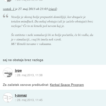
vostok_1
je
27. maj 2013 ob 23:03
izjavil
:
Vesolje je skoraj bolje prepustiti domišljiji, ker drugače je
totalen mindfuck. Da nekaj obstaja (ali je začelo obstajat) brez
razloga? Če to ni krneki pol nevem kaj je.
Še entiteta v neki somulaciji bi se bolje počutila, če bi vedla, da
je v simulaciji...vsaj bi imela nek vzrok.
Mi? Krneki tavamo v vakuumu.
saj ne obstaja brez razloga
jype
::
28. maj 2013, 11:38
Za začetek osnove preštudirat:
Kerbal Space Program
t-zonaz
::
28. maj 2013, 11:45