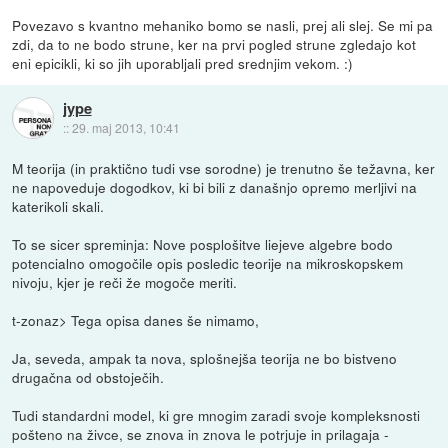
Povezavo s kvantno mehaniko bomo se nasli, prej ali slej. Se mi pa
zdi, da to ne bodo strune, ker na prvi pogled strune zgledajo kot
eni epicikli, ki so jih uporabljali pred srednjim vekom. :)
jype
::
29. maj 2013, 10:41
M teorija (in praktično tudi vse sorodne) je trenutno še težavna, ker
ne napoveduje dogodkov, ki bi bili z današnjo opremo merljivi na
katerikoli skali.
To se sicer spreminja: Nove posplošitve liejeve algebre bodo
potencialno omogočile opis posledic teorije na mikroskopskem
nivoju, kjer je reči že mogoče meriti.
t-zonaz> Tega opisa danes še nimamo,
Ja, seveda, ampak ta nova, splošnejša teorija ne bo bistveno
drugačna od obstoječih.
Tudi standardni model, ki gre mnogim zaradi svoje kompleksnosti
pošteno na živce, se znova in znova le potrjuje in prilagaja -