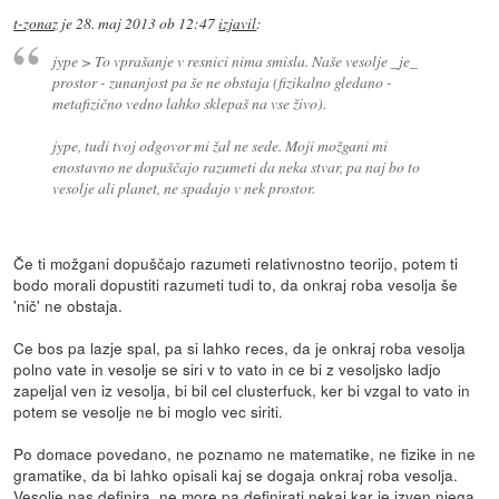
t-zonaz
je
28. maj 2013 ob 12:47
izjavil
:
jype > To vprašanje v resnici nima smisla. Naše vesolje _je_
prostor - zunanjost pa še ne obstaja (fizikalno gledano -
metafizično vedno lahko sklepaš na vse živo).
jype, tudi tvoj odgovor mi žal ne sede. Moji možgani mi
enostavno ne dopuščajo razumeti da neka stvar, pa naj bo to
vesolje ali planet, ne spadajo v nek prostor.
Če ti možgani dopuščajo razumeti relativnostno teorijo, potem ti
bodo morali dopustiti razumeti tudi to, da onkraj roba vesolja še
'nič' ne obstaja.
Ce bos pa lazje spal, pa si lahko reces, da je onkraj roba vesolja
polno vate in vesolje se siri v to vato in ce bi z vesoljsko ladjo
zapeljal ven iz vesolja, bi bil cel clusterfuck, ker bi vzgal to vato in
potem se vesolje ne bi moglo vec siriti.
Po domace povedano, ne poznamo ne matematike, ne fizike in ne
gramatike, da bi lahko opisali kaj se dogaja onkraj roba vesolja.
Vesolje nas definira, ne more pa definirati nekaj kar je izven njega.