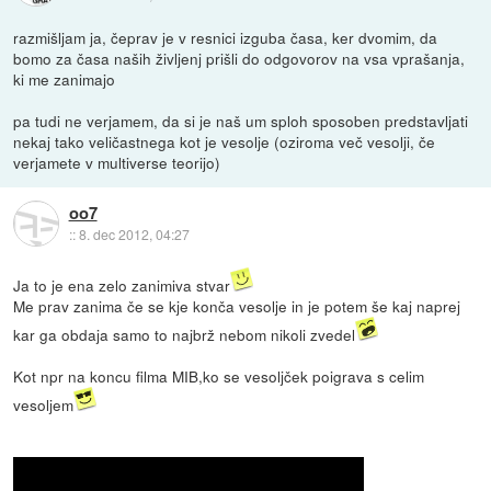
razmišljam ja, čeprav je v resnici izguba časa, ker dvomim, da
bomo za časa naših življenj prišli do odgovorov na vsa vprašanja,
ki me zanimajo
pa tudi ne verjamem, da si je naš um sploh sposoben predstavljati
nekaj tako veličastnega kot je vesolje (oziroma več vesolji, če
verjamete v multiverse teorijo)
oo7
::
8. dec 2012, 04:27
Ja to je ena zelo zanimiva stvar
Me prav zanima če se kje konča vesolje in je potem še kaj naprej
kar ga obdaja samo to najbrž nebom nikoli zvedel
Kot npr na koncu filma MIB,ko se vesoljček poigrava s celim
vesoljem