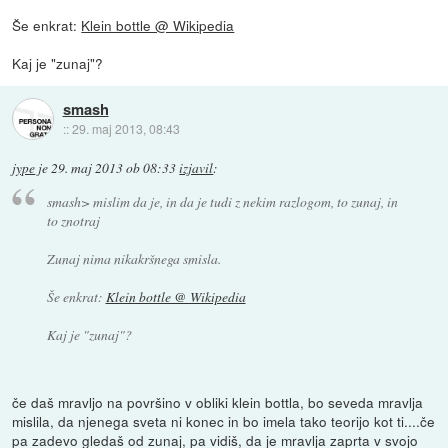
Še enkrat:
Klein bottle @ Wikipedia
Kaj je "zunaj"?
smash
::
29. maj 2013, 08:43
jype
je
29. maj 2013 ob 08:33
izjavil
:
smash> mislim da je, in da je tudi z nekim razlogom, to zunaj, in
to znotraj
Zunaj nima nikakršnega smisla.
Še enkrat:
Klein bottle @ Wikipedia
Kaj je "zunaj"?
če daš mravljo na površino v obliki klein bottla, bo seveda mravlja
mislila, da njenega sveta ni konec in bo imela tako teorijo kot ti....če
pa zadevo gledaš od zunaj, pa vidiš, da je mravlja zaprta v svojo