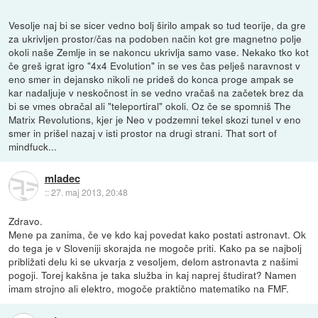
Vesolje naj bi se sicer vedno bolj širilo ampak so tud teorije, da gre
za ukrivljen prostor/čas na podoben način kot gre magnetno polje
okoli naše Zemlje in se nakoncu ukrivlja samo vase. Nekako tko kot
če greš igrat igro "4x4 Evolution" in se ves čas pelješ naravnost v
eno smer in dejansko nikoli ne prideš do konca proge ampak se
kar nadaljuje v neskočnost in se vedno vračaš na začetek brez da
bi se vmes obračal ali "teleportiral" okoli. Oz če se spomniš The
Matrix Revolutions, kjer je Neo v podzemni tekel skozi tunel v eno
smer in prišel nazaj v isti prostor na drugi strani. That sort of
mindfuck...
mladec
::
27. maj 2013, 20:48
Zdravo.
Mene pa zanima, če ve kdo kaj povedat kako postati astronavt. Ok
do tega je v Sloveniji skorajda ne mogoče priti. Kako pa se najbolj
približati delu ki se ukvarja z vesoljem, delom astronavta z našimi
pogoji. Torej kakšna je taka služba in kaj naprej študirat? Namen
imam strojno ali elektro, mogoče praktično matematiko na FMF.