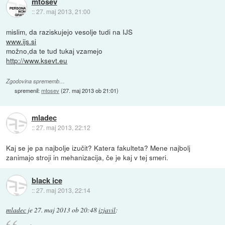
mtosev
::
27. maj 2013, 21:00
mislim, da raziskujejo vesolje tudi na IJS
www.ijs.si
možno,da te tud tukaj vzamejo
http://www.ksevt.eu
Zgodovina sprememb…
spremenil:
mtosev
(
27. maj 2013 ob 21:01
)
mladec
::
27. maj 2013, 22:12
Kaj se je pa najbolje izučit? Katera fakulteta? Mene najbolj
zanimajo stroji in mehanizacija, če je kaj v tej smeri.
black ice
::
27. maj 2013, 22:14
mladec
je
27. maj 2013 ob 20:48
izjavil
: