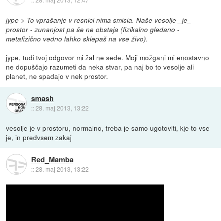
jype > To vprašanje v resnici nima smisla. Naše vesolje _je_
prostor - zunanjost pa še ne obstaja (fizikalno gledano -
metafizično vedno lahko sklepaš na vse živo).
jype, tudi tvoj odgovor mi žal ne sede. Moji možgani mi enostavno
ne dopuščajo razumeti da neka stvar, pa naj bo to vesolje ali
planet, ne spadajo v nek prostor.
smash
::
28. maj 2013, 13:22
vesolje je v prostoru, normalno, treba je samo ugotoviti, kje to vse
je, in predvsem zakaj
Red_Mamba
::
28. maj 2013, 13:22