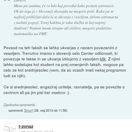
Mene pa zanima, če ve kdo kaj povedat kako postati astronavt.
Ok do tega je v Sloveniji skorajda ne mogoče priti. Kako pa se
najbolj približati delu ki se ukvarja z vesoljem, delom astronavta
z našimi pogoji. Torej kakšna je taka služba in kaj naprej
študirat? Namen imam strojno ali elektro, mogoče praktično
matematiko na FMF.
Povsod na teh faksih se lahko ukvarjas z necem povezanim z
vesoljem. Trenutno imamo v sloveniji celo Center odlicnosti, ki
povezuje te fakse in se ukvarja izklujcno z vesoljem
klik
. Z njimi
lahko sodelujes kot student na prej omenjenih faksih, mogoce pa
celo ze kot srednjesolec (vem, da so vcasih imeli nekaj programov
tudi za njih).
Ce si srednjesolec, angaziraj ucitelje, ravnatelja, pa se povezite s
centrom ali pa jim pisi kar osebno ;).
Zgodovina sprememb…
spremenil:
Smurf
(
28. maj 2013 ob 11:56
)
t-zonaz
::
28. maj 2013, 12:47