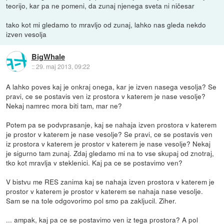
teorijo, kar pa ne pomeni, da zunaj njenega sveta ni ničesar
tako kot mi gledamo to mravljo od zunaj, lahko nas gleda nekdo
izven vesolja
BigWhale
::
29. maj 2013, 09:22
A lahko poves kaj je onkraj onega, kar je izven nasega vesolja? Se
pravi, ce se postavis ven iz prostora v katerem je nase vesolje?
Nekaj namrec mora biti tam, mar ne?
Potem pa se podvprasanje, kaj se nahaja izven prostora v katerem
je prostor v katerem je nase vesolje? Se pravi, ce se postavis ven
iz prostora v katerem je prostor v katerem je nase vesolje? Nekaj
je sigurno tam zunaj. Zdaj gledamo mi na to vse skupaj od znotraj,
tko kot mravlja v steklenici. Kaj pa ce se postavimo ven?
V bistvu me RES zanima kaj se nahaja izven prostora v katerem je
prostor v katerem je prostor v katerem se nahaja nase vesolje.
Sam se na tole odgovorimo pol smo pa zakljucil. Ziher.
... ampak, kaj pa ce se postavimo ven iz tega prostora? A pol