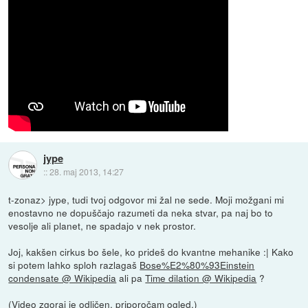
jype
::
28. maj 2013, 14:27
t-zonaz> jype, tudi tvoj odgovor mi žal ne sede. Moji možgani mi
enostavno ne dopuščajo razumeti da neka stvar, pa naj bo to
vesolje ali planet, ne spadajo v nek prostor.
Joj, kakšen cirkus bo šele, ko prideš do kvantne mehanike :| Kako
si potem lahko sploh razlagaš
Bose%E2%80%93Einstein
condensate @ Wikipedia
ali pa
Time dilation @ Wikipedia
?
(Video zgoraj je odličen, priporočam ogled.)