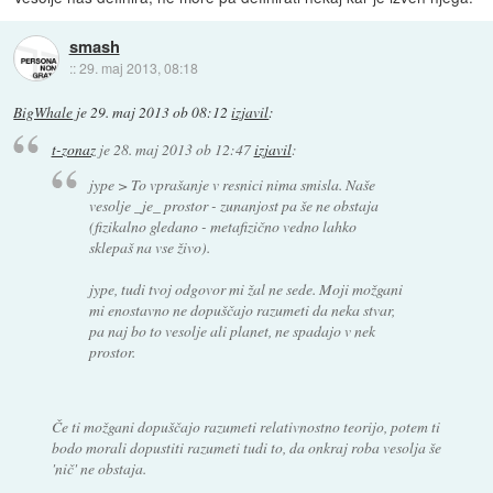
smash
::
29. maj 2013, 08:18
BigWhale
je
29. maj 2013 ob 08:12
izjavil
:
t-zonaz
je
28. maj 2013 ob 12:47
izjavil
:
jype > To vprašanje v resnici nima smisla. Naše
vesolje _je_ prostor - zunanjost pa še ne obstaja
(fizikalno gledano - metafizično vedno lahko
sklepaš na vse živo).
jype, tudi tvoj odgovor mi žal ne sede. Moji možgani
mi enostavno ne dopuščajo razumeti da neka stvar,
pa naj bo to vesolje ali planet, ne spadajo v nek
prostor.
Če ti možgani dopuščajo razumeti relativnostno teorijo, potem ti
bodo morali dopustiti razumeti tudi to, da onkraj roba vesolja še
'nič' ne obstaja.