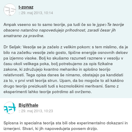
t-zonaz
::
29. maj 2013, 10:14
Ampak vseeno so to samo teorije, pa tudi če so le
jype>Te teorije
obsceno natančno napovedujejo prihodnost, zaradi česar jih
smatramo za pravilne.
Dr Seljak: Vesolje se je začelo z velikim pokom: s tem mislimo, da je
bilo na začetku vesolje zelo gosto, tipične energije osnovnih delcev
pa izjemno visoke. Bolj ko skušamo razumeti razmere v vesolju v
času okoli velikega poka, bolj potrebujemo za opis fizikalne
zakone, ki združujejo kvantno mehaniko in splošno teorijo
relativnosti. Tega opisa danes še nimamo, obstajajo pa kandidati
za to, v prvi vrsti teorija strun. Upam, da bo mogoče to ali kakšno
drugo teorijo preizkusiti tudi s kozmološkimi meritvami. Samo z
eksperimenti lahko teorije potrdimo ali ovržemo.
BigWhale
::
29. maj 2013, 10:23
Splosna in specialna teorija sta bili obe experimentalno dokazani in
izmerjeni. Stvari, ki jih napovedujeta povsem drzijo.