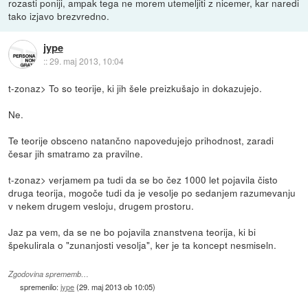
rozasti poniji, ampak tega ne morem utemeljiti z nicemer, kar naredi
tako izjavo brezvredno.
jype
::
29. maj 2013, 10:04
t-zonaz> To so teorije, ki jih šele preizkušajo in dokazujejo.
Ne.
Te teorije obsceno natančno napovedujejo prihodnost, zaradi
česar jih smatramo za pravilne.
t-zonaz> verjamem pa tudi da se bo čez 1000 let pojavila čisto
druga teorija, mogoče tudi da je vesolje po sedanjem razumevanju
v nekem drugem vesloju, drugem prostoru.
Jaz pa vem, da se ne bo pojavila znanstvena teorija, ki bi
špekulirala o "zunanjosti vesolja", ker je ta koncept nesmiseln.
Zgodovina sprememb…
spremenilo:
jype
(
29. maj 2013 ob 10:05
)