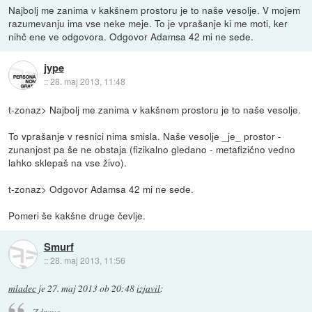
Najbolj me zanima v kakšnem prostoru je to naše vesolje. V mojem
razumevanju ima vse neke meje. To je vprašanje ki me moti, ker
nihč ene ve odgovora. Odgovor Adamsa 42 mi ne sede.
jype
::
28. maj 2013, 11:48
t-zonaz> Najbolj me zanima v kakšnem prostoru je to naše vesolje.
To vprašanje v resnici nima smisla. Naše vesolje _je_ prostor -
zunanjost pa še ne obstaja (fizikalno gledano - metafizično vedno
lahko sklepaš na vse živo).
t-zonaz> Odgovor Adamsa 42 mi ne sede.
Pomeri še kakšne druge čevlje.
Smurf
::
28. maj 2013, 11:56
mladec
je
27. maj 2013 ob 20:48
izjavil
:
Zdravo.