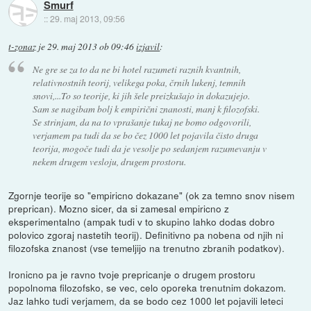
Smurf
::
29. maj 2013, 09:56
t-zonaz
je
29. maj 2013 ob 09:46
izjavil
:
Ne gre se za to da ne bi hotel razumeti raznih kvantnih,
relativnostnih teorij, velikega poka, črnih lukenj, temnih
snovi,...To so teorije, ki jih šele preizkušajo in dokazujejo.
Sam se nagibam bolj k empirični znanosti, manj k filozofski.
Se strinjam, da na to vprašanje tukaj ne bomo odgovorili,
verjamem pa tudi da se bo čez 1000 let pojavila čisto druga
teorija, mogoče tudi da je vesolje po sedanjem razumevanju v
nekem drugem vesloju, drugem prostoru.
Zgornje teorije so "empiricno dokazane" (ok za temno snov nisem
preprican). Mozno sicer, da si zamesal empiricno z
eksperimentalno (ampak tudi v to skupino lahko dodas dobro
polovico zgoraj nastetih teorij). Definitivno pa nobena od njih ni
filozofska znanost (vse temeljijo na trenutno zbranih podatkov).
Ironicno pa je ravno tvoje prepricanje o drugem prostoru
popolnoma filozofsko, se vec, celo oporeka trenutnim dokazom.
Jaz lahko tudi verjamem, da se bodo cez 1000 let pojavili leteci