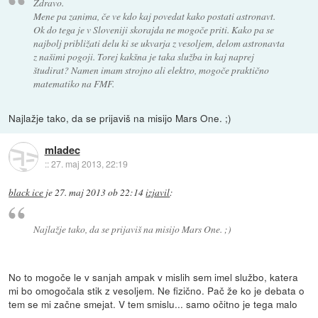
Zdravo.
Mene pa zanima, če ve kdo kaj povedat kako postati astronavt.
Ok do tega je v Sloveniji skorajda ne mogoče priti. Kako pa se
najbolj približati delu ki se ukvarja z vesoljem, delom astronavta
z našimi pogoji. Torej kakšna je taka služba in kaj naprej
študirat? Namen imam strojno ali elektro, mogoče praktično
matematiko na FMF.
Najlažje tako, da se prijaviš na misijo Mars One. ;)
mladec
::
27. maj 2013, 22:19
black ice
je
27. maj 2013 ob 22:14
izjavil
:
Najlažje tako, da se prijaviš na misijo Mars One. ;)
No to mogoče le v sanjah ampak v mislih sem imel službo, katera
mi bo omogočala stik z vesoljem. Ne fizično. Pač že ko je debata o
tem se mi začne smejat. V tem smislu... samo očitno je tega malo