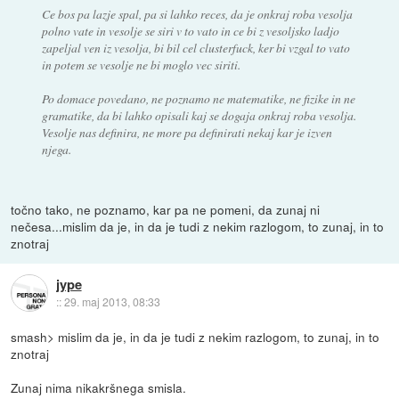
Ce bos pa lazje spal, pa si lahko reces, da je onkraj roba vesolja
polno vate in vesolje se siri v to vato in ce bi z vesoljsko ladjo
zapeljal ven iz vesolja, bi bil cel clusterfuck, ker bi vzgal to vato
in potem se vesolje ne bi moglo vec siriti.
Po domace povedano, ne poznamo ne matematike, ne fizike in ne
gramatike, da bi lahko opisali kaj se dogaja onkraj roba vesolja.
Vesolje nas definira, ne more pa definirati nekaj kar je izven
njega.
točno tako, ne poznamo, kar pa ne pomeni, da zunaj ni
nečesa...mislim da je, in da je tudi z nekim razlogom, to zunaj, in to
znotraj
jype
::
29. maj 2013, 08:33
smash> mislim da je, in da je tudi z nekim razlogom, to zunaj, in to
znotraj
Zunaj nima nikakršnega smisla.