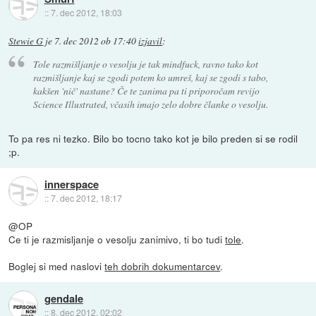
::
7. dec 2012, 18:03
Stewie G
je
7. dec 2012 ob 17:40
izjavil
:
Tole razmišljanje o vesolju je tak mindfuck, ravno tako kot
razmišljanje kaj se zgodi potem ko umreš, kaj se zgodi s tabo,
kakšen 'nič' nastane? Če te zanima pa ti priporočam revijo
Science Illustrated, včasih imajo zelo dobre članke o vesolju.
To pa res ni tezko. Bilo bo tocno tako kot je bilo preden si se rodil
;p.
innerspace
::
7. dec 2012, 18:17
@OP
Ce ti je razmisljanje o vesolju zanimivo, ti bo tudi
tole
.
Boglej si med naslovi
teh dobrih dokumentarcev
.
gendale
::
8. dec 2012, 02:02