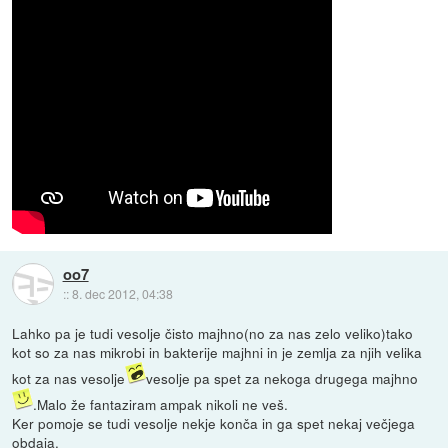
oo7
::
8. dec 2012, 04:38
Lahko pa je tudi vesolje čisto majhno(no za nas zelo veliko)tako
kot so za nas mikrobi in bakterije majhni in je zemlja za njih velika
kot za nas vesolje
vesolje pa spet za nekoga drugega majhno
.Malo že fantaziram ampak nikoli ne veš.
Ker pomoje se tudi vesolje nekje konča in ga spet nekaj večjega
obdaja.