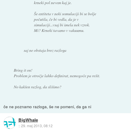
krneki pol nevem kaj je.
Še entiteta v neki somulaciji bi se bolje
počutila, če bi vedla, da je v
simulaciji...vsaj bi imela nek vzrok.
Mi? Krneki tavamo v vakuumu.
saj ne obstaja brez razloga
Bring it on!
Problem je otročje lahko definirat, nemogoče pa rešit.
No kakšen razlog, da slišimo?
če ne poznamo razloga, še ne pomeni, da ga ni
BigWhale
::
29. maj 2013, 08:12