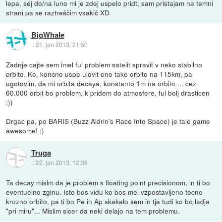
lepa, sej do/na luno mi je zdej uspelo pridt, sam pristajam na temni
strani pa se raztreščim vsakič XD
BigWhale
::
21. jan 2013, 21:50
Zadnje cajte sem imel ful problem satelit spravit v neko stabilno
orbito. Ko, koncno uspe ulovit eno tako orbito na 115km, pa
ugotovim, da mi orbita decaya, konstanto 1m na orbito ... cez
60.000 orbit bo problem, k pridem do atmosfere, ful bolj drasticen
:))
Drgac pa, po BARIS (Buzz Aldrin's Race Into Space) je tale game
awesome! :)
Truga
::
22. jan 2013, 12:36
Ta decay mislm da je problem s floating point precisionom, in ti bo
eventuelno zginu. Isto bos vidu ko bos mel vzpostavljeno tocno
krozno orbito, pa ti bo Pe in Ap skakalo sem in tja tudi ko bo ladja
"pri miru"... Mislim sicer da neki delajo na tem problemu.