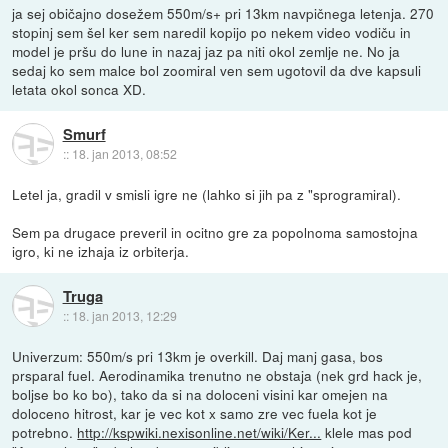
ja sej običajno dosežem 550m/s+ pri 13km navpičnega letenja. 270
stopinj sem šel ker sem naredil kopijo po nekem video vodiču in
model je pršu do lune in nazaj jaz pa niti okol zemlje ne. No ja
sedaj ko sem malce bol zoomiral ven sem ugotovil da dve kapsuli
letata okol sonca XD.
Smurf
::
18. jan 2013, 08:52
Letel ja, gradil v smisli igre ne (lahko si jih pa z "sprogramiral).
Sem pa drugace preveril in ocitno gre za popolnoma samostojna
igro, ki ne izhaja iz orbiterja.
Truga
::
18. jan 2013, 12:29
Univerzum: 550m/s pri 13km je overkill. Daj manj gasa, bos
prsparal fuel. Aerodinamika trenutno ne obstaja (nek grd hack je,
boljse bo ko bo), tako da si na doloceni visini kar omejen na
doloceno hitrost, kar je vec kot x samo zre vec fuela kot je
potrebno.
http://kspwiki.nexisonline.net/wiki/Ker...
klele mas pod