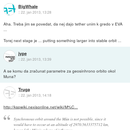
BigWhale
::
22. jan 2013, 13:28
Aha. Treba jim se povedat, da nej dajo tether unim k gredo v EVA
...
Torej next stage je ... putting something larger into stable orbit ...
jype
::
22. jan 2013, 13:39
A se komu da zračunat parametre za geosinhrono orbito okol
Muna?
Truga
::
22. jan 2013, 14:18
http://kspwiki.nexisonline.net/wiki/M%C...
Synchronous orbit around the Mün is not possible, since it
would have to occur at an altitude of 2970.5633375712 km,
beyond the Mün's sphere of influence.