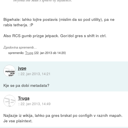
Bigwhale: lahko lojtre postavis (mislim da so pod utility), pa ne
rabis tetherja. :P
Also RCS gumb prizge jetpack. Gor/dol gres s shift in ctrl.
Zgodovina sprememb…
spremenilo:
Truga
(
22. jan 2013 ob 14:20
)
jype
::
22. jan 2013, 14:21
Kje se pa dobi metadata?
Truga
::
22. jan 2013, 14:49
Najlazje iz wikija, lahko pa gres brskat po configih v raznih mapah.
Je vse plaintext.