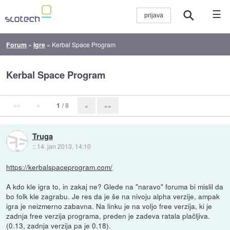
☰
Forum
»
Igre
»
Kerbal Space Program
Kerbal Space Program
««
«
1
/ 8
»
»»
Truga
::
14. jan 2013, 14:10
https://kerbalspaceprogram.com/
A kdo kle igra to, in zakaj ne? Glede na "naravo" foruma bi mislil da
bo folk kle zagrabu. Je res da je še na nivoju alpha verzije, ampak
igra je neizmerno zabavna. Na linku je na voljo free verzija, ki je
zadnja free verzija programa, preden je zadeva ratala plačljiva.
(0.13, zadnja verzija pa je 0.18).