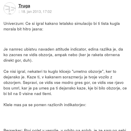
Truga
::
18. jan 2013, 17:02
Univerzum: Ce si igral kaksno letalsko simulacijo bi ti tista kugla
morala bit hitro jasna:
Je namrec ubistvu navaden attitude indicator, edina razlika je, da
ko zacnes ne vidis obzorja, ampak nebo (ker je raketa obrnena
direkt gor, duh).
Ce nisi igral, nekateri to kuglo klicejo "umetno obzorje", ker to
dejansko je. Kaze ti, v kaksnem sorazmerju je tvoje vozilo z
obzorjem. Sepravi, ce vidis vse modro gres gor, ce vidis vse rjavo
bos umrl, kar je pa umes pa ti dejansko kaze, kje bi bilo obzorje, ce
bi bil na 0 visine nad tlemi.
Klele mas pa se pomen razlicnih indikatorjev:
Berserker: Prvi polet v vesolje, v orbito pa sploh, je ze sam po sebi