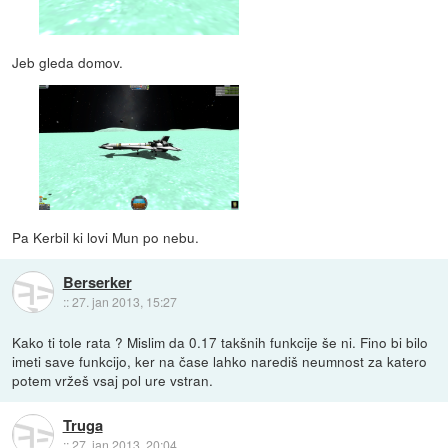
Jeb gleda domov.
Pa Kerbil ki lovi Mun po nebu.
Berserker
::
27. jan 2013, 15:27
Kako ti tole rata ? Mislim da 0.17 takšnih funkcije še ni. Fino bi bilo
imeti save funkcijo, ker na čase lahko narediš neumnost za katero
potem vržeš vsaj pol ure vstran.
Truga
::
27. jan 2013, 20:04