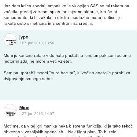
Jaz dam krilca spodaj, ampak ko je vklopljen SAS se mi raketa na
začetku precej zatrese, sploh tam kjer so stopnje, ker še ni
komponente, ki bi zakrila in utrdila medfazne motorje. Sicer je
raketa čisto simetrična in s centrom na sredini.
jype
::
27. jan 2013, 13:56
Meni je končno ratalo v demotu pristat na luni, ampak sem odlomu
motor in zdaj ne morem več vzletet.
Sem pa uporabil model "bure baruta", ki večino energije porabi za
dvigovanje samega sebe:
Mipe
::
27. jan 2013, 14:07
Moti me, da v tej igri manjka neka bistvena funkcija, ki je tako rekoč
obvezna v vesoljskih agencijah... Nek flight plan. To bi zelo