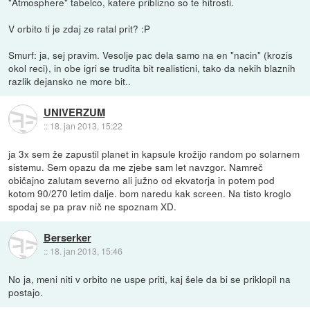
"Atmosphere" tabelco, katere priblizno so te hitrosti.
V orbito ti je zdaj ze ratal prit? :P
Smurf: ja, sej pravim. Vesolje pac dela samo na en "nacin" (krozis
okol reci), in obe igri se trudita bit realisticni, tako da nekih blaznih
razlik dejansko ne more bit..
UNIVERZUM
::
18. jan 2013, 15:22
ja 3x sem že zapustil planet in kapsule krožijo random po solarnem
sistemu. Sem opazu da me zjebe sam let navzgor. Namreč
običajno zalutam severno ali južno od ekvatorja in potem pod
kotom 90/270 letim dalje. bom naredu kak screen. Na tisto kroglo
spodaj se pa prav nič ne spoznam XD.
Berserker
::
18. jan 2013, 15:46
No ja, meni niti v orbito ne uspe priti, kaj šele da bi se priklopil na
postajo.