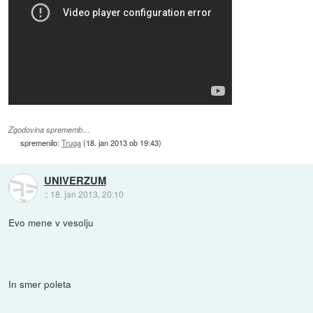
Zgodovina sprememb…
spremenilo:
Truga
(
18. jan 2013 ob 19:43
)
UNIVERZUM
::
18. jan 2013, 20:10
Evo mene v vesolju
In smer poleta