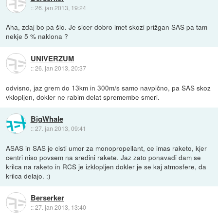
::
26. jan 2013, 19:24
Aha, zdaj bo pa šlo. Je sicer dobro imet skozi prižgan SAS pa tam
nekje 5 % naklona ?
UNIVERZUM
::
26. jan 2013, 20:37
odvisno, jaz grem do 13km in 300m/s samo navpično, pa SAS skoz
vklopljen, dokler ne rabim delat spremembe smeri.
BigWhale
::
27. jan 2013, 09:41
ASAS in SAS je cisti umor za monopropellant, ce imas raketo, kjer
centri niso povsem na sredini rakete. Jaz zato ponavadi dam se
krilca na raketo in RCS je izklopljen dokler je se kaj atmosfere, da
krilca delajo. :)
Berserker
::
27. jan 2013, 13:40