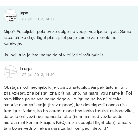
jype
::
27. jan 2013, 14:17
Mipe> Vesoljskih poletov že dolgo ne vodijo več ljudje, jype. Samo
računalniku dajo flight plan, pilot pa je tam le za morebitne
korekcije.
Ja, sej, tule je isto, samo da si v tej igri ti računalnik.
Truga
::
27. jan 2013, 14:39
Obstaja mod mechjeb, ki je ubistvu avtopilot. Ampak tisto ni fun,
zna vzletet, zna pristat, zna prit na luno, na mars, you name it. Pol
sam klikas pa se vse samo dogaja.. V igri pa ne bo nikol take
stopnje avtomatizacije (brez modov), ker developerji nocejo risk-
free igre. Nekoc, ko bo career mode bos lahko treniral astronavtke,
da bojo oni vozli reci namesto tebe (in unmanned vozila bodo
morala met komunikacijo s KSCjem za updejtat flight plan), ampak
tam bo se vedno neka sansa za fail, ker pac.. Jeb.. :P