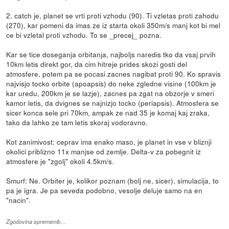
2. catch je, planet se vrti proti vzhodu (90). Ti vzletas proti zahodu
(270), kar pomeni da imas ze iz starta okoli 350m/s manj kot bi mel
ce bi vzletal proti vzhodu. To se _precej_ pozna.
Kar se tice doseganja orbitanja, najboljs naredis tko da vsaj prvih
10km letis direkt gor, da cim hitreje prides skozi gosti del
atmosfere, potem pa se pocasi zacnes nagibat proti 90. Ko spravis
najvisjo tocko orbite (apoapsis) do neke zgledne visine (100km je
kar uredu, 200km je se lazje), zacnes pa zgat na obzorje v smeri
kamor letis, da dvignes se najnizjo tocko (periapsis). Atmosfera se
sicer konca sele pri 70km, ampak ze nad 35 je komaj kaj zraka,
tako da lahko ze tam letis skoraj vodoravno.
Kot zanimivost: ceprav ima enako maso, je planet in vse v bliznji
okolici priblizno 11x manjse od zemlje. Delta-v za pobegnit iz
atmosfere je "zgolj" okoli 4.5km/s.
Smurf: Ne. Orbiter je, kolikor poznam (bolj ne, sicer), simulacija, to
pa je igra. Je pa seveda podobno, vesolje deluje samo na en
"nacin".
Zgodovina sprememb…