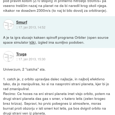
pod pravim kotom (270 stopinj) in primerno hitrostjo 550m/s+ pa
vseeno treščim nazaj na planet ne da bi naredil krog okoli njega.
nikakor ne dosežem 2300m/s (to naj bi bilo dovolj za orbitiranje).
Smurf
::
17. jan 2013, 14:52
A je ta igra slucajn kaksen spinoff programa Orbiter (open source
space simulator
klik
), izgled ima sumljivo podoben.
Truga
::
17. jan 2013, 15:30
Univerzum, 2 "catcha" sta.
1. catch je, z orbito upravljas dalec najlazje, in najbolj efektivno
tako, da jo manipuliras, ko si na nasprotni strani planeta, kjer bi jo
rad zmanipuliral.
Recimo: Ce hoces na eni strani planeta imet visjo orbito, potem na
drugi strani planeta das gas v smer, v katero letis (zelen krogec
brez krizca). Sepravi, ko prvic pobegnes iz atmosfere, moras
burnat proti obzorju v isti smeri kot letis, pa bos dvignil orbito na
drugi strani ven iz planeta.