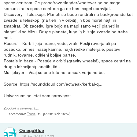
space centrom. Ce probe/rover/lander/whatever ne bo mogel
komunicirat s space centrom ga ne bos mogel upravljat.
Discovery - Teleskopi. Planeti se bodo rendrali na backgroundu kot
zvezde, s teleskopi (na tleh in v orbiti) jih bos moral najt, in
zmapirat. Ob zacetku igre bojo na mapi samo vecji planeti in
planeti ki so blizu. Druge planete, lune in bliznje zvezde bo treba
najt.
Resursi - Kerbili jejo hrano, vodo, zrak. Poslji roverja ali pa
posadko, prinesi nazaj kamne, najdi redke materjale, postavi
rudnik, tovarne, odkleni boljse partse.
Postaje in baze - Postaje v orbiti (gravity wheels!), space centri na
drugih lokacijah/planetih, itd..
Multiplayer - Vsaj se eno leto ne, ampak verjetno bo.
Source:
https://soundcloud.com/ectweak/kerbal-q...
Univerzum: ne letet sam naravnost.
Zgodovina sprememb…
spremenilo:
Truga
(
19. jan 2013 ob 16:52
)
OmegaBlue
::
19. jan 2013, 17:33