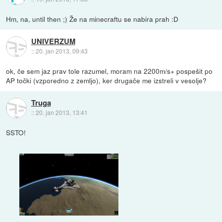
Hm, na, until then ;) Že na minecraftu se nabira prah :D
UNIVERZUM
::
20. jan 2013, 09:43
ok, če sem jaz prav tole razumel, moram na 2200m/s+ pospešit po
AP točki (vzporedno z zemljo), ker drugače me izstreli v vesolje?
Truga
::
20. jan 2013, 13:41
SSTO!