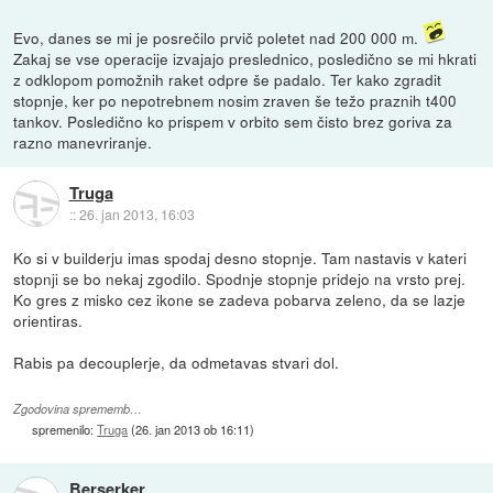
Evo, danes se mi je posrečilo prvič poletet nad 200 000 m.
Zakaj se vse operacije izvajajo preslednico, posledično se mi hkrati
z odklopom pomožnih raket odpre še padalo. Ter kako zgradit
stopnje, ker po nepotrebnem nosim zraven še težo praznih t400
tankov. Posledično ko prispem v orbito sem čisto brez goriva za
razno manevriranje.
Truga
::
26. jan 2013, 16:03
Ko si v builderju imas spodaj desno stopnje. Tam nastavis v kateri
stopnji se bo nekaj zgodilo. Spodnje stopnje pridejo na vrsto prej.
Ko gres z misko cez ikone se zadeva pobarva zeleno, da se lazje
orientiras.
Rabis pa decouplerje, da odmetavas stvari dol.
Zgodovina sprememb…
spremenilo:
Truga
(
26. jan 2013 ob 16:11
)
Berserker