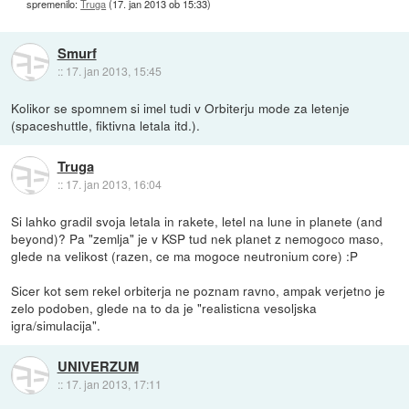
spremenilo:
Truga
(
17. jan 2013 ob 15:33
)
Smurf
::
17. jan 2013, 15:45
Kolikor se spomnem si imel tudi v Orbiterju mode za letenje
(spaceshuttle, fiktivna letala itd.).
Truga
::
17. jan 2013, 16:04
Si lahko gradil svoja letala in rakete, letel na lune in planete (and
beyond)? Pa "zemlja" je v KSP tud nek planet z nemogoco maso,
glede na velikost (razen, ce ma mogoce neutronium core) :P
Sicer kot sem rekel orbiterja ne poznam ravno, ampak verjetno je
zelo podoben, glede na to da je "realisticna vesoljska
igra/simulacija".
UNIVERZUM
::
17. jan 2013, 17:11