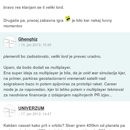
bravo res klanjam se ti veliki lord.
Drugače pa, precej zabavna igra
je bilo kar nekaj funny
momentov
Ghenghiz
::
15. jan 2013, 15:45
bo zadostovalo,
je prevec uradno.
plemeniti
veliki lord
Upam, da bodo dodali se multiplayer.
Ena super ideja za multiplayer je bila, da je
simulacija kjer,
cold war
na primer, parkiras geostacionarni
satelit nad
vremenski
soigralcevo bazo in potem spijoniras za prototipi raket. Career
mode je ze napovedan, kjer bi lahko potem v multiplayer tekmoval
za neodvisne financerje z izdajanjem napihnjenih PR izjav...
UNIVERZUM
::
17. jan 2013, 14:47
Kakšen nasvet kako prit v orbito? Sicer grem 400km od planeta pa