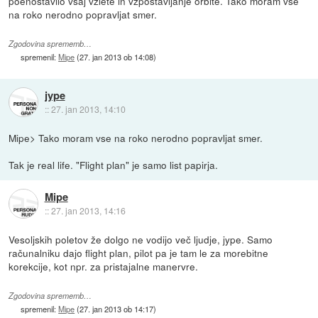
poenostavilo vsaj vzlete in vzpostavljanje orbite. Tako moram vse
na roko nerodno popravljat smer.
Zgodovina sprememb…
spremenil:
Mipe
(
27. jan 2013 ob 14:08
)
jype
::
27. jan 2013, 14:10
Mipe> Tako moram vse na roko nerodno popravljat smer.
Tak je real life. "Flight plan" je samo list papirja.
Mipe
::
27. jan 2013, 14:16
Vesoljskih poletov že dolgo ne vodijo več ljudje, jype. Samo
računalniku dajo flight plan, pilot pa je tam le za morebitne
korekcije, kot npr. za pristajalne manervre.
Zgodovina sprememb…
spremenil:
Mipe
(
27. jan 2013 ob 14:17
)