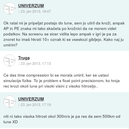
UNIVERZUM
::
23. jan 2013, 16:47
Ok ratal mi je pripeljat postajo do lune, sem jo utiril da kroži, ampak
AP in PE znaka mi tako skačeta po krožnici da ne morem videt
podatkov. Na screenu se sicer vidita lepo ampak v igri je pa za
znoret ko imaš hkrati 10+ oznak ki se vseskozi gibljejo. Kako naj ju
umirim?
Truga
::
23. jan 2013, 17:13
Ce das time compression bi se morala umirit, ker se ustavi
simulacija fizike. To je problem s float point precisionom, ko tvoja
rec krozi okoli lune pri visoki visini z visoko hitrostjo..
UNIVERZUM
::
23. jan 2013, 17:19
niti ni tako visoka hitrost okol 300m/s je pa res da sem 500km od
lune XD