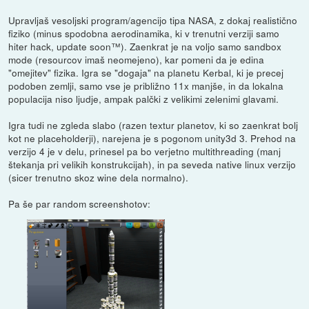
Upravljaš vesoljski program/agencijo tipa NASA, z dokaj realistično
fiziko (minus spodobna aerodinamika, ki v trenutni verziji samo
hiter hack, update soon™). Zaenkrat je na voljo samo sandbox
mode (resourcov imaš neomejeno), kar pomeni da je edina
"omejitev" fizika. Igra se "dogaja" na planetu Kerbal, ki je precej
podoben zemlji, samo vse je približno 11x manjše, in da lokalna
populacija niso ljudje, ampak palčki z velikimi zelenimi glavami.
Igra tudi ne zgleda slabo (razen textur planetov, ki so zaenkrat bolj
kot ne placeholderji), narejena je s pogonom unity3d 3. Prehod na
verzijo 4 je v delu, prinesel pa bo verjetno multithreading (manj
štekanja pri velikih konstrukcijah), in pa seveda native linux verzijo
(sicer trenutno skoz wine dela normalno).
Pa še par random screenshotov: