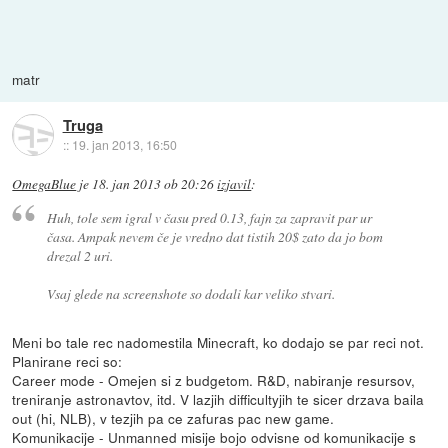
matr
Truga
::
19. jan 2013, 16:50
OmegaBlue
je
18. jan 2013 ob 20:26
izjavil
:
Huh, tole sem igral v času pred 0.13, fajn za zapravit par ur
časa. Ampak nevem če je vredno dat tistih 20$ zato da jo bom
drezal 2 uri.
Vsaj glede na screenshote so dodali kar veliko stvari.
Meni bo tale rec nadomestila Minecraft, ko dodajo se par reci not.
Planirane reci so:
Career mode - Omejen si z budgetom. R&D, nabiranje resursov,
treniranje astronavtov, itd. V lazjih difficultyjih te sicer drzava baila
out (hi, NLB), v tezjih pa ce zafuras pac new game.
Komunikacije - Unmanned misije bojo odvisne od komunikacije s