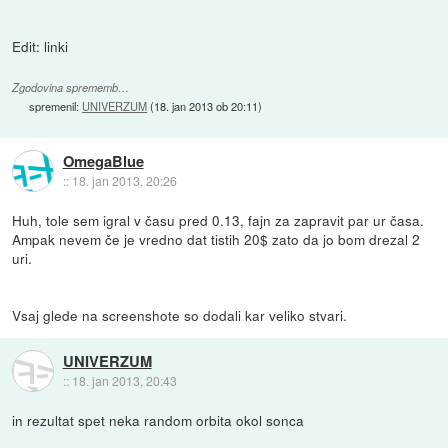
Edit: linki
Zgodovina sprememb…
spremenil:
UNIVERZUM
(
18. jan 2013 ob 20:11
)
OmegaBlue
::
18. jan 2013, 20:26
Huh, tole sem igral v času pred 0.13, fajn za zapravit par ur časa.
Ampak nevem če je vredno dat tistih 20$ zato da jo bom drezal 2
uri.
Vsaj glede na screenshote so dodali kar veliko stvari.
UNIVERZUM
::
18. jan 2013, 20:43
in rezultat spet neka random orbita okol sonca