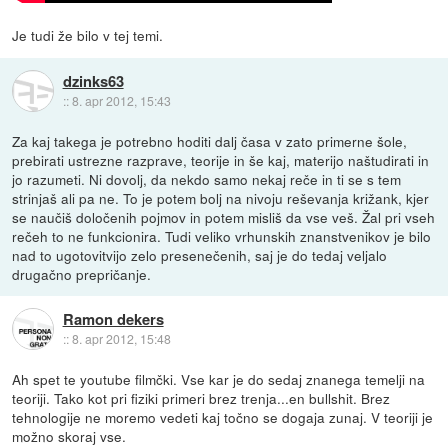
Je tudi že bilo v tej temi.
dzinks63
::
8. apr 2012, 15:43
Za kaj takega je potrebno hoditi dalj časa v zato primerne šole,
prebirati ustrezne razprave, teorije in še kaj, materijo naštudirati in
jo razumeti. Ni dovolj, da nekdo samo nekaj reče in ti se s tem
strinjaš ali pa ne. To je potem bolj na nivoju reševanja križank, kjer
se naučiš določenih pojmov in potem misliš da vse veš. Žal pri vseh
rečeh to ne funkcionira. Tudi veliko vrhunskih znanstvenikov je bilo
nad to ugotovitvijo zelo presenečenih, saj je do tedaj veljalo
drugačno prepričanje.
Ramon dekers
::
8. apr 2012, 15:48
Ah spet te youtube filmčki. Vse kar je do sedaj znanega temelji na
teoriji. Tako kot pri fiziki primeri brez trenja...en bullshit. Brez
tehnologije ne moremo vedeti kaj točno se dogaja zunaj. V teoriji je
možno skoraj vse.