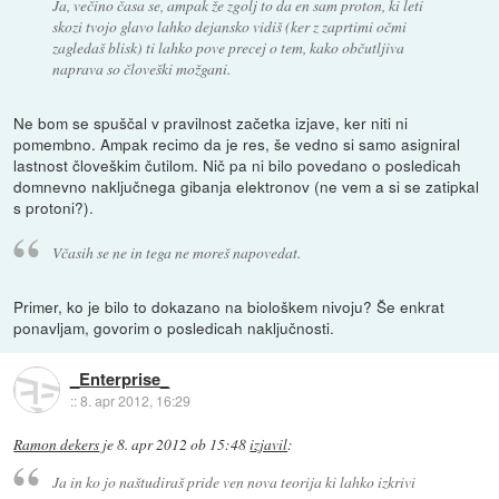
Ja, večino časa se, ampak že zgolj to da en sam proton, ki leti
skozi tvojo glavo lahko dejansko vidiš (ker z zaprtimi očmi
zagledaš blisk) ti lahko pove precej o tem, kako občutljiva
naprava so človeški možgani.
Ne bom se spuščal v pravilnost začetka izjave, ker niti ni
pomembno. Ampak recimo da je res, še vedno si samo asigniral
lastnost človeškim čutilom. Nič pa ni bilo povedano o posledicah
domnevno naključnega gibanja elektronov (ne vem a si se zatipkal
s protoni?).
Včasih se ne in tega ne moreš napovedat.
Primer, ko je bilo to dokazano na biološkem nivoju? Še enkrat
ponavljam, govorim o posledicah naključnosti.
_Enterprise_
::
8. apr 2012, 16:29
Ramon dekers
je
8. apr 2012 ob 15:48
izjavil
:
Ja in ko jo naštudiraš pride ven nova teorija ki lahko izkrivi