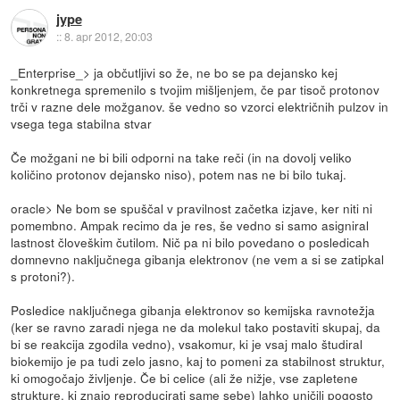
jype
::
8. apr 2012, 20:03
_Enterprise_> ja občutljivi so že, ne bo se pa dejansko kej
konkretnega spremenilo s tvojim mišljenjem, če par tisoč protonov
trči v razne dele možganov. še vedno so vzorci električnih pulzov in
vsega tega stabilna stvar
Če možgani ne bi bili odporni na take reči (in na dovolj veliko
količino protonov dejansko niso), potem nas ne bi bilo tukaj.
oracle> Ne bom se spuščal v pravilnost začetka izjave, ker niti ni
pomembno. Ampak recimo da je res, še vedno si samo asigniral
lastnost človeškim čutilom. Nič pa ni bilo povedano o posledicah
domnevno naključnega gibanja elektronov (ne vem a si se zatipkal
s protoni?).
Posledice naključnega gibanja elektronov so kemijska ravnotežja
(ker se ravno zaradi njega ne da molekul tako postaviti skupaj, da
bi se reakcija zgodila vedno), vsakomur, ki je vsaj malo študiral
biokemijo je pa tudi zelo jasno, kaj to pomeni za stabilnost struktur,
ki omogočajo življenje. Če bi celice (ali že nižje, vse zapletene
strukture, ki znajo reproducirati same sebe) lahko uničili pogosto