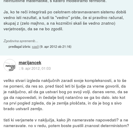
neintuitivne matematike, s katero modeliramo fermione.
Ja, ko te reči integriraš po celotnem obravnavanem sistemu dobiš
vedno isti rezultat, a tudi ta "vedno" pride, če si pravilno računal,
skupaj z (zelo majhno, a na kozmični skali še vedno znatno)
verjetnostjo, da se ne bo zgodil.
Zgodovina sprememb…
predlagal izbris:
sasli
(
9. apr 2012 ob 21:16
)
marijancek
::
9. apr 2012, 01:03
veliko stvari izgleda naključnih zaradi svoje kompleksnosti, a to še
ne pomeni, da res so. pred tisoč leti bi ljudje za vreme govorili, da
je naključno, ali da ga ustvari bog po svoji volji. danes vemo, da se
ga da napovedati, in čedalje bolj natančno se ga bo dalo. isto kot
na prvi pogled zgleda, da je zemlja ploščata, in da je bog s sivo
brado ustvaril zemljo.
tisti ki verjamete v naključja, kako jih nameravate napovedati? a ne
nameravate. no v redu, potem boste pustili znanost deterministom?