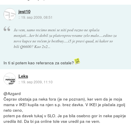
jest10
::
19. sep 2009, 08:51
Ja vem, samo recimo meni se niti pod razno ne splača
menjati....ker bi dobil za plato+proc+rame zelo malo.....edino za
nove kupce ne rečem je bestbuy.....i5 je pravi quad, ni kakor so
bili Q6600? Kao 2x2...
In ti si potem kao referanca za ostale?
Leks
::
19. sep 2009, 11:10
@Azgard
Čeprav obstaja pa neka fora (je ne poznam), ker vem da je moja
mama v IKEI kupila na njen s.p. brez davka. V IKEI je plačala zgolj
neto ceno,
potem pa davek tukaj v SLO. Je pa bila osebno gor in neke papirje
uredila itd. Da bi pa online tole vse uredil pa ne vem.