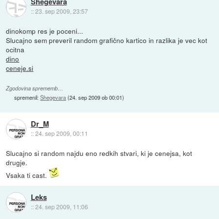
Shegevara
::
23. sep 2009, 23:57
dinokomp res je poceni...
Slucajno sem preveril random grafično kartico in razlika je vec kot
ocitna
dino
ceneje.si
Zgodovina sprememb…
spremenil:
Shegevara
(
24. sep 2009 ob 00:01
)
Dr_M
::
24. sep 2009, 00:11
Slucajno si random najdu eno redkih stvari, ki je cenejsa, kot
drugje.
Vsaka ti cast.
Leks
::
24. sep 2009, 11:06