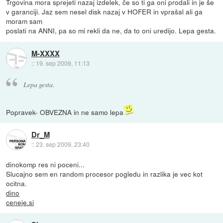
Trgovina mora sprejeti nazaj izdelek, če so ti ga oni prodali in je še
v garanciji. Jaz sem nesel disk nazaj v HOFER in vprašal ali ga
moram sam
poslati na ANNI, pa so mi rekli da ne, da to oni uredijo. Lepa gesta.
M-XXXX
::
19. sep 2009, 11:13
Lepa gesta.
Popravek- OBVEZNA in ne samo lepa
Dr_M
::
23. sep 2009, 23:40
dinokomp res ni poceni...
Slucajno sem en random procesor pogledu in razlika je vec kot
ocitna.
dino
ceneje.si