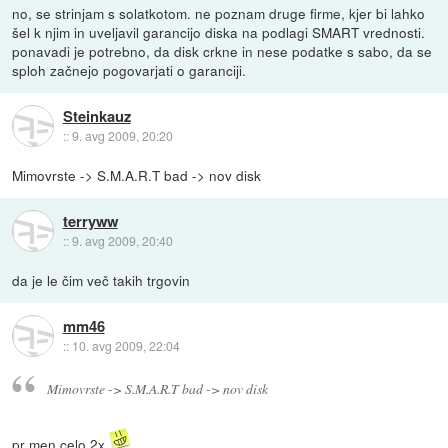
no, se strinjam s solatkotom. ne poznam druge firme, kjer bi lahko
šel k njim in uveljavil garancijo diska na podlagi SMART vrednosti.
ponavadi je potrebno, da disk crkne in nese podatke s sabo, da se
sploh začnejo pogovarjati o garanciji.
Steinkauz
::
9. avg 2009, 20:20
Mimovrste -> S.M.A.R.T bad -> nov disk
terryww
::
9. avg 2009, 20:40
da je le čim več takih trgovin
mm46
::
10. avg 2009, 22:04
Mimovrste -> S.M.A.R.T bad -> nov disk
pr men celo 2x