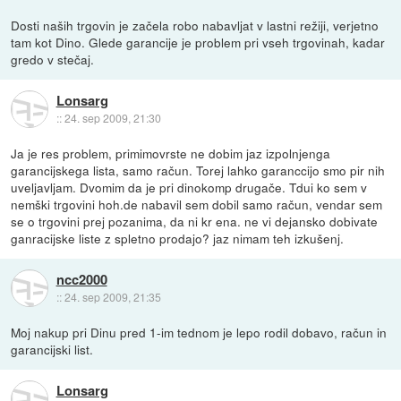
Dosti naših trgovin je začela robo nabavljat v lastni režiji, verjetno
tam kot Dino. Glede garancije je problem pri vseh trgovinah, kadar
gredo v stečaj.
Lonsarg
::
24. sep 2009, 21:30
Ja je res problem, primimovrste ne dobim jaz izpolnjenga
garancijskega lista, samo račun. Torej lahko garanccijo smo pir nih
uveljavljam. Dvomim da je pri dinokomp drugače. Tdui ko sem v
nemški trgovini hoh.de nabavil sem dobil samo račun, vendar sem
se o trgovini prej pozanima, da ni kr ena. ne vi dejansko dobivate
ganracijske liste z spletno prodajo? jaz nimam teh izkušenj.
ncc2000
::
24. sep 2009, 21:35
Moj nakup pri Dinu pred 1-im tednom je lepo rodil dobavo, račun in
garancijski list.
Lonsarg