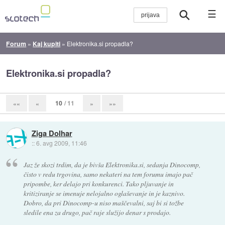
☰
Forum
»
Kaj kupiti
»
Elektronika.si propadla?
Elektronika.si propadla?
10
/ 11
««
«
»
»»
Ziga Dolhar
::
6. avg 2009, 11:46
Jaz že skozi trdim, da je bivša Elektronika.si, sedanja Dinocomp,
čisto v redu trgovina, samo nekateri na tem forumu imajo pač
pripombe, ker delajo pri konkurenci. Tako pljuvanje in
kritiziranje se imenuje nelojalno oglaševanje in je kaznivo.
Dobro, da pri Dinocomp-u niso maščevalni, saj bi si tožbe
sledile ena za drugo, pač raje služijo denar s prodajo.