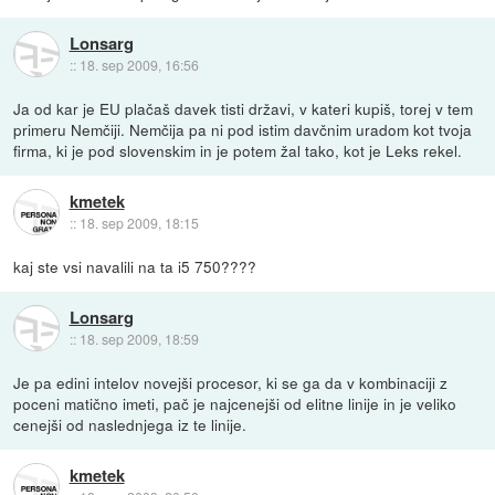
Lonsarg
::
18. sep 2009, 16:56
Ja od kar je EU plačaš davek tisti državi, v kateri kupiš, torej v tem
primeru Nemčiji. Nemčija pa ni pod istim davčnim uradom kot tvoja
firma, ki je pod slovenskim in je potem žal tako, kot je Leks rekel.
kmetek
::
18. sep 2009, 18:15
kaj ste vsi navalili na ta i5 750????
Lonsarg
::
18. sep 2009, 18:59
Je pa edini intelov novejši procesor, ki se ga da v kombinaciji z
poceni matično imeti, pač je najcenejši od elitne linije in je veliko
cenejši od naslednjega iz te linije.
kmetek