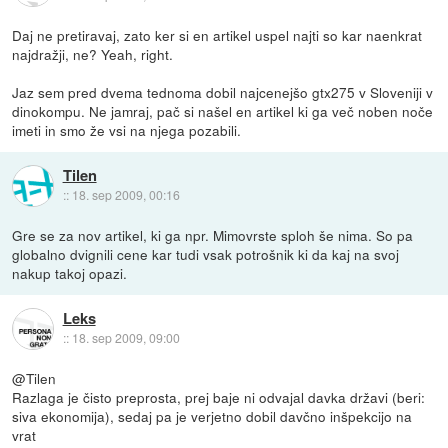
Daj ne pretiravaj, zato ker si en artikel uspel najti so kar naenkrat
najdražji, ne? Yeah, right.
Jaz sem pred dvema tednoma dobil najcenejšo gtx275 v Sloveniji v
dinokompu. Ne jamraj, pač si našel en artikel ki ga več noben noče
imeti in smo že vsi na njega pozabili.
Tilen
::
18. sep 2009, 00:16
Gre se za nov artikel, ki ga npr. Mimovrste sploh še nima. So pa
globalno dvignili cene kar tudi vsak potrošnik ki da kaj na svoj
nakup takoj opazi.
Leks
::
18. sep 2009, 09:00
@Tilen
Razlaga je čisto preprosta, prej baje ni odvajal davka državi (beri:
siva ekonomija), sedaj pa je verjetno dobil davčno inšpekcijo na
vrat