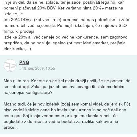
in je uvidel, da se ne izplača, ter je začel poslovati legalno, kar
pomeni plačevati 20% DDV. Ker verjetno nima 20%+ marže na
izdelke, je
teh 20% DDVja (kot vse firme) prenesel na nas potrošnike in zato
ne more biti več najcenejši. Po mojih izkušnjah, če najdeš v SLO
firmo, ki prodaja
izdelke 20% ali več ceneje od večine konkurence, sem zagotovo
prepričan, da ne posluje legalno (primer: Mediamarket, prejšnja
elektronika,...)
PNG
::
18. sep 2009, 10:55
Mah ni to res. Ker ste en artikel malo dražji našli, še ne pomeni da
so zato dragi. Zakaj pa jaz ob sestavi novega i5 sistema dobim
najcenejšo konfiguracijo?
Možno tudi, če je nov izdelek (zdaj sem komaj videl, da je disk F3),
niso vedeli kakšne cene bo imela konkurenca in so pač dali eno
ceno gor. Saj imajo vedno cene prilagojene konkurenci - če
pogledate z demise se vedno bodeta za razliko kak evro na
artikel..