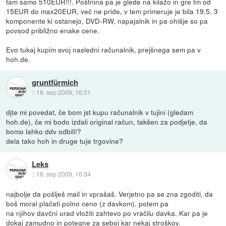
tam samo 510EUR!!!. Poštnina pa je glede na kilažo in gre tm od
15EUR do max20EUR, več ne pride, v tem primeruje je bila 19.5. 3
komponente ki ostanejo, DVD-RW, napajalnik in pa ohišje so pa
povsod približno enake cene.
Evo tukaj kupim svoj nasledni računalnik, prejšnega sem pa v
hoh.de.
gruntfürmich
::
18. sep 2009, 16:31
djte mi povedat, če bom jst kupu računalnik v tujini (gledam
hoh.de), če mi bodo izdali original račun, takšen za podjetje, da
bomo lahko ddv odbili!?
dela tako hoh in druge tuje trgovine?
Leks
::
18. sep 2009, 16:34
najbolje da pošlješ mail in vprašaš. Verjetno pa se zna zgoditi, da
boš moral plačati polno ceno (z davkom), potem pa
na njihov davčni urad vložiti zahtevo po vračilu davka. Kar pa je
dokaj zamudno in potegne za seboj kar nekaj stroškov.