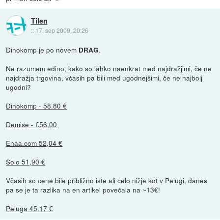
Tilen
::
17. sep 2009, 20:26
Dinokomp je po novem
.
DRAG
Ne razumem edino, kako so lahko naenkrat med najdražjimi, če ne
najdražja trgovina, včasih pa bili med ugodnejšimi, če ne najbolj
ugodni?
Dinokomp - 58.80 €
Demise - €56,00
Enaa.com 52,04 €
Solo 51,90 €
Včasih so cene bile približno iste ali celo nižje kot v Pelugi, danes
pa se je ta razlika na en artikel povečala na ~13€!
Peluga 45.17 €