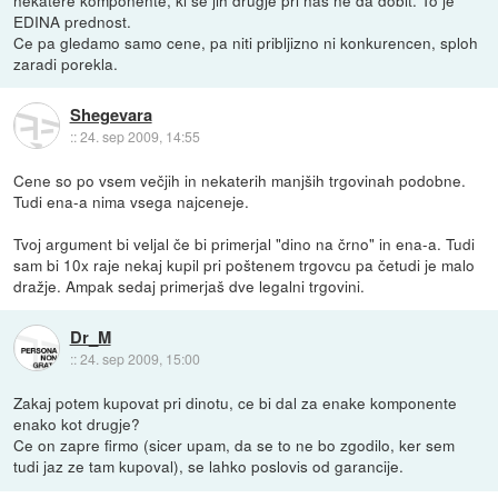
nekatere komponente, ki se jih drugje pri nas ne da dobit. To je
EDINA prednost.
Ce pa gledamo samo cene, pa niti pribljizno ni konkurencen, sploh
zaradi porekla.
Shegevara
::
24. sep 2009, 14:55
Cene so po vsem večjih in nekaterih manjših trgovinah podobne.
Tudi ena-a nima vsega najceneje.
Tvoj argument bi veljal če bi primerjal "dino na črno" in ena-a. Tudi
sam bi 10x raje nekaj kupil pri poštenem trgovcu pa četudi je malo
dražje. Ampak sedaj primerjaš dve legalni trgovini.
Dr_M
::
24. sep 2009, 15:00
Zakaj potem kupovat pri dinotu, ce bi dal za enake komponente
enako kot drugje?
Ce on zapre firmo (sicer upam, da se to ne bo zgodilo, ker sem
tudi jaz ze tam kupoval), se lahko poslovis od garancije.