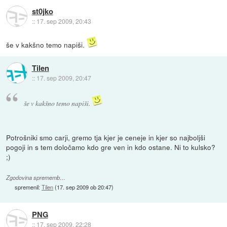
st0jko
::
17. sep 2009, 20:43
še v kakšno temo napiši.
Tilen
::
17. sep 2009, 20:47
še v kakšno temo napiši.
Potrošniki smo carji, gremo tja kjer je ceneje in kjer so najboljši
pogoji in s tem določamo kdo gre ven in kdo ostane. Ni to kulsko?
;)
Zgodovina sprememb…
spremenil:
Tilen
(
17. sep 2009 ob 20:47
)
PNG
::
17. sep 2009, 22:28