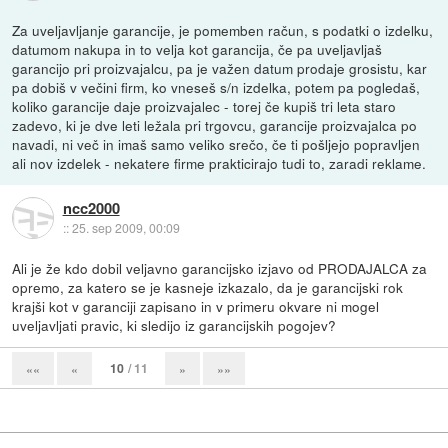
Za uveljavljanje garancije, je pomemben račun, s podatki o izdelku,
datumom nakupa in to velja kot garancija, če pa uveljavljaš
garancijo pri proizvajalcu, pa je važen datum prodaje grosistu, kar
pa dobiš v večini firm, ko vneseš s/n izdelka, potem pa pogledaš,
koliko garancije daje proizvajalec - torej če kupiš tri leta staro
zadevo, ki je dve leti ležala pri trgovcu, garancije proizvajalca po
navadi, ni več in imaš samo veliko srečo, če ti pošljejo popravljen
ali nov izdelek - nekatere firme prakticirajo tudi to, zaradi reklame.
ncc2000
::
25. sep 2009, 00:09
Ali je že kdo dobil veljavno garancijsko izjavo od PRODAJALCA za
opremo, za katero se je kasneje izkazalo, da je garancijski rok
krajši kot v garanciji zapisano in v primeru okvare ni mogel
uveljavljati pravic, ki sledijo iz garancijskih pogojev?
10
/ 11
««
«
»
»»