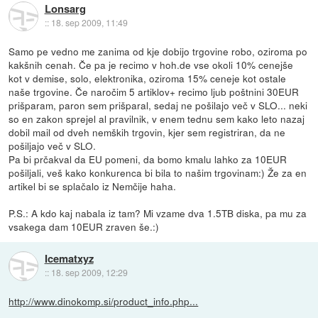
Lonsarg
::
18. sep 2009, 11:49
Samo pe vedno me zanima od kje dobijo trgovine robo, oziroma po
kakšnih cenah. Če pa je recimo v hoh.de vse okoli 10% cenejše
kot v demise, solo, elektronika, oziroma 15% ceneje kot ostale
naše trgovine. Če naročim 5 artiklov+ recimo ljub poštnini 30EUR
prišparam, paron sem prišparal, sedaj ne pošilajo več v SLO... neki
so en zakon sprejel al pravilnik, v enem tednu sem kako leto nazaj
dobil mail od dveh nemških trgovin, kjer sem registriran, da ne
pošiljajo več v SLO.
Pa bi prčakval da EU pomeni, da bomo kmalu lahko za 10EUR
pošiljali, veš kako konkurenca bi bila to našim trgovinam:) Že za en
artikel bi se splačalo iz Nemčije haha.
P.S.: A kdo kaj nabala iz tam? Mi vzame dva 1.5TB diska, pa mu za
vsakega dam 10EUR zraven še.:)
Icematxyz
::
18. sep 2009, 12:29
http://www.dinokomp.si/product_info.php...