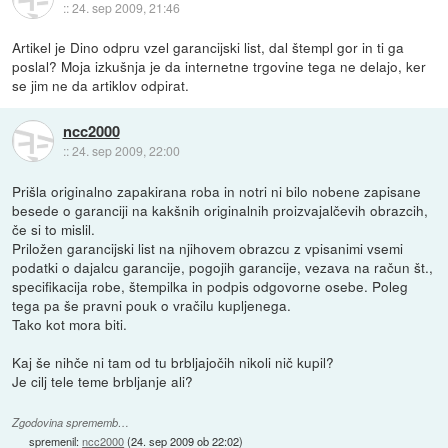
::
24. sep 2009, 21:46
Artikel je Dino odpru vzel garancijski list, dal štempl gor in ti ga
poslal? Moja izkušnja je da internetne trgovine tega ne delajo, ker
se jim ne da artiklov odpirat.
ncc2000
::
24. sep 2009, 22:00
Prišla originalno zapakirana roba in notri ni bilo nobene zapisane
besede o garanciji na kakšnih originalnih proizvajalčevih obrazcih,
če si to mislil.
Priložen garancijski list na njihovem obrazcu z vpisanimi vsemi
podatki o dajalcu garancije, pogojih garancije, vezava na račun št.,
specifikacija robe, štempilka in podpis odgovorne osebe. Poleg
tega pa še pravni pouk o vračilu kupljenega.
Tako kot mora biti.
Kaj še nihče ni tam od tu brbljajočih nikoli nič kupil?
Je cilj tele teme brbljanje ali?
Zgodovina sprememb…
spremenil:
ncc2000
(
24. sep 2009 ob 22:02
)