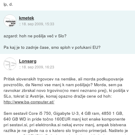
lp, d.
kmetek
::
18. sep 2009, 15:33
azgard: hoh ne pošilja več v Slo?
Pa kaj je to zadnje čase, smo sploh v pofukani EU?
Lonsarg
::
18. sep 2009, 16:23
Pritisk slovenskih trgovcev na nemške, ali morda podkupovanje
povzročilo, da Nemci vse manj k nam pošiljajo? Morda, sem pa
ravnokar zbrskal novo trgovino(no meni neznano prej), ki pošilja v
SLo, tokrat iz Avstrije, komaj opazno dražje cene od hoh:
http://www.ba-computer.at/
Sem sestavil Core i5 750, Gigabyte U-3, 4 GB ram, 4850 1 GB,
640 GB WD in pride točno 160EUR manj kot enake komponente
pri sestavi.si, pri elektronika.si nekaj evrov manj, ampak bistvena
razlika je ne glede na o s katero slo trgovino primerjaš. Našteto je