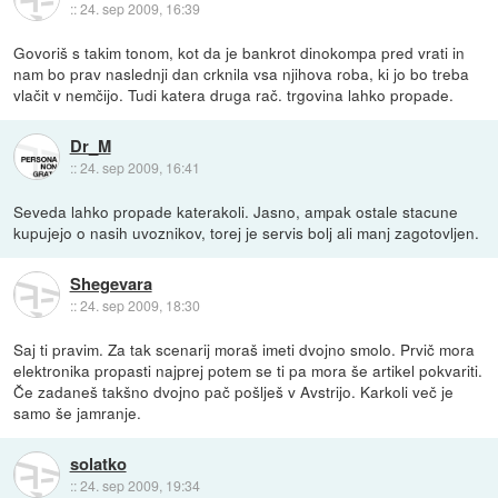
::
24. sep 2009, 16:39
Govoriš s takim tonom, kot da je bankrot dinokompa pred vrati in
nam bo prav naslednji dan crknila vsa njihova roba, ki jo bo treba
vlačit v nemčijo. Tudi katera druga rač. trgovina lahko propade.
Dr_M
::
24. sep 2009, 16:41
Seveda lahko propade katerakoli. Jasno, ampak ostale stacune
kupujejo o nasih uvoznikov, torej je servis bolj ali manj zagotovljen.
Shegevara
::
24. sep 2009, 18:30
Saj ti pravim. Za tak scenarij moraš imeti dvojno smolo. Prvič mora
elektronika propasti najprej potem se ti pa mora še artikel pokvariti.
Če zadaneš takšno dvojno pač pošlješ v Avstrijo. Karkoli več je
samo še jamranje.
solatko
::
24. sep 2009, 19:34