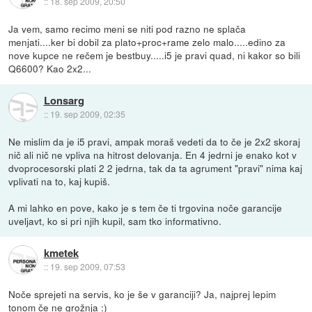
::
18. sep 2009, 20:50
Ja vem, samo recimo meni se niti pod razno ne splača
menjati....ker bi dobil za plato+proc+rame zelo malo.....edino za
nove kupce ne rečem je bestbuy.....i5 je pravi quad, ni kakor so bili
Q6600? Kao 2x2...
Lonsarg
::
19. sep 2009, 02:35
Ne mislim da je i5 pravi, ampak moraš vedeti da to če je 2x2 skoraj
nič ali nič ne vpliva na hitrost delovanja. En 4 jedrni je enako kot v
dvoprocesorski plati 2 2 jedrna, tak da ta agrument "pravi" nima kaj
vplivati na to, kaj kupiš.
A mi lahko en pove, kako je s tem če ti trgovina noče garancije
uveljavt, ko si pri njih kupil, sam tko informativno.
kmetek
::
19. sep 2009, 07:53
Noče sprejeti na servis, ko je še v garanciji? Ja, najprej lepim
tonom če ne grožnja :)