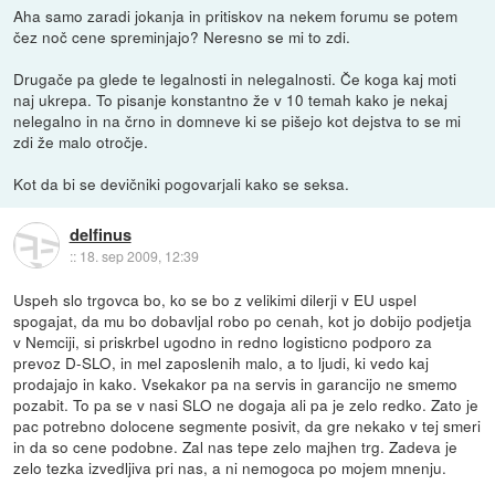
Aha samo zaradi jokanja in pritiskov na nekem forumu se potem
čez noč cene spreminjajo? Neresno se mi to zdi.
Drugače pa glede te legalnosti in nelegalnosti. Če koga kaj moti
naj ukrepa. To pisanje konstantno že v 10 temah kako je nekaj
nelegalno in na črno in domneve ki se pišejo kot dejstva to se mi
zdi že malo otročje.
Kot da bi se devičniki pogovarjali kako se seksa.
delfinus
::
18. sep 2009, 12:39
Uspeh slo trgovca bo, ko se bo z velikimi dilerji v EU uspel
spogajat, da mu bo dobavljal robo po cenah, kot jo dobijo podjetja
v Nemciji, si priskrbel ugodno in redno logisticno podporo za
prevoz D-SLO, in mel zaposlenih malo, a to ljudi, ki vedo kaj
prodajajo in kako. Vsekakor pa na servis in garancijo ne smemo
pozabit. To pa se v nasi SLO ne dogaja ali pa je zelo redko. Zato je
pac potrebno dolocene segmente posivit, da gre nekako v tej smeri
in da so cene podobne. Zal nas tepe zelo majhen trg. Zadeva je
zelo tezka izvedljiva pri nas, a ni nemogoca po mojem mnenju.