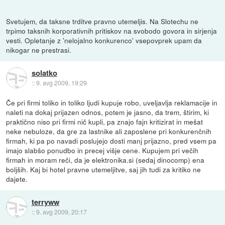
Svetujem, da taksne trditve pravno utemeljis. Na Slotechu ne
trpimo taksnih korporativnih pritiskov na svobodo govora in sirjenja
vesti. Opletanje z 'nelojalno konkurenco' vsepovprek upam da
nikogar ne prestrasi.
solatko
::
9. avg 2009, 19:29
Če pri firmi toliko in toliko ljudi kupuje robo, uveljavlja reklamacije in
naleti na dokaj prijazen odnos, potem je jasno, da trem, štirim, ki
praktično niso pri firmi nič kupli, pa znajo fajn kritizirat in mešat
neke nebuloze, da gre za lastnike ali zaposlene pri konkurenčnih
firmah, ki pa po navadi poslujejo dosti manj prijazno, pred vsem pa
imajo slabšo ponudbo in precej višje cene. Kupujem pri večih
firmah in moram reči, da je elektronika.si (sedaj dinocomp) ena
boljših. Kaj bi hotel pravne utemeljitve, saj jih tudi za kritiko ne
dajete.
terryww
::
9. avg 2009, 20:17