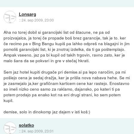
Lonsarg
::
24. sep 2009, 23:00
Aha no torej dobil si garancijski list od štacune, ne pa od
proizvajalca, ja torej če propade boš brez garancije, tak je to. ker
če recimo pa v Bing Bangu kupiš pa lahko odpreš na blagajni in jim
pomoliš garancijski list, ki je znotraj izdelka, da ti ga poštemplajo.
Ampak vseeno, jaz pa bi kupil od takih trgovin, ravno zato, ker je
malo šans da se pokvari in gre v stečaj hkrati.
Sem jaz hotel kupiti drugače pri demise.si pa lepo naročim, pa mi
pošlejo cena je sedaj dražja, ker je prišla nova nabava hehe. Se mi
je zasmejalo ja,ker grafičnam karticem cene kar rastejo. Enostavno
so imeli nizko ceno samo za raklamo, dajansko, po kateri ti pa
potem prodajo pa enako kot na eni drugi strani, ko sem potem
kupil.
demise, solo in dinokomp jaz dajem v isti koš:)
solatko
::
24. sep 2009, 23:01