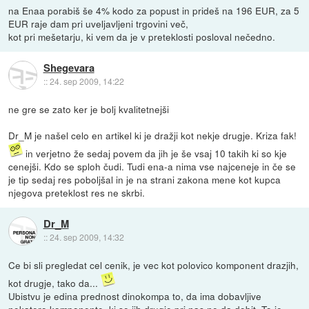
na Enaa porabiš še 4% kodo za popust in prideš na 196 EUR, za 5
EUR raje dam pri uveljavljeni trgovini več,
kot pri mešetarju, ki vem da je v preteklosti posloval nečedno.
Shegevara
::
24. sep 2009, 14:22
ne gre se zato ker je bolj kvalitetnejši
Dr_M je našel celo en artikel ki je dražji kot nekje drugje. Kriza fak!
in verjetno že sedaj povem da jih je še vsaj 10 takih ki so kje
cenejši. Kdo se sploh čudi. Tudi ena-a nima vse najceneje in če se
je tip sedaj res poboljšal in je na strani zakona mene kot kupca
njegova preteklost res ne skrbi.
Dr_M
::
24. sep 2009, 14:32
Ce bi sli pregledat cel cenik, je vec kot polovico komponent drazjih,
kot drugje, tako da...
Ubistvu je edina prednost dinokompa to, da ima dobavljive