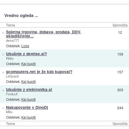
Vredno ogleda ...
Tema
Sporočila
»
Spletna trgovina, dobava, prodaja, DDV,
12
skladiščenje...
demo777
Oddelek:
Loža
»
Izkušnje z demise.si?
159
Kibby
Oddelek:
Kaj kupiti
»
gcomputers.net je že kdo kupoval?
157
LeQuack
Oddelek:
Kaj kupiti
»
Izkušnje z elektronika.si
303
FeniksX
Oddelek:
Kaj kupiti
»
Nakupovanje v DinoDj
244
Mihc
Oddelek:
Kaj kupiti
Tema
Sporočila