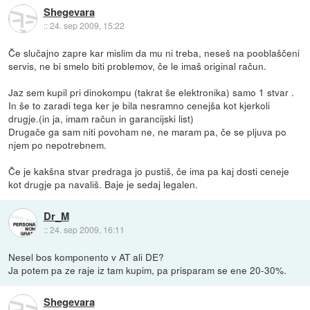
Shegevara
::
24. sep 2009, 15:22
Če slučajno zapre kar mislim da mu ni treba, neseš na pooblaščeni
servis, ne bi smelo biti problemov, če le imaš original račun.
Jaz sem kupil pri dinokompu (takrat še elektronika) samo 1 stvar .
In še to zaradi tega ker je bila nesramno cenejša kot kjerkoli
drugje.(in ja, imam račun in garancijski list)
Drugače ga sam niti povoham ne, ne maram pa, če se pljuva po
njem po nepotrebnem.
Če je kakšna stvar predraga jo pustiš, če ima pa kaj dosti ceneje
kot drugje pa navališ. Baje je sedaj legalen.
Dr_M
::
24. sep 2009, 16:11
Nesel bos komponento v AT ali DE?
Ja potem pa ze raje iz tam kupim, pa prisparam se ene 20-30%.
Shegevara