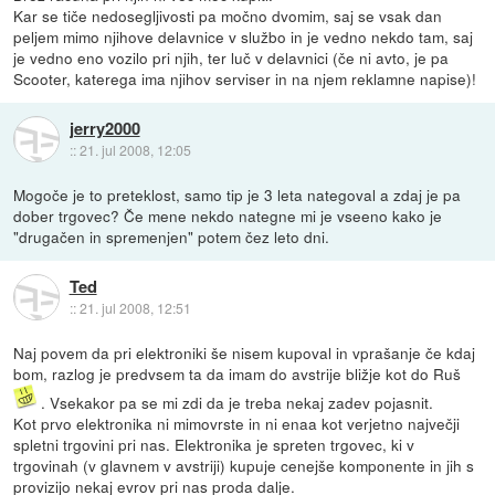
Kar se tiče nedosegljivosti pa močno dvomim, saj se vsak dan
peljem mimo njihove delavnice v službo in je vedno nekdo tam, saj
je vedno eno vozilo pri njih, ter luč v delavnici (če ni avto, je pa
Scooter, katerega ima njihov serviser in na njem reklamne napise)!
jerry2000
::
21. jul 2008, 12:05
Mogoče je to preteklost, samo tip je 3 leta nategoval a zdaj je pa
dober trgovec? Če mene nekdo nategne mi je vseeno kako je
"drugačen in spremenjen" potem čez leto dni.
Ted
::
21. jul 2008, 12:51
Naj povem da pri elektroniki še nisem kupoval in vprašanje če kdaj
bom, razlog je predvsem ta da imam do avstrije bližje kot do Ruš
. Vsekakor pa se mi zdi da je treba nekaj zadev pojasnit.
Kot prvo elektronika ni mimovrste in ni enaa kot verjetno največji
spletni trgovini pri nas. Elektronika je spreten trgovec, ki v
trgovinah (v glavnem v avstriji) kupuje cenejše komponente in jih s
provizijo nekaj evrov pri nas proda dalje.