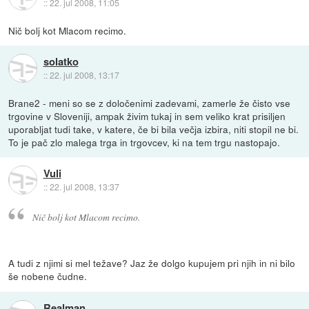
::
22. jul 2008, 11:05
Nič bolj kot Mlacom recimo.
solatko
::
22. jul 2008, 13:17
Brane2 - meni so se z določenimi zadevami, zamerle že čisto vse
trgovine v Sloveniji, ampak živim tukaj in sem veliko krat prisiljen
uporabljat tudi take, v katere, če bi bila večja izbira, niti stopil ne bi.
To je pač zlo malega trga in trgovcev, ki na tem trgu nastopajo.
Vuli
::
22. jul 2008, 13:37
Nič bolj kot Mlacom recimo.
A tudi z njimi si mel težave? Jaz že dolgo kupujem pri njih in ni bilo
še nobene čudne.
Realman