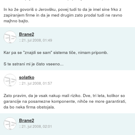
In ko že govoriš o Jerovšku, povej tudi to da je imel sine frko z
zapiranjem firme in da je med drugim zato prodal tudi ne ravno
majhno bajto.
Brane2
::
21. jul 2008, 01:49
Kar pa se "znajdi se sam" sistema tiče, nimam pripomb.
S te sstrani mi je čisto vseeno...
solatko
::
21. jul 2008, 01:57
Zato pravim, da je vsak nakup mali riziko. Dve, tri leta, kolikor so
garancije na posamezne komponente, nihče ne more garantirati,
da bo neka firma obstojala.
Brane2
::
21. jul 2008, 02:01