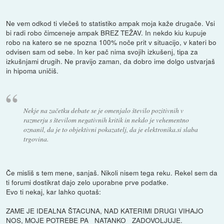
Ne vem odkod ti vlečeš to statistiko ampak moja kaže drugače. Vsi
bi radi robo čimceneje ampak BREZ TEŽAV. In nekdo kiu kupuje
robo na katero se ne spozna 100% noče prit v situacijo, v kateri bo
odvisen sam od sebe. In ker pač nima svojih izkušenj, tipa za
izkušnjami drugih. Ne pravijo zaman, da dobro ime dolgo ustvarjaš
in hipoma uničiš.
Nekje na začetku debate se je omenjalo število pozitivnih v
razmerju s številom negativnih kritik in nekdo je vehementno
oznanil, da je to objektivni pokazatelj, da je elektronika.si slaba
trgovina.
Če misliš s tem mene, sanjaš. Nikoli nisem tega reku. Rekel sem da
ti forumi dostikrat dajo zelo uporabne prve podatke.
Evo ti nekaj, kar lahko quotaš:
ZAME JE IDEALNA ŠTACUNA, NAD KATERIMI DRUGI VIHAJO
NOS, MOJE POTREBE PA _NATANKO_ ZADOVOLJUJE.