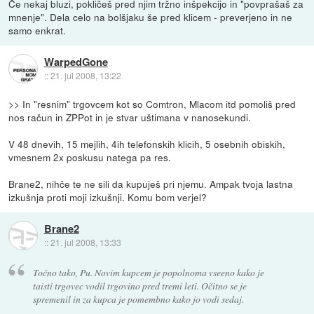
Če nekaj bluzi, pokličeš pred njim tržno inšpekcijo in "povprašaš za
mnenje". Dela celo na bolšjaku še pred klicem - preverjeno in ne
samo enkrat.
WarpedGone
::
21. jul 2008, 13:22
>> In "resnim" trgovcem kot so Comtron, Mlacom itd pomoliš pred
nos račun in ZPPot in je stvar uštimana v nanosekundi.
V 48 dnevih, 15 mejlih, 4ih telefonskih klicih, 5 osebnih obiskih,
vmesnem 2x poskusu natega pa res.
Brane2, nihče te ne sili da kupuješ pri njemu. Ampak tvoja lastna
izkušnja proti moji izkušnji. Komu bom verjel?
Brane2
::
21. jul 2008, 13:33
Točno tako, Pu. Novim kupcem je popolnoma vseeno kako je
taisti trgovec vodil trgovino pred tremi leti. Očitno se je
spremenil in za kupca je pomembno kako jo vodi sedaj.