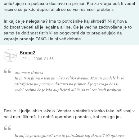
pritožujejo na počasno dostavo na primer. Kje za vraga boš ti vedel
recimo če je kdo dupliciral ali če so vsi res imeli problem.
In kaj če je nelegalna? Ima to potrošnike kaj skrbeti? Ni njihova
dolžnost vedeti ali je legalna ali ne. Če je večina zadovoljena je to
samo še dolžnost tistih ki so odgovorni da to pregledujejo da
zaprejo prodajo TAKOJ in ni več debate.
Brane2
::
20. jul 2008, 21:55
zanimivo Brane2
In ja tvoj filing o tem mi vliva veliko dvoma. Maš tri modele ki se
pritožujejo na počasno dostavo na primer. Kje za vraga boš ti
vedel recimo če je kdo dupliciral ali če so vsi res imeli problem.
Res je. Ljudje lahko lažejo. Vendar s statistiko lahko take laži vsaj v
neki meri filtriraš. In dobiš uporaben podatek, kot sem ga jaz.
In kaj če je nelegalna? Ima to potrošnike kaj skrbeti? Ni njihova