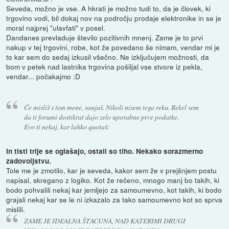
Seveda, možno je vse. A hkrati je možno tudi to, da je človek, ki
trgovino vodi, bil dokaj nov na področju prodaje elektronike in se je
moral najprej "ulavfati" v posel.
Dandanes prevladuje število pozitivnih mnenj. Zame je to prvi
nakup v tej trgovini, robe, kot že povedano še nimam, vendar mi je
to kar sem do sedaj izkusil všečno. Ne izključujem možnosti, da
bom v petek nad lastnika trgovina pošiljal vse stvore iz pekla,
vendar... počakajmo :D
Če misliš s tem mene, sanjaš. Nikoli nisem tega reku. Rekel sem
da ti forumi dostikrat dajo zelo uporabne prve podatke.
Evo ti nekaj, kar lahko quotaš:
In tisti trije se oglašajo, ostali so tiho. Nekako sorazmerno
zadovoljstvu.
Tole me je zmotilo, kar je seveda, kakor sem že v prejšnjem postu
napisal, skregano z logiko. Kot že rečeno, mnogo manj bo takih, ki
bodo pohvalili nekaj kar jemljejo za samoumevno, kot takih, ki bodo
grajali nekaj kar se le ni izkazalo za tako samoumevno kot so sprva
mislili.
ZAME JE IDEALNA ŠTACUNA, NAD KATERIMI DRUGI