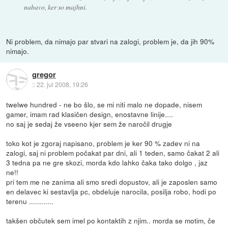
nabavo, ker so majhni.
Ni problem, da nimajo par stvari na zalogi, problem je, da jih 90%
nimajo.
gregor
::
22. jul 2008, 19:26
twelwe hundred - ne bo šlo, se mi niti malo ne dopade, nisem
gamer, imam rad klasičen design, enostavne linije....
no saj je sedaj že vseeno kjer sem že naročil drugje
toko kot je zgoraj napisano, problem je ker 90 % zadev ni na
zalogi, saj ni problem počakat par dni, ali 1 teden, samo čakat 2 ali
3 tedna pa ne gre skozi, morda kdo lahko čaka tako dolgo , jaz
ne!!
pri tem me ne zanima ali smo sredi dopustov, ali je zaposlen samo
en delavec ki sestavlja pc, obdeluje narocila, posilja robo, hodi po
terenu ............
takšen občutek sem imel po kontaktih z njim.. morda se motim, če