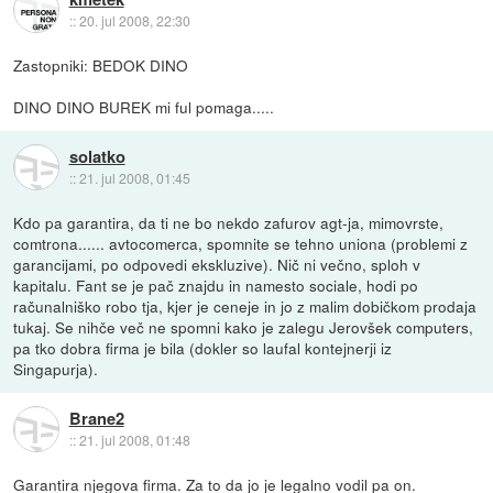
::
20. jul 2008, 22:30
Zastopniki: BEDOK DINO
DINO DINO BUREK mi ful pomaga.....
solatko
::
21. jul 2008, 01:45
Kdo pa garantira, da ti ne bo nekdo zafurov agt-ja, mimovrste,
comtrona...... avtocomerca, spomnite se tehno uniona (problemi z
garancijami, po odpovedi ekskluzive). Nič ni večno, sploh v
kapitalu. Fant se je pač znajdu in namesto sociale, hodi po
računalniško robo tja, kjer je ceneje in jo z malim dobičkom prodaja
tukaj. Se nihče več ne spomni kako je zalegu Jerovšek computers,
pa tko dobra firma je bila (dokler so laufal kontejnerji iz
Singapurja).
Brane2
::
21. jul 2008, 01:48
Garantira njegova firma. Za to da jo je legalno vodil pa on.