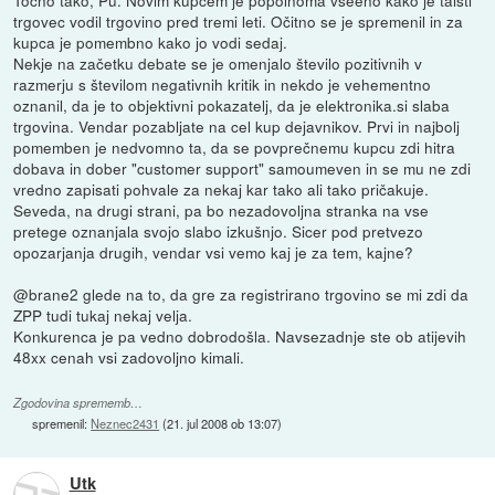
trgovec vodil trgovino pred tremi leti. Očitno se je spremenil in za
kupca je pomembno kako jo vodi sedaj.
Nekje na začetku debate se je omenjalo število pozitivnih v
razmerju s številom negativnih kritik in nekdo je vehementno
oznanil, da je to objektivni pokazatelj, da je elektronika.si slaba
trgovina. Vendar pozabljate na cel kup dejavnikov. Prvi in najbolj
pomemben je nedvomno ta, da se povprečnemu kupcu zdi hitra
dobava in dober "customer support" samoumeven in se mu ne zdi
vredno zapisati pohvale za nekaj kar tako ali tako pričakuje.
Seveda, na drugi strani, pa bo nezadovoljna stranka na vse
pretege oznanjala svojo slabo izkušnjo. Sicer pod pretvezo
opozarjanja drugih, vendar vsi vemo kaj je za tem, kajne?
@brane2 glede na to, da gre za registrirano trgovino se mi zdi da
ZPP tudi tukaj nekaj velja.
Konkurenca je pa vedno dobrodošla. Navsezadnje ste ob atijevih
48xx cenah vsi zadovoljno kimali.
Zgodovina sprememb…
spremenil:
Neznec2431
(
21. jul 2008 ob 13:07
)
Utk