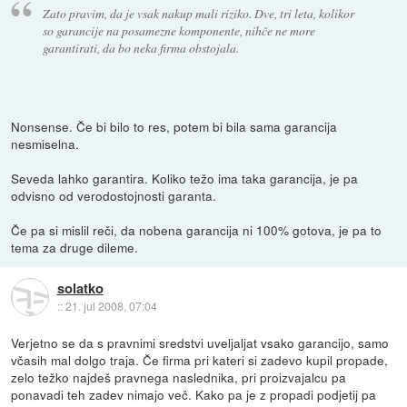
Zato pravim, da je vsak nakup mali riziko. Dve, tri leta, kolikor
so garancije na posamezne komponente, nihče ne more
garantirati, da bo neka firma obstojala.
Nonsense. Če bi bilo to res, potem bi bila sama garancija
nesmiselna.
Seveda lahko garantira. Koliko težo ima taka garancija, je pa
odvisno od verodostojnosti garanta.
Če pa si mislil reči, da nobena garancija ni 100% gotova, je pa to
tema za druge dileme.
solatko
::
21. jul 2008, 07:04
Verjetno se da s pravnimi sredstvi uveljaljat vsako garancijo, samo
včasih mal dolgo traja. Če firma pri kateri si zadevo kupil propade,
zelo težko najdeš pravnega naslednika, pri proizvajalcu pa
ponavadi teh zadev nimajo več. Kako pa je z propadi podjetij pa