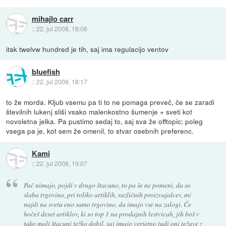
mihajlo carr
::
22. jul 2008, 18:08
itak twelvw hundred je tih, saj ima regulacijo ventov
bluefish
::
22. jul 2008, 18:17
to že morda. Kljub vsemu pa ti to ne pomaga preveč, če se zaradi
številnih lukenj sliši vsako malenkostno šumenje + sveti kot
novoletna jelka. Pa pustimo sedaj to, saj sva že offtopic; poleg
vsega pa je, kot sem že omenil, to stvar osebnih preferenc.
Kami
::
22. jul 2008, 19:07
Pač nimajo, pojdi v drugo štacuno, to pa še ne pomeni, da so
slaba trgovina, pri toliko artiklih, različnih proizvajalcev, mi
najdi na svetu eno samo trgovino, da imajo vse na zalogi. Če
hočeš deset artiklov, ki so top 1 na prodajnih lestvicah, jih boš v
tako mali štacuni težko dobil, saj imajo verjetno tudi oni težave z