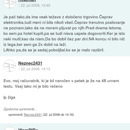
::
22. jul 2008, 13:49
Je pač tako,da ima vsak težave z določeno trgovino.Čeprav
elektronika,tudi meni ni bila nikoli všeč.Čeprav trenutno poslovanje
ne poznam,tako da ne morem pljuvat po njih.Pred dvema letoma,
ko sem pa hotel kupiti,pa se tudi nisva uspela dogovoriti.Ker je isto
neki mutil,kao da niam,Da bo dobil čez par dni.NA koncu ni bilo nič
iz tega,ker sem ga 2x dobil na laži.
LAhko pa,da se je sedaj poboljšal,ko se je malo razširil.
Neznec2431
::
22. jul 2008, 14:13
Evo, moj računalnik, ki je bil naročen v petek je že na 48 urnem
testu. Vsaj tako mi je bilo rečeno
lp žiga
Zgodovina sprememb…
spremenil:
Neznec2431
(
22. jul 2008 ob 14:16
)
WamPIRe-