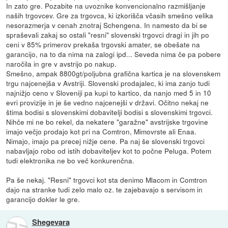
In zato gre. Pozabite na uvoznike konvencionalno razmišljanje
naših trgovcev. Gre za trgovca, ki izkorišča včasih smešno velika
nesorazmerja v cenah znotraj Schengena. In namesto da bi se
spraševali zakaj so ostali "resni" slovenski trgovci dragi in jih po
ceni v 85% primerov prekaša trgovski amater, se obešate na
garancijo, na to da nima na zalogi ipd... Seveda nima če pa pobere
naročila in gre v avstrijo po nakup.
Smešno, ampak 8800gt/poljubna grafična kartica je na slovenskem
trgu najcenejša v Avstriji. Slovenski prodajalec, ki ima zanjo tudi
najnižjo ceno v Sloveniji pa kupi to kartico, da nanjo med 5 in 10
evri provizije in je še vedno najcenejši v državi. Očitno nekaj ne
štima bodisi s slovenskimi dobavitelji bodisi s slovenskimi trgovci.
Nihče mi ne bo rekel, da nekatere "garažne" avstrijske trgovine
imajo večjo prodajo kot pri na Comtron, Mimovrste ali Enaa.
Nimajo, imajo pa precej nižje cene. Pa naj še slovenski trgovci
nabavljajo robo od istih dobaviteljev kot to počne Peluga. Potem
tudi elektronika ne bo več konkurenčna.
Pa še nekaj. "Resni" trgovci kot sta denimo Mlacom in Comtron
dajo na stranke tudi zelo malo oz. te zajebavajo s servisom in
garancijo dokler le gre.
Shegevara