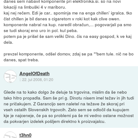
danes sem nabavil komponente pri elektronika.si. so na novi
lokaciji na limbuški 4 v mariboru.
kaj nej rečem. Edi je car.. spominja me na enga chillen' igralca. tko
čist chillen je bil danes s cigaretom v roki kot kak clive owen.
komponente nabral na kup. naredil obračun,... pogovarjali pa smo
se tudi skoraj eno uro in pol. kul peba.
potem pa je prišel še sam veliki Dino. čis na easy gospod, k ve kaj
dela.
prevzel komponente, odšel domov, zdaj se pa **bem tule. nič ne bo
danes, spat treba.
AngelOfDeath
::
22. jul 2008, 01:20
Glede na to kako dolgo že deluje ta trgovina, mislim da še nebo
tako hitro propadla. Sam še pri g. Dinotu nisem imel težav in jih tudi
ne pričakujem. Z Garancijo sem naletel na težave že skoraj pri
vseh ostalih Slovenskih trgovcih. Zato sem se odločil da kupujem
kje je najceneje, če pa so problemi pa še mi vedno ostane možnost
da pokvarjen izdelek pošljem direktno k proizvajalcu.
t3hn0