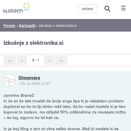
☰
Forum
»
Kaj kupiti
»
Izkušnje z elektronika.si
Izkušnje z elektronika.si
2
/ 7
««
«
»
»»
Shegevara
::
20. jul 2008, 21:47
zanimivo Brane2
In če so že taki invalidi da lovijo enga tipa ki je nekakšen problem
dupliciral se bo ta tip lahko rešil tako, da bo našel modela ki je tam
kupoval to zadevo, mu obljubil 50% odškodnine za neuspelo tožbo
+ še kaj, sigurno bo bil kak za.
In ja tvoj filing o tem mi vliva veliko dvoma. Maš tri modele ki se