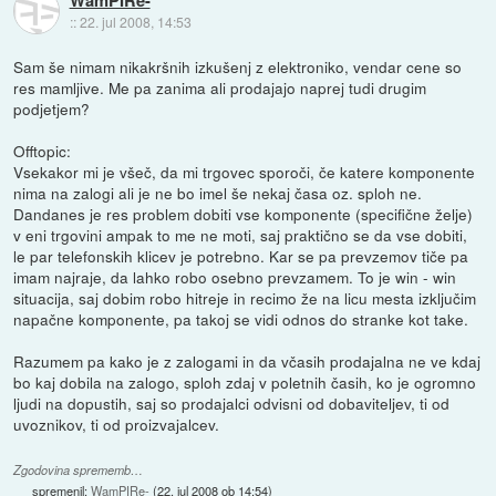
::
22. jul 2008, 14:53
Sam še nimam nikakršnih izkušenj z elektroniko, vendar cene so
res mamljive. Me pa zanima ali prodajajo naprej tudi drugim
podjetjem?
Offtopic:
Vsekakor mi je všeč, da mi trgovec sporoči, če katere komponente
nima na zalogi ali je ne bo imel še nekaj časa oz. sploh ne.
Dandanes je res problem dobiti vse komponente (specifične želje)
v eni trgovini ampak to me ne moti, saj praktično se da vse dobiti,
le par telefonskih klicev je potrebno. Kar se pa prevzemov tiče pa
imam najraje, da lahko robo osebno prevzamem. To je win - win
situacija, saj dobim robo hitreje in recimo že na licu mesta izključim
napačne komponente, pa takoj se vidi odnos do stranke kot take.
Razumem pa kako je z zalogami in da včasih prodajalna ne ve kdaj
bo kaj dobila na zalogo, sploh zdaj v poletnih časih, ko je ogromno
ljudi na dopustih, saj so prodajalci odvisni od dobaviteljev, ti od
uvoznikov, ti od proizvajalcev.
Zgodovina sprememb…
spremenil:
WamPIRe-
(
22. jul 2008 ob 14:54
)