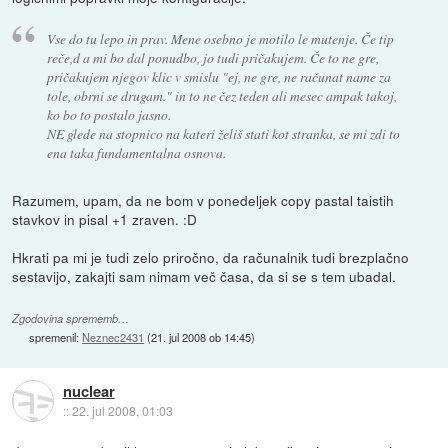
Vse do tu lepo in prav. Mene osebno je motilo le mutenje. Če tip
reče,d a mi bo dal ponudbo, jo tudi pričakujem. Če to ne gre,
pričakujem njegov klic v smislu "ej, ne gre, ne računat name za
tole, obrni se drugam." in to ne čez teden ali mesec ampak takoj,
ko bo to postalo jasno.
NE glede na stopnico na kateri želiš stati kot stranka, se mi zdi to
ena taka fundamentalna osnova.
Razumem, upam, da ne bom v ponedeljek copy pastal taistih
stavkov in pisal +1 zraven. :D
Hkrati pa mi je tudi zelo priročno, da računalnik tudi brezplačno
sestavijo, zakajti sam nimam več časa, da si se s tem ubadal.
Zgodovina sprememb…
spremenil:
Neznec2431
(
21. jul 2008 ob 14:45
)
nuclear
::
22. jul 2008, 01:03