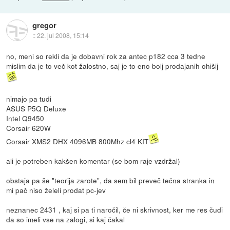
gregor
::
22. jul 2008, 15:14
no, meni so rekli da je dobavni rok za antec p182 cca 3 tedne
mislim da je to več kot žalostno, saj je to eno bolj prodajanih ohišij
nimajo pa tudi
ASUS P5Q Deluxe
Intel Q9450
Corsair 620W
Corsair XMS2 DHX 4096MB 800Mhz cl4 KIT
ali je potreben kakšen komentar (se bom raje vzdržal)
obstaja pa še "teorija zarote", da sem bil preveč tečna stranka in
mi pač niso želeli prodat pc-jev
neznanec 2431 , kaj si pa ti naročil, če ni skrivnost, ker me res čudi
da so imeli vse na zalogi, si kaj čakal