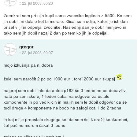
::
22. jul 2008, 06:23
Zaenkrat sem pri njih kupil samo zvocnike logitech z-5500. Ko sem
jih dobil, ni delalo kot bi moralo. Klical sem edija, kateri je isti dan
prisel v lj! in odpeljal zvocnike. Naslednji dan je dobil menjavo in
tako sem jih dobil nazaj 2 dan po tem ko jih je odpeljal.
gregor
::
22. jul 2008, 09:07
mojo izkušnja pa ni dobra
želel sem naročit 2 pc po 1000 eur , torej 2000 eur skupaj
najprej sem dobil info da antec p182 še 3 tedne ne bo dobavljiv,
nato pa sem skoraj 1 teden čakal na odgovor za ostale
komponente in po več klicih in mailih sem le dobil odgovor da še
tudi druge 4 komponente ne bodo na zalogi cca 1 do 2 tedna
in kaj mi je preostalo drugega kot da sem šel k dražji konkurenci,
žal pač ne morem čakat 3 tedne
zaloge so njihov velik problem !