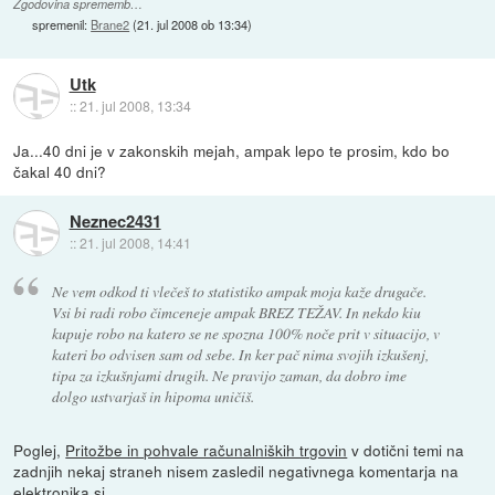
Zgodovina sprememb…
spremenil:
Brane2
(
21. jul 2008 ob 13:34
)
Utk
::
21. jul 2008, 13:34
Ja...40 dni je v zakonskih mejah, ampak lepo te prosim, kdo bo
čakal 40 dni?
Neznec2431
::
21. jul 2008, 14:41
Ne vem odkod ti vlečeš to statistiko ampak moja kaže drugače.
Vsi bi radi robo čimceneje ampak BREZ TEŽAV. In nekdo kiu
kupuje robo na katero se ne spozna 100% noče prit v situacijo, v
kateri bo odvisen sam od sebe. In ker pač nima svojih izkušenj,
tipa za izkušnjami drugih. Ne pravijo zaman, da dobro ime
dolgo ustvarjaš in hipoma uničiš.
Poglej,
Pritožbe in pohvale računalniških trgovin
v dotični temi na
zadnjih nekaj straneh nisem zasledil negativnega komentarja na
elektronika.si .