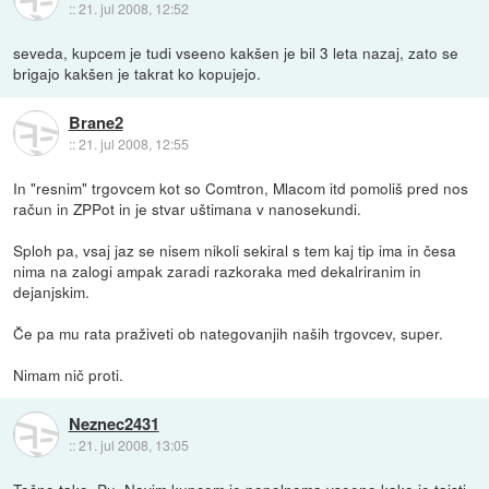
::
21. jul 2008, 12:52
seveda, kupcem je tudi vseeno kakšen je bil 3 leta nazaj, zato se
brigajo kakšen je takrat ko kopujejo.
Brane2
::
21. jul 2008, 12:55
In "resnim" trgovcem kot so Comtron, Mlacom itd pomoliš pred nos
račun in ZPPot in je stvar uštimana v nanosekundi.
Sploh pa, vsaj jaz se nisem nikoli sekiral s tem kaj tip ima in česa
nima na zalogi ampak zaradi razkoraka med dekalriranim in
dejanjskim.
Če pa mu rata praživeti ob nategovanjih naših trgovcev, super.
Nimam nič proti.
Neznec2431
::
21. jul 2008, 13:05
Točno tako, Pu. Novim kupcem je popolnoma vseeno kako je taisti