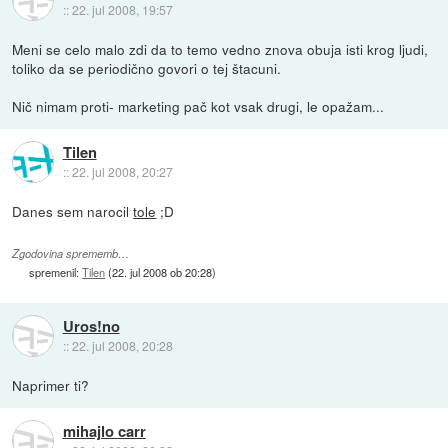
::
22. jul 2008, 19:57
Meni se celo malo zdi da to temo vedno znova obuja isti krog ljudi,
toliko da se periodično govori o tej štacuni.
Nič nimam proti- marketing pač kot vsak drugi, le opažam...
Tilen
::
22. jul 2008, 20:27
Danes sem narocil
tole
;D
Zgodovina sprememb…
spremenil:
Tilen
(
22. jul 2008 ob 20:28
)
Uros!no
::
22. jul 2008, 20:28
Naprimer ti?
mihajlo carr