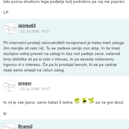
kdo pozna strukturo tega podjetja bolj podrobno pa naj me popravi
LP
dzinks63
::
22. jul 2008, 19:27
Pri internetni prodaji računalniških komponent je treba imeti zaloge
čim manjše ali celo nič. Tu se zadeve cenijo non stop. In če imaš
slučajno nekaj preveč na zalogi in čez noč padejo cene, ostaneš
brez dobička ali pa si celo v minusu, to pa seveda nobenemu
trgovcu ni v interesu. Če pa bi prodajal bencin, bi se pa zadnje
čase samo smejal na račun zalog.
gregor
::
22. jul 2008, 19:47
to mi je vse jasno, samo čakat 3 tedne
pa ne gre skozi
lp
Brane2