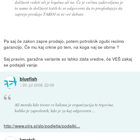
dolžnost vedeti ali je legalna ali ne. Če je večina zadovoljena je
to samo še dolžnost tistih ki so odgovorni da to pregledujejo da
zaprejo prodajo TAKOJ in ni več debate.
Pa saj če zakon zapre prodajo, potem potrošnik zgubi recimo
garancijo. Če mu kaj crkne po tem, na koga naj se obrne ?
Saj pravim, garažne variante so lahko zlata vredne, če VEŠ zakaj
se podajaš vanje.
bluefish
::
20. jul 2008, 22:09
Ali morda kdo tocno ve kaksna je organizacija te trgovine,
koliko je zaposlenih, kdo je za kaj odgovoren ...
http://www.pirs.si/slo/podjetja/podatki...
kmetek