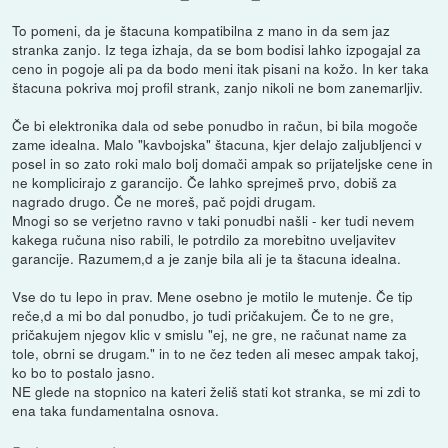
To pomeni, da je štacuna kompatibilna z mano in da sem jaz
stranka zanjo. Iz tega izhaja, da se bom bodisi lahko izpogajal za
ceno in pogoje ali pa da bodo meni itak pisani na kožo. In ker taka
štacuna pokriva moj profil strank, zanjo nikoli ne bom zanemarljiv.
Če bi elektronika dala od sebe ponudbo in račun, bi bila mogoče
zame idealna. Malo "kavbojska" štacuna, kjer delajo zaljubljenci v
posel in so zato roki malo bolj domači ampak so prijateljske cene in
ne komplicirajo z garancijo. Če lahko sprejmeš prvo, dobiš za
nagrado drugo. Če ne moreš, pač pojdi drugam.
Mnogi so se verjetno ravno v taki ponudbi našli - ker tudi nevem
kakega ručuna niso rabili, le potrdilo za morebitno uveljavitev
garancije. Razumem,d a je zanje bila ali je ta štacuna idealna.
Vse do tu lepo in prav. Mene osebno je motilo le mutenje. Če tip
reče,d a mi bo dal ponudbo, jo tudi pričakujem. Če to ne gre,
pričakujem njegov klic v smislu "ej, ne gre, ne računat name za
tole, obrni se drugam." in to ne čez teden ali mesec ampak takoj,
ko bo to postalo jasno.
NE glede na stopnico na kateri želiš stati kot stranka, se mi zdi to
ena taka fundamentalna osnova.