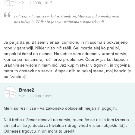
::
21. jul 2008, 13:17
In "resnim" trgovcem kot so Comtron, Mlacom itd pomoliš pred
nos račun in ZPPot in je stvar uštimana v nanosekundi.
Ja pa ja da je. Bil sem v enaa, comtronu in mlacomu s pokvarjeno
robo v garanciji. Nikjer niso nič rešli. Sej morda slej ko prej bi,
ampak bi čakal en mesec. Nazadnje sem odnesel v uradni servis,
kjer so pa res zmeraj rešli brez problemov. Čeprav jaz kot kupec z
uradnim servisom nimam nič. Jaz kupim stvar v trgovini, in trgovina
mora to dostavit na servis. Ampak njih to nekaj stane, moj bencin je
pa "zastonj".
Brane2
::
21. jul 2008, 13:21
Meni so rešili vse - va zakonsko določenih mejah in pogojih.
Ni ti treba ničesar dosavit na servis, razen če se nisi s tem izrecno
strinjal ali če je dostava trivialna ( drugi vhod v istem objektu itd) .
Odneseš trgovcu in on mora to uredit.