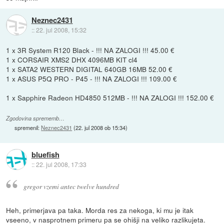
Neznec2431
::
22. jul 2008, 15:32
1 x 3R System R120 Black - !!! NA ZALOGI !!! 45.00 €
1 x CORSAIR XMS2 DHX 4096MB KIT cl4
1 x SATA2 WESTERN DIGITAL 640GB 16MB 52.00 €
1 x ASUS P5Q PRO - P45 - !!! NA ZALOGI !!! 109.00 €
1 x Sapphire Radeon HD4850 512MB - !!! NA ZALOGI !!! 152.00 €
Zgodovina sprememb…
spremenil:
Neznec2431
(
22. jul 2008 ob 15:34
)
bluefish
::
22. jul 2008, 17:33
gregor vzemi antec twelve hundred
Heh, primerjava pa taka. Morda res za nekoga, ki mu je itak
vseeno, v nasprotnem primeru pa se ohišji na veliko razlikujeta.