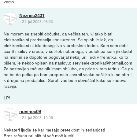
vemo.
Neznec2431
::
21. jul 2008, 08:53
Ne morem se znebiti občutka, da večina teh, ki tako blati
elektronika.si predstavlja konkurenco. Še sploh je laž, da
elektronika.si ni bila dosegljiva v preteklem tednu. Sam sem dobil
cca 6 mailov v sredo, v četrtek nobenega, v petek pa sem jih dodal
na msn in se dopoldne pogovarjal nekaj ur. Tudi v trenutku, ko to
pišem, je nekdo vpisan na naslovu: serviselektronika@hotmail.com
Za sestavljen računalnik imam obljubo, da pride v tem tednu. Če ga
ne bo do petka pa bom preprosto zavrnil vsako pošiljko in se obrnil
k drugemu prodajalcu. Sproti vas bom obveščal kako se zadeva
razvija.
LP!
novinec09
::
21. jul 2008, 10:06
Nekateri ljudje še kar mešajo preteklost in sedanjost!
Brez računa pri njih ni več moč kupiti.