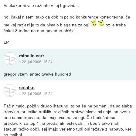
Vsekakor ni vse rožnato v tej trgovini....
no, čakal nisem, tako da dobim pc od konkurence konec tedna, če
me kaj razjezi je to da nimajo blaga na zalogi
oz je treba
čakat 3 tedne na eno navadno ohišje ...
LP
mihajlo carr
::
22. jul 2008, 15:24
gregor vzemi antec twelve hundred
solatko
::
22. jul 2008, 15:24
Pač nimajo, pojdi v drugo štacuno, to pa še ne pomeni, da so slaba
trgovina, pri toliko artiklih, različnih proizvajalcev, mi najdi na svetu
eno samo trgovino, da imajo vse na zalogi. Če hočeš deset
artiklov, ki so top 1 na prodajnih lestvicah, jih boš v tako mali
štacuni težko dobil, saj imajo verjetno tudi oni težave z nabavo, ker
so majhni.