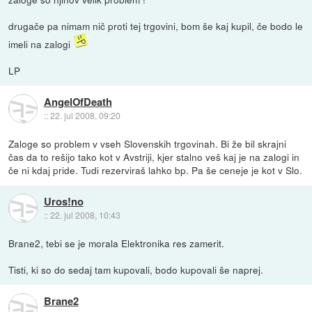
drugače pa nimam nič proti tej trgovini, bom še kaj kupil, če bodo le
imeli na zalogi
LP
AngelOfDeath
::
22. jul 2008, 09:20
Zaloge so problem v vseh Slovenskih trgovinah. Bi že bil skrajni
čas da to rešijo tako kot v Avstriji, kjer stalno veš kaj je na zalogi in
če ni kdaj pride. Tudi rezerviraš lahko bp. Pa še ceneje je kot v Slo.
Uros!no
::
22. jul 2008, 10:43
Brane2, tebi se je morala Elektronika res zamerit.
Tisti, ki so do sedaj tam kupovali, bodo kupovali še naprej.
Brane2