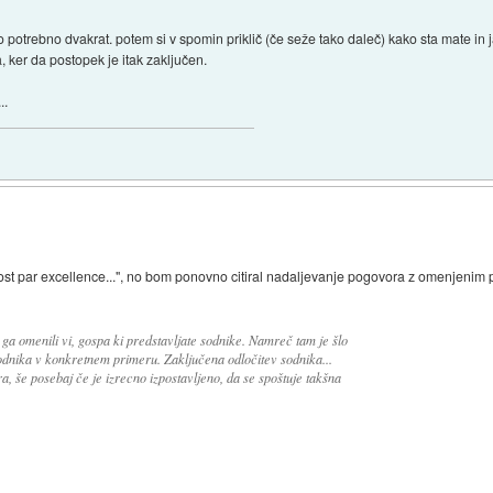
otrebno dvakrat. potem si v spomin priklič (če seže tako daleč) kako sta mate in ja
a, ker da postopek je itak zaključen.
..
ost par excellence...", no bom ponovno citiral nadaljevanje pogovora z omenjenim p
ga omenili vi, gospa ki predstavljate sodnike. Namreč tam je šlo
odnika v konkretnem primeru. Zaključena odločitev sodnika...
a, še posebaj če je izrecno izpostavljeno, da se spoštuje takšna