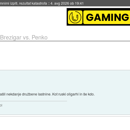
eto za večkratno uporabo
::
4. avg 2026 ob 19:41
Brezigar vs. Penko
ašil nekdanje družbene lastnine. Kot ruski oligarhi in še kdo.
bi