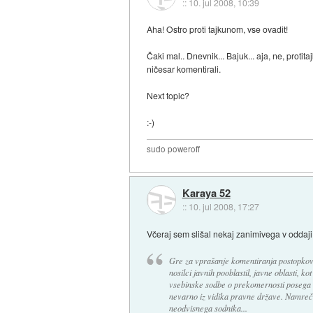
::
10. jul 2008, 10:39
Aha! Ostro proti tajkunom, vse ovadit!
Čaki mal.. Dnevnik... Bajuk... aja, ne, pro
ničesar komentirali.
Next topic?
:-)
sudo poweroff
Karaya 52
::
10. jul 2008, 17:27
Včeraj sem slišal nekaj zanimivega v oddaj
Gre za vprašanje komentiranja postopkov, 
nosilci javnih pooblastil, javne oblasti, k
vsebinske sodbe o prekomernosti posega np
nevarno iz vidika pravne države. Namreč, 
neodvisnega sodnika...