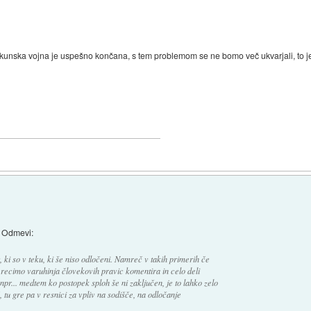
titajkunska vojna je uspešno končana, s tem problemom se ne bomo več ukvarjali, to 
i Odmevi:
ki so v teku, ki še niso odločeni. Namreč v takih primerih če
ot recimo varuhinja človekovih pravic komentira in celo deli
r... medtem ko postopek sploh še ni zaključen, je to lahko zelo
tu gre pa v resnici za vpliv na sodišče, na odločanje