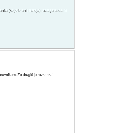
nša (ko je branil mateja) razlagala, da ni
ravnikom. Že drugič je razkrinkal