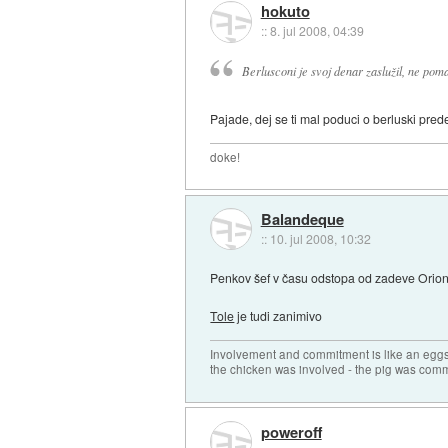
hokuto
::
8. jul 2008, 04:39
Berlusconi je svoj denar zaslužil, ne poma
Pajade, dej se ti mal poduci o berluski pred
doke!
Balandeque
::
10. jul 2008, 10:32
Penkov šef v času odstopa od zadeve Orion je 
Tole
je tudi zanimivo
Involvement and commitment is like an eg
the chicken was involved - the pig was comm
poweroff