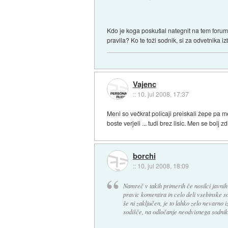
Kdo je koga poskušal nategnit na tem forumu
pravila? Ko te toži sodnik, si za odvetnika i
Vajenc
::
10. jul 2008, 17:37
Meni so večkrat policaji preiskali žepe pa me
boste verjeli ... tudi brez lisic. Men se bolj
borchi
::
10. jul 2008, 18:09
Namreč v takih primerih če nosilci javnih 
pravic komentira in celo deli vsebinske 
še ni zaključen, je to lahko zelo nevarno 
sodišče, na odločanje neodvisnega sodnika