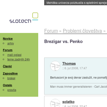
Evropska vesoljska agencija razvija svojo rak
Forum
»
Problemi človeštva
»
Novice
Brezigar vs. Penko
arhiv
Forum
mali oglasi
teme zadnjih 24h
Thomas
Članki
::
6. jul 2008, 17:47
Zaposlitve
Berlusconi je svoj denar zaslužil, ne pomafij
brskaj
Ostalo
Man muss immer generalisieren - Carl Jaco
pravila
solatko
::
6. jul 2008, 22:47