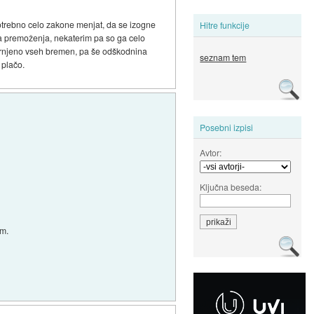
 potrebno celo zakone menjat, da se izogne
Hitre funkcije
ga premoženja, nekaterim pa so ga celo
a vrnjeno vseh bremen, pa še odškodnina
seznam tem
 plačo.
Posebni izpisi
Avtor:
Ključna beseda:
om.