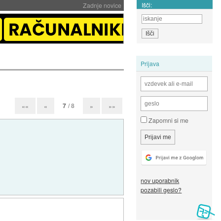
Išči:
Zadnje novice
Prijava
7
/ 8
««
«
»
»»
Zapomni si me
nov uporabnik
pozabili geslo?