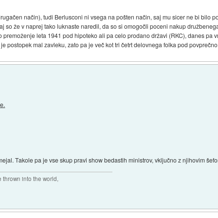
 drugačen način), tudi Berlusconi ni vsega na pošten način, saj mu sicer ne bi bilo
aj so že v naprej tako luknaste naredil, da so si omogočli poceni nakup družbene
lo to premoženje leta 1941 pod hipoteko ali pa celo prodano državi (RKC), danes p
je postopek mal zavleku, zato pa je več kot tri četrt delovnega folka pod povprečno
e.
mejal. Takole pa je vse skup pravi show bedastih ministrov, vključno z njihovim šef
thrown into the world,