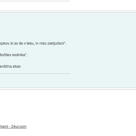
opkov, ki so še v teku, in niso zaključeni".
ločitev sodnika".
entična stvar.
rijami - 24ur.com