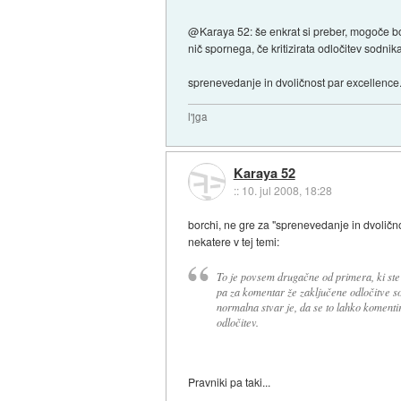
@Karaya 52: še enkrat si preber, mogoče bo p
nič spornega, če kritizirata odločitev sodnik
sprenevedanje in dvoličnost par excellence.
l'jga
Karaya 52
::
10. jul 2008, 18:28
borchi, ne gre za "sprenevedanje in dvoličn
nekatere v tej temi:
To je povsem drugačne od primera, ki ste 
pa za komentar že zaključene odločitve s
normalna stvar je, da se to lahko komentir
odločitev.
Pravniki pa taki...