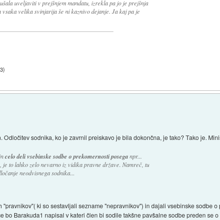
skušala uveljaviti v prejšnjem mandatu, izrekla pa jo je prejšnja
 vsaka velika svinjarija še ni kaznivo dejanje. Ja kaj pa je
03
)
dločitev sodnika, ko je zavrnil preiskavo je bila dokončna, je tako? Tako je. Minist
in
celo deli vsebinske sodbe o prekomernosti posega
npr...
 je to lahko zelo nevarno iz vidika pravne države. Namreč, tu
dločanje neodvisnega sodnika...
nih "pravnikov"( ki so sestavljali sezname "nepravnikov") in dajali vsebinske sodbe o
če bo Barakuda1 napisal v kateri člen bi sodile takšne pavšalne sodbe preden se o