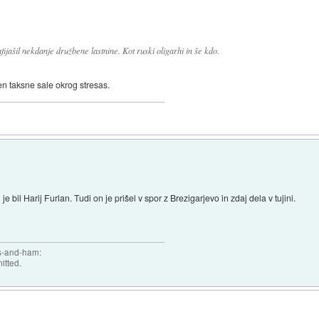
fijašil nekdanje družbene lastnine. Kot ruski oligarhi in še kdo.
en taksne sale okrog stresas.
bil Harij Furlan. Tudi on je prišel v spor z Brezigarjevo in zdaj dela v tujini.
gs-and-ham:
itted.