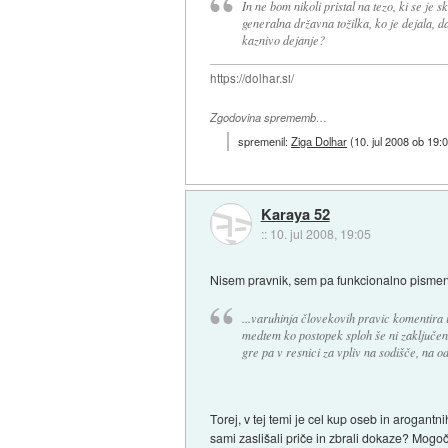
In ne bom nikoli pristal na tezo, ki se je 
generalna državna tožilka, ko je dejala, da
kaznivo dejanje?
https://dolhar.si/
Zgodovina sprememb…
spremenil:
Ziga Dolhar
(
10. jul 2008 ob 19:
Karaya 52
::
10. jul 2008, 19:05
Nisem pravnik, sem pa funkcionalno pismen. O
...varuhinja človekovih pravic komentira 
medtem ko postopek sploh še ni zaključen,
gre pa v resnici za vpliv na sodišče, na o
Torej, v tej temi je cel kup oseb in arogant
sami zaslišali priče in zbrali dokaze? Mogo