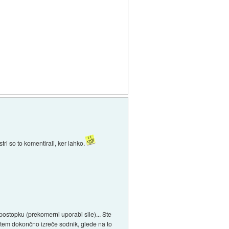
ri so to komentirali, ker lahko.
 postopku (prekomerni uporabi sile)... Ste
 tem dokončno izreče sodnik, glede na to