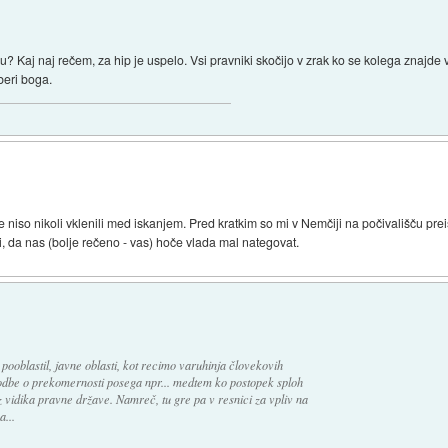
? Kaj naj rečem, za hip je uspelo. Vsi pravniki skočijo v zrak ko se kolega znajde
zberi boga.
 niso nikoli vklenili med iskanjem. Pred kratkim so mi v Nemčiji na počivališču preiska
 zdi, da nas (bolje rečeno - vas) hoče vlada mal nategovat.
pooblastil, javne oblasti, kot recimo varuhinja človekovih
sodbe o prekomernosti posega npr... medtem ko postopek sploh
iz vidika pravne države. Namreč, tu gre pa v resnici za vpliv na
...