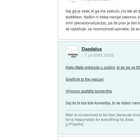
Sej ga je vsak, ki ga ma zaslužu (na tak ali
sodiščem. Našim ni treba menjat zakonov, s
vrnil (denacionalizacija), pa če prav je bi
se izplačuje, za nezmožnost uporabe, če se 
Daedalus
::
7. jul 2008, 23:32
Kako Mate gobezda o zadevi, ki se ga ne tič
Svetilnik to the rescue!
Vrhovno sodišče komentira
Sej če bi bla tole komedija, bi se dobro nas
Man is condemned to be free; because once 
he is responsible for everything he does.
[J.P.Sartre]