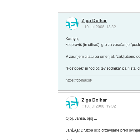
Ziga Dolhar
::
10. jul 2008, 18:32
Karaya,
kot praviš (in citiraš), gre za vprašanje "post
V zadnjem citatu pa omenjaš "zaključeno od
"Postopek" in "odločitev sodnika" pa nista id
https://dolhar.si/
Ziga Dolhar
::
10. jul 2008, 19:02
Ojoj, Janša, ojoj ...
JanĹĄa: Družba ščiti državljane pred svinja