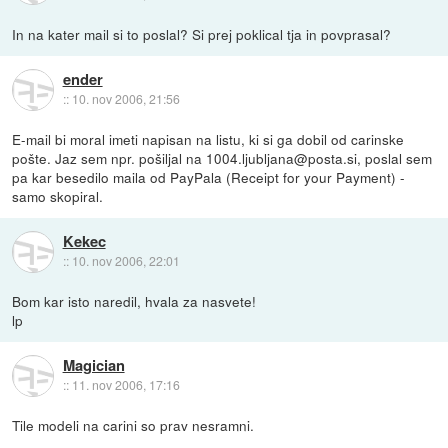
In na kater mail si to poslal? Si prej poklical tja in povprasal?
ender
::
10. nov 2006, 21:56
E-mail bi moral imeti napisan na listu, ki si ga dobil od carinske
pošte. Jaz sem npr. pošiljal na 1004.ljubljana@posta.si, poslal sem
pa kar besedilo maila od PayPala (Receipt for your Payment) -
samo skopiral.
Kekec
::
10. nov 2006, 22:01
Bom kar isto naredil, hvala za nasvete!
lp
Magician
::
11. nov 2006, 17:16
Tile modeli na carini so prav nesramni.