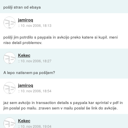
pošlji stran od ebaya
jamiroq
::
10. nov 2006, 18:13
pošlji jim potrdilo s paypala in avkcijo preko katere si kupil. meni
niso delali problemov.
Kekec
::
10. nov 2006, 18:27
A lepo natisnem pa pošljem?
jamiroq
::
10. nov 2006, 18:54
jaz sem avkcijo in transaction details s paypala kar sprintal v pdf in
jim poslal po mailu. zraven sem v mailu poslal še link do avkcije.
Kekec
::
10. nov 2006, 19:04