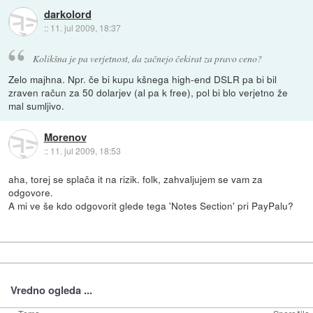
darkolord
::
11. jul 2009, 18:37
Kolikšna je pa verjetnost, da začnejo čekirat za pravo ceno?
Zelo majhna. Npr. če bi kupu kšnega high-end DSLR pa bi bil
zraven račun za 50 dolarjev (al pa k free), pol bi blo verjetno že
mal sumljivo.
Morenov
::
11. jul 2009, 18:53
aha, torej se splača it na rizik. folk, zahvaljujem se vam za
odgovore.
A mi ve še kdo odgovorit glede tega 'Notes Section' pri PayPalu?
Vredno ogleda ...