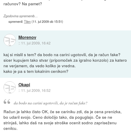
računov? Na pamet?
Zgodovina sprememb…
spremenil:
Tilen
(
11. jul 2009 ob 15:51
)
Morenov
::
11. jul 2009, 16:42
kaj si mislil s tem? da bodo na carini ugotovili, da je račun fake?
sicer kupujem tako stvar (pripomoček za igralno konzolo) za katero
ne verjamem, da vedo koliko je vredna.
kako je pa s tem lokalnim cenikom?
Okapi
::
11. jul 2009, 16:52
da bodo na carini ugotovili, da je račun fake?
Račun je lahko čisto OK, če se cariniku zdi, da je cena prenizka,
bo udaril svojo. Ceno določijo tako, da poguglajo. Če se ne
strinjaš, lahko daš na svoje stroške ocenit sodno zapriseženu
cenilcu.