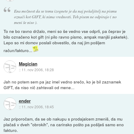
Ena možnost da se temu izognete je da naj pošaljitelj na pismu
označi kot GIFT, ki nima vrednosti. Teh pisem ne odpirajo ( no
meni še niso ).
To ne bo ravno držalo, meni so še vedno vse odprli, pa čeprav je
bilo označeno kot gift (ni pilo ravno pismo, ampak manjši paketek).
Lepo so mi domov poslali obvestilo, da naj jim pošljem
račun/fakturo...
Magician
::
11. nov 2006, 18:28
Jah no potem sem pa jaz imel vedno srečo, ko je bil zaznamek
GIFT, da niso nič zahtevali od mene...
ender
::
11. nov 2006, 18:45
Jaz priporočam, da se ob nakupu s prodajalcem zmeniš, da mu
plačaš v dveh "obrokih", na carinsko pošto pa pošlješ samo eno
fakturo.