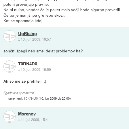
potem preverjajo prav te.
No ni nujno, vendar če je paket malo večji bodo sigurno preverili.
Če pa je manjši pa gre lepo skozi.
Kot se spomnejo kdaj.
UpRising
::
10. jun 2009, 19:57
sončni špegli neb smel delat problemov ha?
T0RN4D0
::
10. jun 2009, 19:59
Ah so me že prehiteli. :)
Zgodovina sprememb…
spremenil:
T0RN4D0
(
10. jun 2009 ob 20:00
)
Morenov
::
11. jul 2009, 15:41