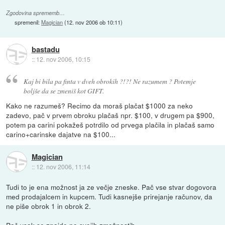
Zgodovina sprememb…
spremenil:
Magician
(
12. nov 2006 ob 10:11
)
bastadu
::
12. nov 2006, 10:15
Kaj bi bila pa finta v dveh obrokih ?!?! Ne razumem ? Potemje
boljše da se zmeniš kot GIFT.
Kako ne razumeš? Recimo da moraš plačat $1000 za neko
zadevo, pač v prvem obroku plačaš npr. $100, v drugem pa $900,
potem pa carini pokažeš potrdilo od prvega plačila in plačaš samo
carino+carinske dajatve na $100...
Magician
::
12. nov 2006, 11:14
Tudi to je ena možnost ja ze večje zneske. Pač vse stvar dogovora
med prodajalcem in kupcem. Tudi kasnejše prirejanje računov, da
ne piše obrok 1 in obrok 2.
Pač vsak se znajde po svojih zmožnostih.