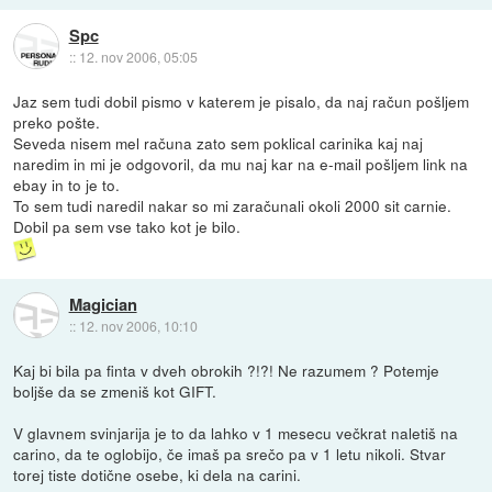
Spc
::
12. nov 2006, 05:05
Jaz sem tudi dobil pismo v katerem je pisalo, da naj račun pošljem
preko pošte.
Seveda nisem mel računa zato sem poklical carinika kaj naj
naredim in mi je odgovoril, da mu naj kar na e-mail pošljem link na
ebay in to je to.
To sem tudi naredil nakar so mi zaračunali okoli 2000 sit carnie.
Dobil pa sem vse tako kot je bilo.
Magician
::
12. nov 2006, 10:10
Kaj bi bila pa finta v dveh obrokih ?!?! Ne razumem ? Potemje
boljše da se zmeniš kot GIFT.
V glavnem svinjarija je to da lahko v 1 mesecu večkrat naletiš na
carino, da te oglobijo, če imaš pa srečo pa v 1 letu nikoli. Stvar
torej tiste dotične osebe, ki dela na carini.