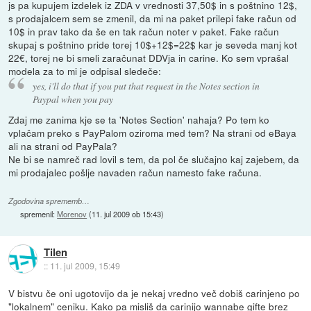
js pa kupujem izdelek iz ZDA v vrednosti 37,50$ in s poštnino 12$,
s prodajalcem sem se zmenil, da mi na paket prilepi fake račun od
10$ in prav tako da še en tak račun noter v paket. Fake račun
skupaj s poštnino pride torej 10$+12$=22$ kar je seveda manj kot
22€, torej ne bi smeli zaračunat DDVja in carine. Ko sem vprašal
modela za to mi je odpisal sledeče:
yes, i'll do that if you put that request in the Notes section in
Paypal when you pay
Zdaj me zanima kje se ta 'Notes Section' nahaja? Po tem ko
vplačam preko s PayPalom oziroma med tem? Na strani od eBaya
ali na strani od PayPala?
Ne bi se namreč rad lovil s tem, da pol če slučajno kaj zajebem, da
mi prodajalec pošlje navaden račun namesto fake računa.
Zgodovina sprememb…
spremenil:
Morenov
(
11. jul 2009 ob 15:43
)
Tilen
::
11. jul 2009, 15:49
V bistvu če oni ugotovijo da je nekaj vredno več dobiš carinjeno po
"lokalnem" ceniku. Kako pa misliš da carinijo wannabe gifte brez