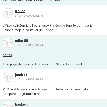
Kekec
::
12. nov 2006, 12:46
@Spc kolikšen je bil pa znesek? V čem je fora te carina a je
kakšna meja al to kakor jim "pride"?
miko 55
::
12. nov 2006, 15:24
carina
tlele poglejte. mislim da je carine 20% vrednosti izdelka.
jamiroq
::
12. nov 2006, 16:19
20% je ddv. carina je odvisna od izdelka. za računalniške
komponente je recimo ni.
bastadu