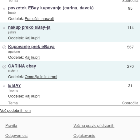
Tema
Sporočila
»
povzetek EBay kupovanje (carina, davek)
95
boula
Oddelek:
Pomoč in nasveti
»
nakup preko eBay-ja
114
jishiri
Oddelek:
Kaj kupiti
⊘
Kupovanje prek eBaya
567
apclone
Oddelek:
Kaj kupiti
⊘
CARINA ebay
270
rudi19
Oddelek:
Omrežja in internet
»
E BAY
31
Toomy
Oddelek:
Kaj kupiti
Tema
Sporočila
Več podobnih tem
Pravila
Večina pravic pridržanih
Odgovornost
Oglaševanje