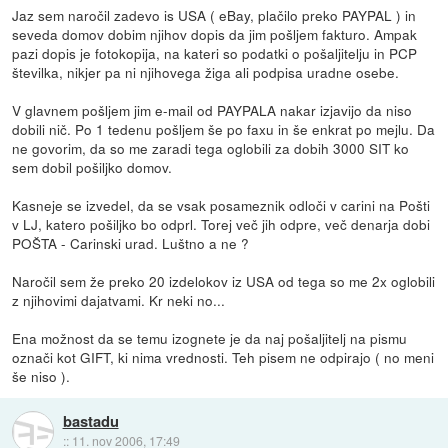
Jaz sem naročil zadevo is USA ( eBay, plačilo preko PAYPAL ) in
seveda domov dobim njihov dopis da jim pošljem fakturo. Ampak
pazi dopis je fotokopija, na kateri so podatki o pošaljitelju in PCP
številka, nikjer pa ni njihovega žiga ali podpisa uradne osebe.
V glavnem pošljem jim e-mail od PAYPALA nakar izjavijo da niso
dobili nič. Po 1 tedenu pošljem še po faxu in še enkrat po mejlu. Da
ne govorim, da so me zaradi tega oglobili za dobih 3000 SIT ko
sem dobil pošiljko domov.
Kasneje se izvedel, da se vsak posameznik odloči v carini na Pošti
v LJ, katero pošiljko bo odprl. Torej več jih odpre, več denarja dobi
POŠTA - Carinski urad. Luštno a ne ?
Naročil sem že preko 20 izdelokov iz USA od tega so me 2x oglobili
z njihovimi dajatvami. Kr neki no...
Ena možnost da se temu izognete je da naj pošaljitelj na pismu
označi kot GIFT, ki nima vrednosti. Teh pisem ne odpirajo ( no meni
še niso ).
bastadu
::
11. nov 2006, 17:49