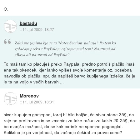
O.
bastadu
::
11. jul 2009, 18:27
Zdaj me zanima kje se ta 'Notes Section' nahaja? Po tem ko
vplačam preko s PayPalom oziroma med tem? Na strani od
eBaya ali na strani od PayPala?
To maš tam ko plačuješ preko Paypala, predno potrdiš plačilo imaš
ena tak okenček, kjer lahko vpišeš svoje komentarje oz. posebna
navodila ob plačilu, npr. da napišeš barvo kupljenega izdelka, če je
le ta na voljo v večih barvah ...
Morenov
::
11. jul 2009, 18:31
sicer kupujem gamepad, torej bi bilo boljše, če stvar stane 35$, da
raje ne pretiravam in se zmenim za fake račun za kakih 20-25$, da
bo manjša možnost, da se kak carinik ne spomne pogooglat.
Kolikšna je pa verjetnost, da začnejo čekirat za pravo ceno?