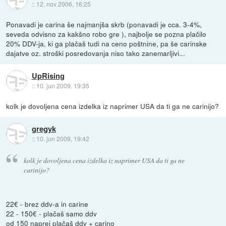
::
12. nov 2006, 16:25
Ponavadi je carina še najmanjša skrb (ponavadi je cca. 3-4%,
seveda odvisno za kakšno robo gre ), najbolje se pozna plačilo
20% DDV-ja, ki ga plačaš tudi na ceno poštnine, pa še carinske
dajatve oz. stroški posredovanja niso tako zanemarljivi...
UpRising
::
10. jun 2009, 19:35
kolk je dovoljena cena izdelka iz naprimer USA da ti ga ne carinijo?
gregyk
::
10. jun 2009, 19:42
kolk je dovoljena cena izdelka iz naprimer USA da ti ga ne
carinijo?
22€ - brez ddv-a in carine
22 - 150€ - plačaš samo ddv
od 150 naprej plačaš ddv + carino