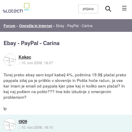
☰
Forum
»
Omrežja in internet
»
Ebay - PayPal - Carina
Ebay - PayPal - Carina
Kekec
::
10. nov 2006, 18:07
Torej preko ebay sem kopil kabelj 4%, poštnina 19.9$ plačal preko
paypala zdaj pa je prišklo v slovenijo in Pošta hoče račun, ja vse
kar imam je email od paypala kjer pise kaj in koliko sem plačal? In
kaj naj pošlem na pošto??? Ima kdo izkušnje z omenjenim
problemom?
lp
t909
::
10. nov 2006, 18:10