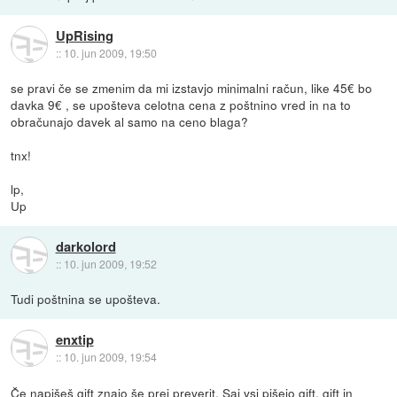
UpRising
::
10. jun 2009, 19:50
se pravi če se zmenim da mi izstavjo minimalni račun, like 45€ bo
davka 9€ , se upošteva celotna cena z poštnino vred in na to
obračunajo davek al samo na ceno blaga?
tnx!
lp,
Up
darkolord
::
10. jun 2009, 19:52
Tudi poštnina se upošteva.
enxtip
::
10. jun 2009, 19:54
Če napišeš gift znajo še prej preverit. Saj vsi pišejo gift, gift in