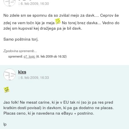
::
6. feb 2009, 16:30
No zdele sm se spomnu da so zvišal mejo za davk.... Ceprov še
zdej ne vem točn kje je meja
No torej brez davka... Vedno do
zdej sm kupoval kej dražjega pa je bil davk.
Samo poštnina torj.
Zgodovina sprememb…
spremenil:
g7_logic
(
6. feb 2009 ob 16:32
)
kixs
::
6. feb 2009, 16:33
Jao folk! Ne mesat carine, ki je v EU tak ni (so jo pa res pred
kratkim dosti povisal) in davkom, ki pa ga dodatno ne placas.
Placas ceno, ki je navedena na eBayu + postnino.
lp