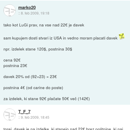
marko20
::
8. feb 2009, 19:18
tako kot LuGi prav, na vse nad 22€ je davek
sam kupujem dosti stvari iz USA in vedno moram placati davek
npr. izdelek stane 120$, postnina 30$
cena 92€
postnina 23€
davek 20% od (92+23) = 23€
postnina 4€ (od carine do poste)
za izdelek, ki stane 92€ plačate 50€ več (142€)
T_F_7
::
9. feb 2009, 18:45
torej, davek je na izdelke, ki stanejo nad 22€ brez poštnine, ki naj