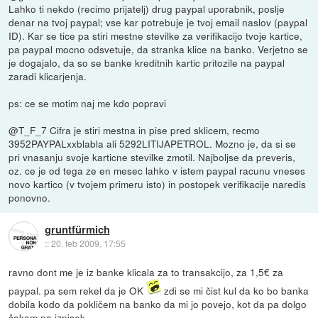
Lahko ti nekdo (recimo prijatelj) drug paypal uporabnik, poslje
denar na tvoj paypal; vse kar potrebuje je tvoj email naslov (paypal
ID). Kar se tice pa stiri mestne stevilke za verifikacijo tvoje kartice,
pa paypal mocno odsvetuje, da stranka klice na banko. Verjetno se
je dogajalo, da so se banke kreditnih kartic pritozile na paypal
zaradi klicarjenja.
ps: ce se motim naj me kdo popravi
@T_F_7 Cifra je stiri mestna in pise pred sklicem, recmo
3952PAYPALxxblabla ali 5292LITIJAPETROL. Mozno je, da si se
pri vnasanju svoje karticne stevilke zmotil. Najboljse da preveris,
oz. ce je od tega ze en mesec lahko v istem paypal racunu vneses
novo kartico (v tvojem primeru isto) in postopek verifikacije naredis
ponovno.
gruntfürmich
::
20. feb 2009, 17:55
ravno dont me je iz banke klicala za to transakcijo, za 1,5€ za
paypal. pa sem rekel da je OK
zdi se mi čist kul da ko bo banka
dobila kodo da pokličem na banko da mi jo povejo, kot da pa dolgo
čakam na izpisek...