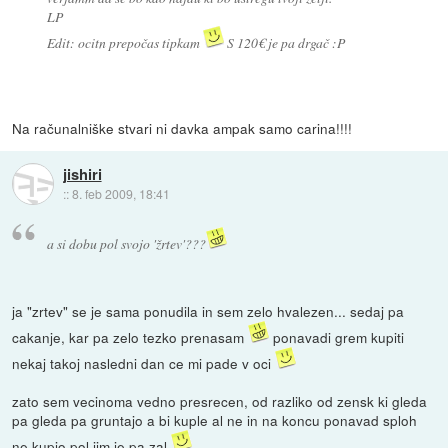
LP
Edit: ocitn prepočas tipkam
S 120€ je pa drgač :P
Na računalniške stvari ni davka ampak samo carina!!!!
jishiri
::
8. feb 2009, 18:41
a si dobu pol svojo 'žrtev'???
ja "zrtev" se je sama ponudila in sem zelo hvalezen... sedaj pa
cakanje, kar pa zelo tezko prenasam
ponavadi grem kupiti
nekaj takoj nasledni dan ce mi pade v oci
zato sem vecinoma vedno presrecen, od razliko od zensk ki gleda
pa gleda pa gruntajo a bi kuple al ne in na koncu ponavad sploh
ne kupjo pol jim je pa zal