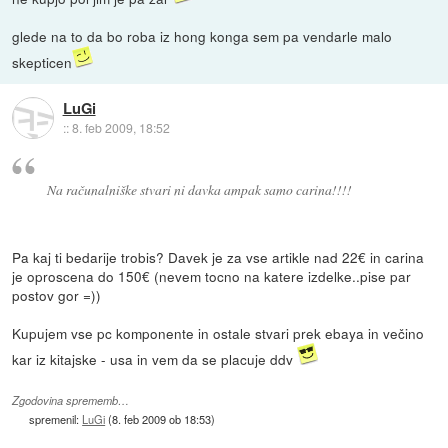
glede na to da bo roba iz hong konga sem pa vendarle malo
skepticen
LuGi
::
8. feb 2009, 18:52
Na računalniške stvari ni davka ampak samo carina!!!!
Pa kaj ti bedarije trobis? Davek je za vse artikle nad 22€ in carina
je oproscena do 150€ (nevem tocno na katere izdelke..pise par
postov gor =))
Kupujem vse pc komponente in ostale stvari prek ebaya in večino
kar iz kitajske - usa in vem da se placuje ddv
Zgodovina sprememb…
spremenil:
LuGi
(
8. feb 2009 ob 18:53
)