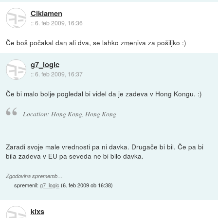
Ciklamen
::
6. feb 2009, 16:36
Če boš počakal dan ali dva, se lahko zmeniva za pošiljko :)
g7_logic
::
6. feb 2009, 16:37
Če bi malo bolje pogledal bi videl da je zadeva v Hong Kongu. :)
Location: Hong Kong, Hong Kong
Zaradi svoje male vrednosti pa ni davka. Drugače bi bil. Če pa bi
bila zadeva v EU pa seveda ne bi bilo davka.
Zgodovina sprememb…
spremenil:
g7_logic
(
6. feb 2009 ob 16:38
)
kixs