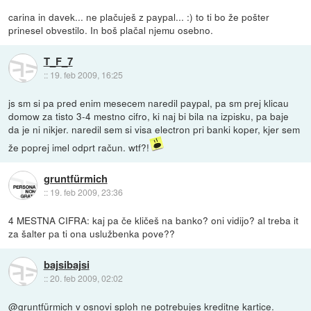
carina in davek... ne plačuješ z paypal... :) to ti bo že pošter
prinesel obvestilo. In boš plačal njemu osebno.
T_F_7
::
19. feb 2009, 16:25
js sm si pa pred enim mesecem naredil paypal, pa sm prej klicau
domow za tisto 3-4 mestno cifro, ki naj bi bila na izpisku, pa baje
da je ni nikjer. naredil sem si visa electron pri banki koper, kjer sem
že poprej imel odprt račun. wtf?!
gruntfürmich
::
19. feb 2009, 23:36
4 MESTNA CIFRA: kaj pa če kličeš na banko? oni vidijo? al treba it
za šalter pa ti ona uslužbenka pove??
bajsibajsi
::
20. feb 2009, 02:02
@gruntfürmich v osnovi sploh ne potrebujes kreditne kartice.