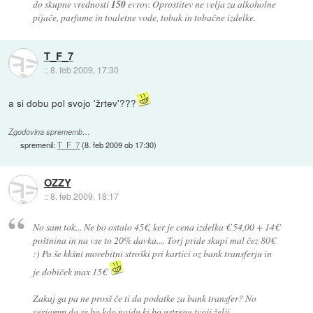
do skupne vrednosti
150
evrov. Oprostitev ne velja za alkoholne
pijače, parfume in toaletne vode, tobak in tobačne izdelke.
T_F_7
::
8. feb 2009, 17:30
a si dobu pol svojo 'žrtev'???
Zgodovina sprememb…
spremenil:
T_F_7
(
8. feb 2009 ob 17:30
)
OZZY
::
8. feb 2009, 18:17
No sam tok... Ne bo ostalo 45€, ker je cena izdelka € 54,00 + 14€
poštnina in na vse to 20% davka.... Torj pride skupi mal čez 80€
:) Pa še kkšni morebitni stroški pri kartici oz bank transferju in
je dobiček max 15€
Zakaj ga pa ne prosš če ti da podatke za bank transfer? No
verjamm da se bo kdo najdu ki bo ustregu tvoji želji.