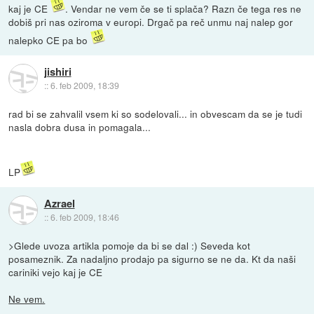
kaj je CE
. Vendar ne vem če se ti splača? Razn če tega res ne
dobiš pri nas oziroma v europi. Drgač pa reč unmu naj nalep gor
nalepko CE pa bo
jishiri
::
6. feb 2009, 18:39
rad bi se zahvalil vsem ki so sodelovali... in obvescam da se je tudi
nasla dobra dusa in pomagala...
LP
Azrael
::
6. feb 2009, 18:46
>Glede uvoza artikla pomoje da bi se dal :) Seveda kot
posameznik. Za nadaljno prodajo pa sigurno se ne da. Kt da naši
cariniki vejo kaj je CE
Ne vem.