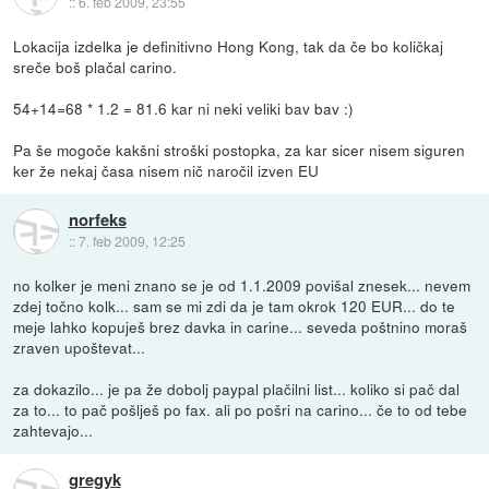
::
6. feb 2009, 23:55
Lokacija izdelka je definitivno Hong Kong, tak da če bo količkaj
sreče boš plačal carino.
54+14=68 * 1.2 = 81.6 kar ni neki veliki bav bav :)
Pa še mogoče kakšni stroški postopka, za kar sicer nisem siguren
ker že nekaj časa nisem nič naročil izven EU
norfeks
::
7. feb 2009, 12:25
no kolker je meni znano se je od 1.1.2009 povišal znesek... nevem
zdej točno kolk... sam se mi zdi da je tam okrok 120 EUR... do te
meje lahko kopuješ brez davka in carine... seveda poštnino moraš
zraven upoštevat...
za dokazilo... je pa že dobolj paypal plačilni list... koliko si pač dal
za to... to pač pošlješ po fax. ali po pošri na carino... če to od tebe
zahtevajo...
gregyk