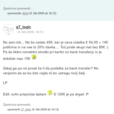
Zgodovina sprememb…
spremenilo:
jishiri
(
6. feb 2009 ob 16:12
)
g7_logic
::
6. feb 2009, 16:10
No sam tok... Ne bo ostalo 45€, ker je cena izdelka € 54,00 + 14€
poštnina in na vse to 20% davka.... Torj pride skupi mal čez 80€ :)
Pa še kkšni morebitni stroški pri kartici oz bank transferju in je
dobiček max 15€
Zakaj ga pa ne prosš če ti da podatke za bank transfer? No
verjamm da se bo kdo najdu ki bo ustregu tvoji želji.
LP
Edit: ocitn prepočas tipkam
S 120€ je pa drgač :P
Zgodovina sprememb…
spremenil:
g7_logic
(
6. feb 2009 ob 16:12
)