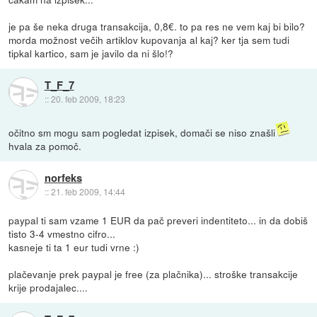
je pa še neka druga transakcija, 0,8€. to pa res ne vem kaj bi bilo?
morda možnost večih artiklov kupovanja al kaj? ker tja sem tudi
tipkal kartico, sam je javilo da ni šlo!?
T_F_7
::
20. feb 2009, 18:23
očitno sm mogu sam pogledat izpisek, domači se niso znašli
hvala za pomoč.
norfeks
::
21. feb 2009, 14:44
paypal ti sam vzame 1 EUR da pač preveri indentiteto... in da dobiš
tisto 3-4 vmestno cifro...
kasneje ti ta 1 eur tudi vrne :)
plačevanje prek paypal je free (za plačnika)... stroške transakcije
krije prodajalec....