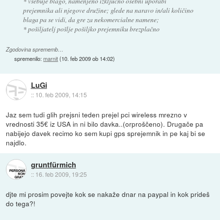
* vsebuje blago, namenjeno izključno osebni uporabi
prejemnika ali njegove družine; glede na naravo in/ali količino
blaga pa se vidi, da gre za nekomercialne namene;
* pošiljatelj pošlje pošiljko prejemniku brezplačno
Zgodovina sprememb…
spremenilo:
marnit
(
10. feb 2009 ob 14:02
)
LuGi
::
10. feb 2009, 14:15
Jaz sem tudi glih prejsni teden prejel pci wireless mrezno v
vrednosti 35€ iz USA in ni bilo davka..(orproščeno). Drugače pa
nabijejo davek recimo ko sem kupi gps sprejemnik in pe kaj bi se
najdlo.
gruntfürmich
::
16. feb 2009, 19:25
djte mi prosim povejte kok se nakaže dnar na paypal in kok prideš
do tega?!