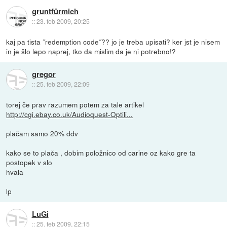
gruntfürmich
::
23. feb 2009, 20:25
kaj pa tista ˝redemption code˝?? jo je treba upisati? ker jst je nisem
in je šlo lepo naprej, tko da mislim da je ni potrebno!?
gregor
::
25. feb 2009, 22:09
torej če prav razumem potem za tale artikel
http://cgi.ebay.co.uk/Audioquest-Optili...
plačam samo 20% ddv
kako se to plača , dobim položnico od carine oz kako gre ta
postopek v slo
hvala
lp
LuGi
::
25. feb 2009, 22:15