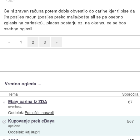
Če ni zraven računa potem dobis obvestilo do carine kjer ti pise da
jim posljes racun (posljes preko maila/pošte ali se pa osebno
zglasis na carinsko).. placas postarju oz. na okencu ce se bos
osebno oglasil..
«
1
2
3
»
Vredno ogleda ...
Tema
Sporočila
»
Ebay carina iz ZDA
67
overheat
Oddelek:
Pomoč in nasveti
⊘
Kupovanje prek eBaya
567
apclone
Oddelek:
Kaj kupiti