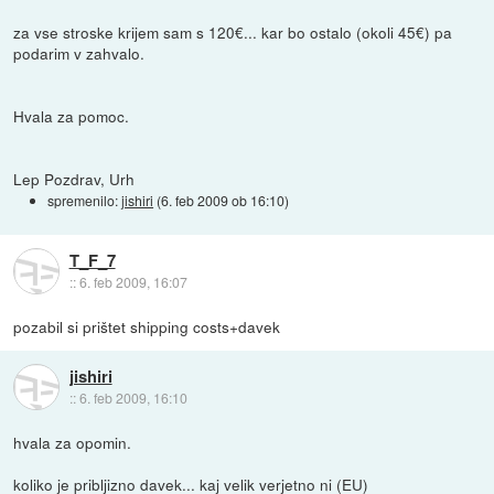
za vse stroske krijem sam s 120€... kar bo ostalo (okoli 45€) pa
podarim v zahvalo.
Hvala za pomoc.
Lep Pozdrav, Urh
spremenilo:
jishiri
(
6. feb 2009 ob 16:10
)
T_F_7
::
6. feb 2009, 16:07
pozabil si prištet shipping costs+davek
jishiri
::
6. feb 2009, 16:10
hvala za opomin.
koliko je pribljizno davek... kaj velik verjetno ni (EU)