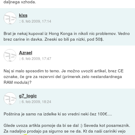
daljnega vzhoda.
kixs
::
6. feb 2009, 17:14
Brat je nekaj kupoval iz Hong Konga in nikoli nic problemov. Vedno
brez carine in davka. Zneski so bili pa nizki, pod 50$.
Azrael
::
6. feb 2009, 17:47
Naj si malo sposodim to temo. Je možno uvoziti artikel, brez CE
oznake, če gre za rezervni del (primerek zelo nestandardnega
RAM modula)?
g7_logic
::
6. feb 2009, 18:24
Poštnina je samo na izdelke ki so vredni neki čez 100€....
Glede uvoza artikla pomoje da bi se dal :) Seveda kot posameznik.
Za nadaljno prodajo pa sigurno se ne da. Kt da naši cariniki vejo