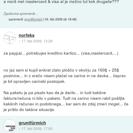
a morš met mastercard & visa al je možno tut kok drugače???
Zgodovina sprememb…
spremenil:
gruntfürmich
(
16. feb 2009 ob 19:48
)
norfeks
::
17. feb 2009, 13:29
za paypal... potrebujes kreditno kartico... (visa,mastercard,...)
no jaz sem si kupil enkrat zlato ploščo v okvirju za 160$ + 25$
postnine... in z srečo nisem plačal ne carine in ne davka... čeprav
je bil opravljen carinski postopek.
Na paketu je pa pisalo kao da je darilo... in tudi kakšne
fakture/rečuna ni bilo v paketo. Tudi na carino nisem rabil pošiljta
kakšnih računav in podobnega... kar sem do zdaj zmeri mogel... če
je prišlo do takšne situacije.
gruntfürmich
::
17. feb 2009, 17:00