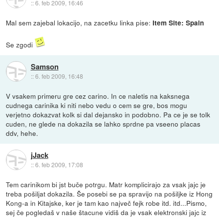
::
6. feb 2009, 16:46
Mal sem zajebal lokacijo, na zacetku linka pise:
Item Site: Spain
Se zgodi
Samson
::
6. feb 2009, 16:48
V vsakem primeru gre cez carino. In ce naletis na kaksnega
cudnega carinika ki niti nebo vedu o cem se gre, bos mogu
verjetno dokazvat kolk si dal dejansko in podobno. Pa ce je se tolk
cuden, ne glede na dokazila se lahko sprdne pa vseeno placas
ddv, hehe.
jJack
::
6. feb 2009, 17:08
Tem carinikom bi jst buče potrgu. Matr komplicirajo za vsak jajc je
treba pošiljat dokazila. Še posebi se pa spravijo na pošiljke iz Hong
Kong-a in Kitajske, ker je tam kao največ fejk robe itd. itd...Pismo,
sej če pogledaš v naše štacune vidiš da je vsak elektronski jajc iz