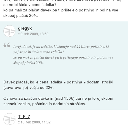
se ne bi štela v ceno izdelka?
ko pa maš za plačat davek pa ti prištejejo poštnino in pol na vse
skupaj plačaš 20%.
gregyk
::
9. feb 2009, 18:50
torej, davek je na izdelke, ki stanejo nad 22€ brez poštnine, ki
naj se ne bi štela v ceno izdelka?
ko pa maš za plačat davek pa ti prištejejo poštnino in pol na vse
skupaj plačaš 20%.
Davek plačaš, ko je cena izdelka + poštnina + dodatni stroški
(zavarovanje) večja od 22€.
Osnova za izračun davka in (nad 150€) carine je torej skupni
znesek izdelka, poštnine in dodatnih stroškov.
T_F_7
::
10. feb 2009, 11:52