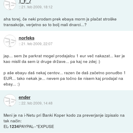
T_F_7
::
21. feb 2009, 18:12
aha torej, če neki prodam prek ebaya morm js plačat stroške
transakcije, verjetno so to bolj mali dnarci...?
norfeks
::
21. feb 2009, 22:07
jap... sem že parkrat mogel prodajalcu 1 eur več nakazat... ker je
kao mislil da sem iz druge države... pa kaj ne zdej :)
p aše ebayu daš nekaj centov... razen če daš začetno ponudbo 1
EUR... tako nekak je... nevem pa točno še nisem kaj prodajal na
ebay... :)
ender
::
22. feb 2009, 14:48
Meni je na i-Netu pri Banki Koper kodo za preverjanje izpisalo na
tak način:
EL-
PAYPAL--*EXPUSE
1234