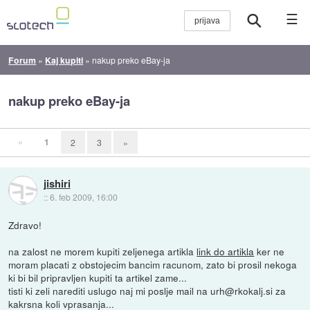
☰
Forum
»
Kaj kupiti
»
nakup preko eBay-ja
nakup preko eBay-ja
«
1
2
3
»
jishiri
::
6. feb 2009, 16:00
Zdravo!
na zalost ne morem kupiti zeljenega artikla
link do artikla
ker ne
moram placati z obstojecim bancim racunom, zato bi prosil nekoga
ki bi bil pripravljen kupiti ta artikel zame...
tisti ki zeli narediti uslugo naj mi poslje mail na urh@rkokalj.si za
kakrsna koli vprasanja...