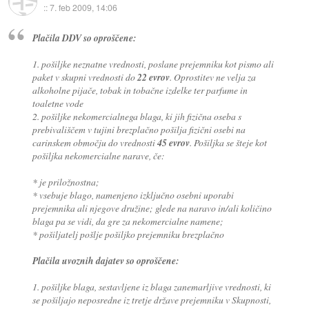
::
7. feb 2009, 14:06
Plačila DDV so oproščene:
1. pošiljke neznatne vrednosti, poslane prejemniku kot pismo ali
paket v skupni vrednosti do
22 evrov
. Oprostitev ne velja za
alkoholne pijače, tobak in tobačne izdelke ter parfume in
toaletne vode
2. pošiljke nekomercialnega blaga, ki jih fizična oseba s
prebivališčem v tujini brezplačno pošilja fizični osebi na
carinskem območju do vrednosti
45 evrov
. Pošiljka se šteje kot
pošiljka nekomercialne narave, če:
* je priložnostna;
* vsebuje blago, namenjeno izključno osebni uporabi
prejemnika ali njegove družine; glede na naravo in/ali količino
blaga pa se vidi, da gre za nekomercialne namene;
* pošiljatelj pošlje pošiljko prejemniku brezplačno
Plačila uvoznih dajatev so oproščene:
1. pošiljke blaga, sestavljene iz blaga zanemarljive vrednosti, ki
se pošiljajo neposredne iz tretje države prejemniku v Skupnosti,