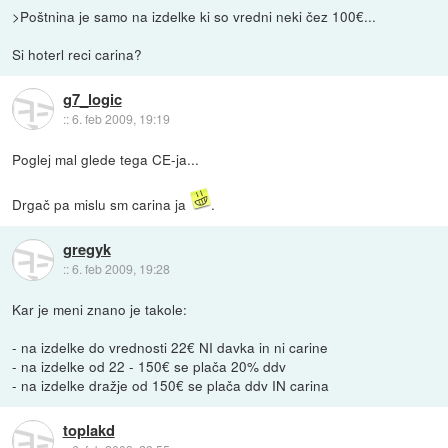
>Poštnina je samo na izdelke ki so vredni neki čez 100€...
Si hoterl reci carina?
g7_logic
::
6. feb 2009, 19:19
Poglej mal glede tega CE-ja...
Drgač pa mislu sm carina ja
.
gregyk
::
6. feb 2009, 19:28
Kar je meni znano je takole:
- na izdelke do vrednosti 22€ NI davka in ni carine
- na izdelke od 22 - 150€ se plača 20% ddv
- na izdelke dražje od 150€ se plača ddv IN carina
toplakd