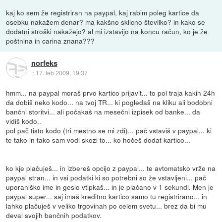
kaj ko sem že registriran na paypal, kaj rabim poleg kartice da
osebku nakažem denar? ma kakšno sklicno številko? in kako se
dodatni stroški nakažejo? al mi izstavijo na koncu račun, ko je že
poštnina in carina znana???
norfeks
::
17. feb 2009, 19:37
hmm... na paypal moraš prvo kartico prijavit... to pol traja kakih 24h
da dobiš neko kodo... na tvoj TR... ki pogledaš na kliku ali bodobni
bančni storitvi... ali počakaš na mesečni izpisek od banke... da
vidiš kodo..
pol pač tisto kodo (tri mestno se mi zdi)... pač vstaviš v paypal... ki
te tako in tako sam vodi skozi to... ko hočeš dodat kartico...
ko kje plačuješ... in izbereš opcijo z paypal... te avtomatsko vrže na
paypal stran... in vsi podatki ki so potrebni so že vstavljeni... pač
uporaniško ime in geslo vtipkaš... in je plačano v 1 sekundi. Men je
paypal super... saj imaš kreditno kartico samo tu registrirano... in
lahko plačuješ v veliko trgovinah po celem svetu... brez da bi mu
deval svojih bančnih podatkov.