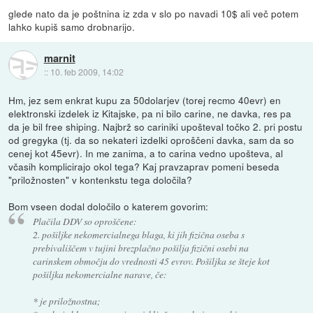
glede nato da je poštnina iz zda v slo po navadi 10$ ali več potem
lahko kupiš samo drobnarijo.
marnit
::
10. feb 2009, 14:02
Hm, jez sem enkrat kupu za 50dolarjev (torej recmo 40evr) en
elektronski izdelek iz Kitajske, pa ni bilo carine, ne davka, res pa
da je bil free shiping. Najbrž so cariniki upošteval točko 2. pri postu
od gregyka (tj. da so nekateri izdelki oproščeni davka, sam da so
cenej kot 45evr). In me zanima, a to carina vedno upošteva, al
včasih komplicirajo okol tega? Kaj pravzaprav pomeni beseda
"priložnosten" v kontenkstu tega določila?
Bom vseen dodal določilo o katerem govorim:
Plačila DDV so oproščene:
2. pošiljke nekomercialnega blaga, ki jih fizična oseba s
prebivališčem v tujini brezplačno pošilja fizični osebi na
carinskem območju do vrednosti 45 evrov. Pošiljka se šteje kot
pošiljka nekomercialne narave, če:
* je priložnostna;