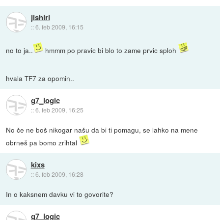
jishiri
::
6. feb 2009, 16:15
no to ja..
hmmm po pravic bi blo to zame prvic sploh
hvala TF7 za opomin..
g7_logic
::
6. feb 2009, 16:25
No če ne boš nikogar našu da bi ti pomagu, se lahko na mene
obrneš pa bomo zrihtal
kixs
::
6. feb 2009, 16:28
In o kaksnem davku vi to govorite?
g7_logic