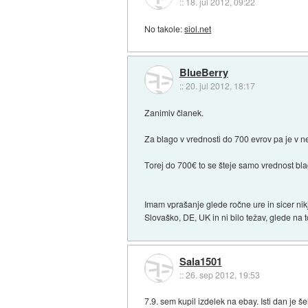
::
18. jul 2012, 09:22
No takole:
siol.net
BlueBerry
::
20. jul 2012, 18:17
Zanimiv članek.
Za blago v vrednosti do 700 evrov pa je v n
Torej do 700€ to se šteje samo vrednost bl
Imam vprašanje glede ročne ure in sicer nikj
Slovaško, DE, UK in ni bilo težav, glede na 
Sala1501
::
26. sep 2012, 19:53
7.9. sem kupil izdelek na ebay. Isti dan je 