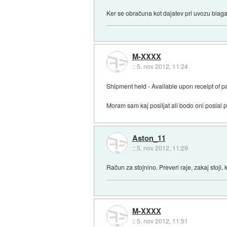
Ker se obračuna kot dajatev pri uvozu blag
M-XXXX
::
5. nov 2012, 11:24
Shipment held - Available upon receipt of 
Moram sam kaj posiljat ali bodo oni poslal 
Aston_11
::
5. nov 2012, 11:29
Račun za stojnino. Preveri raje, zakaj stoji, 
M-XXXX
::
5. nov 2012, 11:51