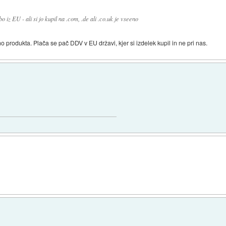
iz EU - ali si jo kupil na .com, .de ali .co.uk je vseeno
o produkta. Plača se pač DDV v EU državi, kjer si izdelek kupil in ne pri nas.