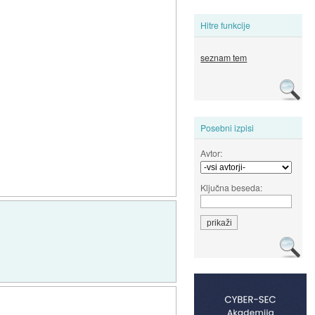
Hitre funkcije
seznam tem
Posebni izpisi
Avtor:
Ključna beseda: