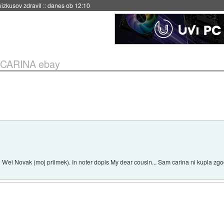
naslednji dve leti
::
danes ob 11:37
CARINA ebay
g Wei Novak (moj priimek). In noter dopis My dear cousin... Sam carina ni kupla zgo