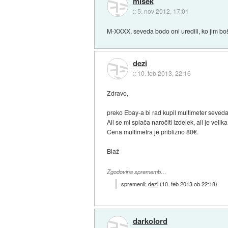
misek
::
5. nov 2012, 17:01
M-XXXX, seveda bodo oni uredili, ko jim boš
dezi
::
10. feb 2013, 22:16
Zdravo,
preko Ebay-a bi rad kupil multimeter seveda 
Ali se mi splača naročiti izdelek, ali je vel
Cena multimetra je približno 80€.
Blaž
Zgodovina sprememb…
spremenil:
dezi
(
10. feb 2013 ob 22:18
)
darkolord