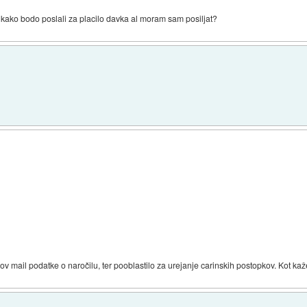
 kako bodo poslali za placilo davka al moram sam posiljat?
v mail podatke o naročilu, ter pooblastilo za urejanje carinskih postopkov. Kot kaže 