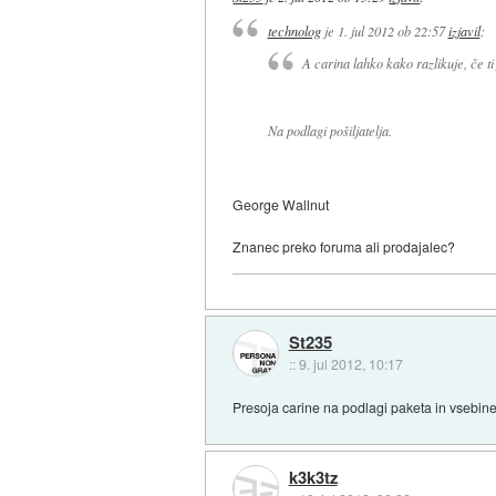
technolog
je
1. jul 2012 ob 22:57
izjavil
:
A carina lahko kako razlikuje, če ti
Na podlagi pošiljatelja.
George Wallnut
Znanec preko foruma ali prodajalec?
St235
::
9. jul 2012, 10:17
Presoja carine na podlagi paketa in vsebine
k3k3tz