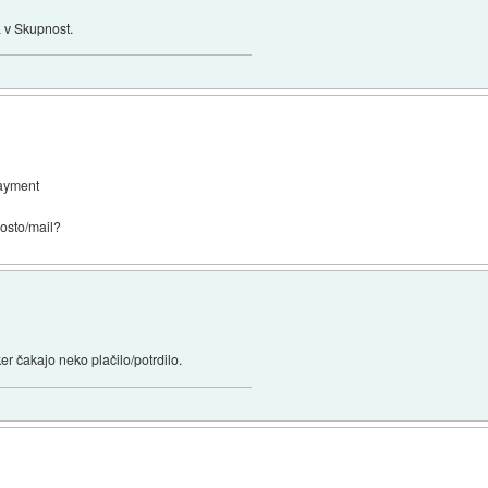
a v Skupnost.
payment
posto/mail?
ker čakajo neko plačilo/potrdilo.