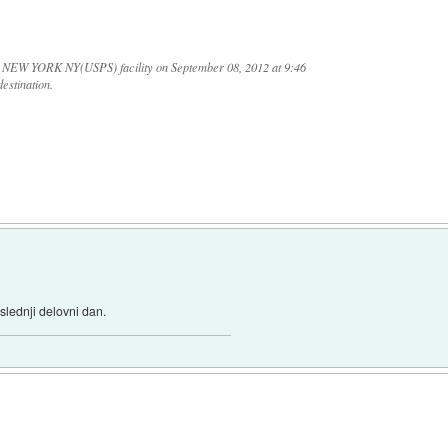
C NEW YORK NY(USPS) facility on September 08, 2012 at 9:46
destination.
slednji delovni dan.