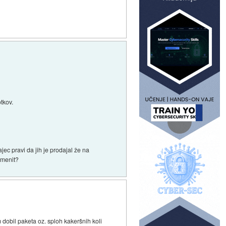
tkov.
jec pravi da jih je prodajal že na
omenit?
m dobil paketa oz. sploh kakeršnih koli