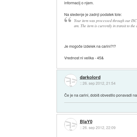
informacij o njem.
Na sledenje je zadnji podatek tole:
Your item was processed through our IS
am. The item is currently in transit to the 
Je mogoče izdelek na carini?!?
Vrednost ni velika - 45&
darkolord
::
26. sep 2012, 21:54
Če je na carini, dobiš obvestilo ponavadi na
BlaY0
::
26. sep 2012, 22:09