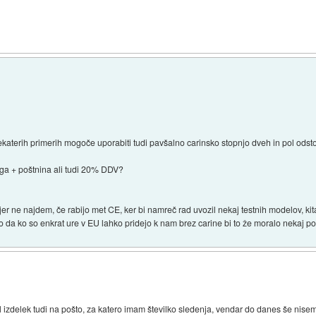
ekaterih primerih mogoče uporabiti tudi pavšalno carinsko stopnjo dveh in pol odsto
aga + poštnina ali tudi 20% DDV?
er ne najdem, če rabijo met CE, ker bi namreč rad uvozil nekaj testnih modelov, kita
to da ko so enkrat ure v EU lahko pridejo k nam brez carine bi to že moralo nekaj p
šel izdelek tudi na pošto, za katero imam številko sledenja, vendar do danes še nise