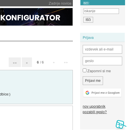
Išči:
Zadnje novice
Prijava
6
/ 6
»
»»
««
«
Zapomni si me
dbice:)
nov uporabnik
pozabili geslo?