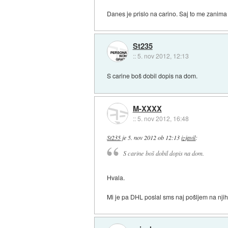
Danes je prislo na carino. Saj to me zanima
St235
::
5. nov 2012, 12:13
S carine boš dobil dopis na dom.
M-XXXX
::
5. nov 2012, 16:48
St235
je
5. nov 2012 ob 12:13
izjavil
:
S carine boš dobil dopis na dom.
Hvala.
Mi je pa DHL poslal sms naj pošljem na njiho