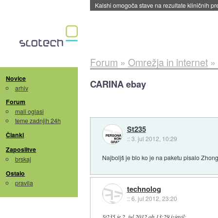
Sandisk že prodal več kot polovico SSD-jev za 
Forum
»
Omrežja in internet
»
Novice
CARINA ebay
arhiv
Forum
mali oglasi
teme zadnjih 24h
St235
Članki
::
3. jul 2012, 10:29
Zaposlitve
Najboljš je blo ko je na paketu pisalo Zhon
brskaj
Ostalo
pravila
technolog
::
6. jul 2012, 23:20
St235
je
2. jul 2012 ob 13:29
izjavil
: