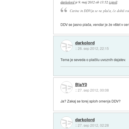
darkolord
je
9. maj 2012 ob 13:52
izjavil
:
Carine in DDVja se ne plača, če dobiš robo 
DDV se jasno plača, vendar je že vštet v cen
darkolord
::
26. sep 2012, 22:15
Tema je seveda o plačilu uvoznih dajatev.
BlaY0
::
27. sep 2012, 00:08
Ja? Zakaj se torej sploh omenja DDV?
darkolord
::
27. sep 2012, 02:28