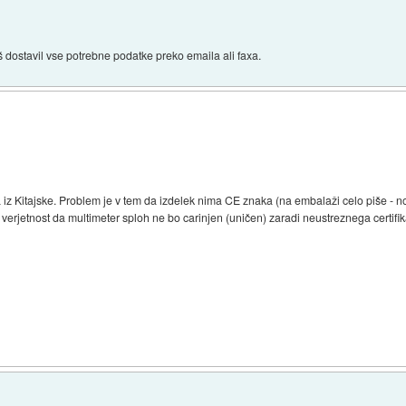
 dostavil vse potrebne podatke preko emaila ali faxa.
iz Kitajske. Problem je v tem da izdelek nima CE znaka (na embalaži celo piše - not
ika verjetnost da multimeter sploh ne bo carinjen (uničen) zaradi neustreznega certifi