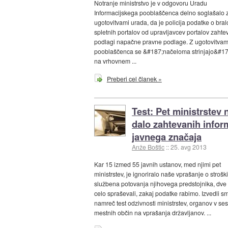
Notranje ministrstvo je v odgovoru Uradu
Informacijskega pooblaščenca delno soglašalo 
ugotovitvami urada, da je policija podatke o bral
spletnih portalov od upravljavcev portalov zahte
podlagi napačne pravne podlage. Z ugotovitvam
pooblaščenca se &#187;načeloma strinjajo&#171
na vrhovnem ...
Preberi cel članek »
Test: Pet ministrstev n
dalo zahtevanih infor
javnega značaja
Anže Boštic
::
25. avg 2013
Kar 15 izmed 55 javnih ustanov, med njimi pet
ministrstev, je ignoriralo naše vprašanje o strošk
službena potovanja njihovega predstojnika, dve 
celo spraševali, zakaj podatke rabimo. Izvedli s
namreč test odzivnosti ministrstev, organov v ses
mestnih občin na vprašanja državljanov. ...