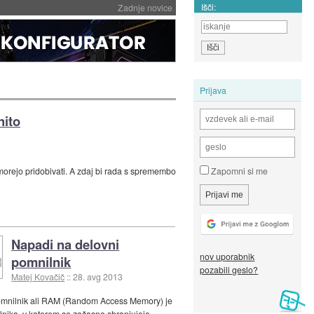
Išči:
Zadnje novice
Prijava
nito
 morejo pridobivati. A zdaj bi rada s spremembo
Zapomni si me
Napadi na delovni
nov uporabnik
pomnilnik
pozabili geslo?
Matej Kovačič
::
28. avg 2013
omnilnik ali RAM (Random Access Memory) je
lnika, v katerem se začasno shranjujejo