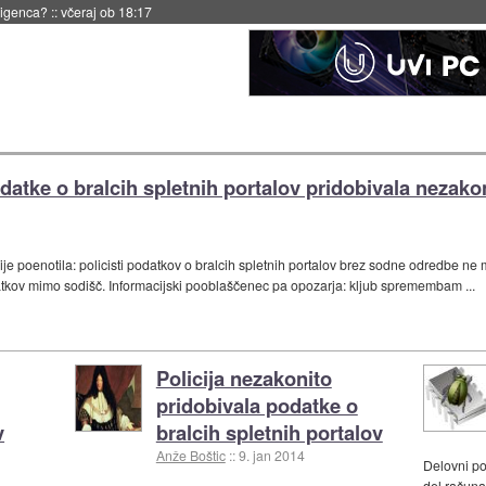
eligenca?
::
včeraj ob 18:17
datke o bralcih spletnih portalov pridobivala nezako
cije poenotila: policisti podatkov o bralcih spletnih portalov brez sodne odredbe ne
atkov mimo sodišč. Informacijski pooblaščenec pa opozarja: kljub spremembam ...
Policija nezakonito
pridobivala podatke o
v
bralcih spletnih portalov
Anže Boštic
::
9. jan 2014
Delovni p
del računa