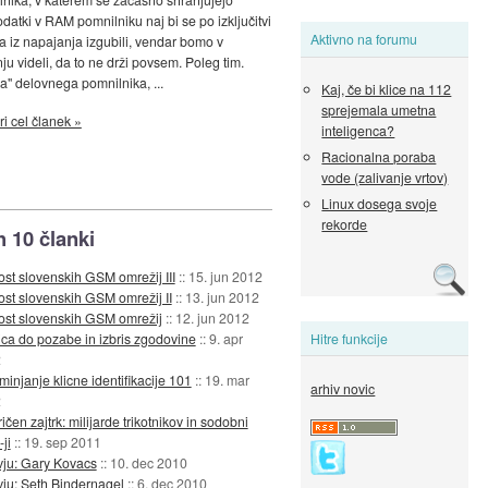
odatki v RAM pomnilniku naj bi se po izključitvi
Aktivno na forumu
a iz napajanja izgubili, vendar bomo v
ju videli, da to ne drži povsem. Poleg tim.
a" delovnega pomnilnika, ...
Kaj, če bi klice na 112
sprejemala umetna
i cel članek »
inteligenca?
Racionalna poraba
vode (zalivanje vrtov)
Linux dosega svoje
rekorde
h 10 članki
ost slovenskih GSM omrežij III
::
15. jun 2012
ost slovenskih GSM omrežij II
::
13. jun 2012
ost slovenskih GSM omrežij
::
12. jun 2012
Hitre funkcije
ica do pozabe in izbris zgodovine
::
9. apr
2
injanje klicne identifikacije 101
::
19. mar
arhiv novic
2
ičen zajtrk: milijarde trikotnikov in sodobni
ji
::
19. sep 2011
rvju: Gary Kovacs
::
10. dec 2010
vju: Seth Bindernagel
::
6. dec 2010