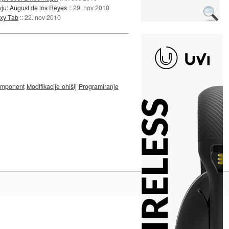
vju: August de los Reyes
::
29. nov 2010
xy Tab
::
22. nov 2010
komponent
Modifikacije ohišij
Programiranje
Na vrh ^