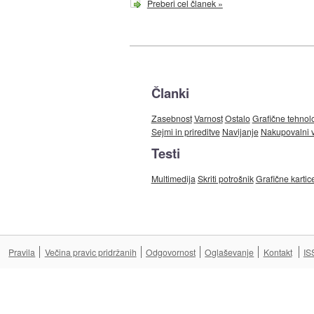
Preberi cel članek »
Članki
Zasebnost
Varnost
Ostalo
Grafične tehnol
Sejmi in prireditve
Navijanje
Nakupovalni v
Testi
Multimedija
Skriti potrošnik
Grafične kartic
Pravila
Večina pravic pridržanih
Odgovornost
Oglaševanje
Kontakt
IS