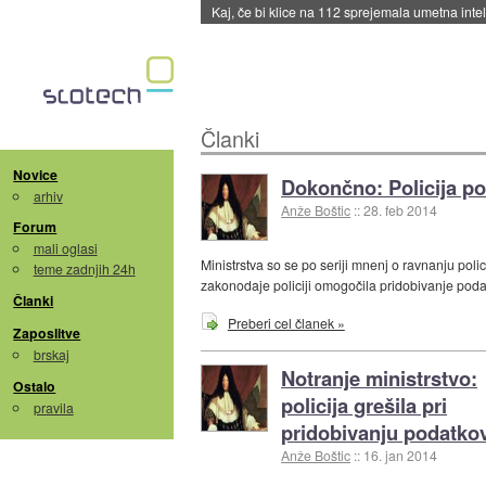
Kaj, če bi klice na 112 sprejemala umetna int
Članki
Novice
Dokončno: Policija po
arhiv
Anže Boštic
::
28. feb 2014
Forum
mali oglasi
Ministrstva so se po seriji mnenj o ravnanju poli
teme zadnjih 24h
zakonodaje policiji omogočila pridobivanje pod
Članki
Preberi cel članek »
Zaposlitve
brskaj
Notranje ministrstvo:
Ostalo
policija grešila pri
pravila
pridobivanju podatko
Anže Boštic
::
16. jan 2014