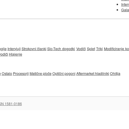
Inter
Gala
ogije
Intervjuji
Strokovni članki
Slo-Tech dogodki
Vodiči
Splet
Triki
Modificiranje 
odiči
Hlajenje
e
Ostalo
Procesorji
Matične ploče
Optični pogoni
Aftermarket hladilniki
Ohišja
SN 1581-0186