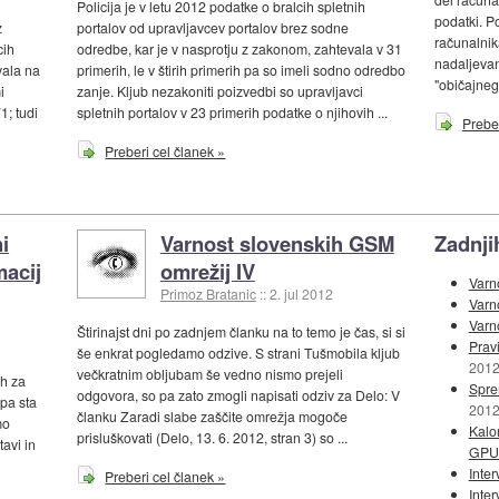
Policija je v letu 2012 podatke o bralcih spletnih
podatki. P
z
portalov od upravljavcev portalov brez sodne
računalnik
cih
odredbe, kar je v nasprotju z zakonom, zahtevala v 31
nadaljevan
vala na
primerih, le v štirih primerih pa so imeli sodno odredbo
"običajneg
i
zanje. Kljub nezakoniti poizvedbi so upravljavci
; tudi
spletnih portalov v 23 primerih podatke o njihovih ...
Preber
Preberi cel članek »
i
Varnost slovenskih GSM
Zadnji
macij
omrežij IV
Varn
Primoz Bratanic
::
2. jul 2012
Varn
Varn
Štirinajst dni po zadnjem članku na to temo je čas, si si
Prav
še enkrat pogledamo odzive. S strani Tušmobila kljub
201
večkratnim obljubam še vedno nismo prejeli
ih za
Sprem
odgovora, so pa zato zmogli napisati odziv za Delo: V
pa sta
201
članku Zaradi slabe zaščite omrežja mogoče
mo
Kalor
prisluškovati (Delo, 13. 6. 2012, stran 3) so ...
tavi in
GPU-
Inte
Preberi cel članek »
Inter