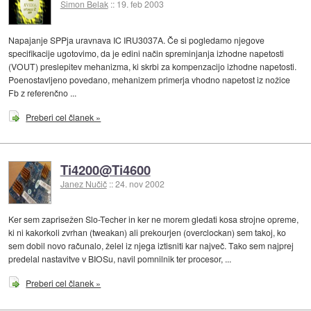
Simon Belak
::
19. feb 2003
Napajanje SPPja uravnava IC IRU3037A. Če si pogledamo njegove
specifikacije ugotovimo, da je edini način spreminjanja izhodne napetosti
(VOUT) preslepitev mehanizma, ki skrbi za kompenzacijo izhodne napetosti.
Poenostavljeno povedano, mehanizem primerja vhodno napetost iz nožice
Fb z referenčno ...
Preberi cel članek »
Ti4200@Ti4600
Janez Nučič
::
24. nov 2002
Ker sem zaprisežen Slo-Techer in ker ne morem gledati kosa strojne opreme,
ki ni kakorkoli zvrhan (tweakan) ali prekourjen (overclockan) sem takoj, ko
sem dobil novo računalo, želel iz njega iztisniti kar največ. Tako sem najprej
predelal nastavitve v BIOSu, navil pomnilnik ter procesor, ...
Preberi cel članek »