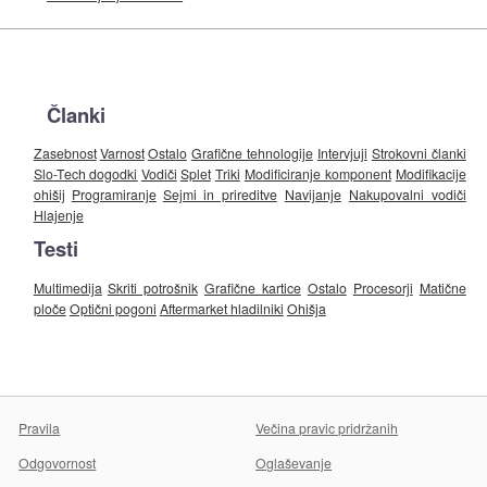
Članki
Zasebnost
Varnost
Ostalo
Grafične tehnologije
Intervjuji
Strokovni članki
Slo-Tech dogodki
Vodiči
Splet
Triki
Modificiranje komponent
Modifikacije
ohišij
Programiranje
Sejmi in prireditve
Navijanje
Nakupovalni vodiči
Hlajenje
Testi
Multimedija
Skriti potrošnik
Grafične kartice
Ostalo
Procesorji
Matične
ploče
Optični pogoni
Aftermarket hladilniki
Ohišja
Pravila
Večina pravic pridržanih
Odgovornost
Oglaševanje