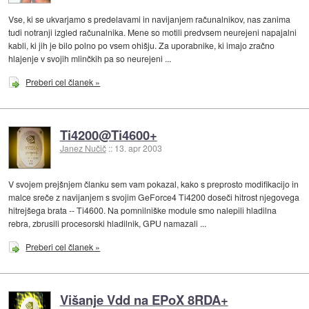
Vse, ki se ukvarjamo s predelavami in navijanjem računalnikov, nas zanima
tudi notranji izgled računalnika. Mene so motili predvsem neurejeni napajalni
kabli, ki jih je bilo polno po vsem ohišju. Za uporabnike, ki imajo zračno
hlajenje v svojih mlinčkih pa so neurejeni ...
Preberi cel članek »
Ti4200@Ti4600+
Janez Nučič
::
13. apr 2003
V svojem prejšnjem članku sem vam pokazal, kako s preprosto modifikacijo in
malce sreče z navijanjem s svojim GeForce4 Ti4200 doseči hitrost njegovega
hitrejšega brata -- Ti4600. Na pomnilniške module smo nalepili hladilna
rebra, zbrusili procesorski hladilnik, GPU namazali ...
Preberi cel članek »
Višanje Vdd na EPoX 8RDA+