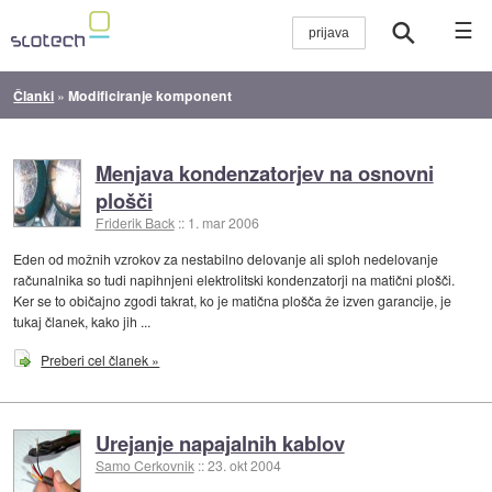
☰
Članki
»
Modificiranje komponent
Menjava kondenzatorjev na osnovni
plošči
Friderik Back
::
1. mar 2006
Eden od možnih vzrokov za nestabilno delovanje ali sploh nedelovanje
računalnika so tudi napihnjeni elektrolitski kondenzatorji na matični plošči.
Ker se to običajno zgodi takrat, ko je matična plošča že izven garancije, je
tukaj članek, kako jih ...
Preberi cel članek »
Urejanje napajalnih kablov
Samo Cerkovnik
::
23. okt 2004