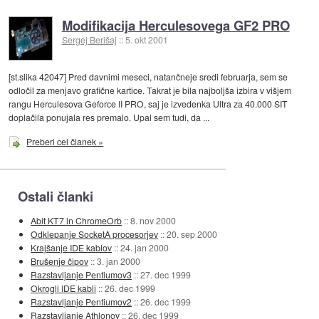
Modifikacija Herculesovega GF2 PRO
Sergej Berišaj
::
5. okt 2001
[st.slika 42047] Pred davnimi meseci, natančneje sredi februarja, sem se
odločil za menjavo grafične kartice. Takrat je bila najboljša izbira v višjem
rangu Herculesova Geforce II PRO, saj je izvedenka Ultra za 40.000 SIT
doplačila ponujala res premalo. Upal sem tudi, da ...
Preberi cel članek »
Ostali članki
Abit KT7 in ChromeOrb
::
8. nov 2000
Odklepanje SocketA procesorjev
::
20. sep 2000
Krajšanje IDE kablov
::
24. jan 2000
Brušenje čipov
::
3. jan 2000
Razstavljanje Pentiumov3
::
27. dec 1999
Okrogli IDE kabli
::
26. dec 1999
Razstavljanje Pentiumov2
::
26. dec 1999
Razstavljanje Athlonov
::
26. dec 1999