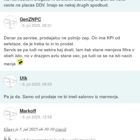
vsote ne placas DDV. Imajo se nekaj drugih spodbud.
GenZNPC
::
6. jul 2025, 08:31
Denar za servise, prodajalcu ne polnijo zep. On ima KPI od
sefetaze, da je treba to in to prodat.
Servis se pa tudi ne sekira kaj dosti, tam itak stane menjava filtra v
obeh isto, no v drazjem avtu stane vec, pa tudi ce se na isti nacin
menja
Utk
::
6. jul 2025, 08:59
Pa ja da. Samo od prodaje ne bi imeli salonov iz marmorja.
Markoff
::
6. jul 2025, 12:58
Glugy
je
5. jul 2025 ob 10:10
izjavil
:
Se vid da po razvitosti še vedno cepljamo zadaj.