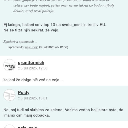
celice, ker bodo najbolj prišle prav ravno takrat ko bodo najbolj
delale; torej sredi poletja.
Ej kolega, Italjani so v top 10 na svetu_osmi in tretji v EU.
Ne se ti za njih sekirat, že vejo.
Zgodovina sprememb…
spremenilo:
nejc_nejc
(
5. jul 2025 ob 12:58
)
gruntfürmich
::
5. jul 2025, 12:58
italjani že dolgo nič več ne vejo...
Poldy
::
5. jul 2025, 13:01
No, saj tudi mi skrbimo za zeleno. Vozimo vedno bolj stare avte, da
imamo čim manj odpadka.
nejc_nejc