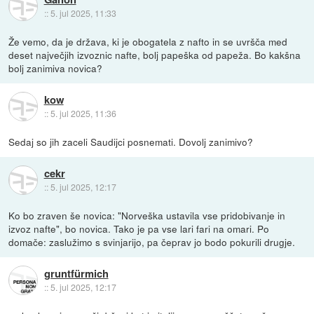
::
5. jul 2025, 11:33
Že vemo, da je država, ki je obogatela z nafto in se uvršča med
deset največjih izvoznic nafte, bolj papeška od papeža. Bo kakšna
bolj zanimiva novica?
kow
::
5. jul 2025, 11:36
Sedaj so jih zaceli Saudijci posnemati. Dovolj zanimivo?
cekr
::
5. jul 2025, 12:17
Ko bo zraven še novica: "Norveška ustavila vse pridobivanje in
izvoz nafte", bo novica. Tako je pa vse lari fari na omari. Po
domače: zaslužimo s svinjarijo, pa čeprav jo bodo pokurili drugje.
gruntfürmich
::
5. jul 2025, 12:17