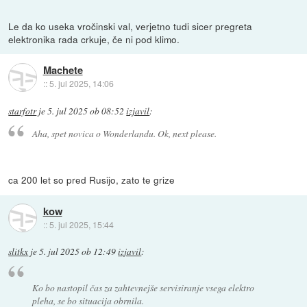
Le da ko useka vročinski val, verjetno tudi sicer pregreta
elektronika rada crkuje, če ni pod klimo.
Machete
::
5. jul 2025, 14:06
starfotr
je
5. jul 2025 ob 08:52
izjavil
:
Aha, spet novica o Wonderlandu. Ok, next please.
ca 200 let so pred Rusijo, zato te grize
kow
::
5. jul 2025, 15:44
slitkx
je
5. jul 2025 ob 12:49
izjavil
:
Ko bo nastopil čas za zahtevnejše servisiranje vsega elektro
pleha, se bo situacija obrnila.