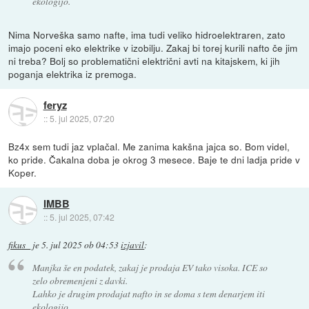
ekologijo.
Nima Norveška samo nafte, ima tudi veliko hidroelektraren, zato
imajo poceni eko elektrike v izobilju. Zakaj bi torej kurili nafto če jim
ni treba? Bolj so problematični električni avti na kitajskem, ki jih
poganja elektrika iz premoga.
feryz
::
5. jul 2025, 07:20
Bz4x sem tudi jaz vplačal. Me zanima kakšna jajca so. Bom videl,
ko pride. Čakalna doba je okrog 3 mesece. Baje te dni ladja pride v
Koper.
IMBB
::
5. jul 2025, 07:42
fikus_
je
5. jul 2025 ob 04:53
izjavil
:
Manjka še en podatek, zakaj je prodaja EV tako visoka. ICE so
zelo obremenjeni z davki.
Lahko je drugim prodajat nafto in se doma s tem denarjem iti
ekologijo.