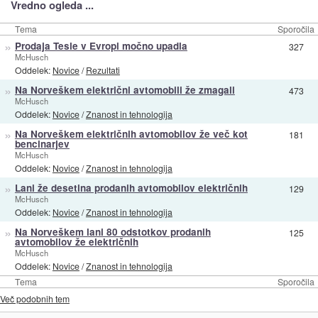
Vredno ogleda ...
Tema
Sporočila
»
Prodaja Tesle v Evropi močno upadla
327
McHusch
Oddelek:
Novice
/
Rezultati
»
Na Norveškem električni avtomobili že zmagali
473
McHusch
Oddelek:
Novice
/
Znanost in tehnologija
»
Na Norveškem električnih avtomobilov že več kot
181
bencinarjev
McHusch
Oddelek:
Novice
/
Znanost in tehnologija
»
Lani že desetina prodanih avtomobilov električnih
129
McHusch
Oddelek:
Novice
/
Znanost in tehnologija
»
Na Norveškem lani 80 odstotkov prodanih
125
avtomobilov že električnih
McHusch
Oddelek:
Novice
/
Znanost in tehnologija
Tema
Sporočila
Več podobnih tem