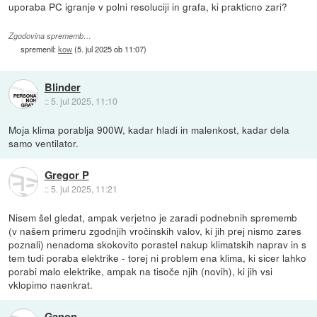
uporaba PC igranje v polni resoluciji in grafa, ki prakticno zari?
Zgodovina sprememb…
spremenil:
kow
(
5. jul 2025 ob 11:07
)
Blinder
::
5. jul 2025, 11:10
Moja klima porablja 900W, kadar hladi in malenkost, kadar dela
samo ventilator.
Gregor P
::
5. jul 2025, 11:21
Nisem šel gledat, ampak verjetno je zaradi podnebnih sprememb
(v našem primeru zgodnjih vročinskih valov, ki jih prej nismo zares
poznali) nenadoma skokovito porastel nakup klimatskih naprav in s
tem tudi poraba elektrike - torej ni problem ena klima, ki sicer lahko
porabi malo elektrike, ampak na tisoče njih (novih), ki jih vsi
vklopimo naenkrat.
Ganon