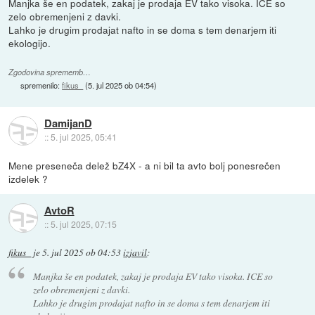
Manjka še en podatek, zakaj je prodaja EV tako visoka. ICE so
zelo obremenjeni z davki.
Lahko je drugim prodajat nafto in se doma s tem denarjem iti
ekologijo.
Zgodovina sprememb…
spremenilo:
fikus_
(
5. jul 2025 ob 04:54
)
DamijanD
::
5. jul 2025, 05:41
Mene preseneča delež bZ4X - a ni bil ta avto bolj ponesrečen
izdelek ?
AvtoR
::
5. jul 2025, 07:15
fikus_
je
5. jul 2025 ob 04:53
izjavil
:
Manjka še en podatek, zakaj je prodaja EV tako visoka. ICE so
zelo obremenjeni z davki.
Lahko je drugim prodajat nafto in se doma s tem denarjem iti