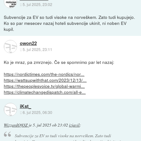
::
5. jul 2025, 23:02
Subvencije za EV so tudi visoke na norveškem. Zato tudi kupujejo.
Ko so par mesecev nazaj hoteli subvencije ukinit, ni noben EV
kupil.
owon22
::
5. jul 2025, 23:11
Ko je mraz, pa zmrznejo. Če se spomnimo par let nazaj:
https://nordictimes.com/the-nordics/nor...
https://wattsupwiththat.com/2023/12/13/...
https://thepeoplesvoice.tv/global-warmi...
https://climatechangedispatch.com/all-e...
iKst_
::
6. jul 2025, 06:30
WizzardOfOZ
je
5. jul 2025 ob 23:02
izjavil
:
Subvencije za EV so tudi visoke na norveškem. Zato tudi