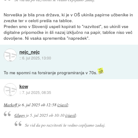
Norveška je bila prva država, ki je v OŠ ukinila papirne učbenike in
zvezke ter v celoti prešla na tablice.
Preden smo v Sloveniji uspeli kopirati to "razvitost", so ukinili vse
digitalne pripomočke in šli nazaj izključno na papir, tablice niso več
dovoljene. Ni vsaka sprememba "napredek".
nejc_nejc
::
6. jul 2025, 13:00
To me spomni na forsiranje programiranja v 70s.
kow
::
7. jul 2025, 08:35
Markoff
je
6. jul 2025 ob 12:58
izjavil
:
Glugy
je
5. jul 2025 ob 10:10
izjavil
:
Se vid da po razvitosti še vedno cepljamo zadaj.