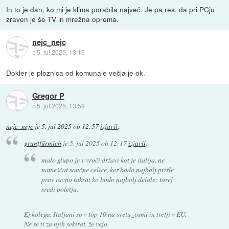
In to je dan, ko mi je klima porabila največ. Je pa res, da pri PCju
zraven je še TV in mrežna oprema.
nejc_nejc
::
5. jul 2025, 13:16
Dokler je ploznica od komunale večja je ok.
Gregor P
::
5. jul 2025, 13:59
nejc_nejc
je
5. jul 2025 ob 12:57
izjavil
:
gruntfürmich
je
5. jul 2025 ob 12:17
izjavil
:
malo glupo je v vroči državi kot je italija, ne
nameščat sončne celice, ker bodo najbolj prišle
prav ravno takrat ko bodo najbolj delale; torej
sredi poletja.
Ej kolega, Italjani so v top 10 na svetu_osmi in tretji v EU.
Ne se ti za njih sekirat, že vejo.