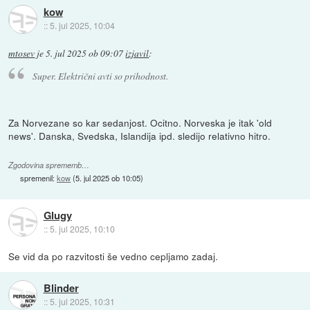
kow
::
5. jul 2025, 10:04
mtosev
je
5. jul 2025 ob 09:07
izjavil
:
Super. Električni avti so prihodnost.
Za Norvezane so kar sedanjost. Ocitno. Norveska je itak 'old
news'. Danska, Svedska, Islandija ipd. sledijo relativno hitro.
Zgodovina sprememb…
spremenil:
kow
(
5. jul 2025 ob 10:05
)
Glugy
::
5. jul 2025, 10:10
Se vid da po razvitosti še vedno cepljamo zadaj.
Blinder
::
5. jul 2025, 10:31