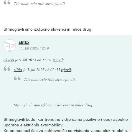
Tile bodo zelo trdo strmoglavili.
Strmoglavli smo izkljucno slovenci in nihce drug.
slitkx
::
5. jul 2025, 12:49
chucki
je
5. jul 2025 ob 12:31
izjavil
:
slitkx
je
5. jul 2025 ob 02:55
izjavil
:
Tile bodo zelo trdo strmoglavili.
Strmoglavli smo izkljucno slovenci in nihce drug.
Strmoglavili bodo, ker trenutno vidijo samo pozitivne (lepe) aspekte
uporabe električnih avtomobilov.
Ko bo nastopil čas za zahtevnejše servisiranje vsega elektro pleha,