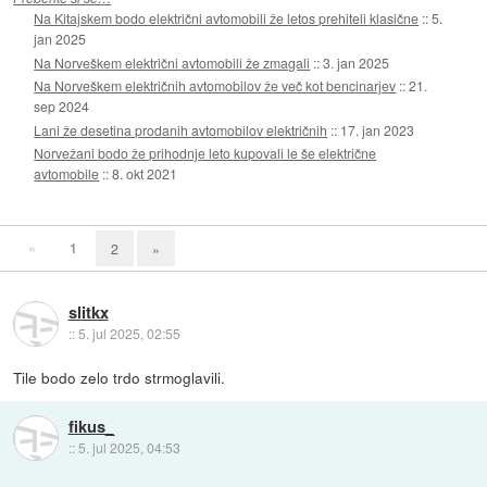
Na Kitajskem bodo električni avtomobili že letos prehiteli klasične
::
5.
jan 2025
Na Norveškem električni avtomobili že zmagali
::
3. jan 2025
Na Norveškem električnih avtomobilov že več kot bencinarjev
::
21.
sep 2024
Lani že desetina prodanih avtomobilov električnih
::
17. jan 2023
Norvežani bodo že prihodnje leto kupovali le še električne
avtomobile
::
8. okt 2021
«
1
2
»
slitkx
::
5. jul 2025, 02:55
Tile bodo zelo trdo strmoglavili.
fikus_
::
5. jul 2025, 04:53