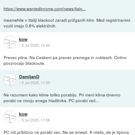
https://www.wantedinrome.com/news/italy...
meanwhile v Italiji blackout zaradi prižganih klim. Med registriranimi
vozili imajo 0.8% električnih.
kow
::
5. jul 2025, 10:40
Prevec plina. Na Ceskem pa prevec premoga in nukleark. Ocitno
povzrocajo blackoute.
DamijanD
::
5. jul 2025, 11:00
Ne razumem kako klime toliko porabijo. Pri meni klima dnevno
porabi na nivoju enega hladilnika. PC porabi več...
kow
::
5. jul 2025, 11:06
PC niti priblizno ne porabi vec. Ne se smesit. A mislis, da je tipicna