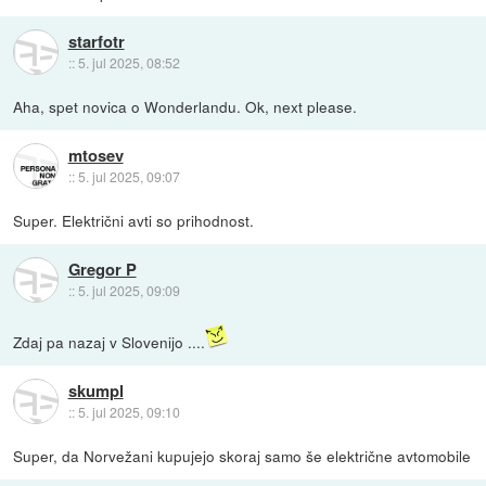
starfotr
::
5. jul 2025, 08:52
Aha, spet novica o Wonderlandu. Ok, next please.
mtosev
::
5. jul 2025, 09:07
Super. Električni avti so prihodnost.
Gregor P
::
5. jul 2025, 09:09
Zdaj pa nazaj v Slovenijo ....
skumpl
::
5. jul 2025, 09:10
Super, da Norvežani kupujejo skoraj samo še električne avtomobile