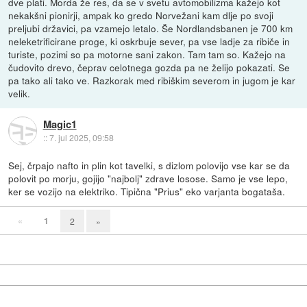
dve plati. Morda že res, da se v svetu avtomobilizma kažejo kot
nekakšni pionirji, ampak ko gredo Norvežani kam dlje po svoji
preljubi državici, pa vzamejo letalo. Še Nordlandsbanen je 700 km
neleketrificirane proge, ki oskrbuje sever, pa vse ladje za ribiče in
turiste, pozimi so pa motorne sani zakon. Tam tam so. Kažejo na
čudovito drevo, čeprav celotnega gozda pa ne želijo pokazati. Se
pa tako ali tako ve. Razkorak med ribiškim severom in jugom je kar
velik.
Magic1
::
7. jul 2025, 09:58
Sej, črpajo nafto in plin kot tavelki, s dizlom polovijo vse kar se da
polovit po morju, gojijo "najbolj" zdrave losose. Samo je vse lepo,
ker se vozijo na elektriko. Tipična "Prius" eko varjanta bogataša.
«
1
2
»