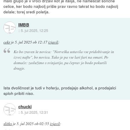
malo glupo je v vroči državi kot je italija, ne nameščat sončne
celice, ker bodo najbolj prišle prav ravno takrat ko bodo najbolj
delale; torej sredi poletja.
IMBB
::
5. jul 2025, 12:25
cekr
je
5. jul 2025 ob 12:17
izjavil
:
Ko bo zraven še novica: "Norveška ustavila vse pridobivanje in
izvoz nafte", bo novica. Tako je pa vse lari fari na omari. Po
domače: zaslužimo s svinjarijo, pa čeprav jo bodo pokurili
drugje.
Ista dvoličnost je tudi v hoferju, prodajajo alkohol, a prodajalci
sploh pribiti niso.
chucki
::
5. jul 2025, 12:31
slitkx
je
5. jul 2025 ob 02:55
izjavil
: