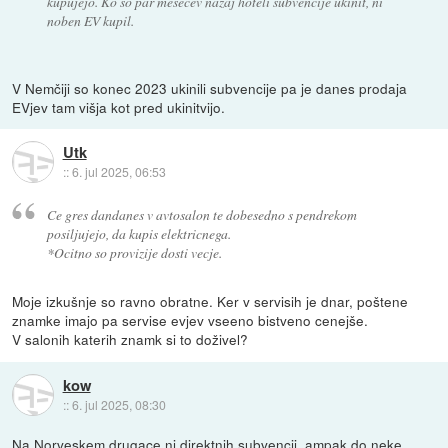
kupujejo. Ko so par mesecev nazaj hoteli subvencije ukinit, ni
noben EV kupil.
V Nemčiji so konec 2023 ukinili subvencije pa je danes prodaja
EVjev tam višja kot pred ukinitvijo.
Utk
::
6. jul 2025, 06:53
Ce gres dandanes v avtosalon te dobesedno s pendrekom
posiljujejo, da kupis elektricnega.
*Ocitno so provizije dosti vecje.
Moje izkušnje so ravno obratne. Ker v servisih je dnar, poštene
znamke imajo pa servise evjev vseeno bistveno cenejše.
V salonih katerih znamk si to doživel?
kow
::
6. jul 2025, 08:30
Na Norveskem drugace ni direktnih subvencij, ampak do neke