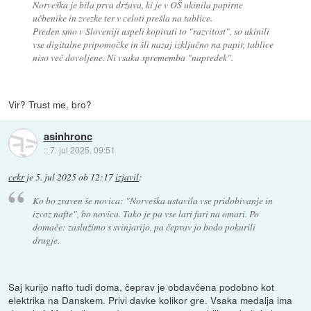
Norveška je bila prva država, ki je v OŠ ukinila papirne
učbenike in zvezke ter v celoti prešla na tablice.
Preden smo v Sloveniji uspeli kopirati to "razvitost", so ukinili
vse digitalne pripomočke in šli nazaj izključno na papir, tablice
niso več dovoljene. Ni vsaka sprememba "napredek".
Vir? Trust me, bro?
asinhronc
::
7. jul 2025, 09:51
cekr
je
5. jul 2025 ob 12:17
izjavil
:
Ko bo zraven še novica: "Norveška ustavila vse pridobivanje in
izvoz nafte", bo novica. Tako je pa vse lari fari na omari. Po
domače: zaslužimo s svinjarijo, pa čeprav jo bodo pokurili
drugje.
Saj kurijo nafto tudi doma, čeprav je obdavčena podobno kot
elektrika na Danskem. Privi davke kolikor gre. Vsaka medalja ima