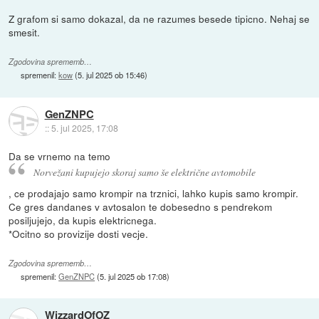
Z grafom si samo dokazal, da ne razumes besede tipicno. Nehaj se
smesit.
Zgodovina sprememb…
spremenil:
kow
(
5. jul 2025 ob 15:46
)
GenZNPC
::
5. jul 2025, 17:08
Da se vrnemo na temo
Norvežani kupujejo skoraj samo še električne avtomobile
, ce prodajajo samo krompir na trznici, lahko kupis samo krompir.
Ce gres dandanes v avtosalon te dobesedno s pendrekom
posiljujejo, da kupis elektricnega.
*Ocitno so provizije dosti vecje.
Zgodovina sprememb…
spremenil:
GenZNPC
(
5. jul 2025 ob 17:08
)
WizzardOfOZ