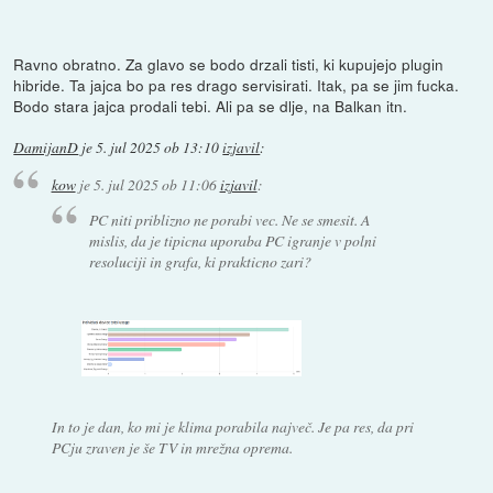
Ravno obratno. Za glavo se bodo drzali tisti, ki kupujejo plugin
hibride. Ta jajca bo pa res drago servisirati. Itak, pa se jim fucka.
Bodo stara jajca prodali tebi. Ali pa se dlje, na Balkan itn.
DamijanD
je
5. jul 2025 ob 13:10
izjavil
:
kow
je
5. jul 2025 ob 11:06
izjavil
:
PC niti priblizno ne porabi vec. Ne se smesit. A
mislis, da je tipicna uporaba PC igranje v polni
resoluciji in grafa, ki prakticno zari?
In to je dan, ko mi je klima porabila največ. Je pa res, da pri
PCju zraven je še TV in mrežna oprema.