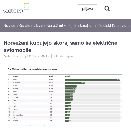
☰
Novice
»
Ostale najave
»
Norvežani kupujejo skoraj samo še električne avtomobile
Norvežani kupujejo skoraj samo še električne
avtomobile
Matej Huš
::
5. jul 2025
ob 00:47
Ostale najave