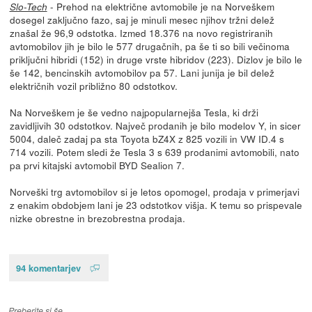
- Prehod na električne avtomobile je na Norveškem
Slo-Tech
dosegel zaključno fazo, saj je minuli mesec njihov tržni delež
znašal že 96,9 odstotka. Izmed 18.376 na novo registriranih
avtomobilov jih je bilo le 577 drugačnih, pa še ti so bili večinoma
priključni hibridi (152) in druge vrste hibridov (223). Dizlov je bilo le
še 142, bencinskih avtomobilov pa 57. Lani junija je bil delež
električnih vozil približno 80 odstotkov.
Na Norveškem je še vedno najpopularnejša Tesla, ki drži
zavidljivih 30 odstotkov. Največ prodanih je bilo modelov Y, in sicer
5004, daleč zadaj pa sta Toyota bZ4X z 825 vozili in VW ID.4 s
714 vozili. Potem sledi že Tesla 3 s 639 prodanimi avtomobili, nato
pa prvi kitajski avtomobil BYD Sealion 7.
Norveški trg avtomobilov si je letos opomogel, prodaja v primerjavi
z enakim obdobjem lani je 23 odstotkov višja. K temu so prispevale
nizke obrestne in brezobrestna prodaja.
94 komentarjev
Preberite si še…