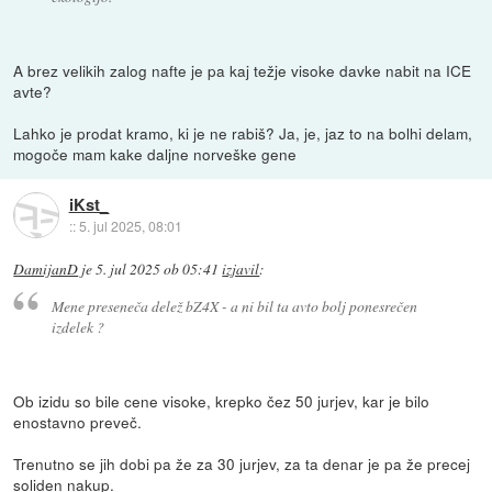
A brez velikih zalog nafte je pa kaj težje visoke davke nabit na ICE
avte?
Lahko je prodat kramo, ki je ne rabiš? Ja, je, jaz to na bolhi delam,
mogoče mam kake daljne norveške gene
iKst_
::
5. jul 2025, 08:01
DamijanD
je
5. jul 2025 ob 05:41
izjavil
:
Mene preseneča delež bZ4X - a ni bil ta avto bolj ponesrečen
izdelek ?
Ob izidu so bile cene visoke, krepko čez 50 jurjev, kar je bilo
enostavno preveč.
Trenutno se jih dobi pa že za 30 jurjev, za ta denar je pa že precej
soliden nakup.