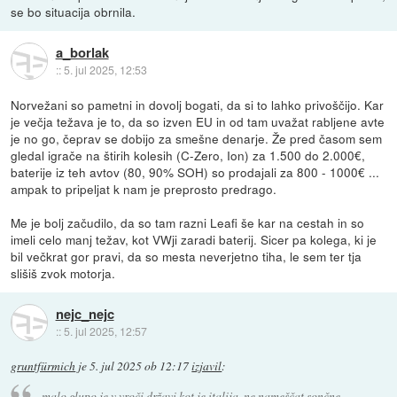
se bo situacija obrnila.
a_borlak
::
5. jul 2025, 12:53
Norvežani so pametni in dovolj bogati, da si to lahko privoščijo. Kar
je večja težava je to, da so izven EU in od tam uvažat rabljene avte
je no go, čeprav se dobijo za smešne denarje. Že pred časom sem
gledal igrače na štirih kolesih (C-Zero, Ion) za 1.500 do 2.000€,
baterije iz teh avtov (80, 90% SOH) so prodajali za 800 - 1000€ ...
ampak to pripeljat k nam je preprosto predrago.
Me je bolj začudilo, da so tam razni Leafi še kar na cestah in so
imeli celo manj težav, kot VWji zaradi baterij. Sicer pa kolega, ki je
bil večkrat gor pravi, da so mesta neverjetno tiha, le sem ter tja
slišiš zvok motorja.
nejc_nejc
::
5. jul 2025, 12:57
gruntfürmich
je
5. jul 2025 ob 12:17
izjavil
:
malo glupo je v vroči državi kot je italija, ne nameščat sončne