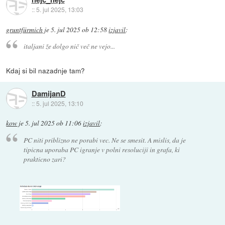
::
5. jul 2025, 13:03
gruntfürmich
je
5. jul 2025 ob 12:58
izjavil
:
italjani že dolgo nič več ne vejo...
Kdaj si bil nazadnje tam?
DamijanD
::
5. jul 2025, 13:10
kow
je
5. jul 2025 ob 11:06
izjavil
:
PC niti priblizno ne porabi vec. Ne se smesit. A mislis, da je
tipicna uporaba PC igranje v polni resoluciji in grafa, ki
prakticno zari?