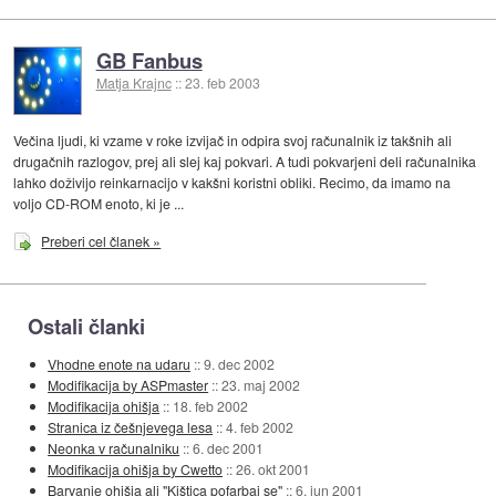
GB Fanbus
Matja Krajnc
::
23. feb 2003
Večina ljudi, ki vzame v roke izvijač in odpira svoj računalnik iz takšnih ali
drugačnih razlogov, prej ali slej kaj pokvari. A tudi pokvarjeni deli računalnika
lahko doživijo reinkarnacijo v kakšni koristni obliki. Recimo, da imamo na
voljo CD-ROM enoto, ki je ...
Preberi cel članek »
Ostali članki
Vhodne enote na udaru
::
9. dec 2002
Modifikacija by ASPmaster
::
23. maj 2002
Modifikacija ohišja
::
18. feb 2002
Stranica iz češnjevega lesa
::
4. feb 2002
Neonka v računalniku
::
6. dec 2001
Modifikacija ohišja by Cwetto
::
26. okt 2001
Barvanje ohišja ali "Kištica pofarbaj se"
::
6. jun 2001