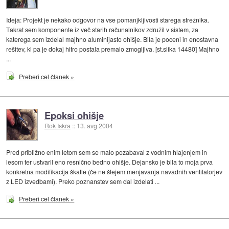
Ideja: Projekt je nekako odgovor na vse pomanjkljivosti starega strežnika.
Takrat sem komponente iz več starih računalnikov združil v sistem, za
katerega sem izdelal majhno aluminijasto ohišje. Bila je poceni in enostavna
rešitev, ki pa je dokaj hitro postala premalo zmogljiva. [st.slika 14480] Majhno
...
Preberi cel članek »
Epoksi ohišje
Rok Iskra
::
13. avg 2004
Pred približno enim letom sem se malo pozabaval z vodnim hlajenjem in
lesom ter ustvaril eno resnično bedno ohišje. Dejansko je bila to moja prva
konkretna modifikacija škatle (če ne štejem menjavanja navadnih ventilatorjev
z LED izvedbami). Preko poznanstev sem dal izdelati ...
Preberi cel članek »