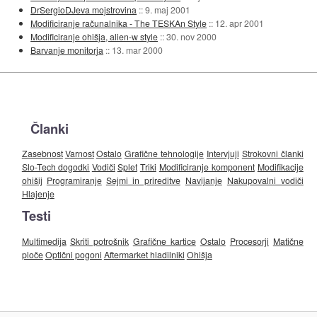
DrSergioDJeva mojstrovina
::
9. maj 2001
Modificiranje računalnika - The TESKAn Style
::
12. apr 2001
Modificiranje ohišja, alien-w style
::
30. nov 2000
Barvanje monitorja
::
13. mar 2000
Članki
Zasebnost
Varnost
Ostalo
Grafične tehnologije
Intervjuji
Strokovni članki
Slo-Tech dogodki
Vodiči
Splet
Triki
Modificiranje komponent
Modifikacije
ohišij
Programiranje
Sejmi in prireditve
Navijanje
Nakupovalni vodiči
Hlajenje
Testi
Multimedija
Skriti potrošnik
Grafične kartice
Ostalo
Procesorji
Matične
ploče
Optični pogoni
Aftermarket hladilniki
Ohišja