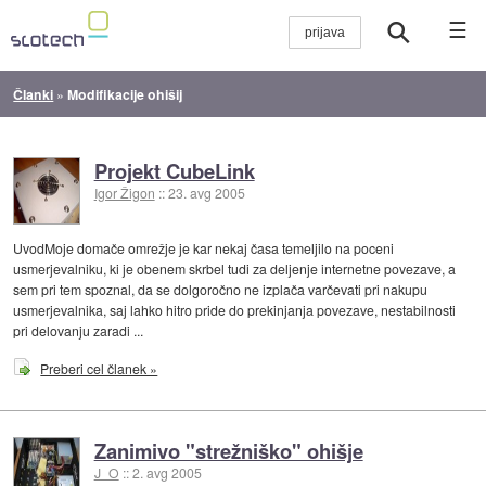
☰
Članki
»
Modifikacije ohišij
Projekt CubeLink
Igor Žigon
::
23. avg 2005
UvodMoje domače omrežje je kar nekaj časa temeljilo na poceni
usmerjevalniku, ki je obenem skrbel tudi za deljenje internetne povezave, a
sem pri tem spoznal, da se dolgoročno ne izplača varčevati pri nakupu
usmerjevalnika, saj lahko hitro pride do prekinjanja povezave, nestabilnosti
pri delovanju zaradi ...
Preberi cel članek »
Zanimivo "strežniško" ohišje
J_O
::
2. avg 2005