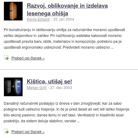
Razvoj, oblikovanje in izdelava
lesenega ohišja
König Edvard
::
25. jan 2004
Pri konstruiranju in oblikovanju ohišja za računalnike moramo upoštevati
veliko dejavnikov in zahtev. Pri načrtovanju estetske kakovosti moramo
upoštevati pravila barv, oblik, materialov in kompozicije, potrebno pa je
upoštevati ergonomsko ustreznost. Predvideti moramo ustrezno ...
Preberi cel članek »
Kištica, utišaj se!
Marjan Grilj
::
27. dec 2003
Današnji računalniki postajajo iz dneva v dan zmogljivejši, kar za sabo
potegne tudi ustrezno hlajenje. In če je pred deset ali več leti lahko hlajenje
bilo skoraj pasivno, danes temu ni več tako. Ventilatorji in hladilniki sicer
poskrbijo, da sistem deluje stabilno, vendar ...
Preberi cel članek »