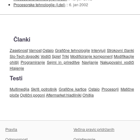
Procesorske tehnologije (I.del)
::
6. jan 2002
Članki
Zasebnost
Varnost
Ostalo
Grafične tehnologije
Intervjuji
Strokovni članki
Slo-Tech dogodki
Vodiči
Splet
Triki
Modificiranje komponent
Modifikacije
ohišij
Programiranje
Sejmi in prireditve
Navijanje
Nakupovalni vodiči
Hlajenje
Testi
Multimedija
Skriti potrošnik
Grafične kartice
Ostalo
Procesorji
Matične
ploče
Optični pogoni
Aftermarket hladilniki
Ohišja
Pravila
Večina pravic pridržanih
Odgovornost
Oglaševanje