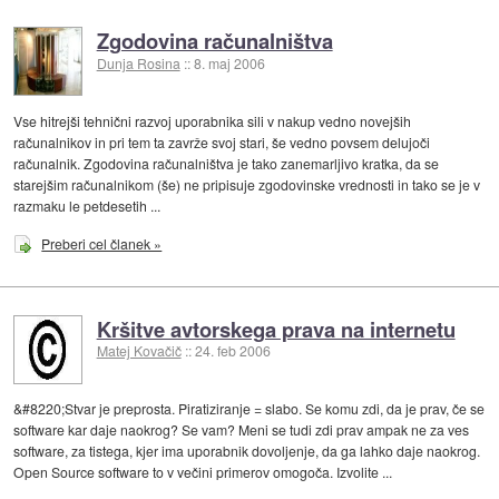
Zgodovina računalništva
Dunja Rosina
::
8. maj 2006
Vse hitrejši tehnični razvoj uporabnika sili v nakup vedno novejših
računalnikov in pri tem ta zavrže svoj stari, še vedno povsem delujoči
računalnik. Zgodovina računalništva je tako zanemarljivo kratka, da se
starejšim računalnikom (še) ne pripisuje zgodovinske vrednosti in tako se je v
razmaku le petdesetih ...
Preberi cel članek »
Kršitve avtorskega prava na internetu
Matej Kovačič
::
24. feb 2006
&#8220;Stvar je preprosta. Piratiziranje = slabo. Se komu zdi, da je prav, če se
software kar daje naokrog? Se vam? Meni se tudi zdi prav ampak ne za ves
software, za tistega, kjer ima uporabnik dovoljenje, da ga lahko daje naokrog.
Open Source software to v večini primerov omogoča. Izvolite ...