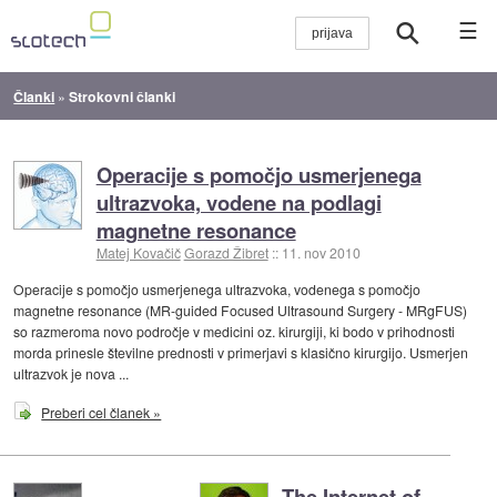
☰
Članki
»
Strokovni članki
Operacije s pomočjo usmerjenega
ultrazvoka, vodene na podlagi
magnetne resonance
Matej Kovačič
Gorazd Žibret
::
11. nov 2010
Operacije s pomočjo usmerjenega ultrazvoka, vodenega s pomočjo
magnetne resonance (MR-guided Focused Ultrasound Surgery - MRgFUS)
so razmeroma novo področje v medicini oz. kirurgiji, ki bodo v prihodnosti
morda prinesle številne prednosti v primerjavi s klasično kirurgijo. Usmerjen
ultrazvok je nova ...
Preberi cel članek »
The Internet of