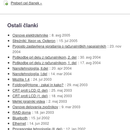
Preberi cel članek »
Ostali članki
Osnove elektrotehnike
::
8. avg 2005
Strežniki: Xeon vs. Opteron
::
15. jul 2005
Pogosto zastavljena vprašanja o računalniških napajalnikih
::
23. nov
2004
Poškodbe pri delu z računalnikom, 2. del
::
30. avg 2004
Poškodbe pri delu z računalnikom, 1. del
::
17. avg 2004
Nanotehnologija, II.del
::
20. apr 2004
Nanotehnologija, I.del
::
14. mar 2004
Mozilla 1.4
::
24. jul 2003
Folding@Home - zakaj in kako?
::
29. maj 2003
CRT proti LCD (2. del)
::
25. maj 2003
CRT proti LCD (1. del)
::
18. maj 2003
Mehki igralniki videa
::
2. maj 2003
Osnove delovanja zvočnikov
::
9. mar 2003
RAID doma
::
18. jan 2003
Bluetooth
::
15. jul 2002
Ethernet
::
14. jun 2002
Procesorske tehnologije (II. del)
::
12. jan 2002