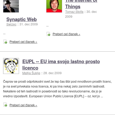
Things
Tomaz Stolfa
::
30. dec
2009
Synaptic Web
Swizec
::
31. dec 2009
...
...
Preberi cel članek »
Preberi cel članek »
EUPL -- EU ima svojo lastno prosto
licenco
Matija Šuklje
::
28. dec 2009
Čeprav se prosti odprtokodni svet že lep čas šibi pod mnoštvom prostih licenc,
je na svet privekala nova licenca, ki pa ima nekaj zelo zanimivih lastnosti.
Nekatere od teh lastnosti in posebnosti so tako revolucionarne, da jo je
vredno izpostaviti. European Union Public Licence [EUPL] -- oz. kot jo ...
Preberi cel članek »