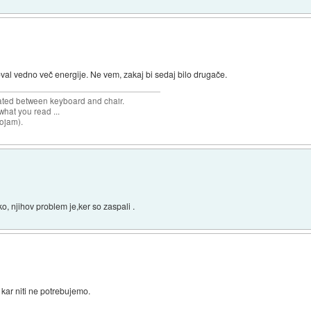
val vedno več energije. Ne vem, zakaj bi sedaj bilo drugače.
cated between keyboard and chair.
hat you read ...
sojam).
o, njihov problem je,ker so zaspali .
j kar niti ne potrebujemo.