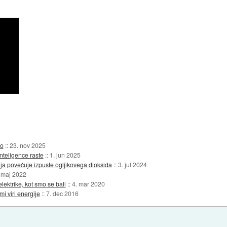
jo
::
23. nov 2025
nteligence raste
::
1. jun 2025
 povečuje izpuste ogljikovega dioksida
::
3. jul 2024
 maj 2022
elektrike, kot smo se bali
::
4. mar 2020
mi viri energije
::
7. dec 2016