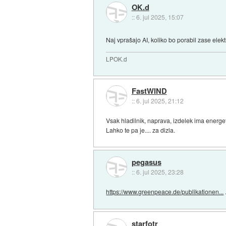
OK.d
::
6. jul 2025, 15:07
Naj vprašajo AI, koliko bo porabil zase elekt
LPOK.d
FastWIND
::
6. jul 2025, 21:12
Vsak hladilnik, naprava, izdelek ima energet
Lahko te pa je.... za dizla.
pegasus
::
6. jul 2025, 23:28
https://www.greenpeace.de/publikationen...
starfotr