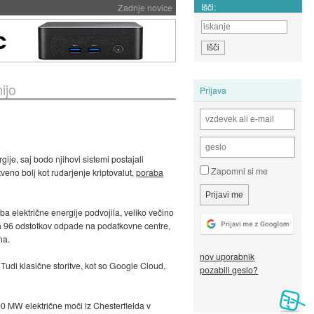
Išči:
Zadnje novice
ijo
Prijava
ije, saj bodo njihovi sistemi postajali
Zapomni si me
veno bolj kot rudarjenje kriptovalut,
poraba
ba električne energije podvojila, veliko večino
ga 96 odstotkov odpade na podatkovne centre,
na.
nov uporabnik
Tudi klasične storitve, kot so Google Cloud,
pozabili geslo?
0 MW električne moči iz Chesterfielda v