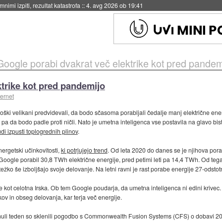
eto za večkratno uporabo
::
4. avg 2026 ob 19:41
Google porabi dvakrat več elektrike kot pred pandem
ktrike kot pred pandemijo
ternet
ški velikani predvidevali, da bodo sčasoma porabljali čedalje manj električne energ
 pa da bodo padle proti ničli. Nato je umetna inteligenca vse postavila na glavo bist
di izpusti toplogrednih plinov
.
nergetski učinkovitosti,
ki potrjujejo trend
. Od leta 2020 do danes se je njihova pora
 Google porabil 30,8 TWh električne energije, pred petimi leti pa 14,4 TWh. Od te
težko še izboljšajo svoje delovanje. Na letni ravni je rast porabe energije 27-odstot
kot celotna Irska. Ob tem Google poudarja, da umetna inteligenca ni edini krivec. 
ov in obseg delovanja, kar terja več energije.
 Minuli teden so sklenili pogodbo s Commonwealth Fusion Systems (CFS) o dobavi 20