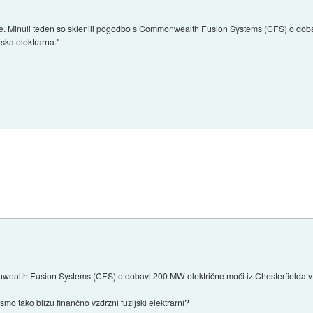
najde. Minuli teden so sklenili pogodbo s Commonwealth Fusion Systems (CFS) o dob
jska elektrarna."
ealth Fusion Systems (CFS) o dobavi 200 MW električne moči iz Chesterfielda v Vir
 smo tako blizu finančno vzdržni fuzijski elektrarni?