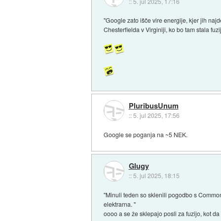
::
5. jul 2025, 17:16
"Google zato išče vire energije, kjer jih 
Chesterfielda v Virginiji, ko bo tam stala fuzi
PluribusUnum
::
5. jul 2025, 17:56
Google se poganja na ~5 NEK.
Glugy
::
5. jul 2025, 18:15
"Minuli teden so sklenili pogodbo s Commonw
elektrarna. "
oooo a se že sklepajo posli za fuzijo, kot da