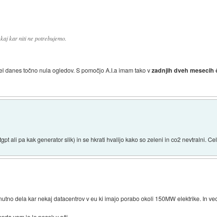
ekaj kar niti ne potrebujemo.
 imel danes točno nula ogledov. S pomočjo A.I.a imam tako v
zadnjih dveh mesecih č
gpt ali pa kak generator slik) in se hkrati hvalijo kako so zeleni in co2 nevtralni. C
nutno dela kar nekaj datacentrov v eu ki imajo porabo okoli 150MW elektrike. In v
ganda vam je le pesek v oči.