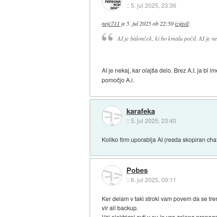
::
5. jul 2025, 23:36
nejc711
je
5. jul 2025 ob 22:50
izjavil
:
AI je balonček, ki bo kmalu počil. AI je n
AI je nekaj, kar olajša delo. Brez A.I. ja bi
pomočjo A.i.
karafeka
::
5. jul 2025, 23:40
Koliko firm uporablja AI (resda skopiran chat
Pobes
::
6. jul 2025, 09:11
Ker delam v taki stroki vam povem da se tre
vir ali backup.
Vsi elektricni avti v eu in vsa zelena propa