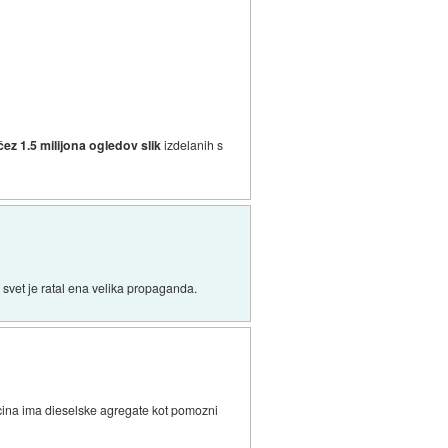
ez 1.5 milijona ogledov slik
izdelanih s
el svet je ratal ena velika propaganda.
ecina ima dieselske agregate kot pomozni