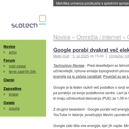
Evropska vesoljska agencija razvija svojo rak
Novice
»
Omrežja / internet
»
Novice
Google porabi dvakrat več ele
arhiv
Matej Huš
::
5. jul 2025
ob 15:43
Omrežja / in
Forum
Technology Review
- Pred desetletjem so tehnolo
mali oglasi
učinkovitejši, njihove emisije toplogrednih plinov
teme zadnjih 24h
energije pa je začela naraščati
.
Povečali so se tu
Članki
Google je ta teden razkril več podatkov o svoji e
Zaposlitve
pa porabijo za svoje podatkovne centre. Lani je
brskaj
ki imajo učinkovitost delovanja (PUE) že 1,09 in 
Ostalo
pravila
Z drugimi besedami - Google porabi več energije 
YouTube in iskanje, povečujejo število uporabnik
Google zato išče vire energije, kjer jih najde.