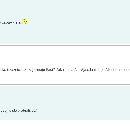
rike čez 10 let
sko izkaznico.. Zakaj nimajo Sasi? Zakaj nima AI... Aja o tem da je AI enormen potro
... sej to ste prebrali, da?