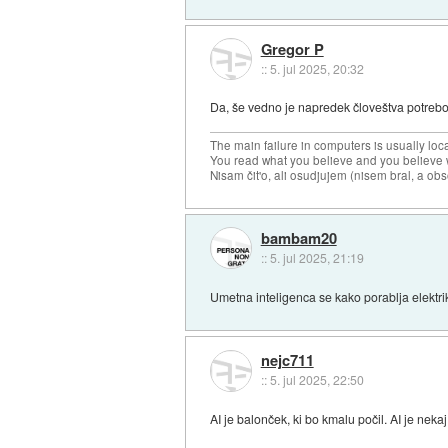
Gregor P
::
5. jul 2025, 20:32
Da, še vedno je napredek človeštva potrebo
The main failure in computers is usually lo
You read what you believe and you believe w
Nisam čit'o, ali osudjujem (nisem bral, a ob
bambam20
::
5. jul 2025, 21:19
Umetna inteligenca se kako porablja elektrik
nejc711
::
5. jul 2025, 22:50
AI je balonček, ki bo kmalu počil. AI je neka