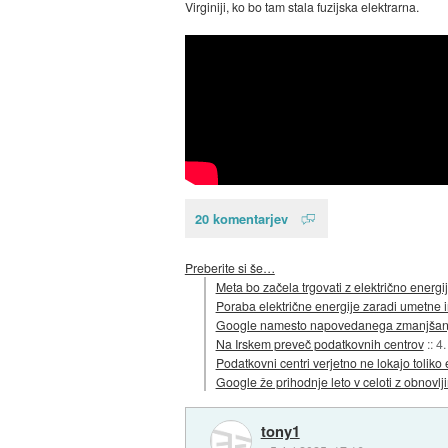
Virginiji, ko bo tam stala fuzijska elektrarna.
20 komentarjev
Preberite si še…
Meta bo začela trgovati z električno energi
Poraba električne energije zaradi umetne i
Google namesto napovedanega zmanjšanja
Na Irskem preveč podatkovnih centrov
::
4.
Podatkovni centri verjetno ne lokajo toliko 
Google že prihodnje leto v celoti z obnovlji
tony1