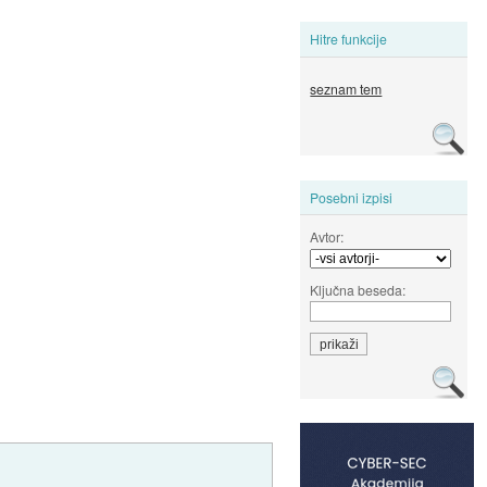
Hitre funkcije
seznam tem
Posebni izpisi
Avtor:
Ključna beseda: