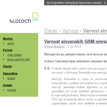
Na lingvistični olimpijadi letos brez medalj
::
4.
Članki
»
Varnost
»
Varnost sl
Novice
Varnost slovenskih GSM omrež
arhiv
Primoz Bratanic
::
2. jul 2012
Forum
Štirinajst dni po zadnjem članku na to temo je ča
mali oglasi
teme zadnjih 24h
S strani Tušmobila kljub večkratnim obljubam še
Članki
V članku Zaradi slabe zaščite omrežja mogoče pr
neresnice o delovanju Tušmobilovega omrežja.
Zaposlitve
brskaj
Omrežje Tušmobila je varno in zavarovan
primerljivimi z ostalimi slovenskimi in evrop
Ostalo
omrežje, uporablja kodirni algoritem za za
pravila
uporabljen pri večini mobilnih operaterjev 
Evropo tudi predviden. Določeni tipi terminal
A5/3, kar predstavlja glavni razlog za upora
zagotavljanju zaščite med mobilnim terminal