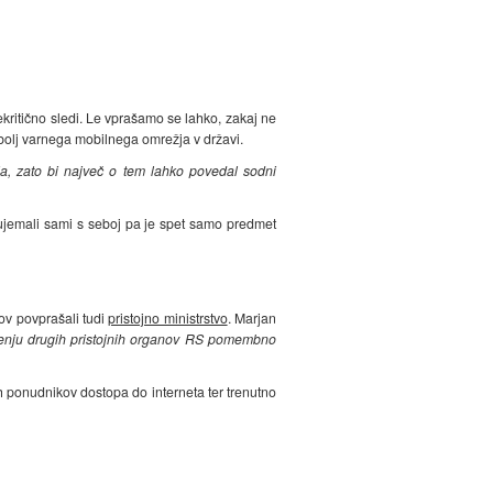
kritično sledi. Le vprašamo se lahko, zakaj ne
bolj varnega mobilnega omrežja v državi.
čja, zato bi največ o tem lahko povedal sodni
i ujemali sami s seboj pa je spet samo predmet
ov povprašali tudi
pristojno ministrstvo
. Marjan
enju drugih pristojnih organov RS pomembno
h ponudnikov dostopa do interneta ter trenutno