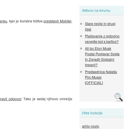
Aktivno na forumu
lanku
, kjer je tovrstne trditve
predstavil Mobitel
,
Stare revije in drugi
časi
Plačevanje z gotovino
cenejše kot s kartico?
Ali bo Elon Musk
Postal Poglavar Sveta
In Zgradil Globalni
Imperij?
Predsednica Nataša
Pirc Musar
[OFFICIAL]
ravil odgovor
. Tako je sedaj njihovo omrežje
Hitre funkcije
arhiv novic