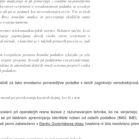
to analizirajo in jih primerjajo z ostalimi razpoložljivimi
ka raven verjetnosti o verodostojnosti podatka, se izvedejo
jo ali pa se podatek kot neverodostojen ovrže. Vse to sledi
Brez temeljite analize in preverjanja okoliščin samo
lo svojega namena.
erater telekomunikacijskih storitev. Nekateri načini, ki so
jejo zagotavljanje dovolj visoke ravni verjetnosti o
di metode, s katerimi se v takšnih primerih poveča oz. tudi
nem evropskem prostoru hramba podatkov izkazala za zelo
za organe pregona. Seveda pa podpiramo vsa prizadevanja,
ijskimi in zakonskimi določili omeji oziroma prepreči vsaka
h podatkov.
listi za tako enostavno ponaredljive podatke v celoti zagotovijo verodostojnost,
h metod pri preiskovanju kaznivih dejanj, ker bi s tem
zaposleni pri operaterjih resne težave z razumevanjem tehnike, ko ne verjamej
aj se pri takšnem spreminjanju identitete noben od ostalih podatkov (IMSI, IMEI,
tudi javno zabeleženo v
članku Gorenjskega glasu
(vsebina ni bila neodvisno preve
topil na prostor za pričanje, ni znal pojasniti, kako bi