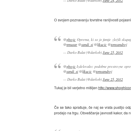
— Darko Bulat (@darkob)
June 24, 2012
O svojem poznavanju tovrstne ranljivosti pojasni
@
gbozic
Oprema, ki so jo fantje zložili skup
@
nmusar
@
sandi_si
@
ljkucic
@
tomsandrej
— Darko Bulat (@darkob)
June 25, 2012
@
gbozic
Izdelovalec podobne prestrezne opre
@
sandi_si
@
ljkucic
@
tomsandrej
— Darko Bulat (@darkob)
June 25, 2012
Tukaj je bil verjetno mišljen
http://www.shoghicom
Če se tako sprašuje, če naj se vrata pustijo od
prodajo na trgu. Obveščanje javnosti kakor, da ni