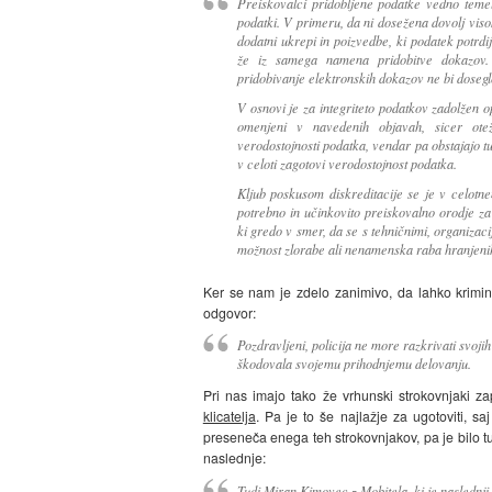
Preiskovalci pridobljene podatke vedno temelji
podatki. V primeru, da ni dosežena dovolj viso
dodatni ukrepi in poizvedbe, ki podatek potrdi
že iz samega namena pridobitve dokazov. 
pridobivanje elektronskih dokazov ne bi doseg
V osnovi je za integriteto podatkov zadolžen op
omenjeni v navedenih objavah, sicer otežu
verodostojnosti podatka, vendar pa obstajajo tu
v celoti zagotovi verodostojnost podatka.
Kljub poskusom diskreditacije se je v celot
potrebno in učinkovito preiskovalno orodje 
ki gredo v smer, da se s tehničnimi, organizac
možnost zlorabe ali nenamenska raba hranjeni
Ker se nam je zdelo zanimivo, da lahko krimina
odgovor:
Pozdravljeni, policija ne more razkrivati svoji
škodovala svojemu prihodnjemu delovanju.
Pri nas imajo tako že vrhunski strokovnjaki 
klicatelja
. Pa je to še najlažje za ugotoviti, s
preseneča enega teh strokovnjakov, pa je bilo 
naslednje:
Tudi Miran Kimovec z Mobitela, ki je naslednji s