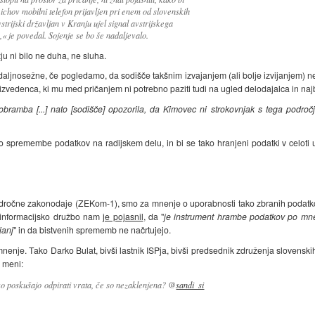
eichov mobilni telefon prijavljen pri enem od slovenskih
strijski državljan v Kranju ujel signal avstrijskega
« je povedal. Sojenje se bo še nadaljevalo.
žju ni bilo ne duha, ne sluha.
daljnosežne, če pogledamo, da sodišče takšnim izvajanjem (ali bolje izvijanjem) ne
zvedenca, ki mu med pričanjem ni potrebno paziti tudi na ugled delodajalca in naj
obramba [...] nato [sodišče] opozorila, da Kimovec ni strokovnjak s tega podro
 do spremembe podatkov na radijskem delu, in bi se tako hranjeni podatki v celot
področne zakonodaje (ZEKom-1), smo za mnenje o uporabnosti tako zbranih podatk
za informacijsko družbo nam
je pojasnil
, da "
je instrument hrambe podatkov po mn
janj
" in da bistvenih sprememb ne načrtujejo.
enje. Tako Darko Bulat, bivši lastnik ISPja, bivši predsednik združenja slovenski
 meni:
ko poskušajo odpirati vrata, če so nezaklenjena? @
sandi_si