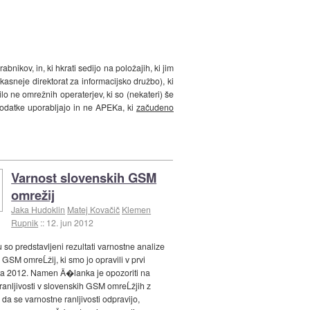
nikov, in, ki hkrati sedijo na položajih, ki jim
kasneje direktorat za informacijsko družbo), ki
 ne omrežnih operaterjev, ki so (nekateri) še
podatke uporabljajo in ne APEKa, ki
začudeno
Varnost slovenskih GSM
omrežij
Jaka Hudoklin
Matej Kovačič
Klemen
Rupnik
::
12. jun 2012
so predstavljeni rezultati varnostne analize
 GSM omreĹžij, ki smo jo opravili v prvi
eta 2012. Namen Ä�lanka je opozoriti na
ranljivosti v slovenskih GSM omreĹžjih z
a se varnostne ranljivosti odpravijo,