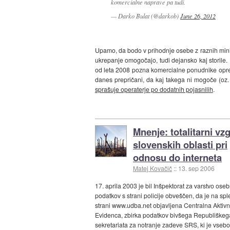
komercialne naprave pa tudi.
— Darko Bulat (@darkob)
June 26, 2012
Upamo, da bodo v prihodnje osebe z raznih ministr
ukrepanje omogočajo, tudi dejansko kaj storile. 
od leta 2008 pozna komercialne ponudnike opreme
danes prepričani, da kaj takega ni mogoče (oz.
sprašuje operaterje po dodatnih pojasnilih
.
Mnenje: totalitarni vzg
slovenskih oblasti pri
odnosu do interneta
Matej Kovačič
::
13. sep 2006
17. aprila 2003 je bil Inšpektorat za varstvo oseb
podatkov s strani policije obveščen, da je na sple
strani www.udba.net objavljena Centralna Aktiv
Evidenca, zbirka podatkov bivšega Republiškeg
sekretariata za notranje zadeve SRS, ki je vseb