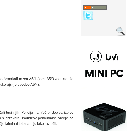
o česarkoli razen A5/1 (torej A5/3 zaenkrat še
 skorajšnjo uvedbo A5/4).
i tudi njih. Policija namreč pridobiva izpise
h naših državnih uradnikov pomembno orodje za
e kriminalitete nam je tako razložil: