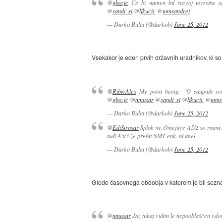
@
gbozic
Če bi namen bil razvoj tovrstne o
@
sandi_si
@
ljkucic
@
tomsandrej
— Darko Bulat (@darkob)
June 25, 2012
Vsekakor je eden prvih državnih uradnikov, ki so
@
RibicAles
My point being: "O zaupnih re
@
gbozic
@
nmusar
@
sandi_si
@
ljkucic
@
toms
— Darko Bulat (@darkob)
June 25, 2012
@
EdiStrosar
Sploh ne.Omejitve A5/2 so znane.
tudi A5/3 že prebit.NMT enk. ni imel.
— Darko Bulat (@darkob)
June 25, 2012
Glede časovnega obdobja v katerem je bil seznanj
@
nmusar
Jaz tukaj vidim le nepooblaščen vdor 