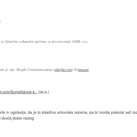
:
aj je klasična vohunska oprema za prestrezanje GSM zvez.
me je npr. Shoghi Communications (
shoghi.com
) @
nmusar
.com/Surveillance-s...
(op.a.)
prta in ugotavlja, da je to klasična vohunska oprema, pa bi morda pokazal več raz
 dovolj dober razlog: