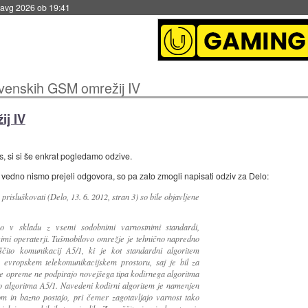
 avg 2026 ob 19:41
ovenskih GSM omrežij IV
ij IV
s, si si še enkrat pogledamo odzive.
 vedno nismo prejeli odgovora, so pa zato zmogli napisati odziv za Delo:
isluškovati (Delo, 13. 6. 2012, stran 3) so bile objavljene
o v skladu z vsemi sodobnimi varnostnimi standardi,
skimi operaterji. Tušmobilovo omrežje je tehnično napredno
ščito komunikacij A5/1, ki je kot standardni algoritem
v evropskem telekomunikacijskem prostoru, saj je bil za
ne opreme ne podpirajo novejšega tipa kodirnega algoritma
bo algoritma A5/1. Navedeni kodirni algoritem je namenjen
om in bazno postajo, pri čemer zagotavljajo varnost tako