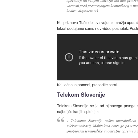
operaterji na svojem omrežju kot tudi proizva
varnosti pred prestrezanjem komunikacij v mob
kodirni algoritem A5.
Kot priznava Tušmobil, v svojem omrežju upora
tokrat dodajamo samo nov video posnetek. Postop
Kaj točno to pomeni, presodite sami.
Telekom Slovenije
Telekom Slovenije se je od njihovega prvega 
najboljše kar jih sploh je:
v Telekomu Slovenije našim uporabnikom 
telekomunikacij, Mobitelovo omrežje pa ustr
zmožnostmi terminalske in omrežne opreme s ci