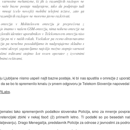
varnostne mehanizme, ki jih iz razumljivih razlogov ne
so naše bazne postaje nadgrajene, tako da podpirajo tudi
 mnogi (celo novejši) mobilni telefoni težave, zato ga
razumljivih razlogov ne moremo javno razkrivati.
ga omrežja v Mobitelovem omrežju je preprečena z
ot jo imamo v našem GSM-omrežju, nima nobeno omrežje na
o zlorabi identitet uporabnikov v Telekomovem omrežju niso
režja pa ni v naših rokah. Vsekakor pa resno obravnavamo
ežja pa nenehno posodabljamo in nadgrajujemo skladno s
vnimi ukrepi zagotavljamo najvišjo možno stopnjo varnosti
šimi trditvami stojimo kot resen operater z izvrstnimi
bnimi rešitvami.
 Ljubljane nismo uspeli najti bazne postaje, ki bi nas spustila v omrežje z uporab
o, da se bo to spremenilo kmalu (v prvem odgovoru je Telekom Slovenije napovedal
RLabs
.
djemalec tako spremenjenih podatkov slovenska Policija, smo za mnenje povprašal
v retencijski zbirki v nekaj tisoč (2) primerih letno. Ti podatki so po beseda
aljevanju). Drago Menegalija, predstavnik Policije za odnose z javnostmi za področj