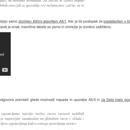
jalci na mobilnih terminalih. Za zaščito in visoko stopnjo
ilnih omrežjih se uporablja več mehanizmov zaščite, ne le
bljajo samo
zlomljen šifrirni algoritem A5/1
. Ker je bil postopek že
predstavljen v č
ek je enak, mavrične tabele so javne in omrežje je izvrstno zaščiteno.
odgovora premislil glede možnosti napada in uporabe A5/3 in
za Delo malo pop
zagotavljamo najvišjo možno raven varnosti mobilnih
eza najstrožjim standardom na globalnim ravni v skladu z
ljem zagotavljanja kakovostnega opravljanja storitev.