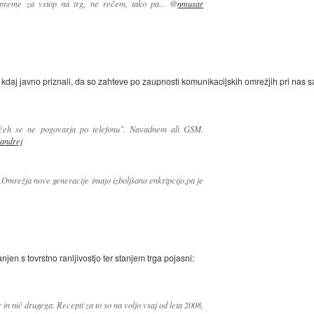
preme za vstop na trg, ne rečem, tako pa... @
nmusar
 kdaj javno priznali, da so zahteve po zaupnosti komunikacijskih omrežjih pri nas 
čeh se ne pogovarja po telefonu". Navadnem ali GSM.
andrej
Omrežja nove generacije imajo izboljšano enkripcijo,pa je
en s tovrstno ranljivostjo ter stanjem trga pojasni:
in nič drugega. Recepti za to so na voljo vsaj od leta 2008,