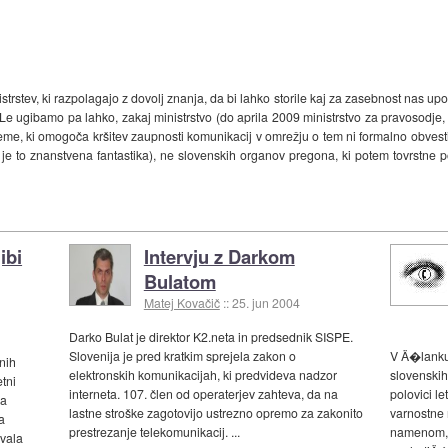
stev, ki razpolagajo z dovolj znanja, da bi lahko storile kaj za zasebnost nas uporab
Le ugibamo pa lahko, zakaj ministrstvo (do aprila 2009 ministrstvo za pravosodje, 
, ki omogoča kršitev zaupnosti komunikacij v omrežju o tem ni formalno obvestilo
 je to znanstvena fantastika), ne slovenskih organov pregona, ki potem tovrstne 
ibi
Intervju z Darkom
Bulatom
Matej Kovačič
::
25. jun 2004
Darko Bulat je direktor K2.neta in predsednik SISPE.
Slovenija je pred kratkim sprejela zakon o
V Ä�lanku 
nih
elektronskih komunikacijah, ki predvideva nadzor
slovenskih
tni
interneta. 107. člen od operaterjev zahteva, da na
polovici l
na
lastne stroške zagotovijo ustrezno opremo za zakonito
varnostne 
a
prestrezanje telekomunikacij. ...
namenom, d
ovala