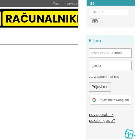
Išči:
Zadnje novice
Prijava
Zapomni si me
nov uporabnik
pozabili geslo?