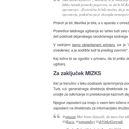
lahko nastali posnetki pogovora, ne da bi bil R
operaterjev. »Teoretično bi bilo možno, da je av
operaterja, praktično pa je skorajda nemogoče,
Prisluh je bil, številka je bila, a o aparatu v omre
Posledice takšnega ugibanja so lahko tudi zelo 
želi poklicati dejanskega neodvisnega sodnega i
V zadnjem
javno objavljenem primeru
, pa je "
izvedenec, a je sodišče tudi ta predlog zavrnilo
".
Kaj točno bi se zgodilo v primeru, da bi prišlo
ugibanj.
Za zaključek MIZKS
Ker je trenutno v teku postopek spreminjanja 
Turk, v.d. generalnega direktorja direktorata 
orodje za odkrivanje in preiskovanje kaznivih de
Njegovi zaposleni pa imajo o vsem tem ločeno mn
zaposleni na direktoratu za informacijsko družbo
@
nmusar
Mar bomo dopustili, da tatovi kar ta
@
ljkucic
@
tomsandrej
@
drVinkoGorenak