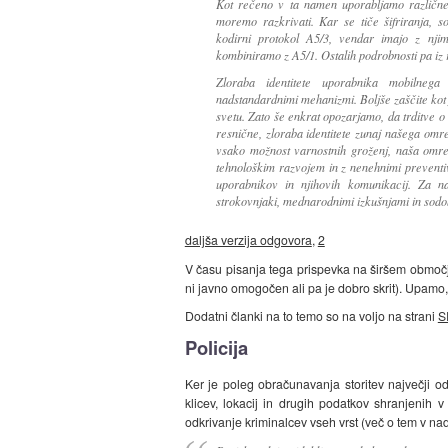
Kot rečeno v ta namen uporabljamo različne 
moremo razkrivati. Kar se tiče šifriranja, 
kodirni protokol A5/3, vendar imajo z njim
kombiniramo z A5/1. Ostalih podrobnosti pa iz 
Zloraba identitete uporabnika mobilne
nadstandardnimi mehanizmi. Boljše zaščite k
svetu. Zato še enkrat opozarjamo, da trditve 
resnične, zloraba identitete zunaj našega om
vsako možnost varnostnih groženj, naša omr
tehnološkim razvojem in z nenehnimi preventi
uporabnikov in njihovih komunikacij. Za na
strokovnjaki, mednarodnimi izkušnjami in sodo
daljša verzija odgovora
,
2
V času pisanja tega prispevka na širšem območju
ni javno omogočen ali pa je dobro skrit). Upam
Dodatni članki na to temo so na voljo na strani
S
Policija
Ker je poleg obračunavanja storitev največji o
klicev, lokacij in drugih podatkov shranjenih 
odkrivanje kriminalcev vseh vrst (več o tem v nad