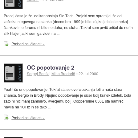
Precej časa je že, od kar obstaja Slo-Tech. Projekt sem spremljal že od
začetka njegovega nastanka (decembra 1999 je bilo to), ko je bilo le nekaj
člankov in o forumu ni bilo ne duha, ne sluha. Takrat sem prvič prišel do norih
slik hlajenja, ki sem ga videl na ...
Preberi cel članek »
OC popotovanje 2
Sergej Berišaj
Miha Brodarič
::
22. jul 2000
Yeah! še eno popotovanje. Tokrat sta se overclockanja lotila naša stara
znanca, Sergio in Brody. Njujino popotovanje je sicer bolj kratek izletek, toda
zato ni nič manj zanimivo. Kvečjemu bolj. Coppermine 650E sta namreč
navila na 1GHz in se tako ...
Preberi cel članek »