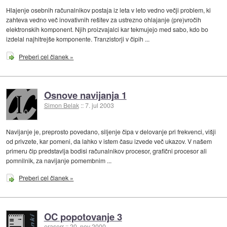
Hlajenje osebnih računalnikov postaja iz leta v leto vedno večji problem, ki
zahteva vedno več inovativnih rešitev za ustrezno ohlajanje (pre)vročih
elektronskih komponent. Njih proizvajalci kar tekmujejo med sabo, kdo bo
izdelal najhitrejše komponente. Tranzistorji v čipih ...
Preberi cel članek »
Osnove navijanja 1
Simon Belak
::
7. jul 2003
Navijanje je, preprosto povedano, siljenje čipa v delovanje pri frekvenci, višji
od privzete, kar pomeni, da lahko v istem času izvede več ukazov. V našem
primeru čip predstavlja bodisi računalnikov procesor, grafični procesor ali
pomnilnik, za navijanje pomembnim ...
Preberi cel članek »
OC popotovanje 3
eraserr
::
20. nov 2000