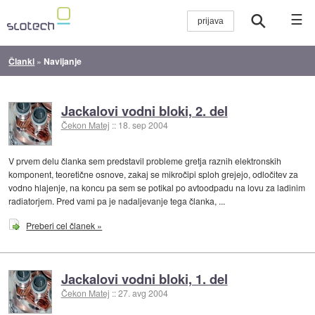
☰
Članki
»
Navijanje
Jackalovi vodni bloki, 2. del
Čekon Matej
::
18. sep 2004
V prvem delu članka sem predstavil probleme gretja raznih elektronskih
komponent, teoretične osnove, zakaj se mikročipi sploh grejejo, odločitev za
vodno hlajenje, na koncu pa sem se potikal po avtoodpadu na lovu za ladinim
radiatorjem. Pred vami pa je nadaljevanje tega članka, ...
Preberi cel članek »
Jackalovi vodni bloki, 1. del
Čekon Matej
::
27. avg 2004