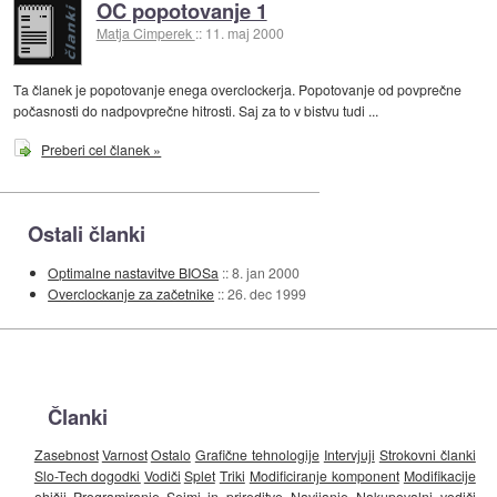
OC popotovanje 1
Matja Cimperek
::
11. maj 2000
Ta članek je popotovanje enega overclockerja. Popotovanje od povprečne
počasnosti do nadpovprečne hitrosti. Saj za to v bistvu tudi ...
Preberi cel članek »
Ostali članki
Optimalne nastavitve BIOSa
::
8. jan 2000
Overclockanje za začetnike
::
26. dec 1999
Članki
Zasebnost
Varnost
Ostalo
Grafične tehnologije
Intervjuji
Strokovni članki
Slo-Tech dogodki
Vodiči
Splet
Triki
Modificiranje komponent
Modifikacije
ohišij
Programiranje
Sejmi in prireditve
Navijanje
Nakupovalni vodiči