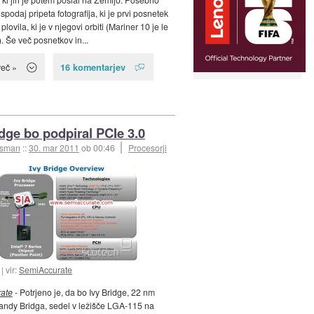
podaj pripeta fotografija, ki je prvi posnetek
plovila, ki je v njegovi orbiti (Mariner 10 je le
. Še več posnetkov in...
16 komentarjev
več »
idge bo podpiral PCIe 3.0
esman
::
30. mar 2011
ob 00:46
Procesorji
vir:
SemiAccurate
ate
- Potrjeno je, da bo Ivy Bridge, 22 nm
Sandy Bridga, sedel v ležišče LGA-115 na