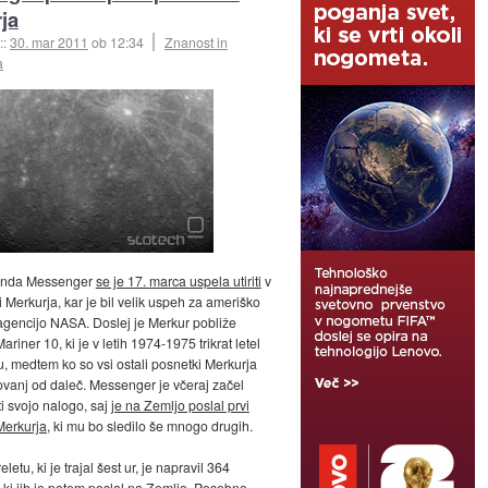
ja
::
30. mar 2011
ob 12:34
Znanost in
a
onda Messenger
se je 17. marca uspela utiriti
v
i Merkurja, kar je bil velik uspeh za ameriško
agencijo NASA. Doslej je Merkur pobliže
ariner 10, ki je v letih 1974-1975 trikrat letel
zu, medtem ko so vsi ostali posnetki Merkurja
vanj od daleč. Messenger je včeraj začel
ti svojo nalogo, saj
je na Zemljo poslal prvi
Merkurja
, ki mu bo sledilo še mnogo drugih.
letu, ki je trajal šest ur, je napravil 364
 ki jih je potem poslal na Zemljo. Posebno