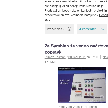
kako lahko s temi tehnikami izboljšamo znanje i
obnašanje ljudi od pokojninske reforme dalje.
Predstavljeni bodo nekateri konkretni projekti in
akademske objave, večinoma narejene v
Odsek
za...
4 komentarji
Preberi več »
Za Symbian še vedno načrtova
popravki
Primož Resman
::
30. mar 2011
ob 07:00
Noki
Symbian
Prenovljen vmesnik, ki prihaja