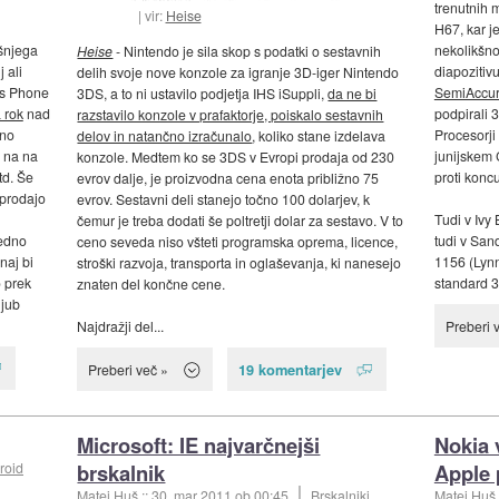
trenutnih 
vir:
Heise
H67, kar je
ošnjega
nekolikšn
Heise
- Nintendo je sila skop s podatki o sestavnih
 ali
diapozitivu
delih svoje nove konzole za igranje 3D-iger Nintendo
ws Phone
SemiAccur
3DS, a to ni ustavilo podjetja IHS iSuppli,
da ne bi
 rok
nad
podpirali 
razstavilo konzole v prafaktorje, poiskalo sestavnih
dno
Procesorji 
delov in natančno izračunalo
, koliko stane izdelava
e na na
junijskem 
konzole. Medtem ko se 3DS v Evropi prodaja od 230
td. Še
proti koncu
evrov dalje, je proizvodna cena enota približno 75
prodajo
evrov. Sestavni deli stanejo točno 100 dolarjev, k
Tudi v Ivy 
čemur je treba dodati še poltretji dolar za sestavo. V to
edno
tudi v San
ceno seveda niso všteti programska oprema, licence,
naj bi
1156 (Lynn
stroški razvoja, transporta in oglaševanja, ki nanesejo
o prek
standard 3
znaten del končne cene.
ljub
Najdražji del...
Preberi 
19 komentarjev
Preberi več »
Microsoft: IE najvarčnejši
Nokia 
brskalnik
Apple 
roid
Matej Huš
::
30. mar 2011
ob 00:45
Brskalniki
Matej Huš