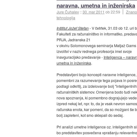
naravna, umetna in inženirska
Jure Čuhalev
::
30. mar 2011
ob 22:59
Znanos
tehnologija
Inštitut Jožef Stefan
- V četrtek, 31.03 ob 12. uri 
Fakulteti za računalništvo in informatiko, predav
PRJA, Jadranska 21
v okviru Solomonovega seminarja Matjaž Gams
izvolitvi v naziv rednega profesorja imel svoje
inavguracijsko predavanje -
Inteligenca – narav
umetna in inženirska
.
Predstavljeni bojo koncepti naravne inteligence,
pomembni za razumevanje tega pojava in posre
podlagi odkritij, za izdelovanje bolj "inteligentnih
računalniških sistemov. Omenjena bodo tudi ne
nova spoznanja, ki pomembno dograjujejo vede
izpred nekaj let, npr. to, da je vsak nevron samo
računska enota, kar pomeni, da so možgani še b
bolj zapleteni, kot smo sklepali do sedaj.
Pri analizi umetne inteligence oz. inteligentnih 
bo predstavitev posvečena vprašanju relevantnos