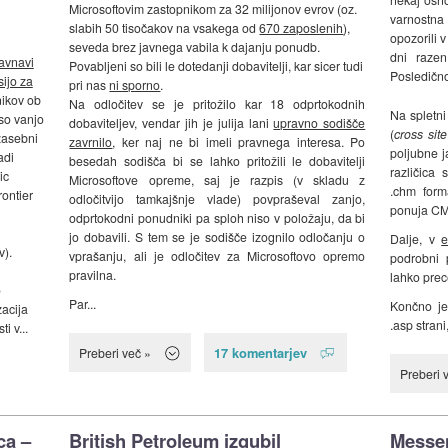
Microsoftovim zastopnikom za 32 milijonov evrov (oz.
varnostna
slabih 50 tisočakov na vsakega od
670 zaposlenih
),
opozorili 
seveda brez javnega vabila k dajanju ponudb.
dni razen
avnavi
Povabljeni so bili le dotedanji dobavitelji, kar sicer tudi
Posledično
ijo za
pri nas
ni sporno
.
nikov ob
Na odločitev se je pritožilo kar 18 odprtokodnih
Na spletni
 so vanjo
dobaviteljev, vendar jih je julija lani
upravno sodišče
(
cross site
 zasebni
zavrnilo
, ker naj ne bi imeli pravnega interesa. Po
poljubne j
adi
besedah sodišča bi se lahko pritožili le dobavitelji
različica 
ic
Microsoftove opreme, saj je razpis (v skladu z
.chm form
rontier
odločitvijo tamkajšnje vlade) povpraševal zanjo,
ponuja CMS
odprtokodni ponudniki pa sploh niso v položaju, da bi
jo dobavili. S tem se je sodišče izognilo odločanju o
Dalje, v
e
v).
vprašanju, ali je odločitev za Microsoftovo opremo
podrobni p
pravilna.
lahko prec
o
Par...
Končno je
zacija
.asp strani
i v...
17 komentarjev
Preberi več »
Preberi 
ca –
British Petroleum izgubil
Messen