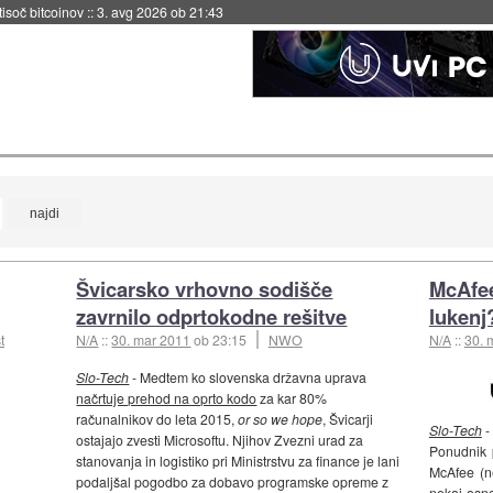
 tisoč bitcoinov
::
3. avg 2026 ob 21:43
Švicarsko vrhovno sodišče
McAfee
zavrnilo odprtokodne rešitve
lukenj
t
N/A
::
30. mar 2011
ob 23:15
NWO
N/A
::
30. 
Slo-Tech
- Medtem ko slovenska državna uprava
načrtuje prehod na oprto kodo
za kar 80%
računalnikov do leta 2015,
or so we hope
, Švicarji
Slo-Tech
-
ostajajo zvesti Microsoftu. Njihov Zvezni urad za
Ponudnik p
stanovanja in logistiko pri Ministrstvu za finance je lani
McAfee (
podaljšal pogodbo za dobavo programske opreme z
nekaj osno