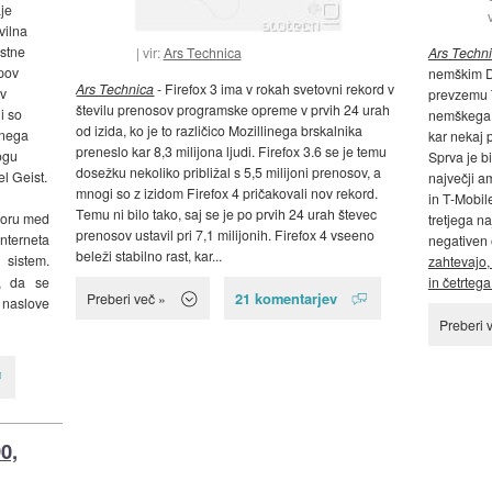
je
vilna
astne
Ars Techn
vir:
Ars Technica
epov
nemškim D
Ars Technica
- Firefox 3 ima v rokah svetovni rekord v
ov
prevzemu 
številu prenosov programske opreme v prvih 24 urah
i so
nemškega t
od izida, ko je to različico Mozillinega brskalnika
rnega
kar nekaj 
preneslo kar 8,3 milijona ljudi. Firefox 3.6 se je temu
ogu
Sprva je b
dosežku nekoliko približal s 5,5 milijoni prenosov, a
l Geist.
največji a
mnogi so z izidom Firefox 4 pričakovali nov rekord.
in T-Mobile
Temu ni bilo tako, saj se je po prvih 24 urah števec
voru med
tretjega na
prenosov ustavil pri 7,1 milijonih. Firefox 4 vseeno
interneta
negativen 
beleži stabilno rast, kar...
istem.
zahtevajo,
e, da se
in četrtega.
21 komentarjev
Preberi več »
naslove
Preberi 
0,