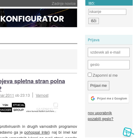
Išči:
Zadnje novice
Prijava
Zapomni si me
jeva spletna stran polna
?
mar 2011
ob 23:13
Varnost
nov uporabnik
pozabili geslo?
rotivirusnih in drugih varnostnih programov
nedavno ga je
pohopsal Intel
) naj bi imel kar
vnih varnostnih lukenj na svoji strani, poroča