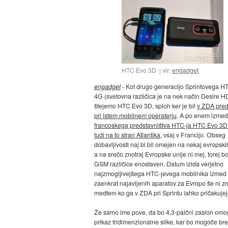
HTC Evo 3D
vir:
engadget
engadget
- Kot drugo generacijo Sprintovega H
4G (svetovna različica je na nek način Desire H
štejemo HTC Evo 3D, sploh ker je bil
v ZDA pred
pri istem mobilnem operaterju
. A po enem izme
francoskega predstavništva HTC-ja HTC Evo 3D 
tudi na to stran Atlantika
, vsaj v Francijo. Obseg
dobavljivosti naj bi bil omejen na nekaj evropski
a na srečo znotraj Evropske unije ni mej, torej b
GSM različice enostaven. Datum izida verjetno
najzmogljivejšega HTC-jevega mobilnika izmed
zaenkrat najavljenih aparatov za Evropo še ni z
medtem ko ga v ZDA pri Sprintu lahko pričakujejo
Že samo ime pove, da bo 4,3-palčni zaslon omo
prikaz tridimenzionalne slike, kar bo mogoče br