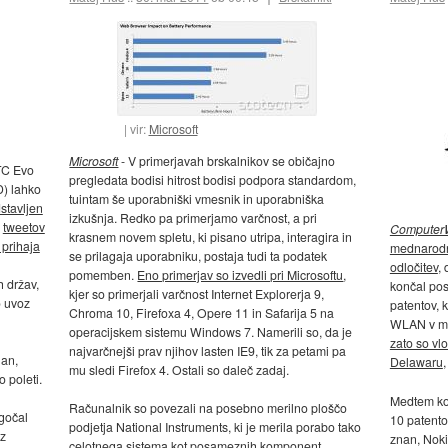
vir:
Microsoft
Microsoft
- V primerjavah brskalnikov se običajno
TC Evo
pregledata bodisi hitrost bodisi podpora standardom,
D) lahko
tuintam še uporabniški vmesnik in uporabniška
stavljen
izkušnja. Redko pa primerjamo varčnost, a pri
d
tweetov
Computer
krasnem novem spletu, ki pisano utripa, interagira in
prihaja
mednarodno
se prilagaja uporabniku, postaja tudi ta podatek
odločitev
,
pomemben.
Eno primerjav so izvedli pri Microsoftu
,
h držav,
končal pos
kjer so primerjali varčnost Internet Explorerja 9,
o uvoz
patentov, 
Chroma 10, Firefoxa 4, Opere 11 in Safarija 5 na
WLAN v mob
operacijskem sistemu Windows 7. Namerili so, da je
zato so vlo
najvarčnejši prav njihov lasten IE9, tik za petami pa
nan,
Delawaru
,
mu sledi Firefox 4. Ostali so daleč zadaj.
 poleti.
Medtem ko 
Računalnik so povezali na posebno merilno ploščo
gočal
10 patento
podjetja National Instruments, ki je merila porabo tako
ez
znan, Nokia
celotnega sistema kot posameznih komponent