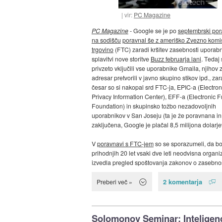
vir:
PC Magazine
PC Magazine
- Google se je po
septembrski por
na sodišču
poravnal še z ameriško Zvezno komis
trgovino
(FTC) zaradi kršitev zasebnosti uporab
splavitvi nove storitve
Buzz februarja lani
. Tedaj
privzeto vključili vse uporabnike Gmaila, njihov
adresar pretvorili v javno skupino stikov ipd., zar
česar so si nakopal srd FTC-ja, EPIC-a (Electron
Privacy Information Center), EFF-a (Electronic F
Foundation) in skupinsko tožbo nezadovoljnih
uporabnikov v San Joseju (ta je že poravnana in
zaključena, Google je plačal 8,5 milijona dolarje
V
poravnavi s FTC-jem
so se sporazumeli, da b
prihodnjih 20 let vsaki dve leti neodvisna organi
izvedla pregled spoštovanja zakonov o zasebnost
2 komentarja
Preberi več »
Solomonov Seminar: Inteligen