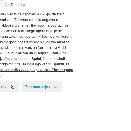
vir:
Ars Technica
ica
- Nedavna napoved AT&T-ja, da sta z
eutsche Telekom sklenila dogovor o
T-Mobile US, ameriške mobilne podružnice
elekomunikacijskega operaterja, je dvignila
prahu tako med uporabniki kot med konkurenti.
ilo mogoče opaziti vprašanja, če zaenkrat še
meriški operater Verizon (po združitvi AT&T-ja
 US bi bil Verizon drugi največji) želi kupiti
jvečjega operaterja Sprint, čemur je sledil
odgovor. Zdaj se oglašajo kar pri Sprintu, saj
 da ameriška vlada prepove združitev drugega
..
7 komentarjev
več »