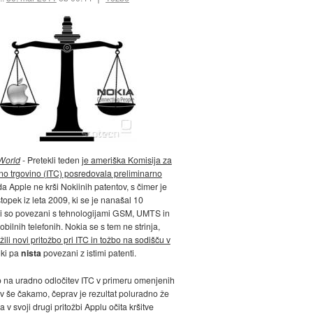
World
- Pretekli teden
je ameriška Komisija za
 trgovino (ITC) posredovala preliminarno
 da Apple ne krši Nokiinih patentov, s čimer je
topek iz leta 2009, ki se je nanašal 10
ki so povezani s tehnologijami GSM, UMTS in
ilnih telefonih. Nokia se s tem ne strinja,
žili novi pritožbo pri ITC in tožbo na sodišču v
 ki pa
nista
povezani z istimi patenti.
na uradno odločitev ITC v primeru omenjenih
v še čakamo, čeprav je rezultat poluradno že
 v svoji drugi pritožbi Applu očita kršitve