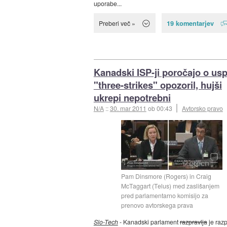
uporabe...
19 komentarjev
Preberi več »
Kanadski ISP-ji poročajo o us
"three-strikes" opozoril, hujši
ukrepi nepotrebni
N/A
::
30. mar 2011
ob 00:43
Avtorsko pravo
Pam Dinsmore (Rogers) in Craig
McTaggart (Telus) med zaslišanjem
pred parlamentarno komisijo za
prenovo avtorskega prava
Slo-Tech
- Kanadski parlament
razpravlja
je razp