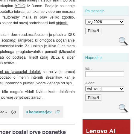
 skupina
YEHG
iz Burme. Podjetje so nanje
Po mesecih
v začetku februarja, nakar se v dobrem mesecu
 "autoreply" maila ni prav veliko zgodilo.
 so par dni nazaj podrobnosti tudi
objavili
.
 strani download.mcafee.com je prisotna XSS
 scripting
) ranljivost, ki omogoča poganjanje
avascript kode. Za lunknjo je kriva 2 leti stara
spletnega pregledovalnika pomoči (Microsfot
at) od podjetja Trisoft (zdaj
SDL
), ki sicer
Napredno
 rešitve.
Išči:
ni od javascript datotek
so na voljo precej
odatki o imenih internih strežnikov, kar je
ej uporabno v primeru vdora v enega od njih.
Avtor:
 bilo mogoče videti izvirno kodo določenih
, po vsej verjetnosti zaradi...
0 komentarjev
več »
ger poslal prve posnetke