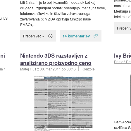
n
bili šifrirani, je to bolj kozmetični dodatek kot kaj
mesto ima s
drugega. Izgubljeni podatki vsebujejo imena, naslove,
Merkurja s 
telefonske številke in številko zdravstvenega
letel mimo)
u IJS
zavarovanja (ki v ZDA opravlja funkcijo naše
EMŠO),...
Preberi 
14 komentarjev
Preberi več »
ni
Nintendo 3DS razstavljen z
Ivy Br
analizirano proizvodno ceno
Primož R
a /
Matej Huš
::
30. mar 2011
ob 00:46
Konzole
SemiAccur
različica 