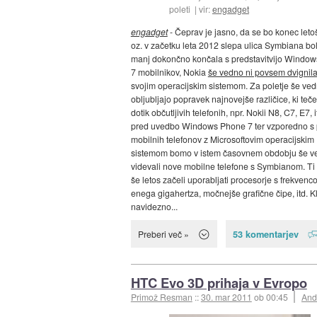
poleti
vir:
engadget
engadget
- Čeprav je jasno, da se bo konec let
oz. v začetku leta 2012 slepa ulica Symbiana bolj
manj dokončno končala s predstavitvijo Windo
7 mobilnikov, Nokia
še vedno ni povsem dvignila
svojim operacijskim sistemom. Za poletje še ve
obljubljajo popravek najnovejše različice, ki teč
dotik občutljivih telefonih, npr. Nokii N8, C7, E7, i
pred uvedbo Windows Phone 7 ter vzporedno s 
mobilnih telefonov z Microsoftovim operacijskim
sistemom bomo v istem časovnem obdobju še v
videvali nove mobilne telefone s Symbianom. Ti 
še letos začeli uporabljati procesorje s frekvenc
enega gigahertza, močnejše grafične čipe, itd. K
navidezno...
53 komentarjev
Preberi več »
HTC Evo 3D prihaja v Evropo
Primož Resman
::
30. mar 2011
ob 00:45
And