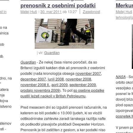
prenosnik z osebnimi podatki
Merkur
t in
Matej Huš
::
30. mar 2011
ob 13:27
Zasebnost
Matej Huš
tehnologij
bo na
alnica
 ob
vir:
Guardian
na,
Guardian
- Že nekaj časa nismo poročali, da so
Britanci izgubili kakšen disk ali prenosnik z osebnimi
podatki (naša kronologija obsega
november 2007
,
NASA
- S
dno, na
december 2007
,
junij 2008
,
november 2008
,
orbito okol
"
november 2008 II.
,
april 2009
,
september 2009
,
vesoljsko 
katera
prodajo novembra 2009
). To pot
so osebne podatke
posnel le M
nje
pustili ležati naokoli v British Petroleumu
.
dovolj bli
stojna
plod opazo
istveno
Pred mesecem dni so izgubili prenosni računalnik, na
izpolnjeva
katerem so bili podatki o 13.000 ljudeh, ki so vložili
posnetek 
odškodninske zahtevke zaradi lanskega razlitja nafte
sistemov
ob poškodbi plavajoče ploščadi Deepwater Horizon.
V prvem pre
ti -
Prenosnik je bil zaščiten z geslom, a ker podatki niso
posnetkov,