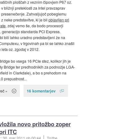
matičnih ploščah z veznim čipovjem P67 oz.
 v bližnji preteklosti za Intel pravzaprav
o presenečenje. Zahvaljujoč pobeglemu
 z neke predstavitve, ki je bil
objavljen pri
ate
, zdaj vemo še, da bodo procesorji
3. generacijo standarda PCI Express.
bi bili lahko uradno predstavljeni že na
Computexu, v trgovinah pa bi se lahko znašli
 leta oz. zgodaj v 2012.
Bridge bo vsega 16 PCIe stez, kolikor jih je
dy Bridge ter predhodnikih za podnožje LGA-
field in Clarkdale), a bo s prehodom na
.0 prepustnost...
16 komentarjev
več »
vložila novo pritožbo zoper
pri ITC
::
30. mar 2011
ob 00:44
Tožbe