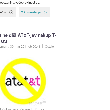
ovezanih z večopravilnostjo,...
2 komentarja
več »
u ne diši AT&T-jev nakup T-
 US
esman
::
30. mar 2011
ob 00:41
Ostale
Sprint zahteva prepoved združitve