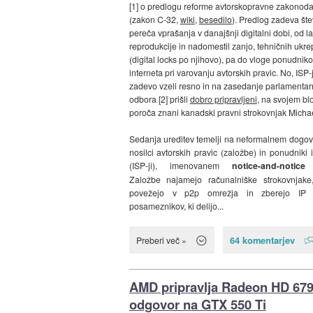
[1] o predlogu reforme avtorskopravne zakonoda
(zakon C-32,
wiki
,
besedilo
). Predlog zadeva šte
pereča vprašanja v danajšnji digitalni dobi, od l
reprodukcije in nadomestil zanjo, tehničnih ukr
(digital locks po njihovo), pa do vloge ponudnik
interneta pri varovanju avtorskih pravic. No, ISP-j
zadevo vzeli resno in na zasedanje parlamenta
odbora [2] prišli
dobro pripravljeni
, na svojem bl
poroča znani kanadski pravni strokovnjak Michae
Sedanja ureditev temelji na neformalnem dogo
nosilci avtorskih pravic (založbe) in ponudniki 
(ISP-ji), imenovanem
notice-and-notice
s
Založbe najamejo računalniške strokovnjak
povežejo v p2p omrežja in zberejo IP 
posameznikov, ki delijo...
64 komentarjev
Preberi več »
AMD pripravlja Radeon HD 679
odgovor na GTX 550 Ti