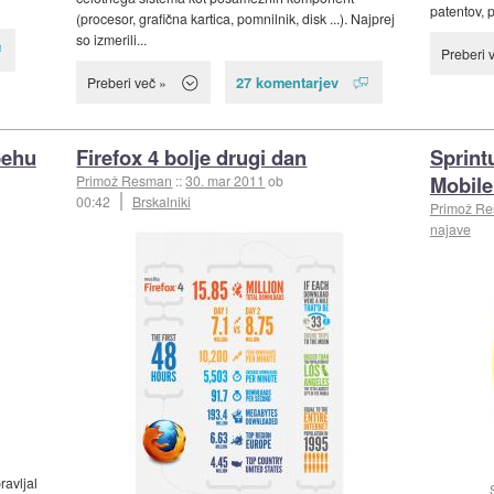
patentov, p
(procesor, grafična kartica, pomnilnik, disk ...). Najprej
so izmerili...
Preberi 
27 komentarjev
Preberi več »
pehu
Firefox 4 bolje drugi dan
Sprint
Mobile
Primož Resman
::
30. mar 2011
ob
00:42
Brskalniki
Primož R
najave
ravljal