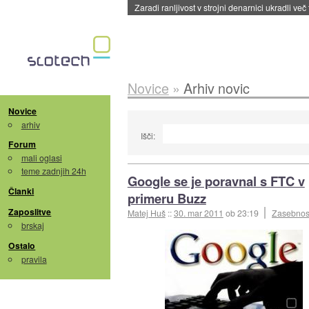
Zaradi ranljivost v strojni denarnici ukradli več
Novice
»
Arhiv novic
Novice
arhiv
Išči:
Forum
mali oglasi
teme zadnjih 24h
Google se je poravnal s FTC v
Članki
primeru Buzz
Zaposlitve
Matej Huš
::
30. mar 2011
ob 23:19
Zasebnos
brskaj
Ostalo
pravila