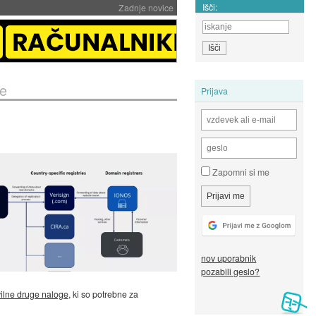
Išči:
Zadnje novice
je
Prijava
Zapomni si me
nov uporabnik
pozabili geslo?
vilne druge naloge
, ki so potrebne za