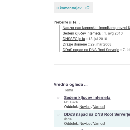
0 komentarjev
Preberite si še…
Nadzor nad korenskim imenikom prevzel 
Sedem ključev interneta
::
1. avg 2010
DNSSEC je tu
::
18. jul 2010
Dražje domene
::
29. mar 2008
DDoS napad na DNS Root Serverje
::
7. f
Vredno ogleda ...
Tema
»
Sedem ključev interneta
McHusch
Oddelek:
Novice
/
Varnost
»
DDoS napad na DNS Root Serverj
denial
Oddelek:
Novice
/
Varnost