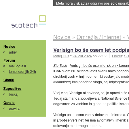
Meta mora v sklad za odpravo posledic uporabe
Novice
»
Omrežja / internet
»
Novice
Verisign bo še osem let podp
arhiv
Matej Huš
::
24. okt 2024
ob 22:02
Omrežja / 
Forum
Slo-Tech
-
Verisign bo še osem let skrbnik kore
mali oglasi
ICANN-om 20. oktobra letos skenil novo pogodbo
teme zadnjih 24h
direktorij vseh vrhnjih domen, ki sestavljalo m
Članki
maintainer
) ima posebno vlogo, saj kriptografsk
Zaposlitve
V tej vlogi Verisign ni novinec, saj jo opravlja ž
brskaj
Tedaj sta mandat podeljevala National Science 
Ostalo
odgovoren za vsebino in globalne politike kore
pravila
Verisign pa je tesno vpet v delovanje interneta. 
in j.root-servers.net) ter ima avtoritativni imenik 
delovanje modernega interneta.