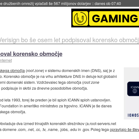
 družbenih omrežij vplačati še 567 milijonov dolarjev
::
danes ob 07:40
Verisign bo še osem let podpisoval korensko območ
isoval korensko območje
internet
nskega območja
(
root zone
) v sistemu domenskih imen (DNS), saj je z
. Korensko območje je na vrhu arhitekture DNS in deluje kot globalni
oderni domenski sistem. Vzdrževalec tega območja (
root zone
o podpisuje in skrbi za dnevne posodobitve območja.
e od leta 1993, torej še preden je bil sploh ICANN sploh ustanovljen.
Foundation in ameriško ministrstvo za trgovino. ICANN je še danes
nskega območja.
Obvladuje dva izmed trinajstih korenskih strežnikov (a.root-servers.net
za domene .com, .net, .cc, .tv, .name, .jobs, .edu in .gov. Poleg tega
opravljajo še šte