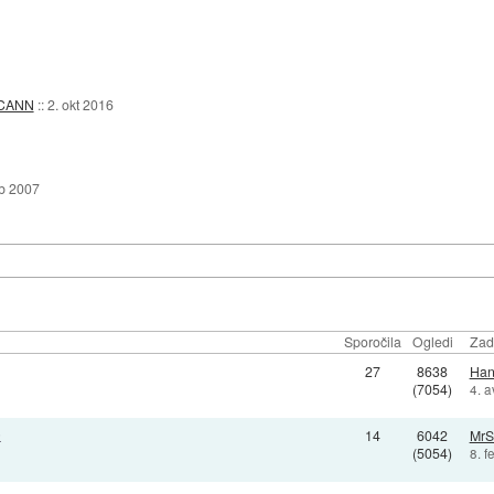
ICANN
::
2. okt 2016
eb 2007
Sporočila
Ogledi
Zad
27
8638
Han
(7054)
4. 
e
14
6042
MrS
(5054)
8. 