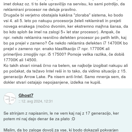
imet dokaz oz. ti to šele upravičijo na servisu, ko sami potrdijo, da
reklamirani procesor ne deluje pravilno.
Drugače bi verjetno obstajala kakšna "zloraba" sistema, ko bodo
vsi 4. ali 5. leto po nakupu procesorja želeli reklamirati in prejeti
novega enakega (močno dvomim, ker ekstremno majhna šansa, da
bo kdo sploh še imel na zalogi 5+ let star procesor). Ampak, če
npr. nekdo reklamira resnično defekten procesor po petih letih, kaj
bo pa prejel v zameno? Če nekdo reklamira defekten i7 14700K bo
prejel v zameno npr. enako klasifikacijo i7 npr. 17700K ali
primerljivo zmogljiv npr. i5 17500? Pomoje velika razlika, če dobiš
17700K ali 14500.
Ko takih stvari nimaš črno na belem, se najbolje izogibat nakupu ali
po počakat, da težavo Intel reši in to tako, da vidimo situacijo z 15.
generacijo Arrow Lake. Pa nisem anti-Intel. Samo mnenja sem, da
dokler stvari ostajajo nepojasnjene, izdelka ne kupiš.
Ghost7
::
12. avg 2024, 12:31
Se strinjam z napisanim, le ne vem kaj naj z 17 generacijo, ker
potem mi naj dajo denar še za plato :D
Mislim, da bo zaloge dovolj za vse, ki bodo dokazali pokvarjen