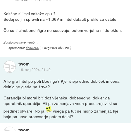
Kakšne si imel voltaže cpu ?
Sedaj so jih spravili na ~1.36V in intel dafault profile za ostalo.
Če se ti cinebench/igre ne sesuvajo, potem verjetno ni defekten.
Zgodovina sprememb…
spremenilo:
sbawe64
(
9. avg 2024 ob 21:08
)
twom
::
9. avg 2024, 21:40
A to gre Intel po poti Boeinga? Kjer šteje edino dobiček in cena
delnic ne glede na žrtve?
Garancija bi moral biti doživljenska, dobesedno, dokler ga
uporabnik uporablja. Ali pa zamenjava vseh procesrojev, ki so
predmet okvare. No ja
vsega pa tut ne morjo zamenjat, kje
bojo pa nove procesorje potem delal?
twom