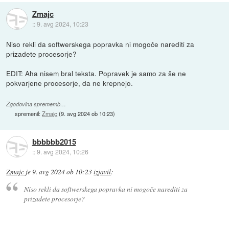
Zmajc
::
9. avg 2024, 10:23
Niso rekli da softwerskega popravka ni mogoče narediti za
prizadete procesorje?
EDIT: Aha nisem bral teksta. Popravek je samo za še ne
pokvarjene procesorje, da ne krepnejo.
Zgodovina sprememb…
spremenil:
Zmajc
(
9. avg 2024 ob 10:23
)
bbbbbb2015
::
9. avg 2024, 10:26
Zmajc
je
9. avg 2024 ob 10:23
izjavil
:
Niso rekli da softwerskega popravka ni mogoče narediti za
prizadete procesorje?