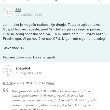
ššš
::
9. avg 2024, 20:01
Jah,...taka je mogoče realnost kje drugje. Tu pa to zgleda tako:
Gospot trgovec, aveste, pred 5imi leti sm pri vas kupil in procesor,
ki se mi sedaj občasno sesuva,....a mi lahko date 600 evrov nazaj?
Prosim lepo. Al pa nov 5 let star CPU, ki ga mate sigurno na zalogi.
-Javeshde. LOL
Pozrem tipkovnico, ko se te zgodi.
sbawe64
::
9. avg 2024, 21:07
KTr1sk
je
9. avg 2024 ob 19:48
izjavil
:
Moja plošča Z790 UD DDR5 BIOS F12d verzija, ki je bila
julijska posodobitev je izbrisana, izgleda da bodo kar
postopoma vsem dali novo verzijo. Lepo od Intela bi bilo, da bi
obstajal software, ki pokaže ali je kaj defekten, ker drugače
nikoli ne bomo 100% :(