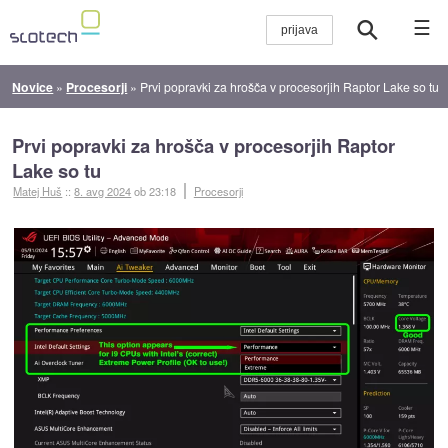
☰
Novice
»
Procesorji
»
Prvi popravki za hrošča v procesorjih Raptor Lake so tu
Prvi popravki za hrošča v procesorjih Raptor
Lake so tu
Matej Huš
::
8. avg 2024
ob 23:18
Procesorji