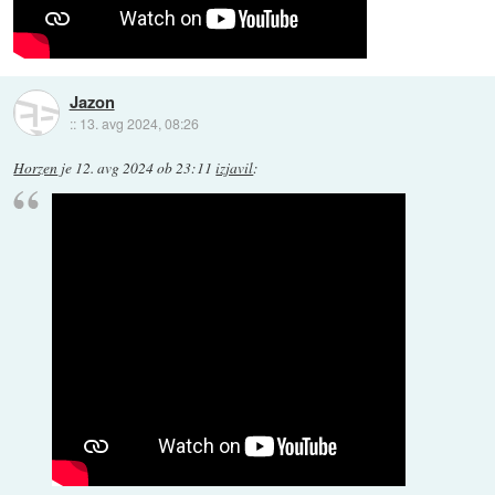
Jazon
::
13. avg 2024, 08:26
Horzen
je
12. avg 2024 ob 23:11
izjavil
: