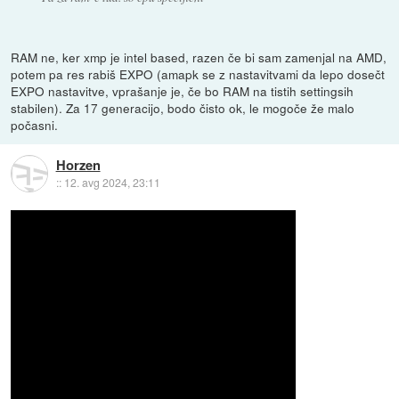
RAM ne, ker xmp je intel based, razen če bi sam zamenjal na AMD,
potem pa res rabiš EXPO (amapk se z nastavitvami da lepo dosečt
EXPO nastavitve, vprašanje je, če bo RAM na tistih settingsih
stabilen). Za 17 generacijo, bodo čisto ok, le mogoče že malo
počasni.
Horzen
::
12. avg 2024, 23:11