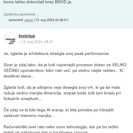
bomo lahko dokončali brez BSOD-ja.
Zgodovina sprememb…
spremenil:
Jazon
(
13. avg 2024 ob 08:31
)
Invictus
::
13. avg 2024, 08:31
Ja, zgleda je arhitektura dosegla svoj peak performance.
Sicer je zdaj tako, da je tudi najcenejši procesor dober za VELIKO
VEČINO uporabnikov, kdor rabi več, pa vedno najde rešitev... Ki
dostikrat stane...
Zgleda tudi, da je silicijeva veja dosegla svoj vrh, ki ga še malo
rešuje vedno manjša dimenzija, ampak bodo tudi tam kmalu pri
fizikalnih omejitvah...
Če zdaj ne bi bilo tega AI sranja, bi bila potreba po hitrejših
zadevah bistveno manjša...
Računalniški svet rabi neko novo tehnologijo, kar pa bo težko
dobiti ob odsotnosti idej in bazičnega razvoja...