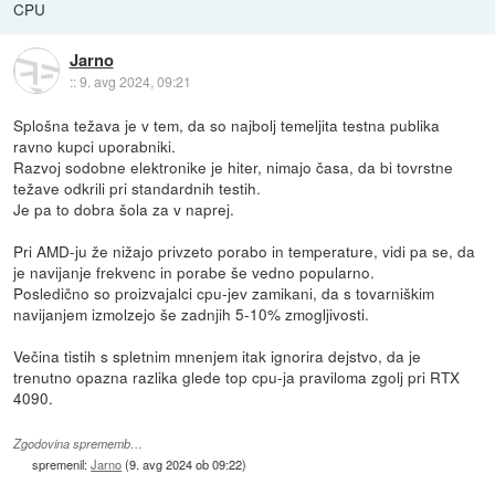
CPU
Jarno
::
9. avg 2024, 09:21
Splošna težava je v tem, da so najbolj temeljita testna publika
ravno kupci uporabniki.
Razvoj sodobne elektronike je hiter, nimajo časa, da bi tovrstne
težave odkrili pri standardnih testih.
Je pa to dobra šola za v naprej.
Pri AMD-ju že nižajo privzeto porabo in temperature, vidi pa se, da
je navijanje frekvenc in porabe še vedno popularno.
Posledično so proizvajalci cpu-jev zamikani, da s tovarniškim
navijanjem izmolzejo še zadnjih 5-10% zmogljivosti.
Večina tistih s spletnim mnenjem itak ignorira dejstvo, da je
trenutno opazna razlika glede top cpu-ja praviloma zgolj pri RTX
4090.
Zgodovina sprememb…
spremenil:
Jarno
(
9. avg 2024 ob 09:22
)