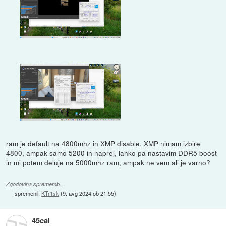
ram je default na 4800mhz in XMP disable, XMP nimam izbire
4800, ampak samo 5200 in naprej, lahko pa nastavim DDR5 boost
in mi potem deluje na 5000mhz ram, ampak ne vem ali je varno?
Zgodovina sprememb…
spremenil:
KTr1sk
(
9. avg 2024 ob 21:55
)
45cal