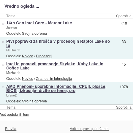
Vredno ogleda ...
Tema
Sporočila
»
14th Gen Intel Core - Meteor Lake
410
Jarvice
Oddelek:
Strojna oprema
»
Prvi popravki za hrošča v procesorjih Raptor Lake so
33
tu
McHusch
Oddelek:
Novice
/
Procesorji
»
Intel le popravil procesorje Skylake, Kaby Lake in
45
Coffee Lake
McHusch
Oddelek:
Novice
/
Znanost in tehnologija
»
AMD Phenom- uporabne informacije: CPUji, plošče,
1078
BIOSi, izkušnje- držite se teme, pro
Brane2
Oddelek:
Strojna oprema
Tema
Sporočila
Več podobnih tem
Pravila
Večina pravic pridržanih