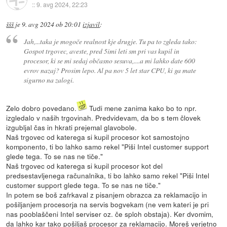
::
9. avg 2024, 22:23
ššš
je
9. avg 2024 ob 20:01
izjavil
:
Jah,...taka je mogoče realnost kje drugje. Tu pa to zgleda tako:
Gospot trgovec, aveste, pred 5imi leti sm pri vas kupil in
procesor, ki se mi sedaj občasno sesuva,....a mi lahko date 600
evrov nazaj? Prosim lepo. Al pa nov 5 let star CPU, ki ga mate
sigurno na zalogi.
Zelo dobro povedano.
Tudi mene zanima kako bo to npr.
izgledalo v naših trgovinah. Predvidevam, da bo s tem človek
izgubljal čas in hkrati prejemal glavobole.
Naš trgovec od katerega si kupil procesor kot samostojno
komponento, ti bo lahko samo rekel "Piši Intel customer support
glede tega. To se nas ne tiče."
Naš trgovec od katerega si kupil procesor kot del
predsestavljenega računalnika, ti bo lahko samo rekel "Piši Intel
customer support glede tega. To se nas ne tiče."
In potem se boš zafrkaval z pisanjem obrazca za reklamacijo in
pošiljanjem procesorja na servis bogvekam (ne vem kateri je pri
nas pooblaščeni Intel serviser oz. če sploh obstaja). Ker dvomim,
da lahko kar tako pošiljaš procesor za reklamacijo. Moreš verjetno