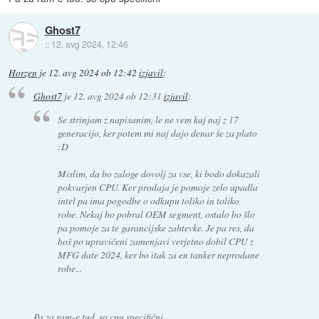
Ghost7
::
12. avg 2024, 12:46
Horzen
je
12. avg 2024 ob 12:42
izjavil
:
Ghost7
je
12. avg 2024 ob 12:31
izjavil
:
Se strinjam z napisanim, le ne vem kaj naj z 17
generacijo, ker potem mi naj dajo denar še za plato
:D
Mislim, da bo zaloge dovolj za vse, ki bodo dokazali
pokvarjen CPU. Ker prodaja je pomoje zelo upadla
intel pa ima pogodbe o odkupu toliko in toliko
robe. Nekaj bo pobral OEM segment, ostalo bo šlo
pa pomoje za te garancijske zahtevke. Je pa res, da
boš po upravičeni zamenjavi verjetno dobil CPU z
MFG date 2024, ker bo itak za en tanker neprodane
robe...
Pa za ram-e tud. so cpu specifični