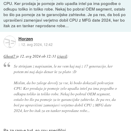
CPU. Ker prodaja je pomoje zelo upadla intel pa ima pogodbe o
odkupu toliko in toliko robe. Nekaj bo pobral OEM segment, ostalo
bo šlo pa pomoje za te garancijske zahtevke. Je pa res, da boš po
upravičeni zamenjavi verjetno dobil CPU z MFG date 2024, ker bo
itak za en tanker neprodane robe...
Horzen
::
12. avg 2024, 12:42
Ghost7
je
12. avg 2024 ob 12:31
izjavil
:
Se strinjam z napisanim, le ne vem kaj naj z 17 generacijo, ker
potem mi naj dajo denar še za plato :D
Mislim, da bo zaloge dovolj za vse, ki bodo dokazali pokvarjen
CPU. Ker prodaja je pomoje zelo upadla intel pa ima pogodbe o
odkupu toliko in toliko robe. Nekaj bo pobral OEM segment,
ostalo bo šlo pa pomoje za te garancijske zahtevke. Je pa res, da
boš po upravičeni zamenjavi verjetno dobil CPU z MFG date
2024, ker bo itak za en tanker neprodane robe...
Pa za ram-e tud. so cpu specifični