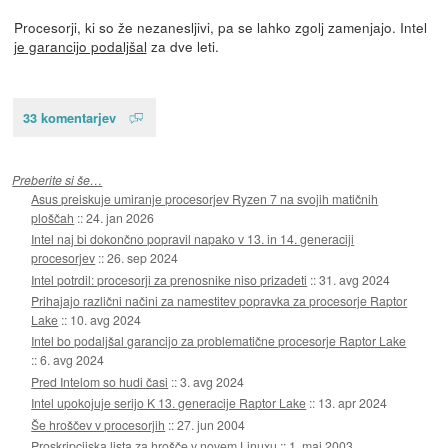
Procesorji, ki so že nezanesljivi, pa se lahko zgolj zamenjajo. Intel
je garancijo podaljšal
za dve leti.
33 komentarjev
Preberite si še…
Asus preiskuje umiranje procesorjev Ryzen 7 na svojih matičnih
ploščah
::
24. jan 2026
Intel naj bi dokončno popravil napako v 13. in 14. generaciji
procesorjev
::
26. sep 2024
Intel potrdil: procesorji za prenosnike niso prizadeti
::
31. avg 2024
Prihajajo različni načini za namestitev popravka za procesorje Raptor
Lake
::
10. avg 2024
Intel bo podaljšal garancijo za problematične procesorje Raptor Lake
::
6. avg 2024
Pred Intelom so hudi časi
::
3. avg 2024
Intel upokojuje serijo K 13. generacije Raptor Lake
::
13. apr 2024
Še hroščev v procesorjih
::
27. jun 2004
Proskripcijska lista za hrošče v novem Linuxu
::
1. maj 2003