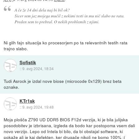
A če že 14 dni dela naj bi bil ok?
Sicer sem jaz mojega mučil z nekimi testi in mu nič slabo ne rata.
Preden sem to prebral. O nekih problemih z njimi.
Ni glih fajn situacija ko procesorjem po ta relevantnih testih rata
trajno slabo.
Sofistik
::
9. avg 2024, 18:34
Tudi Asrock je izdal nove biose (microcode 0x129) brez beta
oznake.
KTr1sk
::
9. avg 2024, 19:48
Moja plošča Z790 UD DDR5 BIOS F12d verzija, ki je bila julijska
posodobitev je izbrisana, izgleda da bodo kar postopoma vsem dali
novo verzijo. Lepo od Intela bi bilo, da bi obstajal software, ki
pokaže ali je kaj defekten, ker drugače nikoli ne bomo 100% :(