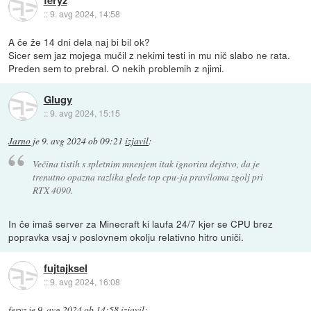
::
9. avg 2024, 14:58
A če že 14 dni dela naj bi bil ok?
Sicer sem jaz mojega mučil z nekimi testi in mu nič slabo ne rata.
Preden sem to prebral. O nekih problemih z njimi.
Glugy
::
9. avg 2024, 15:15
Jarno
je
9. avg 2024 ob 09:21
izjavil
:
Večina tistih s spletnim mnenjem itak ignorira dejstvo, da je
trenutno opazna razlika glede top cpu-ja praviloma zgolj pri
RTX 4090.
In če imaš server za Minecraft ki laufa 24/7 kjer se CPU brez
popravka vsaj v poslovnem okolju relativno hitro uniči.
fujtajksel
::
9. avg 2024, 16:08
feryz
je
9. avg 2024 ob 14:58
izjavil
: