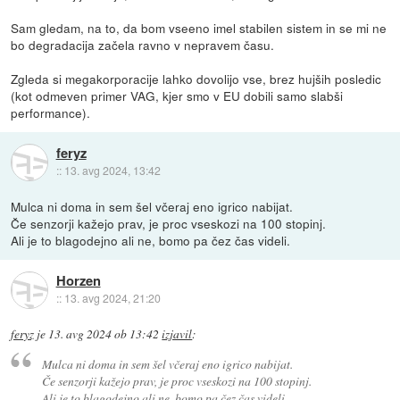
Sam gledam, na to, da bom vseeno imel stabilen sistem in se mi ne
bo degradacija začela ravno v nepravem času.
Zgleda si megakorporacije lahko dovolijo vse, brez hujših posledic
(kot odmeven primer VAG, kjer smo v EU dobili samo slabši
performance).
feryz
::
13. avg 2024, 13:42
Mulca ni doma in sem šel včeraj eno igrico nabijat.
Če senzorji kažejo prav, je proc vseskozi na 100 stopinj.
Ali je to blagodejno ali ne, bomo pa čez čas videli.
Horzen
::
13. avg 2024, 21:20
feryz
je
13. avg 2024 ob 13:42
izjavil
:
Mulca ni doma in sem šel včeraj eno igrico nabijat.
Če senzorji kažejo prav, je proc vseskozi na 100 stopinj.
Ali je to blagodejno ali ne, bomo pa čez čas videli.