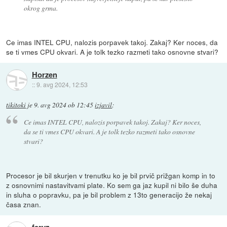
okrog grma.
Ce imas INTEL CPU, nalozis porpavek takoj. Zakaj? Ker noces, da
se ti vmes CPU okvari. A je tolk tezko razmeti tako osnovne stvari?
Horzen
::
9. avg 2024, 12:53
tikitoki
je
9. avg 2024 ob 12:45
izjavil
:
Ce imas INTEL CPU, nalozis porpavek takoj. Zakaj? Ker noces,
da se ti vmes CPU okvari. A je tolk tezko razmeti tako osnovne
stvari?
Procesor je bil skurjen v trenutku ko je bil prvič prižgan komp in to
z osnovnimi nastavitvami plate. Ko sem ga jaz kupil ni bilo še duha
in sluha o popravku, pa je bil problem z 13to generacijo že nekaj
časa znan.
feryz