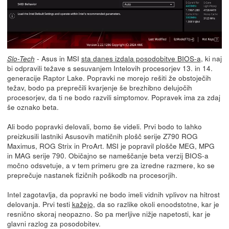
- Asus in MSI
sta danes izdala posodobitve BIOS-a
, ki naj
Slo-Tech
bi odpravili težave s sesuvanjem Intelovih procesorjev 13. in 14.
generacije Raptor Lake. Popravki ne morejo rešiti že obstoječih
težav, bodo pa preprečili kvarjenje še brezhibno delujočih
procesorjev, da ti ne bodo razvili simptomov. Popravek ima za zdaj
še oznako beta.
Ali bodo popravki delovali, bomo še videli. Prvi bodo to lahko
preizkusili lastniki Asusovih matičnih plošč serije Z790 ROG
Maximus, ROG Strix in ProArt. MSI je popravil plošče MEG, MPG
in MAG serije 790. Običajno se nameščanje beta verzij BIOS-a
močno odsvetuje, a v tem primeru gre za izredne razmere, ko se
preprečuje nastanek fizičnih poškodb na procesorjih.
Intel zagotavlja, da popravki ne bodo imeli vidnih vplivov na hitrost
delovanja. Prvi testi
kažejo
, da so razlike okoli enoodstotne, kar je
resnično skoraj neopazno. So pa merljive nižje napetosti, kar je
glavni razlog za posodobitev.