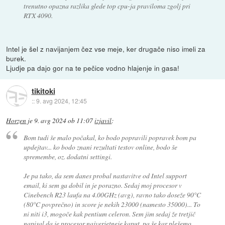
trenutno opazna razlika glede top cpu-ja praviloma zgolj pri
RTX 4090.
Intel je šel z navijanjem čez vse meje, ker drugače niso imeli za
burek.
Ljudje pa dajo gor na te pečice vodno hlajenje in gasa!
tikitoki
::
9. avg 2024, 12:45
Horzen
je
9. avg 2024 ob 11:07
izjavil
:
Bom tudi še malo počakal, ko bodo popravili popravek bom pa
updejtav... ko bodo znani rezultati testov online, bodo še
spremembe, oz. dodatni settingi.
Je pa tako, da sem danes probal nastavitve od Intel support
email, ki sem ga dobil in je porazno. Sedaj moj procesor v
Cinebench R23 laufa na 4.00GHz (avg), ravno tako doseže 90°C
(80°C povprečno) in score je nekih 23000 (namesto 35000)... To
ni niti i3, mogoče kak pentium celeron. Sem jim sedaj že tretjič
napisal da je procesor najverjetneje kaput, pa še kar plešemo