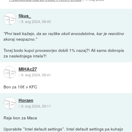
fikus_
::
9. avg 2024, 08:40
"Prvi testi kažejo, da so razlike okoli enoodstotne, kar je resnično
skoraj neopazno."
Torej bodo kupci procesorjev dobili 1% nazaj?! Ali samo dobropis
za naslednjega intela?!
MIHAc27
::
9. avg 2024, 08:41
Bon za 10€ v KFC
Horzen
::
9. avg 2024, 09:11
Raje bon za Maca
Uporabite ''Intel default settings''. Intel default settings pa kuhajo