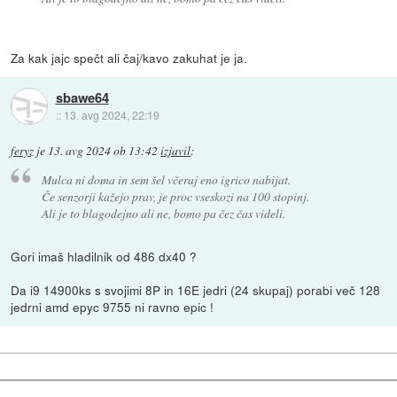
Za kak jajc spečt ali čaj/kavo zakuhat je ja.
sbawe64
::
13. avg 2024, 22:19
feryz
je
13. avg 2024 ob 13:42
izjavil
:
Mulca ni doma in sem šel včeraj eno igrico nabijat.
Če senzorji kažejo prav, je proc vseskozi na 100 stopinj.
Ali je to blagodejno ali ne, bomo pa čez čas videli.
Gori imaš hladilnik od 486 dx40 ?
Da i9 14900ks s svojimi 8P in 16E jedri (24 skupaj) porabi več 128
jedrni amd epyc 9755 ni ravno epic !