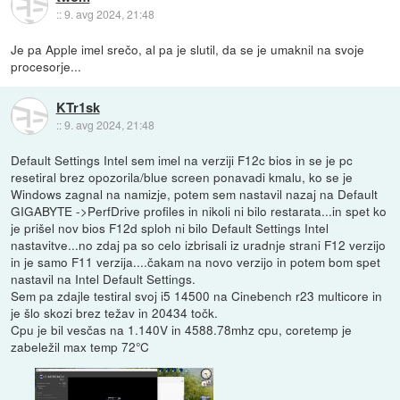
::
9. avg 2024, 21:48
Je pa Apple imel srečo, al pa je slutil, da se je umaknil na svoje
procesorje...
KTr1sk
::
9. avg 2024, 21:48
Default Settings Intel sem imel na verziji F12c bios in se je pc
resetiral brez opozorila/blue screen ponavadi kmalu, ko se je
Windows zagnal na namizje, potem sem nastavil nazaj na Default
GIGABYTE ->PerfDrive profiles in nikoli ni bilo restarata...in spet ko
je prišel nov bios F12d sploh ni bilo Default Settings Intel
nastavitve...no zdaj pa so celo izbrisali iz uradnje strani F12 verzijo
in je samo F11 verzija....čakam na novo verzijo in potem bom spet
nastavil na Intel Default Settings.
Sem pa zdajle testiral svoj i5 14500 na Cinebench r23 multicore in
je šlo skozi brez težav in 20434 točk.
Cpu je bil vesčas na 1.140V in 4588.78mhz cpu, coretemp je
zabeležil max temp 72°C