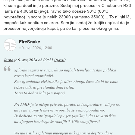
ki sem ga dobil in je porazno. Sedaj moj procesor v Cinebench R23
laufa na 4.00GHz (avg), ravno tako doseže 90°C (80°C
povprečno) in score je nekih 23000 (namesto 35000)... To ni niti i3,
mogoče kak pentium celeron. Sem jim sedaj že tretjič napisal da je
procesor najverjetneje kaput, pa še kar plešemo okrog grma.
FireSnake
::
9. avg 2024, 12:00
Jarno
je
9. avg 2024 ob 09:21
izjavil
:
Splošna težava je v tem, da so najbolj temeljita testna publika
ravno kupci uporabniki.
Razvoj sodobne elektronike je hiter, nimajo časa, da bi tovrstne
težave odkrili pri standardnih testih.
Je pa to dobra šola za v naprej.
Pri AMD-ju že nižajo privzeto porabo in temperature, vidi pa se,
da je navijanje frekvenc in porabe še vedno popularno.
Posledično so proizvajalci cpu-jev zamikani, da s tovarniškim
navijanjem izmolzejo še zadnjih 5-10% zmogljivosti.
Večina tistih s spletnim mnenjem itak ignorira dejstvo, da je