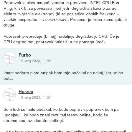
Popravek je sicer mogoč, vendar je predvsem INTEL CPU Bus
Ring, ki skrbi za povezavo med jedri degradiran fizično zaradi
elektro migracije elektronov (ki so posledica visokih frekvenc +
visokih temperatur + visokih tokov). Procesor je treba zamenjati, ni
druge.
Popravek preprečuje (bi naj) nadaljnjo degradacijo CPU. Če je
CPU degradiran, popravek naložiš, a ne pomaga (več).
Furbo
::
9. avg 2024, 11:02
Imam podprto plato ampak bom raje počakal na nekaj, kar ne bo
beta.
Horzen
::
9. avg 2024, 11:07
Bom tudi še malo počakal, ko bodo popravili popravek bom pa
updejtav... ko bodo znani rezultati testov online, bodo še
spremembe, oz. dodatni settingi.
Je pa tako, da sem danes probal nastavitve od Intel support email,