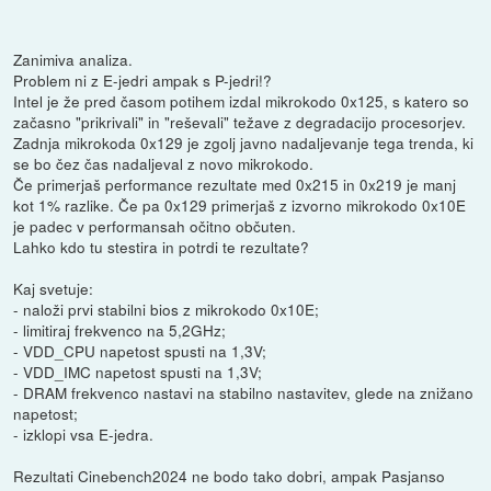
Zanimiva analiza.
Problem ni z E-jedri ampak s P-jedri!?
Intel je že pred časom potihem izdal mikrokodo 0x125, s katero so
začasno "prikrivali" in "reševali" težave z degradacijo procesorjev.
Zadnja mikrokoda 0x129 je zgolj javno nadaljevanje tega trenda, ki
se bo čez čas nadaljeval z novo mikrokodo.
Če primerjaš performance rezultate med 0x215 in 0x219 je manj
kot 1% razlike. Če pa 0x129 primerjaš z izvorno mikrokodo 0x10E
je padec v performansah očitno občuten.
Lahko kdo tu stestira in potrdi te rezultate?
Kaj svetuje:
- naloži prvi stabilni bios z mikrokodo 0x10E;
- limitiraj frekvenco na 5,2GHz;
- VDD_CPU napetost spusti na 1,3V;
- VDD_IMC napetost spusti na 1,3V;
- DRAM frekvenco nastavi na stabilno nastavitev, glede na znižano
napetost;
- izklopi vsa E-jedra.
Rezultati Cinebench2024 ne bodo tako dobri, ampak Pasjanso