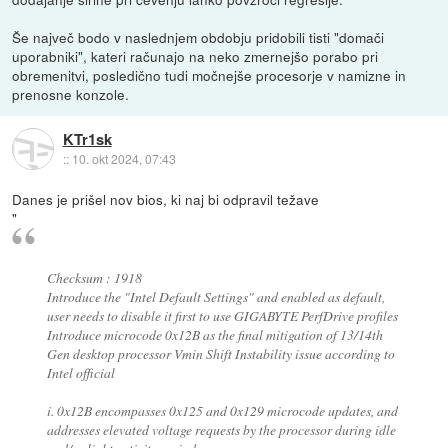
Še največ bodo v naslednjem obdobju pridobili tisti "domači
uporabniki", kateri računajo na neko zmernejšo porabo pri
obremenitvi, posledično tudi močnejše procesorje v namizne in
prenosne konzole.
KTr1sk
::
10. okt 2024, 07:43
Danes je prišel nov bios, ki naj bi odpravil težave
"
Checksum : 1918
Introduce the "Intel Default Settings" and enabled as default,
user needs to disable it first to use GIGABYTE PerfDrive profiles
Introduce microcode 0x12B as the final mitigation of 13/14th
Gen desktop processor Vmin Shift Instability issue according to
Intel official
i. 0x12B encompasses 0x125 and 0x129 microcode updates, and
addresses elevated voltage requests by the processor during idle