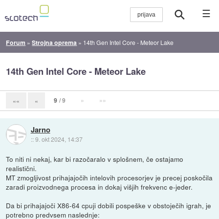
☰
Forum
»
Strojna oprema
»
14th Gen Intel Core - Meteor Lake
14th Gen Intel Core - Meteor Lake
9
/ 9
»
»»
««
«
Jarno
::
9. okt 2024, 14:37
To niti ni nekaj, kar bi razočaralo v splošnem, če ostajamo
realistični.
MT zmogljivost prihajajočih intelovih procesorjev je precej poskočila
zaradi proizvodnega procesa in dokaj višjih frekvenc e-jeder.
Da bi prihajajoči X86-64 cpuji dobili pospeške v obstoječih igrah, je
potrebno predvsem naslednje: