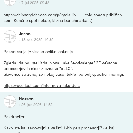
::
7. jul 2025, 09:48
https://chipsandcheese.com/p/intels-lio...
... tole spada približno
sem. Končno spet nekdo, ki zna benchmarkat :)
Jarno
::
18. dec 2025, 16:35
Posnemanje je visoka oblika laskanja.
Zgleda, da bo Intel izdal Nova Lake "ekvivalente" 3D-VCache
procesorjev in sicer z oznako "bLLC".
Govorice so zunaj že nekaj časa, tokrat pa bolj specifični namigi.
https://wccftech.com/intel-nova-lake-de...
Horzen
::
26. jan 2026, 14:53
Pozdravljeni,
Kako ste kaj zadovoljni z vašimi 14th gen procesorji? Je kaj