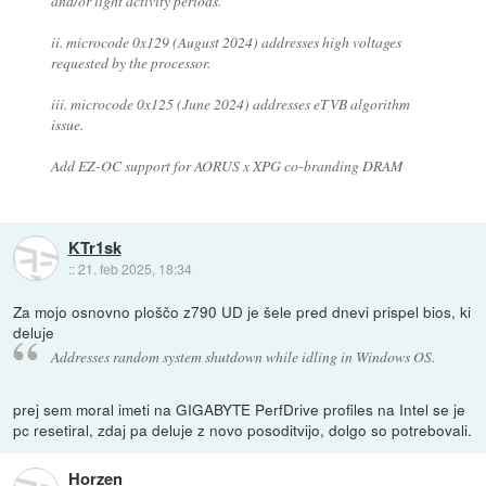
and/or light activity periods.
ii. microcode 0x129 (August 2024) addresses high voltages
requested by the processor.
iii. microcode 0x125 (June 2024) addresses eTVB algorithm
issue.
Add EZ-OC support for AORUS x XPG co-branding DRAM
KTr1sk
::
21. feb 2025, 18:34
Za mojo osnovno ploščo z790 UD je šele pred dnevi prispel bios, ki
deluje
Addresses random system shutdown while idling in Windows OS.
prej sem moral imeti na GIGABYTE PerfDrive profiles na Intel se je
pc resetiral, zdaj pa deluje z novo posoditvijo, dolgo so potrebovali.
Horzen