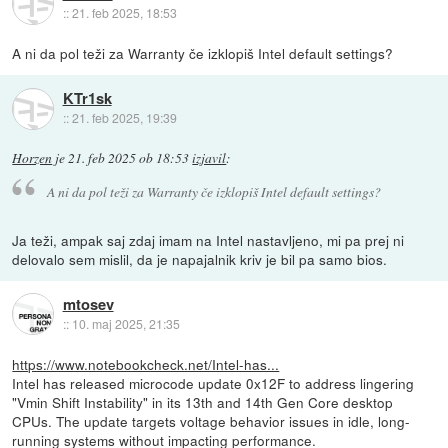
::
21. feb 2025, 18:53
A ni da pol teži za Warranty če izklopiš Intel default settings?
KTr1sk
::
21. feb 2025, 19:39
Horzen
je
21. feb 2025 ob 18:53
izjavil
:
A ni da pol teži za Warranty če izklopiš Intel default settings?
Ja teži, ampak saj zdaj imam na Intel nastavljeno, mi pa prej ni
delovalo sem mislil, da je napajalnik kriv je bil pa samo bios.
mtosev
::
10. maj 2025, 21:35
https://www.notebookcheck.net/Intel-has...
Intel has released microcode update 0x12F to address lingering
"Vmin Shift Instability" in its 13th and 14th Gen Core desktop
CPUs. The update targets voltage behavior issues in idle, long-
running systems without impacting performance.