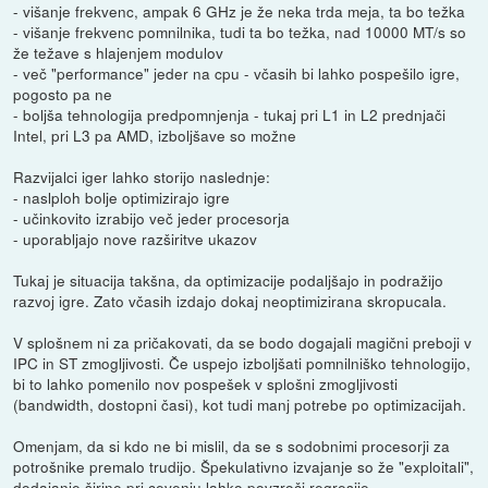
- višanje frekvenc, ampak 6 GHz je že neka trda meja, ta bo težka
- višanje frekvenc pomnilnika, tudi ta bo težka, nad 10000 MT/s so
že težave s hlajenjem modulov
- več "performance" jeder na cpu - včasih bi lahko pospešilo igre,
pogosto pa ne
- boljša tehnologija predpomnjenja - tukaj pri L1 in L2 prednjači
Intel, pri L3 pa AMD, izboljšave so možne
Razvijalci iger lahko storijo naslednje:
- naslploh bolje optimizirajo igre
- učinkovito izrabijo več jeder procesorja
- uporabljajo nove razširitve ukazov
Tukaj je situacija takšna, da optimizacije podaljšajo in podražijo
razvoj igre. Zato včasih izdajo dokaj neoptimizirana skropucala.
V splošnem ni za pričakovati, da se bodo dogajali magični preboji v
IPC in ST zmogljivosti. Če uspejo izboljšati pomnilniško tehnologijo,
bi to lahko pomenilo nov pospešek v splošni zmogljivosti
(bandwidth, dostopni časi), kot tudi manj potrebe po optimizacijah.
Omenjam, da si kdo ne bi mislil, da se s sodobnimi procesorji za
potrošnike premalo trudijo. Špekulativno izvajanje so že "exploitali",
dodajanje širine pri cevenju lahko povzroči regresije.