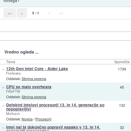
novega?
9
/ 9
»
»»
««
«
Vredno ogleda ...
Tema
Sporočila
»
12th Gen Intel Core - Alder Lake
1739
FireSnake
Oddelek:
Strojna oprema
»
CPU se malo overheata
45
FiReFTW
Oddelek:
Strojna oprema
»
Defektni Intelovi procesorji 13. in 14. generacije so
132
nepopravljivi
McHusch
Oddelek:
Novice
/
Procesorji
»
Intel naj bi dokončno popravil napako v 13. in 14.
32