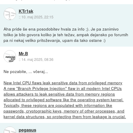
KTr1sk
::
10. maj 2025, 22:15
Aha pride še ena posodobitev hvala za info ;). Je pa zanimivo
toliko je bilo govora koliko je teh težav, ampak dejansko po forumih
pa ni nekaj veliko pritoževanja, upam da tako ostane :)
Mr.B
::
14. maj 2025, 08:36
Ne pozabite, ... včeraj...
New Intel CPU flaws leak sensitive data from privileged memory
A new "Branch Privilege Injection" flaw in all modern Intel CPUs
allows attackers to leak sensitive data from memory regions
allocated to privileged software like the operating system kernel.
Typically, these regions are populated with information like
passwords, cryptographic keys, memory of other processes, and
kernel data structures, so protecting them from leakage is crucial.
pegasus