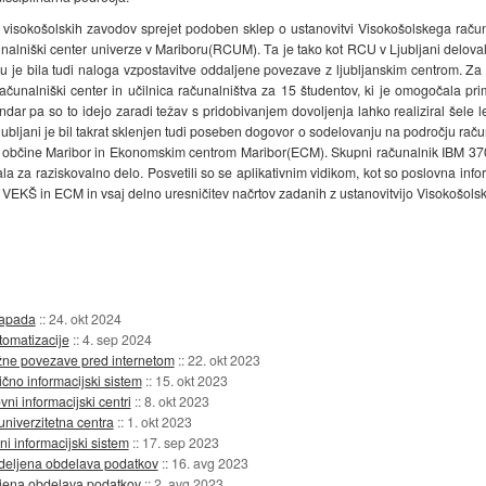
h visokošolskih zavodov sprejet podoben sklep o ustanovitvi Visokošolskega rač
alniški center univerze v Mariboru(RCUM). Ta je tako kot RCU v Ljubljani deloval
 je bila tudi naloga vzpostavitve oddaljene povezave z ljubljanskim centrom. Za 
 računalniški center in učilnica računalništva za 15 študentov, ki je omogočal
ndar pa so to idejo zaradi težav s pridobivanjem dovoljenja lahko realiziral šel
ljani je bil takrat sklenjen tudi poseben dogovor o sodelovanju na področju račun
občine Maribor in Ekonomskim centrom Maribor(ECM). Skupni računalnik IBM 370/
a za raziskovalno delo. Posvetili so se aplikativnim vidikom, kot so poslovna inf
VEKŠ in ECM in vsaj delno uresničitev načrtov zadanih z ustanovitvijo Visokošols
napada
::
24. okt 2024
tomatizacije
::
4. sep 2024
režne povezave pred internetom
::
22. okt 2023
nično informacijski sistem
::
15. okt 2023
vni informacijski centri
::
8. okt 2023
 univerzitetna centra
::
1. okt 2023
čni informacijski sistem
::
17. sep 2023
azdeljena obdelava podatkov
::
16. avg 2023
aljena obdelava podatkov
::
2. avg 2023