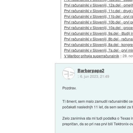
Prvi računalniki v Sloveniji, 12a.del - omej
Prvi računalniki v Sloveniji, 11c.del - drug
Prvi računalniki v Sloveniji, 11b.del - prvi
Prvi računalniki v Sloveniji, 10b.del - prvi 
Prvi računalniki v Sloveniji, 10a.del - pr
Prvi računalniki v Sloveniji, 9a.del - študij
Prvi računalniki v Sloveniji, 8b.del - raču
Prvi računalniki v Sloveniji, 8a.del - kongr
Prvi računalniki v Sloveniji, 7a.del - prvi mi
V Maribor prihaja superračunalnik
::
28. n
Barbarpapa2
::
6. jun 2023, 21:49
Pozdrav.
Ti šment, sem malo zamudil računalniški c
počakati naslednjh 11 let, da sem sedel za t
Zelo zanimiva sta mi tudi podatka o Texas i
prepričan, da so pri nas prvi bili Tektronix