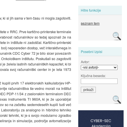
Hitre funkcije
, ki si jih sama v tem času ni mogla zagotoviti.
seznam tem
tete v RRC. Prve kartično-printerske terminale
porabnost računalnikov so tedaj spoznali že na
e in inštitute ni zadoščal. Kartično-printerski
 bolj neposreden dostop, več interaktivnega in
Posebni izpisi
ačunalnik CDC Cyber 72 je bilo sicer povezanih
 Onkološkem inštitutu. Poskušali so zagotoviti
Avtor:
e želela lastnih računalniških kapacitet, ki bi
vala svoj računalniški center in je leta 1973
Ključna beseda:
 kupili prvih 17 elektronskih kalkulatorjev HP-
tje računalništva še vedno morali na Inštitut
nik DEC PDP-11/34 z zaslonskim terminalom DEC
exas instruments TI 960A, ki je že uporabljal
ov so na začetku sedemdesetih kupili tudi več
V Laboratoriju za analogno in hibridno tehniko
torski tehniki, ki je s svojo modularno zgradbo
liranja in simulacije, področje avtomatizacije