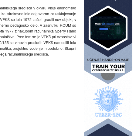
unalniškega središča v okviru Višje ekonomsko
 kot strokovno telo odgovorno za usklajevanje
VEKŠ so leta 1972 začeli graditi nov objekt, v
a primerno pedagoško delo. V zasnutku RCUM so
e leta 1977 z nakupom računalnika Sperry Rand
alništva. Pred tem se je VEKŠ pri vzpostavitvi
135 so v novih prostorih VEKŠ namestili leta
ormatika, projektno vodenje in podobno. Skupni
kega računalniškega središča.