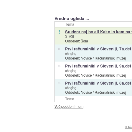
Vredno ogleda ...
Tema
!
Študent naj bo ali Kako in kam na 
STASI
Oddelek:
Šola
»
Prvi računalniki v Sloveniji, 7a.del
chnglng
Oddelek:
Novice
/
Računalniški muzej
»
Prvi računalniki v Sloveniji, 9a.del
chnglng
Oddelek:
Novice
/
Računalniški muzej
»
Prvi računalniki v Sloveniji, 8a.de
chnglng
Oddelek:
Novice
/
Računalniški muzej
Tema
Več podobnih tem
« st