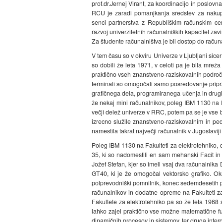
prof.dr.Jernej Virant, za koordinacijo in poslovn
RCU je zaradi pomanjkanja sredstev za nakup
senci partnerstva z Republiškim računskim ce
razvoj univerzitetnih računalniških kapacitet zavi
Za študente računalništva je bil dostop do rač
V tem času so v okviru Univerze v Ljubljani sic
so dobili že leta 1971, v celoti pa je bila mrež
praktično vseh znanstveno-raziskovalnih področji
terminali so omogočali samo posredovanje priprav
grafičnega dela, programiranega učenja in drugi
že nekaj mini računalnikov, poleg IBM 1130 na F
večji delež univerze v RRC, potem pa se je vse b
izrecno služile znanstveno-raziskovalnim in pe
namestila takrat največji računalnik v Jugoslav
Poleg IBM 1130 na Fakulteti za elektrotehniko, d
35, ki so nadomestili en sam mehanski Facit in 
Jožef Stefan, kjer so imeli vsaj dva računalni
GT40, ki je že omogočal vektorsko grafiko. Okr
polprevodniški pomnilnik, konec sedemdesetih p
računalnikov in dodatne opreme na Fakulteti za 
Fakultete za elektrotehniko pa so že leta 1968 s
lahko zajel praktično vse možne matematične fun
dinamičnih procesov in sistemov, ter druga inter