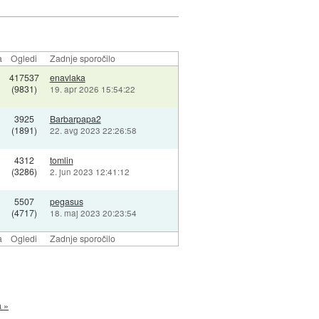
a
Ogledi
Zadnje sporočilo
417537
enavlaka
(9831)
19. apr 2026 15:54:22
3925
Barbarpapa2
(1891)
22. avg 2023 22:26:58
4312
tomlin
(3286)
2. jun 2023 12:41:12
5507
pegasus
(4717)
18. maj 2023 20:23:54
a
Ogledi
Zadnje sporočilo
a »