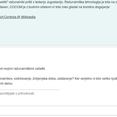
ti "veliki" računalniki prišli v tedanjo Jugoslavijo. Računalniška tehnologija je bil
nostaven, COCOM je z budnim očesom in trdo roko gledal na tovrstno dogajanje:
port Controls @ Wikipedia
d mojimi računalniškimi začetki.
čunalnikov, vzdrževanje, življenjska doba, zastaranje? Ker verjetno ni bilo veliko lj
nih delov.
razmišljajte o prihodnosti.