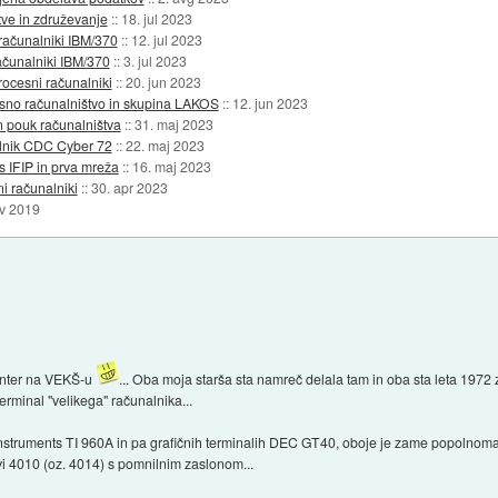
itve in združevanje
::
18. jul 2023
i računalniki IBM/370
::
12. jul 2023
 računalniki IBM/370
::
3. jul 2023
procesni računalniki
::
20. jun 2023
ocesno računalništvo in skupina LAKOS
::
12. jun 2023
 in pouk računalništva
::
31. maj 2023
nalnik CDC Cyber 72
::
22. maj 2023
es IFIP in prva mreža
::
16. maj 2023
ni računalniki
::
30. apr 2023
ov 2019
enter na VEKŠ-u
... Oba moja starša sta namreč delala tam in oba sta leta 1972
erminal "velikega" računalnika...
nstruments TI 960A in pa grafičnih terminalih DEC GT40, oboje je zame popolnoma n
-ovi 4010 (oz. 4014) s pomnilnim zaslonom...