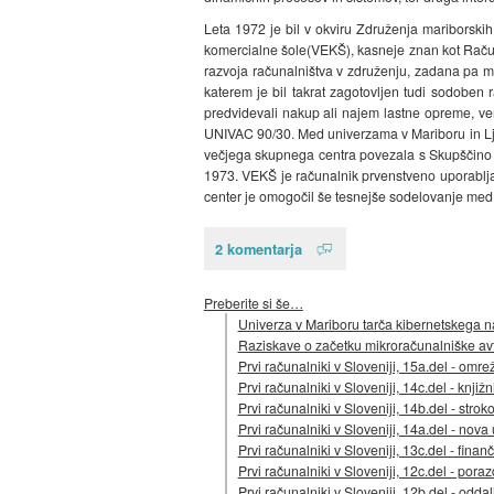
Leta 1972 je bil v okviru Združenja mariborski
komercialne šole(VEKŠ), kasneje znan kot Račun
razvoja računalništva v združenju, zadana pa mu
katerem je bil takrat zagotovljen tudi sodoben
predvidevali nakup ali najem lastne opreme, ve
UNIVAC 90/30. Med univerzama v Mariboru in Ljub
večjega skupnega centra povezala s Skupščino 
1973. VEKŠ je računalnik prvenstveno uporabljal
center je omogočil še tesnejše sodelovanje med 
2 komentarja
Preberite si še…
Univerza v Mariboru tarča kibernetskega 
Raziskave o začetku mikroračunalniške av
Prvi računalniki v Sloveniji, 15a.del - om
Prvi računalniki v Sloveniji, 14c.del - knjiž
Prvi računalniki v Sloveniji, 14b.del - stroko
Prvi računalniki v Sloveniji, 14a.del - nova
Prvi računalniki v Sloveniji, 13c.del - finan
Prvi računalniki v Sloveniji, 12c.del - por
Prvi računalniki v Sloveniji, 12b.del - odd