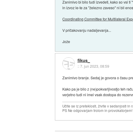
Zanimivo bi bilo tudi izvedeti, kako so vsi 
in izvoz le-te za "železno zaveso" ni bil e
Coordinating Committee for Multilateral Ex
V pričakovanju nadaljevanja...
Jože
fikus_
::
7. jun 2023, 08:59
Zanimivo branje. Sedaj je govora o času pre
Kako pa je bilo z (ne)pokvarljivostjo teh ra
verjetno tudi ni imel vsak dostopa do rezerv
Učite se iz preteklosti, živite v sedanjosti in 
PS Ne odgovarjam trolom in provokatorjem!