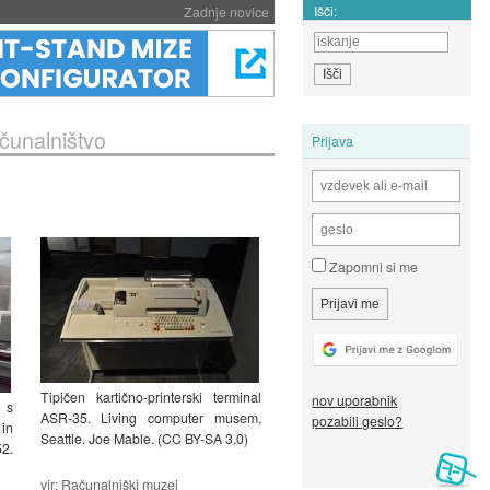
Išči:
Zadnje novice
ačunalništvo
Prijava
Zapomni si me
Tipičen kartično-printerski terminal
nov uporabnik
 s
ASR-35. Living computer musem,
pozabili geslo?
in
Seattle. Joe Mable. (CC BY-SA 3.0)
2.
vir:
Računalniški muzej