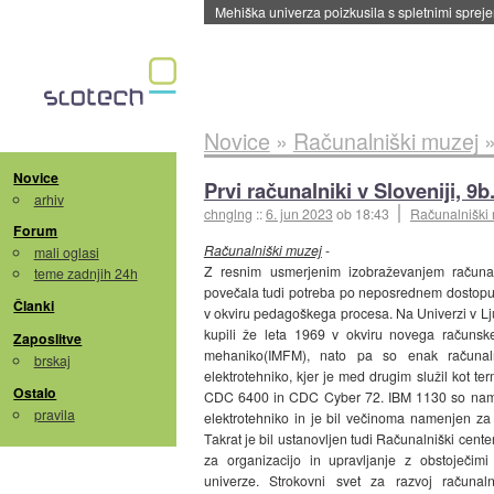
Mehiška univerza poizkusila s spletnimi sprejem
Novice
»
Računalniški muzej
Novice
Prvi računalniki v Sloveniji, 9b
arhiv
chnglng
::
6. jun 2023
ob 18:43
Računalniški
Forum
Računalniški muzej
-
mali oglasi
Z resnim usmerjenim izobraževanjem računa
teme zadnjih 24h
povečala tudi potreba po neposrednem dostopu d
Članki
v okviru pedagoškega procesa. Na Univerzi v Lju
kupili že leta 1969 v okviru novega računskeg
Zaposlitve
mehaniko(IMFM), nato pa so enak računaln
brskaj
elektrotehniko, kjer je med drugim služil kot t
Ostalo
CDC 6400 in CDC Cyber 72. IBM 1130 so namest
pravila
elektrotehniko in je bil večinoma namenjen za 
Takrat je bil ustanovljen tudi Računalniški cent
za organizacijo in upravljanje z obstoječimi 
univerze. Strokovni svet za razvoj računaln