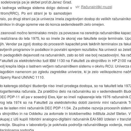
a sodelovanja pa je skrbel prof.dr.Janez Grad.
vir:
Računalniški muzej
 lastnega velikega sistema dolgo deloval v
ntrom(RRC). Po eni strani je to samostojen
ralo, po drugi strani pa je univerza imela zagotovljen dostop do velikih računalnikov
unalnikov in druge opreme vse do konca sedemdesetih zelo omejen.
er zasnovali močno terminalsko mrežo za povezave na osrednje računalniške kapaci
a realizirana do leta 1975, ko so imele že skoraj vse fakultete svoje terminale. U
h. Vendar pa zgolj dostop do procesnih kapacitet prek takšnih terminalov za fakultet
ljenih programov in podatkov in povratni sprejem rezultatov. Na univerzi so želeli
h pedagoških dejavnosti na računalnikih, zato so bili vse bolj nezadovoljni. Na r
akulteti za elektrotehniko tudi IBM 1130 na Fakulteti za strojništvo in HP 2100 na
olj krepila ideja o lastnem večjem računalniškem sistemu v okviru RCU. Univerza si j
dagoškim namenom po zgledu zagrebške univerze, ki je zelo velikopotezno načrto
iji Sperry Rand UNIVAC 1110.
o katerega običajni študentje niso imeli prostega dostopa, so na fakulteti leta 1972
logaritemska računala. Za praktično delo na računalniku so v sedemdesetih študen
ka DEC PDP-11 ali pa v sosednji Eles, kjer so imeli najkasneje leta 1976 računal
og leta 1974 so na Fakulteti za elektrotehniko dobili zanimiv mini računalnik T
a še lasten mini računalnik DEC PDP-11/34. Za potrebe razvoja procesnih sistem
strojništvo in na Oddelku za avtomate in biokibernetiko Inštituta Jožef Stefan. 
kupaj z IJS kupili hibridni analogno-digitalni računalnik EAI-580 izdelan v tranzis
kcije. Skupina v laboratoriju je pokrivala področje računalniškega vodenja, mode
disciplinarna področja.