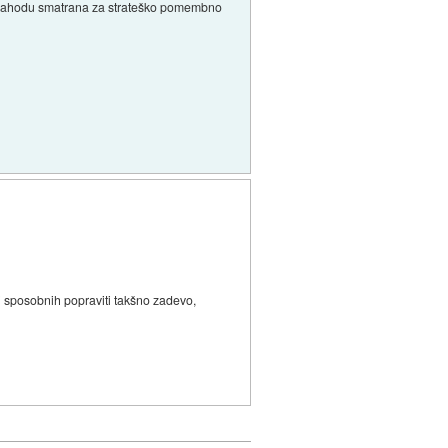
a na zahodu smatrana za strateško pomembno
udi sposobnih popraviti takšno zadevo,