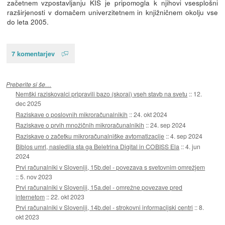
začetnem vzpostavljanju KIS je pripomogla k njihovi vsesplošni
razširjenosti v domačem univerzitetnem in knjižničnem okolju vse
do leta 2005.
7 komentarjev
Preberite si še…
Nemški raziskovalci pripravili bazo (skoraj) vseh stavb na svetu
::
12.
dec 2025
Raziskave o poslovnih mikroračunalnikih
::
24. okt 2024
Raziskave o prvih množičnih mikroračunalnikih
::
24. sep 2024
Raziskave o začetku mikroračunalniške avtomatizacije
::
4. sep 2024
Biblos umrl, nasledila sta ga Beletrina Digital in COBISS Ela
::
4. jun
2024
Prvi računalniki v Sloveniji, 15b.del - povezava s svetovnim omrežjem
::
5. nov 2023
Prvi računalniki v Sloveniji, 15a.del - omrežne povezave pred
internetom
::
22. okt 2023
Prvi računalniki v Sloveniji, 14b.del - strokovni informacijski centri
::
8.
okt 2023