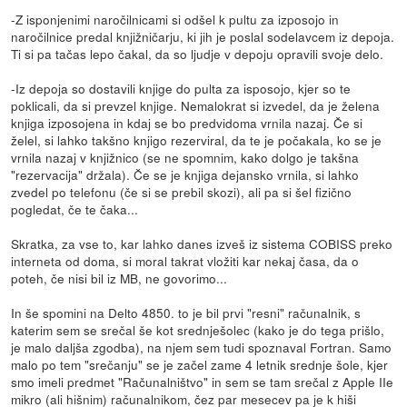
-Z isponjenimi naročilnicami si odšel k pultu za izposojo in
naročilnice predal knjižničarju, ki jih je poslal sodelavcem iz depoja.
Ti si pa tačas lepo čakal, da so ljudje v depoju opravili svoje delo.
-Iz depoja so dostavili knjige do pulta za isposojo, kjer so te
poklicali, da si prevzel knjige. Nemalokrat si izvedel, da je želena
knjiga izposojena in kdaj se bo predvidoma vrnila nazaj. Če si
želel, si lahko takšno knjigo rezerviral, da te je počakala, ko se je
vrnila nazaj v knjižnico (se ne spomnim, kako dolgo je takšna
"rezervacija" držala). Če se je knjiga dejansko vrnila, si lahko
zvedel po telefonu (če si se prebil skozi), ali pa si šel fizično
pogledat, če te čaka...
Skratka, za vse to, kar lahko danes izveš iz sistema COBISS preko
interneta od doma, si moral takrat vložiti kar nekaj časa, da o
poteh, če nisi bil iz MB, ne govorimo...
In še spomini na Delto 4850. to je bil prvi "resni" računalnik, s
katerim sem se srečal še kot srednješolec (kako je do tega prišlo,
je malo daljša zgodba), na njem sem tudi spoznaval Fortran. Samo
malo po tem "srečanju" se je začel zame 4 letnik srednje šole, kjer
smo imeli predmet "Računalništvo" in sem se tam srečal z Apple IIe
mikro (ali hišnim) računalnikom, čez par mesecev pa je k hiši