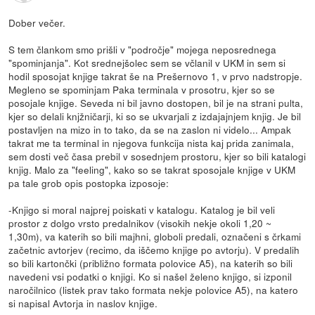
Dober večer.
S tem člankom smo prišli v "področje" mojega neposrednega
"spominjanja". Kot srednejšolec sem se včlanil v UKM in sem si
hodil sposojat knjige takrat še na Prešernovo 1, v prvo nadstropje.
Megleno se spominjam Paka terminala v prosotru, kjer so se
posojale knjige. Seveda ni bil javno dostopen, bil je na strani pulta,
kjer so delali knjžničarji, ki so se ukvarjali z izdajajnjem knjig. Je bil
postavljen na mizo in to tako, da se na zaslon ni videlo... Ampak
takrat me ta terminal in njegova funkcija nista kaj prida zanimala,
sem dosti več časa prebil v sosednjem prostoru, kjer so bili katalogi
knjig. Malo za "feeling", kako so se takrat sposojale knjige v UKM
pa tale grob opis postopka izposoje:
-Knjigo si moral najprej poiskati v katalogu. Katalog je bil veli
prostor z dolgo vrsto predalnikov (visokih nekje okoli 1,20 ~
1,30m), va katerih so bili majhni, globoli predali, označeni s črkami
začetnic avtorjev (recimo, da iščemo knjige po avtorju). V predalih
so bili kartončki (približno formata polovice A5), na katerih so bili
navedeni vsi podatki o knjigi. Ko si našel želeno knjigo, si izponil
naročilnico (listek prav tako formata nekje polovice A5), na katero
si napisal Avtorja in naslov knjige.