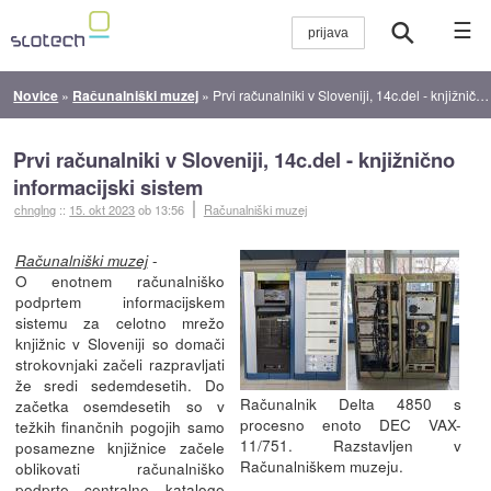
☰
Novice
»
Računalniški muzej
»
Prvi računalniki v Sloveniji, 14c.del - knjižnično informacijski sistem
Prvi računalniki v Sloveniji, 14c.del - knjižnično
informacijski sistem
chnglng
::
15. okt 2023
ob 13:56
Računalniški muzej
-
Računalniški muzej
O enotnem računalniško
podprtem informacijskem
sistemu za celotno mrežo
knjižnic v Sloveniji so domači
strokovnjaki začeli razpravljati
že sredi sedemdesetih. Do
Računalnik Delta 4850 s
začetka osemdesetih so v
procesno enoto DEC VAX-
težkih finančnih pogojih samo
11/751. Razstavljen v
posamezne knjižnice začele
Računalniškem muzeju.
oblikovati računalniško
podprte centralne kataloge