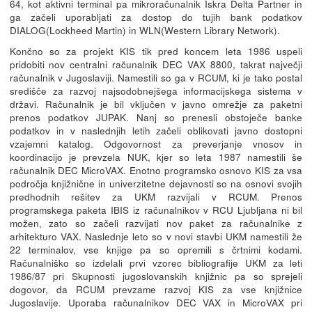
64, kot aktivni terminal pa mikroračunalnik Iskra Delta Partner in
ga začeli uporabljati za dostop do tujih bank podatkov
DIALOG(Lockheed Martin) in WLN(Western Library Network).
Končno so za projekt KIS tik pred koncem leta 1986 uspeli
pridobiti nov centralni računalnik DEC VAX 8800, takrat največji
računalnik v Jugoslaviji. Namestili so ga v RCUM, ki je tako postal
središče za razvoj najsodobnejšega informacijskega sistema v
državi. Računalnik je bil vključen v javno omrežje za paketni
prenos podatkov JUPAK. Nanj so prenesli obstoječe banke
podatkov in v naslednjih letih začeli oblikovati javno dostopni
vzajemni katalog. Odgovornost za preverjanje vnosov in
koordinacijo je prevzela NUK, kjer so leta 1987 namestili še
računalnik DEC MicroVAX. Enotno programsko osnovo KIS za vsa
področja knjižnične in univerzitetne dejavnosti so na osnovi svojih
predhodnih rešitev za UKM razvijali v RCUM. Prenos
programskega paketa IBIS iz računalnikov v RCU Ljubljana ni bil
možen, zato so začeli razvijati nov paket za računalnike z
arhitekturo VAX. Naslednje leto so v novi stavbi UKM namestili že
22 terminalov, vse knjige pa so opremili s črtnimi kodami.
Računalniško so izdelali prvi vzorec bibliografije UKM za leti
1986/87 pri Skupnosti jugoslovanskih knjižnic pa so sprejeli
dogovor, da RCUM prevzame razvoj KIS za vse knjižnice
Jugoslavije. Uporaba računalnikov DEC VAX in MicroVAX pri