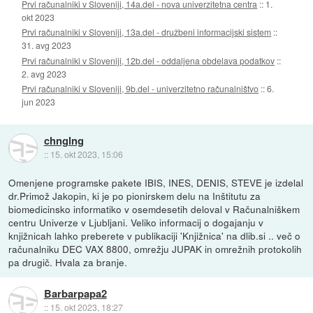
Prvi računalniki v Sloveniji, 14a.del - nova univerzitetna centra
::
1.
okt 2023
Prvi računalniki v Sloveniji, 13a.del - družbeni informacijski sistem
::
31. avg 2023
Prvi računalniki v Sloveniji, 12b.del - oddaljena obdelava podatkov
::
2. avg 2023
Prvi računalniki v Sloveniji, 9b.del - univerzitetno računalništvo
::
6.
jun 2023
chnglng
::
15. okt 2023, 15:06
Omenjene programske pakete IBIS, INES, DENIS, STEVE je izdelal
dr.Primož Jakopin, ki je po pionirskem delu na Inštitutu za
biomedicinsko informatiko v osemdesetih deloval v Računalniškem
centru Univerze v Ljubljani. Veliko informacij o dogajanju v
knjižnicah lahko preberete v publikaciji 'Knjižnica' na dlib.si .. več o
računalniku DEC VAX 8800, omrežju JUPAK in omrežnih protokolih
pa drugič. Hvala za branje.
Barbarpapa2
::
15. okt 2023, 18:27