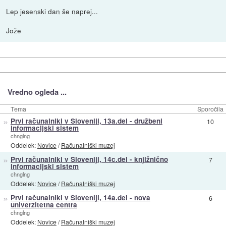
Lep jesenski dan še naprej...
Jože
Vredno ogleda ...
Tema
Sporočila
»
Prvi računalniki v Sloveniji, 13a.del - družbeni
10
informacijski sistem
chnglng
Oddelek:
Novice
/
Računalniški muzej
»
Prvi računalniki v Sloveniji, 14c.del - knjižnično
7
informacijski sistem
chnglng
Oddelek:
Novice
/
Računalniški muzej
»
Prvi računalniki v Sloveniji, 14a.del - nova
6
univerzitetna centra
chnglng
Oddelek:
Novice
/
Računalniški muzej