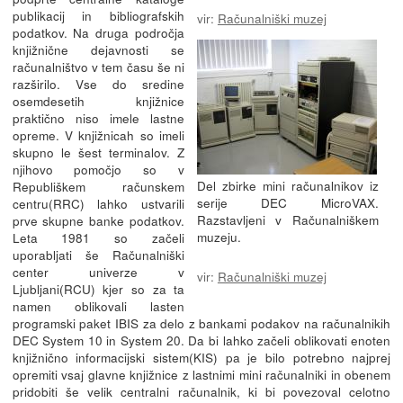
publikacij in bibliografskih
vir:
Računalniški muzej
podatkov. Na druga področja
knjižnične dejavnosti se
računalništvo v tem času še ni
razširilo. Vse do sredine
osemdesetih knjižnice
praktično niso imele lastne
opreme. V knjižnicah so imeli
skupno le šest terminalov. Z
njihovo pomočjo so v
Del zbirke mini računalnikov iz
Republiškem računskem
serije DEC MicroVAX.
centru(RRC) lahko ustvarili
Razstavljeni v Računalniškem
prve skupne banke podatkov.
muzeju.
Leta 1981 so začeli
uporabljati še Računalniški
center univerze v
vir:
Računalniški muzej
Ljubljani(RCU) kjer so za ta
namen oblikovali lasten
programski paket IBIS za delo z bankami podakov na računalnikih
DEC System 10 in System 20. Da bi lahko začeli oblikovati enoten
knjižnično informacijski sistem(KIS) pa je bilo potrebno najprej
opremiti vsaj glavne knjižnice z lastnimi mini računalniki in obenem
pridobiti še velik centralni računalnik, ki bi povezoval celotno