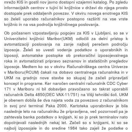
mrežo KIS in gostil nov javno dostopni vzajemni katalog. Po zgledu
informacijskih centrov v tujini bi knjižnice v državi do njega prosto
dostopale prek oddaljenih povezav. V okviru novega enotnega KIS
so želeli uporabo računalnikov postopno razširiti na vse vrste
knjižnic in na vsa področja knjižničnega poslovanja.
Ob počasnem vzpostavljanju pogojev za KIS v Ljubljani, so se v
Univerzitetni knjižnici Maribor(UKM) odločili za delni pristop k
avtomatizaciji poslovanja na zanje najbolj perečem področju
izposoje. Želeli so uvesti vodenje podatkov o uporabnikih in
izposoji, avtomatske postopke ob prekoračitvi izposojevalnega
roka in avtomatizirati pripravo seznamov in statističnih pregledov
izposoje. Medtem ko so v okviru Računalniškega centra Univerze
v Mariboru(RCUM) čakali na dobavo centralnega računalnika in v
UKM na gradnjo nove stavbe so skupaj že začeli pripravljati
koncept in programe. Ker naročen centralni računalnik CDC Cyber
171 v Mariboru ni bil dobavljen pravočasno so takrat uporabili
računalnik Delta 4850(DEC VAX-11/751) na Višji tehniški šoli. UKM
je obenem dobila še dva najeta voda za povezavo z računalnikom
in svoj prvi terminal Paka 2000. Kartoteka uporabnikov je bila
naslednje leto na računalniku že pripravljena, več pozornosti pa je
zahtevala banka podatkov o knjigah, ki so jo prek terminalov nato
dopolnjevali naslednjih nekaj let. Začeli so s knjigami, ki so se
najbolj izposojale in do sredine 1984 tako zajeli že podatke o