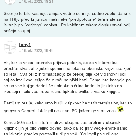
::
16. okt 2023, 18:21
Sicer je to bilo kasneje, ampak vedno se mi je čudno zdelo, da smo
na FRIju pred knjižnico imeli neke "predpotopne" terminale za
iskanje po (verjetno) cobissu. Po kakšnem takem članku stvari bolj
pašejo skupaj.
tony1
::
16. okt 2023, 19:49
Ah, ker je vmes forumska prijava potekla, so se v internetna
prostranstva žal izgubili spomini na lokalno občinsko knjižnico, kjer
so leta 1993 bili z informatizacijo že precej dlje kot v osnovni šoli,
saj so imeli vse knjige že v računalniški bazi. Samo leto kasneje pa
so na vse knjige dodali še nalepko s črtno kodo, in jim tako ob
izposoji ni bilo več treba ročno tipkati številke z vsake knjige...
Damijan: res je, kako smo buljili v tipkovnice tistih terminalov, ker so
namesto Control tipk imeli nek nam PC-jašem neznan znak
Konec 90ih so bili ti terminali že obupno zastareli in v občinski
knjižnici jih je bilo veliko odveč, tako da so jih v večje enote samo
za iskanje gradiva postavili tudi po več. (So imeli pa tudi eno