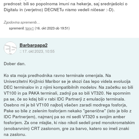
prednost: bili so popolnoma imuni na hekerje, saj srednješolci o
Digitalu in (verjetno) DECNETu nismo vedeli ničesar :-D).
Zgodovina sprememb…
spremenil:
tony1
(
16. okt 2023 ob 19:51
)
Barbarpapa2
::
17. okt 2023, 10:55
Dober dan.
Ko sta moja predhodnika ravno terminale omenjala. Na
Univerzitetni Knjžnici Maribor se je skozi čas lepo videla evolucija
DEC terminalov in z njimi kompatibilnih modelov. Na začetku so bili
VT100 in pa PAKA terminali, zadnji pa so bili VT320. Ne spomnim
pa se, če so kdaj bili v rabi IDC Partnerji z emulacijo terminala.
Osebno mi je bil VT100 najbolj všečen zaradi modrega fosforja,
Pake so bile z zelenim fosforjem nekako "generične" (isto je bilo z
IDC Partnerjem), najmanj pa so mi sedli VT320 s svojim amber
fosforjem. Za one mlajše, ki niso nikoli sedeli pred monokromatskim
(enobarvnim) CRT zaslonom, gre za barvo, katero so imeli znaki
na zaslonu.