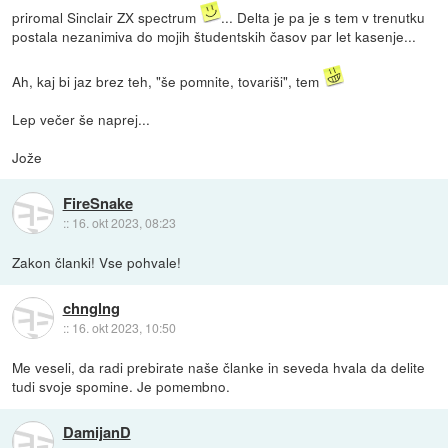
priromal Sinclair ZX spectrum
... Delta je pa je s tem v trenutku
postala nezanimiva do mojih študentskih časov par let kasenje...
Ah, kaj bi jaz brez teh, "še pomnite, tovariši", tem
Lep večer še naprej...
Jože
FireSnake
::
16. okt 2023, 08:23
Zakon članki! Vse pohvale!
chnglng
::
16. okt 2023, 10:50
Me veseli, da radi prebirate naše članke in seveda hvala da delite
tudi svoje spomine. Je pomembno.
DamijanD