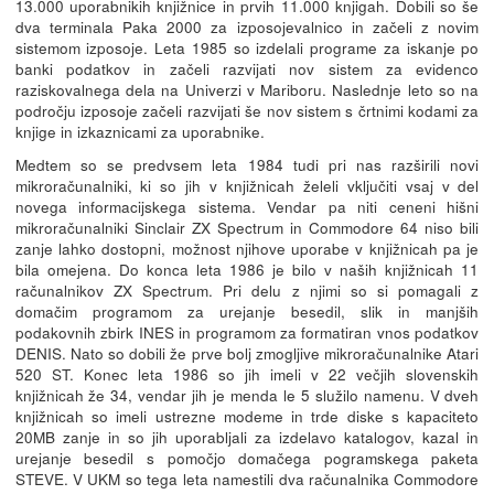
13.000 uporabnikih knjižnice in prvih 11.000 knjigah. Dobili so še
dva terminala Paka 2000 za izposojevalnico in začeli z novim
sistemom izposoje. Leta 1985 so izdelali programe za iskanje po
banki podatkov in začeli razvijati nov sistem za evidenco
raziskovalnega dela na Univerzi v Mariboru. Naslednje leto so na
področju izposoje začeli razvijati še nov sistem s črtnimi kodami za
knjige in izkaznicami za uporabnike.
Medtem so se predvsem leta 1984 tudi pri nas razširili novi
mikroračunalniki, ki so jih v knjižnicah želeli vključiti vsaj v del
novega informacijskega sistema. Vendar pa niti ceneni hišni
mikroračunalniki Sinclair ZX Spectrum in Commodore 64 niso bili
zanje lahko dostopni, možnost njihove uporabe v knjižnicah pa je
bila omejena. Do konca leta 1986 je bilo v naših knjižnicah 11
računalnikov ZX Spectrum. Pri delu z njimi so si pomagali z
domačim programom za urejanje besedil, slik in manjših
podakovnih zbirk INES in programom za formatiran vnos podatkov
DENIS. Nato so dobili že prve bolj zmogljive mikroračunalnike Atari
520 ST. Konec leta 1986 so jih imeli v 22 večjih slovenskih
knjižnicah že 34, vendar jih je menda le 5 služilo namenu. V dveh
knjižnicah so imeli ustrezne modeme in trde diske s kapaciteto
20MB zanje in so jih uporabljali za izdelavo katalogov, kazal in
urejanje besedil s pomočjo domačega pogramskega paketa
STEVE. V UKM so tega leta namestili dva računalnika Commodore