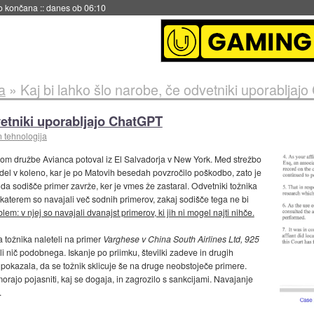
s ob 06:09
a
»
Kaj bi lahko šlo narobe, če odvetniki uporabljaj
vetniki uporabljajo ChatGPT
n tehnologija
etalom družbe Avianca potoval iz El Salvadorja v New York. Med strežbo
el v koleno, kar je po Matovih besedah povzročilo poškodbo, zato je
 da sodišče primer zavrže, ker je vmes že zastaral. Odvetniki tožnika
v katerem so navajali več sodnih primerov, zakaj sodišče tega ne bi
em: v njej so navajali dvanajst primerov, ki jih ni mogel najti nihče.
 tožnika naleteli na primer
Varghese v China South Airlines Ltd, 925
šli nič podobnega. Iskanje po priimku, številki zadeve in drugih
 pokazala, da se tožnik sklicuje še na druge neobstoječe primere.
ajo pojasniti, kaj se dogaja, in zagrozilo s sankcijami. Navajanje
.