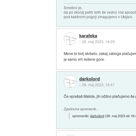
Smešno je,
da po skoraj petih letih še vedno nisi sposo
pod kakšnimi pogoji zmagujemo v Ukljani.
karafeka
::
28. maj 2023, 16:29
Mene bi bolj skrbelo, zakaj zaboga plačujemo
je samo vrh ledene gore.
darkolord
::
28. maj 2023, 16:41
Če vprašaš Matota, jih očitno plačujemo še p
Zgodovina sprememb…
spremenilo:
darkolord
(
28. maj 2023 ob 16: