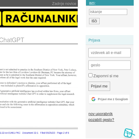
Išči:
Zadnje novice
o ChatGPT
Prijava
Zapomni si me
nov uporabnik
pozabili geslo?