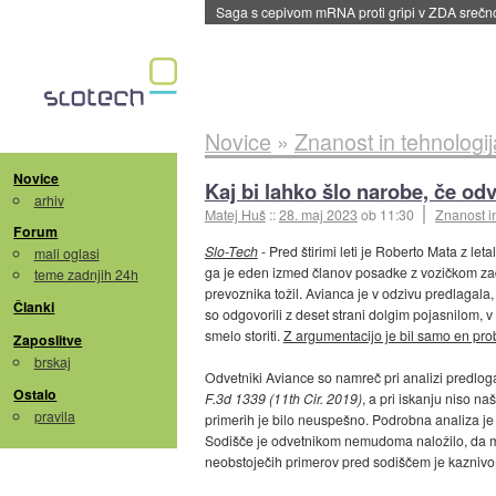
BMW v vozilih začel predvajati reklame
::
dane
Novice
»
Znanost in tehnologij
Novice
Kaj bi lahko šlo narobe, če od
arhiv
Matej Huš
::
28. maj 2023
ob 11:30
Znanost i
Forum
Slo-Tech
- Pred štirimi leti je Roberto Mata z l
mali oglasi
ga je eden izmed članov posadke z vozičkom zad
teme zadnjih 24h
prevoznika tožil. Avianca je v odzivu predlagala,
Članki
so odgovorili z deset strani dolgim pojasnilom, 
smelo storiti.
Z argumentacijo je bil samo en probl
Zaposlitve
brskaj
Odvetniki Aviance so namreč pri analizi predloga
Ostalo
F.3d 1339 (11th Cir. 2019)
, a pri iskanju niso na
pravila
primerih je bilo neuspešno. Podrobna analiza je
Sodišče je odvetnikom nemudoma naložilo, da mor
neobstoječih primerov pred sodiščem je kaznivo