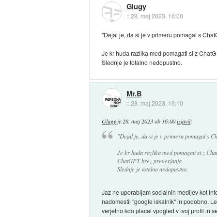
Glugy
::
28. maj 2023, 16:00
"Dejal je, da si je v primeru pomagal s Cha
Je kr huda razlika med pomagati si z Chat
Slednje je totalno nedopustno.
Mr.B
::
28. maj 2023, 16:10
Glugy
je
28. maj 2023 ob 16:00
izjavil
:
"Dejal je, da si je v primeru pomagal s 
Je kr huda razlika med pomagati si z Cha
ChatGPT brez preverjanja.
Slednje je totalno nedopustno.
Jaz ne uporabljam socialnih medijev kot infor
nadomestil "google iskalnik" in podobno. Le
verjetno kdo placal vpogled v tvoj profil in s