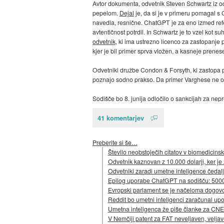
Avtor dokumenta, odvetnik Steven Schwartz iz o
pepelom.
Dejal
je, da si je v primeru pomagal s C
navedla, resnične. ChatGPT je za eno izmed refe
avtentičnost potrdil. In Schwartz je to vzel kot 
odvetnik
, ki ima ustrezno licenco za zastopanj
kjer je bil primer sprva vložen, a kasneje prenese
Odvetniki družbe Condon & Forsyth, ki zastopa p
poznajo sodno prakso. Da primer Varghese ne obst
Sodišče bo 8. junija odločilo o sankcijah za nep
41 komentarjev
Preberite si še…
Število neobstoječih citatov v biomedicinsk
Odvetnik kaznovan z 10.000 dolarji, ker j
Odvetniki zaradi umetne inteligence čedalj
Epilog uporabe ChatGPT na sodišču: 5000 
Evropski parlament se je načeloma dogovor
Reddit bo umetni inteligenci zaračunal upo
Umetna inteligenca že piše članke za CN
V Nemčiji patent za FAT neveljaven, veljav