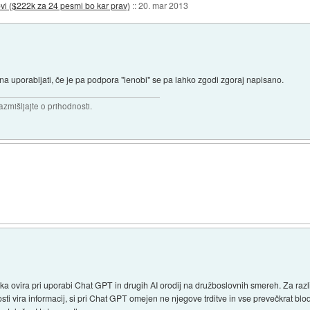
i ($222k za 24 pesmi bo kar prav)
::
20. mar 2013
 zna uporabljati, če je pa podpora "lenobi" se pa lahko zgodi zgoraj napisano.
razmišljajte o prihodnosti.
lika ovira pri uporabi Chat GPT in drugih AI orodij na družboslovnih smereh. Za raz
sti vira informacij, si pri Chat GPT omejen ne njegove trditve in vse prevečkrat bl