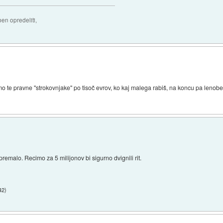
ben opredeliti,
 te pravne "strokovnjake" po tisoč evrov, ko kaj malega rabiš, na koncu pa lenobe le
remalo. Recimo za 5 milijonov bi sigurno dvignili rit.
42
)