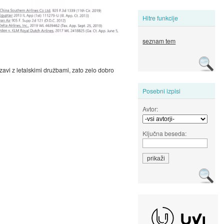
Hitre funkcije
seznam tem
avi z letalskimi družbami, zato zelo dobro
Posebni izpisi
Avtor:
Ključna beseda: