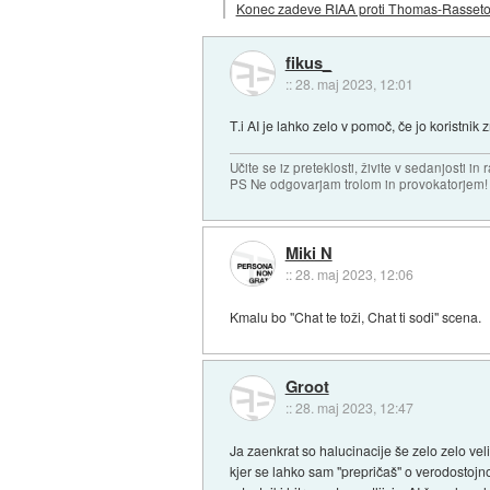
Konec zadeve RIAA proti Thomas-Rassetov
fikus_
::
28. maj 2023, 12:01
T.i AI je lahko zelo v pomoč, če jo koristnik
Učite se iz preteklosti, živite v sedanjosti in 
PS Ne odgovarjam trolom in provokatorjem!
Miki N
::
28. maj 2023, 12:06
Kmalu bo "Chat te toži, Chat ti sodi" scena.
Groot
::
28. maj 2023, 12:47
Ja zaenkrat so halucinacije še zelo zelo ve
kjer se lahko sam "prepričaš" o verodostojno