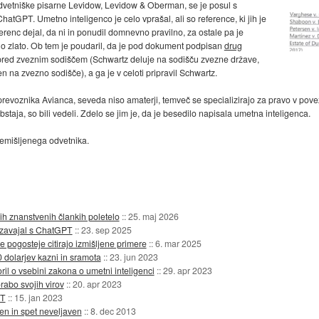
dvetniške pisarne Levidow, Levidow & Oberman, se je posul s
hatGPT. Umetno inteligenco je celo vprašal, ali so reference, ki jih je
renc dejal, da ni in ponudil domnevno pravilno, za ostale pa je
suho zlato. Ob tem je poudaril, da je pod dokument podpisan
drug
e pred zveznim sodiščem (Schwartz deluje na sodišču zvezne države,
n na zvezno sodišče), a ga je v celoti pripravil Schwartz.
revoznika Avianca, seveda niso amaterji, temveč se specializirajo za pravo v povez
aja, so bili vedeli. Zdelo se jim je, da je besedilo napisala umetna inteligenca.
remišljenega odvetnika.
ih znanstvenih člankih poletelo
::
25. maj 2026
e zavajal s ChatGPT
::
23. sep 2025
e pogosteje citirajo izmišljene primere
::
6. mar 2025
dolarjev kazni in sramota
::
23. jun 2023
il o vsebini zakona o umetni inteligenci
::
29. apr 2023
rabo svojih virov
::
20. apr 2023
ET
::
15. jan 2023
en in spet neveljaven
::
8. dec 2013