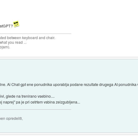
ChatGPT?
cated between keyboard and chair.
hat you read ...
sojam).
lne. Ai Chat-gpt ene ponudnika uporablja podane rezultate drugega AI ponudnika Ch
ivi, glede na trenirano vsebino....
 naprej" pa je pri cetrtem vsbina zeizgubljena...
ben opredeliti,