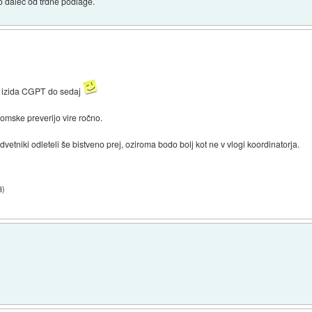
lo daleč od trdne podlage.
 od izida CGPT do sedaj
omske preverijo vire ročno.
vetniki odleteli še bistveno prej, oziroma bodo bolj kot ne v vlogi koordinatorja.
3
)