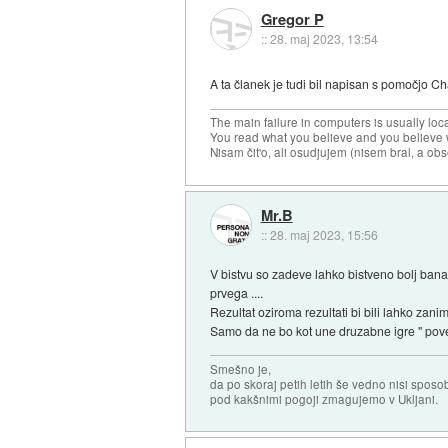
Gregor P
::
28. maj 2023, 13:54
A ta članek je tudi bil napisan s pomočjo 
The main failure in computers is usually lo
You read what you believe and you believe w
Nisam čit'o, ali osudjujem (nisem bral, a ob
Mr.B
::
28. maj 2023, 15:56
V bistvu so zadeve lahko bistveno bolj bana
prvega ....
Rezultat oziroma rezultati bi bili lahko zanim
Samo da ne bo kot une druzabne igre " povej
Smešno je,
da po skoraj petih letih še vedno nisi sposo
pod kakšnimi pogoji zmagujemo v Ukljani.