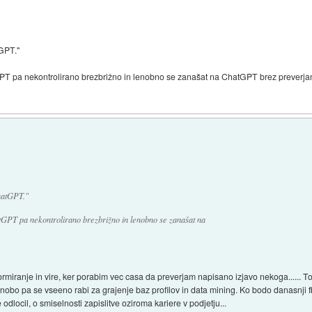
tGPT."
GPT pa nekontrolirano brezbrižno in lenobno se zanašat na ChatGPT brez preverja
ChatGPT."
tGPT pa nekontrolirano brezbrižno in lenobno se zanašat na
miranje in vire, ker porabim vec casa da preverjam napisano izjavo nekoga...... Torej 
nobo pa se vseeno rabi za grajenje baz profilov in data mining. Ko bodo danasnji fb
e odlocil, o smiselnosti zapislitve oziroma kariere v podjetju...