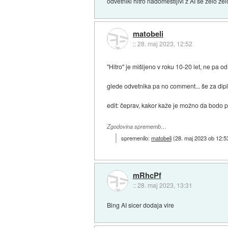
odvetniki hitro nadomestljivi z AI še zelo ze
matobeli
::
28. maj 2023, 12:52
"Hitro" je mišljeno v roku 10-20 let, ne pa
glede odvetnika pa no comment... še za dipl
edit: čeprav, kakor kaže je možno da bodo pd
Zgodovina sprememb…
spremenilo:
matobeli
(
28. maj 2023 ob 12:5
mRhcPf
::
28. maj 2023, 13:31
Bing AI sicer dodaja vire