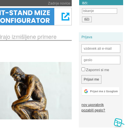
Išči:
Zadnje novice
irajo izmišljene primere
Prijava
Zapomni si me
nov uporabnik
pozabili geslo?