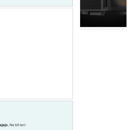
ajajo.
Ne bit len!