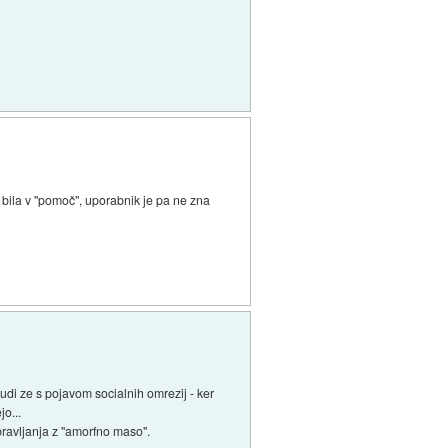
e bila v "pomoč", uporabnik je pa ne zna
tudi ze s pojavom socialnih omrezij - ker
jo...
ravljanja z "amorfno maso".