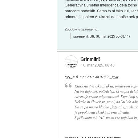
Generativna umetna inteligenca dela točno to
hardcore podatkih. Samo to ni tako kul, ker
primere, in potem AI ukazal da napiše nek po
Zgodovina sprememb…
spremenil:
Utk
(
6. mar 2025 ob 08:11
)
Grinmiir3
::
6. mar 2025, 08:45
feryz
je
6. mar 2025 ob 07:39
izjavil
:
Klasična it-jevska praksa, predvsem softv
Na trg dajo nek polizdelek, ki na pol deluje
odvezuje vsake odgovornosti. Kupci naj se
Nekako bi človek razumel, da "ai" da odgo
Da se pa mrtvo hladno zlaže ali izmisli, pa
je popolnoma eksaktna, ena ali nula.
S prihodom teh "AI" pa so vse pojebali in 
AI modeli ala chatgps so statistika.