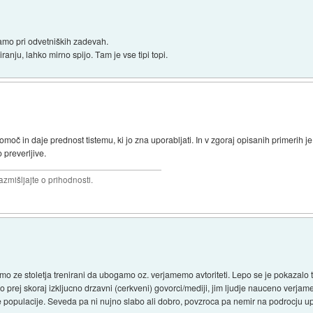
 samo pri odvetniških zadevah.
ranju, lahko mirno spijo. Tam je vse tipi topi.
omoč in daje prednost tistemu, ki jo zna uporabljati. In v zgoraj opisanih primerih j
o preverljive.
razmišljajte o prihodnosti.
smo ze stoletja trenirani da ubogamo oz. verjamemo avtoriteti. Lepo se je pokazalo 
imo prej skoraj izkljucno drzavni (cerkveni) govorci/mediji, jim ljudje nauceno verjame
 populacije. Seveda pa ni nujno slabo ali dobro, povzroca pa nemir na podrocju up