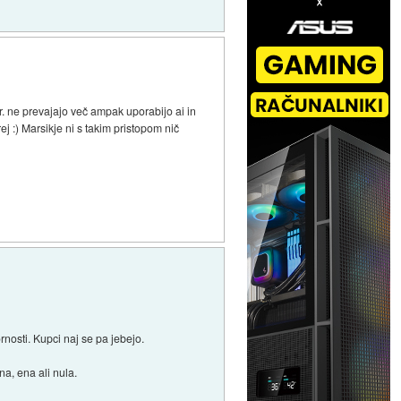
npr. ne prevajajo več ampak uporabijo ai in
j :) Marsikje ni s takim pristopom nič
rnosti. Kupci naj se pa jebejo.
na, ena ali nula.