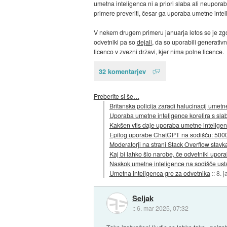
umetna inteligenca ni a priori slaba ali neuporabn
primere preveriti, česar ga uporaba umetne intel
V nekem drugem primeru januarja letos se je zgod
odvetniki pa so
dejali
, da so uporabili generativ
licenco v zvezni državi, kjer nima polne licence.
32 komentarjev
Preberite si še…
Britanska policija zaradi halucinacij ume
Uporaba umetne inteligence korelira s sla
Kakšen vtis daje uporaba umetne intelige
Epilog uporabe ChatGPT na sodišču: 5000 
Moderatorji na strani Stack Overflow stavk
Kaj bi lahko šlo narobe, če odvetniki upo
Naskok umetne inteligence na sodišče ust
Umetna inteligenca gre za odvetnika
::
8. 
Seljak
::
6. mar 2025, 07:32