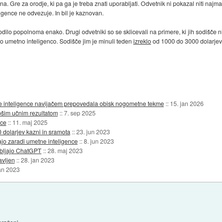
a. Gre za orodje, ki pa ga je treba znati uporabljati. Odvetnik ni pokazal niti najman
igence ne odvezuje. In bil je kaznovan.
ilo popolnoma enako. Drugi odvetniki so se sklicevali na primere, ki jih sodišče ni
no umetno inteligenco. Sodišče jim je minuli teden
izreklo
od 1000 do 3000 dolarjev 
tne inteligence navijačem prepovedala obisk nogometne tekme
::
15. jan 2026
bšim učnim rezultatom
::
7. sep 2025
nce
::
11. maj 2025
dolarjev kazni in sramota
::
23. jun 2023
ajo zaradi umetne inteligence
::
8. jun 2023
rabljajo ChatGPT
::
28. maj 2023
avljen
::
28. jan 2023
jan 2023