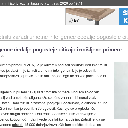
eto za večkratno uporabo
::
4. avg 2026 ob 19:41
tniki zaradi umetne inteligence čedalje pogosteje cit
gence čedalje pogosteje citirajo izmišljene primere
ave
mevnem primeru v ZDA
, ko je odvetnik sodišču predložil dokumente, ki
e je, da si jih je izmislila umetna inteligenca, ki jo je odvetnik
larjev kazni, opravičilom in obljubo, da tega ne bo več počel. A to ni
igenco in pri tem navajali fantomske primere. Sodišča so do teh
esljivost umetne inteligence že splošno znana in bi moral vsak
. Rafael Ramirez, ki je zastopal podjetje HoosierVac, je oktobra lani na
 primer, kar je sodnik hitro ugotovil. Kasneje so pregledali še
aj dveh drugih primerih storil enak. Sodišče ni bilo zadovoljno z
enco kot pomoč in da ni vedel, da lahko halucinira. Zatrdil je, da se
k vseeno
prisodil
15.000 dolarjev kazni. Ob tem sodišče dodaja, da