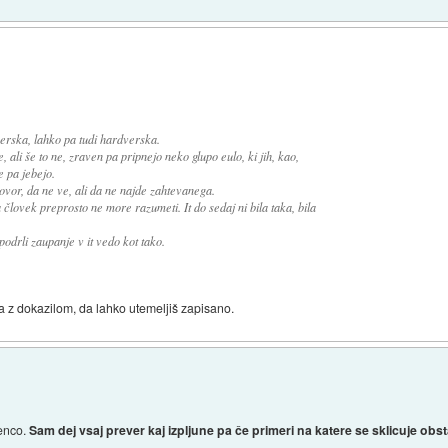
erska, lahko pa tudi hardverska.
, ali še to ne, zraven pa pripnejo neko glupo eulo, ki jih, kao,
 pa jebejo.
vor, da ne ve, ali da ne najde zahtevanega.
 človek preprosto ne more razumeti. It do sedaj ni bila taka, bila
podrli zaupanje v it vedo kot tako.
ja z dokazilom, da lahko utemeljiš zapisano.
genco.
Sam dej vsaj prever kaj izpljune pa če primeri na katere se sklicuje obst