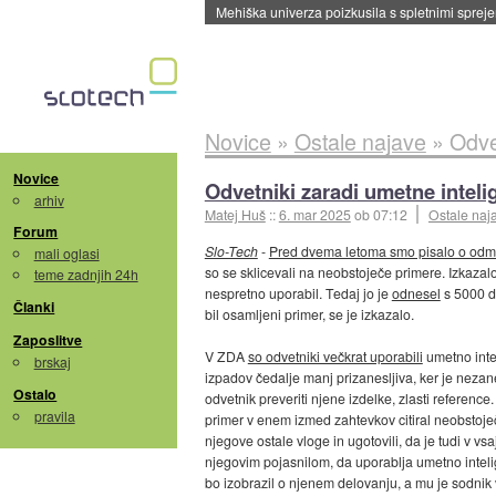
Evropska vesoljska agencija razvija svojo rak
Novice
»
Ostale najave
»
Odve
Novice
Odvetniki zaradi umetne inteli
arhiv
Matej Huš
::
6. mar 2025
ob 07:12
Ostale naj
Forum
Slo-Tech
-
Pred dvema letoma smo pisalo o od
mali oglasi
so se sklicevali na neobstoječe primere. Izkazalo s
teme zadnjih 24h
nespretno uporabil. Tedaj jo je
odnesel
s 5000 do
Članki
bil osamljeni primer, se je izkazalo.
Zaposlitve
V ZDA
so odvetniki večkrat uporabili
umetno intel
brskaj
izpadov čedalje manj prizanesljiva, ker je nezan
Ostalo
odvetnik preveriti njene izdelke, zlasti reference
pravila
primer v enem izmed zahtevkov citiral neobstoječi
njegove ostale vloge in ugotovili, da je tudi v vs
njegovim pojasnilom, da uporablja umetno intelig
bo izobrazil o njenem delovanju, a mu je sodni