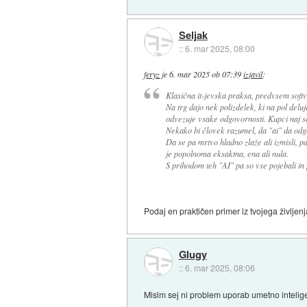
Seljak
::
6. mar 2025, 08:00
feryz
je
6. mar 2025 ob 07:39
izjavil
:
Klasična it-jevska praksa, predvsem softv
Na trg dajo nek polizdelek, ki na pol deluje
odvezuje vsake odgovornosti. Kupci naj se
Nekako bi človek razumel, da "ai" da odgo
Da se pa mrtvo hladno zlaže ali izmisli, pa
je popolnoma eksaktna, ena ali nula.
S prihodom teh "AI" pa so vse pojebali in 
Podaj en praktičen primer iz tvojega življen
Glugy
::
6. mar 2025, 08:06
Mislm sej ni problem uporab umetno inteli