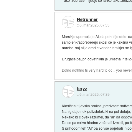
Tako izobraženi ljudje so lahko tako...neizo
Netrunner
::
6. mar 2025, 07:33
Marsikje uporabljajo AI, da pohitrijo delo, d
samo enkrat preberejo skozi če je kakšna ve
narobe, saj aI je orodje vendar tam kjer se ig
Drugače pa, pri odvetnikih je umetna inteli
Doing nothing is very hard to do... you neve
feryz
::
6. mar 2025, 07:39
Klasična it-jevska praksa, predvsem softver
Na trg dajo nek polizdelek, ki na pol deluje,
Nekako bi človek razumel, da "ai" da odgovo
Da se pa mrtvo hladno zlaže ali izmisli, pa 
S prihodom teh "AI" pa so vse pojebali in pod