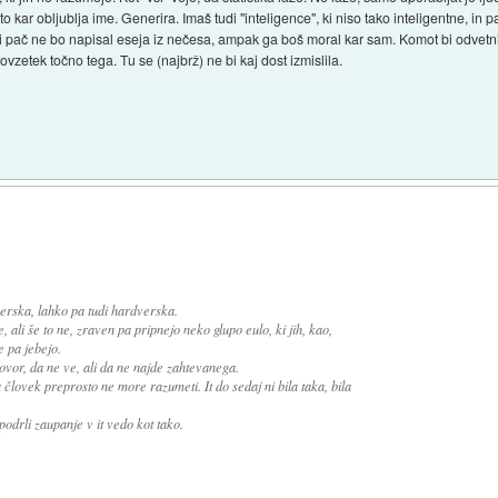
 kar obljublja ime. Generira. Imaš tudi "inteligence", ki niso tako inteligentne, in 
 ti pač ne bo napisal eseja iz nečesa, ampak ga boš moral kar sam. Komot bi odvetn
vzetek točno tega. Tu se (najbrž) ne bi kaj dost izmislila.
erska, lahko pa tudi hardverska.
, ali še to ne, zraven pa pripnejo neko glupo eulo, ki jih, kao,
 pa jebejo.
vor, da ne ve, ali da ne najde zahtevanega.
 človek preprosto ne more razumeti. It do sedaj ni bila taka, bila
podrli zaupanje v it vedo kot tako.