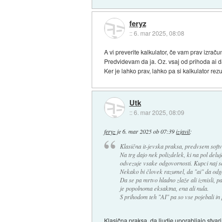
feryz
::
6. mar 2025, 08:08
A vi preverite kalkulator, če vam prav izrač
Predvidevam da ja. Oz. vsaj od prihoda ai da
Ker je lahko prav, lahko pa si kalkulator re
Utk
::
6. mar 2025, 08:09
feryz
je
6. mar 2025 ob 07:39
izjavil
:
Klasična it-jevska praksa, predvsem softv
Na trg dajo nek polizdelek, ki na pol deluje
odvezuje vsake odgovornosti. Kupci naj se
Nekako bi človek razumel, da "ai" da odgo
Da se pa mrtvo hladno zlaže ali izmisli, pa
je popolnoma eksaktna, ena ali nula.
S prihodom teh "AI" pa so vse pojebali in 
Klasična praksa, da ljudje uporabljajo stvari,