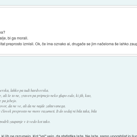
una?
lje, bi ga morali.
zultat preprosto izmisli. Ok, če ima oznako ai, drugače se jim načeloma še lahko zau
erska, lahko pa tudi hardverska.
, ali še to ne, zraven pa pripnejo neko glupo eulo, ki jih, kao,
 pa jebejo.
vor, da ne ve, ali da ne najde zahtevanega.
 človek preprosto ne more razumeti. It do sedaj ni bila taka, bila
podrli zaupanje v it vedo kot tako.
 ki jih ne razumejo. Kot "vsi" vejo, da statistika laže. Ne laže, samo uporabljat jo lju