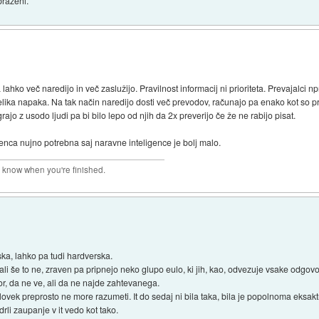
braženi.
a lahko več naredijo in več zaslužijo. Pravilnost informacij ni prioriteta. Prevajalci 
lika napaka. Na tak način naredijo dosti več prevodov, računajo pa enako kot so pre
rajo z usodo ljudi pa bi bilo lepo od njih da 2x preverijo če že ne rabijo pisat.
genca nujno potrebna saj naravne inteligence je bolj malo.
r know when you're finished.
ska, lahko pa tudi hardverska.
 ali še to ne, zraven pa pripnejo neko glupo eulo, ki jih, kao, odvezuje vsake odgovo
r, da ne ve, ali da ne najde zahtevanega.
človek preprosto ne more razumeti. It do sedaj ni bila taka, bila je popolnoma eksakt
rli zaupanje v it vedo kot tako.