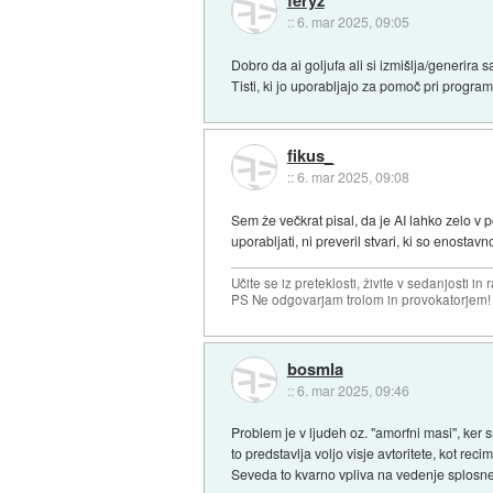
feryz
::
6. mar 2025, 09:05
Dobro da ai goljufa ali si izmišlja/generira
Tisti, ki jo uporabljajo za pomoč pri programi
fikus_
::
6. mar 2025, 09:08
Sem že večkrat pisal, da je AI lahko zelo v p
uporabljati, ni preveril stvari, ki so enostavn
Učite se iz preteklosti, živite v sedanjosti in 
PS Ne odgovarjam trolom in provokatorjem!
bosmla
::
6. mar 2025, 09:46
Problem je v ljudeh oz. "amorfni masi", ker 
to predstavlja voljo visje avtoritete, kot rec
Seveda to kvarno vpliva na vedenje splosne