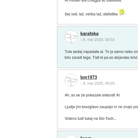
Sej veš, laž, velika laž, statistika
karafeka
::
6. mar 2025, 08:54
Tule sedaj napadate ai. To je samo neko orod
bilo zaradi tega. Tisti ki pa so dejansko kriv
bm1973
::
6. mar 2025, 09:03
Ah, so se že pokazale slabosti AI.
Ljudje jim brezglavo zaupajo in ne znajo prev
Videno tudi tukaj na Slo-Tech...