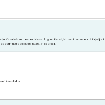
je. Odvetniki oz. celo sodstvo so tu glavni krivci, ki z minimalno dela obirajo ljudi
i, pa podmažejo cel sodni aparat in so prosti.
eriti rezultatov.