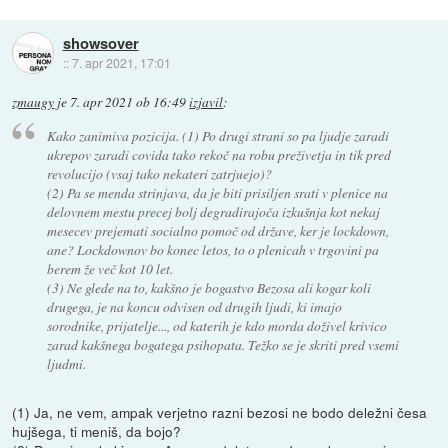
showsover
::
7. apr 2021, 17:01
zmaugy
je
7. apr 2021 ob 16:49
izjavil
:
Kako zanimiva pozicija. (1) Po drugi strani so pa ljudje zaradi
ukrepov zaradi covida tako rekoč na robu preživetja in tik pred
revolucijo (vsaj tako nekateri zatrjuejo)?
(2) Pa se menda strinjava, da je biti prisiljen srati v plenice na
delovnem mestu precej bolj degradirajoča izkušnja kot nekaj
mesecev prejemati socialno pomoč od države, ker je lockdown,
ane? Lockdownov bo konec letos, to o plenicah v trgovini pa
berem že več kot 10 let.
(3) Ne glede na to, kakšno je bogastvo Bezosa ali kogar koli
drugega, je na koncu odvisen od drugih ljudi, ki imajo
sorodnike, prijatelje..., od katerih je kdo morda doživel krivico
zarad kakšnega bogatega psihopata. Težko se je skriti pred vsemi
ljudmi.
(1) Ja, ne vem, ampak verjetno razni bezosi ne bodo deležni česa
hujšega, ti meniš, da bojo?