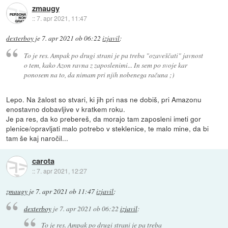
zmaugy
::
7. apr 2021, 11:47
dexterboy
je
7. apr 2021 ob 06:22
izjavil
:
To je res. Ampak po drugi strani je pa treba "ozaveščati" javnost
o tem, kako Azon ravna z zaposlenimi... In sem po svoje kar
ponosem na to, da nimam pri njih nobenega računa ;)
Lepo. Na žalost so stvari, ki jih pri nas ne dobiš, pri Amazonu
enostavno dobavljive v kratkem roku.
Je pa res, da ko prebereš, da morajo tam zaposleni imeti gor
plenice/opravljati malo potrebo v steklenice, te malo mine, da bi
tam še kaj naročil...
carota
::
7. apr 2021, 12:27
zmaugy
je
7. apr 2021 ob 11:47
izjavil
:
dexterboy
je
7. apr 2021 ob 06:22
izjavil
:
To je res. Ampak po drugi strani je pa treba