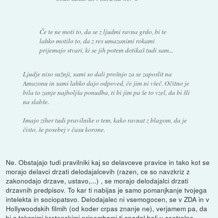
Če te ne moti to, da se z ljudmi ravna grdo, bi te
lahko motilo to, da z res umazanimi rokami
prijemajo stvari, ki se jih potem dotikaš tudi sam...
Ljudje niso sužnji, sami so dali prošnjo za se zaposlit na
Amazonu in sami lahko dajo odpoved, če jim ni všeč. Očitno je
bila to zanje najboljša ponudba, ti bi jim pa še to vzel, da bi šli
na slabše.
Imajo ziher tudi pravilnike o tem, kako ravnat z blagom, da je
čisto, še posebej v času korone.
Ne. Obstajajo tudi pravilniki kaj so delavceve pravice in tako kot se
morajo delavci drzati delodajalcevih (razen, ce so navzkriz z
zakonodajo drzave, ustavo,...) , se morajo delodajalci drzati
drzavnih predpisov. To kar ti nabijas je samo pomanjkanje tvojega
intelekta in sociopatsvo. Delodajalec ni vsemogocen, se v ZDA in v
Hollywoodskih filmih (od koder crpas znanje ne), verjamem pa, da
bi s taksnimi kretenskimi pripombami ti spadal bolj v centralno