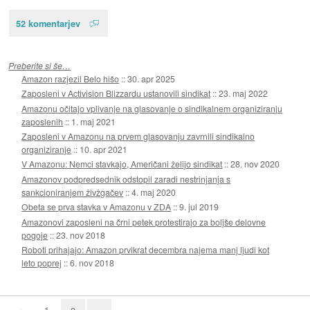
52 komentarjev
Preberite si še…
Amazon razjezil Belo hišo
::
30. apr 2025
Zaposleni v Activision Blizzardu ustanovili sindikat
::
23. maj 2022
Amazonu očitajo vplivanje na glasovanje o sindikalnem organiziranju
zaposlenih
::
1. maj 2021
Zaposleni v Amazonu na prvem glasovanju zavrnili sindikalno
organiziranje
::
10. apr 2021
V Amazonu: Nemci stavkajo, Američani želijo sindikat
::
28. nov 2020
Amazonov podpredsednik odstopil zaradi nestrinjanja s
sankcioniranjem živžgačev
::
4. maj 2020
Obeta se prva stavka v Amazonu v ZDA
::
9. jul 2019
Amazonovi zaposleni na črni petek protestirajo za boljše delovne
pogoje
::
23. nov 2018
Roboti prihajajo: Amazon prvikrat decembra najema manj ljudi kot
leto poprej
::
6. nov 2018
«
1