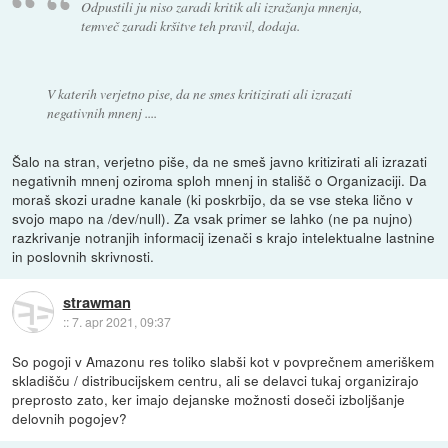
Odpustili ju niso zaradi kritik ali izražanja mnenja,
temveč zaradi kršitve teh pravil, dodaja.
V katerih verjetno pise, da ne smes kritizirati ali izrazati
negativnih mnenj ....
Šalo na stran, verjetno piše, da ne smeš javno kritizirati ali izrazati
negativnih mnenj oziroma sploh mnenj in stališč o Organizaciji. Da
moraš skozi uradne kanale (ki poskrbijo, da se vse steka lično v
svojo mapo na /dev/null). Za vsak primer se lahko (ne pa nujno)
razkrivanje notranjih informacij izenači s krajo intelektualne lastnine
in poslovnih skrivnosti.
strawman
::
7. apr 2021, 09:37
So pogoji v Amazonu res toliko slabši kot v povprečnem ameriškem
skladišču / distribucijskem centru, ali se delavci tukaj organizirajo
preprosto zato, ker imajo dejanske možnosti doseči izboljšanje
delovnih pogojev?