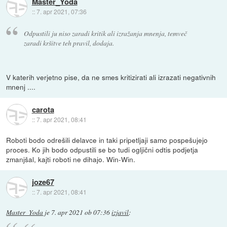
Master_Yoda
::
7. apr 2021, 07:36
Odpustili ju niso zaradi kritik ali izražanja mnenja, temveč
zaradi kršitve teh pravil, dodaja.
V katerih verjetno pise, da ne smes kritizirati ali izrazati negativnih
mnenj ....
carota
::
7. apr 2021, 08:41
Roboti bodo odrešili delavce in taki pripetljaji samo pospešujejo
proces. Ko jih bodo odpustili se bo tudi ogljični odtis podjetja
zmanjšal, kajti roboti ne dihajo. Win-Win.
joze67
::
7. apr 2021, 08:41
Master_Yoda
je
7. apr 2021 ob 07:36
izjavil
: