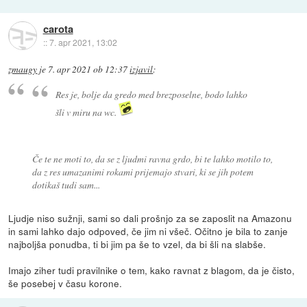
carota
::
7. apr 2021, 13:02
zmaugy
je
7. apr 2021 ob 12:37
izjavil
:
Res je, bolje da gredo med brezposelne, bodo lahko
šli v miru na wc.
Če te ne moti to, da se z ljudmi ravna grdo, bi te lahko motilo to,
da z res umazanimi rokami prijemajo stvari, ki se jih potem
dotikaš tudi sam...
Ljudje niso sužnji, sami so dali prošnjo za se zaposlit na Amazonu
in sami lahko dajo odpoved, če jim ni všeč. Očitno je bila to zanje
najboljša ponudba, ti bi jim pa še to vzel, da bi šli na slabše.
Imajo ziher tudi pravilnike o tem, kako ravnat z blagom, da je čisto,
še posebej v času korone.