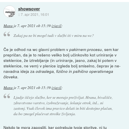
showsover
::
7. apr 2021, 16:01
Manu
je
7. apr 2021 ob 15:39
izjavil
:
Zakaj pa ne bi mogel tudi v službi iti v miru na wc?
Če je odhod na wc glavni problem v
, sem kar
pakirnem procesu
prepričan, da je to rešeno veliko bolj učinkovito kot uriniranje v
steklenice, že iztrebljanje (in uriniranje, jasno, zakaj bi potem v
steklenice, ne vem) v plenice izgleda bolj smiselno, čeprav je ne-
navadna ideja za
odraslega, fizično in psihično operativnega
.
človeka
Manu
je
7. apr 2021 ob 15:39
izjavil
:
Ljudje iščejo službo, ker se morajo preživljat. Hrana, bivališče,
zdravstveno varstvo, izobraževanje, šolanje otrok, itd... ni
zastonj. Vsak človek ima pravico delati in biti dostojno plačan,
da bo zmogel plačevat stroške življenja.
Nekdo te mora zaposliti, ker potrebuje tvoje storitve, ni tu