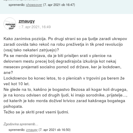
spremenilo:
showsover
(
7. apr 2021 ob 16:47
)
zmaugy
::
7. apr 2021, 16:49
Kako zanimiva pozicija. Po drugi strani so pa ljudje zaradi ukrepov
zaradi covida tako rekoč na robu preživetja in tik pred revolucijo
(vsaj tako nekateri zatrjuejo)?
Pa se menda strinjava, da je biti prisiljen srati v plenice na
delovnem mestu precej bolj degradirajoča izkušnja kot nekaj
mesecev prejemati socialno pomoč od države, ker je lockdown,
ane?
Lockdownov bo konec letos, to o plenicah v trgovini pa berem že
več kot 10 let.
Ne glede na to, kakšno je bogastvo Bezosa ali kogar koli drugega,
je na koncu odvisen od drugih ljudi, ki imajo sorodnike, prijatelje...,
od katerih je kdo morda doživel krivico zarad kakšnega bogatega
psihopata.
Težko se je skriti pred vsemi ljudmi.
Zgodovina sprememb…
spremenilo:
zmaugy
(
7. apr 2021 ob 16:50
)