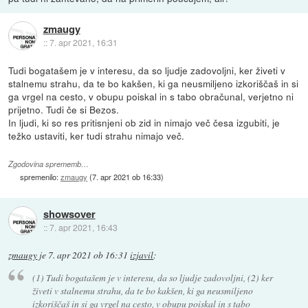
zmaugy
::
7. apr 2021, 16:31
Tudi bogatašem je v interesu, da so ljudje zadovoljni, ker živeti v
stalnemu strahu, da te bo kakšen, ki ga neusmiljeno izkoriščaš in si
ga vrgel na cesto, v obupu poiskal in s tabo obračunal, verjetno ni
prijetno. Tudi če si Bezos.
In ljudi, ki so res pritisnjeni ob zid in nimajo več česa izgubiti, je
težko ustaviti, ker tudi strahu nimajo več.
Zgodovina sprememb…
spremenilo:
zmaugy
(
7. apr 2021 ob 16:33
)
showsover
::
7. apr 2021, 16:43
zmaugy
je
7. apr 2021 ob 16:31
izjavil
:
(1) Tudi bogatašem je v interesu, da so ljudje zadovoljni, (2) ker
živeti v stalnemu strahu, da te bo kakšen, ki ga neusmiljeno
izkoriščaš in si ga vrgel na cesto, v obupu poiskal in s tabo