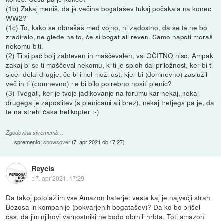
(1b) Zakaj meniš, da je večina bogatašev tukaj počakala na konec
WW2?
(1c) To, kako se obnašaš med vojno, ni zadostno, da se te ne bo
zradiralo, ne glede na to, če si bogat ali reven. Samo napoti moraš
nekomu biti.
(2) Ti si pač bolj zahteven in maščevalen, vsi OČITNO niso. Ampak
zakaj bi se ti maščeval nekomu, ki ti je sploh dal priložnost, ker bi ti
sicer delal drugje, če bi imel možnost, kjer bi (domnevno) zaslužil
več in ti (domnevno) ne bi bilo potrebno nositi plenic?
(3) Tvegati, ker je tvoje jadikovanje na forumu kar nekaj, nekaj
drugega je zaposlitev (s plenicami ali brez), nekaj tretjega pa je, da
te na strehi čaka helikopter :-)
Zgodovina sprememb…
spremenilo:
showsover
(
7. apr 2021 ob 17:27
)
Reycis
::
7. apr 2021, 17:29
Da takoj potolažlim vse Amazon haterje: veste kaj je največji strah
Bezosa in kompanije (pokvarjenih bogatašev)? Da ko bo prišel
čas, da jim njihovi varnostniki ne bodo obrnili hrbta. Toti amazoni