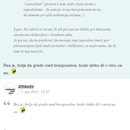
"ozaveščati" javnost o tem, kako Azon ravna z
zaposlenimi... In sem po svoje kar ponosem na to,
da nimam pri njih nobenega računa ;)
Lepo. Na žalost so stvari, ki jih pri nas ne dobiš, pri Amazonu
enostavno dobavljive v kratkem roku.
Je pa res, da ko prebereš, da morajo tam zaposleni imeti gor
plenice/opravljati malo potrebo v steklenice, te malo mine, da bi
tam še kaj naročil...
Res je, bolje da gredo med brezposelne, bodo lahko šli v miru na
wc.
zmaugy
::
7. apr 2021, 12:37
Res je, bolje da gredo med brezposelne, bodo lahko šli v miru na
wc.