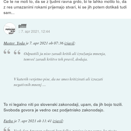
Če te ne moti to, da se z ljudmi ravna grdo, bi te lahko motilo to, da
z res umazanimi rokami prijemajo stvari, ki se jih potem dotikaš tudi
sam...
pffff
::
7. apr 2021, 12:44
Master_Yoda
je
7. apr 2021 ob 07:36
izjavil
:
Odpustili ju niso zaradi kritik ali izražanja mnenja,
temveč zaradi kršitve teh pravil, dodaja.
V katerih verjetno pise, da ne smes kritizirati ali izrazati
negativnih mnenj ....
To ni legalno niti po slovenski zakonodaji, upam, da jih bojo tozili.
Svoboda govora je vedno cez podjetnisko zakonodajo.
Furbo
je
7. apr 2021 ob 11:41
izjavil
:
Vsak dan Amazon odpusti kup folka, novica je pa samo, ko sta to