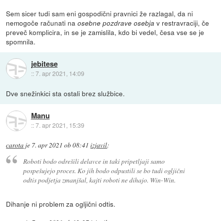
Sem sicer tudi sam eni gospodični pravnici že razlagal, da ni
nemogoče računati na
v restravraciji, če
osebne pozdrave osebja
preveč komplicira, in se je zamislila, kdo bi vedel, česa vse se je
spomnila.
jebitese
::
7. apr 2021, 14:09
Dve snežinkici sta ostali brez službice.
Manu
::
7. apr 2021, 15:39
carota
je
7. apr 2021 ob 08:41
izjavil
:
Roboti bodo odrešili delavce in taki pripetljaji samo
pospešujejo proces. Ko jih bodo odpustili se bo tudi ogljični
odtis podjetja zmanjšal, kajti roboti ne dihajo. Win-Win.
Dihanje ni problem za ogljični odtis.