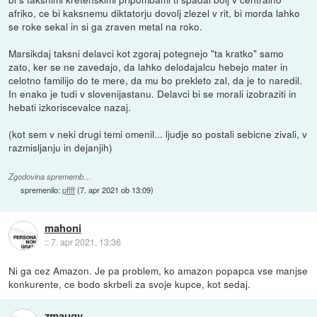
afriko, ce bi kaksnemu diktatorju dovolj zlezel v rit, bi morda lahko
se roke sekal in si ga zraven metal na roko.
Marsikdaj taksni delavci kot zgoraj potegnejo "ta kratko" samo
zato, ker se ne zavedajo, da lahko delodajalcu hebejo mater in
celotno familijo do te mere, da mu bo prekleto zal, da je to naredil.
In enako je tudi v slovenijastanu. Delavci bi se morali izobraziti in
hebati izkoriscevalce nazaj.
(kot sem v neki drugi temi omenil... ljudje so postali sebicne zivali, v
razmisljanju in dejanjih)
Zgodovina sprememb…
spremenilo:
pffff
(
7. apr 2021 ob 13:09
)
mahoni
::
7. apr 2021, 13:36
Ni ga cez Amazon. Je pa problem, ko amazon popapca vse manjse
konkurente, ce bodo skrbeli za svoje kupce, kot sedaj.
zmaugy