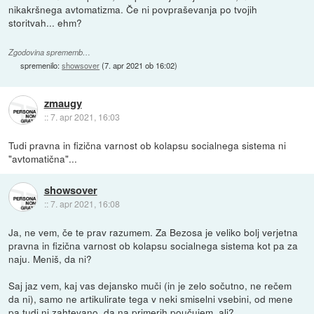
nikakršnega avtomatizma. Če ni povpraševanja po tvojih
storitvah... ehm?
Zgodovina sprememb…
spremenilo:
showsover
(
7. apr 2021 ob 16:02
)
zmaugy
::
7. apr 2021, 16:03
Tudi pravna in fizična varnost ob kolapsu socialnega sistema ni
"avtomatična"...
showsover
::
7. apr 2021, 16:08
Ja, ne vem, če te prav razumem. Za Bezosa je veliko bolj verjetna
pravna in fizična varnost ob kolapsu socialnega sistema kot pa za
naju. Meniš, da ni?
Saj jaz vem, kaj vas dejansko muči (in je zelo sočutno, ne rečem
da ni), samo ne artikulirate tega v neki smiselni vsebini, od mene
pa tudi ni zahtevano, da na primerih poučujem, ali?