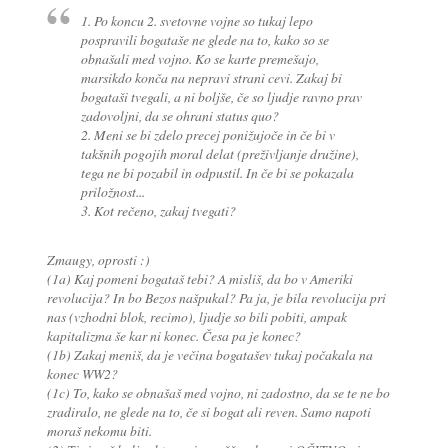
1. Po koncu 2. svetovne vojne so tukaj lepo
pospravili bogataše ne glede na to, kako so se
obnašali med vojno. Ko se karte premešajo,
marsikdo konča na nepravi strani cevi. Zakaj bi
bogataši tvegali, a ni boljše, če so ljudje ravno prav
zadovoljni, da se ohrani status quo?
2. Meni se bi zdelo precej ponižujoče in če bi v
takšnih pogojih moral delat (preživljanje družine),
tega ne bi pozabil in odpustil. In če bi se pokazala
priložnost...
3. Kot rečeno, zakaj tvegati?
Zmaugy, oprosti :)
(1a) Kaj pomeni bogataš tebi? A misliš, da bo v Ameriki
revolucija? In bo Bezos našpukal? Pa ja, je bila revolucija pri
nas (vzhodni blok, recimo), ljudje so bili pobiti, ampak
kapitalizma še kar ni konec. Česa pa je konec?
(1b) Zakaj meniš, da je večina bogatašev tukaj počakala na
konec WW2?
(1c) To, kako se obnašaš med vojno, ni zadostno, da se te ne bo
zradiralo, ne glede na to, če si bogat ali reven. Samo napoti
moraš nekomu biti.