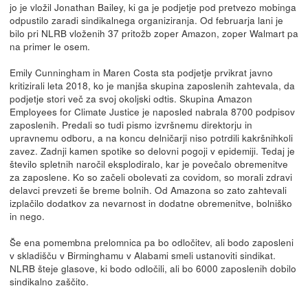
jo je vložil Jonathan Bailey, ki ga je podjetje pod pretvezo mobinga
odpustilo zaradi sindikalnega organiziranja. Od februarja lani je
bilo pri NLRB vloženih 37 pritožb zoper Amazon, zoper Walmart pa
na primer le osem.
Emily Cunningham in Maren Costa sta podjetje prvikrat javno
kritizirali leta 2018, ko je manjša skupina zaposlenih zahtevala, da
podjetje stori več za svoj okoljski odtis. Skupina Amazon
Employees for Climate Justice je naposled nabrala 8700 podpisov
zaposlenih. Predali so tudi pismo izvršnemu direktorju in
upravnemu odboru, a na koncu delničarji niso potrdili kakršnihkoli
zavez. Zadnji kamen spotike so delovni pogoji v epidemiji. Tedaj je
število spletnih naročil eksplodiralo, kar je povečalo obremenitve
za zaposlene. Ko so začeli obolevati za covidom, so morali zdravi
delavci prevzeti še breme bolnih. Od Amazona so zato zahtevali
izplačilo dodatkov za nevarnost in dodatne obremenitve, bolniško
in nego.
Še ena pomembna prelomnica pa bo odločitev, ali bodo zaposleni
v skladišču v Birminghamu v Alabami smeli ustanoviti sindikat.
NLRB šteje glasove, ki bodo odločili, ali bo 6000 zaposlenih dobilo
sindikalno zaščito.