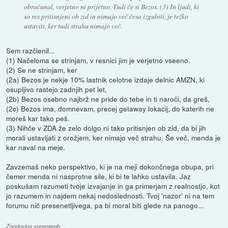
obračunal, verjetno ni prijetno. Tudi če si Bezos. (3) In ljudi, ki
so res pritisnjeni ob zid in nimajo več česa izgubiti, je težko
ustaviti, ker tudi strahu nimajo več.
Sem razčlenil...
(1) Načeloma se strinjam, v resnici jim je verjetno vseeno.
(2) Se ne strinjam, ker
(2a) Bezos je nekje 10% lastnik celotne izdaje delnic AMZN, ki
osupljivo rastejo zadnjih pet let,
(2b) Bezos osebno najbrž ne pride do tebe in ti naroči, da greš,
(2c) Bezos ima, domnevam, precej getaway lokacij, do katerih ne
moreš kar tako peš.
(3) Nihče v ZDA že zelo dolgo ni tako pritisnjen ob zid, da bi jih
morali ustavljati z orožjem, ker nimajo več strahu. Še več, menda je
kar naval na meje.
Zavzemaš neko perspektivo, ki je na meji dokončnega obupa, pri
čemer menda ni nasprotne sile, ki bi te lahko ustavila. Jaz
poskušam razumeti tvoje izvajanje in ga primerjam z realnostjo, kot
jo razumem in najdem nekaj nedoslednosti. Tvoj 'nazor' ni na tem
forumu nič presenetljivega, pa bi moral biti glede na panogo...
Zgodovina sprememb…