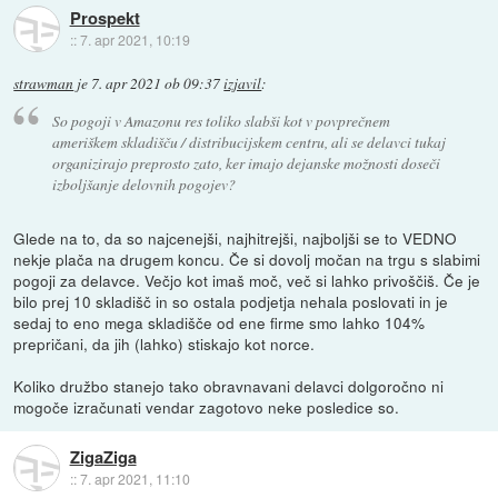
Prospekt
::
7. apr 2021, 10:19
strawman
je
7. apr 2021 ob 09:37
izjavil
:
So pogoji v Amazonu res toliko slabši kot v povprečnem
ameriškem skladišču / distribucijskem centru, ali se delavci tukaj
organizirajo preprosto zato, ker imajo dejanske možnosti doseči
izboljšanje delovnih pogojev?
Glede na to, da so najcenejši, najhitrejši, najboljši se to VEDNO
nekje plača na drugem koncu. Če si dovolj močan na trgu s slabimi
pogoji za delavce. Večjo kot imaš moč, več si lahko privoščiš. Če je
bilo prej 10 skladišč in so ostala podjetja nehala poslovati in je
sedaj to eno mega skladišče od ene firme smo lahko 104%
prepričani, da jih (lahko) stiskajo kot norce.
Koliko družbo stanejo tako obravnavani delavci dolgoročno ni
mogoče izračunati vendar zagotovo neke posledice so.
ZigaZiga
::
7. apr 2021, 11:10