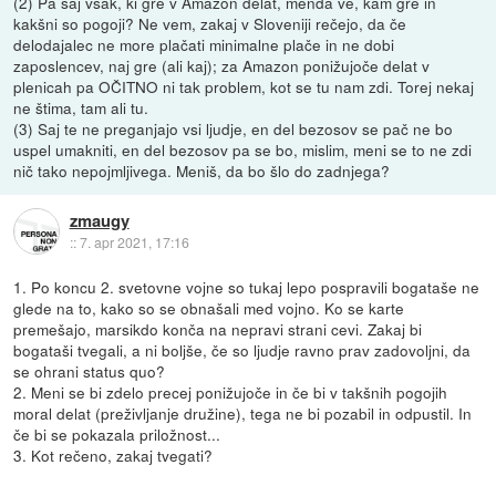
(2) Pa saj vsak, ki gre v Amazon delat, menda ve, kam gre in
kakšni so pogoji? Ne vem, zakaj v Sloveniji rečejo, da če
delodajalec ne more plačati minimalne plače in ne dobi
zaposlencev, naj gre (ali kaj); za Amazon ponižujoče delat v
plenicah pa OČITNO ni tak problem, kot se tu nam zdi. Torej nekaj
ne štima, tam ali tu.
(3) Saj te ne preganjajo vsi ljudje, en del bezosov se pač ne bo
uspel umakniti, en del bezosov pa se bo, mislim, meni se to ne zdi
nič tako nepojmljivega. Meniš, da bo šlo do zadnjega?
zmaugy
::
7. apr 2021, 17:16
1. Po koncu 2. svetovne vojne so tukaj lepo pospravili bogataše ne
glede na to, kako so se obnašali med vojno. Ko se karte
premešajo, marsikdo konča na nepravi strani cevi. Zakaj bi
bogataši tvegali, a ni boljše, če so ljudje ravno prav zadovoljni, da
se ohrani status quo?
2. Meni se bi zdelo precej ponižujoče in če bi v takšnih pogojih
moral delat (preživljanje družine), tega ne bi pozabil in odpustil. In
če bi se pokazala priložnost...
3. Kot rečeno, zakaj tvegati?