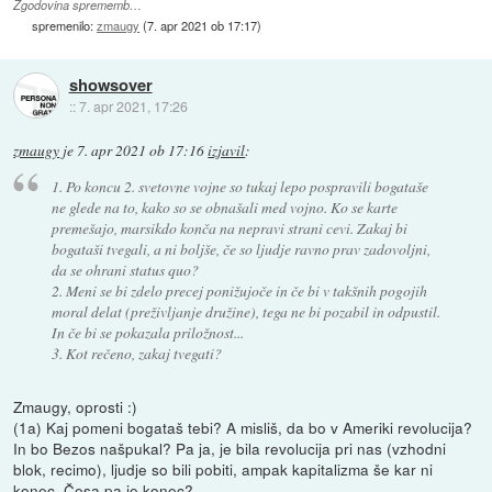
Zgodovina sprememb…
spremenilo:
zmaugy
(
7. apr 2021 ob 17:17
)
showsover
::
7. apr 2021, 17:26
zmaugy
je
7. apr 2021 ob 17:16
izjavil
:
1. Po koncu 2. svetovne vojne so tukaj lepo pospravili bogataše
ne glede na to, kako so se obnašali med vojno. Ko se karte
premešajo, marsikdo konča na nepravi strani cevi. Zakaj bi
bogataši tvegali, a ni boljše, če so ljudje ravno prav zadovoljni,
da se ohrani status quo?
2. Meni se bi zdelo precej ponižujoče in če bi v takšnih pogojih
moral delat (preživljanje družine), tega ne bi pozabil in odpustil.
In če bi se pokazala priložnost...
3. Kot rečeno, zakaj tvegati?
Zmaugy, oprosti :)
(1a) Kaj pomeni bogataš tebi? A misliš, da bo v Ameriki revolucija?
In bo Bezos našpukal? Pa ja, je bila revolucija pri nas (vzhodni
blok, recimo), ljudje so bili pobiti, ampak kapitalizma še kar ni
konec. Česa pa je konec?