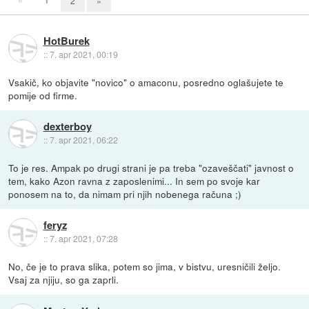
2
»
HotBurek
::
7. apr 2021, 00:19
Vsakič, ko objavite "novico" o amaconu, posredno oglašujete te
pomije od firme.
dexterboy
::
7. apr 2021, 06:22
To je res. Ampak po drugi strani je pa treba "ozaveščati" javnost o
tem, kako Azon ravna z zaposlenimi... In sem po svoje kar
ponosem na to, da nimam pri njih nobenega računa ;)
feryz
::
7. apr 2021, 07:28
No, če je to prava slika, potem so jima, v bistvu, uresničili željo.
Vsaj za njiju, so ga zaprli.