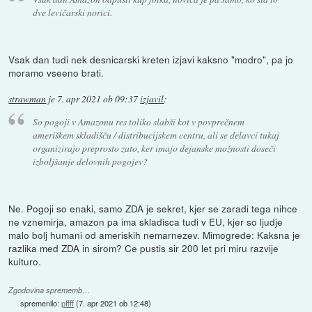
dve levičarski norici.
Vsak dan tudi nek desnicarski kreten izjavi kaksno "modro", pa jo
moramo vseeno brati.
strawman
je
7. apr 2021 ob 09:37
izjavil
:
So pogoji v Amazonu res toliko slabši kot v povprečnem
ameriškem skladišču / distribucijskem centru, ali se delavci tukaj
organizirajo preprosto zato, ker imajo dejanske možnosti doseči
izboljšanje delovnih pogojev?
Ne. Pogoji so enaki, samo ZDA je sekret, kjer se zaradi tega nihce
ne vznemirja, amazon pa ima skladisca tudi v EU, kjer so ljudje
malo bolj humani od ameriskih nemarnezev. Mimogrede: Kaksna je
razlika med ZDA in sirom? Ce pustis sir 200 let pri miru razvije
kulturo.
Zgodovina sprememb…
spremenilo:
pffff
(
7. apr 2021 ob 12:48
)