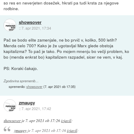
so res en neverjeten dosežek, hkrati pa tudi krsta za njegove
rodbine.
showsover
::
7. apr 2021, 17:34
Pač se bodo elite zamenjale, ne bo prvič v, koliko, 500 letih?
Menda celo 700? Kako je že ugotavljal Marx glede obstoja
kapitalizma? To pač je tako. Po mojem mnenju bo večji problem, ko
bo (menda enkrat bo) kapitalizem razpadel, sicer ne vem, v kaj.
PS: Koraki čakajo.
Zgodovina sprememb…
spremenilo:
showsover
(
7. apr 2021 ob 17:35
)
zmaugy
::
7. apr 2021, 17:42
showsover
je
7. apr 2021 ob 17:26
izjavil
:
zmaugy
je
7. apr 2021 ob 17:16
izjavil
: