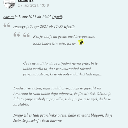
::
7. apr 2021, 13:48
carota
je
7. apr 2021 ob 13:02
izjavil
:
zmaugy
je
7. apr 2021 ob 12:37
izjavil
:
Res je, bolje da gredo med brezposelne,
bodo lahko šli v miru na wc.
Če te ne moti to, da se z ljudmi ravna grdo, bi te
lahko motilo to, da z res umazanimi rokami
prijemajo stvari, ki se jih potem dotikaš tudi sam...
Ljudje niso sužnji, sami so dali prošnjo za se zaposlit na
Amazonu in sami lahko dajo odpoved, če jim ni všeč. Očitno je
bila to zanje najboljša ponudba, ti bi jim pa še to vzel, da bi šli
na slabše.
Imajo ziher tudi pravilnike o tem, kako ravnat z blagom, da je
čisto, še posebej v času korone
.