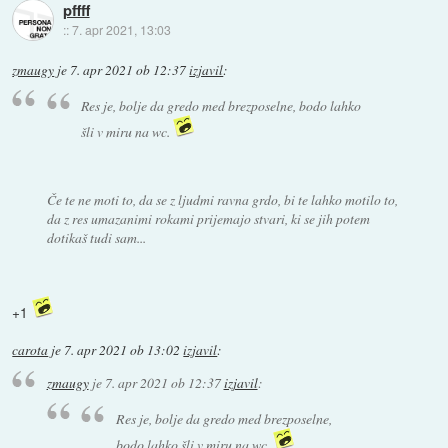
pffff
::
7. apr 2021, 13:03
zmaugy
je
7. apr 2021 ob 12:37
izjavil
:
Res je, bolje da gredo med brezposelne, bodo lahko
šli v miru na wc.
Če te ne moti to, da se z ljudmi ravna grdo, bi te lahko motilo to,
da z res umazanimi rokami prijemajo stvari, ki se jih potem
dotikaš tudi sam...
+1
carota
je
7. apr 2021 ob 13:02
izjavil
:
zmaugy
je
7. apr 2021 ob 12:37
izjavil
:
Res je, bolje da gredo med brezposelne,
bodo lahko šli v miru na wc.