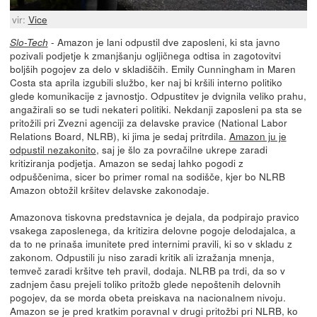
vir:
Vice
- Amazon je lani odpustil dve zaposleni, ki sta javno
Slo-Tech
pozivali podjetje k zmanjšanju ogljičnega odtisa in zagotovitvi
boljših pogojev za delo v skladiščih. Emily Cunningham in Maren
Costa sta aprila izgubili službo, ker naj bi kršili interno politiko
glede komunikacije z javnostjo. Odpustitev je dvignila veliko prahu,
angažirali so se tudi nekateri politiki. Nekdanji zaposleni pa sta se
pritožili pri Zvezni agenciji za delavske pravice (National Labor
Relations Board, NLRB), ki jima je sedaj pritrdila.
Amazon ju je
odpustil nezakonito
, saj je šlo za povračilne ukrepe zaradi
kritiziranja podjetja. Amazon se sedaj lahko pogodi z
odpuščenima, sicer bo primer romal na sodišče, kjer bo NLRB
Amazon obtožil kršitev delavske zakonodaje.
Amazonova tiskovna predstavnica je dejala, da podpirajo pravico
vsakega zaposlenega, da kritizira delovne pogoje delodajalca, a
da to ne prinaša imunitete pred internimi pravili, ki so v skladu z
zakonom. Odpustili ju niso zaradi kritik ali izražanja mnenja,
temveč zaradi kršitve teh pravil, dodaja. NLRB pa trdi, da so v
zadnjem času prejeli toliko pritožb glede nepoštenih delovnih
pogojev, da se morda obeta preiskava na nacionalnem nivoju.
Amazon se je pred kratkim poravnal v drugi pritožbi pri NLRB, ko