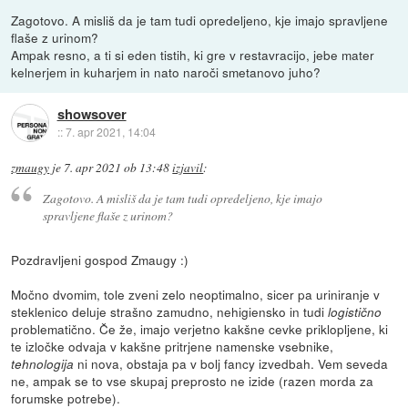
Zagotovo. A misliš da je tam tudi opredeljeno, kje imajo spravljene
flaše z urinom?
Ampak resno, a ti si eden tistih, ki gre v restavracijo, jebe mater
kelnerjem in kuharjem in nato naroči smetanovo juho?
showsover
::
7. apr 2021, 14:04
zmaugy
je
7. apr 2021 ob 13:48
izjavil
:
Zagotovo. A misliš da je tam tudi opredeljeno, kje imajo
spravljene flaše z urinom?
Pozdravljeni gospod Zmaugy :)
Močno dvomim, tole zveni zelo neoptimalno, sicer pa uriniranje v
steklenico deluje strašno zamudno, nehigiensko in tudi
logistično
problematično. Če že, imajo verjetno kakšne cevke priklopljene, ki
te izločke odvaja v kakšne pritrjene namenske vsebnike,
ni nova, obstaja pa v bolj fancy izvedbah. Vem seveda
tehnologija
ne, ampak se to vse skupaj preprosto ne izide (razen morda za
forumske potrebe).