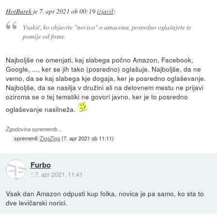
HotBurek
je
7. apr 2021 ob 00:19
izjavil
:
Vsakič, ko objavite "novico" o amaconu, posredno oglašujete te
pomije od firme.
Najboljše ne omenjati, kaj slabega počno Amazon, Facebook,
Google, ..., ker se jih tako (posredno) oglašuje. Najboljše, da ne
vemo, da se kaj slabega kje dogaja, ker je posredno oglaševanje.
Najboljše, da se nasilja v družini ali na delovnem mestu ne prijavi
oziroma se o tej tematiki ne govori javno, ker je to posredno
oglaševanje nasilneža.
Zgodovina sprememb…
spremenil:
ZigaZiga
(
7. apr 2021 ob 11:11
)
Furbo
::
7. apr 2021, 11:41
Vsak dan Amazon odpusti kup folka, novica je pa samo, ko sta to
dve levičarski norici.