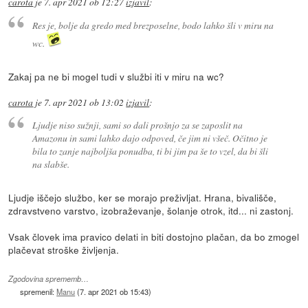
carota
je
7. apr 2021 ob 12:27
izjavil
:
Res je, bolje da gredo med brezposelne, bodo lahko šli v miru na
wc.
Zakaj pa ne bi mogel tudi v službi iti v miru na wc?
carota
je
7. apr 2021 ob 13:02
izjavil
:
Ljudje niso sužnji, sami so dali prošnjo za se zaposlit na
Amazonu in sami lahko dajo odpoved, če jim ni všeč. Očitno je
bila to zanje najboljša ponudba, ti bi jim pa še to vzel, da bi šli
na slabše.
Ljudje iščejo službo, ker se morajo preživljat. Hrana, bivališče,
zdravstveno varstvo, izobraževanje, šolanje otrok, itd... ni zastonj.
Vsak človek ima pravico delati in biti dostojno plačan, da bo zmogel
plačevat stroške življenja.
Zgodovina sprememb…
spremenil:
Manu
(
7. apr 2021 ob 15:43
)