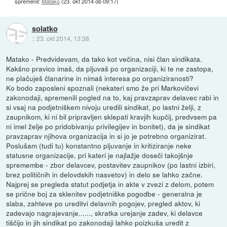
spremenil:
Matako
(
23. okt 2014 ob 09:17
)
solatko
::
23. okt 2014, 13:38
Matako - Predvidevam, da tako kot večina, nisi član sindikata.
Kakšno pravico imaš, da pljuvaš po organizaciji, ki te ne zastopa,
ne plačuješ članarine in nimaš interesa po organiziranosti?
Ko bodo zaposleni spoznali (nekateri smo že pri Markovičevi
zakonodaji, spremenili pogled na to, kaj pravzaprav delavec rabi in
si vsaj na podjetniškem nivoju uredili sindikat, po lastni želji, z
zaupnikom, ki ni bil pripravljen sklepati kravjih kupčij, predvsem pa
ni imel želje po pridobivanju privilegijev in bonitet), da je sindikat
pravzaprav njihova organizacija in si jo je potrebno organizirat.
Poslušam (tudi tu) konstantno pljuvanje in kritiziranje neke
statusne organizacije, pri kateri je najlažje doseči takojšnje
spremembe - zbor delavcev, postavitev zaupnikov (po lastni izbiri,
brez političnih in delovdskih nasvetov) in delo se lahko začne.
Najprej se pregleda statut podjetja in akte v zvezi z delom, potem
se prične boj za sklenitev podjetniške pogodbe - generalna je
slaba, zahteve po ureditvi delavnih pogojev, pregled aktov, ki
zadevajo nagrajevanje......, skratka urejanje zadev, ki delavce
tiščijo in jih sindikat po zakonodaji lahko poizkuša uredit z