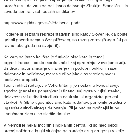
proračuna - da vam bo bolj jasno delovanje Štruklja, Semoliča... in
seveda central vseh ostalih sindikatov
http://www.mddsz.gov.si/si/delovna_podr...
Poglejte si seznam reprezentativnih sindikatov Slovenije, da boste
nehali govorit samo o Semoličevem, so razen zdravniškega (ki pa
ravno tako gleda na svojo rit).
Ko vam bo jasno kakšna je funkcija sindikata in temelj
organiziranosti, boste morda začeli kaj spreminjat v svojem okolju.
Sindikati računalničarjev, inžinerjev in podobni poklicni, razen
doktorjev in policistov, morda tudi vojakov, so v celem svetu
neslavno propadli.
Tudi sindikat rudarjev v Veliki britaniji je neslavno končal svojo
zgodbo (padel na pomanjkanju financ, saj mora v tujini stavko,
delavcem refundirati sindikalna centrala, ki organizira protest -
stavko). V GB je ugasnitev sindikata rudarjev, pomenilo praktično
ugasnitev sindikalnega delovanja. Bil je pač najmočnejši in po
finančnem zlomu, so sledile domine.
V Nemčiji je nekaj močnih sindikalnih central, ki so med seboj
precej solidarne in niti slučajno ne skačejo drug drugemu v zelje