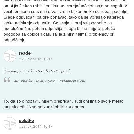
pa bi jih že kdo rabil ti pa itak ne morejo/nočejo/znajo pomagati. V
večih primerih so samo držali vrečo tajkunom ko so ropali podjetje.
Glede odpuščanj pa gre ponavadi tako da se vprašajo katerega
lahko najhitreje odpustijo. Če imajo skoraj vsi pogodbe za
nedoločen čas potem odpustijo tistega ki mu najprej poteče
pogodba za določen čas, saj je z njim najmaj problemov pri
odpuščanju.
reader
::
23. okt 2014, 15:14
Šimpanz
je
23. okt 2014 ob 15:06
izjavil
:
Ma sindikati so dinazavri v sodobnem svetu.
To, da so dinozavri, nisem prepričan. Tudi oni imajo svoje mesto,
ampak definitivno ne v taki obliki kot danes.
solatko
::
23. okt 2014, 16:17