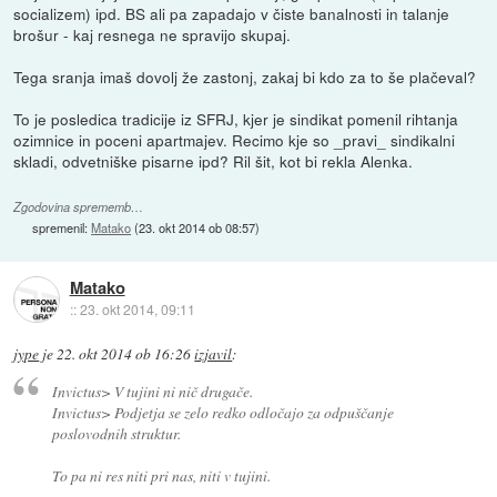
socializem) ipd. BS ali pa zapadajo v čiste banalnosti in talanje
brošur - kaj resnega ne spravijo skupaj.
Tega sranja imaš dovolj že zastonj, zakaj bi kdo za to še plačeval?
To je posledica tradicije iz SFRJ, kjer je sindikat pomenil rihtanja
ozimnice in poceni apartmajev. Recimo kje so _pravi_ sindikalni
skladi, odvetniške pisarne ipd? Ril šit, kot bi rekla Alenka.
Zgodovina sprememb…
spremenil:
Matako
(
23. okt 2014 ob 08:57
)
Matako
::
23. okt 2014, 09:11
jype
je
22. okt 2014 ob 16:26
izjavil
:
Invictus> V tujini ni nič drugače.
Invictus> Podjetja se zelo redko odločajo za odpuščanje
poslovodnih struktur.
To pa ni res niti pri nas, niti v tujini.