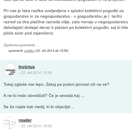
Pri nas je taka razlika uveljavljena v splošni kolektivni pogodbi za
gospodarstvo in za negospodarstvo - v gospodarstvu je I. tarifni
razred za dva plačilna razreda višje, zato morajo v negospodarstvu
delodajalci dodajat denar k plačam po kolektivni pogodbi, saj bi bile
plače sicer pod zajamčeno.
Zgodovina sprememb…
spremenil:
solatko
(
22. okt 2014 ob 15:50
)
Invictus
::
22. okt 2014, 15:54
Tukaj zgleda vse lepo. Zakaj pa potem javnost nič ne ve?
A ne bi malo obveščali? Če je seveda kaj ...
Se že najde kak medij, ki bi objavljal ...
reader
::
22. okt 2014, 16:05