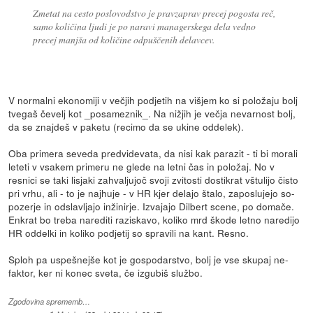
Zmetat na cesto poslovodstvo je pravzaprav precej pogosta reč,
samo količina ljudi je po naravi managerskega dela vedno
precej manjša od količine odpuščenih delavcev.
V normalni ekonomiji v večjih podjetih na višjem ko si položaju bolj
tvegaš čevelj kot _posameznik_. Na nižjih je večja nevarnost bolj,
da se znajdeš v paketu (recimo da se ukine oddelek).
Oba primera seveda predvidevata, da nisi kak parazit - ti bi morali
leteti v vsakem primeru ne glede na letni čas in položaj. No v
resnici se taki lisjaki zahvaljujoč svoji zvitosti dostikrat vštulijo čisto
pri vrhu, ali - to je najhuje - v HR kjer delajo štalo, zaposlujejo so-
pozerje in odslavljajo inžinirje. Izvajajo Dilbert scene, po domače.
Enkrat bo treba narediti raziskavo, koliko mrd škode letno naredijo
HR oddelki in koliko podjetij so spravili na kant. Resno.
Sploh pa uspešnejše kot je gospodarstvo, bolj je vse skupaj ne-
faktor, ker ni konec sveta, če izgubiš službo.
Zgodovina sprememb…