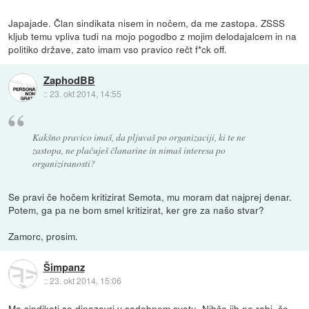
Japajade. Član sindikata nisem in nočem, da me zastopa. ZSSS
kljub temu vpliva tudi na mojo pogodbo z mojim delodajalcem in na
politiko države, zato imam vso pravico rečt f*ck off.
ZaphodBB
::
23. okt 2014, 14:55
Kakšno pravico imaš, da pljuvaš po organizaciji, ki te ne
zastopa, ne plačuješ članarine in nimaš interesa po
organiziranosti?
Se pravi če hočem kritizirat Semota, mu moram dat najprej denar.
Potem, ga pa ne bom smel kritizirat, ker gre za našo stvar?
Zamorc, prosim.
Šimpanz
::
23. okt 2014, 15:06
Ma sindikati so dinazavri v sodobnem svetu. Nihče jih ne rabi, če