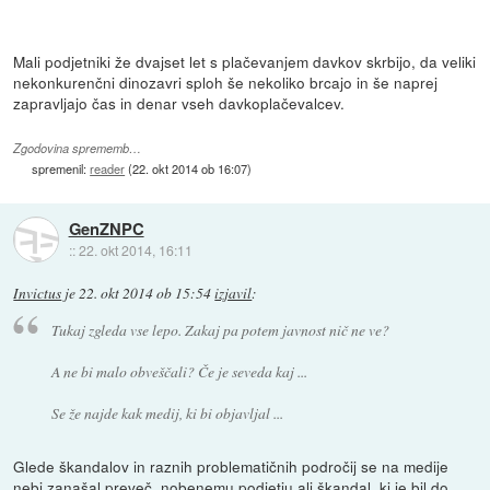
Mali podjetniki že dvajset let s plačevanjem davkov skrbijo, da veliki
nekonkurenčni dinozavri sploh še nekoliko brcajo in še naprej
zapravljajo čas in denar vseh davkoplačevalcev.
Zgodovina sprememb…
spremenil:
reader
(
22. okt 2014 ob 16:07
)
GenZNPC
::
22. okt 2014, 16:11
Invictus
je
22. okt 2014 ob 15:54
izjavil
:
Tukaj zgleda vse lepo. Zakaj pa potem javnost nič ne ve?
A ne bi malo obveščali? Če je seveda kaj ...
Se že najde kak medij, ki bi objavljal ...
Glede škandalov in raznih problematičnih področij se na medije
nebi zanašal preveč, nobenemu podjetju ali škandal, ki je bil do