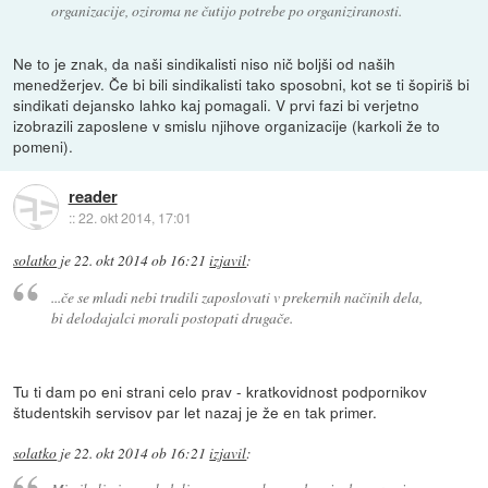
organizacije, oziroma ne čutijo potrebe po organiziranosti.
Ne to je znak, da naši sindikalisti niso nič boljši od naših
menedžerjev. Če bi bili sindikalisti tako sposobni, kot se ti šopiriš bi
sindikati dejansko lahko kaj pomagali. V prvi fazi bi verjetno
izobrazili zaposlene v smislu njihove organizacije (karkoli že to
pomeni).
reader
::
22. okt 2014, 17:01
solatko
je
22. okt 2014 ob 16:21
izjavil
:
...če se mladi nebi trudili zaposlovati v prekernih načinih dela,
bi delodajalci morali postopati drugače.
Tu ti dam po eni strani celo prav - kratkovidnost podpornikov
študentskih servisov par let nazaj je že en tak primer.
solatko
je
22. okt 2014 ob 16:21
izjavil
: