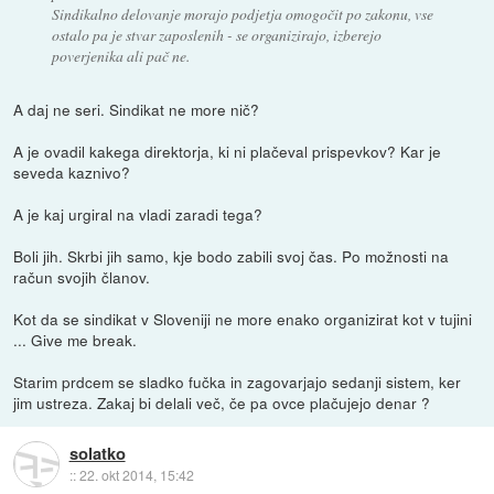
Sindikalno delovanje morajo podjetja omogočit po zakonu, vse
ostalo pa je stvar zaposlenih - se organizirajo, izberejo
poverjenika ali pač ne.
A daj ne seri. Sindikat ne more nič?
A je ovadil kakega direktorja, ki ni plačeval prispevkov? Kar je
seveda kaznivo?
A je kaj urgiral na vladi zaradi tega?
Boli jih. Skrbi jih samo, kje bodo zabili svoj čas. Po možnosti na
račun svojih članov.
Kot da se sindikat v Sloveniji ne more enako organizirat kot v tujini
... Give me break.
Starim prdcem se sladko fučka in zagovarjajo sedanji sistem, ker
jim ustreza. Zakaj bi delali več, če pa ovce plačujejo denar ?
solatko
::
22. okt 2014, 15:42