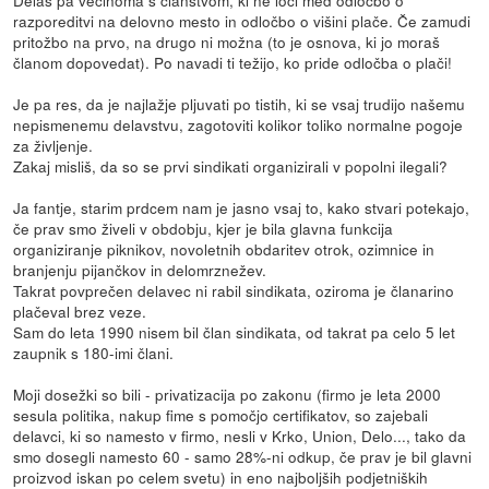
Delaš pa večinoma s članstvom, ki ne loči med odločbo o
razporeditvi na delovno mesto in odločbo o višini plače. Če zamudi
pritožbo na prvo, na drugo ni možna (to je osnova, ki jo moraš
članom dopovedat). Po navadi ti težijo, ko pride odločba o plači!
Je pa res, da je najlažje pljuvati po tistih, ki se vsaj trudijo našemu
nepismenemu delavstvu, zagotoviti kolikor toliko normalne pogoje
za življenje.
Zakaj misliš, da so se prvi sindikati organizirali v popolni ilegali?
Ja fantje, starim prdcem nam je jasno vsaj to, kako stvari potekajo,
če prav smo živeli v obdobju, kjer je bila glavna funkcija
organiziranje piknikov, novoletnih obdaritev otrok, ozimnice in
branjenju pijančkov in delomrznežev.
Takrat povprečen delavec ni rabil sindikata, oziroma je članarino
plačeval brez veze.
Sam do leta 1990 nisem bil član sindikata, od takrat pa celo 5 let
zaupnik s 180-imi člani.
Moji dosežki so bili - privatizacija po zakonu (firmo je leta 2000
sesula politika, nakup fime s pomočjo certifikatov, so zajebali
delavci, ki so namesto v firmo, nesli v Krko, Union, Delo..., tako da
smo dosegli namesto 60 - samo 28%-ni odkup, če prav je bil glavni
proizvod iskan po celem svetu) in eno najboljših podjetniških