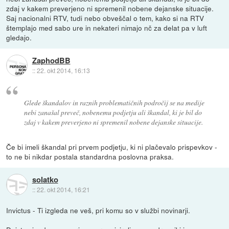
zdaj v kakem preverjeno ni spremenil nobene dejanske situacije.
Saj nacionalni RTV, tudi nebo obveščal o tem, kako si na RTV
štemplajo med sabo ure in nekateri nimajo nč za delat pa v luft
gledajo.
ZaphodBB
::
22. okt 2014, 16:13
Glede škandalov in raznih problematičnih področij se na medije
nebi zanašal preveč, nobenemu podjetju ali škandal, ki je bil do
zdaj v kakem preverjeno ni spremenil nobene dejanske situacije.
Če bi imeli škandal pri prvem podjetju, ki ni plačevalo prispevkov -
to ne bi nikdar postala standardna poslovna praksa.
solatko
::
22. okt 2014, 16:21
Invictus - Ti izgleda ne veš, pri komu so v službi novinarji.