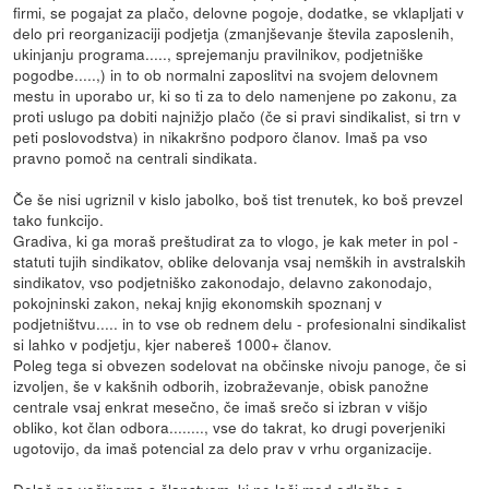
firmi, se pogajat za plačo, delovne pogoje, dodatke, se vklapljati v
delo pri reorganizaciji podjetja (zmanjševanje števila zaposlenih,
ukinjanju programa....., sprejemanju pravilnikov, podjetniške
pogodbe.....,) in to ob normalni zaposlitvi na svojem delovnem
mestu in uporabo ur, ki so ti za to delo namenjene po zakonu, za
proti uslugo pa dobiti najnižjo plačo (če si pravi sindikalist, si trn v
peti poslovodstva) in nikakršno podporo članov. Imaš pa vso
pravno pomoč na centrali sindikata.
Če še nisi ugriznil v kislo jabolko, boš tist trenutek, ko boš prevzel
tako funkcijo.
Gradiva, ki ga moraš preštudirat za to vlogo, je kak meter in pol -
statuti tujih sindikatov, oblike delovanja vsaj nemških in avstralskih
sindikatov, vso podjetniško zakonodajo, delavno zakonodajo,
pokojninski zakon, nekaj knjig ekonomskih spoznanj v
podjetništvu..... in to vse ob rednem delu - profesionalni sindikalist
si lahko v podjetju, kjer nabereš 1000+ članov.
Poleg tega si obvezen sodelovat na občinske nivoju panoge, če si
izvoljen, še v kakšnih odborih, izobraževanje, obisk panožne
centrale vsaj enkrat mesečno, če imaš srečo si izbran v višjo
obliko, kot član odbora........, vse do takrat, ko drugi poverjeniki
ugotovijo, da imaš potencial za delo prav v vrhu organizacije.