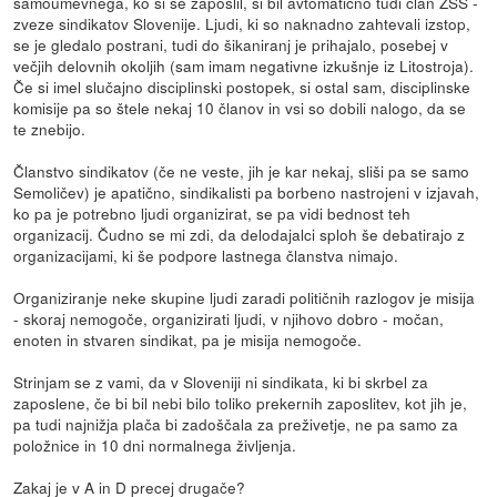
samoumevnega, ko si se zaposlil, si bil avtomatično tudi član ZSS -
zveze sindikatov Slovenije. Ljudi, ki so naknadno zahtevali izstop,
se je gledalo postrani, tudi do šikaniranj je prihajalo, posebej v
večjih delovnih okoljih (sam imam negativne izkušnje iz Litostroja).
Če si imel slučajno disciplinski postopek, si ostal sam, disciplinske
komisije pa so štele nekaj 10 članov in vsi so dobili nalogo, da se
te znebijo.
Članstvo sindikatov (če ne veste, jih je kar nekaj, sliši pa se samo
Semoličev) je apatično, sindikalisti pa borbeno nastrojeni v izjavah,
ko pa je potrebno ljudi organizirat, se pa vidi bednost teh
organizacij. Čudno se mi zdi, da delodajalci sploh še debatirajo z
organizacijami, ki še podpore lastnega članstva nimajo.
Organiziranje neke skupine ljudi zaradi političnih razlogov je misija
- skoraj nemogoče, organizirati ljudi, v njihovo dobro - močan,
enoten in stvaren sindikat, pa je misija nemogoče.
Strinjam se z vami, da v Sloveniji ni sindikata, ki bi skrbel za
zaposlene, če bi bil nebi bilo toliko prekernih zaposlitev, kot jih je,
pa tudi najnižja plača bi zadoščala za preživetje, ne pa samo za
položnice in 10 dni normalnega življenja.
Zakaj je v A in D precej drugače?