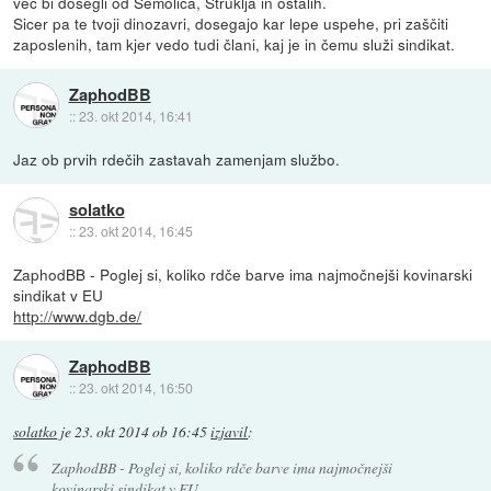
več bi dosegli od Semoliča, Štruklja in ostalih.
Sicer pa te tvoji dinozavri, dosegajo kar lepe uspehe, pri zaščiti
zaposlenih, tam kjer vedo tudi člani, kaj je in čemu služi sindikat.
ZaphodBB
::
23. okt 2014, 16:41
Jaz ob prvih rdečih zastavah zamenjam službo.
solatko
::
23. okt 2014, 16:45
ZaphodBB - Poglej si, koliko rdče barve ima najmočnejši kovinarski
sindikat v EU
http://www.dgb.de/
ZaphodBB
::
23. okt 2014, 16:50
solatko
je
23. okt 2014 ob 16:45
izjavil
:
ZaphodBB - Poglej si, koliko rdče barve ima najmočnejši
kovinarski sindikat v EU