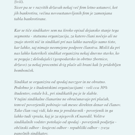
živiš).
Sicer pa se v razvitih državah nekaj več firm letno ustanovi, kot
jih bankrotira, večina novoustanovljenih firm je zamenjana
tabla bankrotirane.
Kar se tiče sindikatov sem na široko opisal dejansko stanje tega
segmenta - statusna organizacija, za katero člani nočejo ali ne
znajo storiti nič in sindikati pri nas lahko naredijo samo tisto,
kar lahko, saj nimajo neomejene podpore članstva. Misliš da pri
nas lahko katerikoli sindikat organizira nekaj dnevno stavko, ko
se pogaja z delodajalci (gospodarsko in obrtno zbornico,
državo) za nekaj procentni dvig plače ali brani kak že pridobljen
bombonček.
Sindikat se organizira od spodaj navzgor in ne obratno.
Podobno je s študentskimi organizacijami - voli cca 30%
študentov, ostale b.k., pri sindikatih pa je še slabše.
V tujini sindikalne članarine ne obračunavajo pri plačah,
temveč poverjeniki pobirajo vak mesec direkten denar od članov.
Tako član vsaj vidi, kdo mu je predstavnik - poverjenik in ga
lahko tudi vpraša, kaj je za njegovih x€ naredil. Volitve
sindikalnih vodstev potekajo od spodaj - poverjenik podjetja -
občinski odbor - krajevni odbor - republiški odbor - zveza
panožnih sindikatov.