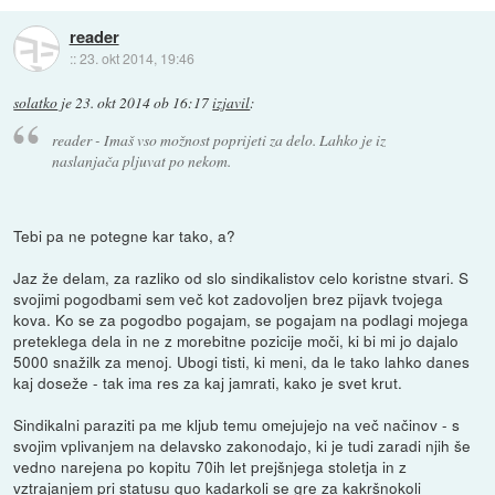
reader
::
23. okt 2014, 19:46
solatko
je
23. okt 2014 ob 16:17
izjavil
:
reader - Imaš vso možnost poprijeti za delo. Lahko je iz
naslanjača pljuvat po nekom.
Tebi pa ne potegne kar tako, a?
Jaz že delam, za razliko od slo sindikalistov celo koristne stvari. S
svojimi pogodbami sem več kot zadovoljen brez pijavk tvojega
kova. Ko se za pogodbo pogajam, se pogajam na podlagi mojega
preteklega dela in ne z morebitne pozicije moči, ki bi mi jo dajalo
5000 snažilk za menoj. Ubogi tisti, ki meni, da le tako lahko danes
kaj doseže - tak ima res za kaj jamrati, kako je svet krut.
Sindikalni paraziti pa me kljub temu omejujejo na več načinov - s
svojim vplivanjem na delavsko zakonodajo, ki je tudi zaradi njih še
vedno narejena po kopitu 70ih let prejšnjega stoletja in z
vztrajanjem pri statusu quo kadarkoli se gre za kakršnokoli