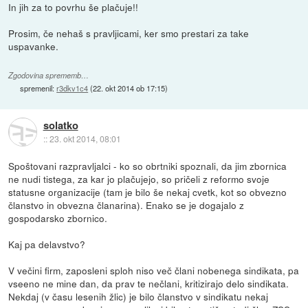
In jih za to povrhu še plačuje!!
Prosim, če nehaš s pravljicami, ker smo prestari za take
uspavanke.
Zgodovina sprememb…
spremenil:
r3dkv1c4
(
22. okt 2014 ob 17:15
)
solatko
::
23. okt 2014, 08:01
Spoštovani razpravljalci - ko so obrtniki spoznali, da jim zbornica
ne nudi tistega, za kar jo plačujejo, so pričeli z reformo svoje
statusne organizacije (tam je bilo še nekaj cvetk, kot so obvezno
članstvo in obvezna članarina). Enako se je dogajalo z
gospodarsko zbornico.
Kaj pa delavstvo?
V večini firm, zaposleni sploh niso več člani nobenega sindikata, pa
vseeno ne mine dan, da prav te nečlani, kritizirajo delo sindikata.
Nekdaj (v času lesenih žlic) je bilo članstvo v sindikatu nekaj