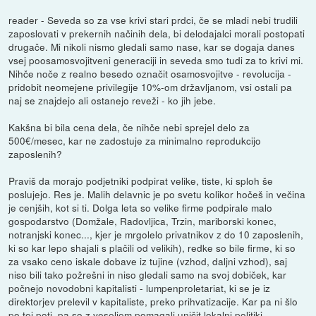
reader - Seveda so za vse krivi stari prdci, če se mladi nebi trudili
zaposlovati v prekernih načinih dela, bi delodajalci morali postopati
drugače. Mi nikoli nismo gledali samo nase, kar se dogaja danes
vsej poosamosvojitveni generaciji in seveda smo tudi za to krivi mi.
Nihče noče z realno besedo označit osamosvojitve - revolucija -
pridobit neomejene privilegije 10%-om državljanom, vsi ostali pa
naj se znajdejo ali ostanejo reveži - ko jih jebe.
Kakšna bi bila cena dela, če nihče nebi sprejel delo za
500€/mesec, kar ne zadostuje za minimalno reprodukcijo
zaposlenih?
Praviš da morajo podjetniki podpirat velike, tiste, ki sploh še
poslujejo. Res je. Malih delavnic je po svetu kolikor hočeš in večina
je cenjših, kot si ti. Dolga leta so velike firme podpirale malo
gospodarstvo (Domžale, Radovljica, Trzin, mariborski konec,
notranjski konec..., kjer je mrgolelo privatnikov z do 10 zaposlenih,
ki so kar lepo shajali s plačili od velikih), redke so bile firme, ki so
za vsako ceno iskale dobave iz tujine (vzhod, daljni vzhod), saj
niso bili tako požrešni in niso gledali samo na svoj dobiček, kar
počnejo novodobni kapitalisti - lumpenproletariat, ki se je iz
direktorjev prelevil v kapitaliste, preko prihvatizacije. Kar pa ni šlo
po tej poti, pa so z veseljem pomagali uničit lokalni politiki.