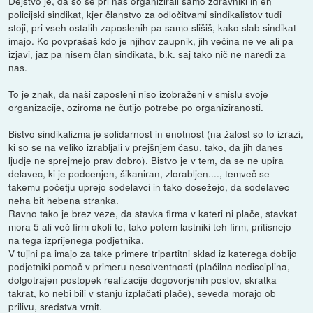
Dejstvo je, da so se pri nas organizirali samo zdravniki in en
policijski sindikat, kjer članstvo za odločitvami sindikalistov tudi
stoji, pri vseh ostalih zaposlenih pa samo slišiš, kako slab sindikat
imajo. Ko povprašaš kdo je njihov zaupnik, jih večina ne ve ali pa
izjavi, jaz pa nisem član sindikata, b.k. saj tako nič ne naredi za
nas.
To je znak, da naši zaposleni niso izobraženi v smislu svoje
organizacije, oziroma ne čutijo potrebe po organiziranosti.
Bistvo sindikalizma je solidarnost in enotnost (na žalost so to izrazi,
ki so se na veliko izrabljali v prejšnjem času, tako, da jih danes
ljudje ne sprejmejo prav dobro). Bistvo je v tem, da se ne upira
delavec, ki je podcenjen, šikaniran, zlorabljen...., temveč se
takemu početju uprejo sodelavci in tako dosežejo, da sodelavec
neha bit hebena stranka.
Ravno tako je brez veze, da stavka firma v kateri ni plače, stavkat
mora 5 ali več firm okoli te, tako potem lastniki teh firm, pritisnejo
na tega izprijenega podjetnika.
V tujini pa imajo za take primere tripartitni sklad iz katerega dobijo
podjetniki pomoč v primeru nesolventnosti (plačilna nedisciplina,
dolgotrajen postopek realizacije dogovorjenih poslov, skratka
takrat, ko nebi bili v stanju izplačati plače), seveda morajo ob
prilivu, sredstva vrnit.