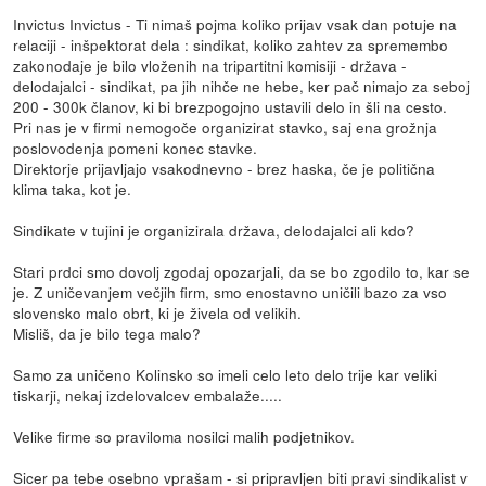
Invictus Invictus - Ti nimaš pojma koliko prijav vsak dan potuje na
relaciji - inšpektorat dela : sindikat, koliko zahtev za spremembo
zakonodaje je bilo vloženih na tripartitni komisiji - država -
delodajalci - sindikat, pa jih nihče ne hebe, ker pač nimajo za seboj
200 - 300k članov, ki bi brezpogojno ustavili delo in šli na cesto.
Pri nas je v firmi nemogoče organizirat stavko, saj ena grožnja
poslovodenja pomeni konec stavke.
Direktorje prijavljajo vsakodnevno - brez haska, če je politična
klima taka, kot je.
Sindikate v tujini je organizirala država, delodajalci ali kdo?
Stari prdci smo dovolj zgodaj opozarjali, da se bo zgodilo to, kar se
je. Z uničevanjem večjih firm, smo enostavno uničili bazo za vso
slovensko malo obrt, ki je živela od velikih.
Misliš, da je bilo tega malo?
Samo za uničeno Kolinsko so imeli celo leto delo trije kar veliki
tiskarji, nekaj izdelovalcev embalaže.....
Velike firme so praviloma nosilci malih podjetnikov.
Sicer pa tebe osebno vprašam - si pripravljen biti pravi sindikalist v