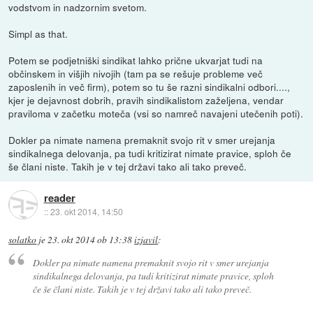
vodstvom in nadzornim svetom.
Simpl as that.
Potem se podjetniški sindikat lahko prične ukvarjat tudi na
občinskem in višjih nivojih (tam pa se rešuje probleme več
zaposlenih in več firm), potem so tu še razni sindikalni odbori....,
kjer je dejavnost dobrih, pravih sindikalistom zaželjena, vendar
praviloma v začetku moteča (vsi so namreč navajeni utečenih poti).
Dokler pa nimate namena premaknit svojo rit v smer urejanja
sindikalnega delovanja, pa tudi kritizirat nimate pravice, sploh če
še člani niste. Takih je v tej državi tako ali tako preveč.
reader
::
23. okt 2014, 14:50
solatko
je
23. okt 2014 ob 13:38
izjavil
:
Dokler pa nimate namena premaknit svojo rit v smer urejanja
sindikalnega delovanja, pa tudi kritizirat nimate pravice, sploh
če še člani niste. Takih je v tej državi tako ali tako preveč.