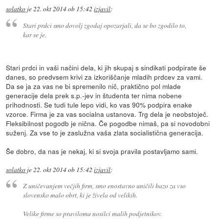
solatko
je
22. okt 2014 ob 15:42
izjavil
:
Stari prdci smo dovolj zgodaj opozarjali, da se bo zgodilo to,
kar se je.
Stari prdci in vaši načini dela, ki jih skupaj s sindikati podpirate še
danes, so predvsem krivi za izkoriščanje mladih prdcev za vami.
Da se ja za vas ne bi spremenilo nič, praktično pol mlade
generacije dela prek s.p.-jev in študenta ter nima nobene
prihodnosti. Se tudi tule lepo vidi, ko vas 90% podpira enake
vzorce. Firma je za vas socialna ustanova. Trg dela je neobstoječ.
Fleksibilnost pogodb je nična. Če pogodbe nimaš, pa si novodobni
suženj. Za vse to je zaslužna vaša zlata socialistična generacija.
Še dobro, da nas je nekaj, ki si svoja pravila postavljamo sami.
solatko
je
22. okt 2014 ob 15:42
izjavil
:
Z uničevanjem večjih firm, smo enostavno uničili bazo za vso
slovensko malo obrt, ki je živela od velikih.
Velike firme so praviloma nosilci malih podjetnikov.