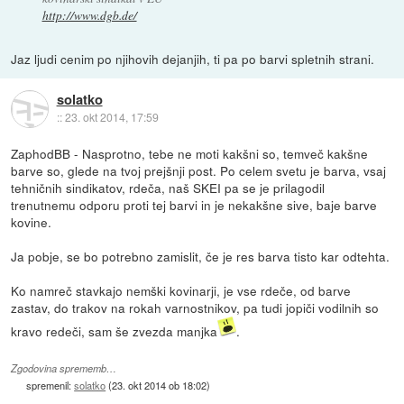
http://www.dgb.de/
Jaz ljudi cenim po njihovih dejanjih, ti pa po barvi spletnih strani.
solatko
::
23. okt 2014, 17:59
ZaphodBB - Nasprotno, tebe ne moti kakšni so, temveč kakšne
barve so, glede na tvoj prejšnji post. Po celem svetu je barva, vsaj
tehničnih sindikatov, rdeča, naš SKEI pa se je prilagodil
trenutnemu odporu proti tej barvi in je nekakšne sive, baje barve
kovine.
Ja pobje, se bo potrebno zamislit, če je res barva tisto kar odtehta.
Ko namreč stavkajo nemški kovinarji, je vse rdeče, od barve
zastav, do trakov na rokah varnostnikov, pa tudi jopiči vodilnih so
kravo redeči, sam še zvezda manjka
.
Zgodovina sprememb…
spremenil:
solatko
(
23. okt 2014 ob 18:02
)