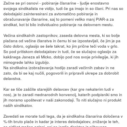
Začne se pri osnovi - pobiranje članarine - ljudje enostavno
svojega sindikalista ne vidijo, tudi če ga imajo in so člani. Pri nas so
delodajalci zainteresirani za avtomatično pobiranje in
obračunavanje članarine, saj to pomeni veliko manj PIAR-a za
sindikat, kot bi bilo individualno pobiranje na delovnem mestu.
Večina sindikalnih zastopnikov, zaseda delovna mesta, ki so bolje
plačana od večine članstva in čemu bi se izpostavljali, če jim je pa
čisto dobro, oglasijo se šele takrat, ko jim prične teči voda v grlo.
So pod pritiskom delodajalcev in tudi, če se slučajno oglasijo za
kakšnega Janeza ali Micko, dobijo pod nos svoje privilegije, ki jih
mimogrede lahko izgubijo.
Na sindikalna izobraževanja hodijo zaradi večirnih zabav in ne
zato, da bi se kaj nučili, pogovorili in pripravili ukrepe za dobrobit
delavstva.
Kar se tiče zaščite starejših delavcev (kar gre nekaterim tudi v
nos), je to zaradi mednarodnih konvencij, katerih podpisniki smo in
jih moramo upoštevat v naši zakonodaji. To niti slučajno ni produkt
naših sindikatov.
Zavedati se morate tudi tega, da je sindikalna članarina določena v
%-tih bruto plače in kadar je interes delodajalcev, znižanje le teh,
se sidikat močno oglasi, saj se jemlje direktno iz njihovega