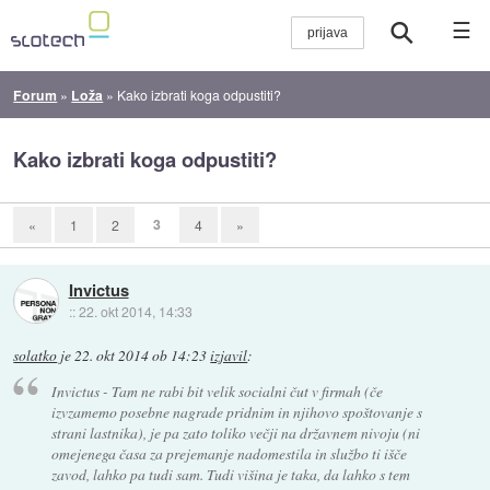
☰
Forum
»
Loža
»
Kako izbrati koga odpustiti?
Kako izbrati koga odpustiti?
3
«
1
2
4
»
Invictus
::
22. okt 2014, 14:33
solatko
je
22. okt 2014 ob 14:23
izjavil
:
Invictus - Tam ne rabi bit velik socialni čut v firmah (če
izvzamemo posebne nagrade pridnim in njihovo spoštovanje s
strani lastnika), je pa zato toliko večji na državnem nivoju (ni
omejenega časa za prejemanje nadomestila in službo ti išče
zavod, lahko pa tudi sam. Tudi višina je taka, da lahko s tem