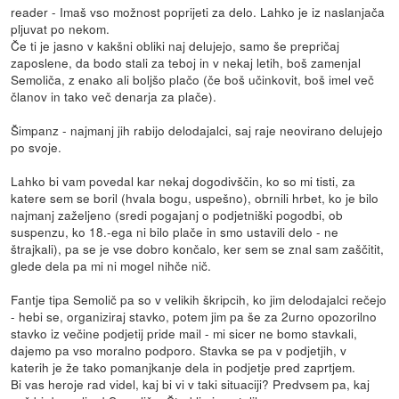
reader - Imaš vso možnost poprijeti za delo. Lahko je iz naslanjača
pljuvat po nekom.
Če ti je jasno v kakšni obliki naj delujejo, samo še prepričaj
zaposlene, da bodo stali za teboj in v nekaj letih, boš zamenjal
Semoliča, z enako ali boljšo plačo (če boš učinkovit, boš imel več
članov in tako več denarja za plače).
Šimpanz - najmanj jih rabijo delodajalci, saj raje neovirano delujejo
po svoje.
Lahko bi vam povedal kar nekaj dogodivščin, ko so mi tisti, za
katere sem se boril (hvala bogu, uspešno), obrnili hrbet, ko je bilo
najmanj zaželjeno (sredi pogajanj o podjetniški pogodbi, ob
suspenzu, ko 18.-ega ni bilo plače in smo ustavili delo - ne
štrajkali), pa se je vse dobro končalo, ker sem se znal sam zaščitit,
glede dela pa mi ni mogel nihče nič.
Fantje tipa Semolič pa so v velikih škripcih, ko jim delodajalci rečejo
- hebi se, organiziraj stavko, potem jim pa še za 2urno opozorilno
stavko iz večine podjetij pride mail - mi sicer ne bomo stavkali,
dajemo pa vso moralno podporo. Stavka se pa v podjetjih, v
katerih je že tako pomanjkanje dela in podjetje pred zaprtjem.
Bi vas heroje rad videl, kaj bi vi v taki situaciji? Predvsem pa, kaj