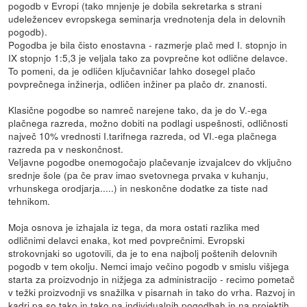
pogodb v Evropi (tako mnjenje je dobila sekretarka s strani
udeležencev evropskega seminarja vrednotenja dela in delovnih
pogodb).
Pogodba je bila čisto enostavna - razmerje plač med I. stopnjo in
IX stopnjo 1:5,3 je veljala tako za povprečne kot odlične delavce.
To pomeni, da je odličen ključavničar lahko dosegel plačo
povprečnega inžinerja, odličen inžiner pa plačo dr. znanosti.
Klasične pogodbe so namreč narejene tako, da je do V.-ega
plačnega razreda, možno dobiti na podlagi uspešnosti, odličnosti
največ 10% vrednosti I.tarifnega razreda, od VI.-ega plačnega
razreda pa v neskončnost.
Veljavne pogodbe onemogočajo plačevanje izvajalcev do vključno
srednje šole (pa če prav imao svetovnega prvaka v kuhanju,
vrhunskega orodjarja.....) in neskončne dodatke za tiste nad
tehnikom.
Moja osnova je izhajala iz tega, da mora ostati razlika med
odličnimi delavci enaka, kot med povprečnimi. Evropski
strokovnjaki so ugotovili, da je to ena najbolj poštenih delovnih
pogodb v tem okolju. Nemci imajo večino pogodb v smislu višjega
starta za proizvodnjo in nižjega za administracijo - recimo pometač
v težki proizvodnji vs snažilka v pisarnah in tako do vrha. Razvoj in
kadri pa so tako in tako na individualnih pogodbah in na projektih.