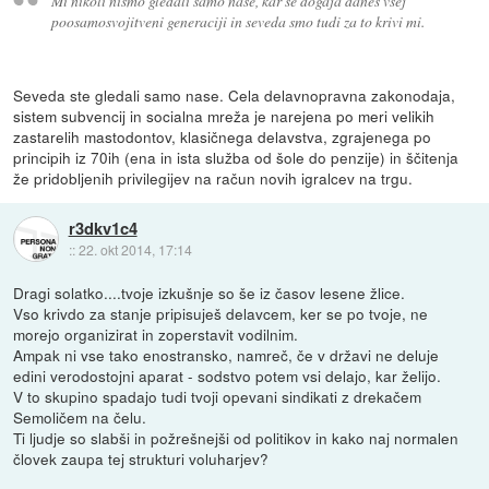
Mi nikoli nismo gledali samo nase, kar se dogaja danes vsej
poosamosvojitveni generaciji in seveda smo tudi za to krivi mi.
Seveda ste gledali samo nase. Cela delavnopravna zakonodaja,
sistem subvencij in socialna mreža je narejena po meri velikih
zastarelih mastodontov, klasičnega delavstva, zgrajenega po
principih iz 70ih (ena in ista služba od šole do penzije) in ščitenja
že pridobljenih privilegijev na račun novih igralcev na trgu.
r3dkv1c4
::
22. okt 2014, 17:14
Dragi solatko....tvoje izkušnje so še iz časov lesene žlice.
Vso krivdo za stanje pripisuješ delavcem, ker se po tvoje, ne
morejo organizirat in zoperstavit vodilnim.
Ampak ni vse tako enostransko, namreč, če v državi ne deluje
edini verodostojni aparat - sodstvo potem vsi delajo, kar želijo.
V to skupino spadajo tudi tvoji opevani sindikati z drekačem
Semoličem na čelu.
Ti ljudje so slabši in požrešnejši od politikov in kako naj normalen
človek zaupa tej strukturi voluharjev?