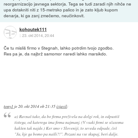
reorgarnizacijo javnega sektorja. Tega se tudi zaradi njih nihče ne
upa dotakniti niti z 15-metrsko palico in je zato kljub kupom
denarja, ki ga zanj zmečemo, neučinkovit.
kohoutek111
::
23. okt 2014, 20:44
Če tu misliš firmo v Stegnah, lahko potrdim tvojo zgodbo.
Res pa je, da najbrž samomor naredi lahko marsikdo.
tony1
je
20. okt 2014 ob 21:35
izjavil
:
a) Ravnaš tako, da bo firma preživela na dolgi rok, in odpustiš
tistega, od katerega ima firma najmanj. (V vsaki firmi se sčasoma
kakšen tak najde.) Ker smo v Sloveniji, to seveda odpade, češ
"Ja, kje ga bomo pa našli?!". Pozani na vse skupaj, beri dalje.