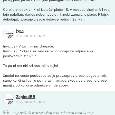
Če bi prvi direktor, ki ni izplačal plače 18. v mesecu visel ali bil vsaj
fajn naluftan, danes noben podjetnik nebi zamujal s plačo. Kitajski
delodajalci plačujejo svoje delavce redno (Ižanka).
jype
::
22. okt 2014, 16:26
Invictus> V tujini ni nič drugače.
Invictus> Podjetja se zelo redko odločajo za odpuščanje
poslovodnih struktur.
To pa ni res niti pri nas, niti v tujini.
Zmetat na cesto poslovodstvo je pravzaprav precej pogosta reč,
samo količina ljudi je po naravi managerskega dela vedno precej
manjša od količine odpuščenih delavcev.
ZaphodBB
::
22. okt 2014, 16:29
To je znak, da naši zaposleni niso izobraženi v smislu svoje