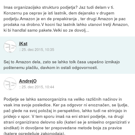
Imas organizacijsko strukturo podjetja? Jaz tudi delam v ti.
Konzernu pa ceprav je isti lastnik, dem dejansko v drugem
podjetju.Amazon je en de prepakiranja , ter drugi Amazon je pac
prodaka na drobno.V kocni faz lastnik lahko utanovi tretji Amazon,
ki bi handlal samo pakete.Velki so ze dovolj...
iKst
::
25. dec 2015, 10:35
Sej to Amazon dela, zato se lahko tolk časa uspešno izmikajo
poštenemu plačilu, davkom in ostali odgovornosti.
AndrejO
::
25. dec 2015, 10:44
Podjetje se lahko samoorganizira na veliko različnih načinov in
vsak ima svoje posledice. Ker pa odgovor ni enoznačen, se ljudje,
pač glede na svoj položaj in perspektivo, lahko tudi ne strinjajo in
pridejo v spor. V tem sporu imaš na eni strani podjetje, na drugi
strani organizirano delovno silo (kateri se je smiselno organizirati v
sindikat) in dovoljene ter prepovedane metode boja za pravice
(katere opredeljuje zakonodaja).