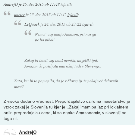
AndrejO
je
25. dec 2015 ob 11:48
izjavil
:
opeter
je
25. dec 2015 ob 11:42
izjavil
:
LeQuack
je
24. dec 2015 ob 23:22
izjavil
:
Nemci vsaj imajo Amazon, pri nas ga
ne bo nikoli.
Zakaj bi imeli, saj imaš nemški, angelški ipd.
Amazon, ki pošiljata marsikaj tudi v Slovenijo.
Zato, ker bi to pomenilo, da je v Sloveniji še nekaj več delovnih
mest?
Z visoko dodano vrednost. Prepordajalstvo oziroma mešetarstvo je
vzrok zakaj je Slovenija tu kjer je...Zakaj imam pa jaz pri loklalnem
onlin preprodajalcu cene, ki so enake Amazonomiv, v sloveniji pa
tega ni.
AndrejO