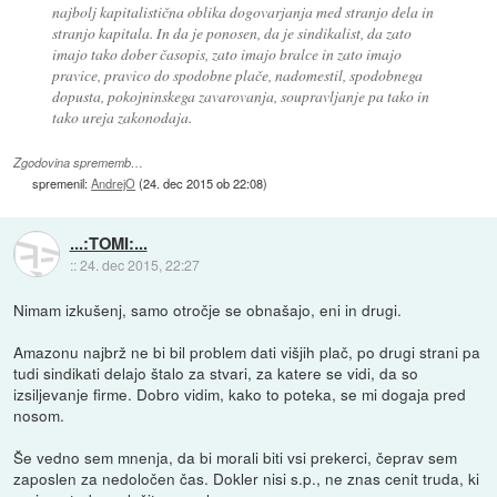
najbolj kapitalistična oblika dogovarjanja med stranjo dela in
stranjo kapitala. In da je ponosen, da je sindikalist, da zato
imajo tako dober časopis, zato imajo bralce in zato imajo
pravice, pravico do spodobne plače, nadomestil, spodobnega
dopusta, pokojninskega zavarovanja, soupravljanje pa tako in
tako ureja zakonodaja.
Zgodovina sprememb…
spremenil:
AndrejO
(
24. dec 2015 ob 22:08
)
...:TOMI:...
::
24. dec 2015, 22:27
Nimam izkušenj, samo otročje se obnašajo, eni in drugi.
Amazonu najbrž ne bi bil problem dati višjih plač, po drugi strani pa
tudi sindikati delajo štalo za stvari, za katere se vidi, da so
izsiljevanje firme. Dobro vidim, kako to poteka, se mi dogaja pred
nosom.
Še vedno sem mnenja, da bi morali biti vsi prekerci, čeprav sem
zaposlen za nedoločen čas. Dokler nisi s.p., ne znas cenit truda, ki