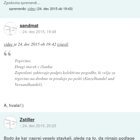
Zgodovina sprememb…
spremenilo:
videc
(
24. dec 2015 ob 19:43
)
sandmat
::
24. dec 2015, 19:48
videc
je
24. dec 2015 ob 19:42
izjavil
:
Trgovino.
Drugi stavek v članku:
Zaposleni zahtevajo podpis kolektivne pogodbe, ki velja za
trgovino na drobno in prodajo po pošti (Einzelhandel und
Versandhandel).
A, hvala!:)
Zstiller
::
24. dec 2015, 20:25
Bodo še kar naprej veselo stavkali, glede na to, da nimajo podlage