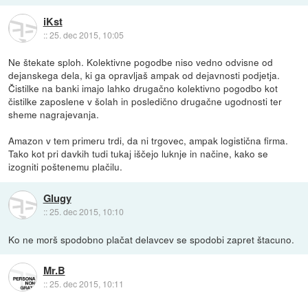
iKst
::
25. dec 2015, 10:05
Ne štekate sploh. Kolektivne pogodbe niso vedno odvisne od
dejanskega dela, ki ga opravljaš ampak od dejavnosti podjetja.
Čistilke na banki imajo lahko drugačno kolektivno pogodbo kot
čistilke zaposlene v šolah in posledično drugačne ugodnosti ter
sheme nagrajevanja.
Amazon v tem primeru trdi, da ni trgovec, ampak logistična firma.
Tako kot pri davkih tudi tukaj iščejo luknje in načine, kako se
izogniti poštenemu plačilu.
Glugy
::
25. dec 2015, 10:10
Ko ne morš spodobno plačat delavcev se spodobi zapret štacuno.
Mr.B
::
25. dec 2015, 10:11