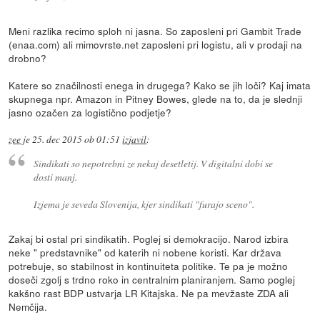
Meni razlika recimo sploh ni jasna. So zaposleni pri Gambit Trade
(enaa.com) ali mimovrste.net zaposleni pri logistu, ali v prodaji na
drobno?
Katere so značilnosti enega in drugega? Kako se jih loči? Kaj imata
skupnega npr. Amazon in Pitney Bowes, glede na to, da je slednji
jasno ozačen za logistično podjetje?
zee
je
25. dec 2015 ob 01:51
izjavil
:
Sindikati so nepotrebni ze nekaj desetletij. V digitalni dobi se
dosti manj.
Izjema je seveda Slovenija, kjer sindikati "furajo sceno".
Zakaj bi ostal pri sindikatih. Poglej si demokracijo. Narod izbira
neke " predstavnike" od katerih ni nobene koristi. Kar država
potrebuje, so stabilnost in kontinuiteta politike. Te pa je možno
doseči zgolj s trdno roko in centralnim planiranjem. Samo poglej
kakšno rast BDP ustvarja LR Kitajska. Ne pa mevžaste ZDA ali
Nemčija.