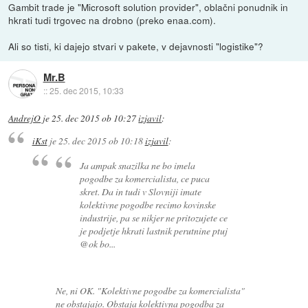
Gambit trade je "Microsoft solution provider", oblačni ponudnik in
hkrati tudi trgovec na drobno (preko enaa.com).
Ali so tisti, ki dajejo stvari v pakete, v dejavnosti "logistike"?
Mr.B
::
25. dec 2015, 10:33
AndrejO
je
25. dec 2015 ob 10:27
izjavil
:
iKst
je
25. dec 2015 ob 10:18
izjavil
:
Ja ampak snazilka ne bo imela
pogodbe za komercialista, ce puca
skret. Da in tudi v Slovniji imate
kolektivne pogodbe recimo kovinske
industrije, pa se nikjer ne pritozujete ce
je podjetje hkrati lastnik perutnine ptuj
@ok bo...
Ne, ni OK. "Kolektivne pogodbe za komercialista"
ne obstajajo. Obstaja kolektivna pogodba za