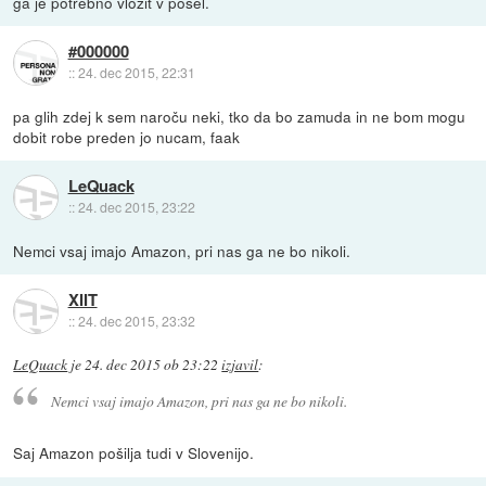
ga je potrebno vložit v posel.
#000000
::
24. dec 2015, 22:31
pa glih zdej k sem naroču neki, tko da bo zamuda in ne bom mogu
dobit robe preden jo nucam, faak
LeQuack
::
24. dec 2015, 23:22
Nemci vsaj imajo Amazon, pri nas ga ne bo nikoli.
XIIT
::
24. dec 2015, 23:32
LeQuack
je
24. dec 2015 ob 23:22
izjavil
:
Nemci vsaj imajo Amazon, pri nas ga ne bo nikoli.
Saj Amazon pošilja tudi v Slovenijo.