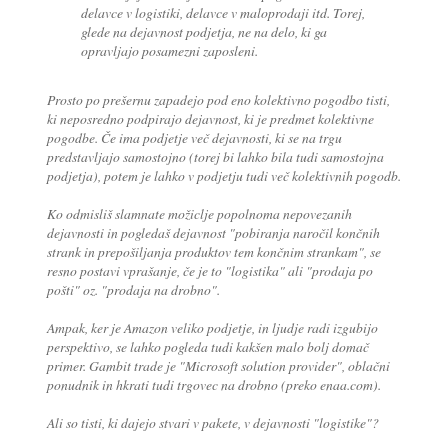
delavce v logistiki, delavce v maloprodaji itd. Torej,
glede na dejavnost podjetja, ne na delo, ki ga
opravljajo posamezni zaposleni.
Prosto po prešernu zapadejo pod eno kolektivno pogodbo tisti,
ki neposredno podpirajo dejavnost, ki je predmet kolektivne
pogodbe. Če ima podjetje več dejavnosti, ki se na trgu
predstavljajo samostojno (torej bi lahko bila tudi samostojna
podjetja), potem je lahko v podjetju tudi več kolektivnih pogodb.
Ko odmisliš slamnate možiclje popolnoma nepovezanih
dejavnosti in pogledaš dejavnost "pobiranja naročil končnih
strank in prepošiljanja produktov tem končnim strankam", se
resno postavi vprašanje, če je to "logistika" ali "prodaja po
pošti" oz. "prodaja na drobno".
Ampak, ker je Amazon veliko podjetje, in ljudje radi izgubijo
perspektivo, se lahko pogleda tudi kakšen malo bolj domač
primer. Gambit trade je "Microsoft solution provider", oblačni
ponudnik in hkrati tudi trgovec na drobno (preko enaa.com).
Ali so tisti, ki dajejo stvari v pakete, v dejavnosti "logistike"?