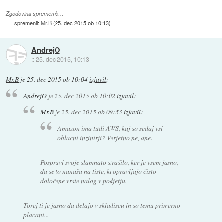
Zgodovina sprememb…
spremenil:
Mr.B
(
25. dec 2015 ob 10:13
)
AndrejO
::
25. dec 2015, 10:13
Mr.B
je
25. dec 2015 ob 10:04
izjavil
:
AndrejO
je
25. dec 2015 ob 10:02
izjavil
:
Mr.B
je
25. dec 2015 ob 09:53
izjavil
:
Amazon ima tudi AWS, kaj so sedaj vsi
oblacni inzinirji? Verjetno ne, ane.
Pospravi svoje slamnato strašilo, ker je vsem jasno,
da se to nanaša na tiste, ki opravljajo čisto
določene vrste nalog v podjetju.
Torej ti je jasno da delajo v skladiscu in so temu primerno
placani...