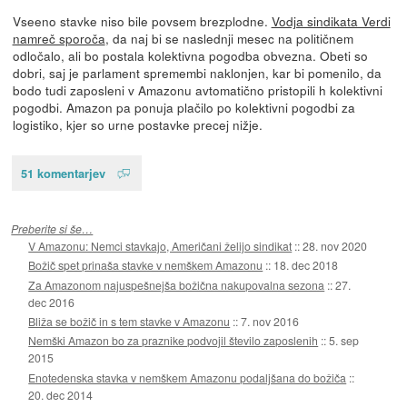
Vseeno stavke niso bile povsem brezplodne.
Vodja sindikata Verdi
namreč sporoča
, da naj bi se naslednji mesec na političnem
odločalo, ali bo postala kolektivna pogodba obvezna. Obeti so
dobri, saj je parlament spremembi naklonjen, kar bi pomenilo, da
bodo tudi zaposleni v Amazonu avtomatično pristopili h kolektivni
pogodbi. Amazon pa ponuja plačilo po kolektivni pogodbi za
logistiko, kjer so urne postavke precej nižje.
51 komentarjev
Preberite si še…
V Amazonu: Nemci stavkajo, Američani želijo sindikat
::
28. nov 2020
Božič spet prinaša stavke v nemškem Amazonu
::
18. dec 2018
Za Amazonom najuspešnejša božična nakupovalna sezona
::
27.
dec 2016
Bliža se božič in s tem stavke v Amazonu
::
7. nov 2016
Nemški Amazon bo za praznike podvojil število zaposlenih
::
5. sep
2015
Enotedenska stavka v nemškem Amazonu podaljšana do božiča
::
20. dec 2014