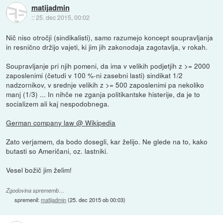
matijadmin
::
25. dec 2015, 00:02
Nič niso otročji (sindikalisti), samo razumejo koncept soupravljanja
in resnično držijo vajeti, ki jim jih zakonodaja zagotavlja, v rokah.
Soupravljanje pri njih pomeni, da ima v velikih podjetjih z >= 2000
zaposlenimi (četudi v 100 %-ni zasebni lasti) sindikat 1/2
nadzornikov, v srednje velikih z >= 500 zaposlenimi pa nekoliko
manj (1/3) ... In nihče ne zganja politikantske histerije, da je to
socializem ali kaj nespodobnega.
German company law @ Wikipedia
Zato verjamem, da bodo dosegli, kar želijo. Ne glede na to, kako
butasti so Američani, oz. lastniki.
Vesel božič jim želim!
Zgodovina sprememb…
spremenil:
matijadmin
(
25. dec 2015 ob 00:03
)