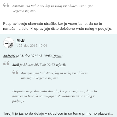
Amazon ima tudi AWS, kaj so sedaj vsi oblacni inzinirji?
Verjetno ne, ane.
Pospravi svoje slamnato strašilo, ker je vsem jasno, da se to
nanaša na tiste, ki opravljajo čisto določene vrste nalog v podjetju.
Mr.B
::
25. dec 2015, 10:04
AndrejO
je
25. dec 2015 ob 10:02
izjavil
:
Mr.B
je
25. dec 2015 ob 09:53
izjavil
:
Amazon ima tudi AWS, kaj so sedaj vsi oblacni
inzinirji? Verjetno ne, ane.
Pospravi svoje slamnato strašilo, ker je vsem jasno, da se to
nanaša na tiste, ki opravljajo čisto določene vrste nalog v
podjetju.
Torej ti je jasno da delajo v skladiscu in so temu primerno placani...