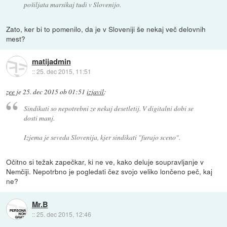
pošiljata marsikaj tudi v Slovenijo.
Zato, ker bi to pomenilo, da je v Sloveniji še nekaj več delovnih
mest?
matijadmin
::
25. dec 2015, 11:51
zee
je
25. dec 2015 ob 01:51
izjavil
:
Sindikati so nepotrebni ze nekaj desetletij. V digitalni dobi se
dosti manj.
Izjema je seveda Slovenija, kjer sindikati "furajo sceno".
Očitno si težak zapečkar, ki ne ve, kako deluje soupravljanje v
Nemčiji. Nepotrbno je pogledati čez svojo veliko lončeno peč, kaj
ne?
Mr.B
::
25. dec 2015, 12:46