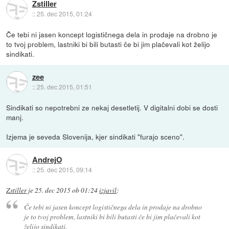
Zstiller
::
25. dec 2015, 01:24
Če tebi ni jasen koncept logističnega dela in prodaje na drobno je
to tvoj problem, lastniki bi bili butasti če bi jim plačevali kot želijo
sindikati.
zee
::
25. dec 2015, 01:51
Sindikati so nepotrebni ze nekaj desetletij. V digitalni dobi se dosti
manj.
Izjema je seveda Slovenija, kjer sindikati "furajo sceno".
AndrejO
::
25. dec 2015, 09:14
Zstiller
je
25. dec 2015 ob 01:24
izjavil
:
Če tebi ni jasen koncept logističnega dela in prodaje na drobno
je to tvoj problem, lastniki bi bili butasti če bi jim plačevali kot
želijo sindikati.