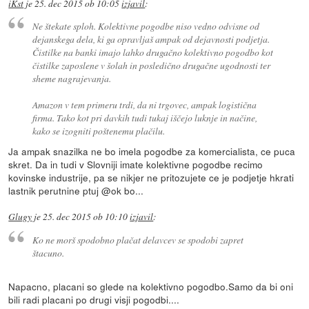
iKst
je
25. dec 2015 ob 10:05
izjavil
:
Ne štekate sploh. Kolektivne pogodbe niso vedno odvisne od
dejanskega dela, ki ga opravljaš ampak od dejavnosti podjetja.
Čistilke na banki imajo lahko drugačno kolektivno pogodbo kot
čistilke zaposlene v šolah in posledično drugačne ugodnosti ter
sheme nagrajevanja.
Amazon v tem primeru trdi, da ni trgovec, ampak logistična
firma. Tako kot pri davkih tudi tukaj iščejo luknje in načine,
kako se izogniti poštenemu plačilu.
Ja ampak snazilka ne bo imela pogodbe za komercialista, ce puca
skret. Da in tudi v Slovniji imate kolektivne pogodbe recimo
kovinske industrije, pa se nikjer ne pritozujete ce je podjetje hkrati
lastnik perutnine ptuj @ok bo...
Glugy
je
25. dec 2015 ob 10:10
izjavil
:
Ko ne morš spodobno plačat delavcev se spodobi zapret
štacuno.
Napacno, placani so glede na kolektivno pogodbo.Samo da bi oni
bili radi placani po drugi visji pogodbi....