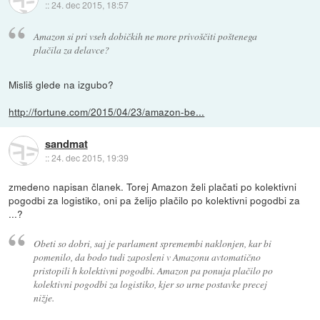
::
24. dec 2015, 18:57
Amazon si pri vseh dobičkih ne more privoščiti poštenega
plačila za delavce?
Misliš glede na izgubo?
http://fortune.com/2015/04/23/amazon-be...
sandmat
::
24. dec 2015, 19:39
zmedeno napisan članek. Torej Amazon želi plačati po kolektivni
pogodbi za logistiko, oni pa želijo plačilo po kolektivni pogodbi za
...?
Obeti so dobri, saj je parlament spremembi naklonjen, kar bi
pomenilo, da bodo tudi zaposleni v Amazonu avtomatično
pristopili h kolektivni pogodbi. Amazon pa ponuja plačilo po
kolektivni pogodbi za logistiko, kjer so urne postavke precej
nižje.