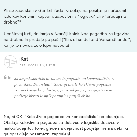
Ali so zaposleni v Gambit trade, ki delajo na pošiljanju naročenih
izdelkov končnim kupcem, zaposleni v "logistiki" ali v "prodaji na
drobno"?
Upoštevaj tudi, da imajo v Nemčiji kolektivno pogodbo za trgovino
na drobno in prodajo po pošti ("Einzelhandel und Versandhandel",
kot je to novica zelo lepo navedla).
iKst
::
25. dec 2015, 10:18
Ja ampak snazilka ne bo imela pogodbe za komercialista, ce
puca skret. Da in tudi v Slovniji imate kolektivne pogodbe
recimo kovinske industrije, pa se nikjer ne pritozujete ce je
podjetje hkrati lastnik perutnine ptuj @ok bo...
Ne, ni OK. "Kolektivne pogodbe za komercialista" ne obstajajo.
Obstaja kolektivna pogodba za delavce v logistiki, delavce v
maloprodaji itd. Torej, glede na dejavnost podjetja, ne na delo, ki
ga opravljajo posamezni zaposleni.