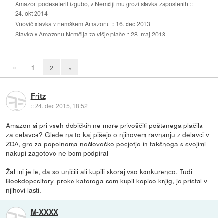
Amazon podeseteril izgubo, v Nemčiji mu grozi stavka zaposlenih
::
24. okt 2014
Vnovič stavka v nemškem Amazonu
::
16. dec 2013
Stavka v Amazonu Nemčija za višje plače
::
28. maj 2013
«
1
2
»
Fritz
::
24. dec 2015, 18:52
Amazon si pri vseh dobičkih ne more privoščiti poštenega plačila
za delavce? Glede na to kaj pišejo o njihovem ravnanju z delavci v
ZDA, gre za popolnoma nečloveško podjetje in takšnega s svojimi
nakupi zagotovo ne bom podpiral.
Žal mi je le, da so uničili ali kupili skoraj vso konkurenco. Tudi
Bookdepository, preko katerega sem kupil kopico knjig, je pristal v
njihovi lasti.
M-XXXX