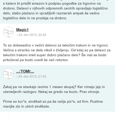
s katero bi prisilili amazon k podpisu pogodbe za trgovino na
drobno. Delavci v njihovih odpremnih centrih opravljajo logistično
delo, slabo plačano in vprašljivih razmerah ampak še vedno
logistično delo in ne prodaja na drobno.
Magic1
::
24. dec 2015, 20:45
To so dobesedno v večini delovci za tekočim trakom in ne trgovci.
Večina s stranko ne dela nikoli v življenju. Od kdaj so pa delavci za
tekočim trakom imeli super dobro plačano delo? Še mal se bodo
pritoževal pa bodo uvedl še več robotov.
...:TOMI:...
::
24. dec 2015, 21:43
Zakaj pa ne stavkajo recimo 1 mesec skupaj? Ker nimajo jajc in
utemeljenih razlogov. Nekaj se gredo na bozic. Prav otrocje.
Firme so kur*e, sindikati so pa še večje piz*e, od firm. Pustimo
manjše zlo in ukinit sindikate.