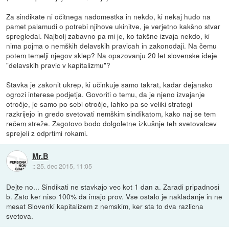
Za sindikate ni očitnega nadomestka in nekdo, ki nekaj hudo na
pamet palamudi o potrebi njihove ukinitve, je verjetno kakšno stvar
spregledal. Najbolj zabavno pa mi je, ko takšne izvaja nekdo, ki
nima pojma o nemških delavskih pravicah in zakonodaji. Na čemu
potem temelji njegov sklep? Na opazovanju 20 let slovenske ideje
"delavskih pravic v kapitalizmu"?
Stavka je zakonit ukrep, ki učinkuje samo takrat, kadar dejansko
ogrozi interese podjetja. Govoriti o temu, da je njeno izvajanje
otročje, je samo po sebi otročje, lahko pa se veliki strategi
razkrijejo in gredo svetovati nemškim sindikatom, kako naj se tem
rečem streže. Zagotovo bodo dolgoletne izkušnje teh svetovalcev
sprejeli z odprtimi rokami.
Mr.B
::
25. dec 2015, 11:05
Dejte no... Sindikati ne stavkajo vec kot 1 dan a. Zaradi pripadnosi
b. Zato ker niso 100% da imajo prov. Vse ostalo je nakladanje in ne
mesat Slovenki kapitalizem z nemskim, ker sta to dva razlicna
svetova.