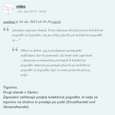
videc
::
24. dec 2015, 19:42
sandmat
je
24. dec 2015 ob 19:39
izjavil
:
zmedeno napisan članek. Torej Amazon želi plačati po kolektivni
pogodbi za logistiko, oni pa želijo plačilo po kolektivni pogodbi
za ...?
Obeti so dobri, saj je parlament spremembi
naklonjen, kar bi pomenilo, da bodo tudi zaposleni
v Amazonu avtomatično pristopili h kolektivni
pogodbi. Amazon pa ponuja plačilo po kolektivni
pogodbi za logistiko, kjer so urne postavke precej
nižje.
Trgovino.
Drugi stavek v članku:
Zaposleni zahtevajo podpis kolektivne pogodbe, ki velja za
trgovino na drobno in prodajo po pošti (Einzelhandel und
Versandhandel).