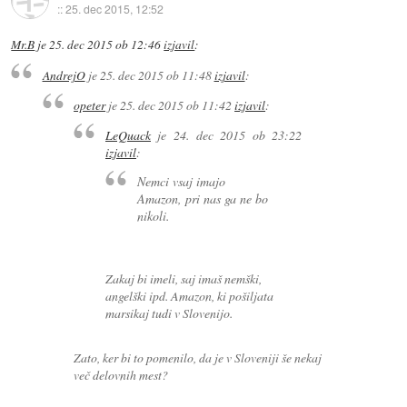
::
25. dec 2015, 12:52
Mr.B
je
25. dec 2015 ob 12:46
izjavil
:
AndrejO
je
25. dec 2015 ob 11:48
izjavil
:
opeter
je
25. dec 2015 ob 11:42
izjavil
:
LeQuack
je
24. dec 2015 ob 23:22
izjavil
:
Nemci vsaj imajo
Amazon, pri nas ga ne bo
nikoli.
Zakaj bi imeli, saj imaš nemški,
angelški ipd. Amazon, ki pošiljata
marsikaj tudi v Slovenijo.
Zato, ker bi to pomenilo, da je v Sloveniji še nekaj
več delovnih mest?