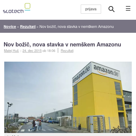
☰
Novice
»
Rezultati
»
Nov božič, nova stavka v nemškem Amazonu
Nov božič, nova stavka v nemškem Amazonu
Matej Huš
::
24. dec 2015
ob 18:06
Rezultati