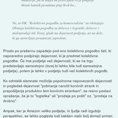
hkrati lastnik perutnine ptuj @ok bo...
Ne, ni OK. "Kolektivne pogodbe za komercialista" ne obstajajo.
Obstaja kolektivna pogodba za delavce v logistiki, delavce v
maloprodaji itd. Torej, glede na dejavnost podjetja, ne na delo,
ki ga opravljajo posamezni zaposleni.
Prosto po prešernu zapadejo pod eno kolektivno pogodbo tisti, ki
neposredno podpirajo dejavnost, ki je predmet kolektivne
pogodbe. Če ima podjetje več dejavnosti, ki se na trgu
predstavljajo samostojno (torej bi lahko bila tudi samostojna
podjetja), potem je lahko v podjetju tudi več kolektivnih pogodb.
Ko odmisliš slamnate možiclje popolnoma nepovezanih dejavnosti
in pogledaš dejavnost "pobiranja naročil končnih strank in
prepošiljanja produktov tem končnim strankam", se resno postavi
vprašanje, če je to "logistika" ali "prodaja po pošti" oz. "prodaja na
drobno".
Ampak, ker je Amazon veliko podjetje, in ljudje radi izgubijo
perspektivo, se lahko pogleda tudi kakšen malo bolj domač primer.