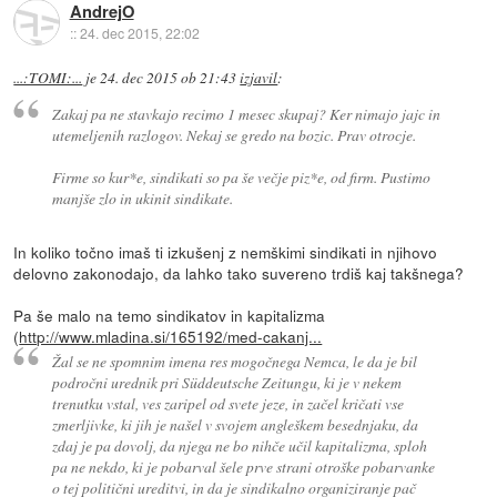
AndrejO
::
24. dec 2015, 22:02
...:TOMI:...
je
24. dec 2015 ob 21:43
izjavil
:
Zakaj pa ne stavkajo recimo 1 mesec skupaj? Ker nimajo jajc in
utemeljenih razlogov. Nekaj se gredo na bozic. Prav otrocje.
Firme so kur*e, sindikati so pa še večje piz*e, od firm. Pustimo
manjše zlo in ukinit sindikate.
In koliko točno imaš ti izkušenj z nemškimi sindikati in njihovo
delovno zakonodajo, da lahko tako suvereno trdiš kaj takšnega?
Pa še malo na temo sindikatov in kapitalizma
(
http://www.mladina.si/165192/med-cakanj...
Žal se ne spomnim imena res mogočnega Nemca, le da je bil
področni urednik pri Süddeutsche Zeitungu, ki je v nekem
trenutku vstal, ves zaripel od svete jeze, in začel kričati vse
zmerljivke, ki jih je našel v svojem angleškem besednjaku, da
zdaj je pa dovolj, da njega ne bo nihče učil kapitalizma, sploh
pa ne nekdo, ki je pobarval šele prve strani otroške pobarvanke
o tej politični ureditvi, in da je sindikalno organiziranje pač