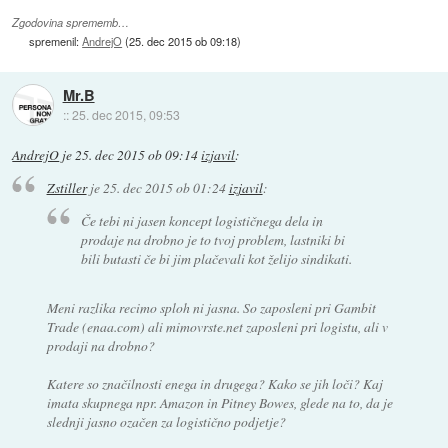
Zgodovina sprememb…
spremenil:
AndrejO
(
25. dec 2015 ob 09:18
)
Mr.B
::
25. dec 2015, 09:53
AndrejO
je
25. dec 2015 ob 09:14
izjavil
:
Zstiller
je
25. dec 2015 ob 01:24
izjavil
:
Če tebi ni jasen koncept logističnega dela in
prodaje na drobno je to tvoj problem, lastniki bi
bili butasti če bi jim plačevali kot želijo sindikati.
Meni razlika recimo sploh ni jasna. So zaposleni pri Gambit
Trade (enaa.com) ali mimovrste.net zaposleni pri logistu, ali v
prodaji na drobno?
Katere so značilnosti enega in drugega? Kako se jih loči? Kaj
imata skupnega npr. Amazon in Pitney Bowes, glede na to, da je
slednji jasno ozačen za logistično podjetje?