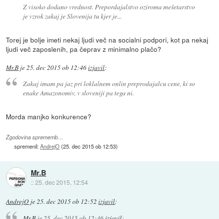
Z visoko dodano vrednost. Prepordajalstvo oziroma mešetarstvo
je vzrok zakaj je Slovenija tu kjer je...
Torej je bolje imeti nekaj ljudi več na socialni podpori, kot pa nekaj
ljudi več zaposlenih, pa čeprav z minimalno plačo?
Mr.B
je
25. dec 2015 ob 12:46
izjavil
:
Zakaj imam pa jaz pri loklalnem onlin preprodajalcu cene, ki so
enake Amazonomiv, v sloveniji pa tega ni.
Morda manjko konkurence?
Zgodovina sprememb…
spremenil:
AndrejO
(
25. dec 2015 ob 12:53
)
Mr.B
::
25. dec 2015, 12:54
AndrejO
je
25. dec 2015 ob 12:52
izjavil
:
Mr.B
je
25. dec 2015 ob 12:46
izjavil
: