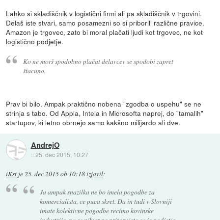
Lahko si skladiščnik v logistični firmi ali pa skladiščnik v trgovini.
Delaš iste stvari, samo posamezni so si priborili različne pravice.
Amazon je trgovec, zato bi moral plačati ljudi kot trgovec, ne kot
logistično podjetje.
Ko ne morš spodobno plačat delavcev se spodobi zapret
štacuno.
Prav bi bilo. Ampak praktično nobena "zgodba o uspehu" se ne
strinja s tabo. Od Appla, Intela in Microsofta naprej, do "tamalih"
startupov, ki letno obrnejo samo kakšno milijardo ali dve.
AndrejO
::
25. dec 2015, 10:27
iKst
je
25. dec 2015 ob 10:18
izjavil
:
Ja ampak snazilka ne bo imela pogodbe za
komercialista, ce puca skret. Da in tudi v Slovniji
imate kolektivne pogodbe recimo kovinske
industrije, pa se nikjer ne pritozujete ce je podjetje