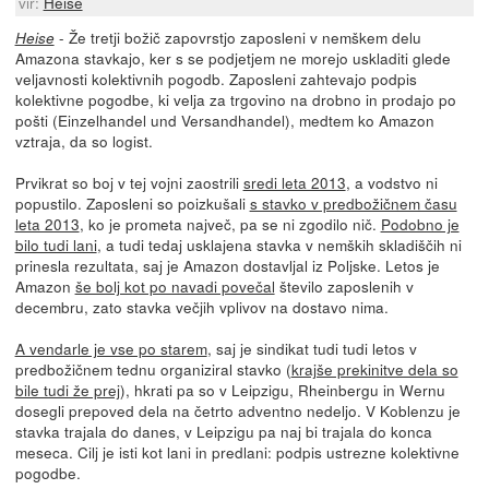
vir:
Heise
- Že tretji božič zapovrstjo zaposleni v nemškem delu
Heise
Amazona stavkajo, ker s se podjetjem ne morejo uskladiti glede
veljavnosti kolektivnih pogodb. Zaposleni zahtevajo podpis
kolektivne pogodbe, ki velja za trgovino na drobno in prodajo po
pošti (Einzelhandel und Versandhandel), medtem ko Amazon
vztraja, da so logist.
Prvikrat so boj v tej vojni zaostrili
sredi leta 2013
, a vodstvo ni
popustilo. Zaposleni so poizkušali
s stavko v predbožičnem času
leta 2013
, ko je prometa največ, pa se ni zgodilo nič.
Podobno je
bilo tudi lani
, a tudi tedaj usklajena stavka v nemških skladiščih ni
prinesla rezultata, saj je Amazon dostavljal iz Poljske. Letos je
Amazon
še bolj kot po navadi povečal
število zaposlenih v
decembru, zato stavka večjih vplivov na dostavo nima.
A vendarle je vse po starem
, saj je sindikat tudi tudi letos v
predbožičnem tednu organiziral stavko (
krajše prekinitve dela so
bile tudi že prej
), hkrati pa so v Leipzigu, Rheinbergu in Wernu
dosegli prepoved dela na četrto adventno nedeljo. V Koblenzu je
stavka trajala do danes, v Leipzigu pa naj bi trajala do konca
meseca. Cilj je isti kot lani in predlani: podpis ustrezne kolektivne
pogodbe.