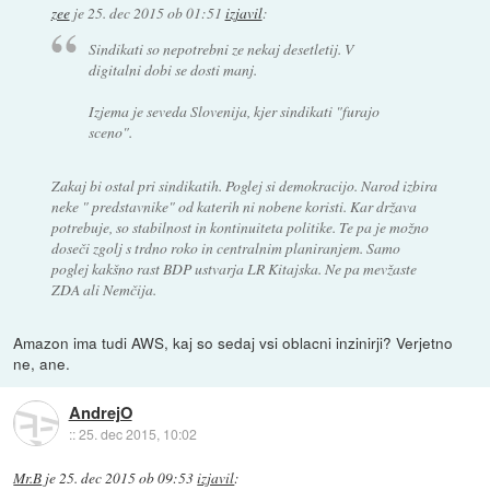
zee
je
25. dec 2015 ob 01:51
izjavil
:
Sindikati so nepotrebni ze nekaj desetletij. V
digitalni dobi se dosti manj.
Izjema je seveda Slovenija, kjer sindikati "furajo
sceno".
Zakaj bi ostal pri sindikatih. Poglej si demokracijo. Narod izbira
neke " predstavnike" od katerih ni nobene koristi. Kar država
potrebuje, so stabilnost in kontinuiteta politike. Te pa je možno
doseči zgolj s trdno roko in centralnim planiranjem. Samo
poglej kakšno rast BDP ustvarja LR Kitajska. Ne pa mevžaste
ZDA ali Nemčija.
Amazon ima tudi AWS, kaj so sedaj vsi oblacni inzinirji? Verjetno
ne, ane.
AndrejO
::
25. dec 2015, 10:02
Mr.B
je
25. dec 2015 ob 09:53
izjavil
: