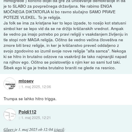
mimogrede ) končno dojel da gre za uničevanje demokracije in da
je to SLABO za povprečnega državljana. Ne rabimo ENGA
MOČNEGA DIKTATORJA ki bo ravno slučajno SAMO PRAVE
POTEZE VLEKEL. To je religija.
Ja folk se ima za kristjane ker to lepo izpade, to nosijo kot statusni
simbol ker se lepo vid da se ne držijo krščanskih vrednot. Ampak
še vedno pa imajo potrebo po pravi religiji v vsakdanjem življenju in
tle stopi notr MAGA religija. Očitno še vedno večina človeštva ne
zmore biti brez religije, in ker je krščanstvo preveč oddaljeno z
svojo zgodovino so izumil svoje nove religije "alfa samca". Nekoga
ki se hitro in brutalno odzove na vsakršnji še tako najmanjši napad
na njihov ego. Očitno se poistovetijo s njim ker so sami tud taki.
Šibek ego ki ga je treba brutalno braniti ne glede na resnico.
mtosev
::
1. maj 2025, 12:06
Trumpa se lahko hitro trigga.
Poldi112
::
1. maj 2025, 12:21
Glugy
je
1. maj 2025 ob 12:04
izjavil
: