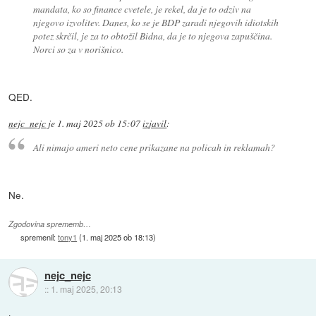
mandata, ko so finance cvetele, je rekel, da je to odziv na
njegovo izvolitev. Danes, ko se je BDP zaradi njegovih idiotskih
potez skrčil, je za to obtožil Bidna, da je to njegova zapuščina.
Norci so za v norišnico.
QED.
nejc_nejc
je
1. maj 2025 ob 15:07
izjavil
:
Ali nimajo ameri neto cene prikazane na policah in reklamah?
Ne.
Zgodovina sprememb…
spremenil:
tony1
(
1. maj 2025 ob 18:13
)
nejc_nejc
::
1. maj 2025, 20:13