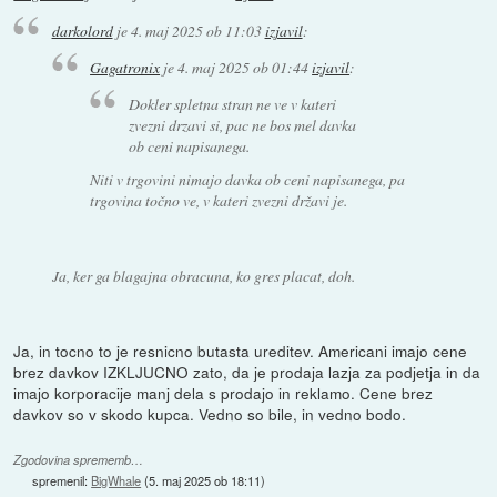
darkolord
je
4. maj 2025 ob 11:03
izjavil
:
Gagatronix
je
4. maj 2025 ob 01:44
izjavil
:
Dokler spletna stran ne ve v kateri
zvezni drzavi si, pac ne bos mel davka
ob ceni napisanega.
Niti v trgovini nimajo davka ob ceni napisanega, pa
trgovina točno ve, v kateri zvezni državi je.
Ja, ker ga blagajna obracuna, ko gres placat, doh.
Ja, in tocno to je resnicno butasta ureditev. Americani imajo cene
brez davkov IZKLJUCNO zato, da je prodaja lazja za podjetja in da
imajo korporacije manj dela s prodajo in reklamo. Cene brez
davkov so v skodo kupca. Vedno so bile, in vedno bodo.
Zgodovina sprememb…
spremenil:
BigWhale
(
5. maj 2025 ob 18:11
)