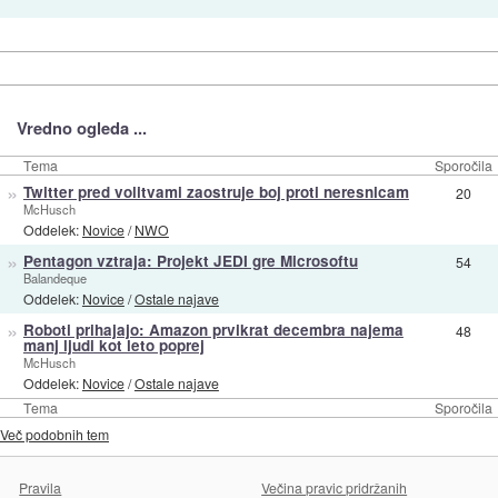
Vredno ogleda ...
Tema
Sporočila
»
Twitter pred volitvami zaostruje boj proti neresnicam
20
McHusch
Oddelek:
Novice
/
NWO
»
Pentagon vztraja: Projekt JEDI gre Microsoftu
54
Balandeque
Oddelek:
Novice
/
Ostale najave
»
Roboti prihajajo: Amazon prvikrat decembra najema
48
manj ljudi kot leto poprej
McHusch
Oddelek:
Novice
/
Ostale najave
Tema
Sporočila
Več podobnih tem
Pravila
Večina pravic pridržanih