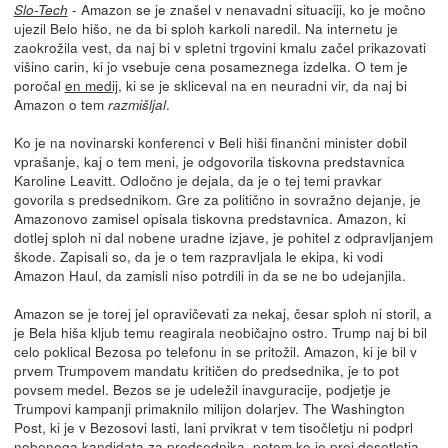
- Amazon se je znašel v nenavadni situaciji, ko je močno
Slo-Tech
ujezil Belo hišo, ne da bi sploh karkoli naredil. Na internetu je
zaokrožila vest, da naj bi v spletni trgovini kmalu začel prikazovati
višino carin, ki jo vsebuje cena posameznega izdelka. O tem je
poročal
en medij
, ki se je skliceval na en neuradni vir, da naj bi
Amazon o tem
.
razmišljal
Ko je na novinarski konferenci v Beli hiši finančni minister dobil
vprašanje, kaj o tem meni, je odgovorila tiskovna predstavnica
Karoline Leavitt. Odločno je dejala, da je o tej temi pravkar
govorila s predsednikom. Gre za politično in sovražno dejanje, je
Amazonovo zamisel opisala tiskovna predstavnica. Amazon, ki
dotlej sploh ni dal nobene uradne izjave, je pohitel z odpravljanjem
škode. Zapisali so, da je o tem razpravljala le ekipa, ki vodi
Amazon Haul, da zamisli niso potrdili in da se ne bo udejanjila.
Amazon se je torej jel opravičevati za nekaj, česar sploh ni storil, a
je Bela hiša kljub temu reagirala neobičajno ostro. Trump naj bi bil
celo poklical Bezosa po telefonu in se pritožil. Amazon, ki je bil v
prvem Trumpovem mandatu kritičen do predsednika, je to pot
povsem medel. Bezos se je udeležil inavguracije, podjetje je
Trumpovi kampanji primaknilo milijon dolarjev. The Washington
Post, ki je v Bezosovi lasti, lani prvikrat v tem tisočletju ni podprl
nobenega kandidata za predsednika, potem ko je prej desetletja