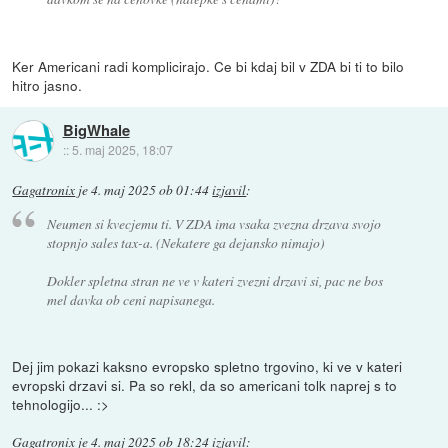
Ker Americani radi komplicirajo. Ce bi kdaj bil v ZDA bi ti to bilo
hitro jasno.
BigWhale
::
5. maj 2025, 18:07
Gagatronix
je
4. maj 2025 ob 01:44
izjavil
:
Neumen si kvecjemu ti. V ZDA ima vsaka zvezna drzava svojo
stopnjo sales tax-a. (Nekatere ga dejansko nimajo)
Dokler spletna stran ne ve v kateri zvezni drzavi si, pac ne bos
mel davka ob ceni napisanega.
Dej jim pokazi kaksno evropsko spletno trgovino, ki ve v kateri
evropski drzavi si. Pa so rekl, da so americani tolk naprej s to
tehnologijo... :>
Gagatronix
je
4. maj 2025 ob 18:24
izjavil
: