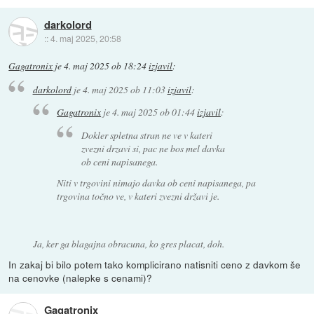
darkolord
::
4. maj 2025, 20:58
Gagatronix
je
4. maj 2025 ob 18:24
izjavil
:
darkolord
je
4. maj 2025 ob 11:03
izjavil
:
Gagatronix
je
4. maj 2025 ob 01:44
izjavil
:
Dokler spletna stran ne ve v kateri
zvezni drzavi si, pac ne bos mel davka
ob ceni napisanega.
Niti v trgovini nimajo davka ob ceni napisanega, pa
trgovina točno ve, v kateri zvezni državi je.
Ja, ker ga blagajna obracuna, ko gres placat, doh.
In zakaj bi bilo potem tako komplicirano natisniti ceno z davkom še
na cenovke (nalepke s cenami)?
Gagatronix