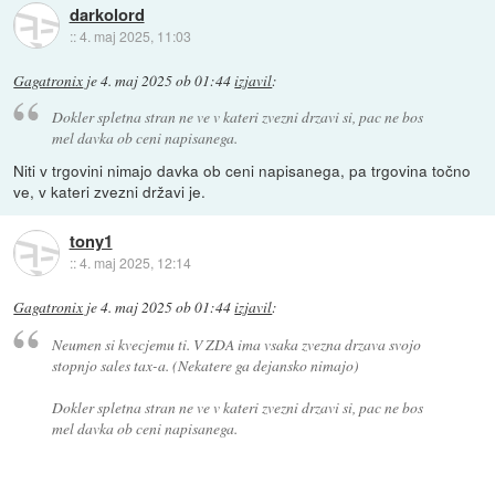
darkolord
::
4. maj 2025, 11:03
Gagatronix
je
4. maj 2025 ob 01:44
izjavil
:
Dokler spletna stran ne ve v kateri zvezni drzavi si, pac ne bos
mel davka ob ceni napisanega.
Niti v trgovini nimajo davka ob ceni napisanega, pa trgovina točno
ve, v kateri zvezni državi je.
tony1
::
4. maj 2025, 12:14
Gagatronix
je
4. maj 2025 ob 01:44
izjavil
:
Neumen si kvecjemu ti. V ZDA ima vsaka zvezna drzava svojo
stopnjo sales tax-a. (Nekatere ga dejansko nimajo)
Dokler spletna stran ne ve v kateri zvezni drzavi si, pac ne bos
mel davka ob ceni napisanega.