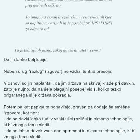
prej delovali odkrito.
To imajo na cenah brez davka, v restavracijah kjer
so napitnine, carinah in še posebej pri IRS (FURS)
za odmero itd.
Pa je tebi sploh jasno, zakaj davek ni vstet v ceno ?
Da jih lahko bolj lupijo.
Noben drug "razlog" (izgovor) ne vzdrži tehtne presoje.
V osnovi so jih naplahtali, da jim država na skrivaj krade pri davkih,
zato je nujno, da na šele blagajni posebej vidiš, koliko težko
prigaranega si je država pokradla.
Potem pa kot papige to ponavljajo, zraven pa dodajo še smešne
izgovore, kot npr.:
- da so davki lahko tudi v vsaki ulici različni in nimamo tehnologije,
ki bi zmogla temu slediti
- da se lahko davek vsak dan spremeni in nimamo tehnologije, ki bi
zmogla temu slediti