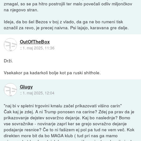
zmagal, so se pa hitro postrojili ter malo povečali odliv miljončkov
na njegovo stran.
Ideja, da bo šel Bezos v boj z vlado, da ga ne bo rumeni tisk
označil za revo, je precej naivna. Psi lajajo, karavana gre dalje.
OutOfTheBox
::
1. maj 2025, 11:36
Drži.
Vsekakor pa kadarkoli bolje kot pa ruski shithole.
Glugy
::
1. maj 2025, 12:04
"naj bi v spletni trgovini kmalu začel prikazovati višino carin"
Čak kaj je zdej. A ni Trump ponosen na carine? Zdej pa prav da je
prikazovanje dejstev sovaržno dejanje. Kaj bo naslednje? Bomo
vse sovražnike - novinarje zaprl ker se grejo sovražno dejanje
podajanje resnice? Če to ni fašizem ej pol pa tud ne vem več. Kok
direkten more bit da bo MAGA klub ( tud pri nas ga mamo