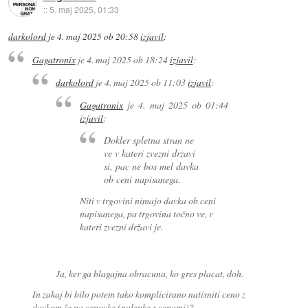
::
5. maj 2025, 01:33
darkolord
je
4. maj 2025 ob 20:58
izjavil
:
Gagatronix
je
4. maj 2025 ob 18:24
izjavil
:
darkolord
je
4. maj 2025 ob 11:03
izjavil
:
Gagatronix
je
4. maj 2025 ob 01:44
izjavil
:
Dokler spletna stran ne
ve v kateri zvezni drzavi
si, pac ne bos mel davka
ob ceni napisanega.
Niti v trgovini nimajo davka ob ceni
napisanega, pa trgovina točno ve, v
kateri zvezni državi je.
Ja, ker ga blagajna obracuna, ko gres placat, doh.
In zakaj bi bilo potem tako komplicirano natisniti ceno z
davkom še na cenovke (nalepke s cenami)?