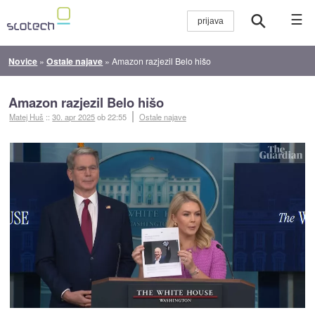
☰
Novice
»
Ostale najave
»
Amazon razjezil Belo hišo
Amazon razjezil Belo hišo
Matej Huš
::
30. apr 2025
ob 22:55
Ostale najave