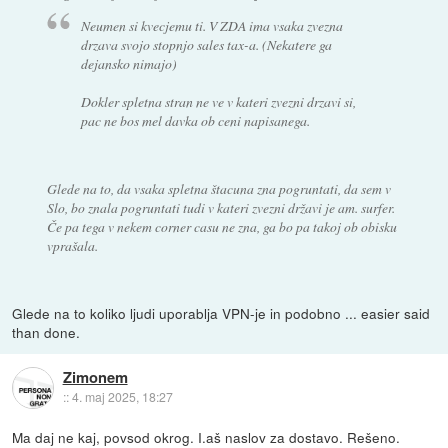
Neumen si kvecjemu ti. V ZDA ima vsaka zvezna
drzava svojo stopnjo sales tax-a. (Nekatere ga
dejansko nimajo)
Dokler spletna stran ne ve v kateri zvezni drzavi si,
pac ne bos mel davka ob ceni napisanega.
Glede na to, da vsaka spletna štacuna zna pogruntati, da sem v
Slo, bo znala pogruntati tudi v kateri zvezni državi je am. surfer.
Če pa tega v nekem corner casu ne zna, ga bo pa takoj ob obisku
vprašala.
Glede na to koliko ljudi uporablja VPN-je in podobno ... easier said
than done.
Zimonem
::
4. maj 2025, 18:27
Ma daj ne kaj, povsod okrog. I.aš naslov za dostavo. Rešeno.