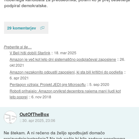
podpiral demokratske.
29 komentarjev
Preberite si še…
V Beli hiši dobili Starlink
::
18. mar 2025
Amazon je več kot leto dni sistematično podplačeval zaposlene
::
26.
okt 2021
Amazon nezakonito odpustil zaposleni, ki sta bili kritični do podjetja
::
6. apr 2021
Pentagon vztraja: Projekt JEDI gre Microsoftu
::
5. sep 2020
Roboti prihajajo: Amazon prvikrat decembra najema manj ljudi kot
leto poprej
::
6. nov 2018
OutOfTheBox
::
30. apr 2025, 23:06
Ne štekam. A ni rečeno da želijo spodbujati domačo
proizvodnjo/potrošnjo? Na tak način bi bile zadeve popolnoma