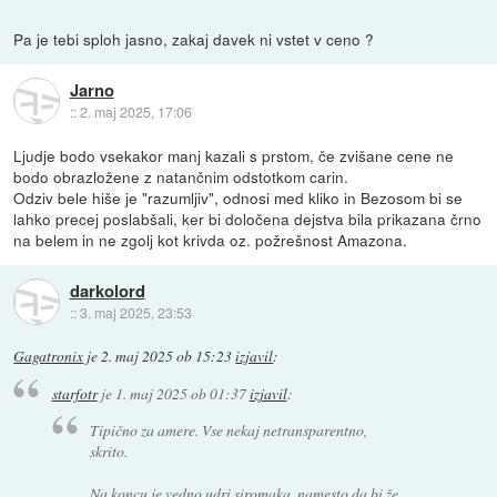
Pa je tebi sploh jasno, zakaj davek ni vstet v ceno ?
Jarno
::
2. maj 2025, 17:06
Ljudje bodo vsekakor manj kazali s prstom, če zvišane cene ne
bodo obrazložene z natančnim odstotkom carin.
Odziv bele hiše je "razumljiv", odnosi med kliko in Bezosom bi se
lahko precej poslabšali, ker bi določena dejstva bila prikazana črno
na belem in ne zgolj kot krivda oz. požrešnost Amazona.
darkolord
::
3. maj 2025, 23:53
Gagatronix
je
2. maj 2025 ob 15:23
izjavil
:
starfotr
je
1. maj 2025 ob 01:37
izjavil
:
Tipično za amere. Vse nekaj netransparentno,
skrito.
Na koncu je vedno udri siromaka, namesto da bi že