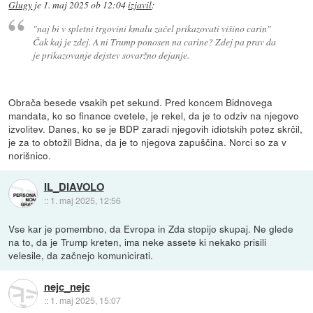
Glugy
je
1. maj 2025 ob 12:04
izjavil
:
"naj bi v spletni trgovini kmalu začel prikazovati višino carin"
Čak kaj je zdej. A ni Trump ponosen na carine? Zdej pa prav da
je prikazovanje dejstev sovaržno dejanje.
Obrača besede vsakih pet sekund. Pred koncem Bidnovega
mandata, ko so finance cvetele, je rekel, da je to odziv na njegovo
izvolitev. Danes, ko se je BDP zaradi njegovih idiotskih potez skrčil,
je za to obtožil Bidna, da je to njegova zapuščina. Norci so za v
norišnico.
IL_DIAVOLO
::
1. maj 2025, 12:56
Vse kar je pomembno, da Evropa in Zda stopijo skupaj. Ne glede
na to, da je Trump kreten, ima neke assete ki nekako prisili
velesile, da začnejo komunicirati.
nejc_nejc
::
1. maj 2025, 15:07