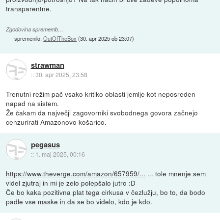
transparentne.
Zgodovina sprememb…
spremenilo:
OutOfTheBox
(
30. apr 2025 ob 23:07
)
strawman
::
30. apr 2025, 23:58
Trenutni režim pač vsako kritiko oblasti jemlje kot neposreden
napad na sistem.
Že čakam da največji zagovorniki svobodnega govora začnejo
cenzurirati Amazonovo košarico.
pegasus
::
1. maj 2025, 00:16
https://www.theverge.com/amazon/657959/...
... tole mnenje sem
videl zjutraj in mi je zelo polepšalo jutro :D
Če bo kaka pozitivna plat tega cirkusa v čezlužju, bo to, da bodo
padle vse maske in da se bo videlo, kdo je kdo.