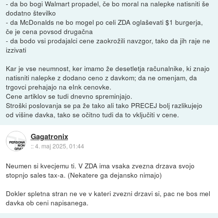
- da bo bogi Walmart propadel, če bo moral na nalepke natisniti še
dodatno številko
- da McDonalds ne bo mogel po celi ZDA oglaševati $1 burgerja,
če je cena povsod drugačna
- da bodo vsi prodajalci cene zaokrožili navzgor, tako da jih raje ne
izzivati
Kar je vse neumnost, ker imamo že desetletja računalnike, ki znajo
natisniti nalepke z dodano ceno z davkom; da ne omenjam, da
trgovci prehajajo na eInk cenovke.
Cene artiklov se tudi dnevno spreminjajo.
Stroški poslovanja se pa že tako ali tako PRECEJ bolj razlikujejo
od višine davka, tako se očitno tudi da to vključiti v cene.
Gagatronix
::
4. maj 2025, 01:44
Neumen si kvecjemu ti. V ZDA ima vsaka zvezna drzava svojo
stopnjo sales tax-a. (Nekatere ga dejansko nimajo)
Dokler spletna stran ne ve v kateri zvezni drzavi si, pac ne bos mel
davka ob ceni napisanega.