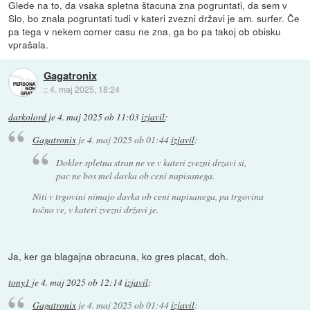
Glede na to, da vsaka spletna štacuna zna pogruntati, da sem v
Slo, bo znala pogruntati tudi v kateri zvezni državi je am. surfer. Če
pa tega v nekem corner casu ne zna, ga bo pa takoj ob obisku
vprašala.
Gagatronix
::
4. maj 2025, 18:24
darkolord
je
4. maj 2025 ob 11:03
izjavil
:
Gagatronix
je
4. maj 2025 ob 01:44
izjavil
:
Dokler spletna stran ne ve v kateri zvezni drzavi si,
pac ne bos mel davka ob ceni napisanega.
Niti v trgovini nimajo davka ob ceni napisanega, pa trgovina
točno ve, v kateri zvezni državi je.
Ja, ker ga blagajna obracuna, ko gres placat, doh.
tony1
je
4. maj 2025 ob 12:14
izjavil
:
Gagatronix
je
4. maj 2025 ob 01:44
izjavil
: