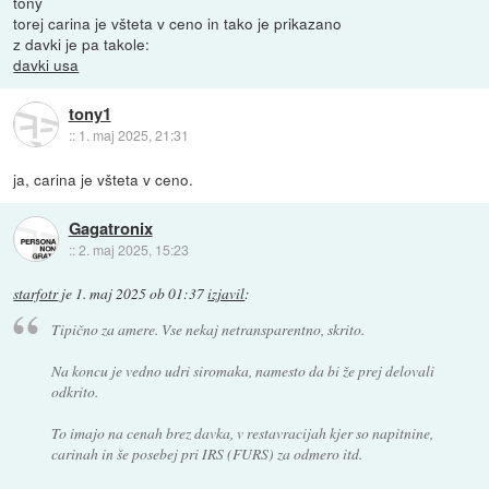
tony
torej carina je všteta v ceno in tako je prikazano
z davki je pa takole:
davki usa
tony1
::
1. maj 2025, 21:31
ja, carina je všteta v ceno.
Gagatronix
::
2. maj 2025, 15:23
starfotr
je
1. maj 2025 ob 01:37
izjavil
:
Tipično za amere. Vse nekaj netransparentno, skrito.
Na koncu je vedno udri siromaka, namesto da bi že prej delovali
odkrito.
To imajo na cenah brez davka, v restavracijah kjer so napitnine,
carinah in še posebej pri IRS (FURS) za odmero itd.