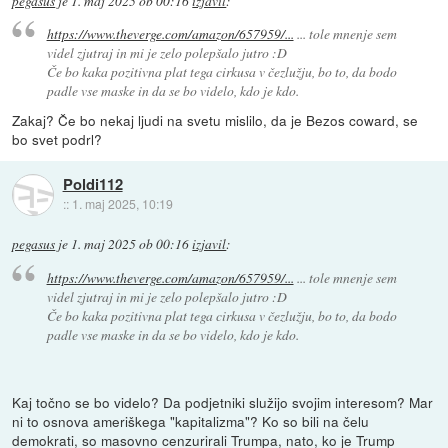
pegasus
je
1. maj 2025 ob 00:16
izjavil
:
https://www.theverge.com/amazon/657959/...
... tole mnenje sem
videl zjutraj in mi je zelo polepšalo jutro :D
Če bo kaka pozitivna plat tega cirkusa v čezlužju, bo to, da bodo
padle vse maske in da se bo videlo, kdo je kdo.
Zakaj? Če bo nekaj ljudi na svetu mislilo, da je Bezos coward, se
bo svet podrl?
Poldi112
::
1. maj 2025, 10:19
pegasus
je
1. maj 2025 ob 00:16
izjavil
:
https://www.theverge.com/amazon/657959/...
... tole mnenje sem
videl zjutraj in mi je zelo polepšalo jutro :D
Če bo kaka pozitivna plat tega cirkusa v čezlužju, bo to, da bodo
padle vse maske in da se bo videlo, kdo je kdo.
Kaj točno se bo videlo? Da podjetniki služijo svojim interesom? Mar
ni to osnova ameriškega "kapitalizma"? Ko so bili na čelu
demokrati, so masovno cenzurirali Trumpa, nato, ko je Trump