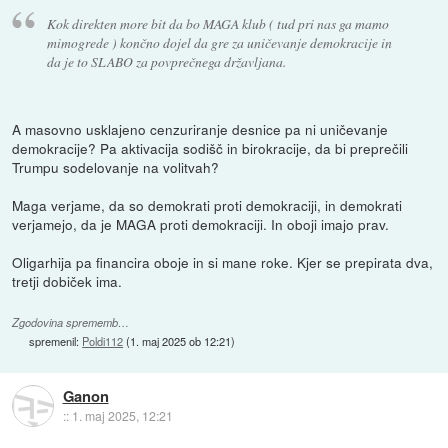
Kok direkten more bit da bo MAGA klub ( tud pri nas ga mamo
mimogrede ) končno dojel da gre za uničevanje demokracije in
da je to SLABO za povprečnega državljana.
A masovno usklajeno cenzuriranje desnice pa ni uničevanje
demokracije? Pa aktivacija sodišč in birokracije, da bi preprečili
Trumpu sodelovanje na volitvah?
Maga verjame, da so demokrati proti demokraciji, in demokrati
verjamejo, da je MAGA proti demokraciji. In oboji imajo prav.
Oligarhija pa financira oboje in si mane roke. Kjer se prepirata dva,
tretji dobiček ima.
Zgodovina sprememb…
spremenil:
Poldi112
(
1. maj 2025 ob 12:21
)
Ganon
::
1. maj 2025, 12:21