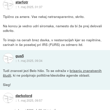
starfotr
::
1. maj 2025, 01:37
Tipično za amere. Vse nekaj netransparentno, skrito.
Na koncu je vedno udri siromaka, namesto da bi že prej delovali
odkrito.
To imajo na cenah brez davka, v restavracijah kjer so napitnine,
carinah in še posebej pri IRS (FURS) za odmero itd.
gus5
::
1. maj 2025, 09:34
Tudi znanost jezi Belo hišo. To se odraža v
brisanju znanstvenih
študij
, ki ne podpirajo politične/ideološke agende oblasti.
Sieg!
darkolord
::
1. maj 2025, 09:57