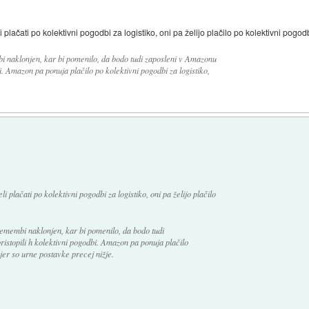
ačati po kolektivni pogodbi za logistiko, oni pa želijo plačilo po kolektivni pogodbi
bi naklonjen, kar bi pomenilo, da bodo tudi zaposleni v Amazonu
i. Amazon pa ponuja plačilo po kolektivni pogodbi za logistiko,
plačati po kolektivni pogodbi za logistiko, oni pa želijo plačilo
remembi naklonjen, kar bi pomenilo, da bodo tudi
istopili h kolektivni pogodbi. Amazon pa ponuja plačilo
kjer so urne postavke precej nižje.