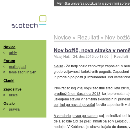
Evropska vesoljska agencija razvija svojo rak
Novice
»
Rezultati
»
Nov boži
Novice
Nov božič, nova stavka v ne
arhiv
Matej Huš
::
24. dec 2015
ob 18:06
Rezultati
Forum
Heise
- Že tretji božič zapovrstjo zaposleni v n
mali oglasi
glede veljavnosti kolektivnih pogodb. Zaposleni
teme zadnjih 24h
in prodajo po pošti (Einzelhandel und Versandha
Članki
Prvikrat so boj v tej vojni zaostrili
sredi leta 2013
Zaposlitve
predbožičnem času leta 2013
, ko je prometa naj
brskaj
usklajena stavka v nemških skladiščih ni prinesl
Ostalo
bolj kot po navadi povečal
število zaposlenih v d
pravila
A vendarle je vse po starem
, saj je sindikat tud
dela so bile tudi že prej
), hkrati pa so v Leipzi
nedeljo. V Koblenzu je stavka trajala do danes, v 