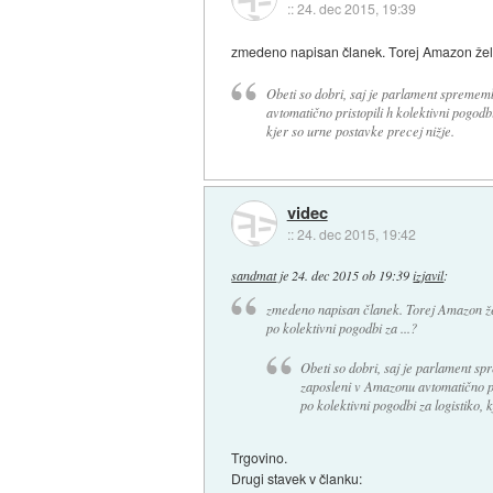
::
24. dec 2015, 19:39
zmedeno napisan članek. Torej Amazon želi pl
Obeti so dobri, saj je parlament spremem
avtomatično pristopili h kolektivni pogodb
kjer so urne postavke precej nižje.
videc
::
24. dec 2015, 19:42
sandmat
je
24. dec 2015 ob 19:39
izjavil
:
zmedeno napisan članek. Torej Amazon želi 
po kolektivni pogodbi za ...?
Obeti so dobri, saj je parlament sp
zaposleni v Amazonu avtomatično pr
po kolektivni pogodbi za logistiko, 
Trgovino.
Drugi stavek v članku: