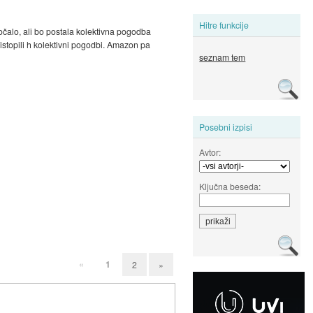
Hitre funkcije
očalo, ali bo postala kolektivna pogodba
stopili h kolektivni pogodbi. Amazon pa
seznam tem
Posebni izpisi
Avtor:
Ključna beseda:
«
1
2
»