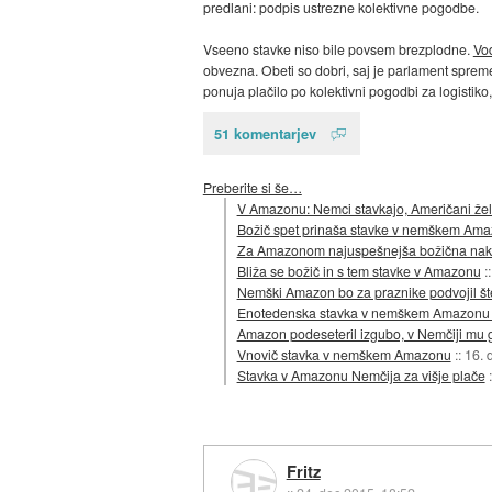
predlani: podpis ustrezne kolektivne pogodbe.
Vseeno stavke niso bile povsem brezplodne.
Vod
obvezna. Obeti so dobri, saj je parlament sprem
ponuja plačilo po kolektivni pogodbi za logistiko,
51 komentarjev
Preberite si še…
V Amazonu: Nemci stavkajo, Američani želi
Božič spet prinaša stavke v nemškem Am
Za Amazonom najuspešnejša božična nak
Bliža se božič in s tem stavke v Amazonu
:
Nemški Amazon bo za praznike podvojil št
Enotedenska stavka v nemškem Amazonu 
Amazon podeseteril izgubo, v Nemčiji mu g
Vnovič stavka v nemškem Amazonu
::
16. 
Stavka v Amazonu Nemčija za višje plače
Fritz