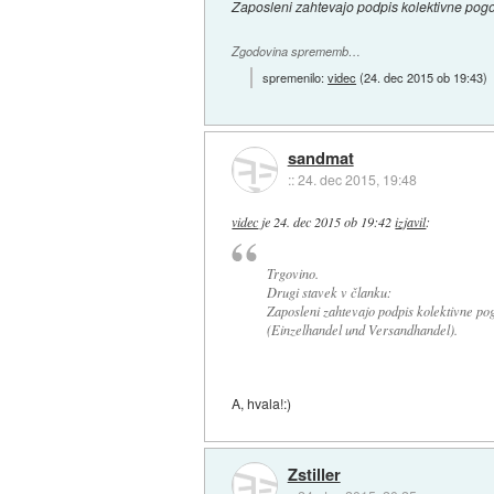
Zaposleni zahtevajo podpis kolektivne pogo
Zgodovina sprememb…
spremenilo:
videc
(
24. dec 2015 ob 19:43
)
sandmat
::
24. dec 2015, 19:48
videc
je
24. dec 2015 ob 19:42
izjavil
:
Trgovino.
Drugi stavek v članku:
Zaposleni zahtevajo podpis kolektivne pog
(Einzelhandel und Versandhandel).
A, hvala!:)
Zstiller