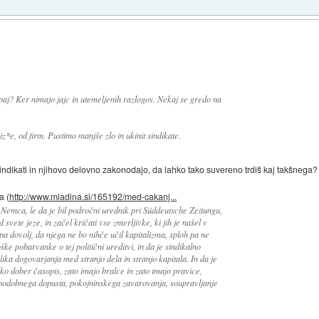
aj? Ker nimajo jajc in utemeljenih razlogov. Nekaj se gredo na
z*e, od firm. Pustimo manjše zlo in ukinit sindikate.
sindikati in njihovo delovno zakonodajo, da lahko tako suvereno trdiš kaj takšnega?
a (
http://www.mladina.si/165192/med-cakanj...
emca, le da je bil področni urednik pri Süddeutsche Zeitungu,
 svete jeze, in začel kričati vse zmerljivke, ki jih je našel v
a dovolj, da njega ne bo nihče učil kapitalizma, sploh pa ne
ške pobarvanke o tej politični ureditvi, in da je sindikalno
lika dogovarjanja med stranjo dela in stranjo kapitala. In da je
tako dober časopis, zato imajo bralce in zato imajo pravice,
spodobnega dopusta, pokojninskega zavarovanja, soupravljanje