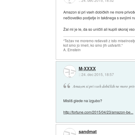
::
24. dec 2015, 18:52
Amazon si pri vseh dobičkih ne more privoš
nečloveško podjetje in takšnega s svojimi 
Žal mi je le, da so uničili ali kupili skoraj 
"Težav ne moremo reševati z isto miselnostj
kot smo jo imeli, ko smo jih ustvarili."
A. Einstein
M-XXXX
::
24. dec 2015, 18:57
Amazon si pri vseh dobičkih ne more priv
Misliš glede na izgubo?
http://fortune.com/2015/04/23/amazon-be...
sandmat