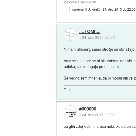
Zgodovina sprememb…
spremenil:
AndrejO
(
24. dec 2015 ob 22:08
...:TOMI:...
::
24. dec 2015, 22:27
Nimam izkušenj, samo otročje se obnašajo, e
Amazonu najbrž ne bi bil problem dati višjih p
poteka, se mi dogaja pred nosom.
Še vedno sem mnenja, da bi morali biti vsi p
Tomi
#000000
::
24. dec 2015, 22:31
pa glih zdej k sem naroču neki, tko da bo 