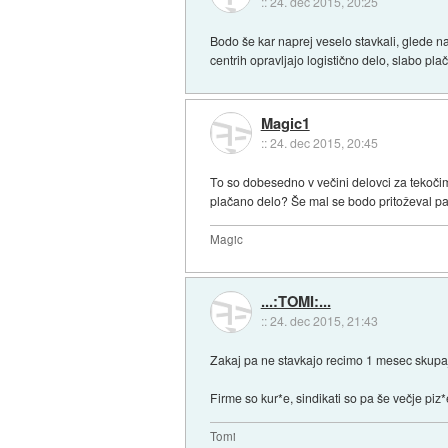
::
24. dec 2015, 20:25
Bodo še kar naprej veselo stavkali, glede n
centrih opravljajo logistično delo, slabo p
Magic1
::
24. dec 2015, 20:45
To so dobesedno v večini delovci za tekočim 
plačano delo? Še mal se bodo pritoževal pa
Magic
...:TOMI:...
::
24. dec 2015, 21:43
Zakaj pa ne stavkajo recimo 1 mesec skupaj?
Firme so kur*e, sindikati so pa še večje piz*
Tomi