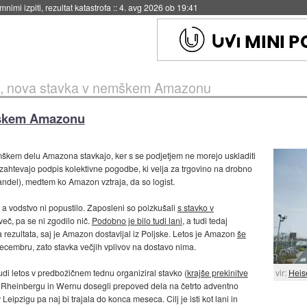
eto za večkratno uporabo
::
4. avg 2026 ob 19:41
č, nova stavka v nemškem Amazonu
mškem Amazonu
emškem delu Amazona stavkajo, ker s se podjetjem ne morejo uskladiti
 zahtevajo podpis kolektivne pogodbe, ki velja za trgovino na drobno
ndel), medtem ko Amazon vztraja, da so logist.
, a vodstvo ni popustilo. Zaposleni so poizkušali
s stavko v
več, pa se ni zgodilo nič.
Podobno je bilo tudi lani
, a tudi tedaj
a rezultata, saj je Amazon dostavljal iz Poljske. Letos je Amazon
še
ecembru, zato stavka večjih vplivov na dostavo nima.
i tudi letos v predbožičnem tednu organiziral stavko (
krajše prekinitve
vir:
Heis
gu, Rheinbergu in Wernu dosegli prepoved dela na četrto adventno
Leipzigu pa naj bi trajala do konca meseca. Cilj je isti kot lani in