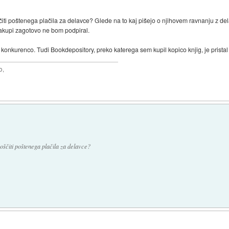
čiti poštenega plačila za delavce? Glede na to kaj pišejo o njihovem ravnanju z d
nakupi zagotovo ne bom podpiral.
vso konkurenco. Tudi Bookdepository, preko katerega sem kupil kopico knjig, je pristal v
o,
oščiti poštenega plačila za delavce?