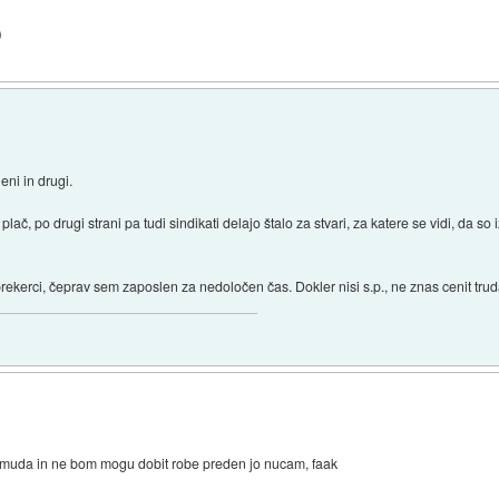
)
ni in drugi.
lač, po drugi strani pa tudi sindikati delajo štalo za stvari, za katere se vidi, da so 
rekerci, čeprav sem zaposlen za nedoločen čas. Dokler nisi s.p., ne znas cenit truda,
zamuda in ne bom mogu dobit robe preden jo nucam, faak