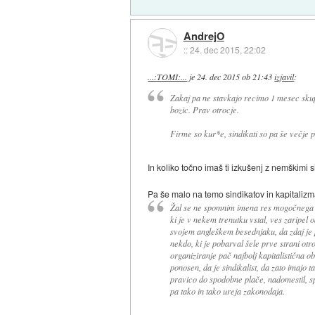
AndrejO
::
24. dec 2015, 22:02
...:TOMI:...
je
24. dec 2015 ob 21:43
izjavil
:
Zakaj pa ne stavkajo recimo 1 mesec skup
bozic. Prav otrocje.
Firme so kur*e, sindikati so pa še večje pi
In koliko točno imaš ti izkušenj z nemškimi 
Pa še malo na temo sindikatov in kapitalizm
Žal se ne spomnim imena res mogočnega N
ki je v nekem trenutku vstal, ves zaripel od
svojem angleškem besednjaku, da zdaj je p
nekdo, ki je pobarval šele prve strani otro
organiziranje pač najbolj kapitalistična ob
ponosen, da je sindikalist, da zato imajo 
pravico do spodobne plače, nadomestil, 
pa tako in tako ureja zakonodaja.