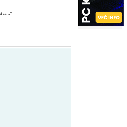
 za ...?