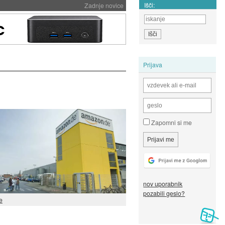
Išči:
Zadnje novice
Prijava
Zapomni si me
nov uporabnik
pozabili geslo?
e