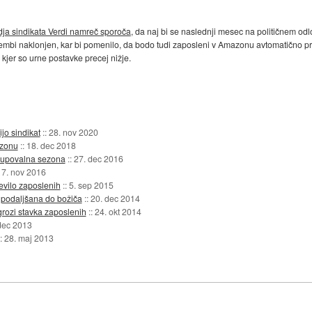
ja sindikata Verdi namreč sporoča
, da naj bi se naslednji mesec na političnem odl
embi naklonjen, kar bi pomenilo, da bodo tudi zaposleni v Amazonu avtomatično pri
 kjer so urne postavke precej nižje.
jo sindikat
::
28. nov 2020
azonu
::
18. dec 2018
upovalna sezona
::
27. dec 2016
:
7. nov 2016
evilo zaposlenih
::
5. sep 2015
podaljšana do božiča
::
20. dec 2014
rozi stavka zaposlenih
::
24. okt 2014
dec 2013
::
28. maj 2013