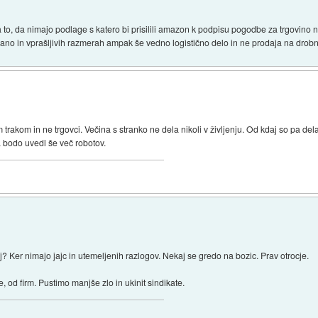
a to, da nimajo podlage s katero bi prisilili amazon k podpisu pogodbe za trgovino
lačano in vprašljivih razmerah ampak še vedno logistično delo in ne prodaja na drob
trakom in ne trgovci. Večina s stranko ne dela nikoli v življenju. Od kdaj so pa de
 bodo uvedl še več robotov.
 Ker nimajo jajc in utemeljenih razlogov. Nekaj se gredo na bozic. Prav otrocje.
e, od firm. Pustimo manjše zlo in ukinit sindikate.