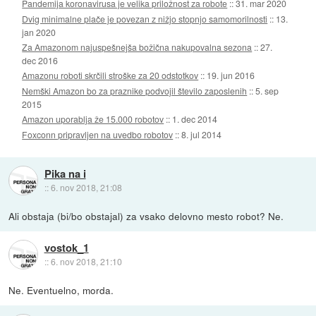
Pandemija koronavirusa je velika priložnost za robote
::
31. mar 2020
Dvig minimalne plače je povezan z nižjo stopnjo samomorilnosti
::
13.
jan 2020
Za Amazonom najuspešnejša božična nakupovalna sezona
::
27.
dec 2016
Amazonu roboti skrčili stroške za 20 odstotkov
::
19. jun 2016
Nemški Amazon bo za praznike podvojil število zaposlenih
::
5. sep
2015
Amazon uporablja že 15.000 robotov
::
1. dec 2014
Foxconn pripravljen na uvedbo robotov
::
8. jul 2014
Pika na i
::
6. nov 2018, 21:08
Ali obstaja (bi/bo obstajal) za vsako delovno mesto robot? Ne.
vostok_1
::
6. nov 2018, 21:10
Ne. Eventuelno, morda.