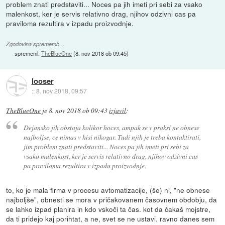
problem znati predstaviti... Noces pa jih imeti pri sebi za vsako
malenkost, ker je servis relativno drag, njihov odzivni cas pa
praviloma rezultira v izpadu proizvodnje.
Zgodovina sprememb…
spremenil:
TheBlueOne
(
8. nov 2018 ob 09:45
)
looser
::
8. nov 2018, 09:57
TheBlueOne
je
8. nov 2018 ob 09:43
izjavil
:
Dejansko jih obstaja kolikor hoces, ampak se v praksi ne obnese
najboljse, ce nimas v hisi nikogar. Tudi njih je treba kontaktirati,
jim problem znati predstaviti... Noces pa jih imeti pri sebi za
vsako malenkost, ker je servis relativno drag, njihov odzivni cas
pa praviloma rezultira v izpadu proizvodnje.
to, ko je mala firma v procesu avtomatizacije, (še) ni, "ne obnese
najboljše", obnesti se mora v pričakovanem časovnem obdobju, da
se lahko izpad planira in kdo vskoči ta čas. kot da čakaš mojstre,
da ti pridejo kaj porihtat, a ne, svet se ne ustavi. ravno danes sem