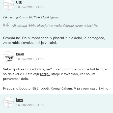
Utk
::
6. nov 2018, 21:14
Pika na i
je
6. nov 2018 ob 21:08
izjavil
:
Ali obstaja (bi/bo obstajal) za vsako delovno mesto robot? Ne.
Seveda ne. Da bi robot sedel v pisarni in nic delal, je nemogoce,
za to rabis cloveka, ki ti je v zlahti.
kuall
::
6. nov 2018, 21:16
Veliko ljudi se boji robotov, ne? To so podobne blodnje kot tisto, ko
so delavci v 19 stoletju
razijali
stroje v tovarnah, ker so jim
prevzemali delo.
Prepozno bodo prišli ti roboti. Komaj čakam. V pravem času živimo.
kow
::
6. nov 2018, 21:18