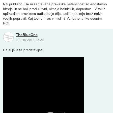
Niti priblizno. Ce ni zahtevana prevelika natancnost so enostavno
hitrejsi in se bolj produktivni, nimajo bolniskih, dopustov... V takih
aplikacijah praviloma tudi zdrzijo dlje, tudi desetletja brez nekih
vecjih popravil. Kaj tocno imas v mislih? Verjetno lahko ocenim
ROI.
TheBlueOne
::
7. nov 2018, 15:28
Da si je laze predstavljati: