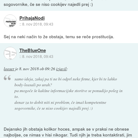
sogovornike, če se niso cookijev najedli prej :)
PrihajaNodi
::
8. nov 2018, 09:43
Sej na neki način to že obstaja, temu se reče prostitucija.
TheBlueOne
::
8. nov 2018, 09:43
looser
je
8. nov 2018 ob 09:26
izjavil
:
samo ideja, zakaj pa ti ne bi odprl neke firme, kjer bi te lahko
body-leasali po urah?
pa mogoče še kakšne informacijske storitve se ponudijo poleg in
to.
denar za to dobit niti ni problem, če imaš kompetentne
sogovornike, če se niso cookijev najedli prej :)
Dejansko jih obstaja kolikor hoces, ampak se v praksi ne obnese
najboljse, ce nimas v hisi nikogar. Tudi njih je treba kontaktirati, jim