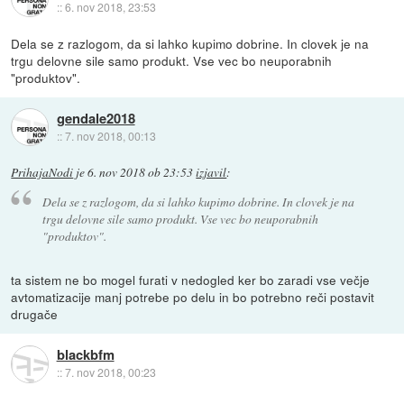
::
6. nov 2018, 23:53
Dela se z razlogom, da si lahko kupimo dobrine. In clovek je na
trgu delovne sile samo produkt. Vse vec bo neuporabnih
"produktov".
gendale2018
::
7. nov 2018, 00:13
PrihajaNodi
je
6. nov 2018 ob 23:53
izjavil
:
Dela se z razlogom, da si lahko kupimo dobrine. In clovek je na
trgu delovne sile samo produkt. Vse vec bo neuporabnih
"produktov".
ta sistem ne bo mogel furati v nedogled ker bo zaradi vse večje
avtomatizacije manj potrebe po delu in bo potrebno reči postavit
drugače
blackbfm
::
7. nov 2018, 00:23