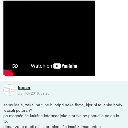
looser
::
8. nov 2018, 09:26
samo ideja, zakaj pa ti ne bi odprl neke firme, kjer bi te lahko body-
leasali po urah?
pa mogoče še kakšne informacijske storitve se ponudijo poleg in
to.
denar za to dobit niti ni problem, če imaš kompetentne