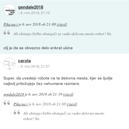
gendale2018
::
6. nov 2018, 21:19
Pika na i
je
6. nov 2018 ob 21:08
izjavil
:
Ali obstaja (bi/bo obstajal) za vsako delovno mesto robot? Ne.
cilj je da se obvezno delo enkrat ukine
carota
::
6. nov 2018, 21:57
Super, da uvedejo robote na ta delovna mesta, kjer se ljudje
najbolj pritožujejo čez nehumane razmere.
gendale2018
je
6. nov 2018 ob 21:19
izjavil
:
Pika na i
je
6. nov 2018 ob 21:08
izjavil
:
Ali obstaja (bi/bo obstajal) za vsako delovno mesto
robot? Ne.