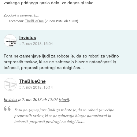
vsakega pridnega naslo delo, ze danes ni tako.
Zgodovina sprememb…
spremenil:
TheBlueOne
(
7. nov 2018 ob 13:33
)
Invictus
::
7. nov 2018, 15:04
Fora ne-zamenjave ljudi za robote je, da so roboti za večino
preprostih taskov, ki se ne zahtevajo blazne natančnosti in
točnosti, preprosti predragi na dolgi čas...
TheBlueOne
::
7. nov 2018, 15:14
Invictus
je
7. nov 2018 ob 15:04
izjavil
:
Fora ne-zamenjave ljudi za robote je, da so roboti za večino
preprostih taskov, ki se ne zahtevajo blazne natančnosti in
točnosti, preprosti predragi na dolgi čas...