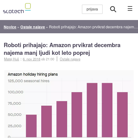
☰
Novice
»
Ostale najave
»
Roboti prihajajo: Amazon prvikrat decembra najema manj ljudi kot leto poprej
Roboti prihajajo: Amazon prvikrat decembra
najema manj ljudi kot leto poprej
Matej Huš
::
6. nov 2018
ob 21:00
Ostale najave