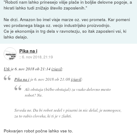
"Roboti nam lahko prinesejo višje plače in boljše delovne pogoje, a
hkrati lahko tudi znižajo število zaposlenih."
Ne drzi. Amazon bo imel visje marze oz. vec prometa. Kar pomeni
vec prodanega blaga oz. vecjo industrijsko proizvodnjo.
Ce je ekonomija in trg dela v ravnotezju, so itak zaposleni vsi, ki
lahko delajo.
Pika na i
::
6. nov 2018, 21:19
Utk
je
6. nov 2018 ob 21:14
izjavil
:
Pika na i
je
6. nov 2018 ob 21:08
izjavil
:
Ali obstaja (bi/bo obstajal) za vsako delovno mesto
robot? Ne.
Seveda ne. Da bi robot sedel v pisarni in nic delal, je nemogoce,
za to rabis cloveka, ki ti je v zlahti.
Pokvarjen robot počne lahko vse to.