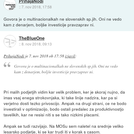
PrihajaNodi
::
7. nov 2018, 17:58
Govora je o multinacionalkah ne slovenskih sp.jih. Oni ne vedo
kam z denarjem, boljše investicije pravzaprav ni.
TheBlueOne
::
8. nov 2018, 09:13
PrihajaNodi
je
7. nov 2018 ob 17:58
izjavil
:
Govora je o multinacionalkah ne slovenskih sp.jih. Oni ne vedo
kam z denarjem, boljše investicije pravzaprav ni.
Pri malih podjetjih vidim kar velik problem, ker je skoraj nujno, da
imas vsaj enega strokovnjaka, ki take linije nadzira, kar pa si
verjetno dosti tezko privoscijo. Ampak na drugi strani, ce ne bodo
investirali v optimizacijo, bodo ostali predalec za produktivnostjo
tavelikih, kar ne resisi niti s se tako nizkimi placami.
Ampak se tudi razvijajo. Na MOSu sem naletel na srednje veliko
lesarsko podjetje, ki se kar trudi iti v korak s casom.