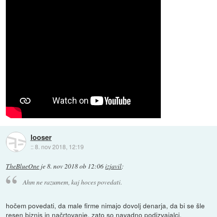
looser
::
8. nov 2018, 12:19
TheBlueOne
je
8. nov 2018 ob 12:06
izjavil
:
Ahm ne razumem, kaj hoces povedati.
hočem povedati, da male firme nimajo dovolj denarja, da bi se šle
resen biznis in načrtovanje, zato so navadno podizvajalci.