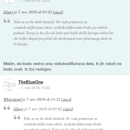
::
7. nov 2018, 13:22
Glugy
je
7. nov 2018 ob 03:02
izjavil
:
Tole se ne bo dobr končal. Ni vsak primeren za
visokokvalificirano delo; nizkokvalificirane bodo pa roboti
pobral. Torej če bo človek dobr pri tistih delih kot npr robot bo
zlo težko shajal pa prišel do dostojanstveno plačanega dela in
življenja.
Mislim, da bodo vedno ena nizkokvalificirana dela, ki jih roboti ne
bodo znali. Iz žnj razlogov.
TheBlueOne
::
7. nov 2018, 13:32
WhiteAngel
je
7. nov 2018 ob 13:22
izjavil
:
Glugy
je
7. nov 2018 ob 03:02
izjavil
:
Tole se ne bo dobr končal. Ni vsak primeren za
visokokvalificirano delo; nizkokvalificirane bodo
pa roboti pobral. Torej če bo človek dobr pri tistih