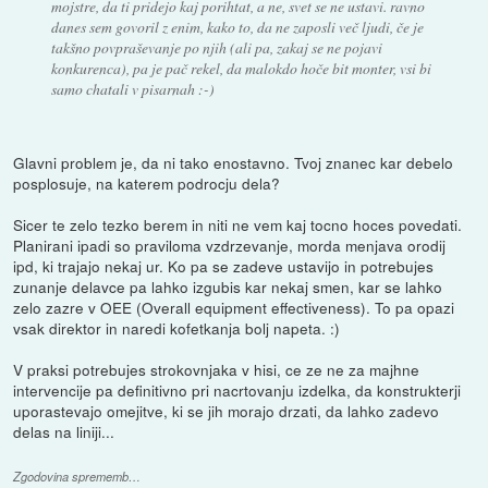
mojstre, da ti pridejo kaj porihtat, a ne, svet se ne ustavi. ravno
danes sem govoril z enim, kako to, da ne zaposli več ljudi, če je
takšno povpraševanje po njih (ali pa, zakaj se ne pojavi
konkurenca), pa je pač rekel, da malokdo hoče bit monter, vsi bi
samo chatali v pisarnah :-)
Glavni problem je, da ni tako enostavno. Tvoj znanec kar debelo
posplosuje, na katerem podrocju dela?
Sicer te zelo tezko berem in niti ne vem kaj tocno hoces povedati.
Planirani ipadi so praviloma vzdrzevanje, morda menjava orodij
ipd, ki trajajo nekaj ur. Ko pa se zadeve ustavijo in potrebujes
zunanje delavce pa lahko izgubis kar nekaj smen, kar se lahko
zelo zazre v OEE (Overall equipment effectiveness). To pa opazi
vsak direktor in naredi kofetkanja bolj napeta. :)
V praksi potrebujes strokovnjaka v hisi, ce ze ne za majhne
intervencije pa definitivno pri nacrtovanju izdelka, da konstrukterji
uporastevajo omejitve, ki se jih morajo drzati, da lahko zadevo
delas na liniji...
Zgodovina sprememb…