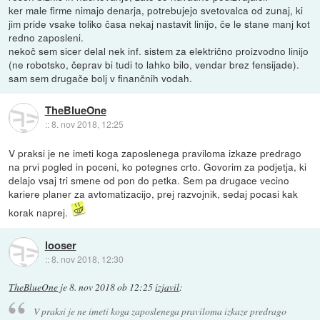
ker male firme nimajo denarja, potrebujejo svetovalca od zunaj, ki
jim pride vsake toliko časa nekaj nastavit linijo, če le stane manj kot
redno zaposleni.
nekoč sem sicer delal nek inf. sistem za električno proizvodno linijo
(ne robotsko, čeprav bi tudi to lahko bilo, vendar brez fensijade).
sam sem drugače bolj v finančnih vodah.
TheBlueOne
::
8. nov 2018, 12:25
V praksi je ne imeti koga zaposlenega praviloma izkaze predrago
na prvi pogled in poceni, ko potegnes crto. Govorim za podjetja, ki
delajo vsaj tri smene od pon do petka. Sem pa drugace vecino
kariere planer za avtomatizacijo, prej razvojnik, sedaj pocasi kak
korak naprej.
looser
::
8. nov 2018, 12:30
TheBlueOne
je
8. nov 2018 ob 12:25
izjavil
:
V praksi je ne imeti koga zaposlenega praviloma izkaze predrago