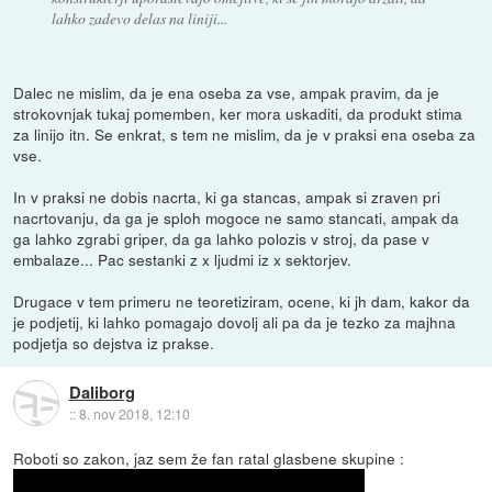
lahko zadevo delas na liniji...
Dalec ne mislim, da je ena oseba za vse, ampak pravim, da je
strokovnjak tukaj pomemben, ker mora uskaditi, da produkt stima
za linijo itn. Se enkrat, s tem ne mislim, da je v praksi ena oseba za
vse.
In v praksi ne dobis nacrta, ki ga stancas, ampak si zraven pri
nacrtovanju, da ga je sploh mogoce ne samo stancati, ampak da
ga lahko zgrabi griper, da ga lahko polozis v stroj, da pase v
embalaze... Pac sestanki z x ljudmi iz x sektorjev.
Drugace v tem primeru ne teoretiziram, ocene, ki jh dam, kakor da
je podjetij, ki lahko pomagajo dovolj ali pa da je tezko za majhna
podjetja so dejstva iz prakse.
Daliborg
::
8. nov 2018, 12:10
Roboti so zakon, jaz sem že fan ratal glasbene skupine :