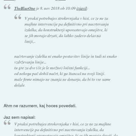
TheBlueOne
je
8. nov 2018 ob 10:09
izjavil
:
V praksi potrebujes strokovnjaka v hisi, ce ze ne za
majhne intervencije pa definitivno pri nacrtovanju
izdelka, da konstrukterji uporastevajo omejitve, ki
se jih morajo drzati, da lahko zadevo delas na
liniji...
načrtovanje izdelka ni enako postavitev linije in tudi ni enako
vzdrževanju linije...
tu gre za dve (če je le možno) ločeni funkciji...
od nekoga pač dobiš načrt, ki ga štancaš na svoji liniji.
male firme nimajo ne znanja ne denarja, da bi to vse same
delale.
Ahm ne razumem, kaj hoces povedati.
Jaz sem napisal:
V praksi potrebujes strokovnjaka v hisi, ce ze ne za majhne
intervencije pa definitivno pri nacrtovanju izdelka, da
konstrukterji uporastevajo omejitve, ki se jih morajo drzati, da