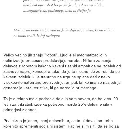
delih kot npr robot bo zlo težko shajal pa prišel do
dostojanstveno plačanega dela in življenja.
Mislim, da bodo vedno ena nizkokvalificirana dela, ki jih roboti
ne bodo znali. Iz žnj razlogov.
Veliko vecino jih znajo "roboti". Ljudlje si avtomatizacijo in
optimizacijo procesov predstavljajo narobe. Ni fora zamenjati
delavca z robotom kakor v kaksni risanki ampak da se izdelek od
zasnove naprej koncepira tako, da je to mozno. Je ze res, da se
kaksen izdelek, ki je trenutno na trgu ne splaca dati v neko
visokoavtomatizirano proizvodnjo, ampak lahko ima ze naslednja
generacija karakteristike, ki ga naredijo primernega.
To je direktno moje podrocje dela in vam povem, da bo v ca. 20
letih za trikratnik izdelka potrebno morda 25% delovne sile v
primerjavi z danes.
Prvi ukrep je jasen, manj delovnih ur, ce to ni dovolj bo treba
korenito spremeniti socialni sistem. Pac ne si misliti, da se bo za