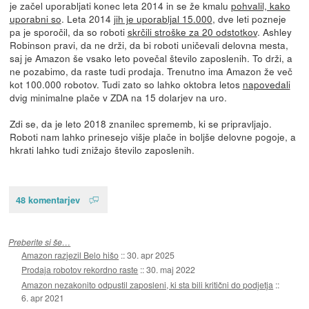
je začel uporabljati konec leta 2014 in se že kmalu
pohvalil, kako
uporabni so
. Leta 2014
jih je uporabljal 15.000
, dve leti pozneje
pa je sporočil, da so roboti
skrčili stroške za 20 odstotkov
. Ashley
Robinson pravi, da ne drži, da bi roboti uničevali delovna mesta,
saj je Amazon še vsako leto povečal število zaposlenih. To drži, a
ne pozabimo, da raste tudi prodaja. Trenutno ima Amazon že več
kot 100.000 robotov. Tudi zato so lahko oktobra letos
napovedali
dvig minimalne plače v ZDA na 15 dolarjev na uro.
Zdi se, da je leto 2018 znanilec sprememb, ki se pripravljajo.
Roboti nam lahko prinesejo višje plače in boljše delovne pogoje, a
hkrati lahko tudi znižajo število zaposlenih.
48 komentarjev
Preberite si še…
Amazon razjezil Belo hišo
::
30. apr 2025
Prodaja robotov rekordno raste
::
30. maj 2022
Amazon nezakonito odpustil zaposleni, ki sta bili kritični do podjetja
::
6. apr 2021