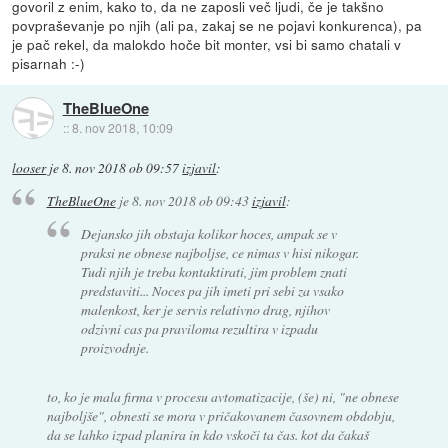
govoril z enim, kako to, da ne zaposli več ljudi, če je takšno
povpraševanje po njih (ali pa, zakaj se ne pojavi konkurenca), pa
je pač rekel, da malokdo hoče bit monter, vsi bi samo chatali v
pisarnah :-)
TheBlueOne
::
8. nov 2018, 10:09
looser
je
8. nov 2018 ob 09:57
izjavil
:
TheBlueOne
je
8. nov 2018 ob 09:43
izjavil
:
Dejansko jih obstaja kolikor hoces, ampak se v
praksi ne obnese najboljse, ce nimas v hisi nikogar.
Tudi njih je treba kontaktirati, jim problem znati
predstaviti... Noces pa jih imeti pri sebi za vsako
malenkost, ker je servis relativno drag, njihov
odzivni cas pa praviloma rezultira v izpadu
proizvodnje.
to, ko je mala firma v procesu avtomatizacije, (še) ni, "ne obnese
najboljše", obnesti se mora v pričakovanem časovnem obdobju,
da se lahko izpad planira in kdo vskoči ta čas. kot da čakaš