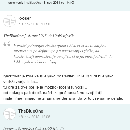
spremenil:
TheBlueOne
(
8. nov 2018 ob 10:10
)
looser
::
8. nov 2018, 11:50
TheBlueOne
je
8. nov 2018 ob 10:09
izjavil
:
V praksi potrebujes strokovnjaka v hisi, ce ze ne za majhne
intervencije pa definitivno pri nacrtovanju izdelka, da
konstrukterji uporastevajo omejitve, ki se jih morajo drzati, da
lahko zadevo delas na liniji...
načrtovanje izdelka ni enako postavitev linije in tudi ni enako
vzdrževanju linije...
tu gre za dve (če je le možno) ločeni funkciji...
od nekoga pač dobiš načrt, ki ga štancaš na svoji liniji.
male firme nimajo ne znanja ne denarja, da bi to vse same delale.
TheBlueOne
::
8. nov 2018, 12:06
looser
je
8. nov 2018 ob 11:50
izjavil
: