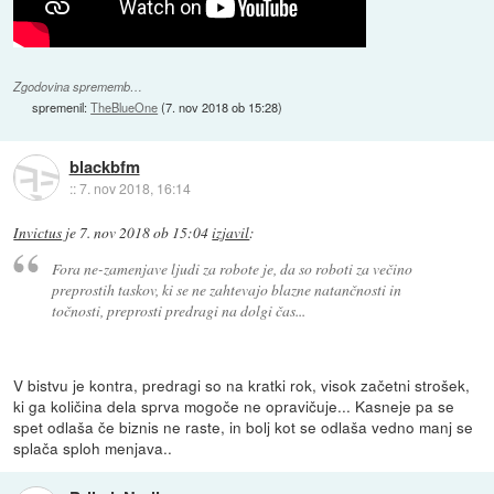
Zgodovina sprememb…
spremenil:
TheBlueOne
(
7. nov 2018 ob 15:28
)
blackbfm
::
7. nov 2018, 16:14
Invictus
je
7. nov 2018 ob 15:04
izjavil
:
Fora ne-zamenjave ljudi za robote je, da so roboti za večino
preprostih taskov, ki se ne zahtevajo blazne natančnosti in
točnosti, preprosti predragi na dolgi čas...
V bistvu je kontra, predragi so na kratki rok, visok začetni strošek,
ki ga količina dela sprva mogoče ne opravičuje... Kasneje pa se
spet odlaša če biznis ne raste, in bolj kot se odlaša vedno manj se
splača sploh menjava..