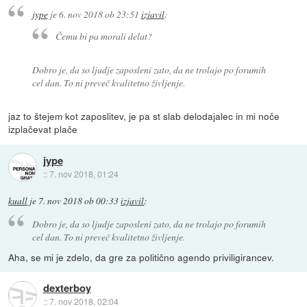
jype
je
6. nov 2018 ob 23:51
izjavil
:
Čemu bi pa morali delat?
Dobro je, da so ljudje zaposleni zato, da ne trolajo po forumih
cel dan. To ni preveč kvalitetno življenje.
jaz to štejem kot zaposlitev, je pa st slab delodajalec in mi noče
izplačevat plače
jype
::
7. nov 2018, 01:24
kuall
je
7. nov 2018 ob 00:33
izjavil
:
Dobro je, da so ljudje zaposleni zato, da ne trolajo po forumih
cel dan. To ni preveč kvalitetno življenje.
Aha, se mi je zdelo, da gre za politično agendo priviligirancev.
dexterboy
::
7. nov 2018, 02:04