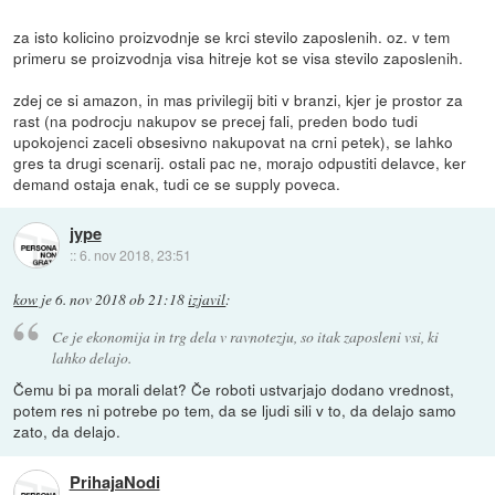
za isto kolicino proizvodnje se krci stevilo zaposlenih. oz. v tem
primeru se proizvodnja visa hitreje kot se visa stevilo zaposlenih.
zdej ce si amazon, in mas privilegij biti v branzi, kjer je prostor za
rast (na podrocju nakupov se precej fali, preden bodo tudi
upokojenci zaceli obsesivno nakupovat na crni petek), se lahko
gres ta drugi scenarij. ostali pac ne, morajo odpustiti delavce, ker
demand ostaja enak, tudi ce se supply poveca.
jype
::
6. nov 2018, 23:51
kow
je
6. nov 2018 ob 21:18
izjavil
:
Ce je ekonomija in trg dela v ravnotezju, so itak zaposleni vsi, ki
lahko delajo.
Čemu bi pa morali delat? Če roboti ustvarjajo dodano vrednost,
potem res ni potrebe po tem, da se ljudi sili v to, da delajo samo
zato, da delajo.
PrihajaNodi