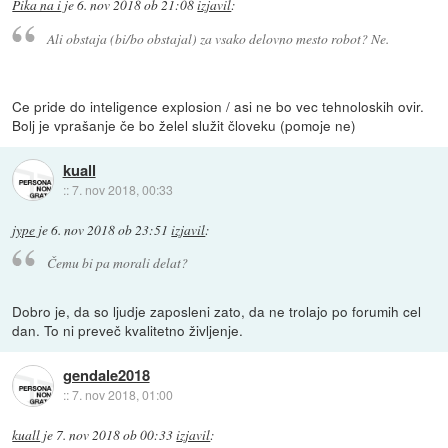
Pika na i
je
6. nov 2018 ob 21:08
izjavil
:
Ali obstaja (bi/bo obstajal) za vsako delovno mesto robot? Ne.
Ce pride do inteligence explosion / asi ne bo vec tehnoloskih ovir.
Bolj je vprašanje če bo želel služit človeku (pomoje ne)
kuall
::
7. nov 2018, 00:33
jype
je
6. nov 2018 ob 23:51
izjavil
:
Čemu bi pa morali delat?
Dobro je, da so ljudje zaposleni zato, da ne trolajo po forumih cel
dan. To ni preveč kvalitetno življenje.
gendale2018
::
7. nov 2018, 01:00
kuall
je
7. nov 2018 ob 00:33
izjavil
: