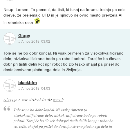
Noup, Larsen. To pomeni, da tisti, ki tukaj na forumu trolajo po cele
dneve, že prejemajo UTD in je njihovo delovno mesto prevzela AI
in robotska roka
Glugy
::
7. nov 2018, 03:02
Tole se ne bo dobr končal. Ni vsak primeren za visokokvalificirano
delo; nizkokvalificirane bodo pa roboti pobral. Torej če bo človek
dobr pri tistih delih kot npr robot bo zlo težko shajal pa prišel do
dostojanstveno plačanega dela in življenja.
blackbfm
::
7. nov 2018, 04:03
Glugy
je
7. nov 2018 ob 03:02
izjavil
:
Tole se ne bo dobr končal. Ni vsak primeren za
visokokvalificirano delo; nizkokvalificirane bodo pa roboti
pobral. Torej če bo človek dobr pri tistih delih kot npr robot bo
zlo težko shajal pa prišel do dostojanstveno plačanega dela in