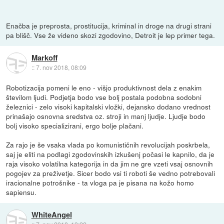
Enačba je preprosta, prostitucija, kriminal in droge na drugi strani
pa blišč. Vse že videno skozi zgodovino, Detroit je lep primer tega.
Markoff
::
7. nov 2018, 08:09
Robotizacija pomeni le eno - višjo produktivnost dela z enakim
številom ljudi. Podjetja bodo vse bolj postala podobna sodobni
železnici - zelo visoki kapitalski vložki, dejansko dodano vrednost
prinašajo osnovna sredstva oz. stroji in manj ljudje. Ljudje bodo
bolj visoko specializirani, ergo bolje plačani.
Za rajo je še vsaka vlada po komunističnih revolucijah poskrbela,
saj je eliti na podlagi zgodovinskih izkušenj počasi le kapnilo, da je
raja visoko volatilna kategorija in da jim ne gre vzeti vsaj osnovnih
pogojev za preživetje. Sicer bodo vsi ti roboti še vedno potrebovali
iracionalne potrošnike - ta vloga pa je pisana na kožo homo
sapiensu.
WhiteAngel