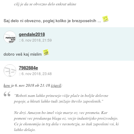
cilj je da se obvezno delo enkrat ukine
Saj delo ni obvezno, poglej koliko je brezposelnih ...
gendale2018
::
6. nov 2018, 21:59
dobro veš kaj mislim
7982884e
::
6. nov 2018, 23:48
kow
je
6. nov 2018 ob 21:18
izjavil
:
"Roboti nam lahko prinesejo višje plače in boljše delovne
pogoje, a hkrati lahko tudi znižajo število zaposlenih."
Ne drzi. Amazon bo imel visje marze oz. vec prometa. Kar
pomeni vec prodanega blaga oz. vecjo industrijsko proizvodnjo.
Ce je ekonomija in trg dela v ravnotezju, so itak zaposleni vsi, ki
lahko delajo.