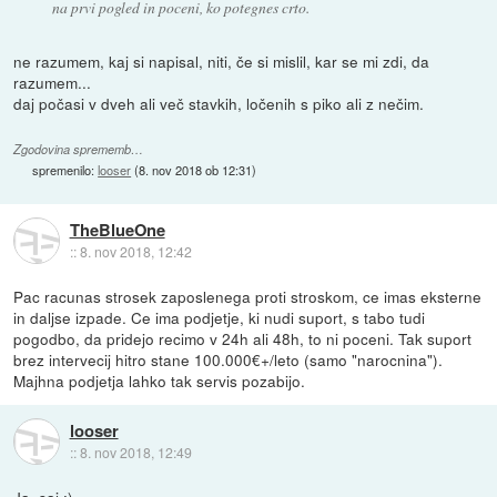
na prvi pogled in poceni, ko potegnes crto.
ne razumem, kaj si napisal, niti, če si mislil, kar se mi zdi, da
razumem...
daj počasi v dveh ali več stavkih, ločenih s piko ali z nečim.
Zgodovina sprememb…
spremenilo:
looser
(
8. nov 2018 ob 12:31
)
TheBlueOne
::
8. nov 2018, 12:42
Pac racunas strosek zaposlenega proti stroskom, ce imas eksterne
in daljse izpade. Ce ima podjetje, ki nudi suport, s tabo tudi
pogodbo, da pridejo recimo v 24h ali 48h, to ni poceni. Tak suport
brez intervecij hitro stane 100.000€+/leto (samo "narocnina").
Majhna podjetja lahko tak servis pozabijo.
looser
::
8. nov 2018, 12:49
Ja, saj :)