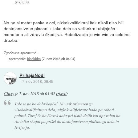
življenja.
No ne si metat peska v oci, nizkokvalificirani itak nikoli niso bili
dostojanstveno placani + taka dela so velikokrat ubijajoča-
monotona ali zdravju škodljiva. Robotizacija je win-win za celotno
druzbo.
Zgodovina sprememb…
spremenilo:
blackbfm
(
7. nov 2018 ob 04:04
)
PrihajaNodi
::
7. nov 2018, 06:45
Glugy
je
7. nov 2018 ob 03:02
izjavil
:
Tole se ne bo dobr končal. Ni vsak primeren za
visokokvalificirano delo; nizkokvalificirane bodo pa roboti
pobral. Torej če bo človek dobr pri tistih delih kot npr robot bo
zlo težko shajal pa prišel do dostojanstveno plačanega dela in
življenja.